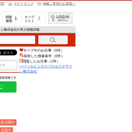
質問
サイトマップ
掲載ご希望のお客様へ
閲覧
キープ
1
0
履歴
リスト
ログイン
イン株式会社の求人情報詳細
キープ中のお仕事（0件）
保存した検索条件（
0
件）
閲覧したお仕事（1件）
ープ
パーソルビジネスプロセスデザイ
ン株式会社
の最新情報です
む
女性活躍中
）活躍中