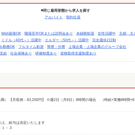
同じ雇用形態から求人を探す
アルバイト
契約社員
Web面接OK
職場見学OKまたは説明会あり
未経験歓迎
女性活躍中
主婦・主
ミドル（40代～）活躍中
エルダー（50代～）活躍中
完全週休2日制
み勤務OK
フルタイム歓迎
禁煙・分煙
上場企業・上場企業のグループ会社
支給
社会保険あり
研修制度あり
資格取得支援制度あり
考慮の上、給与は決定いたします
－１－３