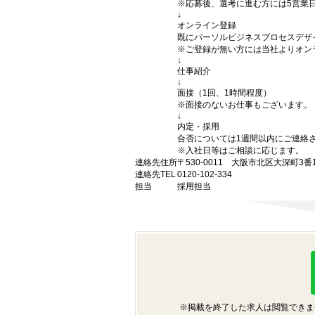
※応募後、選考に進む方には5営業
↓
オンライン登録
既にパーソルビジネスプロセスデザ
※ご登録が無い方には当社よりオン
↓
仕事紹介
↓
面接（1回、1時間程度）
※面接のないお仕事もございます。
↓
内定・採用
合否については1週間以内にご連絡
※入社日等はご相談に応じます。
連絡先住所
〒530-0011 大阪市北区大深町3
連絡先TEL
0120-102-334
担当
採用担当
※掲載を終了した求人は閲覧できま