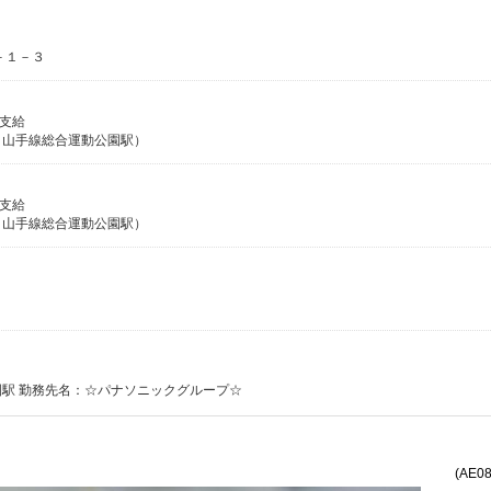
－１－３
費支給
・山手線総合運動公園駅）
費支給
・山手線総合運動公園駅）
駅 勤務先名：☆パナソニックグループ☆
(AE0