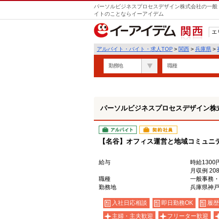
パーソルビジネスプロセスデザイン株式会社の一般・
イトのことならイーアイデム
エ
関西
アルバイト・バイト・求人TOP
>
関西
>
兵庫県
>
勤務地
職種
パーソルビジネスプロセスデザイン株
アルバイト
契約社員
【名谷】オフィス運営と地域コミュニ
給与
時給1300
月収例 20
職種
一般事務・
勤務地
兵庫県神
入社日応相談
即日勤務OK
履歴
主婦・主夫歓迎
フリーター歓迎