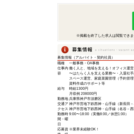
※掲載を終了した求人は閲覧できま
募集情報（アルバイト・契約社員）
職種
一般事務・OA事務
仕事内
働く人と、地域を支える！オフィス運営
容
〜はたらく人を支える業務〜・入退社手
スペース運営、家庭菜園管理（予約管理
資料作成のサポート等
給与
時給1300円
月収例 208000円
勤務地
兵庫県神戸市須磨区
交通ア
神戸市営地下鉄西神・山手線（新長田－
クセス
神戸市営地下鉄西神・山手線（名谷－西
勤務時
9:00〜18:00（実働8:00／休憩1:00）
間・曜
日
応募資
※業界未経験OK！