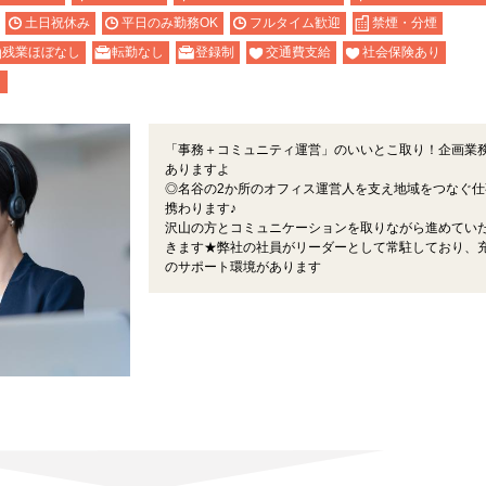
土日祝休み
平日のみ勤務OK
フルタイム歓迎
禁煙・分煙
残業ほぼなし
転勤なし
登録制
交通費支給
社会保険あり
り
「事務＋コミュニティ運営」のいいとこ取り！企画業
ありますよ
◎名谷の2か所のオフィス運営人を支え地域をつなぐ仕
携わります♪
沢山の方とコミュニケーションを取りながら進めてい
きます★弊社の社員がリーダーとして常駐しており、
のサポート環境があります