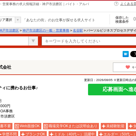
よくある
営業事務の求人情報詳細 - 神戸市須磨区｜バイト・アルバ
保存した
0
リア選択
「あなたの街」のお仕事が探せる求人サイト
検索条件
神戸市須磨区
>
神戸市須磨区の一般・営業事務
>
名谷駅
> パーソルビジネスプロセスデザ
式会社
キ
更新日：2026/08/05 ※更新日時点
ティに携わるお仕事♪
応募画面へ進
円
8000円
OA事務
戸市須磨区
書不要
Web面接OK
職場見学OKまたは説明会あり
未経験歓迎
学歴不問
ブランクOK
ミドル（40代～）活躍中
エルダー（50代～