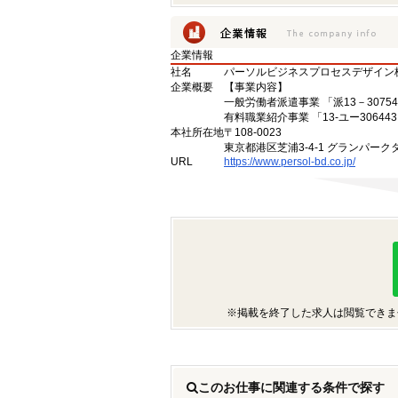
企業情報
社名
パーソルビジネスプロセスデザイン
企業概要
【事業内容】
一般労働者派遣事業 「派13－30754
有料職業紹介事業 「13-ユー30644
本社所在地
〒108-0023
東京都港区芝浦3-4-1 グランパークタ
URL
https://www.persol-bd.co.jp/
※掲載を終了した求人は閲覧できま
このお仕事に関連する条件で探す