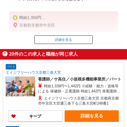
時給1,350円
★週払いOK（規定あり）
京都府京都市中京区
※給与幅は経験・能力による
詳細を見る
ID：AE0626579576
20
件のこの求人と職種が同じ求人
掲載期間終了
パート
エイジフリーハウス京都三条大宮
看護師／サ高住／小規模多機能事業所／パート
時給1,339円〜1,442円 ※経験・能力・資格等
による 保健師・正看護師 時給1,442円 准看護師
時給1,339円 〇時間外勤務手当 〇土日祝勤務手当
エイジフリーハウス京都三条大宮 京都府京都
〇年末年始勤務手当 〇早朝7:00〜8:00/夜間
市中京区大宮通三条下る三条大宮町248番1
18:00〜20:00は時給25％UP
詳細を見る
キープ