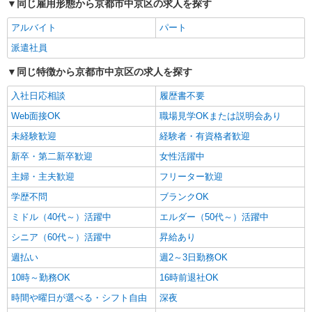
同じ雇用形態から京都市中京区の求人を探す
善は急げ≫≫≫履歴書不要＆面接なし！駅チカ
病院で看護助手急募
アルバイト
パート
時給1550円〜2187円 ＜日払い有/週払い有/交
派遣社員
通費全支給(ガソリン代含む)＞
同じ特徴から京都市中京区の求人を探す
京都市中京区など
入社日応相談
履歴書不要
詳細を見る
キープ
Web面接OK
職場見学OKまたは説明会あり
未経験歓迎
派遣社員
経験者・有資格者歓迎
株式会社kotrio /●KY-H-2014048
新卒・第二新卒歓迎
女性活躍中
高収入を目指したい方必見！未経験でも日収
主婦・主夫歓迎
フリーター歓迎
1.1万〜可！看護助手
時給1550円〜2187円 ＜日払い有/週払い有/交
学歴不問
ブランクOK
通費全支給(ガソリン代含む)＞
ミドル（40代～）活躍中
エルダー（50代～）活躍中
京都市中京区など
シニア（60代～）活躍中
昇給あり
詳細を見る
週払い
キープ
週2～3日勤務OK
10時～勤務OK
16時前退社OK
派遣社員
時間や曜日が選べる・シフト自由
深夜
株式会社kotrio /●KY-H-1991350