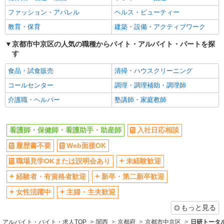
丸太町駅｜看護師さんのサポートスタッフ募集
Web面接OK
職場見学OKまたは説明会あり
♪医療行為なし
ファッション・アパレル
ヘルス・ビューティー
未経験歓迎
経験者・有資格者歓迎
時給1550円〜2187円 ＜日払い有/週払い有/交
教育・保育
建築・設備・アクティブワーク
通費全支給(ガソリン代含む)＞
新卒・第二新卒歓迎
女性活躍中
京都市中京区の人気の職種からバイト・アルバイト・パートを探
京都市中京区//最寄り駅：丸太町
主婦・主夫歓迎
フリーター歓迎
す
学歴不問
ブランクOK
詳細を見る
キープ
食品・試食販売
清掃・ハウスクリーニング
ミドル（40代～）活躍中
エルダー（50代～）活躍中
コールセンター
調理・調理補助・調理師
派遣社員
シニア（60代～）活躍中
昇給あり
株式会社kotrio /●KY-H-2014314
介護職・ヘルパー
塾講師・家庭教師
週払い
週2～3日勤務OK
京都市役所前駅≫年齢不問！０スタートでも活
躍できる看護助手
10時～勤務OK
16時前退社OK
看護師・保健師・看護助手・助産師
入社日応相談
時給1550円〜2187円 ＜日払い有/週払い有/交
時間や曜日が選べる・シフト自由
深夜
通費全支給(ガソリン代含む)＞
履歴書不要
Web面接OK
禁煙・分煙
残業ほぼなし
京都市中京区など
職場見学OKまたは説明会あり
未経験歓迎
転勤なし
登録制
詳細を見る
経験者・有資格者歓迎
新卒・第二新卒歓迎
キープ
交通費支給
社会保険あり
女性活躍中
主婦・主夫歓迎
社割・特典あり
研修制度あり
派遣社員
もっと見る
資格取得支援制度あり
株式会社kotrio /●KY-H-1956547
京都市役所前駅｜看護師さんのサポートスタッ
アルバイト・バイト・求人TOP
関西
京都府
京都市中京区
日研トータ