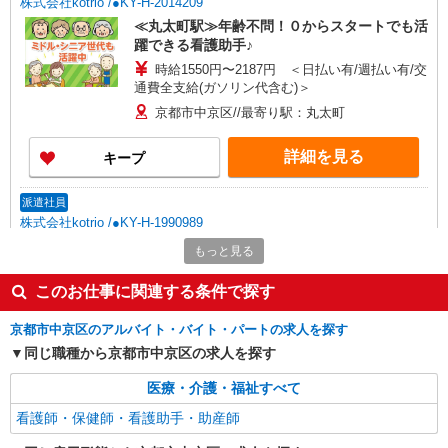
株式会社kotrio /●KY-H-2014209
≪丸太町駅≫年齢不問！０からスタートでも活
躍できる看護助手♪
時給1550円〜2187円 ＜日払い有/週払い有/交
通費全支給(ガソリン代含む)＞
京都市中京区//最寄り駅：丸太町
詳細を見る
キープ
派遣社員
株式会社kotrio /●KY-H-1990989
京都市役所前駅＊看護助手＊日払いOK！推し
もっと見る
活の軍資金も即ゲット
時給1550円〜2187円 ＜日払い有/週払い有/交
このお仕事に関連する条件で探す
通費全支給(ガソリン代含む)＞
京都市中京区のアルバイト・バイト・パートの求人を探す
京都市中京区など
同じ職種から京都市中京区の求人を探す
詳細を見る
キープ
医療・介護・福祉すべて
看護師・保健師・看護助手・助産師
派遣社員
株式会社kotrio /●KY-H-2093850