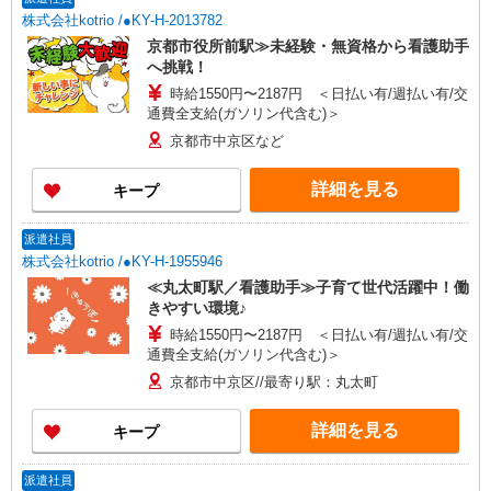
株式会社kotrio /●KY-H-2013782
京都市役所前駅≫未経験・無資格から看護助手
へ挑戦！
時給1550円〜2187円 ＜日払い有/週払い有/交
通費全支給(ガソリン代含む)＞
京都市中京区など
詳細を見る
キープ
派遣社員
株式会社kotrio /●KY-H-1955946
≪丸太町駅／看護助手≫子育て世代活躍中！働
きやすい環境♪
時給1550円〜2187円 ＜日払い有/週払い有/交
通費全支給(ガソリン代含む)＞
京都市中京区//最寄り駅：丸太町
詳細を見る
キープ
派遣社員