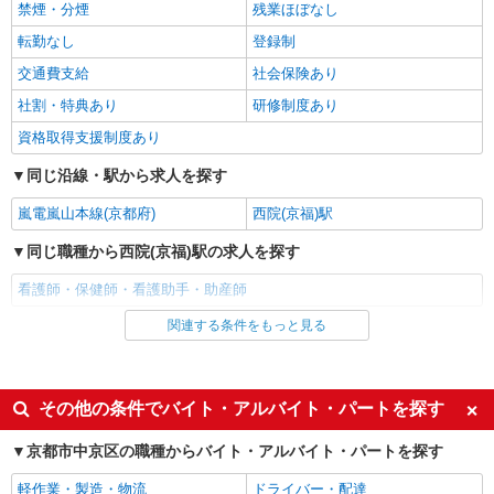
禁煙・分煙
残業ほぼなし
≪日払いOK！≫病院の看護助手＊即日勤務も
可能♪
転勤なし
登録制
時給1550円〜2187円 ＜日払い有/週払い有/交
交通費支給
社会保険あり
通費全支給(ガソリン代含む)＞
社割・特典あり
研修制度あり
京都市中京区など
資格取得支援制度あり
詳細を見る
キープ
同じ沿線・駅から求人を探す
派遣社員
嵐電嵐山本線(京都府)
西院(京福)駅
株式会社kotrio /●KY-H-1956045
同じ職種から西院(京福)駅の求人を探す
≪京都市役所前駅／看護助手≫子育て世代活躍
中！働きやすい環境
看護師・保健師・看護助手・助産師
時給1550円〜2187円 ＜日払い有/週払い有/交
通費全支給(ガソリン代含む)＞
関連する条件をもっと見る
同じ雇用形態から西院(京福)駅の求人を探す
京都市中京区など
アルバイト
パート
詳細を見る
派遣社員
キープ
その他の条件でバイト・アルバイト・パートを探す
同じ特徴から西院(京福)駅の求人を探す
派遣社員
京都市中京区の職種からバイト・アルバイト・パートを探す
株式会社kotrio /●KY-H-1956337
入社日応相談
履歴書不要
軽作業・製造・物流
ドライバー・配達