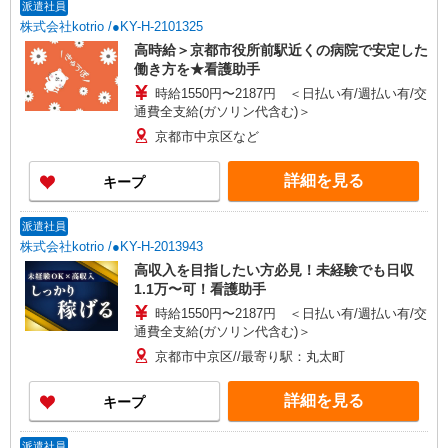
派遣社員
株式会社kotrio /●KY-H-2101325
高時給＞京都市役所前駅近くの病院で安定した
働き方を★看護助手
時給1550円〜2187円 ＜日払い有/週払い有/交
通費全支給(ガソリン代含む)＞
京都市中京区など
詳細を見る
キープ
派遣社員
株式会社kotrio /●KY-H-2013943
高収入を目指したい方必見！未経験でも日収
1.1万〜可！看護助手
時給1550円〜2187円 ＜日払い有/週払い有/交
通費全支給(ガソリン代含む)＞
京都市中京区//最寄り駅：丸太町
詳細を見る
キープ
派遣社員