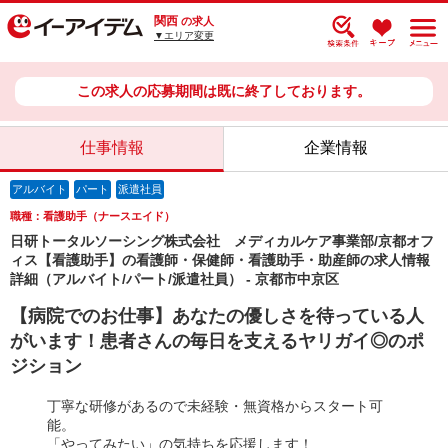
関西
の求人
▼エリア変更
この求人の応募期間は既に終了しております。
仕事情報
企業情報
アルバイト
パート
派遣社員
職種：看護助手（ナースエイド）
日研トータルソーシング株式会社 メディカルケア事業部/京都オフ
ィス【看護助手】の看護師・保健師・看護助手・助産師の求人情報
詳細（アルバイト/パート/派遣社員） - 京都市中京区
【病院でのお仕事】あなたの優しさを待っている人
がいます！患者さんの毎日を支えるヤリガイ◎のポ
ジション
丁寧な研修があるので未経験・無資格からスタート可
能。
「やってみたい」の気持ちを応援します！