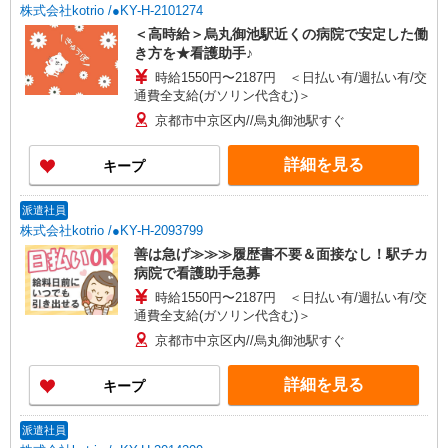
株式会社kotrio /●KY-H-2101274
＜高時給＞烏丸御池駅近くの病院で安定した働
き方を★看護助手♪
時給1550円〜2187円 ＜日払い有/週払い有/交
通費全支給(ガソリン代含む)＞
京都市中京区内//烏丸御池駅すぐ
詳細を見る
キープ
派遣社員
株式会社kotrio /●KY-H-2093799
善は急げ≫≫≫履歴書不要＆面接なし！駅チカ
病院で看護助手急募
時給1550円〜2187円 ＜日払い有/週払い有/交
通費全支給(ガソリン代含む)＞
京都市中京区内//烏丸御池駅すぐ
詳細を見る
キープ
派遣社員