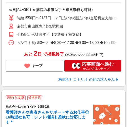
活
ル
≪日払いOK！≫病院の看護助手＊即日勤務も可能♪
自
時給1550円〜2187円 ＜日払い有/週払い有/交通費全支給(ガソリ
役
京都市東山区内//七条駅周辺
七条駅から徒歩すぐ【交通費全額支給】
＜シフト制/週3〜＞ ◆8:30〜17:30 ◆9:00〜18:00 ◆10：00
2
あと
日
で掲載終了
(2026/08/09 23:59まで)
応募画面へ進む
キープ
かんたん3ステップ！
株式会社コトリオ
の他の求人をみる
西院(京福)駅
派遣社員
株式会社kotrio /●KY-H-1955926
女
看護師さんや患者さんをサポートするお仕事◎
ド
16時退社も可！シフト相談も柔軟に対応しま
活
す＊
ル