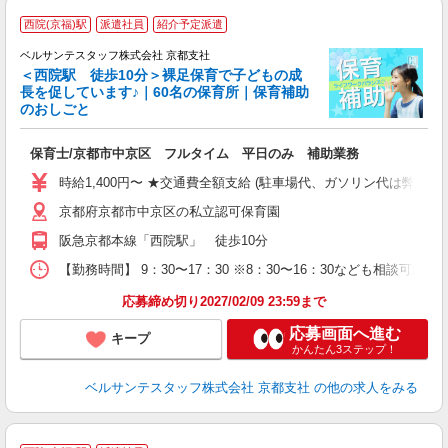
・
西院(京福)駅
派遣社員
紹介予定派遣
ベルサンテスタッフ株式会社 京都支社
＜西院駅 徒歩10分＞裸足保育で子どもの成
長を促しています♪｜60名の保育所｜保育補助
育
のおしごと
外
入
保育士/京都市中京区 フルタイム 平日のみ 補助業務
卒
ク
時給1,400円〜 ★交通費全額支給 (駐車場代、ガソリン代は弊社
0
京都府京都市中京区の私立認可保育園
フ
副
阪急京都本線「西院駅」 徒歩10分
率
【勤務時間】 9：30〜17：30 ※8：30〜16：30なども相談
応募締め切り2027/02/09 23:59まで
応募画面へ進む
キープ
かんたん3ステップ！
ベルサンテスタッフ株式会社 京都支社
の他の求人をみる