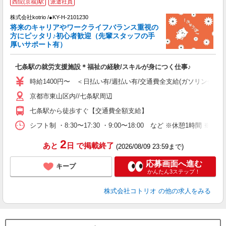
西院(京福)駅
派遣社員
株式会社kotrio /●KY-H-2101230
将来のキャリアやワークライフバランス重視の
女
方にピッタリ♪初心者歓迎（先輩スタッフの手
ド
厚いサポート有）
活
ル
七条駅の就労支援施設＊福祉の経験/スキルが身につく仕事♪
自
時給1400円〜 ＜日払い有/週払い有/交通費全支給(ガソリン代含む
役
京都市東山区内//七条駅周辺
七条駅から徒歩すぐ【交通費全額支給】
シフト制 ・8:30〜17:30 ・9:00〜18:00 など ※休憩1時間 ※
2
あと
日
で掲載終了
(2026/08/09 23:59まで)
応募画面へ進む
キープ
かんたん3ステップ！
株式会社コトリオ
の他の求人をみる