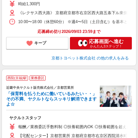
勤
時給1,300円
《レクサス西大路》 京都府京都市右京区西大路五条下ル東側
10:00〜18:00（休憩60分） ※週4〜5日（土日含む）を基本と
応募締め切り2026/09/03 23:59まで
応募画面へ進む
キープ
かんたん3ステップ！
京都トヨペット株式会社
の他の求人をみる
西院(京福)駅
業務委託
近畿中央ヤクルト販売株式会社／京都営業所
「保育料を払うために働いているみたい・・」
その不満、ヤクルトならスッキリ解消できます
よ☆
し
未
ヤクルトスタッフ
ア
業
報酬／業務委託手数料制 ◎扶養範囲内OK ◎扶養範囲を超えた高収
【宅配センター】京都営業所 京都府京都市右京区西院清水町79