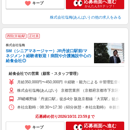
応募画面へ進む
キープ
かんたん3ステップ！
株式会社塩梅(あんばい)
の他の求人をみる
西院(京福)駅
正社員
料
株式会社塩梅
SM（シニアマネージャー）JR丹波口駅前/マ
ネジメント経験者歓迎！病院や介護施設中心の
「
給食会社◎
入
昇
給食会社での営業（顧客・スタッフ管理）
月給350,000円〜450,000円 ※経験・能力による ※管理
株式会社塩梅(あんばい) 京都営業所 （京都府京都市下京区中堂寺南
JR嵯峨野線「丹波口駅」徒歩4分 阪急京都線「大宮駅」徒歩19分
本社出勤時：08:30〜17:30（60分休憩・本社出勤時） ※担当業務
応募締め切り2026/10/31 23:59まで
応募画面へ進む
キープ