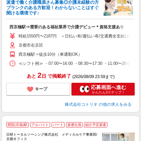
派遣で働く介護職員さん募集◎介護未経験の方
女
ブランクのある方歓迎！わからないことはすぐ
ド
聞ける環境です♪
活
ル
西京極駅⇒需要のある福祉業界で介護デビュー＊資格支援あり
自
時給1550円〜2187円 ＜日払い有/週払い有/交通費全支給(ガソリ
役
京都市右京区
西京極駅⇒徒歩10分（車通勤OK）
≪シフト例≫ ・07:00〜16:00 ・08:30〜17:30 ・11:00〜20:00
2
あと
日
で掲載終了
(2026/08/09 23:59まで)
応募画面へ進む
キープ
かんたん3ステップ！
株式会社コトリオ
の他の求人をみる
西院(京福)駅
アルバイト
パート
派遣社員
紹介予定派遣
日研トータルソーシング株式会社 メディカルケア事業部/
京都オフィス