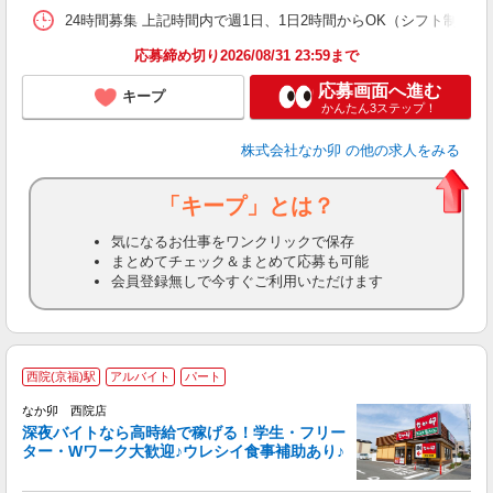
24時間募集 上記時間内で週1日、1日2時間からOK（シフト制） 
応募締め切り2026/08/31 23:59まで
応募画面へ進む
キープ
かんたん3ステップ！
株式会社なか卯
の他の求人をみる
「キープ」とは？
気になるお仕事をワンクリックで保存
まとめてチェック＆まとめて応募も可能
会員登録無しで今すぐご利用いただけます
西院(京福)駅
アルバイト
パート
ん
なか卯 西院店
深夜バイトなら高時給で稼げる！学生・フリー
ター・Wワーク大歓迎♪ウレシイ食事補助あり♪
助