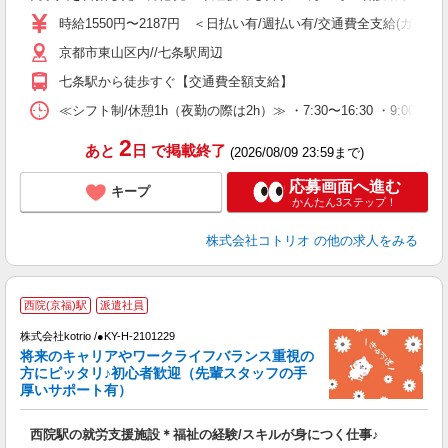
役
時給1550円〜2187円 ＜日払い有/週払い有/交通費全支給(ガソリ
京都市東山区内//七条駅周辺
七条駅から徒歩すぐ【交通費全額支給】
≪シフト制/休憩1h（夜勤の際は2h）≫ ・7:30〜16:30 ・9:00〜18
2
あと
日
で掲載終了
(2026/08/09 23:59まで)
応募画面へ進む
キープ
かんたん3ステップ！
株式会社コトリオ
の他の求人をみる
2
西院(京福)駅
派遣社員
株式会社kotrio /●KY-H-2101229
将来のキャリアやワークライフバランス重視の
女
方にピッタリ♪初心者歓迎（先輩スタッフの手
ド
厚いサポート有）
活
ル
西院駅の就労支援施設＊福祉の経験/スキルが身につく仕事♪
自