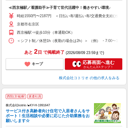
自
≪西京極駅／看護助手≫子育て世代活躍中！働きやすい環境♪
役
時給1550円〜2187円 ＜日払い有/週払い有/交通費全支給(ガソリ
京都市右京区
西京極駅⇒徒歩10分（車通勤OK）
＜シフト制／休憩1h（夜勤の場合は2h）＞ （例） ・7:00〜16:00 ・
2
あと
日
で掲載終了
(2026/08/09 23:59まで)
応募画面へ進む
キープ
かんたん3ステップ！
株式会社コトリオ
の他の求人をみる
2
西院(京福)駅
派遣社員
株式会社kotrio /●KY-H-1991647
サービス付き高齢者向け住宅で入居者さんをサ
女
ポート！生活相談や必要に応じた介助業務をお
ド
願いします☆
活