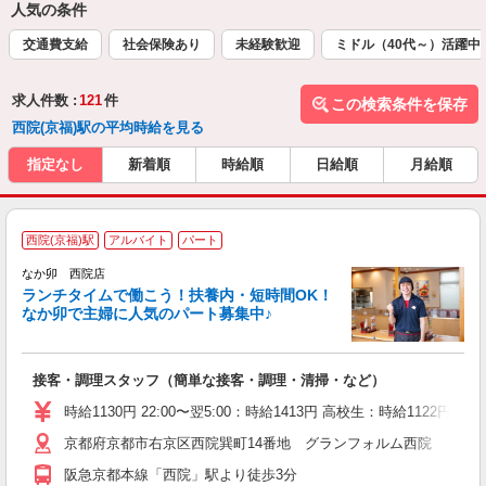
人気の条件
交通費支給
社会保険あり
未経験歓迎
ミドル（40代～）活躍中
求人件数 :
121
件
この検索条件を保存
西院(京福)駅の平均時給を見る
指定なし
新着順
時給順
日給順
月給順
西院(京福)駅
アルバイト
パート
気
なか卯 西院店
ランチタイムで働こう！扶養内・短時間OK！
なか卯で主婦に人気のパート募集中♪
き
接客・調理スタッフ（簡単な接客・調理・清掃・など）
未
O
時給1130円 22:00〜翌5:00：時給1413円 高校生：時給1122円
K
京都府京都市右京区西院巽町14番地 グランフォルム西院
阪急京都本線「西院」駅より徒歩3分