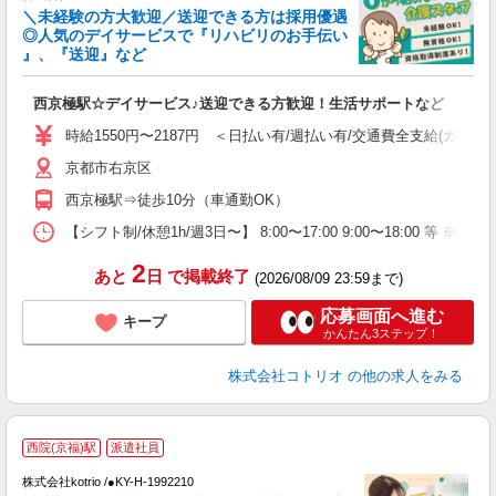
＼未経験の方大歓迎／送迎できる方は採用優遇
女
◎人気のデイサービスで『リハビリのお手伝い
ド
』、『送迎』など
活
ル
西京極駅☆デイサービス♪送迎できる方歓迎！生活サポートなど
自
時給1550円〜2187円 ＜日払い有/週払い有/交通費全支給(ガソリ
役
京都市右京区
西京極駅⇒徒歩10分（車通勤OK）
【シフト制/休憩1h/週3日〜】 8:00〜17:00 9:00〜18:00 等 ※残業
2
あと
日
で掲載終了
(2026/08/09 23:59まで)
応募画面へ進む
キープ
かんたん3ステップ！
株式会社コトリオ
の他の求人をみる
西院(京福)駅
派遣社員
交
円
株式会社kotrio /●KY-H-1992210