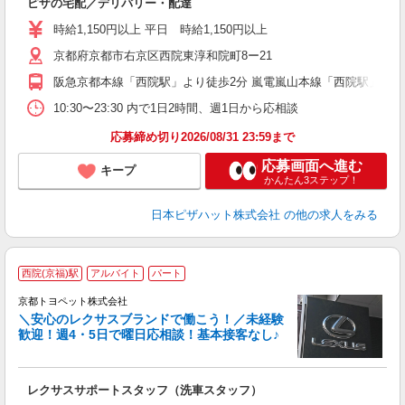
ピザの宅配／デリバリー・配達
未
ア
時給1,150円以上 平日 時給1,150円以上
～
京都府京都市右京区西院東淳和院町8ー21
社
阪急京都本線「西院駅」より徒歩2分 嵐電嵐山本線「西院駅」より
10:30〜23:30 内で1日2時間、週1日から応相談
応募締め切り2026/08/31 23:59まで
応募画面へ進む
キープ
かんたん3ステップ！
日本ピザハット株式会社
の他の求人をみる
西院(京福)駅
アルバイト
パート
京都トヨペット株式会社
＼安心のレクサスブランドで働こう！／未経験
歓迎！週4・5日で曜日応相談！基本接客なし♪
す
る
レクサスサポートスタッフ（洗車スタッフ）
未