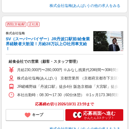
株式会社塩梅(あんばい)
の他の求人をみる
西院(京福)駅
正社員
料
株式会社塩梅
す
SV（スーパーバイザー）JR丹波口駅前/給食業
界経験者大歓迎！月給28万以上◎社用車支給
！
ル
給食会社での営業（顧客・スタッフ管理）
入
昇
月給230,000円〜280,000円 ※みなし残業代20時間〜30
株式会社塩梅(あんばい) 京都営業所 （京都府京都市下京区中堂寺南
JR嵯峨野線「丹波口駅」徒歩4分 阪急京都線「大宮駅」徒歩19分
本社出勤時：08:30〜17:30（60分休憩） ※1ヶ月173.3時間勤
応募締め切り2026/10/31 23:59まで
応募画面へ進む
キープ
かんたん3ステップ！
株式会社塩梅(あんばい)
の他の求人をみる