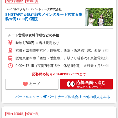
西院(京福)駅
派遣社員
1
パーソルエクセルHRパートナーズ株式会社
8月START☆既存顧客メインのルート営業＆事
務☆高1700円↑西院
ま
ルート営業や資料作成などの事務
未
時給1,700円 ※当社規定あり
京都府京都市中京区／最寄駅：西院（阪急線）駅、西院（京福線
阪急京都本線「西院（阪急線）」駅より徒歩2分 京福電気鉄道嵐
9:00〜17:15（実働7時間15分、休憩1時間） ※残業：月5〜
応募締め切り2026/09/03 23:59まで
応募画面へ進む
キープ
かんたん3ステップ！
パーソルエクセルHRパートナーズ株式会社
の他の求人をみる
西院(京福)駅
派遣社員
れ