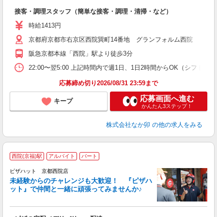
と
接客・調理スタッフ（簡単な接客・調理・清掃・など）
未
日
時給1413円
ワ
京都府京都市右京区西院巽町14番地 グランフォルム西院
り
阪急京都本線「西院」駅より徒歩3分
22:00〜翌5:00 上記時間内で週1日、1日2時間からOK（シフト
応募締め切り2026/08/31 23:59まで
応募画面へ進む
キープ
かんたん3ステップ！
株式会社なか卯
の他の求人をみる
西院(京福)駅
アルバイト
パート
ピザハット 京都西院店
未経験からのチャレンジも大歓迎！ 『ピザハ
ット』で仲間と一緒に頑張ってみませんか♪
続