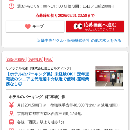
週3からOK 9：00〜14：00 研修期間：15日／日給2000円
応募締め切り2026/08/31 23:59まで
応募画面へ進む
キープ
かんたん3ステップ！
近畿中央ヤクルト販売株式会社
の他の求人をみる
「
西院(京福)駅
契約社員
嘱託
ま
リノホテル京都（株式会社冨士ビルディング）
【ホテルのパーキング係】未経験OK！定年退
職後のシニア世代活躍中☆駅近で便利♪運転業
を
務なし◎
も
ホテルのパーキング（駐車場）係
未
ア
月給204,500円 ※一律職務手当等48,500円含む ※試用期間3ヵ月
通
京都府京都市右京区西院三蔵町17番地
各線「西院」駅より徒歩1分