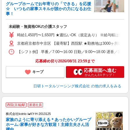
グループホームでお年寄りの「できる」を応援
☆ いつもの家事スキルが誰かの力になるお仕
事！
よ
入
未経験・無資格OKの介護スタッフ
未
婦
時給1,450円〜1,650円 ★週払いOK（規定あり） ※給与幅は経
～
京都府京都市中京区 【最寄駅】西院駅 ★勤務地は3000ヶ所以
あ
日
【シフト例】 早番／7:00〜16:00 日勤／9:00〜18:00 
録
得
応募締め切り2026/08/31 23:59まで
応募画面へ進む
キープ
かんたん3ステップ！
日研トータルソーシング株式会社
の他の求人をみる
2
西院(京福)駅
派遣社員
株式会社kotrio /●KY-H-2013125
女
家族のように寄り添える＊あったかいグループ
ド
ホーム♪家事が好きな方歓迎！主婦主夫さん活
活
躍中