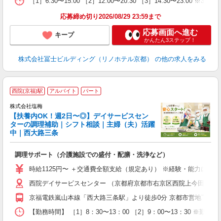
［1］6:30〜15:00 ［2］12:00〜20:30 ［3］14:30〜23:
応募締め切り2026/08/29 23:59まで
応募画面へ進む
キープ
かんたん3ステップ！
株式会社冨士ビルディング（リノホテル京都）
の他の求人をみる
■
西院(京福)駅
アルバイト
パート
株式会社塩梅
【扶養内OK！週2日〜◎】デイサービスセン
ターの調理補助｜シフト相談｜主婦（夫）活躍
中｜西大路三条
代
調理サポート（介護施設での盛付・配膳・洗浄など）
女
時給1125円〜 ＋交通費全額支給（規定あり） ※経験・能力によ
ド
西院デイサービスセンター （京都府京都市右京区西院上今田町18-
煙
副
京福電鉄嵐山本線「西大路三条駅」より徒歩0分 京都市営地下鉄東
【勤務時間】 ［1］8：30〜13：00 ［2］9：00〜13：30 