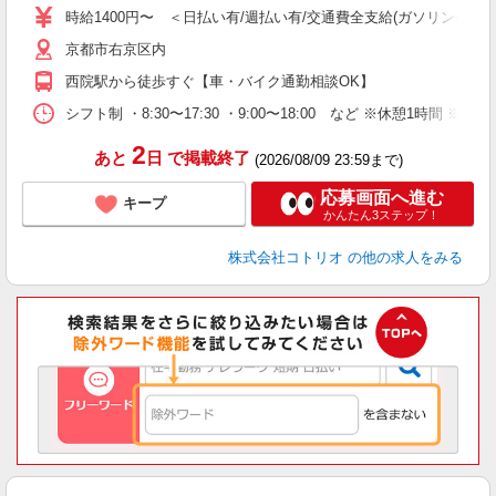
時給1400円〜 ＜日払い有/週払い有/交通費全支給(ガソリン代含む
役
京都市右京区内
西院駅から徒歩すぐ【車・バイク通勤相談OK】
シフト制 ・8:30〜17:30 ・9:00〜18:00 など ※休憩1時間 ※
2
あと
日
で掲載終了
(2026/08/09 23:59まで)
応募画面へ進む
キープ
かんたん3ステップ！
株式会社コトリオ
の他の求人をみる