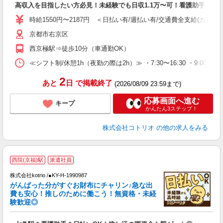
高収入を目指したい方必見！未経験でも日収1.1万〜可！看護助手
役
時給1550円〜2187円 ＜日払い有/週払い有/交通費全支給(ガソリ
京都市右京区
西京極駅⇒徒歩10分（車通勤OK）
≪シフト制/休憩1h（夜勤の際は2h）≫ ・7:30〜16:30 ・9:00〜18
2
あと
日
で掲載終了
(2026/08/09 23:59まで)
応募画面へ進む
キープ
かんたん3ステップ！
株式会社コトリオ
の他の求人をみる
2
西院(京福)駅
派遣社員
株式会社kotrio /●KY-H-1990987
女
がんばった分がすぐお財布にチャリン♪急な出
ド
費も安心！推しのために働こう！無資格・未経
活
験歓迎◎
ル
自