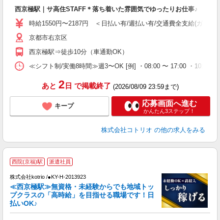
ル
西京極駅｜サ高住STAFF＊落ち着いた雰囲気でゆったりお仕事♪
自
時給1550円〜2187円 ＜日払い有/週払い有/交通費全支給(ガソリ
役
京都市右京区
西京極駅⇒徒歩10分（車通勤OK）
≪シフト制/実働8時間≫週3〜OK [例] ・08:00 〜 17:00 ・10:00
2
あと
日
で掲載終了
(2026/08/09 23:59まで)
応募画面へ進む
キープ
かんたん3ステップ！
株式会社コトリオ
の他の求人をみる
2
西院(京福)駅
派遣社員
株式会社kotrio /●KY-H-2013923
女
≪西京極駅≫無資格・未経験からでも地域トッ
ド
プクラスの「高時給」を目指せる職場です！日
活
払いOK♪
ル
自