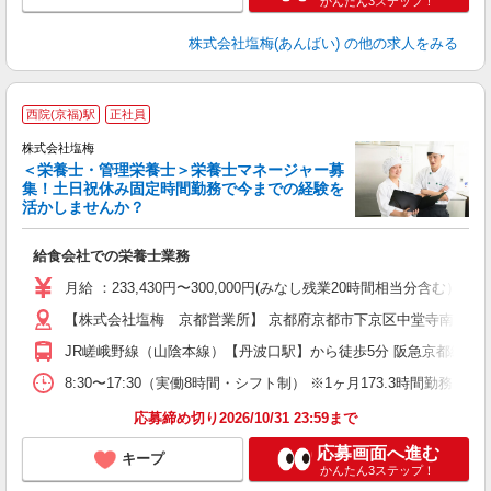
かんたん3ステップ！
株式会社塩梅(あんばい)
の他の求人をみる
西院(京福)駅
正社員
株式会社塩梅
＜栄養士・管理栄養士＞栄養士マネージャー募
集！土日祝休み固定時間勤務で今までの経験を
活かしませんか？
知
給食会社での栄養士業務
入
主
月給 ：233,430円〜300,000円(みなし残業20時間相当分含
（
【株式会社塩梅 京都営業所】 京都府京都市下京区中堂寺南町134番
JR嵯峨野線（山陰本線）【丹波口駅】から徒歩5分 阪急京都線【大
8:30〜17:30（実働8時間・シフト制） ※1ヶ月173.3時間勤
応募締め切り2026/10/31 23:59まで
応募画面へ進む
キープ
かんたん3ステップ！