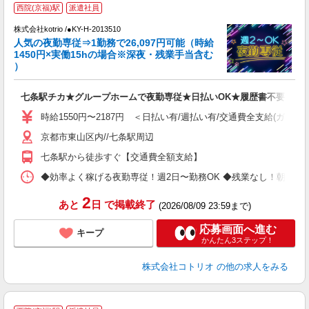
2
西院(京福)駅
派遣社員
株式会社kotrio /●KY-H-2013510
女
人気の夜勤専従⇒1勤務で26,097円可能（時給
ド
1450円×実働15hの場合※深夜・残業手当含む
活
）
ル
自
七条駅チカ★グループホームで夜勤専従★日払いOK★履歴書不要
役
時給1550円〜2187円 ＜日払い有/週払い有/交通費全支給(ガソリ
京都市東山区内//七条駅周辺
七条駅から徒歩すぐ【交通費全額支給】
◆効率よく稼げる夜勤専従！週2日〜勤務OK ◆残業なし！朝にはピタッと
2
あと
日
で掲載終了
(2026/08/09 23:59まで)
応募画面へ進む
キープ
かんたん3ステップ！
株式会社コトリオ
の他の求人をみる
2