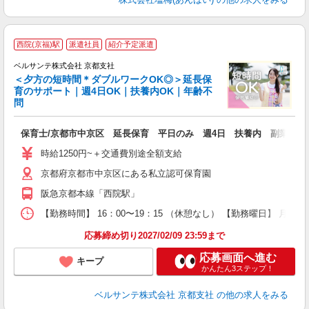
西院(京福)駅
派遣社員
紹介予定派遣
ベルサンテ株式会社 京都支社
＜夕方の短時間＊ダブルワークOK◎＞延長保
育のサポート｜週4日OK｜扶養内OK｜年齢不
問
し
保育士/京都市中京区 延長保育 平日のみ 週4日 扶養内 副業
入
り
時給1250円~＋交通費別途全額支給
主
京都府京都市中京区にある私立認可保育園
中
祝
阪急京都本線「西院駅」
日
装
【勤務時間】 16：00〜19：15 （休憩なし） 【勤務曜日】 月曜
応募締め切り2027/02/09 23:59まで
応募画面へ進む
キープ
かんたん3ステップ！
ベルサンテ株式会社 京都支社
の他の求人をみる