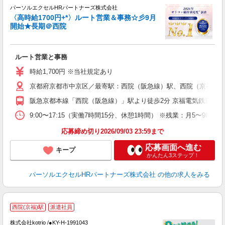
駅
パーソルエクセルHRパートナーズ株式会社
〈高時給1700円+*〉ルート営業＆事務☆彡9月
開始★長期＠西院
た
ルート営業と事務
未
時給1,700円 ※当社規定あり
京都府京都市中京区／最寄駅：西院（阪急線）駅、西院（京福線
阪急京都本線「西院（阪急線）」駅より徒歩2分 京福電気鉄道嵐
9:00〜17:15（実働7時間15分、休憩1時間） ※残業：月5〜
応募締め切り2026/09/03 23:59まで
応募画面へ進む
キープ
かんたん3ステップ！
パーソルエクセルHRパートナーズ株式会社
の他の求人をみる
西院(京福)駅
派遣社員
♪
株式会社kotrio /●KY-H-1991043