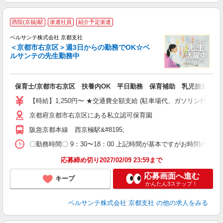
★
西院(京福)駅
派遣社員
紹介予定派遣
ベルサンテ株式会社 京都支社
＜京都市右京区＞週3日からの勤務でOK☆ベ
ルサンテの先生勤務中
や
保育士/京都市右京区 扶養内OK 平日勤務 保育補助 乳児担当
入
者
【時給】1,250円〜 ★交通費全額支給 (駐車場代、ガソリン代は
ミ
京都府京都市右京区にある私立認可保育園
～
間
阪急京都本線 西京極駅&#8195;
K
録
〇勤務時間〇 9：30〜18：00 上記時間が基本ですがお時間のご
度
応募締め切り2027/02/09 23:59まで
応募画面へ進む
キープ
かんたん3ステップ！
ベルサンテ株式会社 京都支社
の他の求人をみる