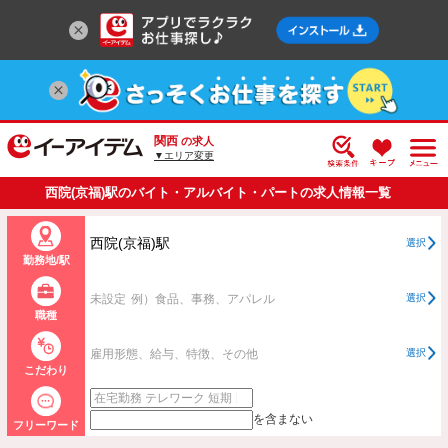
関西
の求人
▼エリア変更
西院(京福)駅のバイト・アルバイト・パートの求人情報一覧
西院(京福)駅
選択
勤務地/駅
未設定
例）食品、事務、アパレル
選択
職種
雇用形態、給与、特徴、その他
選択
こだわり
を含まない
フリーワード