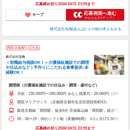
応募締め切り2026/10/31 23:59まで
応募画面へ進む
キープ
かんたん3ステップ！
株式会社塩梅(あんばい)
の他の求人をみる
西院(京福)駅
正社員
株式会社塩梅
＜前職給与相談OK！＞介護福祉施設での調理
や仕込みなど | 手作りにこだわる食事提供♪未
経験OK！
さ
調理師（介護福祉施設での仕込み・調理・盛付など）
入
ル
月給：230,000円〜280,000円 みなし残業代：28,060
躍
西院マリアヴィラ （京都府京都市右京区西院乾町63）
車
与
阪急京都線「西院駅」徒歩6分 京福嵐山線「西院駅」徒歩7分 京福
05：00〜20：00のシフト制（実働8時間） ※1ヶ月173.3時間勤
応募締め切り2026/10/31 23:59まで