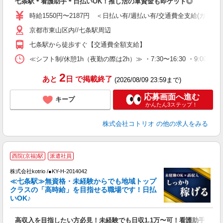
七条駅＊看護助手＊日払いOK！推し活の軍資金も即ゲット◎
役
時給1550円〜2187円 ＜日払い有/週払い有/交通費全支給(ガソリ
京都市東山区内//七条駅周辺
七条駅から徒歩すぐ【交通費全額支給】
≪シフト制/休憩1h（夜勤の際は2h）≫ ・7:30〜16:30 ・9:00〜18
2
あと
日
で掲載終了
(2026/08/09 23:59まで)
応募画面へ進む
キープ
かんたん3ステップ！
株式会社コトリオ
の他の求人をみる
2
西院(京福)駅
派遣社員
株式会社kotrio /●KY-H-2014042
女
≪七条駅≫無資格・未経験からでも地域トップ
ド
クラスの「高時給」を目指せる職場です！日払
活
いOK♪
ル
自
高収入を目指したい方必見！未経験でも日収1.1万〜可！看護助手