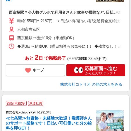
ル
自
西京極駅＊少人数グルホで利用者さんと家事や掃除など♪日払いOK
役
時給1550円〜2187円 ＜日払い有/週払い有/交通費全支給(ガソリ
京都市右京区
西京極駅⇒徒歩10分（車通勤OK）
◆週3日〜勤務OK（曜日相談もお気軽に！） ◆残業なし！日勤のみの勤務もOK 
2
あと
日
で掲載終了
(2026/08/09 23:59まで)
応募画面へ進む
キープ
かんたん3ステップ！
株式会社コトリオ
の他の求人をみる
西院(京福)駅
派遣社員
株式会社kotrio /●KY-H-1991345
≪七条駅≫無資格・未経験大歓迎！看護師さん
女
のサポート業務です！日払い可◎働いた分の給
ド
料を即GET！