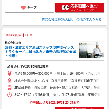
応募画面へ進む
キープ
かんたん3ステップ！
株式会社塩梅(あんばい)
の他の求人をみる
西院(京福)駅
正社員
株式会社塩梅
京都・滋賀エリア巡回スタッフ/調理師インス
トラクター／土日祝休み／未来の調理師の育成
・指導！
で
給食会社での調理師巡回業務
入
主
月給240,000円〜300,000円 ・基本給：194,500円 
（
株式会社塩梅(あんばい) 京都営業所 （京都府京都市下京区中堂寺南
JR嵯峨野線「丹波口駅」徒歩4分 阪急京都線「大宮駅」徒歩19分
8:30〜17:30（実働8時間） ※1ヶ月173.3時間勤務（変形労働時間
応募締め切り2026/10/31 23:59まで