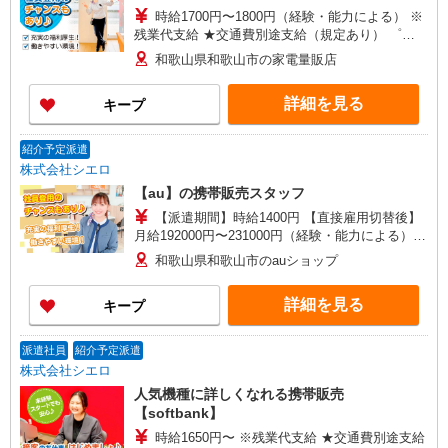
時給1700円〜1800円（経験・能力による） ※
残業代支給 ★交通費別途支給（規定あり） ゜
+゜・。○。・゜+゜・。○。・゜+゜ 入社祝い金10
和歌山県和歌山市の家電量販店
万円支給(規定有) お友達を紹介頂くと, インセンテ
ィブ支給(規定有) ★月2回払い・週払い可能（規程
詳細を見る
キープ
有）★ ゜・。○。・゜+゜・。○。・゜+゜
紹介予定派遣
株式会社シエロ
【au】の携帯販売スタッフ
【派遣期間】時給1400円 【直接雇用切替後】
月給192000円〜231000円（経験・能力による）
・交通費支給 ・年間休日108日 ・試用期間最短3
和歌山県和歌山市のauショップ
ヶ月（期間中の労働条件変更無） ・社会保険完備
・退職金制度 ・ベネフィットステーション ・誕生
詳細を見る
キープ
日ギフト制度 ・自社健康保険組合 ゜+゜・。
○。・゜+゜・。○。・゜+゜ 入社祝い金10万円支
給(規定有) お友達を紹介頂くと, インセンティブ支
派遣社員
紹介予定派遣
給(規定有) ★月2回払い・週払い可能（規程有）★
株式会社シエロ
゜・。○。・゜+゜・。○。・゜+゜
人気機種に詳しくなれる携帯販売
【softbank】
時給1650円〜 ※残業代支給 ★交通費別途支給