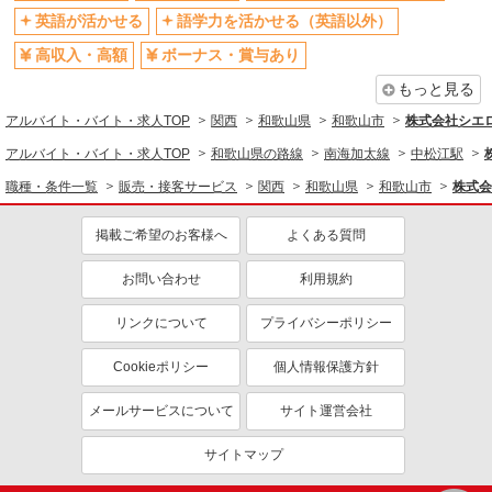
家電・携帯販売
英語が活かせる
語学力を活かせる（英語以外）
同じ特徴から求人を探す
高収入・高額
ボーナス・賞与あり
もっと見る
未経験歓迎
ミドル（40代～）活躍中
アルバイト・バイト・求人TOP
英語が活かせる
関西
ボーナス・賞与あり
和歌山県
和歌山市
株式会社シエ
日払い
車通勤OK
アルバイト・バイト・求人TOP
和歌山県の路線
南海加太線
中松江駅
交通費支給
社会保険あり
職種・条件一覧
販売・接客サービス
関西
和歌山県
和歌山市
株式会
社員登用あり
掲載ご希望のお客様へ
よくある質問
お問い合わせ
利用規約
リンクについて
プライバシーポリシー
Cookieポリシー
個人情報保護方針
メールサービスについて
サイト運営会社
サイトマップ