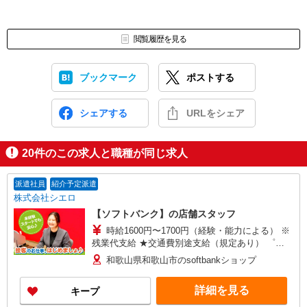
閲覧履歴を見る
ブックマーク
ポストする
シェアする
URLをシェア
20
件のこの求人と職種が同じ求人
派遣社員
紹介予定派遣
株式会社シエロ
【ソフトバンク】の店舗スタッフ
時給1600円〜1700円（経験・能力による） ※
残業代支給 ★交通費別途支給（規定あり） ゜
+゜・。○。・゜+゜・。○。・゜+゜ 入社祝い金10
和歌山県和歌山市のsoftbankショップ
万円支給(規定有) お友達を紹介頂くと, インセンテ
ィブ支給(規定有) ★月2回払い・週払い可能（規程
詳細を見る
キープ
有）★ ゜・。○。・゜+゜・。○。・゜+゜