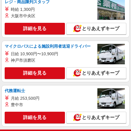
レジ・商品陳列スタッフ
時給1800円〜2000円（経験・能力による） ※
時給 1,300円
残業代支給 ★交通費別途支給（規定あり） ゜
大阪市中央区
+゜・。○。・゜+゜・。○。・゜+゜ 入社祝い金10
和歌山県和歌山市の楽天モバイルショップ
万円支給(規定有) お友達を紹介頂くと, インセンテ
ィブ支給(規定有) ★月2回払い・週払い可能（規程
詳細を見る
とりあえずキープ
詳細を見る
キープ
有）★ ゜・。○。・゜+゜・。○。・゜+゜
派遣社員
紹介予定派遣
マイクロバスによる施設利用者送迎ドライバー
株式会社シエロ
日給 10,900円〜10,900円
携帯販売スタッフ【楽天モバイル】
神戸市須磨区
時給1500円〜 ※残業代支給 ★交通費別途支給
（規定あり） ゜+゜・。○。・゜+゜・。○。・゜
詳細を見る
とりあえずキープ
+゜ 入社祝い金10万円支給(規定有) お友達を紹介
和歌山県和歌山市の家電量販店
頂くと, インセンティブ支給(規定有) ★月2回払
い・週払い可能（規程有）★ ゜・。○。・゜
詳細を見る
キープ
+゜・。○。・゜+゜
代務運転士
月給 253,500円
豊中市
詳細を見る
とりあえずキープ