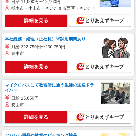
日給 11,000円〜12,100円
派遣社員
紹介予定派遣
栃木市・小山市・さいたま市西区・さいたま市岩槻区・久喜市・
株式会社シエロ
【楽天モバイル】の店舗スタッフ
詳細を見る
とりあえずキープ
時給1800円〜2000円（経験・能力による） ※
残業代支給 ★交通費別途支給（規定あり） ゜
+゜・。○。・゜+゜・。○。・゜+゜ 入社祝い金10
本社総務・経理（正社員）※試用期間あり
和歌山県和歌山市の楽天モバイルショップ
万円支給(規定有) お友達を紹介頂くと, インセンテ
月給 222,750円〜230,750円
ィブ支給(規定有) ★月2回払い・週払い可能（規程
豊中市
詳細を見る
キープ
有）★ ゜・。○。・゜+゜・。○。・゜+゜
詳細を見る
とりあえずキープ
派遣社員
紹介予定派遣
株式会社シエロ
携帯販売スタッフ【Y!mobile】
マイクロバスにて教習所に通う生徒の送迎ドラ
時給1650円〜 ※残業代支給 ★交通費別途支給
イバー
（規定あり） ゜+゜・。○。・゜+゜・。○。・゜
日給 15,850円
+゜ 入社祝い金10万円支給(規定有) お友達を紹介
和歌山県和歌山市の商業施設
箕面市
頂くと, インセンティブ支給(規定有) ★月2回払
い・週払い可能（規程有）★ ゜・。○。・゜
詳細を見る
キープ
+゜・。○。・゜+゜
詳細を見る
とりあえずキープ
派遣社員
紹介予定派遣
株式会社シエロ
アパレル用品や雑貨のピッキング検品