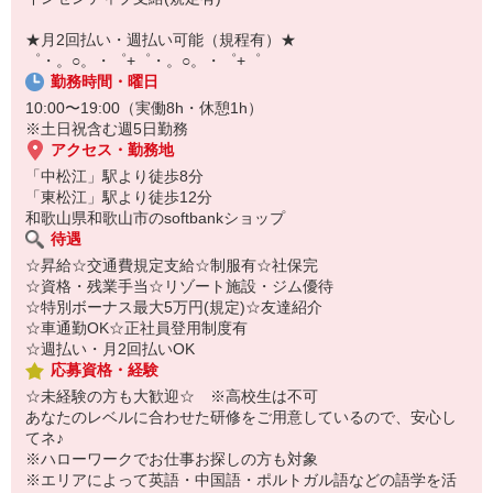
自宅に居ながらスマホでカンタン面接OK！
オンライン面談なのでスピード対応。
★月2回払い・週払い可能（規程有）★
即日登録もOK♪
゜・。○。・゜+゜・。○。・゜+゜
勤務時間・曜日
気になった方はお気軽にご相談ください！
10:00〜19:00（実働8h・休憩1h）
※土日祝含む週5日勤務
アクセス・勤務地
「中松江」駅より徒歩8分
「東松江」駅より徒歩12分
和歌山県和歌山市のsoftbankショップ
待遇
☆昇給☆交通費規定支給☆制服有☆社保完
☆資格・残業手当☆リゾート施設・ジム優待
☆特別ボーナス最大5万円(規定)☆友達紹介
☆車通勤OK☆正社員登用制度有
☆週払い・月2回払いOK
応募資格・経験
☆未経験の方も大歓迎☆ ※高校生は不可
あなたのレベルに合わせた研修をご用意しているので、安心し
てネ♪
※ハローワークでお仕事お探しの方も対象
※エリアによって英語・中国語・ポルトガル語などの語学を活