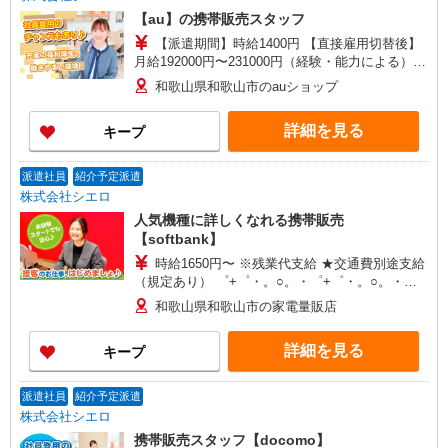
【au】の携帯販売スタッフ
【派遣期間】時給1400円 【直接雇用切替後】
月給192000円〜231000円（経験・能力による）
・交通費支給 ・年間休日108日 ・試用期間最短3
和歌山県和歌山市のauショップ
ヶ月（期間中の労働条件変更無） ・社会保険完備
・退職金制度 ・ベネフィットステーション ・誕生
詳細を見る
キープ
日ギフト制度 ・自社健康保険組合 ゜+゜・。
○。・゜+゜・。○。・゜+゜ 入社祝い金10万円支
給(規定有) お友達を紹介頂くと, インセンティブ支
派遣社員
紹介予定派遣
給(規定有) ★月2回払い・週払い可能（規程有）★
株式会社シエロ
゜・。○。・゜+゜・。○。・゜+゜
人気機種に詳しくなれる携帯販売
【softbank】
時給1650円〜 ※残業代支給 ★交通費別途支給
（規定あり） ゜+゜・。○。・゜+゜・。○。・゜
+゜ 入社祝い金10万円支給(規定有) お友達を紹介
和歌山県和歌山市の家電量販店
頂くと, インセンティブ支給(規定有) ★月2回払
い・週払い可能（規程有）★ ゜・。○。・゜
詳細を見る
キープ
+゜・。○。・゜+゜
派遣社員
紹介予定派遣
株式会社シエロ
携帯販売スタッフ【docomo】