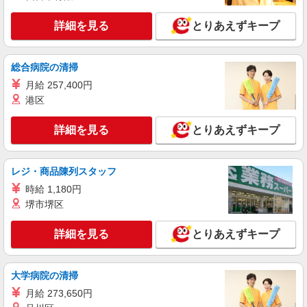
和歌山県和歌山市の楽天モバイルショップ
万円支給(規定有) お友達を紹介頂くと, インセンテ
ィブ支給(規定有) ★月2回払い・週払い可能（規程
詳細を見る
とりあえずキープ
詳細を見る
キープ
有）★ ゜・。○。・゜+゜・。○。・゜+゜
派遣社員
紹介予定派遣
総合病院の清掃
株式会社シエロ
月給 257,400円
【ドコモ】の店舗スタッフ
港区
時給1510円〜 ※残業代支給 ★交通費別途支給
（規定あり） ゜+゜・。○。・゜+゜・。○。・゜
詳細を見る
とりあえずキープ
+゜ 入社祝い金10万円支給(規定有) お友達を紹介
和歌山県和歌山市のdocomoショップ
頂くと, インセンティブ支給(規定有) ★月2回払
い・週払い可能（規程有）★ ゜・。○。・゜
レジ・商品陳列スタッフ
詳細を見る
キープ
+゜・。○。・゜+゜
時給 1,180円
派遣社員
堺市堺区
紹介予定派遣
株式会社シエロ
【softbank】人気機種に詳しくなれる携帯販
詳細を見る
とりあえずキープ
売
時給1600円〜1700円（経験・能力による） ※
大学病院の清掃
残業代支給 ★交通費別途支給（規定あり） ゜
+゜・。○。・゜+゜・。○。・゜+゜ 入社祝い金10
和歌山県和歌山市のsoftbankショップ
月給 273,650円
万円支給(規定有) お友達を紹介頂くと, インセンテ