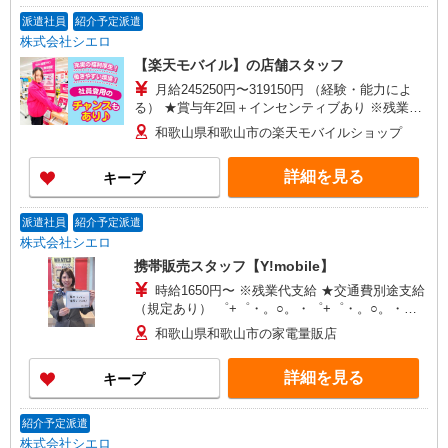
派遣社員
紹介予定派遣
株式会社シエロ
【楽天モバイル】の店舗スタッフ
月給245250円〜319150円 （経験・能力によ
る） ★賞与年2回＋インセンティブあり ※残業代
支給 ★交通費別途支給（規定あり） ゜+゜・。
和歌山県和歌山市の楽天モバイルショップ
○。・゜+゜・。○。・゜+゜ 入社祝い金10万円支
給(規定有) お友達を紹介頂くと, インセンティブ支
詳細を見る
キープ
給(規定有) ゜・。○。・゜+゜・。○。・゜+゜
派遣社員
紹介予定派遣
株式会社シエロ
携帯販売スタッフ【Y!mobile】
時給1650円〜 ※残業代支給 ★交通費別途支給
（規定あり） ゜+゜・。○。・゜+゜・。○。・゜
+゜ 入社祝い金10万円支給(規定有) お友達を紹介
和歌山県和歌山市の家電量販店
頂くと, インセンティブ支給(規定有) ★月2回払
い・週払い可能（規程有）★ ゜・。○。・゜
詳細を見る
キープ
+゜・。○。・゜+゜
紹介予定派遣
株式会社シエロ