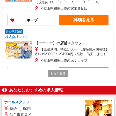
（規定あり） ゜+゜・。○。・゜+゜・。○。・゜
+゜ 入社祝い金10万円支給(規定有) お友達を紹介
和歌山県和歌山市の家電量販店
頂くと, インセンティブ支給(規定有) ★月2回払
い・週払い可能（規程有）★ ゜・。○。・゜
詳細を見る
キープ
+゜・。○。・゜+゜
紹介予定派遣
株式会社シエロ
【エーユー】の店舗スタッフ
【派遣期間】時給1400円 【直接雇用切替後】
月給192000円〜231000円（経験・能力による）
・交通費支給 ・年間休日108日 ・試用期間最短3
和歌山県和歌山市のauショップ
ヶ月（期間中の労働条件変更無） ・社会保険完備
・退職金制度 ・ベネフィットステーション ・誕生
詳細を見る
キープ
日ギフト制度 ・自社健康保険組合 ゜+゜・。
もっと見る
○。・゜+゜・。○。・゜+゜ 入社祝い金10万円支
給(規定有) お友達を紹介頂くと, インセンティブ支
派遣社員
紹介予定派遣
給(規定有) ★月2回払い・週払い可能（規程有）★
株式会社シエロ
あなたにおすすめの求人情報
゜・。○。・゜+゜・。○。・゜+゜
【楽天モバイル】人気機種に詳しくなれる携帯
販売
ホールスタッフ
時給1500円〜1600円（経験・能力による） ※
時給 1,150円
残業代支給 ★交通費別途支給（規定あり） ゜
仙台市青葉区
+゜・。○。・゜+゜・。○。・゜+゜ 入社祝い金10