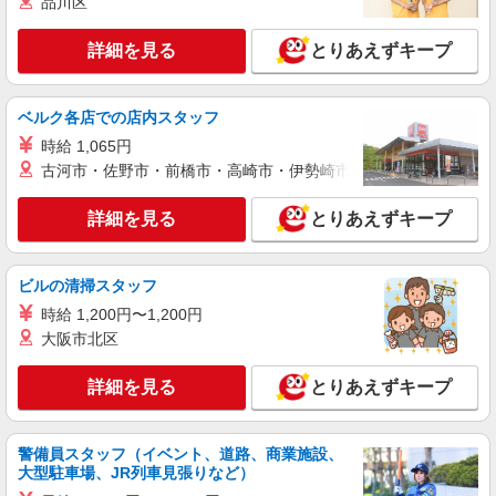
品川区
ィブ支給(規定有) ★月2回払い・週払い可能（規程
詳細を見る
キープ
有）★ ゜・。○。・゜+゜・。○。・゜+゜
詳細を見る
とりあえずキープ
紹介予定派遣
株式会社シエロ
ベルク各店での店内スタッフ
【au】人気機種に詳しくなれる携帯販売
時給 1,065円
【派遣期間】時給1400円 【直接雇用切替後】
古河市・佐野市・前橋市・高崎市・伊勢崎市・太田市・館林市・
月給192000円〜231000円（経験・能力による）
・交通費支給 ・年間休日108日 ・試用期間最短3
和歌山県和歌山市のauショップ
ヶ月（期間中の労働条件変更無） ・社会保険完備
詳細を見る
とりあえずキープ
・退職金制度 ・ベネフィットステーション ・誕生
詳細を見る
キープ
日ギフト制度 ・自社健康保険組合 ゜+゜・。
○。・゜+゜・。○。・゜+゜ 入社祝い金10万円支
ビルの清掃スタッフ
給(規定有) お友達を紹介頂くと, インセンティブ支
派遣社員
紹介予定派遣
給(規定有) ★月2回払い・週払い可能（規程有）★
時給 1,200円〜1,200円
株式会社シエロ
゜・。○。・゜+゜・。○。・゜+゜
大阪市北区
【楽天モバイル】の店舗スタッフ
時給1800円〜2000円（経験・能力による） ※
詳細を見る
とりあえずキープ
残業代支給 ★交通費別途支給（規定あり） ゜
+゜・。○。・゜+゜・。○。・゜+゜ 入社祝い金10
和歌山県和歌山市の楽天モバイルショップ
万円支給(規定有) お友達を紹介頂くと, インセンテ
警備員スタッフ（イベント、道路、商業施設、
ィブ支給(規定有) ★月2回払い・週払い可能（規程
詳細を見る
キープ
大型駐車場、JR列車見張りなど）
有）★ ゜・。○。・゜+゜・。○。・゜+゜