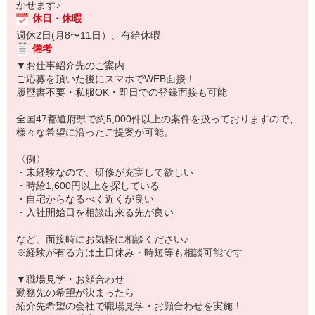
かせます♪
休日・休暇
週休2日(月8〜11日）、有給休暇
備考
▼お仕事紹介先のご案内
ご応募を頂いた後にスマホでWEB面接！
履歴書不要・私服OK・即日での登録面接も可能
全国47都道府県で約5,000件以上の案件を扱っておりますので、
様々な希望に沿ったご提案が可能。
〈例〉
・未経験なので、研修が充実して欲しい
・時給1,600円以上を探している
・自宅からなるべく近くが良い
・入社開始日を相談出来る先が良い
など、面接時にお気軽に相談ください♪
※経験が有る方は土日休み・時短等も相談可能です
▼職場見学・お顔合わせ
勤務先の希望が決まったら
紹介先希望の会社で職場見学・お顔合わせを実施！