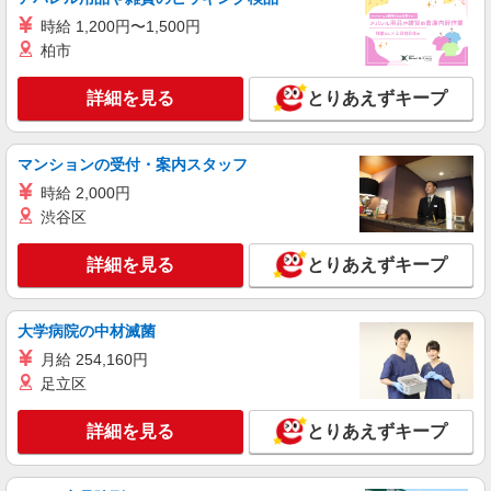
【docomo】の携帯販売スタッフ
時給 1,200円〜1,500円
時給1510円〜 ※残業代支給 ★交通費別途支給
柏市
（規定あり） ゜+゜・。○。・゜+゜・。○。・゜
+゜ 入社祝い金10万円支給(規定有) お友達を紹介
和歌山県和歌山市のdocomoショップ
詳細を見る
とりあえずキープ
頂くと, インセンティブ支給(規定有) ★月2回払
い・週払い可能（規程有）★ ゜・。○。・゜
詳細を見る
キープ
+゜・。○。・゜+゜
マンションの受付・案内スタッフ
時給 2,000円
紹介予定派遣
株式会社シエロ
渋谷区
【UQモバイル】人気機種に詳しくなれる携帯
販売
詳細を見る
とりあえずキープ
【派遣期間】時給1400円 【直接雇用切替後】
月給192000円〜231000円（経験・能力による）
・交通費支給 ・年間休日108日 ・試用期間最短3
大学病院の中材滅菌
和歌山県和歌山市のUQスポット
ヶ月（期間中の労働条件変更無） ・社会保険完備
月給 254,160円
・退職金制度 ・ベネフィットステーション ・誕生
足立区
詳細を見る
キープ
日ギフト制度 ・自社健康保険組合 ゜+゜・。
○。・゜+゜・。○。・゜+゜ 入社祝い金10万円支
給(規定有) お友達を紹介頂くと, インセンティブ支
詳細を見る
とりあえずキープ
派遣社員
紹介予定派遣
給(規定有) ★月2回払い・週払い可能（規程有）★
株式会社シエロ
゜・。○。・゜+゜・。○。・゜+゜
【楽天モバイル】の携帯販売スタッフ