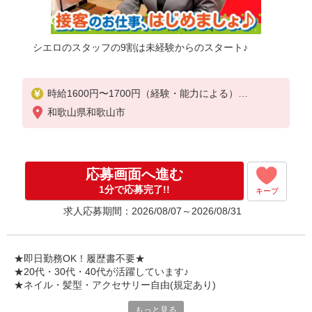
シエロのスタッフの9割は未経験からのスタート♪
時給1600円〜1700円（経験・能力による）
※残業代支給
和歌山県和歌山市
★交通費別途支給（規定あり）
゜+゜・。○。・゜+゜・。○。・゜+゜
入社祝い金10万円支給(規定有)
応募画面へ進む
お友達を紹介頂くと,
1分で応募完了!!
キープ
インセンティブ支給(規定有)
求人応募期間：2026/08/07～2026/08/31
★月2回払い・週払い可能（規程有）★
゜・。○。・゜+゜・。○。・゜+゜
★即日勤務OK！履歴書不要★
★20代・30代・40代が活躍しています♪
★ネイル・髪型・アクセサリー自由(規定あり)
もっと見る
各キャリアの新機種が特別価格で購入OK！！