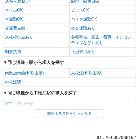
10時～勤務OK
髪型・髪色自由
ネイルOK
ピアスOK
車通勤OK
バイク通勤OK
交通費支給
社会保険あり
入社祝い金あり
各種手当（家族・役職・インセン
ティブなど）あり
制服貸与
社員登用あり
同じ沿線・駅から求人を探す
南海加太線(和歌山県)
東松江(和歌山)駅
中松江駅
同じ職種から中松江駅の求人を探す
家電・携帯販売
関連する条件をもっと見る
同じ雇用形態から中松江駅の求人を探す
派遣社員
紹介予定派遣
同じ特徴から中松江駅の求人を探す
ID：AE0807968152