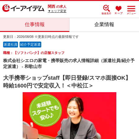
関西
の求人
▼エリア変更
仕事情報
企業情報
更新日：2026/08/08 ※更新日時点の最新情報です
派遣社員
紹介予定派遣
職種：【ソフトバンク】の店舗スタッフ
株式会社シエロの家電・携帯販売の求人情報詳細（派遣社員/紹介予
定派遣） - 和歌山市
大手携帯ショップstaff【即日登録/スマホ面接OK】
時給1600円で安定収入！＜中松江＞