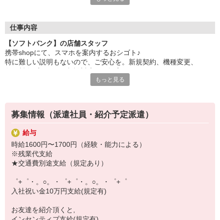
自分だけじゃなくって、
家族や友人にも適用されます！
仕事内容
さらに！各種リゾート施設やスポーツジムなどが
【ソフトバンク】の店舗スタッフ
特別割引価格でご利用可能☆
携帯shopにて、スマホを案内するおシゴト♪
お得に過ごしたいあなたの味方です♪
特に難しい説明もないので、ご安心を。新規契約、機種変更、
各種料金プランのご相談対応・ご提案などをお願いします。
【選べるお仕事いろいろ】
もっと見る
￣￣￣￣￣￣￣￣￣￣￣
初めての方でも安心♪
▼オフィスワーク
あなた専属のコーディネーターが親切・丁寧にフォローするので、
事務、経理、データ入力、コールセンター、受付
満足度◎
▼工場・製造・軽作業系
募集情報（派遣社員・紹介予定派遣）
機械/食品製造・梱包・仕分け・加工・組立・検査
■携帯やインターネット販売業務
▼美容系
給与
docomo(ドコモ)/au(エーユー)・KDDI/softbank(ソフトバンク)など
眉毛サロンのアイブロウ・ネイリスト・エステ
時給1600円〜1700円（経験・能力による）
の大手キャリアから
▼営業・販売
※残業代支給
ワイモバイル(Y!mobille)、楽天モバイル、UQなど格安スマホまで幅
法人営業・アパレル販売・個別指導塾・人材紹介
★交通費別途支給（規定あり）
広く紹介可能♪
▼人気案件も多数♪
人気のApple（アップル）店舗もございます！
短期・期間限定・オープニング・官公庁案件
゜+゜・。○。・゜+゜・。○。・゜+゜
上場/優良/大手企業など
入社祝い金10万円支給(規定有)
【スマホ面接実施中】
お友達を紹介頂くと,
￣￣￣￣￣￣￣￣￣
インセンティブ支給(規定有)