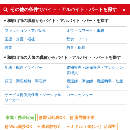
即日勤務OK
履歴書不要
その他の条件でバイト・アルバイト・パートを探す
Web面接OK
未経験歓迎
和歌山市の職種からバイト・アルバイト・パートを探す
ミドル（40代～）活躍中
英語が活かせる
ファッション・アパレル
オフィスワーク・事務
語学力を活かせる（英語以外）
高収入・高額
医療・介護・福祉
飲食・フード
ボーナス・賞与あり
昇給あり
営業
教育・保育
日払い
週払い
10時～勤務OK
和歌山市の人気の職種からバイト・アルバイト・パートを探す
髪型・髪色自由
ネイルOK
ピアスOK
配送・配達ドライバー
建物管理・設備管理・マンション
管理員
車通勤OK
バイク通勤OK
調理・調理補助・調理師
看護師・保健師・看護助手・助産
交通費支給
社会保険あり
師
入社祝い金あり
各種手当（家族・役職・インセン
サービス提供責任者・ソーシャル
コールセンター
ティブなど）あり
ワーカー
制服貸与
社員登用あり
同じ職種から求人を探す
家電・携帯販売
即日勤務OK
履歴書不要
販売・接客サービス
Web面接OK
未経験歓迎
ミドル（40代～）活躍中