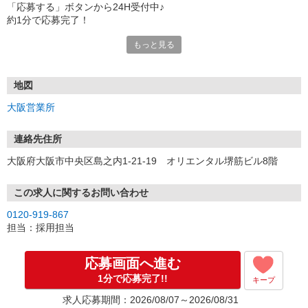
「応募する」ボタンから24H受付中♪
約1分で応募完了！
もっと見る
■電話応募の場合
電話応募も歓迎！（受付:10:00〜20:00）
土日祝も受付中♪
地図
【選考フロー】
大阪営業所
①応募から3営業日を目安に、メールorお電話でご連絡します。
②面接日時を決定！「0120」から始まる電話番号からご連絡します
★スマホでWEB面接（LINEなど）・出張面接・事務所面接と選べま
連絡先住所
す
大阪府大阪市中央区島之内1-21-19 オリエンタル堺筋ビル8階
③面接実施（履歴書不要）
④勤務開始（スタート日は応相談）
※ご希望があれば、職場見学の調整もOKです！
この求人に関するお問い合わせ
0120-919-867
お気軽にご応募ください♪
担当：採用担当
応募画面へ進む
1分で応募完了!!
キープ
求人応募期間：2026/08/07～2026/08/31