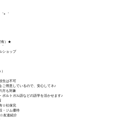
゜+゜
程有）★
+゜
ルショップ
ｈ）
校生は不可
をご用意しているので、安心してネ♪
の方も対象
・ポルトガル語などの語学を活かせます♪
暇
有☆社保完
設・ジム優待
)☆友達紹介
有