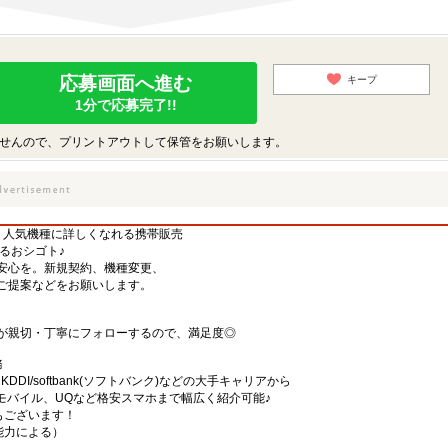
応募画面へ進む
キープ
1分で応募完了!!
せんので、プリントアウトして保管をお願いします。
】人気機種に詳しくなれる携帯販売
するおシゴト♪
安心を。新規契約、機種変更、
ご提案などをお願いします。
が親切・丁寧にフォローするので、満足度◎
務
)・KDDI/softbank(ソフトバンク)などの大手キャリアから
、楽天モバイル、UQなど格安スマホまで幅広く紹介可能♪
舗もございます！
・能力による）