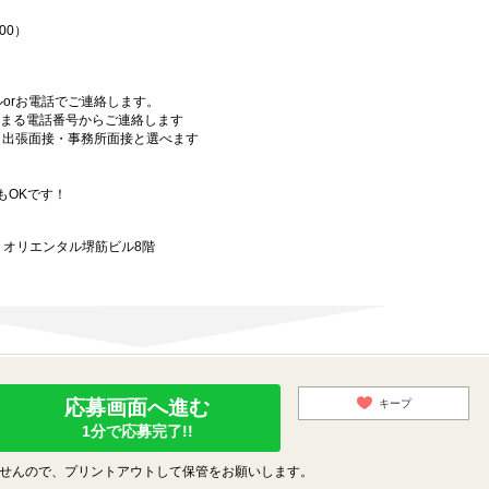
00）
orお電話でご連絡します。
始まる電話番号からご連絡します
）・出張面接・事務所面接と選べます
もOKです！
9 オリエンタル堺筋ビル8階
応募画面へ進む
キープ
1分で応募完了!!
せんので、プリントアウトして保管をお願いします。