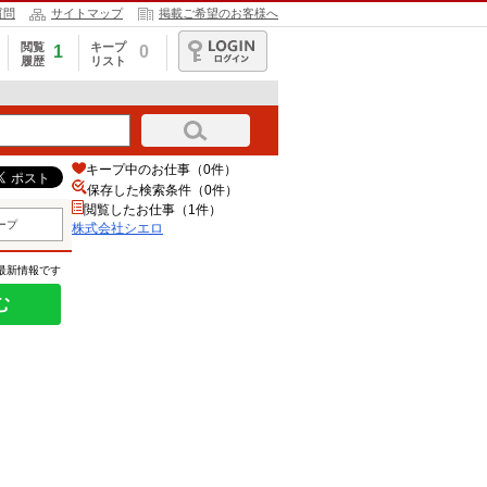
質問
サイトマップ
掲載ご希望のお客様へ
閲覧
キープ
1
0
履歴
リスト
ログイン
キープ中のお仕事（0件）
保存した検索条件（
0
件）
閲覧したお仕事（1件）
ープ
株式会社シエロ
の最新情報です
む