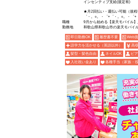
インセンティブ支給(規定有)
★月2回払い・週払い可能（規程
゜・。○。・゜+゜・。○。・゜+
職種
9月から始める【楽天モバイル
勤務地
和歌山県和歌山市の楽天モバイ
即日勤務OK
履歴書不要
Web
語学力を活かせる（英語以外）
高
髪型・髪色自由
ネイルOK
ピア
入社祝い金あり
各種手当（家族・