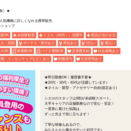
有）★
゜
】人気機種に詳しくなれる携帯販売
ルショップ
面接OK
未経験歓迎
ミドル（40代～）活躍中
英語が活かせる
収入・高額
ボーナス・賞与あり
昇給あり
日払い
週払い
スOK
車通勤OK
バイク通勤OK
交通費支給
社会保険あり
役職・インセンティブなど）あり
制服貸与
社員登用あり
★即日勤務OK！履歴書不要★
★20代・30代・40代が活躍しています♪
★ネイル・髪型・アクセサリー自由(規定あり)
シエロのスタッフは9割が未経験スタート。
大手キャリアの店舗勤務なので安心・安定！
一度身に着けた知識は、
ずっと先まで役に立ちます！
丁寧な研修もあるので、
みなさんから働きやすいと好評です♪