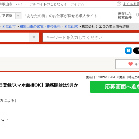
よくある
 和歌山市｜バイト・アルバイトのことならイーアイデム
保存した
0
リア選択
「あなたの街」のお仕事が探せる求人サイト
検索条件
>
和歌山市
>
和歌山市の家電・携帯販売
>
和歌山駅
> 株式会社シエロの求人情報詳細
キ
更新日：2026/08/04 ※更新日時点
即日登録/スマホ面接OK】勤務開始は9月か
応募画面へ進
能力による）
゜+゜