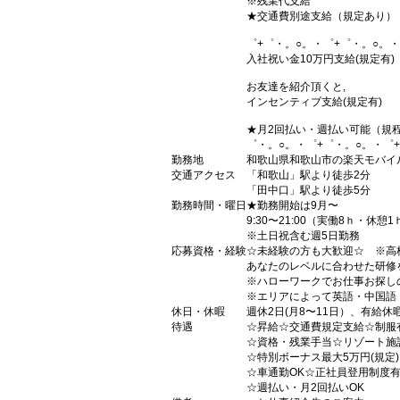
※残業代支給
★交通費別途支給（規定あり）
゜+゜・。○。・゜+゜・。○。・
入社祝い金10万円支給(規定有)
お友達を紹介頂くと,
インセンティブ支給(規定有)
★月2回払い・週払い可能（規
゜・。○。・゜+゜・。○。・゜
勤務地
和歌山県和歌山市の楽天モバイ
交通アクセス
「和歌山」駅より徒歩2分
「田中口」駅より徒歩5分
勤務時間・曜日
★勤務開始は9月〜
9:30〜21:00（実働8ｈ・休憩1
※土日祝含む週5日勤務
応募資格・経験
☆未経験の方も大歓迎☆ ※高
あなたのレベルに合わせた研修
※ハローワークでお仕事お探し
※エリアによって英語・中国語
休日・休暇
週休2日(月8〜11日）、有給休
待遇
☆昇給☆交通費規定支給☆制服
☆資格・残業手当☆リゾート施
☆特別ボーナス最大5万円(規定
☆車通勤OK☆正社員登用制度
☆週払い・月2回払いOK