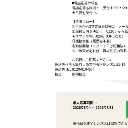
■電話応募の場合
電話応募も歓迎！（受付:10:00〜20:
土日祝も受付中♪
【選考フロー】
①応募から3営業日を目安に、メール
②面接日時を決定！「0120」から
★スマホでWEB面接（LINEなど
③面接実施（履歴書不要）
④勤務開始（スタート日は応相談）
※ご希望があれば、職場見学の調整
お気軽にご応募ください♪
連絡先住所
大阪府大阪市中央区島之内1-21-1
連絡先TEL
0120-919-867
担当
採用担当
求人応募期間 ：
2026/08/04 ～ 2026/08/31
※掲載を終了した求人は閲覧できま