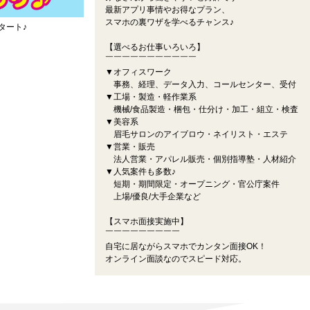
最新アプリ事情やお得なプラン、
スマホの裏ワザを学べるチャンス♪
タート♪
【選べるお仕事いろいろ】
￣￣￣￣￣￣￣￣￣￣￣
▼オフィスワーク
事務、経理、データ入力、コールセンター、受付
▼工場・製造・軽作業系
機械/食品製造・梱包・仕分け・加工・組立・検査
▼美容系
眉毛サロンのアイブロウ・ネイリスト・エステ
▼営業・販売
法人営業・アパレル販売・個別指導塾・人材紹介
▼人気案件も多数♪
短期・期間限定・オープニング・官公庁案件
上場/優良/大手企業など
【スマホ面接実施中】
￣￣￣￣￣￣￣￣￣
自宅に居ながらスマホでカンタン面接OK！
オンライン面談なのでスピード対応。