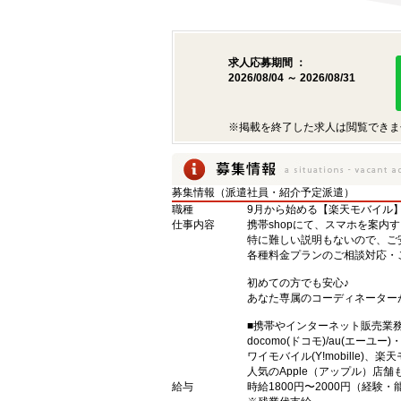
求人応募期間 ：
2026/08/04 ～ 2026/08/31
※掲載を終了した求人は閲覧できま
募集情報（派遣社員・紹介予定派遣）
職種
9月から始める【楽天モバイル
仕事内容
携帯shopにて、スマホを案内
特に難しい説明もないので、ご
各種料金プランのご相談対応・
初めての方でも安心♪
あなた専属のコーディネーター
■携帯やインターネット販売業
docomo(ドコモ)/au(エーユー
ワイモバイル(Y!mobille)
人気のApple（アップル）店
給与
時給1800円〜2000円（経験