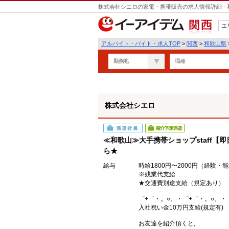
株式会社シエロの家電・携帯販売の求人情報詳細 -
遣
エ
関西
アルバイト・バイト・求人TOP
>
関西
>
和歌山県
勤務地
職種
株式会社シエロ
派遣社員
紹介予定派遣
≪和歌山≫大手携帯ショップstaff【
ら★
給与
時給1800円〜2000円（経験・
※残業代支給
★交通費別途支給（規定あり）
゜+゜・。○。・゜+゜・。○。・
入社祝い金10万円支給(規定有)
お友達を紹介頂くと,