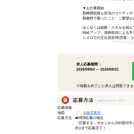
▼お仕事開始
勤務開始後も担当のコーディネ
勤務時で困ったこと、ご要望が
ゆくゆくは経験・スキルを積ん
時給アップ、資格取得による手
シエロでの正社員登用(営業・コ
求人応募期間 ：
2026/08/04 ～ 2026/08/31
※掲載を終了した求人は閲覧できま
応募情報
地図
大阪営業所
応募方法
■WEB応募の場合
「応募する」ボタンから24H受付中
約1分で応募完了！