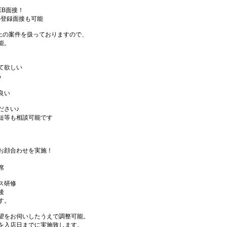
EB面接！
の登録面接も可能
件以上の案件を扱っておりますので、
能。
て欲しい
る
良い
ださい♪
短等も相談可能です
お顔合わせを実施！
席
ス研修
後
す。
望をお伺いしたうえで調整可能。
を入店日までに実施致します。