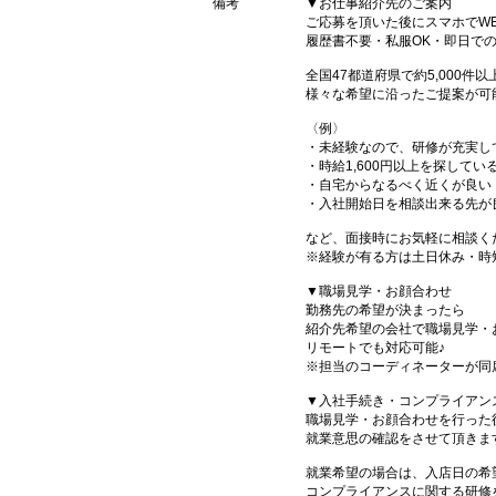
備考
▼お仕事紹介先のご案内
ご応募を頂いた後にスマホでW
履歴書不要・私服OK・即日で
全国47都道府県で約5,000
様々な希望に沿ったご提案が可
〈例〉
・未経験なので、研修が充実し
・時給1,600円以上を探してい
・自宅からなるべく近くが良い
・入社開始日を相談出来る先が
など、面接時にお気軽に相談く
※経験が有る方は土日休み・時
▼職場見学・お顔合わせ
勤務先の希望が決まったら
紹介先希望の会社で職場見学・
リモートでも対応可能♪
※担当のコーディネーターが同
▼入社手続き・コンプライアン
職場見学・お顔合わせを行った
就業意思の確認をさせて頂きま
就業希望の場合は、入店日の希
コンプライアンスに関する研修