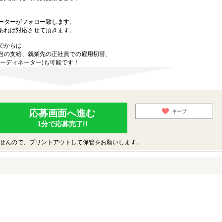
ーターがフォロー致します。
あれば対応させて頂きます。
でからは
当の支給、就業先の正社員での雇用切替、
ーディネーター)も可能です！
応募画面へ進む
キープ
1分で応募完了!!
せんので、プリントアウトして保管をお願いします。
♪