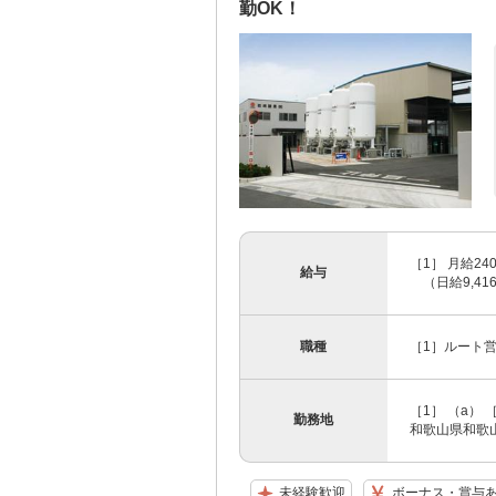
勤OK！
［1］ 月給24
給与
（日給9,416
職種
［1］ルート営
［1］ （a）
勤務地
和歌山県和歌山
未経験歓迎
ボーナス・賞与