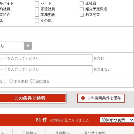
ルバイト
パート
正社員
約社員
派遣社員
紹介予定派遣
業紹介
業務委託
独立開業
託
その他
を含む
を含まない
なし
本日掲載
締切間近
この検索条件を保存
条件で検索
81 件
の情報が見つかりました
日給順
月給順
並び替え解除