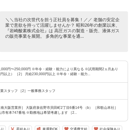
＼＼当社の次世代を担う正社員を募集！／／ 老舗の安定企
業で意欲を持って活躍しませんか？ 昭和26年の創業以来、
『岩崎酸素株式会社』は 高圧ガスの製造・販売、液体ガス
の販売事業を展開。 多角的な事業を通...
0,000円〜250,000円 ※年令・経験・能力により異なる ※試用期間2ヵ月あり
円以上） ［2］ 月給230,000円以上 ※年令・経験・能力...
業スタッフ ［2］一般事務スタッフ
 ［南大阪営業所］ 大阪府泉佐野市貝田町2丁目6番14号 （b） ［和歌山本社］
市有本747番地 ※勤務地は希望考慮します ［2...
あり
昇給あり
車通勤OK
交通費支給
社会保険あり