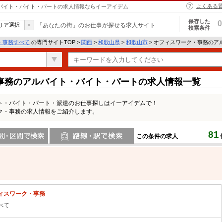
よくある
ルバイト・バイト・パートの求人情報ならイーアイデム
保存した
0
リア選択
「あなたの街」のお仕事が探せる求人サイト
検索条件
・事務すべて
の専門サイトTOP >
関西
>
和歌山県
>
和歌山市
> オフィスワーク・事務のア
事務のアルバイト・バイト・パートの求人情報一覧
ト・バイト・パート・派遣のお仕事探しはイーアイデムで！
ク・事務の求人情報をご紹介します。
81
この条件の求人
間で検索
路線・駅・駅で検索
ィスワーク・事務
べて