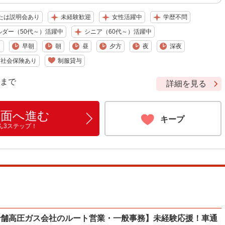
たは説明会あり
未経験歓迎
女性活躍中
学歴不問
ルダー（50代～）活躍中
シニア（60代～）活躍中
り
早朝
朝
昼
夕方
夜
深夜
社会保険あり
制服貸与
9 まで
詳細を見る
画面へ進む
キープ
ん3ステップ！
老舗高圧ガス会社のルート営業・一般事務】未経験応援！車通