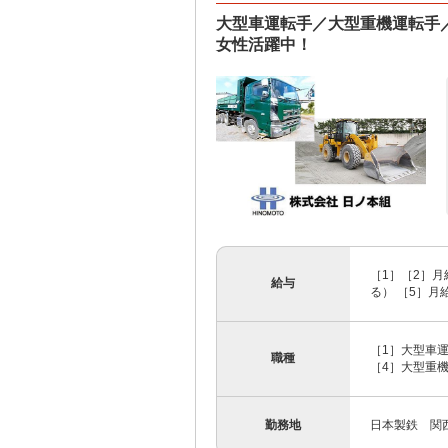
大型車運転手／大型重機運転手
女性活躍中！
［1］［2］月
給与
る） ［5］月
［1］大型車運
職種
［4］大型重
勤務地
日本製鉄 関西