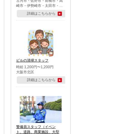
古河市・佐野市・前橋市・高
崎市・伊勢崎市・太田市・館
林市・藤岡市・大泉町・さい
詳細はこちらから
たま市北区・川越市・熊谷
市・行田市・秩父市・所沢
市・飯能市・東松山市・坂戸
市・鶴ケ島市・千葉市中央
区・市川市・松戸市・習志野
市・柏市・流山市・八千代
市・足立区・江戸川区・八王
子市・町田市
ビルの清掃スタッフ
時給 1,200円〜1,200円
大阪市北区
詳細はこちらから
警備員スタッフ（イベン
ト、道路、商業施設、大型