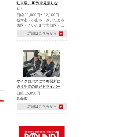
駐車場、JR列車見張りな
ど）
日給 11,000円〜12,100円
栃木市・小山市・さいたま市
西区・さいたま市岩槻区・久
喜市・蓮田市
詳細はこちらから
マイクロバスにて教習所に
通う生徒の送迎ドライバー
日給 15,850円
箕面市
詳細はこちらから