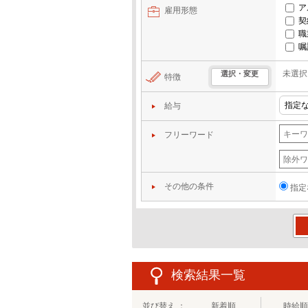
ア
雇用形態
契
職
嘱
未選択
選択・変更
特徴
給与
フリーワード
その他の条件
指定
この
検索結果一覧
並び替え ：
新着順
時給順