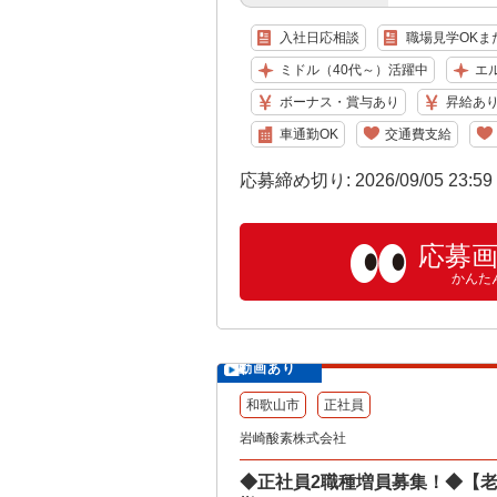
入社日応相談
職場見学OKま
ミドル（40代～）活躍中
エ
ボーナス・賞与あり
昇給あ
車通勤OK
交通費支給
応募締め切り: 2026/09/05 23:5
応募
かんた
動画あり
和歌山市
正社員
岩崎酸素株式会社
◆正社員2職種増員募集！◆【