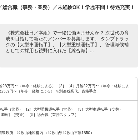
／総合職（事務・業務）／未経験OK！学歴不問！待遇充実！
《株式会社日ノ本組》で一緒に働きませんか？ 次世代の育
成を目指して新たなメンバーを募集します。 ダンプトラッ
クの【大型車運転手】、【大型重機運転手】、 管理職候補
としての採用も視野に入れた【総合職】...
給28万円〜（年令・経験による） ［3］［4］月給32万円〜（年令・経験によ
給25万円〜（年令・経験による） ※別途残業代、資格手当...
転手（常昼） ［2］大型重機運転手（常昼） ［3］大型車運転手（交替）
機運転手（交替） ［5］総合職（業務スタッフ）
製鉄所 和歌山地区構内 （和歌山県和歌山市湊1850）