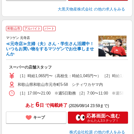
大黒天物産株式会社
の他の求人をみる
和歌山市
アルバイト
パート
マツゲン 元寺店
≪元寺店≫主婦（夫）さん・学生さん活躍中！
いつもお買い物をするマツゲンでお仕事しませ
んか
リ
入
スーパーの店舗スタッフ
歓
K
［1］時給1,065円〜（高校生：時給1,045円〜） ［2］時給1,065
～
和歌山県和歌山市元寺町5-58 シティワカヤマ内
［1］17:00〜21:00 ※週5日勤務 ［2］7:00〜11:00 ※
6
あと
日
で掲載終了
(2026/08/14 23:59まで)
応募画面へ進む
キープ
かんたん3ステップ！
株式会社松源
の他の求人をみる