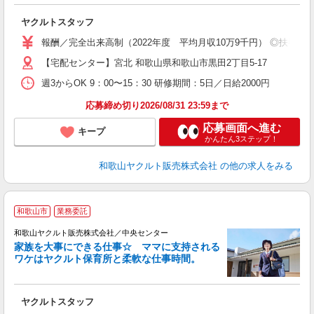
が
ヤクルトスタッフ
未
ア
報酬／完全出来高制（2022年度 平均月収10万9千円） ◎扶養の
業
【宅配センター】宮北 和歌山県和歌山市黒田2丁目5-17
週3からOK 9：00〜15：30 研修期間：5日／日給2000円
応募締め切り2026/08/31 23:59まで
応募画面へ進む
キープ
かんたん3ステップ！
和歌山ヤクルト販売株式会社
の他の求人をみる
和歌山市
業務委託
和歌山ヤクルト販売株式会社／中央センター
家族を大事にできる仕事☆ ママに支持される
ワケはヤクルト保育所と柔軟な仕事時間。
が
ヤクルトスタッフ
未