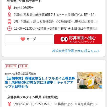
学習塾での事務サポート
時給1,050円〜
和歌山県和歌山市美園町5-7-8（パーク美園町ビル 5F・6F）
JR「和歌山」駅より徒歩3分 《立地情報》 JR各線の和歌山駅
15:00〜21:30の内3時間〜6時間半程度 ★土日祝は午前開始勤
応募画面へ進む
キープ
かんたん3ステップ！
株式会社浜学園
の他の求人をみる
和歌山市
正社員
わかやま市民生活協同組合
【店舗事業】職種変更なし！フルタイム職員募
集！未経験OK◎男女共に活躍中！キャリアア
ップも目指せる
入
経
店舗事業フルタイム職員（職種限定）
ラ
勤
月給230,010円〜350,150円 ※昇職による ※固定残業代（43