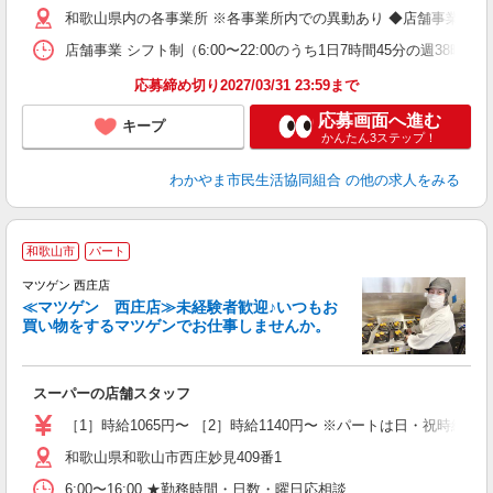
和歌山県内の各事業所 ※各事業所内での異動あり ◆店舗事業 ・コ
店舗事業 シフト制（6:00〜22:00のうち1日7時間45分の週38時間4
応募締め切り2027/03/31 23:59まで
応募画面へ進む
キープ
かんたん3ステップ！
わかやま市民生活協同組合
の他の求人をみる
和歌山市
パート
マツゲン 西庄店
≪マツゲン 西庄店≫未経験者歓迎♪いつもお
買い物をするマツゲンでお仕事しませんか。
す
入
スーパーの店舗スタッフ
ン
（
［1］時給1065円〜 ［2］時給1140円〜 ※パートは日・祝時給10
和歌山県和歌山市西庄妙見409番1
6:00〜16:00 ★勤務時間・日数・曜日応相談