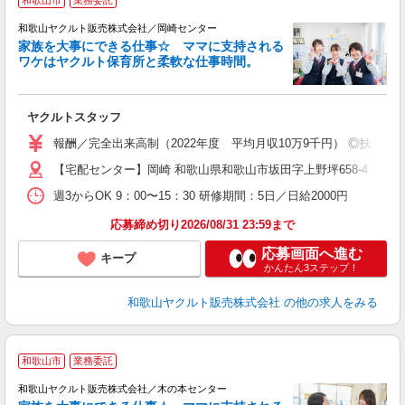
和歌山市
業務委託
和歌山ヤクルト販売株式会社／岡崎センター
家族を大事にできる仕事☆ ママに支持される
ワケはヤクルト保育所と柔軟な仕事時間。
が
ヤクルトスタッフ
未
ア
報酬／完全出来高制（2022年度 平均月収10万9千円） ◎扶養の
業
【宅配センター】岡崎 和歌山県和歌山市坂田字上野坪658-4
週3からOK 9：00〜15：30 研修期間：5日／日給2000円
応募締め切り2026/08/31 23:59まで
応募画面へ進む
キープ
かんたん3ステップ！
和歌山ヤクルト販売株式会社
の他の求人をみる
和歌山市
業務委託
和歌山ヤクルト販売株式会社／木の本センター