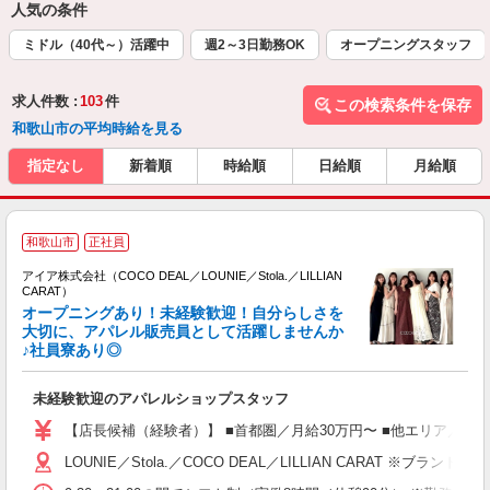
人気の条件
ミドル（40代～）活躍中
週2～3日勤務OK
オープニングスタッフ
求人件数 :
103
件
この検索条件を保存
和歌山市の平均時給を見る
指定なし
新着順
時給順
日給順
月給順
和歌山市
正社員
アイア株式会社（COCO DEAL／LOUNIE／Stola.／LILLIAN
CARAT）
オープニングあり！未経験歓迎！自分らしさを
大切に、アパレル販売員として活躍しませんか
♪社員寮あり◎
と
入
未経験歓迎のアパレルショップスタッフ
迎
【店長候補（経験者）】 ■首都圏／月給30万円〜 ■他エリア／月給25万
型
LOUNIE／Stola.／COCO DEAL／LILLIAN 
険