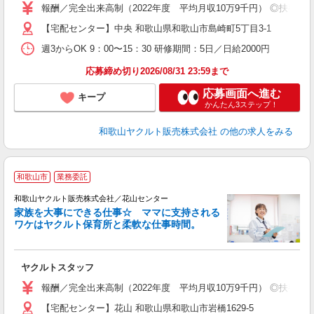
ア
報酬／完全出来高制（2022年度 平均月収10万9千円） ◎扶養の
業
【宅配センター】中央 和歌山県和歌山市島崎町5丁目3-1
週3からOK 9：00〜15：30 研修期間：5日／日給2000円
応募締め切り2026/08/31 23:59まで
応募画面へ進む
キープ
かんたん3ステップ！
和歌山ヤクルト販売株式会社
の他の求人をみる
和歌山市
業務委託
和歌山ヤクルト販売株式会社／花山センター
家族を大事にできる仕事☆ ママに支持される
ワケはヤクルト保育所と柔軟な仕事時間。
が
ヤクルトスタッフ
未
ア
報酬／完全出来高制（2022年度 平均月収10万9千円） ◎扶養の
業
【宅配センター】花山 和歌山県和歌山市岩橋1629-5