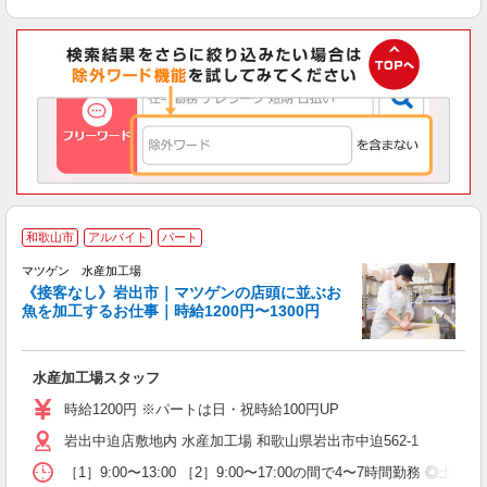
和歌山市
アルバイト
パート
マツゲン 水産加工場
《接客なし》岩出市｜マツゲンの店頭に並ぶお
魚を加工するお仕事｜時給1200円〜1300円
や
水産加工場スタッフ
入
歓
時給1200円 ※パートは日・祝時給100円UP
K
岩出中迫店敷地内 水産加工場 和歌山県岩出市中迫562-1
～
［1］9:00〜13:00 ［2］9:00〜17:00の間で4〜7時間