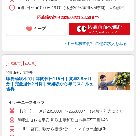
与
■週2日〜 ■10:00〜16:00（休憩30分/実働5.5時間） ※勤
応募締め切り2026/08/21 23:59まで
応募画面へ進む
キープ
かんたん3ステップ！
ラポール株式会社
の他の求人をみる
和歌山市
正社員
ル
和歌山セレモ平安
職務経験不問｜年間休日115日｜賞与3.8ヶ月
3
分｜完全週休2日制｜未経験から専門スキルを
習得
方
入
セレモニースタッフ
完
【給与】 ・月給205,000円〜255,000円 （経験・能力により決定） 試用期間
和歌山セレモ平安 和歌山県和歌山市手平5丁目1-23
り
・JR「宮前」駅から徒歩5分 ・マイカー通勤OK