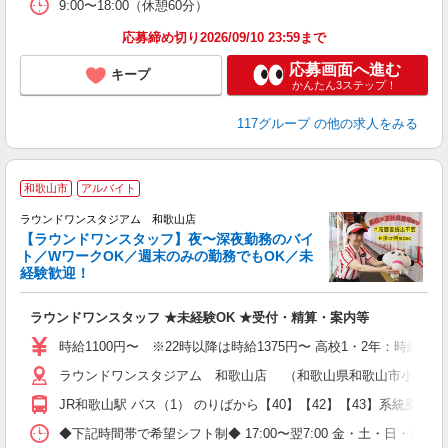
9:00〜18:00（休憩60分）
応募締め切り2026/09/10 23:59まで
応募画面へ進む
キープ
かんたん3ステップ！
117グループ
の他の求人をみる
和歌山市
アルバイト
ラウンドワンスタジアム 和歌山店
【ラウンドワンスタッフ】夜〜深夜勤務のバイ
ト／WワークOK／週末のみの勤務でもOK／未
で
経験歓迎！
ア
ラウンドワンスタッフ ★未経験OK ★受付・精算・案内等
大
車
時給1100円〜 ※22時以降は時給1375円〜 高校1・2年：時給104
ラウンドワンスタジアム 和歌山店 （和歌山県和歌山市小雑賀73
JR和歌山駅 バス（1） のりばから【40】【42】【43】系統乗
◆下記時間帯で希望シフト制◆ 17:00〜翌7:00 金・土・日