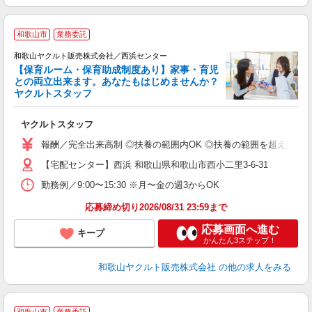
和歌山市
業務委託
和歌山ヤクルト販売株式会社／西浜センター
【保育ルーム・保育助成制度あり】家事・育児
との両立出来ます。あなたもはじめませんか？
ヤクルトスタッフ
相
ヤクルトスタッフ
未
ア
報酬／完全出来高制 ◎扶養の範囲内OK ◎扶養の範囲を超えた高収入
【宅配センター】西浜 和歌山県和歌山市西小二里3-6-31
勤務例／9:00〜15:30 ※月〜金の週3からOK
応募締め切り2026/08/31 23:59まで
応募画面へ進む
キープ
かんたん3ステップ！
和歌山ヤクルト販売株式会社
の他の求人をみる