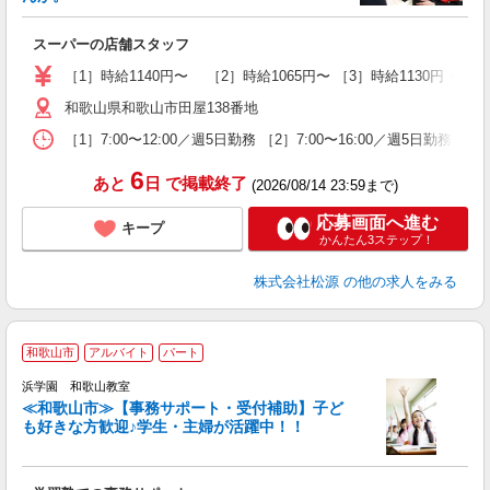
入
学
スーパーの店舗スタッフ
活
［1］時給1140円〜 ［2］時給1065円〜 ［3］時給1130円 ※
和歌山県和歌山市田屋138番地
［1］7:00〜12:00／週5日勤務 ［2］7:00〜16:00／週5日勤務
6
あと
日
で掲載終了
(2026/08/14 23:59まで)
応募画面へ進む
キープ
かんたん3ステップ！
株式会社松源
の他の求人をみる
和歌山市
アルバイト
パート
安
始
浜学園 和歌山教室
≪和歌山市≫【事務サポート・受付補助】子ど
O
も好きな方歓迎♪学生・主婦が活躍中！！
け
応