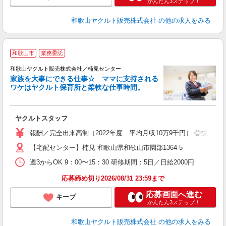
かんたん3ステップ！
和歌山ヤクルト販売株式会社
の他の求人をみる
和歌山市
業務委託
和歌山ヤクルト販売株式会社／楠見センター
家族を大事にできる仕事☆ ママに支持される
ワケはヤクルト保育所と柔軟な仕事時間。
が
ヤクルトスタッフ
未
ア
報酬／完全出来高制（2022年度 平均月収10万9千円） ◎扶養の
業
【宅配センター】楠見 和歌山県和歌山市園部1364-5
週3からOK 9：00〜15：30 研修期間：5日／日給2000円
応募締め切り2026/08/31 23:59まで
応募画面へ進む
キープ
かんたん3ステップ！
和歌山ヤクルト販売株式会社
の他の求人をみる