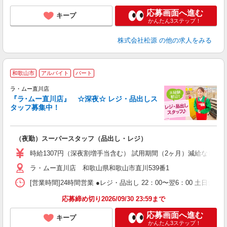
応募画面へ進む
キープ
かんたん3ステップ！
株式会社松源
の他の求人をみる
和歌山市
アルバイト
パート
に
ラ・ムー直川店
『ラ･ムー直川店』 ☆深夜☆ レジ・品出しス
タッフ募集中！
業
（夜勤）スーパースタッフ（品出し・レジ）
時給1307円（深夜割増手当含む） 試用期間（2ヶ月）減給なし ※
ラ・ムー直川店 和歌山県和歌山市直川539番1
[営業時間]24時間営業 ●レジ・品出し 22：00〜翌6：00 
応募締め切り2026/09/30 23:59まで
応募画面へ進む
キープ
かんたん3ステップ！