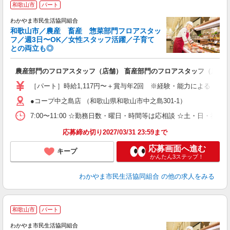
和歌山市
パート
わかやま市民生活協同組合
和歌山市／農産 畜産 惣菜部門フロアスタッ
フ／週3日〜OK／女性スタッフ活躍／子育て
との両立も◎
み
農産部門のフロアスタッフ（店舗） 畜産部門のフロアスタッフ（店舗）
入
［パート］時給1,117円〜＋賞与年2回 ※経験・能力による ※日祝
迎
●コープ中之島店 （和歌山県和歌山市中之島301-1）
0
蓄
7:00〜11:00 ☆勤務日数・曜日・時間等は応相談 ☆土・
応募締め切り2027/03/31 23:59まで
応募画面へ進む
キープ
かんたん3ステップ！
わかやま市民生活協同組合
の他の求人をみる
和歌山市
パート
わかやま市民生活協同組合