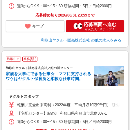
週3からOK 9：00〜15：30 研修期間：5日／日給2000円
応募締め切り2026/08/31 23:59まで
応募画面へ進む
キープ
かんたん3ステップ！
和歌山ヤクルト販売株式会社
の他の求人をみる
和歌山市
業務委託
和歌山ヤクルト販売株式会社／紀の川センター
家族を大事にできる仕事☆ ママに支持される
ワケはヤクルト保育所と柔軟な仕事時間。
が
ヤクルトスタッフ
未
ア
報酬／完全出来高制（2022年度 平均月収10万9千円） ◎扶養の
業
【宅配センター】紀の川 和歌山県和歌山市北島307-1
週3からOK 9：00〜15：30 研修期間：5日／日給2000円