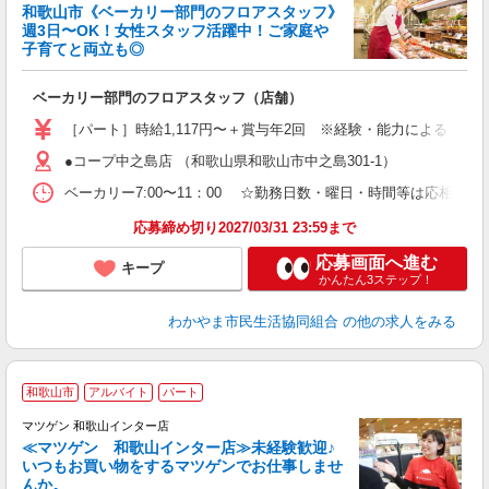
和歌山市《ベーカリー部門のフロアスタッフ》
週3日〜OK！女性スタッフ活躍中！ご家庭や
子育てと両立も◎
な
ベーカリー部門のフロアスタッフ（店舗）
入
［パート］時給1,117円〜＋賞与年2回 ※経験・能力による ※日祝
迎
●コープ中之島店 （和歌山県和歌山市中之島301-1）
ル
り
ベーカリー7:00〜11：00 ☆勤務日数・曜日・時間等は応
貯
応募締め切り2027/03/31 23:59まで
応募画面へ進む
キープ
かんたん3ステップ！
わかやま市民生活協同組合
の他の求人をみる
和歌山市
アルバイト
パート
マツゲン 和歌山インター店
≪マツゲン 和歌山インター店≫未経験歓迎♪
いつもお買い物をするマツゲンでお仕事しませ
お
んか。