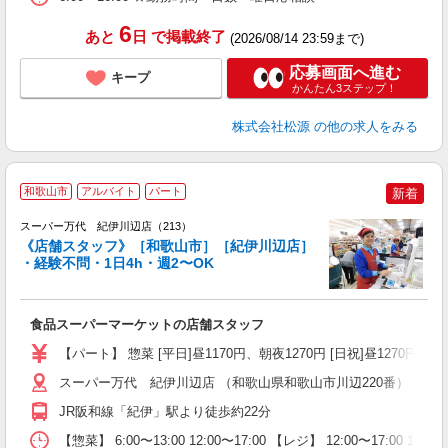
6
あと
日
で掲載終了
(2026/08/14 23:59まで)
応募画面へ進む
キープ
かんたん3ステップ！
株式会社松源
の他の求人をみる
和歌山市
アルバイト
パート
新着
スーパー万代 紀伊川辺店（213）
《店舗スタッフ》［和歌山市］［紀伊川辺店］
・経験不問・1日4h・週2〜OK
く
入
食品スーパーマーケットの店舗スタッフ
活
（
【パート】 惣菜 [平日]昼1170円、朝夜1270円 [日祝]昼1270円、朝夜
シ
務
スーパー万代 紀伊川辺店 （和歌山県和歌山市川辺220番）
JR阪和線「紀伊」駅より徒歩約22分
【惣菜】 6:00〜13:00 12:00〜17:00 【レジ】 12:00〜17: