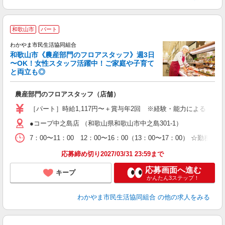
和歌山市
パート
わかやま市民生活協同組合
和歌山市《農産部門のフロアスタッフ》週3日
〜OK！女性スタッフ活躍中！ご家庭や子育て
と両立も◎
な
農産部門のフロアスタッフ（店舗）
入
［パート］時給1,117円〜＋賞与年2回 ※経験・能力による ※日祝
迎
●コープ中之島店 （和歌山県和歌山市中之島301-1）
ル
り
7：00〜11：00 12：00〜16：00（13：00〜17：
貯
応募締め切り2027/03/31 23:59まで
応募画面へ進む
キープ
かんたん3ステップ！
わかやま市民生活協同組合
の他の求人をみる