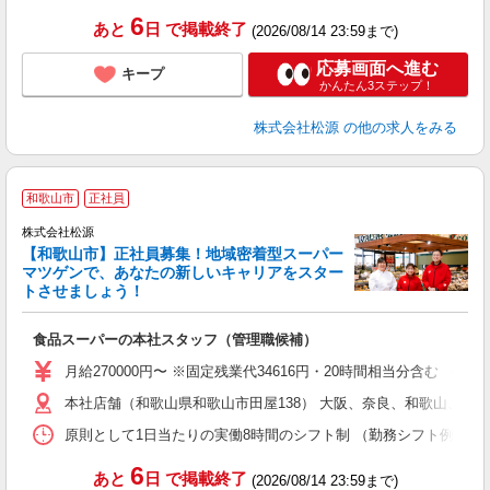
6
あと
日
で掲載終了
(2026/08/14 23:59まで)
応募画面へ進む
キープ
かんたん3ステップ！
株式会社松源
の他の求人をみる
和歌山市
正社員
株式会社松源
【和歌山市】正社員募集！地域密着型スーパー
マツゲンで、あなたの新しいキャリアをスター
せ
トさせましょう！
や
食品スーパーの本社スタッフ（管理職候補）
月給270000円〜 ※固定残業代34616円・20時間相当分含む （
本社店舗（和歌山県和歌山市田屋138） 大阪、奈良、和歌山、
原則として1日当たりの実働8時間のシフト制 （勤務シフト例） 6:30〜15:30
6
あと
日
で掲載終了
(2026/08/14 23:59まで)