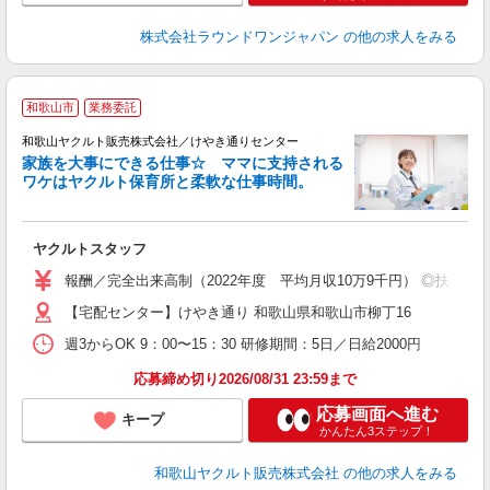
株式会社ラウンドワンジャパン
の他の求人をみる
和歌山市
業務委託
和歌山ヤクルト販売株式会社／けやき通りセンター
家族を大事にできる仕事☆ ママに支持される
ワケはヤクルト保育所と柔軟な仕事時間。
が
ヤクルトスタッフ
未
ア
報酬／完全出来高制（2022年度 平均月収10万9千円） ◎扶養の
業
【宅配センター】けやき通り 和歌山県和歌山市柳丁16
週3からOK 9：00〜15：30 研修期間：5日／日給2000円
応募締め切り2026/08/31 23:59まで
応募画面へ進む
キープ
かんたん3ステップ！
和歌山ヤクルト販売株式会社
の他の求人をみる