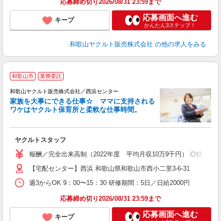
応募締め切り2026/08/31 23:59まで
応募画面へ進む
キープ
かんたん3ステップ！
和歌山ヤクルト販売株式会社
の他の求人をみる
和歌山市
業務委託
和歌山ヤクルト販売株式会社／西浜センター
家族を大事にできる仕事☆ ママに支持される
ワケはヤクルト保育所と柔軟な仕事時間。
が
ヤクルトスタッフ
未
ア
報酬／完全出来高制（2022年度 平均月収10万9千円） ◎扶養の
業
【宅配センター】西浜 和歌山県和歌山市西小二里3-6-31
週3からOK 9：00〜15：30 研修期間：5日／日給2000円
応募締め切り2026/08/31 23:59まで
応募画面へ進む
キープ