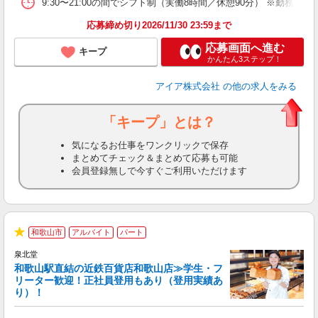
9:30〜21:00の間でシフト制（実働8時間／休憩90分） ※勤務時
応募締め切り2026/11/30 23:59まで
応募画面へ進む
キープ
かんたん3ステップ！
アイア株式会社
の他の求人をみる
「キープ」とは？
気になるお仕事をワンクリックで保存
まとめてチェック＆まとめて応募も可能
会員登録無しで今すぐご利用いただけます
和歌山市
アルバイト
パート
★
泉北堂
和歌山駅直結の近鉄百貨店和歌山店≫学生・フ
リーター歓迎！正社員登用もあり（登用実績あ
り）！
現