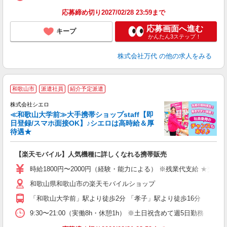
応募締め切り2027/02/28 23:59まで
応募画面へ進む
キープ
かんたん3ステップ！
株式会社万代
の他の求人をみる
★
和歌山市
派遣社員
紹介予定派遣
♪
株式会社シエロ
≪和歌山大学前≫大手携帯ショップstaff【即
日登録/スマホ面接OK】♪シエロは高時給＆厚
待遇★
い
即
【楽天モバイル】人気機種に詳しくなれる携帯販売
躍
ー
時給1800円〜2000円（経験・能力による） ※残業代支給 ★交通
ピ
和歌山県和歌山市の楽天モバイルショップ
与
「和歌山大学前」駅より徒歩2分 「孝子」駅より徒歩16分
9:30〜21:00（実働8h・休憩1h） ※土日祝含めて週5日勤務