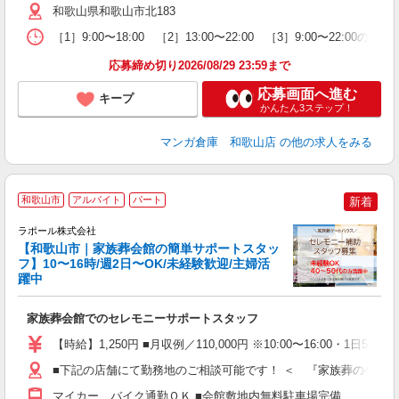
夜
和歌山県和歌山市北183
［1］9:00〜18:00 ［2］13:00〜22:00 ［3］9:00〜22:
あ
応募締め切り2026/08/29 23:59まで
応募画面へ進む
キープ
かんたん3ステップ！
マンガ倉庫 和歌山店
の他の求人をみる
和歌山市
アルバイト
パート
新着
ラポール株式会社
【和歌山市｜家族葬会館の簡単サポートスタッ
給
フ】10〜16時/週2日〜OK/未経験歓迎/主婦活
躍中
の
家族葬会館でのセレモニーサポートスタッフ
入
夫
【時給】1,250円 ■月収例／110,000円 ※10:00〜16
中
分
■下記の店舗にて勤務地のご相談可能です！ ＜ 『家族葬のゲートハウス』
ぼ
マイカー、バイク通勤ＯＫ ■会館敷地内無料駐車場完備