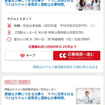
家族を大事にできる仕事☆ ママに支持される
ワケはヤクルト保育所と柔軟な仕事時間。
が
ヤクルトスタッフ
未
ア
報酬／完全出来高制（2022年度 平均月収10万9千円） ◎扶養の
業
【宅配センター】木の本 和歌山県和歌山市西庄351
週3からOK 9：00〜15：30 研修期間：5日／日給2000円
応募締め切り2026/08/31 23:59まで
応募画面へ進む
キープ
かんたん3ステップ！
和歌山ヤクルト販売株式会社
の他の求人をみる
和歌山市
業務委託
和歌山ヤクルト販売株式会社／宮北センター
家族を大事にできる仕事☆ ママに支持される
ワケはヤクルト保育所と柔軟な仕事時間。