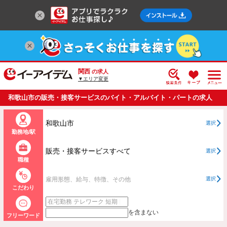
関西
の求人
▼エリア変更
和歌山市の販売・接客サービスのバイト・アルバイト・パートの求人
情報一覧
和歌山市
選択
勤務地/駅
販売・接客サービスすべて
選択
職種
雇用形態、給与、特徴、その他
選択
こだわり
を含まない
フリーワード