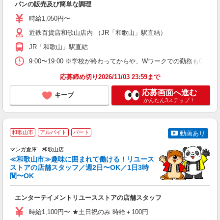
パンの販売及び簡単な調理
履
性
時給1,050円〜
ル
近鉄百貨店和歌山店内 （JR「和歌山」駅直結）
務
土
JR「和歌山」駅直結
W
9:00〜19:00 ※学校が終わってからや、Wワークでの勤務もOK ★週
応募締め切り2026/11/03 23:59まで
応募画面へ進む
キープ
かんたん3ステップ！
和歌山市
アルバイト
パート
動画あり
マンガ倉庫 和歌山店
≪和歌山市≫趣味に囲まれて働ける！リユース
ストアの店舗スタッフ／週2日〜OK／1日3時
間〜OK
く
エンターテイメントリユースストアの店舗スタッフ
未
タ
時給1,100円〜 ★土日祝のみ 時給＋100円
内