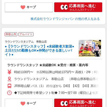
応募画面へ進む
キープ
かんたん3ステップ！
株式会社ラウンドワンジャパン
の他の求人をみる
■
和歌山市
アルバイト
レ
ラウンドワンスタジアム 和歌山店
●【ラウンドワンスタッフ】●未経験者大歓迎●
土日だけの勤務もOK●仲間ができる楽しいバ
は
イト●
高
～
ラウンドワンスタッフ ★未経験OK ★受付・精算・案内等
禁
服
時給1100円〜 ※22時以降は時給1375円〜 高校1・2年：時給104
ラウンドワンスタジアム 和歌山店 （和歌山県和歌山市小雑賀73
JR和歌山駅 バス（1） のりばから【40】【42】【43】系統乗
◆下記時間帯で希望シフト制◆ 7:00〜翌7:00（曜日により異なる） 
応募画面へ進む
キープ
かんたん3ステップ！