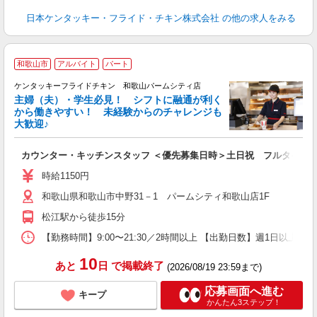
日本ケンタッキー・フライド・チキン株式会社
の他の求人をみる
和歌山市
アルバイト
パート
ケンタッキーフライドチキン 和歌山パームシティ店
主婦（夫）・学生必見！ シフトに融通が利く
から働きやすい！ 未経験からのチャレンジも
大歓迎♪
見
カウンター・キッチンスタッフ ＜優先募集日時＞土日祝 フルタイム
未
～
時給1150円
1
和歌山県和歌山市中野31－1 パームシティ和歌山店1F
業
ま
松江駅から徒歩15分
【勤務時間】9:00〜21:30／2時間以上 【出勤日数】週1日以
10
あと
日
で掲載終了
(2026/08/19 23:59まで)
応募画面へ進む
キープ
かんたん3ステップ！