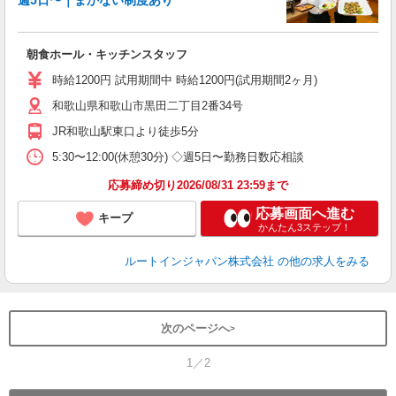
週5日〜｜まかない制度あり
履
迎
躍
朝食ホール・キッチンスタッフ
扶
い
時給1200円 試用期間中 時給1200円(試用期間2ヶ月)
あ
和歌山県和歌山市黒田二丁目2番34号
JR和歌山駅東口より徒歩5分
5:30〜12:00(休憩30分) ◇週5日〜勤務日数応相談
応募締め切り2026/08/31 23:59まで
応募画面へ進む
キープ
かんたん3ステップ！
ルートインジャパン株式会社
の他の求人をみる
次のページへ
1／2