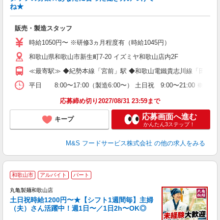
ね★
M
販売・製造スタッフ
時給1050円〜 ※研修3ヵ月程度有（時給1045円）
和歌山県和歌山市新生町7-20 イズミヤ和歌山店内2F
≪最寄駅≫ ◆紀勢本線「宮前」駅 ◆和歌山電鐵貴志川線「田中口
平日 8:00〜17:00（製造6:00〜） 土日祝 9:00〜21:
応募締め切り2027/08/31 23:59まで
応募画面へ進む
キープ
かんたん3ステップ！
M&S フードサービス株式会社
の他の求人をみる
和歌山市
アルバイト
パート
丸亀製麺和歌山店
土日祝時給1200円〜★【シフト1週間毎】主婦
（夫）さん活躍中！週1日〜／1日2h〜OK◎