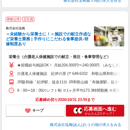
株式会社玉林園
の他の求人をみる
和歌山市
正社員
株式会社塩梅
＜未経験から栄養士に！＞施設での献立作成な
ど栄養士業務 | 手作りにこだわる食事提供♪研
き
修制度あり
年
充
栄養士（介護老人保健施設での献立・発注・食事管理など）
入
主
★前職給与相談OK！ 月給204,000円〜240,000円 （みな
（
介護老人保健施設 紀伊の里 (〒649-6332 和歌山県和歌山市宇田森2
べ
JR阪和線「紀伊駅」徒歩11分 JR和歌山線「布施屋駅」徒歩44分
9：00〜18：00のシフト制 ※1ヶ月平均173.3時間勤務 ※変形労
応募締め切り2026/10/31 23:59まで
応募画面へ進む
キープ
かんたん3ステップ！
株式会社塩梅(あんばい)
の他の求人をみる