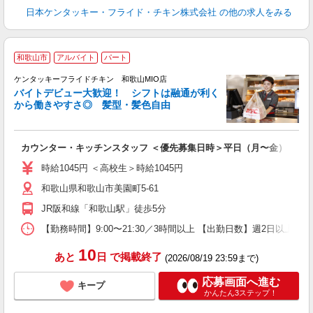
日本ケンタッキー・フライド・チキン株式会社
の他の求人をみる
和歌山市
アルバイト
パート
ケンタッキーフライドチキン 和歌山MIO店
バイトデビュー大歓迎！ シフトは融通が利く
から働きやすさ◎ 髪型・髪色自由
立
カウンター・キッチンスタッフ ＜優先募集日時＞平日（月〜金） 9:00〜
未
ダ
時給1045円 ＜高校生＞時給1045円
昇
和歌山県和歌山市美園町5-61
上
か
JR阪和線「和歌山駅」徒歩5分
【勤務時間】9:00〜21:30／3時間以上 【出勤日数】週2日以
10
あと
日
で掲載終了
(2026/08/19 23:59まで)
応募画面へ進む
キープ
かんたん3ステップ！