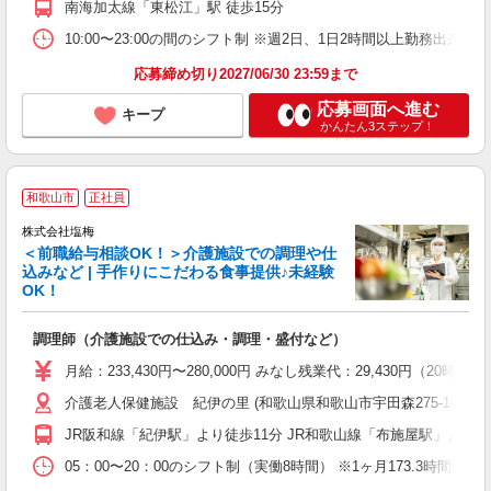
南海加太線「東松江」駅 徒歩15分
10:00〜23:00の間のシフト制 ※週2日、1日2時間以上勤務出来る方 ※勤務日
応募締め切り2027/06/30 23:59まで
応募画面へ進む
キープ
かんたん3ステップ！
和歌山市
正社員
株式会社塩梅
＜前職給与相談OK！＞介護施設での調理や仕
込みなど | 手作りにこだわる食事提供♪未経験
OK！
さ
調理師（介護施設での仕込み・調理・盛付など）
入
ル
月給：233,430円〜280,000円 みなし残業代：29,430
躍
介護老人保健施設 紀伊の里 (和歌山県和歌山市宇田森275-10)
通
援
JR阪和線「紀伊駅」より徒歩11分 JR和歌山線「布施屋駅」より
05：00〜20：00のシフト制（実働8時間） ※1ヶ月173.3時間勤