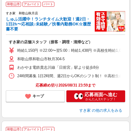
≪
和歌山市
アルバイト
パート
すき家 和歌山秋月店
しゅふ活躍中！ランチタイム大歓迎！週2日・
安
1日2h〜応相談♪未経験／扶養内勤務OK☆履歴
書不要
の
すき家の店舗スタッフ（接客・調理・清掃など）
履
タ
時給1,150円 ※22:00〜翌5:00：時給1,438円 ※高校生時給1,080
（
和歌山県和歌山市秋月304-5
夜
割
わかやま電鉄貴志川線「日前宮」駅より徒歩8分
24時間募集 1日2時間、週2日からOKのシフト制！ ※高校生のシ
応募締め切り2026/08/31 23:59まで
応募画面へ進む
キープ
かんたん3ステップ！
すき家
の他の求人をみる
≪
和歌山市
アルバイト
パート