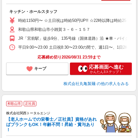
ル
キッチン・ホールスタッフ
入
者
時給1150円〜 ☆土日祝は時給50円UP!! ☆22時以降は時給25％U
歓
和歌山県和歌山市小雑賀３－６－１５７
～
り
JR「宮前駅」徒歩9分、135号線（国体道路）沿 ★車・バイク
K
シ
平日9:00〜23:00 土日祝8:30〜23:00の間で、週1日
夕
応募締め切り2026/08/31 23:59まで
応募画面へ進む
キープ
かんたん3ステップ！
株式会社丸亀製麺
の他の求人をみる
和歌山市
正社員
株式会社関西トータルエンジ
【老人ホームでの栄養士／正社員】資格があれ
ばブランクもOK！年齢不問！昇給・賞与あり
！
て