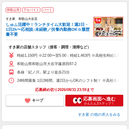
≪
和歌山市
アルバイト
パート
すき家 和歌山大谷店
しゅふ活躍中！ランチタイム大歓迎！週2日・
安
1日2h〜応相談♪未経験／扶養内勤務OK☆履歴
書不要
の
すき家の店舗スタッフ（接客・調理・清掃など）
履
タ
時給1,150円 ※22:00〜翌5:00：時給1,463円 ※高校生時給1,045
（
和歌山県和歌山市大谷字藤原田87-2
夜
割
各線「紀ノ川」駅より徒歩21分
24時間募集 1日2時間、週2日からOKのシフト制！ ※高校生のシ
応募締め切り2026/08/31 23:59まで
応募画面へ進む
キープ
かんたん3ステップ！
すき家
の他の求人をみる