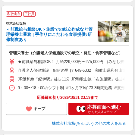
和歌山市
正社員
株式会社塩梅
＜前職給与相談OK＞施設での献立作成など管
理栄養士業務 | 手作りにこだわる食事提供♪研
き
修制度あり
年
充
管理栄養士（介護老人保健施設での献立・発注・食事管理など）
入
主
★前職給与相談OK！ 月給229,000円〜275,000円 （みなし
（
介護老人保健施設 紀伊の里 (〒649-6332 和歌山県和歌山市宇田森2
べ
JR阪和線「紀伊駅」徒歩11分 JR和歌山線「布施屋駅」徒歩44分
9：00〜18：00のシフト制 ※1ヶ月平均173.3時間勤務 ※変形労
応募締め切り2026/10/31 23:59まで
応募画面へ進む
キープ
かんたん3ステップ！
株式会社塩梅(あんばい)
の他の求人をみる