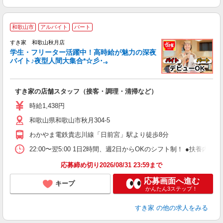
和歌山市
アルバイト
パート
すき家 和歌山秋月店
学生・フリーター活躍中！高時給が魅力の深夜
バイト♪夜型人間大集合*☆彡･.｡
つ
すき家の店舗スタッフ（接客・調理・清掃など）
履
ミ
時給1,438円
～
和歌山県和歌山市秋月304-5
勤
り
わかやま電鉄貴志川線「日前宮」駅より徒歩8分
22:00〜翌5:00 1日2時間、週2日からOKのシフト制！ ●扶養内勤務
応募締め切り2026/08/31 23:59まで
応募画面へ進む
キープ
かんたん3ステップ！
すき家
の他の求人をみる