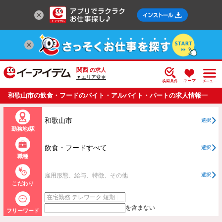
関西
の求人
▼エリア変更
和歌山市の飲食・フードのバイト・アルバイト・パートの求人情報一
覧
和歌山市
選択
勤務地/駅
飲食・フードすべて
選択
職種
雇用形態、給与、特徴、その他
選択
こだわり
を含まない
フリーワード