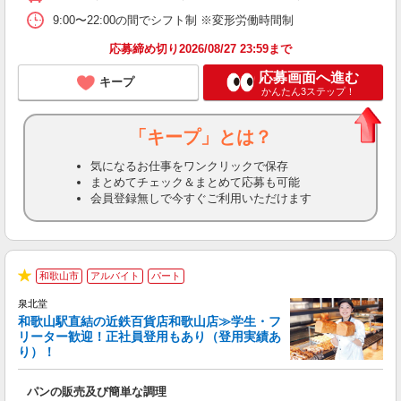
9:00〜22:00の間でシフト制 ※変形労働時間制
応募締め切り2026/08/27 23:59まで
応募画面へ進む
キープ
かんたん3ステップ！
「キープ」とは？
気になるお仕事をワンクリックで保存
まとめてチェック＆まとめて応募も可能
会員登録無しで今すぐご利用いただけます
和歌山市
アルバイト
パート
★
泉北堂
和歌山駅直結の近鉄百貨店和歌山店≫学生・フ
リーター歓迎！正社員登用もあり（登用実績あ
り）！
現
パンの販売及び簡単な調理
履