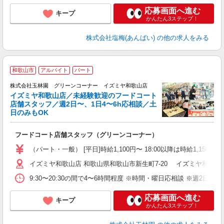
応募画面へ進む
キープ
かんたん3ステップ！
株式会社塩梅(あんばい)
の他の求人をみる
和歌山市
アルバイト
パート
株式会社玉林園 グリーンコーナー イズミヤ和歌山店
イズミヤ和歌山店／未経験歓迎のフードコート
店舗スタッフ／週2日〜、1日4〜6h応相談／土
日のみもOK
ナ
フードコート店舗スタッフ（グリーンコーナー）
入
者
（パート・一般） [平日]時給1,100円〜 18:00以降は時給1,150円〜
歓
イズミヤ和歌山店 和歌山県和歌山市新生町7-20 イズミヤ和歌山
～
与
9:30〜20:30の間で4〜6時間程度 ※時間・曜日応相談 ※週2日
応募画面へ進む
キープ
かんたん3ステップ！