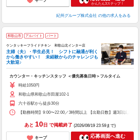
キープ
かんたん3ステップ！
紀州グループ株式会社
の他の求人をみる
和歌山市
アルバイト
パート
ケンタッキーフライドチキン 和歌山北インター店
主婦（夫）・学生必見！ シフトに融通が利く
から働きやすい！ 未経験からのチャレンジも
大歓迎♪
見
カウンター・キッチンスタッフ ＜優先募集日時＞フルタイム
未
ダ
時給1050円
昇
和歌山県和歌山市田屋102-1
上
補
六十谷駅から徒歩30分
【勤務時間】9:00〜22:00／3時間以上 【出勤日数】週3日以
10
あと
日
で掲載終了
(2026/08/19 23:59まで)
応募画面へ進む
キープ