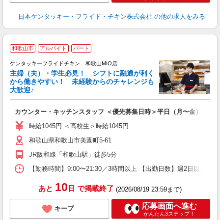
日本ケンタッキー・フライド・チキン株式会社
の他の求人をみる
和歌山市
アルバイト
パート
ケンタッキーフライドチキン 和歌山MIO店
主婦（夫）・学生必見！ シフトに融通が利く
から働きやすい！ 未経験からのチャレンジも
大歓迎♪
見
カウンター・キッチンスタッフ ＜優先募集日時＞平日（月〜金） 9:00〜
未
ダ
時給1045円 ＜高校生＞時給1045円
昇
和歌山県和歌山市美園町5-61
上
か
JR阪和線「和歌山駅」徒歩5分
【勤務時間】9:00〜21:30／3時間以上 【出勤日数】週2日以
10
あと
日
で掲載終了
(2026/08/19 23:59まで)
応募画面へ進む
キープ
かんたん3ステップ！