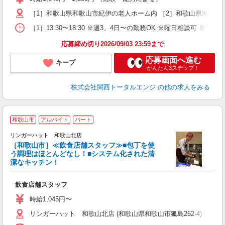
る
［1］和歌山県和歌山市紀伊の老人ホーム内 ［2］和歌山県海南市
K
［1］13:30〜18:30 ※週3、4日〜の勤務OK ※曜日相談可 ※平
応募締め切り2026/09/03 23:59まで
応募画面へ進む
キープ
かんたん3ステップ！
株式会社関西トータルエンジ
の他の求人をみる
和歌山市
アルバイト
パート
募
リンガーハット 和歌山北店
補
［和歌山市］≪飲食店舗スタッフ≫■包丁を使
ン
う調理はほとんどなし！■システム化された清
ら
潔なキッチン！
飲食店舗スタッフ
時給1,045円〜
リンガーハット 和歌山北店 (和歌山県和歌山市狐島262-4)