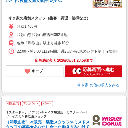
バイト♪夜型人間大集合*☆彡･.｡
つ
すき家の店舗スタッフ（接客・調理・清掃など）
履
ミ
時給1,463円
～
和歌山県和歌山市吉田392番地
内
あ
各線「和歌山」駅より徒歩10分
22:00〜翌5:00 1日2時間、週2日からOKのシフト制！ ●扶養内勤務
応募締め切り2026/08/31 23:59まで
応募画面へ進む
キープ
かんたん3ステップ！
すき家
の他の求人をみる
＼
和歌山市
アルバイト
パート
募
ミスタードーナツ フランチャイズ加盟店 ミスタードーナ
わ
ツ イズミヤ和歌山ショップ
［和歌山市］≪販売・製造スタッフ≫ミスドス
タッフの募集★あなたに合った働き方みつけて