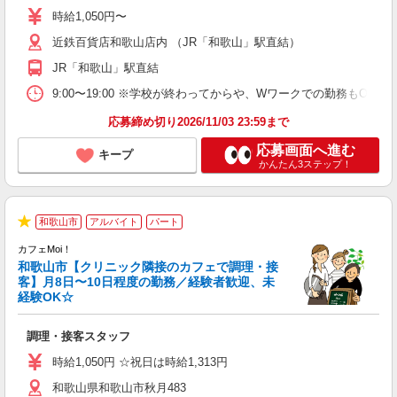
性
時給1,050円〜
ル
近鉄百貨店和歌山店内 （JR「和歌山」駅直結）
務
土
JR「和歌山」駅直結
W
9:00〜19:00 ※学校が終わってからや、Wワークでの勤務もOK ★週
応募締め切り2026/11/03 23:59まで
応募画面へ進む
キープ
かんたん3ステップ！
和歌山市
アルバイト
パート
★
カフェMoi！
ェ
和歌山市【クリニック隣接のカフェで調理・接
客】月8日〜10日程度の勤務／経験者歓迎、未
経験OK☆
務
調理・接客スタッフ
O
時給1,050円 ☆祝日は時給1,313円
和歌山県和歌山市秋月483