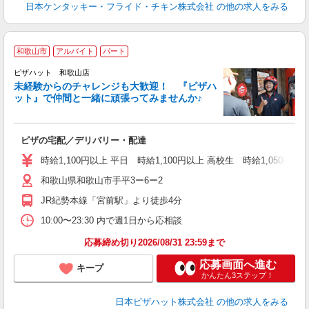
日本ケンタッキー・フライド・チキン株式会社
の他の求人をみる
和歌山市
アルバイト
パート
ピザハット 和歌山店
未経験からのチャレンジも大歓迎！ 『ピザハ
ット』で仲間と一緒に頑張ってみませんか♪
続
ピザの宅配／デリバリー・配達
未
ア
時給1,100円以上 平日 時給1,100円以上 高校生 時給1,050円以
～
和歌山県和歌山市手平3ー6ー2
JR紀勢本線「宮前駅」より徒歩4分
10:00〜23:30 内で週1日から応相談
応募締め切り2026/08/31 23:59まで
応募画面へ進む
キープ
かんたん3ステップ！
日本ピザハット株式会社
の他の求人をみる