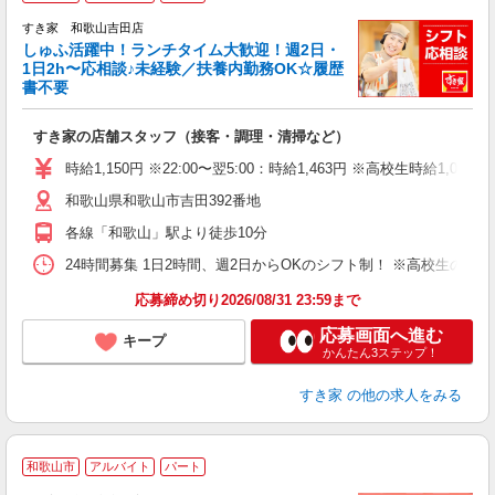
すき家 和歌山吉田店
しゅふ活躍中！ランチタイム大歓迎！週2日・
安
1日2h〜応相談♪未経験／扶養内勤務OK☆履歴
書不要
の
すき家の店舗スタッフ（接客・調理・清掃など）
履
タ
時給1,150円 ※22:00〜翌5:00：時給1,463円 ※高校生時給1,045
（
和歌山県和歌山市吉田392番地
夜
割
各線「和歌山」駅より徒歩10分
24時間募集 1日2時間、週2日からOKのシフト制！ ※高校生のシ
応募締め切り2026/08/31 23:59まで
応募画面へ進む
キープ
かんたん3ステップ！
すき家
の他の求人をみる
和歌山市
アルバイト
パート