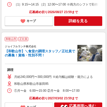
［1］9:15〜14:15 ［2］12:00〜17:00 ※両方のシフトで勤
応募締め切り2026/08/27 23:59まで
詳細を見る
キープ
和歌山市
正社員
ジョイフルランチ株式会社
【和歌山市】＼食堂の調理スタッフ／正社員で
の募集！資格・性別不問！
は
調理
未
（
月給240,000円〜300,000円 ※給与幅は経験・能力による
週
和歌山県和歌山市坂田85
①月〜金 6:00〜15:00 ②月〜金 8:00〜17:00
応募締め切り2027/03/02 23:59まで
応募画面へ進む