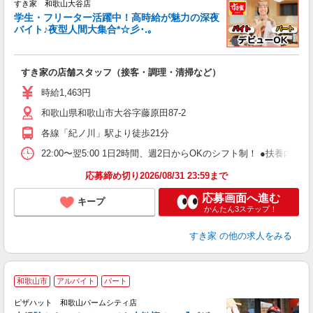
すき家 和歌山大谷店
学生・フリーター活躍中！高時給が魅力の深夜
バイト♪夜型人間大集合*☆彡･.｡
つ
すき家の店舗スタッフ（接客・調理・清掃など）
履
ミ
時給1,463円
～
和歌山県和歌山市大谷字藤原田87-2
勤
り
各線「紀ノ川」駅より徒歩21分
22:00〜翌5:00 1日2時間、週2日からOKのシフト制！ ●扶養内勤務
応募締め切り2026/08/31 23:59まで
応募画面へ進む
キープ
かんたん3ステップ！
すき家
の他の求人をみる
和歌山市
アルバイト
パート
ピザハット 和歌山パームシティ店