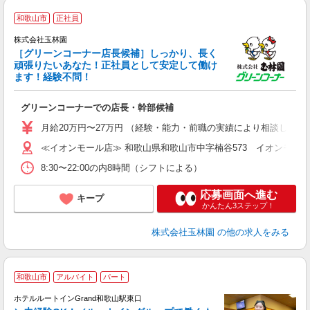
和歌山市
正社員
株式会社玉林園
［グリーンコーナー店長候補］しっかり、長く
頑張りたいあなた！正社員として安定して働け
ます！経験不問！
じ
グリーンコーナーでの店長・幹部候補
月給20万円〜27万円 （経験・能力・前職の実績により相談して決
≪イオンモール店≫ 和歌山県和歌山市中字楠谷573 イオンモー
8:30〜22:00の内8時間（シフトによる）
応募画面へ進む
キープ
かんたん3ステップ！
株式会社玉林園
の他の求人をみる
和歌山市
アルバイト
パート
ホテルルートインGrand和歌山駅東口