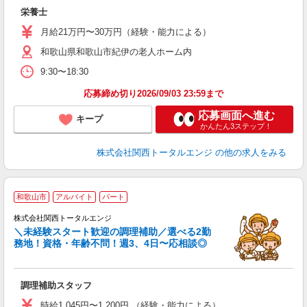
ま
栄養士
ブ
月給21万円〜30万円（経験・能力による）
和歌山県和歌山市紀伊の老人ホーム内
9:30〜18:30
応募締め切り2026/09/03 23:59まで
応募画面へ進む
キープ
かんたん3ステップ！
株式会社関西トータルエンジ
の他の求人をみる
和歌山市
アルバイト
パート
株式会社関西トータルエンジ
＼未経験スタート歓迎の調理補助／選べる2勤
務地！資格・年齢不問！週3、4日〜応相談◎
だ
1
調理補助スタッフ
未
ア
時給1,045円〜1,200円 （経験・能力による）