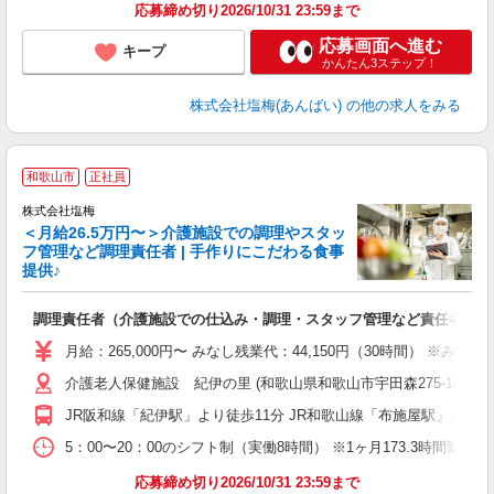
応募締め切り2026/10/31 23:59まで
応募画面へ進む
キープ
かんたん3ステップ！
株式会社塩梅(あんばい)
の他の求人をみる
和歌山市
正社員
株式会社塩梅
＜月給26.5万円〜＞介護施設での調理やスタッ
フ管理など調理責任者 | 手作りにこだわる食事
提供♪
さ
調理責任者（介護施設での仕込み・調理・スタッフ管理など責任者業務
入
（
月給：265,000円〜 みなし残業代：44,150円（30時間）
給
介護老人保健施設 紀伊の里 (和歌山県和歌山市宇田森275-10)
通
援
JR阪和線「紀伊駅」より徒歩11分 JR和歌山線「布施屋駅」より
5：00〜20：00のシフト制（実働8時間） ※1ヶ月173.3時間勤
応募締め切り2026/10/31 23:59まで