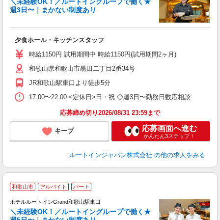
＼未経験OK！／ルートイングループで働く★
週3日〜｜まかない制度あり
履
迎
躍
夕食ホール・キッチンスタッフ
扶
い
時給1150円 試用期間中 時給1150円(試用期間2ヶ月)
和歌山県和歌山市黒田二丁目2番34号
JR和歌山駅東口より徒歩5分
17:00〜22:00 <定休日>日・祝 ◇週3日〜勤務日数応相談
応募締め切り2026/08/31 23:59まで
応募画面へ進む
キープ
かんたん3ステップ！
ルートインジャパン株式会社
の他の求人をみる
和歌山市
アルバイト
パート
ホテルルートインGrand和歌山駅東口
＼未経験OK！／ルートイングループで働く★