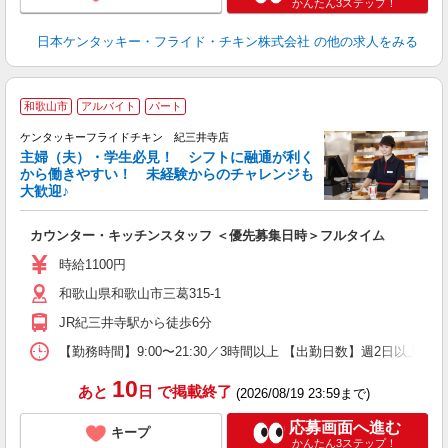
かんたん3ステップ！
日本ケンタッキー・フライド・チキン株式会社
の他の求人をみる
和歌山市
アルバイト
パート
ケンタッキーフライドチキン 紀三井寺店
主婦（夫）・学生必見！ シフトに融通が利く
から働きやすい！ 未経験からのチャレンジも
大歓迎♪
見
カウンター・キッチンスタッフ ＜優先募集日時＞フルタイム
未
ダ
時給1100円
昇
和歌山県和歌山市三葛315-1
上
か
JR紀三井寺駅から徒歩6分
【勤務時間】9:00〜21:30／3時間以上 【出勤日数】週2日以
10
あと
日
で掲載終了
(2026/08/19 23:59まで)
応募画面へ進む
キープ
かんたん3ステップ！