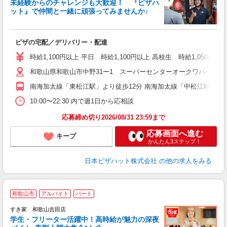
未経験からのチャレンジも大歓迎！ 『ピザハ
ット』で仲間と一緒に頑張ってみませんか♪
続
ピザの宅配／デリバリー・配達
未
ア
時給1,100円以上 平日 時給1,100円以上 高校生 時給1,050円以
～
和歌山県和歌山市中野31ー1 スーパーセンターオークワパーム
南海加太線「東松江駅」より徒歩12分 南海加太線「中松江駅」より
10:00〜22:30 内で週1日から応相談
応募締め切り2026/08/31 23:59まで
応募画面へ進む
キープ
かんたん3ステップ！
日本ピザハット株式会社
の他の求人をみる
和歌山市
アルバイト
パート
すき家 和歌山吉田店
学生・フリーター活躍中！高時給が魅力の深夜