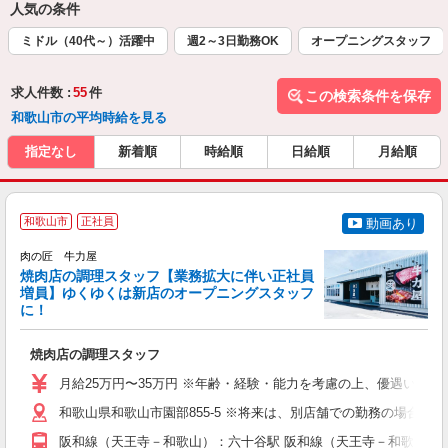
人気の条件
ミドル（40代～）活躍中
週2～3日勤務OK
オープニングスタッフ
求人件数 :
55
件
この検索条件を保存
和歌山市の平均時給を見る
指定なし
新着順
時給順
日給順
月給順
和歌山市
正社員
動画あり
肉の匠 牛力屋
焼肉店の調理スタッフ【業務拡大に伴い正社員
増員】ゆくゆくは新店のオープニングスタッフ
に！
レ
焼肉店の調理スタッフ
入
活
月給25万円〜35万円 ※年齢・経験・能力を考慮の上、優遇いたし
勤
各
和歌山県和歌山市園部855-5 ※将来は、別店舗での勤務の場合も
阪和線（天王寺－和歌山）：六十谷駅 阪和線（天王寺－和歌山）：