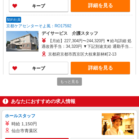
（6月・12月） ※業績による ※処遇改善手当は試
詳細を見る
キープ
用期間中(3ヶ月)は支給なし
契約社員
京都ケアセンターそよ風：RO17592
デイサービス 介護スタッフ
【月給】227,304円〜244,320円 ▼給与詳細 処
遇改善手当：34,320円 ▼下記別途支給 通勤手当
年末年始手当：380円/時 寸志あり：年2回（6月・
京都府京都市西京区大枝東新林町2-13
12月） ※業績による 特別報酬：平均33.8万円（最
高額130万円） ※2025年6月支給実績 ※処遇改善
詳細を見る
キープ
手当は試用期間中(3ヶ月)は支給なし
もっと見る
パート
エイジフリーハウス京都桂川
小規模多機能居宅介護／介護職／パート
あなたにおすすめの求人情報
時給1,168円〜1,231円 ※経験・能力・資格等
による 社会福祉士・介護福祉士 時給1,231円 その
他資格 時給1,168円 ※一律処遇改善加算含む 〇時
ホールスタッフ
エイジフリーハウス京都桂川 京都府京都市西
間外勤務手当 〇土日祝勤務手当 〇夜勤手当 〇深
京区下津林番条町86
時給 1,150円
夜勤務手当 〇年末年始勤務手当 〇早朝7:00〜
仙台市青葉区
8:00/夜間18:00〜20:00は時給25％UP
詳細を見る
キープ