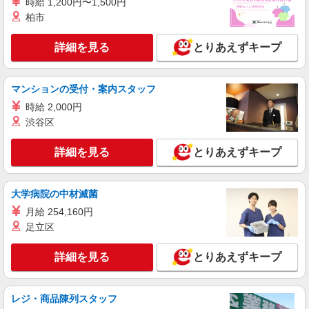
時給 1,200円〜1,500円
259,000円（経験・能力による） ・資格手
桂東ノ口）
当 10,000円 （実務者研修修了者、初任者
柏市
研修修了者ほか） ・資格手当 20,000円
詳細を見る
キープ
（介護福祉士） ・処遇改善手当 45,000円 ・夜勤
詳細を見る
とりあえずキープ
手当 6,000円/回（夜勤シフトの回数に応じ
て支給） ※試用期間6か月 ※試用期間中の雇用形
派遣社員
態・賃金の変更なし ★残業なしでも年収400万円
株式会社kotrio /●KY-H-2101184
マンションの受付・案内スタッフ
以上可能！ ★経験を積んで年収450万円以上も目
＼日払いも選べる／上桂駅＊高級シニアマンシ
指せます！
時給 2,000円
ョンSTAFF募集
渋谷区
時給1550円〜2187円 ＜日払い有/週払い有/交
通費全支給(ガソリン代含む)＞
詳細を見る
とりあえずキープ
京都市西京区【最寄り駅：上桂】
詳細を見る
キープ
大学病院の中材滅菌
月給 254,160円
派遣社員
足立区
株式会社kotrio /●KY-H-2014472
上桂駅◆サ高住スタッフ◆穏やかな職場×週
詳細を見る
とりあえずキープ
3〜×残業なし
時給1550円〜2187円 ＜日払い有/週払い有/交
通費全支給(ガソリン代含む)＞
レジ・商品陳列スタッフ