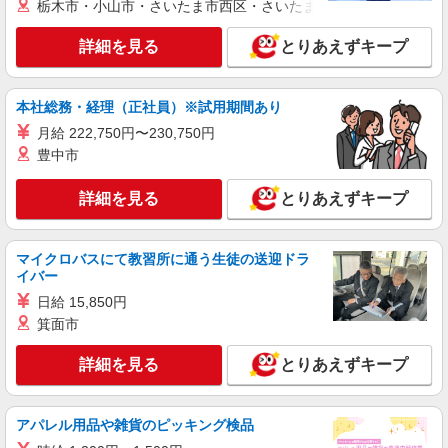
京区下津林番条町86
栃木市・小山市・さいたま市西区・さいたま市岩槻区・久喜市・
〇業務手当 〇時間外勤務手当 〇夜勤手当 〇深夜
勤務手当 〇休日勤務手当 〇年末年始勤務手当
詳細を見る
詳細を見る
とりあえずキープ
キープ
正社員
本社総務・経理（正社員）※試用期間あり
エイジフリーハウス京都桂川
月給 222,750円〜230,750円
介護職／サービス付き高齢者向け住宅／正社員
豊中市
月給24万1,280円〜26万3,510円 ※経験・能
力・資格等による 初任者研修 月給 24万1,280円
実務者研修 月給 24万4,980円 介護福祉士 月給 25
詳細を見る
とりあえずキープ
エイジフリーハウス京都桂川 京都府京都市西
万7,330円 社会福祉士 月給 26万3,510円 ※一律処
京区下津林番条町86
遇改善加算含む ※夜勤手当6,000円/4回を含む 〇
資格手当 〇職種手当 〇業務手当 〇時間外勤務手
マイクロバスにて教習所に通う生徒の送迎ドラ
詳細を見る
キープ
当 〇夜勤手当 〇深夜勤務手当 〇休日勤務手当〇
イバー
年末年始勤務手当
日給 15,850円
正社員
箕面市
はーとふる京都上桂【株式会社はーとふる】
＼＼オープニングスタッフ募集／／ 住宅型有
詳細を見る
とりあえずキープ
料老人ホームの介護スタッフ
想定月収 265,000円〜354,000円 （介護福
祉士の資格手当・処遇改善手当・夜勤手当5回分を
アパレル用品や雑貨のピッキング検品
含む場合） 【内訳】 ・基本給：180,000〜
はーとふる京都上桂 （京都府京都市西京区上