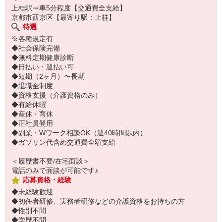
上桂駅⇒車5分程度【交通費全支給】
京都市西京区【最寄り駅：上桂】
待遇
※各種規定有
◆社会保険完備
◆無料定期健康診断
◆日払い・週払い可
◆短期（2ヶ月）〜長期
◆退職金制度
◆資格支援（介護資格のみ）
◆有給休暇
◆産休・育休
◆正社員登用
◆副業・Wワーク相談OK（週40時間以内）
◆ガソリン代含め交通費全額支給
＜履歴書不要/在宅面談＞
電話のみで面談が可能です♪
応募資格・経験
◆未経験歓迎
◆初任者研修、実務者研修などの介護資格をお持ちの方
◆性別不問
◆学歴不問