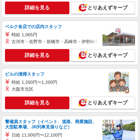
事故無違反表彰金 〇年末年始勤務手当
詳細を見る
キープ
詳細を見る
とりあえずキープ
パート
パナソニック エイジフリーケアセンター桂
ベルク各店での店内スタッフ
訪問入浴／介護職／運転なし／パート／勤務日
時給 1,065円
数は応相談
古河市・佐野市・前橋市・高崎市・伊勢崎市・太田市・館林市・
時給1,397円〜1,460円 ※経験・能力・資格等
による 初任者研修 時給1,397円 実務者研修 時給
詳細を見る
とりあえずキープ
1,397円 介護福祉士 時給1,460円 ※サービス提供8
パナソニック エイジフリーケアセンター桂 京
件目以降〜1,000円/件 手当あり ※一律処遇改善加
都府京都市西京区川島調子町93
算含む 〇時間外勤務手当 〇土日祝勤務手当 〇無
ビルの清掃スタッフ
事故無違反表彰金 〇年末年始勤務手当
詳細を見る
キープ
時給 1,200円〜1,200円
大阪市北区
正社員
エイジフリーハウス京都桂川
詳細を見る
とりあえずキープ
介護職／サービス付き高齢者向け住宅／正社員
／介護福祉士
警備員スタッフ（イベント、道路、商業施設、
月給25万7330円〜26万3510円 ※経験・能力・
大型駐車場、JR列車見張りなど）
資格等による 介護福祉士 月給 25万7330円 社会福
祉士 月給 26万3510円 ※一律処遇改善加算含む ※
日給 11,000円〜12,100円
エイジフリーハウス京都桂川 京都府京都市西
夜勤手当6000円/4回を含む 〇資格手当 〇職種手当