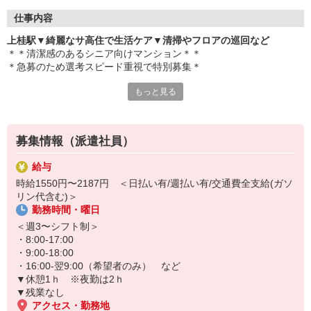
仕事内容
上桂駅▼綺麗なサ高住で生活ケア▼清掃やフロアの巡回など
＊＊清潔感のあるシニア向けマンション＊＊
＊急募のため選考スピード重視で特別募集＊
もっと見る
＜お仕事内容＞
・居室/廊下の清掃
・マンション内の巡回
・車イスや食事などの生活介助
募集情報（派遣社員）
・入居者様の生活相談 など
給与
短期2か月〜のお試し勤務も！
時給1550円〜2187円 ＜日払い有/週払い有/交通費全支給(ガソ
「合っている」と感じたら、長期勤務への切り替えも可能！
リン代含む)＞
勤務時間・曜日
日払い・週払い対応なので、
「早めに収入が欲しい」という方にも選ばれています◎
＜週3〜シフト制＞
・8:00-17:00
・9:00-18:00
・16:00-翌9:00（希望者のみ） など
▼休憩1ｈ ※夜勤は2ｈ
▼残業なし
アクセス・勤務地