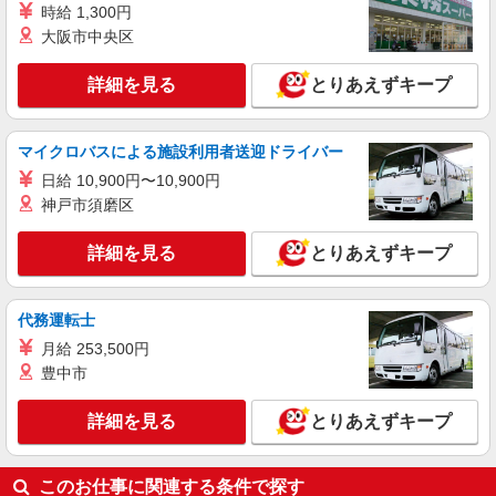
京都市西京区【最寄り駅：上桂】
時給 1,300円
大阪市中央区
詳細を見る
キープ
詳細を見る
とりあえずキープ
派遣社員
株式会社kotrio /●KY-H-1991662
上桂駅｜サ高住STAFF＊落ち着いた雰囲気で
マイクロバスによる施設利用者送迎ドライバー
ゆったりお仕事♪
日給 10,900円〜10,900円
時給1550円〜2187円 ＜日払い有/週払い有/交
神戸市須磨区
通費全支給(ガソリン代含む)＞
京都市西京区【最寄り駅：上桂】
詳細を見る
とりあえずキープ
詳細を見る
キープ
代務運転士
アルバイト
パート
月給 253,500円
訪問介護事業所 ソラスト桂坂/2680000025-009
豊中市
ホームヘルパー（訪問介護員）（身体専任）
詳細を見る
とりあえずキープ
時給2,180円〜2,640円（経験・能力等による）
＜給与補足＞★6:00〜8:00、18:00〜20:00時給
UP！ 時給2,509円〜 ★日曜日はさらにUP！ 時給
京都府京都市西京区御陵鴫谷9-5
2,640円〜
このお仕事に関連する条件で探す