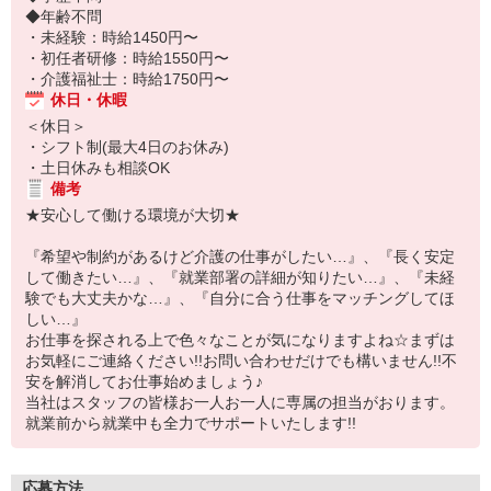
◆年齢不問
・未経験：時給1450円〜
・初任者研修：時給1550円〜
・介護福祉士：時給1750円〜
休日・休暇
＜休日＞
・シフト制(最大4日のお休み)
・土日休みも相談OK
備考
★安心して働ける環境が大切★
『希望や制約があるけど介護の仕事がしたい…』、『長く安定
して働きたい…』、『就業部署の詳細が知りたい…』、『未経
験でも大丈夫かな…』、『自分に合う仕事をマッチングしてほ
しい…』
お仕事を探される上で色々なことが気になりますよね☆まずは
お気軽にご連絡ください!!お問い合わせだけでも構いません!!不
安を解消してお仕事始めましょう♪
当社はスタッフの皆様お一人お一人に専属の担当がおります。
就業前から就業中も全力でサポートいたします!!
応募方法