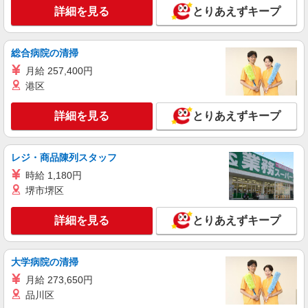
詳細を見る
とりあえずキープ
パート
エイジフリーハウス京都桂川
総合病院の清掃
介護職／サービス付き高齢者向け住宅／夜勤専
従／パート
月給 257,400円
時給1,168円〜1,231円 ※経験・能力・資格等
港区
による 社会福祉士・介護福祉士 時給1,231円 その
他資格 時給1,168円 ※一律処遇改善加算含む 〇時
エイジフリーハウス京都桂川 京都府京都市西
詳細を見る
とりあえずキープ
間外勤務手当 〇土日祝勤務手当 〇夜勤手当 〇年
京区下津林番条町86
末年始勤務手当
詳細を見る
レジ・商品陳列スタッフ
キープ
時給 1,180円
パート
堺市堺区
パナソニック エイジフリーケアセンター桂
訪問入浴／介護職／運転あり／パート／勤務日
詳細を見る
とりあえずキープ
数は応相談
時給1,397円〜1,460円 ※経験・能力・資格等
による 初任者研修 時給1,397円 実務者研修 時給
大学病院の清掃
1,397円 介護福祉士 時給1,460円 ※サービス提供8
パナソニック エイジフリーケアセンター桂 京
月給 273,650円
件目以降〜1,000円/件 手当あり ※一律処遇改善加
都府京都市西京区川島調子町93
品川区
算含む 〇時間外勤務手当 〇土日祝勤務手当 〇無