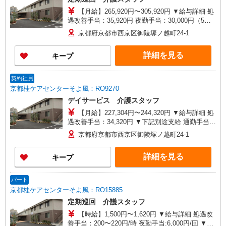
【月給】265,920円〜305,920円 ▼給与詳細 処
遇改善手当：35,920円 夜勤手当：30,000円（5回
分） ※6回目以降は1回6,000円支給 ▼下記別途支
京都府京都市西京区御陵塚ノ越町24-1
給 通勤手当 年末年始手当：380円/時 寸志あり：
年2回（6月・12月） ※業績による 特別報酬：平
詳細を見る
キープ
均11.6万円（最高額90万円） ※2025年6月支給実
績 ※処遇改善手当は試用期間中(3ヶ月)は支給なし
契約社員
京都桂ケアセンターそよ風：RO9270
デイサービス 介護スタッフ
【月給】227,304円〜244,320円 ▼給与詳細 処
遇改善手当：34,320円 ▼下記別途支給 通勤手当
年末年始手当：380円/時 ※12/300時〜1/324時 寸
京都府京都市西京区御陵塚ノ越町24-1
志あり：年2回（6月・12月） ※業績による 特別
報酬：平均33.8万円（最高額130万円） ※2025年6
詳細を見る
キープ
月支給実績 ※処遇改善手当は試用期間中(3ヶ月)は
支給なし
パート
京都桂ケアセンターそよ風：RO15885
定期巡回 介護スタッフ
【時給】1,500円〜1,620円 ▼給与詳細 処遇改
善手当：200〜220円/時 夜勤手当:6,000円/回 ▼下