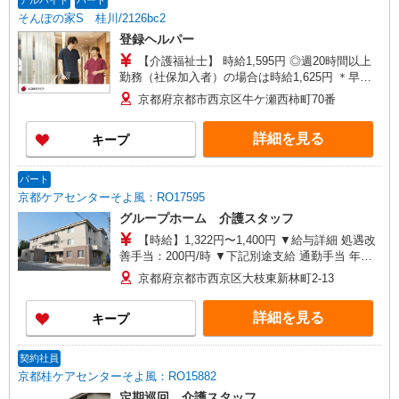
アルバイト
パート
そんぽの家S 桂川/2126bc2
登録ヘルパー
【介護福祉士】 時給1,595円 ◎週20時間以上
勤務（社保加入者）の場合は時給1,625円 ＊早朝
夜間（〜8:00、18:00〜）：時給1,994円〜 ＊日曜
京都府京都市西京区牛ケ瀬西柿町70番
祝日：時給1,895円〜 【実務者研修・初任者研修
（ヘルパー1級・2級）】 時給1,515円 ◎週20時間
詳細を見る
キープ
以上勤務（社保加入者）の場合は時給1,545円 ＊
早朝夜間（〜8:00、18:00〜）：時給1,894円〜 ＊
日曜祝日：時給1,815円〜 ◎身体介助、生活援助
パート
が同時給 ◎キャンセル手当：職務時給の60％支給
京都ケアセンターそよ風：RO17595
グループホーム 介護スタッフ
【時給】1,322円〜1,400円 ▼給与詳細 処遇改
善手当：200円/時 ▼下記別途支給 通勤手当 年末
年始手当：380円/時 寸志あり：年2回（6月・12
京都府京都市西京区大枝東新林町2-13
月） ※業績による ※処遇改善手当は試用期間中(3
ヶ月)は支給なし
詳細を見る
キープ
契約社員
京都桂ケアセンターそよ風：RO15882
定期巡回 介護スタッフ