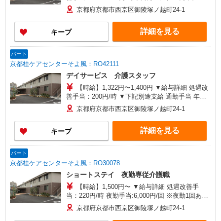
記別途支給 通勤手当 年末年始手当：380円/時
京都府京都市西京区御陵塚ノ越町24-1
※12/300時〜1/324時 寸志あり：年2回（6月・12
月） ※業績による ※処遇改善手当は試用期間中(3
詳細を見る
キープ
ヶ月)は支給なし
パート
京都桂ケアセンターそよ風：RO42111
デイサービス 介護スタッフ
【時給】1,322円〜1,400円 ▼給与詳細 処遇改
善手当：200円/時 ▼下記別途支給 通勤手当 年末
年始手当：380円/時 寸志あり：年2回（6月・12
京都府京都市西京区御陵塚ノ越町24-1
月） ※業績による ※処遇改善手当は試用期間中(3
ヶ月)は支給なし
詳細を見る
キープ
パート
京都桂ケアセンターそよ風：RO30078
ショートステイ 夜勤専従介護職
【時給】1,500円〜 ▼給与詳細 処遇改善手
当：220円/時 夜勤手当:6,000円/回 ※夜勤1回あた
り30,000円（処遇改善手当含） ▼下記別途支給 通
京都府京都市西京区御陵塚ノ越町24-1
勤手当 年末年始手当：380円/時 寸志あり：年2回