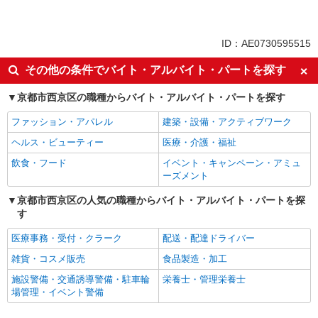
派遣社員
同じ特徴から上桂駅の求人を探す
ID：AE0730595515
入社日応相談
未経験歓迎
その他の条件でバイト・アルバイト・パートを探す
経験者・有資格者歓迎
新卒・第二新卒歓迎
京都市西京区の職種からバイト・アルバイト・パートを探す
女性活躍中
主婦・主夫歓迎
ファッション・アパレル
建築・設備・アクティブワーク
フリーター歓迎
学歴不問
ヘルス・ビューティー
医療・介護・福祉
ブランクOK
ミドル（40代～）活躍中
飲食・フード
イベント・キャンペーン・アミュ
エルダー（50代～）活躍中
シニア（60代～）活躍中
ーズメント
高収入・高額
ボーナス・賞与あり
京都市西京区の人気の職種からバイト・アルバイト・パートを探
昇給あり
完全週休2日制
す
フルタイム歓迎
禁煙・分煙
医療事務・受付・クラーク
配送・配達ドライバー
駅直結・駅チカ
車通勤OK
雑貨・コスメ販売
食品製造・加工
バイク通勤OK
自転車通勤OK
施設警備・交通誘導警備・駐車輪
栄養士・管理栄養士
残業少なめ（月20h未満）
交通費支給
場管理・イベント警備
社会保険あり
産休・育休取得実績あり