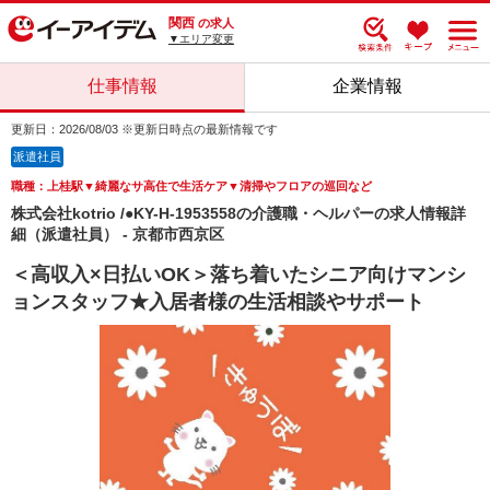
関西
の求人
▼エリア変更
仕事情報
企業情報
更新日：2026/08/03 ※更新日時点の最新情報です
派遣社員
職種：上桂駅▼綺麗なサ高住で生活ケア▼清掃やフロアの巡回など
株式会社kotrio /●KY-H-1953558の介護職・ヘルパーの求人情報詳
細（派遣社員） - 京都市西京区
＜高収入×日払いOK＞落ち着いたシニア向けマンシ
ョンスタッフ★入居者様の生活相談やサポート