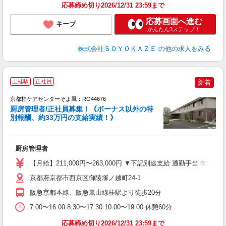
応募締め切り2026/12/31 23:59まで
応募画面へ進む
キープ
かんたん3ステップ！
株式会社ＳＯＹＯＫＡＺＥ
の他の求人をみる
上桂駅
正社員
新着
京都桂ケアセンターそよ風：RO44676
厨房管理者/正社員募集！《ボーナス以外の特
別報酬、約33万円の支給実績！》
月
入
厨房管理者
中
り
【月給】211,000円〜263,000円 ▼下記別途支給 通勤手当 年末
京都府京都市西京区御陵塚ノ越町24-1
支
阪急京都本線、阪急嵐山線桂駅より徒歩20分
休
7:00〜16:00 8:30〜17:30 10:00〜19:00 休憩60分
応募締め切り2026/12/31 23:59まで