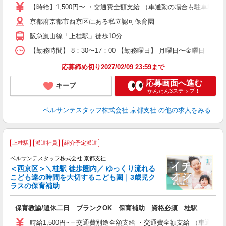
卒
【時給】1,500円〜 ・交通費全額支給 （車通勤の場合も駐車場
ク
京都府京都市西京区にある私立認可保育園
0
フ
阪急嵐山線「上桂駅」徒歩10分
副
【勤務時間】 8：30〜17：00 【勤務曜日】 月曜日〜金曜日
率
応募締め切り2027/02/09 23:59まで
応募画面へ進む
キープ
かんたん3ステップ！
ベルサンテスタッフ株式会社 京都支社
の他の求人をみる
上桂駅
派遣社員
紹介予定派遣
ベルサンテスタッフ株式会社 京都支社
＜西京区＞＼桂駅 徒歩圏内／ ゆっくり流れる
こども達の時間を大切するこども園｜3歳児ク
ラスの保育補助
て
保育教諭/週休二日 ブランクOK 保育補助 資格必須 桂駅
入
卒
時給1,500円~＋交通費別途全額支給 ・交通費全額支給 （車通