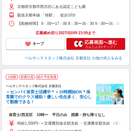
ク
京都府京都市西京区にある認定こども園
0
フ
阪急京都本線 「桂駅」 徒歩10分
副
【勤務時間】 9：00〜17：00 8：30〜16：30 9：00〜16：00
率
応募締め切り2027/02/09 23:59まで
応募画面へ進む
キープ
かんたん3ステップ！
ベルサンテスタッフ株式会社 京都支社
の他の求人をみる
上桂駅
派遣社員
紹介予定派遣
先
ベルサンテスタッフ株式会社 京都支社
＜センパイ保育士活躍中＊＞10時開始OK＊保
育園でのクラス補助！優しい先生多く、安心し
て勤務できる！
つ
入
保育士/西京区 10時〜 平日のみ 残業・持ち帰りなし
卒
ク
時給1,500円~＋交通費別途全額支給 ・交通費全額支給 （車通
0