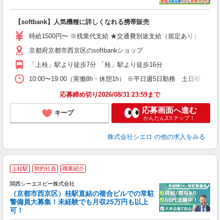
い
即
【softbank】人気機種に詳しくなれる携帯販売
躍
ー
時給1500円〜 ※残業代支給 ★交通費別途支給（規定あり） ゜+゜
平
京都府京都市西京区のsoftbankショップ
ク
族
「上桂」駅より徒歩7分 「桂」駅より徒歩16分
10:00〜19:00（実働8h・休憩1h） ※平日週5日勤務 土日祝休み
応募締め切り2026/08/31 23:59まで
応募画面へ進む
キープ
かんたん3ステップ！
株式会社シエロ
の他の求人をみる
上桂駅
契約社員
職業紹介
関西シーエスピー株式会社
だ
（京都市西京区）桂駅直結の複合ビルでの常駐
警備員大募集！未経験でも月収25万円も以上
駅
可！