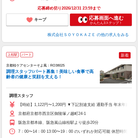
応募締め切り2026/12/31 23:59まで
応募画面へ進む
キープ
かんたん3ステップ！
株式会社ＳＯＹＯＫＡＺＥ
の他の求人をみる
上桂駅
パート
新着
京都桂ケアセンターそよ風：RO38025
調理スタッフ/パート募集！美味しい食事で高
齢者の健康と笑顔を支える！
月
入
調理スタッフ
中
り
【時給】1,122円〜1,200円 ▼下記別途支給 通勤手当 年末年始手当：
ブ
バ
京都府京都市西京区御陵塚ノ越町24-1
阪急京都本線、阪急嵐山線桂駅より徒歩20分
7：00〜14：00 13:00〜19：00 のいずれか対応可能 休憩