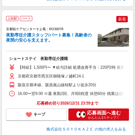
上桂駅
パート
新着
京都桂ケアセンターそよ風：RO30078
夜勤専従介護スタッフ/パート募集！高齢者の
夜間の安心を支えます。
す
入
ショートステイ 夜勤専従介護職
中
り
【時給】1,500円〜 ▼給与詳細 処遇改善手当：220円/時 夜勤手当
ー
自
京都府京都市西京区御陵塚ノ越町24-1
（
阪急京都本線、阪急嵐山線桂駅より徒歩20分
16:00〜翌9:00 ※週 夜勤2回、月8回程度 休憩60分 残業ほぼな
応募締め切り2026/12/31 23:59まで
応募画面へ進む
キープ
かんたん3ステップ！
株式会社ＳＯＹＯＫＡＺＥ
の他の求人をみる