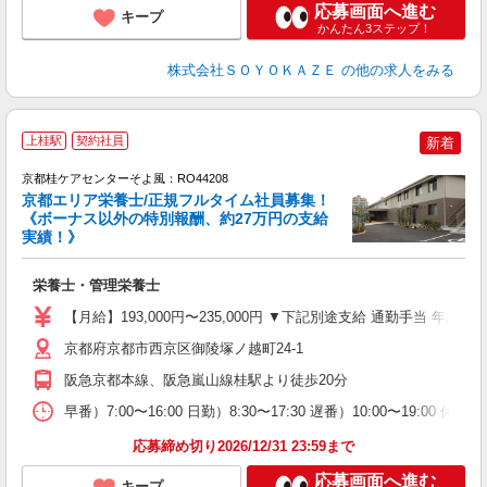
応募画面へ進む
キープ
かんたん3ステップ！
株式会社ＳＯＹＯＫＡＺＥ
の他の求人をみる
上桂駅
契約社員
新着
京都桂ケアセンターそよ風：RO44208
京都エリア栄養士/正規フルタイム社員募集！
《ボーナス以外の特別報酬、約27万円の支給
実績！》
月
入
栄養士・管理栄養士
中
り
【月給】193,000円〜235,000円 ▼下記別途支給 通勤手当 年末
夕
満
京都府京都市西京区御陵塚ノ越町24-1
阪急京都本線、阪急嵐山線桂駅より徒歩20分
早番）7:00〜16:00 日勤）8:30〜17:30 遅番）10:00〜19:0
応募締め切り2026/12/31 23:59まで
応募画面へ進む
キープ