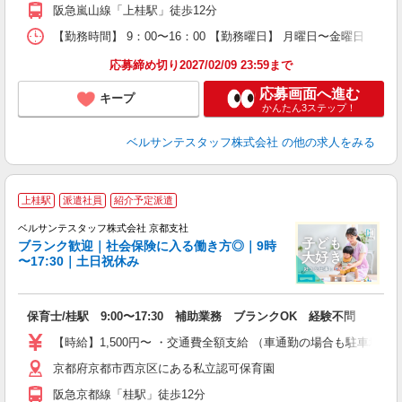
副
阪急嵐山線「上桂駅」徒歩12分
率
【勤務時間】 9：00〜16：00 【勤務曜日】 月曜日〜金曜日
応募締め切り2027/02/09 23:59まで
応募画面へ進む
キープ
かんたん3ステップ！
ベルサンテスタッフ株式会社
の他の求人をみる
上桂駅
派遣社員
紹介予定派遣
ベルサンテスタッフ株式会社 京都支社
ブランク歓迎｜社会保険に入る働き方◎｜9時
す
〜17:30｜土日祝休み
0.
保育士/桂駅 9:00〜17:30 補助業務 ブランクOK 経験不問
入
卒
【時給】1,500円〜 ・交通費全額支給 （車通勤の場合も駐車場
ク
京都府京都市西京区にある私立認可保育園
0
フ
阪急京都線「桂駅」徒歩12分
副