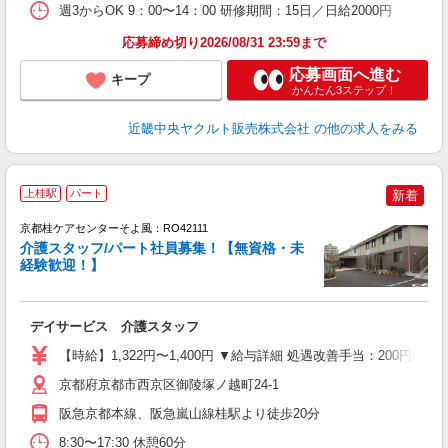
週3からOK 9：00〜14：00 研修期間：15日／日給2000円
応募締め切り2026/08/31 23:59まで
応募画面へ進む
キープ
かんたん3ステップ！
近畿中央ヤクルト販売株式会社
の他の求人をみる
上桂駅
パート
新着
京都桂ケアセンターそよ風：RO42111
介護スタッフ/パート社員募集！【無資格・未
経験歓迎！】
す
入
デイサービス 介護スタッフ
中
り
【時給】1,322円〜1,400円 ▼給与詳細 処遇改善手当：200円
朝
ク
京都府京都市西京区御陵塚ノ越町24-1
阪急京都本線、阪急嵐山線桂駅より徒歩20分
8:30〜17:30 休憩60分