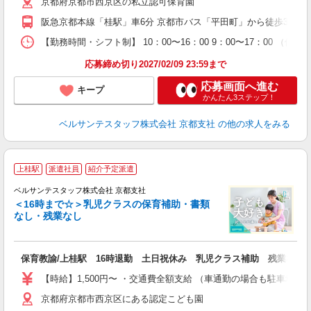
京都府京都市西京区の私立認可保育園
フ
ク
阪急京都本線「桂駅」車6分 京都市バス「平田町」から徒歩3分
得
金
【勤務時間・シフト制】 10：00〜16：00 9：00〜17：00
応募締め切り2027/02/09 23:59まで
応募画面へ進む
キープ
かんたん3ステップ！
ベルサンテスタッフ株式会社 京都支社
の他の求人をみる
上桂駅
派遣社員
紹介予定派遣
安
ベルサンテスタッフ株式会社 京都支社
＜16時まで☆＞乳児クラスの保育補助・書類
なし・残業なし
が
入
保育教諭/上桂駅 16時退勤 土日祝休み 乳児クラス補助 残業なし
卒
ク
【時給】1,500円〜 ・交通費全額支給 （車通勤の場合も駐車場
0
京都府京都市西京区にある認定こども園
フ