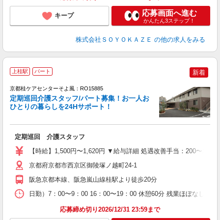
応募画面へ進む
キープ
かんたん3ステップ！
株式会社ＳＯＹＯＫＡＺＥ
の他の求人をみる
上桂駅
パート
新着
京都桂ケアセンターそよ風：RO15885
定期巡回介護スタッフ/パート募集！お一人お
ひとりの暮らしを24Hサポート！
す
入
定期巡回 介護スタッフ
中
り
【時給】1,500円〜1,620円 ▼給与詳細 処遇改善手当：200〜22
ー
イ
京都府京都市西京区御陵塚ノ越町24-1
あ
阪急京都本線、阪急嵐山線桂駅より徒歩20分
日勤）7：00〜9：00 16：00〜19：00 休憩60分 残業ほぼなし 
応募締め切り2026/12/31 23:59まで