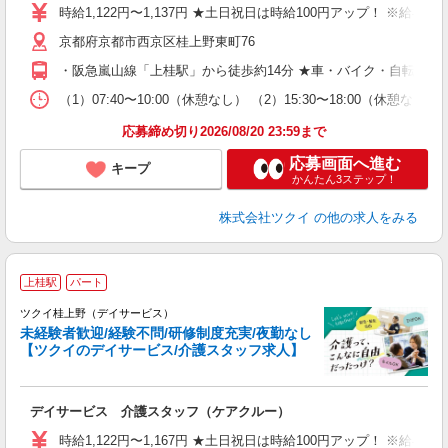
り
時給1,122円〜1,137円 ★土日祝日は時給100円アップ！ ※給
リ
京都府京都市西京区桂上野東町76
ー
O
・阪急嵐山線「上桂駅」から徒歩約14分 ★車・バイク・自転車通
な
（1）07:40〜10:00（休憩なし） （2）15:30〜18:00
髪
応募締め切り2026/08/20 23:59まで
応募画面へ進む
キープ
かんたん3ステップ！
株式会社ツクイ
の他の求人をみる
上桂駅
パート
ツクイ桂上野（デイサービス）
未経験者歓迎/経験不問/研修制度充実/夜勤なし
【ツクイのデイサービス/介護スタッフ求人】
各
デイサービス 介護スタッフ（ケアクルー）
入
り
時給1,122円〜1,167円 ★土日祝日は時給100円アップ！ ※給