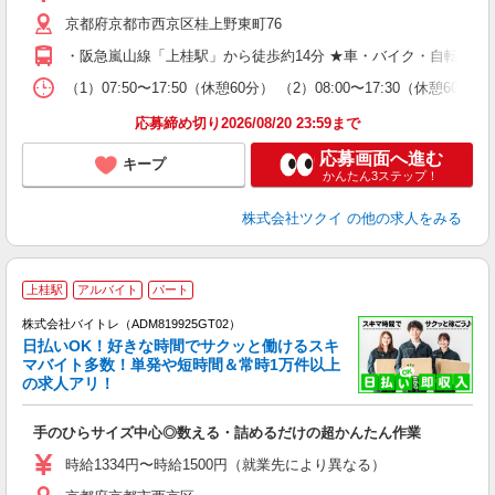
リ
京都府京都市西京区桂上野東町76
ー
O
・阪急嵐山線「上桂駅」から徒歩約14分 ★車・バイク・自転車通
な
（1）07:50〜17:50（休憩60分） （2）08:00〜17:30（休憩
髪
応募締め切り2026/08/20 23:59まで
応募画面へ進む
キープ
かんたん3ステップ！
株式会社ツクイ
の他の求人をみる
上桂駅
アルバイト
パート
株式会社バイトレ（ADM819925GT02）
く
日払いOK！好きな時間でサクッと働けるスキ
マバイト多数！単発や短時間＆常時1万件以上
☆
の求人アリ！
験
手のひらサイズ中心◎数える・詰めるだけの超かんたん作業
即
活
時給1334円〜時給1500円（就業先により異なる）
（