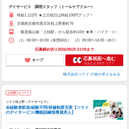
各
デイサービス 調理スタッフ（ミールケアクルー）
入
り
時給1,122円 ★土日祝日は時給100円アップ！
リ
京都府京都市西京区桂上野東町76
ー
O
・阪急嵐山線「上桂駅」から徒歩約14分 ★車・バイク・自転車通
な
（1）09:00〜16:00（休憩60分） （2）09:00〜14:00（休
髪
応募締め切り2026/08/20 23:59まで
応募画面へ進む
キープ
かんたん3ステップ！
株式会社ツクイ
の他の求人をみる
上桂駅
パート
ツクイ桂上野（デイサービス）
未経験者歓迎/経験不問/研修制度充実【ツクイ
のデイサービス/機能訓練指導員求人】
各