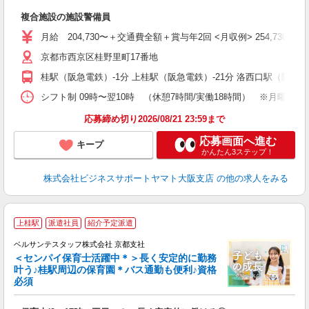
複合施設の施設警備員
月給 204,730〜＋交通費全額＋賞与年2回 <月収例> 254,730
京都市西京区桂野里町17番地
桂駅（阪急電鉄）-1分 上桂駅（阪急電鉄）-21分 洛西口駅（阪急電
シフト制 09時〜翌10時 （休憩7時間/実働18時間） ※月曜日
応募締め切り2026/08/21 23:59まで
応募画面へ進む
キープ
かんたん3ステップ！
株式会社ビジネスサポートヤマト大阪支店
の他の求人をみる
上桂駅
派遣社員
紹介予定派遣
ベルサンテスタッフ株式会社 京都支社
＜センパイ保育士活躍中＊＞長く安定的に勤務
叶う♪桂駅周辺の保育園＊バス通勤も便利♪資格
必須
の