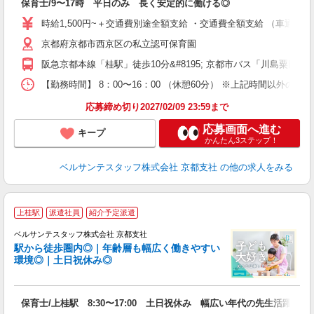
保育士/9〜17時 平日のみ 長く安定的に働ける◎
入
卒
時給1,500円~＋交通費別途全額支給 ・交通費全額支給 （車通
ク
京都府京都市西京区の私立認可保育園
0
フ
阪急京都本線「桂駅」徒歩10分&#8195; 京都市バス「川島粟田町
車
【勤務時間】 8：00〜16：00 （休憩60分） ※上記時間以外の
度
応募締め切り2027/02/09 23:59まで
応募画面へ進む
キープ
かんたん3ステップ！
ベルサンテスタッフ株式会社 京都支社
の他の求人をみる
■
上桂駅
派遣社員
紹介予定派遣
ベルサンテスタッフ株式会社 京都支社
駅から徒歩圏内◎｜年齢層も幅広く働きやすい
環境◎｜土日祝休み◎
実
保育士/上桂駅 8:30〜17:00 土日祝休み 幅広い年代の先生活躍中
入