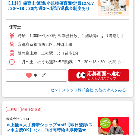
【上桂】保育士/派遣/小規模保育園/定員12名/7
：30〜18：30内/週3〜/駅近/退職金制度あり
こ
ミ
ニ
保育士
研
時給 1,300〜1,500円 ※勤務日数、ご経験等により考慮します
京都府京都市西京区上桂森上町
阪急嵐山線 上桂駅 より徒歩1分
・月〜土 のうち週3〜5日勤務 ・7：30〜18：30 の間でのシフト制
応募画面へ進む
キープ
かんたん3ステップ！
セントスタッフ株式会社
の他の求人をみる
★
上桂駅
紹介予定派遣
♪
株式会社シエロ
≪上桂≫大手携帯ショップstaff【即日登録/ス
マホ面接OK】♪シエロは高時給＆厚待遇★