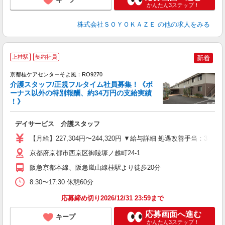
かんたん3ステップ！
株式会社ＳＯＹＯＫＡＺＥ
の他の求人をみる
上桂駅
契約社員
新着
京都桂ケアセンターそよ風：RO9270
介護スタッフ/正規フルタイム社員募集！《ボ
ーナス以外の特別報酬、約34万円の支給実績
！》
す
入
デイサービス 介護スタッフ
中
り
【月給】227,304円〜244,320円 ▼給与詳細 処遇改善手当：34
型
少
京都府京都市西京区御陵塚ノ越町24-1
阪急京都本線、阪急嵐山線桂駅より徒歩20分
8:30〜17:30 休憩60分
応募締め切り2026/12/31 23:59まで
応募画面へ進む
キープ
かんたん3ステップ！