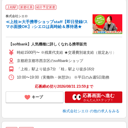
★
上桂駅
派遣社員
紹介予定派遣
♪
株式会社シエロ
≪上桂≫大手携帯ショップstaff【即日登録/ス
マホ面接OK】♪シエロは高時給＆厚待遇★
い
即
【softbank】人気機種に詳しくなれる携帯販売
躍
ー
時給1500円〜 ※残業代支給 ★交通費別途支給（規定あり） ゜+゜
平
京都府京都市西京区のsoftbankショップ
ク
族
「上桂」駅より徒歩7分 「桂」駅より徒歩16分
10:00〜19:00（実働8h・休憩1h） ※平日のみ週5日勤務
応募締め切り2026/08/31 23:59まで
応募画面へ進む
キープ
かんたん3ステップ！
株式会社シエロ
の他の求人をみる