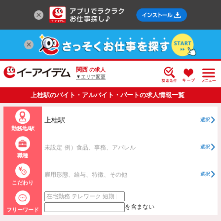
関西
の求人
▼エリア変更
上桂駅のバイト・アルバイト・パートの求人情報一覧
上桂駅
選択
勤務地/駅
未設定
例）食品、事務、アパレル
選択
職種
雇用形態、給与、特徴、その他
選択
こだわり
を含まない
フリーワード