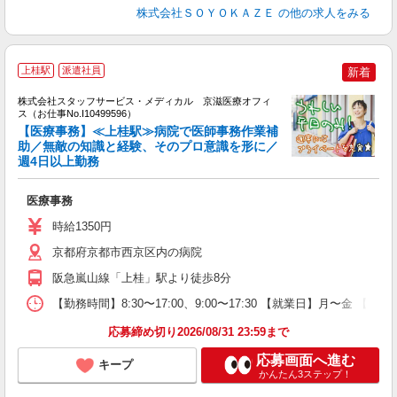
株式会社ＳＯＹＯＫＡＺＥ
の他の求人をみる
上桂駅
派遣社員
新着
方
を
株式会社スタッフサービス・メディカル 京滋医療オフィ
み
ス（お仕事No.I10499596）
【医療事務】≪上桂駅≫病院で医師事務作業補
助／無敵の知識と経験、そのプロ意識を形に／
週4日以上勤務
は
医療事務
時給1350円
京都府京都市西京区内の病院
阪急嵐山線「上桂」駅より徒歩8分
【勤務時間】8:30〜17:00、9:00〜17:30 【就業日】月〜金 【勤
応募締め切り2026/08/31 23:59まで
応募画面へ進む
キープ
かんたん3ステップ！