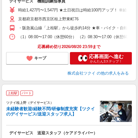
デイサービス 機能訓練指導員
入
り
時給1,427円〜1,547円 ★土日祝日は時給100円アップ！ ※給
リ
京都府京都市西京区桂上野東町76
ー
O
・阪急嵐山線「上桂駅」から徒歩約14分 ★車・バイク・自転車通
な
（1）08:00〜17:00（休憩60分） （2）08:30〜17:00（休
髪
応募締め切り2026/08/20 23:59まで
応募画面へ進む
キープ
かんたん3ステップ！
株式会社ツクイ
の他の求人をみる
上桂駅
パート
ツクイ桂上野（デイサービス）
未経験者歓迎/経験不問/研修制度充実【ツクイ
のデイサービス/送迎スタッフ求人】
各
デイサービス 送迎スタッフ（ケアドライバー）
入