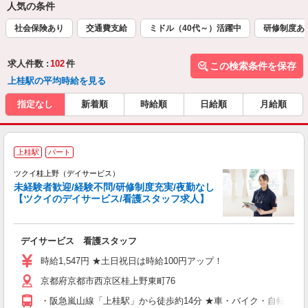
人気の条件
社会保険あり
交通費支給
ミドル（40代～）活躍中
研修制度あ
求人件数 :
102
件
この検索条件を保存
上桂駅の平均時給を見る
指定なし
新着順
時給順
日給順
月給順
上桂駅
パート
ツクイ桂上野（デイサービス）
未経験者歓迎/経験不問/研修制度充実/夜勤なし
【ツクイのデイサービス/看護スタッフ求人】
各
デイサービス 看護スタッフ
入
り
時給1,547円 ★土日祝日は時給100円アップ！
リ
京都府京都市西京区桂上野東町76
ー
O
・阪急嵐山線「上桂駅」から徒歩約14分 ★車・バイク・自転車通