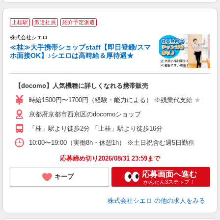
★
上桂駅
派遣社員
紹介予定派遣
♪
株式会社シエロ
≪桂≫大手携帯ショップstaff【即日登録/スマ
ホ面接OK】♪シエロは高時給＆厚待遇★
い
即
【docomo】人気機種に詳しくなれる携帯販売
躍
ー
時給1500円〜1700円（経験・能力による） ※残業代支給 ★交通
自
京都府京都市西京区のdocomoショップ
ン
「桂」駅より徒歩2分 「上桂」駅より徒歩16分
10:00〜19:00（実働8h・休憩1h） ※土日祝含む週5日勤務
応募締め切り2026/08/31 23:59まで
応募画面へ進む
キープ
かんたん3ステップ！
株式会社シエロ
の他の求人をみる