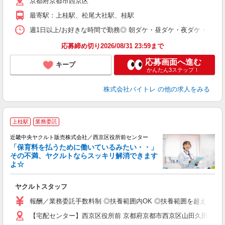
京都府京都市西京区
短
K
最寄駅：上桂駅、松尾大社駅、桂駅
日
髪
週1日以上/お好きな時間で勤務◎ 朝ダケ・昼ダケ・夜ダケ・夜勤など、 ご自
応募締め切り2026/08/31 23:59まで
応募画面へ進む
キープ
かんたん3ステップ！
株式会社バイトレ
の他の求人をみる
上桂駅
業務委託
近畿中央ヤクルト販売株式会社／西京区役所前センター
「保育料を払うために働いているみたい・・」
その不満、ヤクルトならスッキリ解消できます
よ☆
し
未
ヤクルトスタッフ
ア
業
報酬／業務委託手数料制 ◎扶養範囲内OK ◎扶養範囲を超えた高収
【宅配センター】西京区役所前 京都府京都市西京区山田久田町1-1