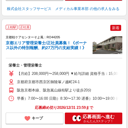
株式会社スタッフサービス メディカル事業本部
の他の求人をみる
上桂駅
正社員
新着
京都桂ケアセンターそよ風：RO44205
京都エリア管理栄養士/正社員募集！《ボーナ
ス以外の特別報酬、約27万円の支給実績！》
月
入
栄養士・管理栄養士
中
り
【月給】208,000円〜258,000円 ▼給与詳細 資格手当：15,0
京都府京都市西京区御陵塚ノ越町24-1
支
阪急京都本線、阪急嵐山線桂駅より徒歩20分
業
早番）7:00〜16:00 日勤）8:30〜17:30 遅番）10:00〜19:0
応募締め切り2026/12/31 23:59まで
応募画面へ進む
キープ
かんたん3ステップ！