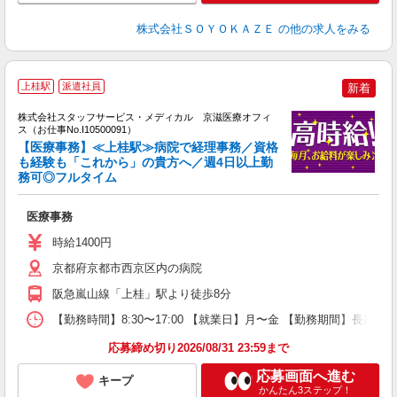
株式会社ＳＯＹＯＫＡＺＥ
の他の求人をみる
上桂駅
派遣社員
新着
方
を
株式会社スタッフサービス・メディカル 京滋医療オフィ
み
ス（お仕事No.I10500091）
【医療事務】≪上桂駅≫病院で経理事務／資格
も経験も「これから」の貴方へ／週4日以上勤
務可◎フルタイム
は
医療事務
時給1400円
京都府京都市西京区内の病院
阪急嵐山線「上桂」駅より徒歩8分
【勤務時間】8:30〜17:00 【就業日】月〜金 【勤務期間】長期
応募締め切り2026/08/31 23:59まで
応募画面へ進む
キープ
かんたん3ステップ！