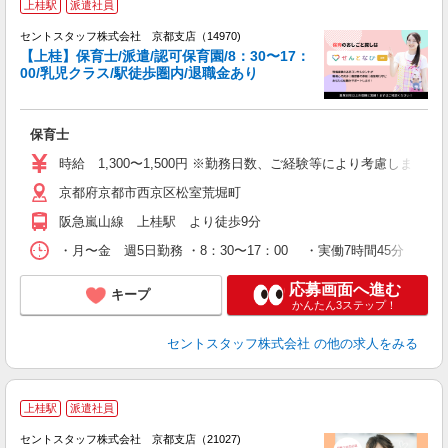
上桂駅
派遣社員
セントスタッフ株式会社 京都支店（14970)
【上桂】保育士/派遣/認可保育園/8：30〜17：
00/乳児クラス/駅徒歩圏内/退職金あり
こ
ミ
ニ
保育士
昼
時給 1,300〜1,500円 ※勤務日数、ご経験等により考慮します
京都府京都市西京区松室荒堀町
阪急嵐山線 上桂駅 より徒歩9分
・月〜金 週5日勤務 ・8：30〜17：00 ・実働7時間45分 
応募画面へ進む
キープ
かんたん3ステップ！
セントスタッフ株式会社
の他の求人をみる
上桂駅
派遣社員
セントスタッフ株式会社 京都支店（21027)