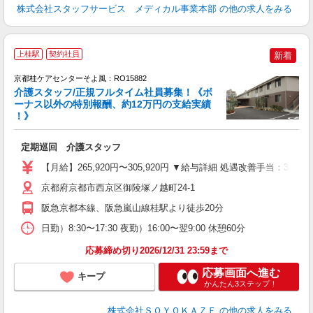
株式会社スタッフサービス メディカル事業本部
の他の求人をみる
上桂駅
契約社員
新着
京都桂ケアセンターそよ風：RO15882
介護スタッフ/正規フルタイム社員募集！《ボ
ーナス以外の特別報酬、約12万円の支給実績
！》
す
入
定期巡回 介護スタッフ
中
り
【月給】265,920円〜305,920円 ▼給与詳細 処遇改善手当：35
深
バ
京都府京都市西京区御陵塚ノ越町24-1
員
阪急京都本線、阪急嵐山線桂駅より徒歩20分
日勤）8:30〜17:30 夜勤）16:00〜翌9:00 休憩60分
応募締め切り2026/12/31 23:59まで
応募画面へ進む
キープ
かんたん3ステップ！
株式会社ＳＯＹＯＫＡＺＥ
の他の求人をみる