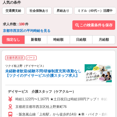
人気の条件
交通費支給
社会保険あり
昇給あり
ミドル（40代～）活躍中
求人件数 :
100
件
この検索条件を保存
京都市西京区の平均時給を見る
指定なし
新着順
時給順
日給順
月給順
京都市西京区
パート
ツクイ桂上野（デイサービス）
未経験者歓迎/経験不問/研修制度充実/夜勤なし
【ツクイのデイサービス/介護スタッフ求人】
各
デイサービス 介護スタッフ（ケアクルー）
入
り
時給1,122円〜1,167円 ★土日祝日は時給100円アップ！ ※給
リ
京都府京都市西京区桂上野東町76
ー
O
・阪急嵐山線「上桂駅」から徒歩約14分 ★車・バイク・自転車通