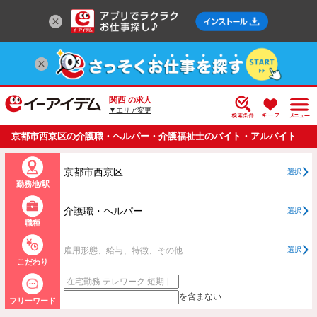
関西
の求人
▼エリア変更
京都市西京区の介護職・ヘルパー・介護福祉士のバイト・アルバイト
・パートの求人情報一覧
京都市西京区
選択
勤務地/駅
介護職・ヘルパー
選択
職種
雇用形態、給与、特徴、その他
選択
こだわり
を含まない
フリーワード