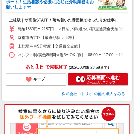
女
ポート！生活相談や必要に応じた介助業務をお
ド
願いします☆
活
ル
上桂駅｜サ高住STAFF＊落ち着いた雰囲気でゆったりお仕事♪
自
時給1550円〜2187円 ＜日払い有/週払い有/交通費全支給(ガソリ
役
京都市西京区【最寄り駅：上桂】
上桂駅⇒車5分程度【交通費全支給】
≪シフト制/実働8時間≫週3〜OK [例] ・08:00 〜 17:00 ・10:00
1
あと
日
で掲載終了
(2026/08/09 23:59まで)
応募画面へ進む
キープ
かんたん3ステップ！
株式会社コトリオ
の他の求人をみる