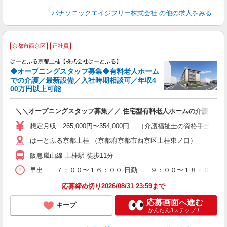
パナソニックエイジフリー株式会社
の他の求人をみる
＼
京都市西京区
正社員
はーとふる京都上桂【株式会社はーとふる】
◆オープニングスタッフ募集◆有料老人ホーム
ケ
での介護／最新設備／入社時期相談可／年収4
00万円以上可能
り
＼＼オープニングスタッフ募集／／ 住宅型有料老人ホームの介護スタ
昇
想定月収 265,000円〜354,000円 （介護福祉士の資格手
はーとふる京都上桂 （京都府京都市西京区上桂東ノ口）
阪急嵐山線 上桂駅 徒歩11分
早出 ７：００〜１６：００ 日勤 ９：００〜１８：００ 遅出
応募締め切り2026/08/31 23:59まで
応募画面へ進む
キープ
かんたん3ステップ！