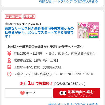
有限会社ハートフルケア
の他の求人をみる
京都市西京区
派遣社員
株式会社kotrio /●KY-H-2014738
女
綺麗なサービス付き高齢者住宅◆異業種からの
ド
転職者が多く、安心してスタートできる環境で
活
す！
ル
自
上桂駅＊年齢不問◎未経験から安定した業界へ＊サ高住
役
時給1550円〜2187円 ＜日払い有/週払い有/交通費全支給(ガソリ
京都市西京区【最寄り駅：上桂】
上桂駅⇒車5分程度【交通費全支給】
＜週3〜シフト制＞残業なし ・7:00〜16:00 ・9:00〜18:00 ・
1
あと
日
で掲載終了
(2026/08/09 23:59まで)
応募画面へ進む
キープ
かんたん3ステップ！
株式会社コトリオ
の他の求人をみる