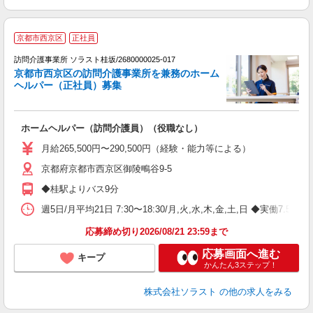
京都市西京区
正社員
訪問介護事業所 ソラスト桂坂/2680000025-017
京都市西京区の訪問介護事業所を兼務のホーム
ヘルパー（正社員）募集
務
ホームヘルパー（訪問介護員）（役職なし）
未
月給265,500円〜290,500円（経験・能力等による）
京都府京都市西京区御陵鴫谷9-5
◆桂駅よりバス9分
週5日/月平均21日 7:30〜18:30/月,火,水,木,金,土,日 
応募締め切り2026/08/21 23:59まで
応募画面へ進む
キープ
かんたん3ステップ！
株式会社ソラスト
の他の求人をみる