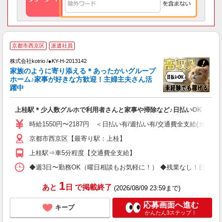
2
京都市西京区
派遣社員
株式会社kotrio /●KY-H-2013142
女
家族のように寄り添える＊あったかいグループ
ド
ホーム♪家事が好きな方歓迎！主婦主夫さん活
活
躍中
ル
自
上桂駅＊少人数グルホで利用者さんと家事や掃除など♪日払いOK
役
時給1550円〜2187円 ＜日払い有/週払い有/交通費全支給(ガソリ
京都市西京区【最寄り駅：上桂】
上桂駅⇒車5分程度【交通費全支給】
◆週3日〜勤務OK（曜日相談もお気軽に！） ◆残業なし！日勤のみの勤務もOK 
1
あと
日
で掲載終了
(2026/08/09 23:59まで)
応募画面へ進む
キープ
かんたん3ステップ！