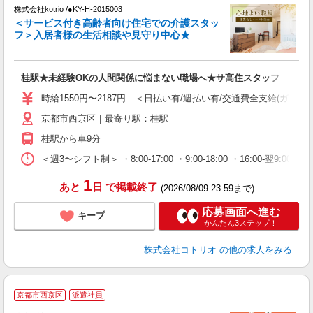
株式会社kotrio /●KY-H-2015003
女
＜サービス付き高齢者向け住宅での介護スタッ
ド
フ＞入居者様の生活相談や見守り中心★
活
ル
自
桂駅★未経験OKの人間関係に悩まない職場へ★サ高住スタッフ
役
時給1550円〜2187円 ＜日払い有/週払い有/交通費全支給(ガソリ
京都市西京区｜最寄り駅：桂駅
桂駅から車9分
＜週3〜シフト制＞ ・8:00-17:00 ・9:00-18:00 ・16:00-
1
あと
日
で掲載終了
(2026/08/09 23:59まで)
応募画面へ進む
キープ
かんたん3ステップ！
株式会社コトリオ
の他の求人をみる
京都市西京区
派遣社員