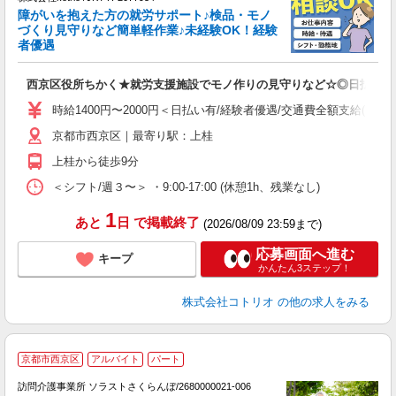
女
障がいを抱えた方の就労サポート♪検品・モノ
ド
づくり見守りなど簡単軽作業♪未経験OK！経験
活
者優遇
ル
自
西京区役所ちかく★就労支援施設でモノ作りの見守りなど☆◎日払
役
時給1400円〜2000円＜日払い有/経験者優遇/交通費全額支給(ガソ
京都市西京区｜最寄り駅：上桂
上桂から徒歩9分
＜シフト/週３〜＞ ・9:00-17:00 (休憩1h、残業なし)
1
あと
日
で掲載終了
(2026/08/09 23:59まで)
応募画面へ進む
キープ
かんたん3ステップ！
株式会社コトリオ
の他の求人をみる
京都市西京区
アルバイト
パート
訪問介護事業所 ソラストさくらんぼ/2680000021-006