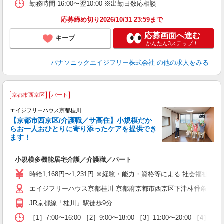
勤務時間 16:00〜翌10:00 ※出勤日数応相談
応募締め切り2026/10/31 23:59まで
応募画面へ進む
キープ
かんたん3ステップ！
パナソニックエイジフリー株式会社
の他の求人をみる
京都市西京区
パート
エイジフリーハウス京都桂川
【京都市西京区/介護職／サ高住】小規模だか
らお一人おひとりに寄り添ったケアを提供でき
ます！
小規模多機能居宅介護／介護職／パート
未
実
時給1,168円〜1,231円 ※経験・能力・資格等による 社会福祉士・介
ク
エイジフリーハウス京都桂川 京都府京都市西京区下津林番条町86
JR京都線「桂川」駅徒歩9分
［1］7:00〜16:00 ［2］9:00〜18:00 ［3］11:00〜20:00 