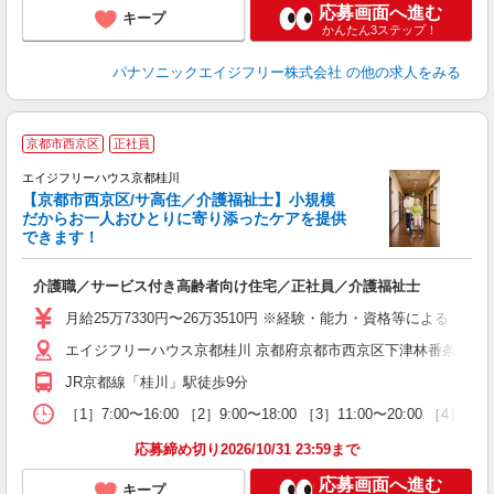
応募画面へ進む
キープ
かんたん3ステップ！
パナソニックエイジフリー株式会社
の他の求人をみる
京都市西京区
正社員
エイジフリーハウス京都桂川
【京都市西京区/サ高住／介護福祉士】小規模
だからお一人おひとりに寄り添ったケアを提供
できます！
介護職／サービス付き高齢者向け住宅／正社員／介護福祉士
研
貸
月給25万7330円〜26万3510円 ※経験・能力・資格等による 介
エイジフリーハウス京都桂川 京都府京都市西京区下津林番条町86
JR京都線「桂川」駅徒歩9分
［1］7:00〜16:00 ［2］9:00〜18:00 ［3］11:00〜20:00 ［4］1
応募締め切り2026/10/31 23:59まで
応募画面へ進む
キープ