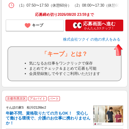
な
（1）07:50〜17:50（休憩60分） （2）08:00〜17:30（休憩
髪
応募締め切り2026/08/20 23:59まで
応募画面へ進む
キープ
かんたん3ステップ！
株式会社ツクイ
の他の求人をみる
「キープ」とは？
気になるお仕事をワンクリックで保存
まとめてチェック＆まとめて応募も可能
会員登録無しで今すぐご利用いただけます
京都市西京区
アルバイト
パート
そんぽの家S 桂川/2126bc2
年齢不問、資格取りたての方もOK！ 安心し
て働ける環境で、介護のお仕事に携わりません
か！
さ