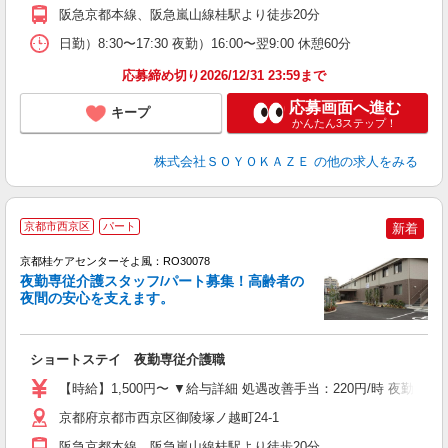
員
阪急京都本線、阪急嵐山線桂駅より徒歩20分
日勤）8:30〜17:30 夜勤）16:00〜翌9:00 休憩60分
応募締め切り2026/12/31 23:59まで
応募画面へ進む
キープ
かんたん3ステップ！
株式会社ＳＯＹＯＫＡＺＥ
の他の求人をみる
京都市西京区
パート
新着
京都桂ケアセンターそよ風：RO30078
夜勤専従介護スタッフ/パート募集！高齢者の
夜間の安心を支えます。
す
入
ショートステイ 夜勤専従介護職
中
り
【時給】1,500円〜 ▼給与詳細 処遇改善手当：220円/時 夜勤手当
ー
自
京都府京都市西京区御陵塚ノ越町24-1
（
阪急京都本線、阪急嵐山線桂駅より徒歩20分