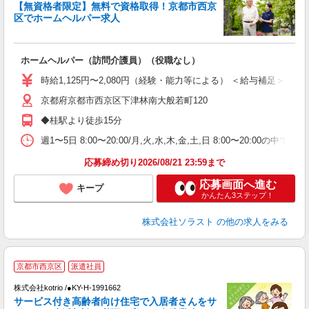
【無資格者限定】無料で資格取得！京都市西京
区でホームヘルパー求人
す
ホームヘルパー（訪問介護員）（役職なし）
未
ア
時給1,125円〜2,080円（経験・能力等による） ＜給与補足＞資格取得
～
京都府京都市西京区下津林南大般若町120
◆桂駅より徒歩15分
週1〜5日 8:00〜20:00/月,火,水,木,金,土,日 8:00〜20:00の
応募締め切り2026/08/21 23:59まで
応募画面へ進む
キープ
かんたん3ステップ！
株式会社ソラスト
の他の求人をみる
2
京都市西京区
派遣社員
株式会社kotrio /●KY-H-1991662
サービス付き高齢者向け住宅で入居者さんをサ