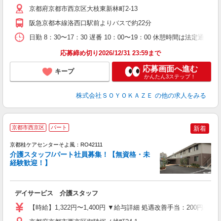
（
京都府京都市西京区大枝東新林町2-13
あ
阪急京都本線洛西口駅前よりバスで約22分
日勤 8：30〜17：30 遅番 10：00〜19：00 休憩時間は法定通り
応募締め切り2026/12/31 23:59まで
応募画面へ進む
キープ
かんたん3ステップ！
株式会社ＳＯＹＯＫＡＺＥ
の他の求人をみる
京都市西京区
パート
新着
京都桂ケアセンターそよ風：RO42111
介護スタッフ/パート社員募集！【無資格・未
経験歓迎！】
す
入
デイサービス 介護スタッフ
中
り
【時給】1,322円〜1,400円 ▼給与詳細 処遇改善手当：200円
朝
ク