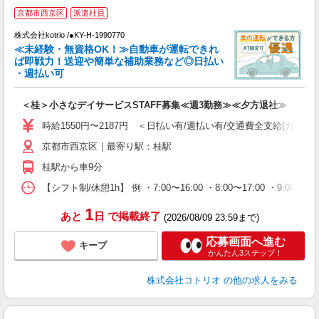
京都市西京区
派遣社員
す
株式会社kotrio /●KY-H-1990770
女
≪未経験・無資格OK！≫自動車が運転できれ
ド
ば即戦力！送迎や簡単な補助業務など◎日払い
活
・週払い可
ル
自
＜桂＞小さなデイサービスSTAFF募集≪週3勤務≫≪夕方退社≫
役
時給1550円〜2187円 ＜日払い有/週払い有/交通費全支給(ガソリ
京都市西京区｜最寄り駅：桂駅
桂駅から車9分
【シフト制/休憩1h】 例 ・7:00〜16:00 ・8:00〜17:00 ・9:00〜
1
あと
日
で掲載終了
(2026/08/09 23:59まで)
応募画面へ進む
キープ
かんたん3ステップ！
株式会社コトリオ
の他の求人をみる