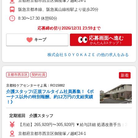
京都府京都市西京区御陵塚ノ越町24-1
阪急京都本線、阪急嵐山線桂駅より徒歩20分
8:30〜17:30 休憩60分
応募締め切り2026/12/31 23:59まで
応募画面へ進む
キープ
かんたん3ステップ！
株式会社ＳＯＹＯＫＡＺＥ
の他の求人をみる
京都市西京区
契約社員
新着
京都桂ケアセンターそよ風：RO15882
介護スタッフ/正規フルタイム社員募集！《ボ
ーナス以外の特別報酬、約12万円の支給実績
！》
す
入
定期巡回 介護スタッフ
中
り
【月給】265,920円〜305,920円 ▼給与詳細 処遇改善手当：35
深
バ
京都府京都市西京区御陵塚ノ越町24-1