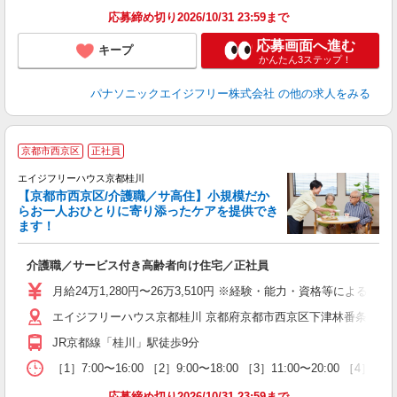
応募締め切り2026/10/31 23:59まで
応募画面へ進む
キープ
かんたん3ステップ！
パナソニックエイジフリー株式会社
の他の求人をみる
京都市西京区
正社員
エイジフリーハウス京都桂川
【京都市西京区/介護職／サ高住】小規模だか
らお一人おひとりに寄り添ったケアを提供でき
ます！
介護職／サービス付き高齢者向け住宅／正社員
未
費
月給24万1,280円〜26万3,510円 ※経験・能力・資格等による 初
エイジフリーハウス京都桂川 京都府京都市西京区下津林番条町86
JR京都線「桂川」駅徒歩9分
［1］7:00〜16:00 ［2］9:00〜18:00 ［3］11:00〜20:00 ［4］1
応募締め切り2026/10/31 23:59まで