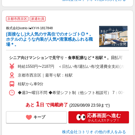
≪
京都市西京区
派遣社員
で
株式会社kotrio /●KY-H-1817848
[面接なし]大人気のサ高住でのオシゴト◎＊。
女
ホテルのような内装が人気×清潔感あふれる職
ド
場＊。
活
ル
シニア向けマンションで見守り・食事配膳など＊桂駅＊。日払可
自
時給1550円〜2187円 ＜日払い有/週払い有/交通費全支給(ガソリ
役
京都市西京区｜最寄り駅：桂駅
桂駅から車9分
◆週3〜曜日不問 ◆希望シフト制（他シフト相談可） 7：00〜16：0
1
あと
日
で掲載終了
(2026/08/09 23:59まで)
応募画面へ進む
キープ
かんたん3ステップ！
株式会社コトリオ
の他の求人をみる