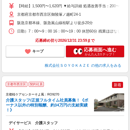
り
【時給】1,500円〜1,620円 ▼給与詳細 処遇改善手当：200〜22
ー
イ
京都府京都市西京区御陵塚ノ越町24-1
あ
阪急京都本線、阪急嵐山線桂駅より徒歩20分
日勤）7：00〜9：00 16：00〜19：00 休憩60分 残業ほぼなし 
応募締め切り2026/12/31 23:59まで
応募画面へ進む
キープ
かんたん3ステップ！
株式会社ＳＯＹＯＫＡＺＥ
の他の求人をみる
京都市西京区
契約社員
新着
京都桂ケアセンターそよ風：RO9270
介護スタッフ/正規フルタイム社員募集！《ボ
ーナス以外の特別報酬、約34万円の支給実績
！》
す
入
デイサービス 介護スタッフ
中
り