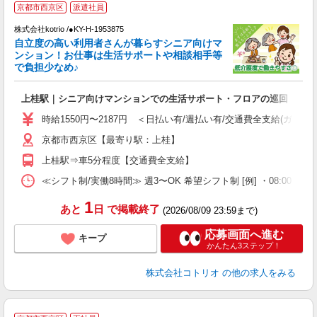
京都市西京区
派遣社員
ま
株式会社kotrio /●KY-H-1953875
女
自立度の高い利用者さんが暮らすシニア向けマ
ド
ンション！お仕事は生活サポートや相談相手等
活
で負担少なめ♪
ル
自
上桂駅｜シニア向けマンションでの生活サポート・フロアの巡回
役
時給1550円〜2187円 ＜日払い有/週払い有/交通費全支給(ガソリ
京都市西京区【最寄り駅：上桂】
上桂駅⇒車5分程度【交通費全支給】
≪シフト制/実働8時間≫ 週3〜OK 希望シフト制 [例] ・08:00 〜 17:0
1
あと
日
で掲載終了
(2026/08/09 23:59まで)
応募画面へ進む
キープ
かんたん3ステップ！
株式会社コトリオ
の他の求人をみる