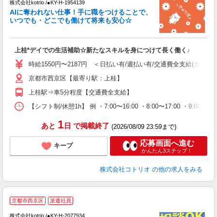
株式会社kotrio /●KY-H-1954139
女
AIに奪われない仕事！手に職をつけることで、
ド
いつでも・どこでも働けて将来も安心☆
活
ル
自
上桂*デイでの生活補助☆新たなスキルを身につけて長く働く♪
役
時給1550円〜2187円 ＜日払い有/週払い有/交通費全支給(ガソリ
京都市西京区【最寄り駅：上桂】
上桂駅⇒車5分程度【交通費全支給】
【シフト制/休憩1h】 例 ・7:00〜16:00 ・8:00〜17:00 ・9:00〜
1
あと
日
で掲載終了
(2026/08/09 23:59まで)
応募画面へ進む
キープ
かんたん3ステップ！
株式会社コトリオ
の他の求人をみる
京都市西京区
派遣社員
日
株式会社kotrio /●KY-H-2077934