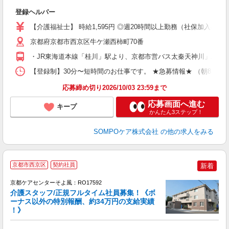
に
登録ヘルパー
経
給
【介護福祉士】 時給1,595円 ◎週20時間以上勤務（社保加入者）の場
業
京都府京都市西京区牛ケ瀬西柿町70番
給
・JR東海道本線「桂川」駅より、京都市営バス太秦天神川」駅前（
【登録制】30分〜短時間のお仕事です。 ★急募情報★ （朝8:00〜10
応募締め切り2026/10/03 23:59まで
応募画面へ進む
キープ
かんたん3ステップ！
SOMPOケア株式会社
の他の求人をみる
京都市西京区
契約社員
新着
京都ケアセンターそよ風：RO17592
介護スタッフ/正規フルタイム社員募集！《ボ
ーナス以外の特別報酬、約34万円の支給実績
！》
す
入