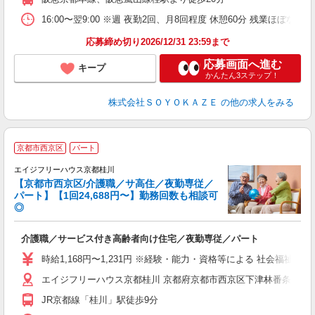
16:00〜翌9:00 ※週 夜勤2回、月8回程度 休憩60分 残業ほぼな
応募締め切り2026/12/31 23:59まで
応募画面へ進む
キープ
かんたん3ステップ！
株式会社ＳＯＹＯＫＡＺＥ
の他の求人をみる
京都市西京区
パート
エイジフリーハウス京都桂川
【京都市西京区/介護職／サ高住／夜勤専従／
パート】【1回24,688円〜】勤務回数も相談可
◎
・
介護職／サービス付き高齢者向け住宅／夜勤専従／パート
未
実
時給1,168円〜1,231円 ※経験・能力・資格等による 社会福祉士
ク
エイジフリーハウス京都桂川 京都府京都市西京区下津林番条町86
JR京都線「桂川」駅徒歩9分