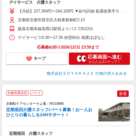
デイサービス 介護スタッフ
中
り
【月給】227,304円〜244,320円 ▼給与詳細 処遇改善手当：3
者
K
京都府京都市西京区大枝東新林町2-13
社
阪急京都本線洛西口駅前よりバスで約22分
デイサービス8:30〜17:30 休憩60分 残業ほぼなし
応募締め切り2026/12/31 23:59まで
応募画面へ進む
キープ
かんたん3ステップ！
株式会社ＳＯＹＯＫＡＺＥ
の他の求人をみる
京都市西京区
パート
新着
京都桂ケアセンターそよ風：RO15885
定期巡回介護スタッフ/パート募集！お一人お
ひとりの暮らしを24Hサポート！
す
入
定期巡回 介護スタッフ
中