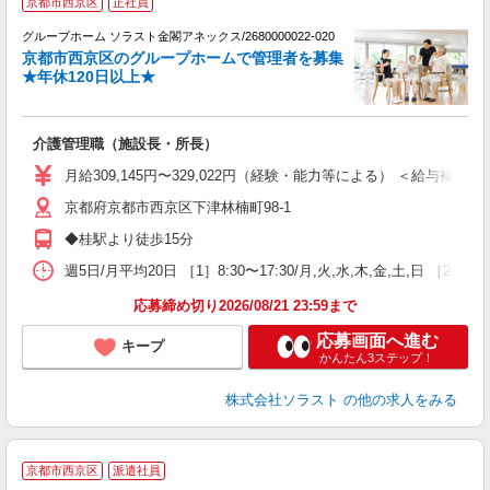
京都市西京区
正社員
グループホーム ソラスト金閣アネックス/2680000022-020
京都市西京区のグループホームで管理者を募集
★年休120日以上★
ま
介護管理職（施設長・所長）
ボ
月給309,145円〜329,022円（経験・能力等による） ＜給与補足＞夜
京都府京都市西京区下津林楠町98-1
◆桂駅より徒歩15分
週5日/月平均20日 ［1］8:30〜17:30/月,火,水,木,金,土,日 ［2］1
応募締め切り2026/08/21 23:59まで
応募画面へ進む
キープ
かんたん3ステップ！
株式会社ソラスト
の他の求人をみる
【
京都市西京区
派遣社員