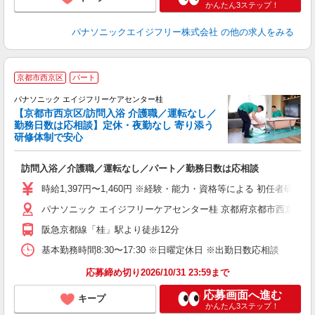
かんたん3ステップ！
パナソニックエイジフリー株式会社
の他の求人をみる
京都市西京区
パート
パナソニック エイジフリーケアセンター桂
【京都市西京区/訪問入浴 介護職／運転なし／
勤務日数は応相談】定休・夜勤なし 寄り添う
研修体制で安心
理
訪問入浴／介護職／運転なし／パート／勤務日数は応相談
未
実
時給1,397円〜1,460円 ※経験・能力・資格等による 初任者研修 
ク
パナソニック エイジフリーケアセンター桂 京都府京都市西京区川
阪急京都線「桂」駅より徒歩12分
基本勤務時間8:30〜17:30 ※日曜定休日 ※出勤日数応相談
応募締め切り2026/10/31 23:59まで
応募画面へ進む
キープ
かんたん3ステップ！