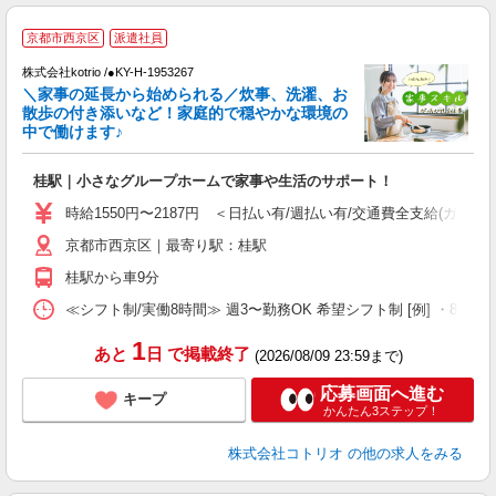
京都市西京区
派遣社員
◎
株式会社kotrio /●KY-H-1953267
女
＼家事の延長から始められる／炊事、洗濯、お
ド
散歩の付き添いなど！家庭的で穏やかな環境の
活
中で働けます♪
ル
自
桂駅｜小さなグループホームで家事や生活のサポート！
役
時給1550円〜2187円 ＜日払い有/週払い有/交通費全支給(ガソリ
京都市西京区｜最寄り駅：桂駅
桂駅から車9分
≪シフト制/実働8時間≫ 週3〜勤務OK 希望シフト制 [例] ・8:00〜17:
1
あと
日
で掲載終了
(2026/08/09 23:59まで)
応募画面へ進む
キープ
かんたん3ステップ！
株式会社コトリオ
の他の求人をみる