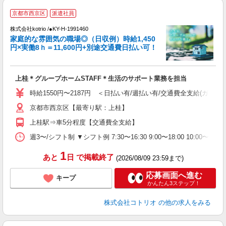
京都市西京区
派遣社員
代
株式会社kotrio /●KY-H-1991460
女
家庭的な雰囲気の職場◎（日収例）時給1,450
ド
円×実働8ｈ＝11,600円+別途交通費日払い可！
活
ル
自
上桂＊グループホームSTAFF＊生活のサポート業務を担当
役
時給1550円〜2187円 ＜日払い有/週払い有/交通費全支給(ガソリ
京都市西京区【最寄り駅：上桂】
上桂駅⇒車5分程度【交通費全支給】
週3〜/シフト制 ▼シフト例 7:30〜16:30 9:00〜18:00 10:
1
あと
日
で掲載終了
(2026/08/09 23:59まで)
応募画面へ進む
キープ
かんたん3ステップ！
株式会社コトリオ
の他の求人をみる