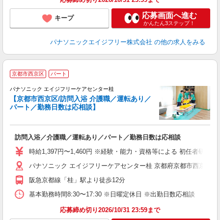
応募画面へ進む
キープ
かんたん3ステップ！
パナソニックエイジフリー株式会社
の他の求人をみる
京都市西京区
パート
パナソニック エイジフリーケアセンター桂
【京都市西京区/訪問入浴 介護職／運転あり／
パート／勤務日数は応相談】
大
訪問入浴／介護職／運転あり／パート／勤務日数は応相談
未
実
時給1,397円〜1,460円 ※経験・能力・資格等による 初任者研修 
ク
パナソニック エイジフリーケアセンター桂 京都府京都市西京区川
阪急京都線「桂」駅より徒歩12分
基本勤務時間8:30〜17:30 ※日曜定休日 ※出勤日数応相談
応募締め切り2026/10/31 23:59まで