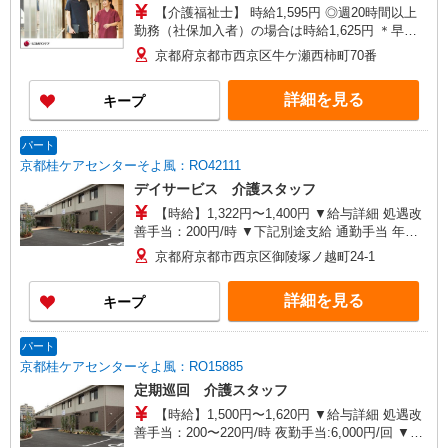
【介護福祉士】 時給1,595円 ◎週20時間以上
勤務（社保加入者）の場合は時給1,625円 ＊早朝
夜間（〜8:00、18:00〜）：時給1,994円〜 ＊日曜
京都府京都市西京区牛ケ瀬西柿町70番
祝日：時給1,895円〜 【実務者研修・初任者研修
（ヘルパー1級・2級）】 時給1,515円 ◎週20時間
詳細を見る
キープ
以上勤務（社保加入者）の場合は時給1,545円 ＊
早朝夜間（〜8:00、18:00〜）：時給1,894円〜 ＊
日曜祝日：時給1,815円〜 ◎身体介助、生活援助
パート
が同時給 ◎キャンセル手当：職務時給の60％支給
京都桂ケアセンターそよ風：RO42111
デイサービス 介護スタッフ
【時給】1,322円〜1,400円 ▼給与詳細 処遇改
善手当：200円/時 ▼下記別途支給 通勤手当 年末
年始手当：380円/時 寸志あり：年2回（6月・12
京都府京都市西京区御陵塚ノ越町24-1
月） ※業績による ※処遇改善手当は試用期間中(3
ヶ月)は支給なし
詳細を見る
キープ
パート
京都桂ケアセンターそよ風：RO15885
定期巡回 介護スタッフ
【時給】1,500円〜1,620円 ▼給与詳細 処遇改
善手当：200〜220円/時 夜勤手当:6,000円/回 ▼下