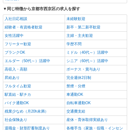
介護職／サービス付き高齢者向け住宅／正社員
同じ特徴から京都市西京区の求人を探す
／介護福祉士
入社日応相談
未経験歓迎
月給25万7330円〜26万3510円 ※経験・能力・
資格等による 介護福祉士 月給 25万7330円 社会福
経験者・有資格者歓迎
新卒・第二新卒歓迎
祉士 月給 26万3510円 ※一律処遇改善加算含む ※
エイジフリーハウス京都桂川 京都府京都市西
夜勤手当6000円/4回を含む 〇資格手当 〇職種手当
女性活躍中
主婦・主夫歓迎
京区下津林番条町86
〇業務手当 〇時間外勤務手当 〇夜勤手当 〇深夜
フリーター歓迎
学歴不問
勤務手当 〇休日勤務手当 〇年末年始勤務手当
詳細を見る
キープ
ブランクOK
ミドル（40代～）活躍中
エルダー（50代～）活躍中
シニア（60代～）活躍中
パート
エイジフリーハウス京都桂川
高収入・高額
ボーナス・賞与あり
小規模多機能居宅介護／介護職／パート
昇給あり
完全週休2日制
時給1,168円〜1,231円 ※経験・能力・資格等
フルタイム歓迎
禁煙・分煙
による 社会福祉士・介護福祉士 時給1,231円 その
他資格 時給1,168円 ※一律処遇改善加算含む 〇時
駅直結・駅チカ
車通勤OK
エイジフリーハウス京都桂川 京都府京都市西
間外勤務手当 〇土日祝勤務手当 〇夜勤手当 〇深
京区下津林番条町86
バイク通勤OK
自転車通勤OK
夜勤務手当 〇年末年始勤務手当 〇早朝7:00〜
8:00/夜間18:00〜20:00は時給25％UP
残業少なめ（月20h未満）
交通費支給
詳細を見る
キープ
社会保険あり
産休・育休取得実績あり
パート
退職金・財形貯蓄制度あり
各種手当（家族・役職・インセン