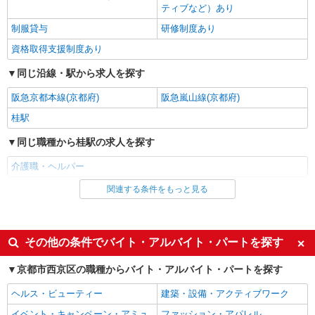
パナソニック エイジフリーケアセンター桂
ティブなど）あり
訪問入浴／介護職／運転あり／パート／勤務日
制服貸与
研修制度あり
数は応相談
資格取得支援制度あり
時給1,397円〜1,460円 ※経験・能力・資格等
による 初任者研修 時給1,397円 実務者研修 時給
同じ沿線・駅から求人を探す
1,397円 介護福祉士 時給1,460円 ※サービス提供8
パナソニック エイジフリーケアセンター桂 京
件目以降〜1,000円/件 手当あり ※一律処遇改善加
都府京都市西京区川島調子町93
阪急京都本線(京都府)
阪急嵐山線(京都府)
算含む 〇時間外勤務手当 〇土日祝勤務手当 〇無
事故無違反表彰金 〇年末年始勤務手当
桂駅
詳細を見る
キープ
同じ職種から桂駅の求人を探す
パート
介護職・ヘルパー
パナソニック エイジフリーケアセンター桂
訪問入浴／介護職／運転なし／パート／勤務日
関連する条件をもっと見る
同じ雇用形態から桂駅の求人を探す
数は応相談
職業紹介
時給1,397円〜1,460円 ※経験・能力・資格等
による 初任者研修 時給1,397円 実務者研修 時給
同じ特徴から桂駅の求人を探す
その他の条件でバイト・アルバイト・パートを探す
1,397円 介護福祉士 時給1,460円 ※サービス提供8
パナソニック エイジフリーケアセンター桂 京
件目以降〜1,000円/件 手当あり ※一律処遇改善加
入社日応相談
都府京都市西京区川島調子町93
未経験歓迎
京都市西京区の職種からバイト・アルバイト・パートを探す
算含む 〇時間外勤務手当 〇土日祝勤務手当 〇無
経験者・有資格者歓迎
事故無違反表彰金 〇年末年始勤務手当
新卒・第二新卒歓迎
ヘルス・ビューティー
建築・設備・アクティブワーク
詳細を見る
キープ
女性活躍中
主婦・主夫歓迎
イベント・キャンペーン・アミュ
ファッション・アパレル