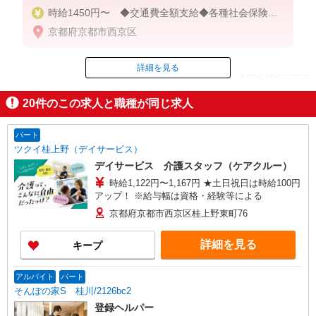
時給1450円〜 ◆交通費全額支給◆各種社会保険完
備
京都府京都市西京区
詳細を見る
ID：AE0610056697
20
件のこの求人と職種が同じ求人
掲載期間終了
パート
ツクイ桂上野（デイサービス）
デイサービス 介護スタッフ（ケアクルー）
時給1,122円〜1,167円 ★土日祝日は時給100円
アップ！ ※給与幅は資格・経験等による
京都府京都市西京区桂上野東町76
詳細を見る
キープ
アルバイト
パート
そんぽの家S 桂川/2126bc2
登録ヘルパー