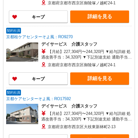
記別途支給 通勤手当 年末年始手当：380円/時
京都府京都市西京区御陵塚ノ越町24-1
※12/300時〜1/324時 寸志あり：年2回（6月・12
月） ※業績による ※処遇改善手当は試用期間中(3
詳細を見る
キープ
ヶ月)は支給なし
契約社員
京都桂ケアセンターそよ風：RO9270
デイサービス 介護スタッフ
【月給】227,304円〜244,320円 ▼給与詳細 処
遇改善手当：34,320円 ▼下記別途支給 通勤手当
年末年始手当：380円/時 ※12/300時〜1/324時 寸
京都府京都市西京区御陵塚ノ越町24-1
志あり：年2回（6月・12月） ※業績による 特別
報酬：平均33.8万円（最高額130万円） ※2025年6
詳細を見る
キープ
月支給実績 ※処遇改善手当は試用期間中(3ヶ月)は
支給なし
契約社員
京都ケアセンターそよ風：RO17592
デイサービス 介護スタッフ
【月給】227,304円〜244,320円 ▼給与詳細 処
遇改善手当：34,320円 ▼下記別途支給 通勤手当
年末年始手当：380円/時 寸志あり：年2回（6月・
京都府京都市西京区大枝東新林町2-13
12月） ※業績による 特別報酬：平均33.8万円（最
高額130万円） ※2025年6月支給実績 ※処遇改善