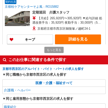
契約社員
京都桂ケアセンターそよ風：RO15882
定期巡回 介護スタッフ
【月給】265,920円〜305,920円 ▼給与詳細 処
遇改善手当：35,920円 夜勤手当：30,000円（5回
分） ※6回目以降は1回6,000円支給 ▼下記別途支
京都府京都市西京区御陵塚ノ越町24-1
給 通勤手当 年末年始手当：380円/時 寸志あり：
年2回（6月・12月） ※業績による 特別報酬：平
詳細を見る
キープ
均11.6万円（最高額90万円） ※2025年6月支給実
績 ※処遇改善手当は試用期間中(3ヶ月)は支給なし
もっと見る
正社員
エイジフリーハウス京都桂川
このお仕事に関連する条件で探す
介護職／サービス付き高齢者向け住宅／正社員
月給24万1,280円〜26万3,510円 ※経験・能
京都市西京区のアルバイト・バイト・パートの求人を探す
力・資格等による 初任者研修 月給 24万1,280円
同じ職種から京都市西京区の求人を探す
実務者研修 月給 24万4,980円 介護福祉士 月給 25
エイジフリーハウス京都桂川 京都府京都市西
万7,330円 社会福祉士 月給 26万3,510円 ※一律処
京区下津林番条町86
医療・介護・福祉すべて
遇改善加算含む ※夜勤手当6,000円/4回を含む 〇
資格手当 〇職種手当 〇業務手当 〇時間外勤務手
介護職・ヘルパー
詳細を見る
キープ
当 〇夜勤手当 〇深夜勤務手当 〇休日勤務手当〇
年末年始勤務手当
同じ雇用形態から京都市西京区の求人を探す
正社員
職業紹介
エイジフリーハウス京都桂川