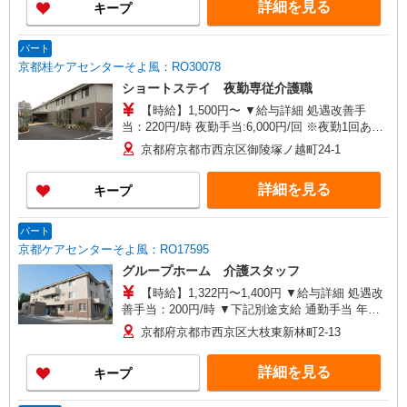
詳細を見る
キープ
手当は試用期間中(3ヶ月)は支給なし
パート
京都桂ケアセンターそよ風：RO30078
ショートステイ 夜勤専従介護職
【時給】1,500円〜 ▼給与詳細 処遇改善手
当：220円/時 夜勤手当:6,000円/回 ※夜勤1回あた
り30,000円（処遇改善手当含） ▼下記別途支給 通
京都府京都市西京区御陵塚ノ越町24-1
勤手当 年末年始手当：380円/時 寸志あり：年2回
（6月・12月） ※業績による ※処遇改善手当は試
詳細を見る
キープ
用期間中(3ヶ月)は支給なし
パート
京都ケアセンターそよ風：RO17595
グループホーム 介護スタッフ
【時給】1,322円〜1,400円 ▼給与詳細 処遇改
善手当：200円/時 ▼下記別途支給 通勤手当 年末
年始手当：380円/時 寸志あり：年2回（6月・12
京都府京都市西京区大枝東新林町2-13
月） ※業績による ※処遇改善手当は試用期間中(3
ヶ月)は支給なし
詳細を見る
キープ