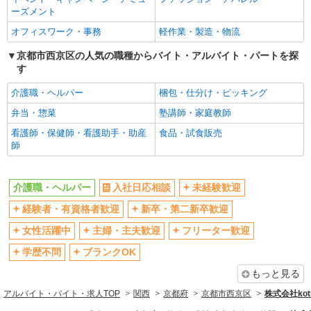
フリーター歓迎
学歴不問
ーズメント
パート
エイジフリーハウス京都桂川
ブランクOK
ミドル（40代～）活躍中
オフィスワーク・事務
軽作業・製造・物流
介護職／サービス付き高齢者向け住宅／夜勤専
エルダー（50代～）活躍中
シニア（60代～）活躍中
従／パート
京都市西京区の人気の職種からバイト・アルバイト・パートを探
す
高収入・高額
ボーナス・賞与あり
時給1,168円〜1,231円 ※経験・能力・資格等
による 社会福祉士・介護福祉士 時給1,231円 その
昇給あり
完全週休2日制
介護職・ヘルパー
梱包・仕分け・ピッキング
他資格 時給1,168円 ※一律処遇改善加算含む 〇時
エイジフリーハウス京都桂川 京都府京都市西
間外勤務手当 〇土日祝勤務手当 〇夜勤手当 〇年
フルタイム歓迎
禁煙・分煙
弁当・惣菜
塾講師・家庭教師
京区下津林番条町86
末年始勤務手当
駅直結・駅チカ
車通勤OK
看護師・保健師・看護助手・助産
食品・試食販売
詳細を見る
師
キープ
バイク通勤OK
自転車通勤OK
残業少なめ（月20h未満）
交通費支給
正社員
介護職・ヘルパー
入社日応相談
未経験歓迎
社会保険あり
はーとふる京都上桂【株式会社はーとふる】
産休・育休取得実績あり
＼＼オープニングスタッフ募集／／ 住宅型有
経験者・有資格者歓迎
新卒・第二新卒歓迎
退職金・財形貯蓄制度あり
各種手当（家族・役職・インセン
料老人ホームの介護スタッフ
ティブなど）あり
女性活躍中
主婦・主夫歓迎
フリーター歓迎
想定月収 265,000円〜354,000円 （介護福
制服貸与
研修制度あり
祉士の資格手当・処遇改善手当・夜勤手当5回分を
学歴不問
ブランクOK
含む場合） 【内訳】 ・基本給：180,000〜
資格取得支援制度あり
はーとふる京都上桂 （京都府京都市西京区上
もっと見る
259,000円（経験・能力による） ・資格手
桂東ノ口）
同じ職種から求人を探す
当 10,000円 （実務者研修修了者、初任者
アルバイト・バイト・求人TOP
関西
京都府
京都市西京区
株式会社kotr
研修修了者ほか） ・資格手当 20,000円
詳細を見る