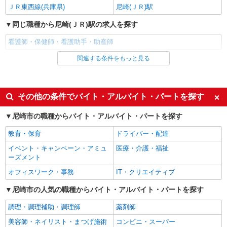
エイジフリーハウス尼崎三反田
ＪＲ東西線(兵庫県)
尼崎(ＪＲ)駅
有料老人ホーム／看護職／早出のみ
同じ職種から尼崎(ＪＲ)駅の求人を探す
時給1,339円〜1,442円 ※経験・能力・資格等
による 保健師・正看護師 時給1,442円 准看護師
看護師・保健師・看護助手・助産師
時給1,339円 〇時間外勤務手当 〇土日祝勤務手当
エイジフリーハウス尼崎三反田 兵庫県尼崎市
〇年末年始勤務手当 〇早朝7:00〜8:00/夜間
三反田町2丁目11番33号
関連する条件をもっと見る
同じ雇用形態から尼崎(ＪＲ)駅の求人を探す
18:00〜20:00は時給25％UP
派遣社員
詳細を見る
キープ
同じ特徴から尼崎(ＪＲ)駅の求人を探す
その他の条件でバイト・アルバイト・パートを探す
派遣社員
入社日応相談
未経験歓迎
（株）ウィルオブ・ワークCW 神戸支店/ms280101
尼崎市の職種からバイト・アルバイト・パートを探す
看護助手
経験者・有資格者歓迎
新卒・第二新卒歓迎
教育・保育
ドライバー・配達
時給1450円 ◆前払い・日払い・週払いOK
女性活躍中
主婦・主夫歓迎
イベント・キャンペーン・アミュ
医療・介護・福祉
兵庫県尼崎市
フリーター歓迎
学歴不問
ーズメント
ブランクOK
ミドル（40代～）活躍中
オフィスワーク・事務
IT・クリエイティブ
詳細を見る
キープ
エルダー（50代～）活躍中
シニア（60代～）活躍中
尼崎市の人気の職種からバイト・アルバイト・パートを探す
高収入・高額
ボーナス・賞与あり
調理・調理補助・調理師
薬剤師
昇給あり
完全週休2日制
美容師・ネイリスト・まつげ施術
コンビニ・スーパー