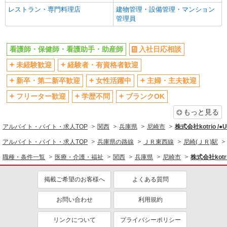
フルタイム歓迎
禁煙・分煙
レストラン・専門料理店
建物管理・設備管理・マンション
駅直結・駅チカ
車通勤OK
管理員
バイク通勤OK
自転車通勤OK
残業少なめ（月20h未満）
交通費支給
看護師・保健師・看護助手・助産師
入社日応相談
社会保険あり
産休・育休取得実績あり
未経験歓迎
経験者・有資格者歓迎
退職金・財形貯蓄制度あり
各種手当（家族・役職・インセン
新卒・第二新卒歓迎
女性活躍中
主婦・主夫歓迎
ティブなど）あり
フリーター歓迎
学歴不問
ブランクOK
制服貸与
研修制度あり
もっと見る
資格取得支援制度あり
アルバイト・バイト・求人TOP
関西
兵庫県
尼崎市
株式会社kotrio /
同じ職種から求人を探す
アルバイト・バイト・求人TOP
兵庫県の路線
ＪＲ東西線
尼崎(ＪＲ)駅
医療・介護・福祉
職種・条件一覧
医療・介護・福祉
関西
兵庫県
尼崎市
株式会社kotr
看護師・保健師・看護助手・助産師
掲載ご希望のお客様へ
よくある質問
同じ特徴から求人を探す
未経験歓迎
お問い合わせ
ミドル（40代～）活躍中
利用規約
ボーナス・賞与あり
車通勤OK
リンクについて
プライバシーポリシー