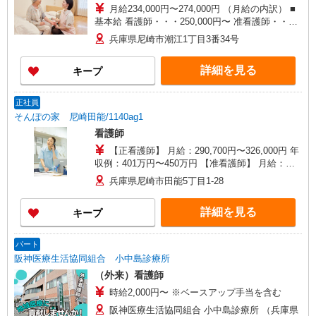
月給234,000円〜274,000円 （月給の内訳） ■
基本給 看護師・・・250,000円〜 准看護師・・・
230,000円〜 ■職種手当：4,000円 ※時間外勤務手
兵庫県尼崎市潮江1丁目3番34号
当は別途支給。 ※経験・能力等を考慮します。
詳細を見る
キープ
正社員
そんぽの家 尼崎田能/1140ag1
看護師
【正看護師】 月給：290,700円〜326,000円 年
収例：401万円〜450万円 【准看護師】 月給：
265,000円〜300,300円 年収例：365万円〜414万円
兵庫県尼崎市田能5丁目1-28
【賞与】あり（年2回） ※月給は職務手当、働き
がい向上手当、日祝手当（月平均2回分）等、 毎
詳細を見る
キープ
月平均的に支払われる手当を含みます。 ◎月給は
経験により異なります。 ◎残業時は別途時間外手
当支給（超過1分〜） ◎賞与 基本給2.08ヶ月分/
パート
年支給
阪神医療生活協同組合 小中島診療所
（外来）看護師
時給2,000円〜 ※ベースアップ手当を含む
阪神医療生活協同組合 小中島診療所 （兵庫県