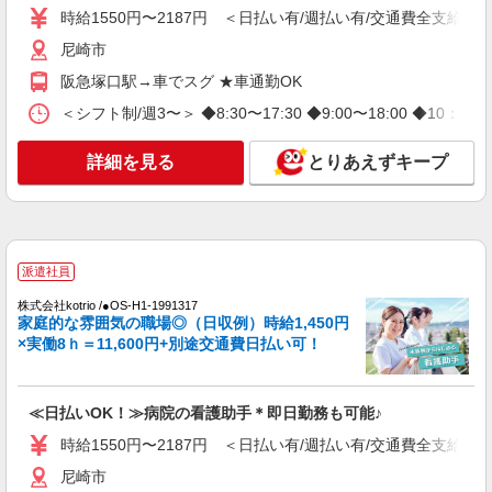
エイジフリーハウス尼崎下坂部
時給1550円〜2187円 ＜日払い有/週払い有/交通費全支給(ガ
有料老人ホーム／看護職／早出のみ
尼崎市
時給2,060円以上 〇時間外勤務手当 〇土日祝
勤務手当 〇年末年始勤務手当 〇早朝7:00〜8:00/
阪急塚口駅→車でスグ ★車通勤OK
夜間18:00〜20:00は時給25％UP
エイジフリーハウス尼崎下坂部 兵庫県尼崎市
＜シフト制/週3〜＞ ◆8:30〜17:30 ◆9:00〜18:00 ◆10
下坂部三丁目18番8号
詳細を見る
とりあえずキープ
詳細を見る
キープ
パート
エイジフリーハウス尼崎三反田
有料老人ホーム／看護職／遅出のみ
派遣社員
時給1,339円〜1,442円 ※経験・能力・資格等
株式会社kotrio /●OS-H1-1991317
による 保健師・正看護師 時給1,442円 准看護師
家庭的な雰囲気の職場◎（日収例）時給1,450円
時給1,339円 〇時間外勤務手当 〇土日祝勤務手当
×実働8ｈ＝11,600円+別途交通費日払い可！
エイジフリーハウス尼崎三反田 兵庫県尼崎市
〇年末年始勤務手当 〇早朝7:00〜8:00/夜間
三反田町2丁目11番33号
18:00〜20:00は時給25％UP
≪日払いOK！≫病院の看護助手＊即日勤務も可能♪
詳細を見る
キープ
時給1550円〜2187円 ＜日払い有/週払い有/交通費全支給(ガ
パート
尼崎市
エイジフリーハウス尼崎西 看護小規模多機能