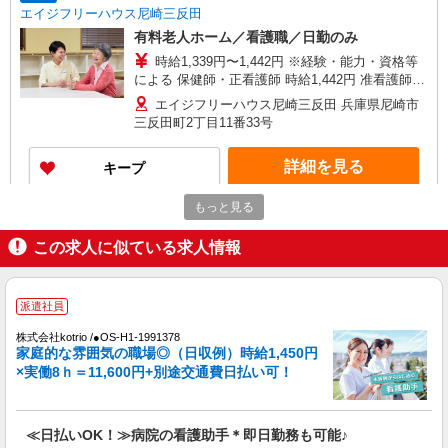
エイジフリーハウス尼崎三反田
有料老人ホーム／看護職／日勤のみ
時給1,339円〜1,442円 ※経験・能力・資格等
による 保健師・正看護師 時給1,442円 准看護師
時給1,339円 〇時間外勤務手当 〇土日祝勤務手当
エイジフリーハウス尼崎三反田 兵庫県尼崎市
〇年末年始勤務手当 〇早朝7:00〜8:00/夜間
三反田町2丁目11番33号
18:00〜20:00は時給25％UP
詳細を見る
キープ
もっと見る
派遣社員
紹介予定派遣
ベルサンテ株式会社 大阪本社
この求人に似ている求人情報
看護師/時給2000円 長期休みの相談可 2027
年4月末までの期間限定
【時給】2,000円〜＋交通費別途全額支給 ・交
派遣社員
通費全額支給 （車通勤の場合も駐車場代・ガソリ
ン代は弊社負担） ・各種保険完備 ・昇給あり
株式会社kotrio /●OS-H1-1991378
兵庫県尼崎市にある私立認可保育園
家庭的な雰囲気の職場◎（日収例）時給1,450円
×実働8ｈ＝11,600円+別途交通費日払い可！
詳細を見る
キープ
パート
≪日払いOK！≫病院の看護助手＊即日勤務も可能♪