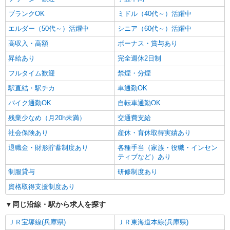
エイジフリーハウス尼崎下坂部
ブランクOK
ミドル（40代～）活躍中
有料老人ホーム／看護職／遅出のみ
エルダー（50代～）活躍中
シニア（60代～）活躍中
時給2,060円以上 〇時間外勤務手当 〇土日祝
勤務手当 〇年末年始勤務手当 〇早朝7:00〜8:00/
高収入・高額
ボーナス・賞与あり
夜間18:00〜20:00は時給25％UP
エイジフリーハウス尼崎下坂部 兵庫県尼崎市
昇給あり
完全週休2日制
下坂部三丁目18番8号
フルタイム歓迎
禁煙・分煙
詳細を見る
キープ
駅直結・駅チカ
車通勤OK
バイク通勤OK
自転車通勤OK
パート
残業少なめ（月20h未満）
交通費支給
◆エイジフリーハウス尼崎南武庫之荘
看護師／サ高住／小規模多機能／パート
社会保険あり
産休・育休取得実績あり
時給1,339円〜1,442円 ※経験・能力・資格等
退職金・財形貯蓄制度あり
各種手当（家族・役職・インセン
による 保健師・正看護師 時給1,442円 准看護師
ティブなど）あり
時給1,339円 〇時間外勤務手当 〇土日祝勤務手当
エイジフリーハウス尼崎南武庫之荘 兵庫県尼
〇年末年始勤務手当 〇早朝7:00〜8:00/夜間
制服貸与
研修制度あり
崎市南武庫之荘10丁目1-7
18:00〜20:00は時給25％UP
資格取得支援制度あり
詳細を見る
キープ
同じ沿線・駅から求人を探す
パート
ＪＲ宝塚線(兵庫県)
ＪＲ東海道本線(兵庫県)