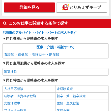
パート
エイジフリーハウス尼崎南武庫之荘
詳細を見る
とりあえずキープ
有料老人ホーム／看護職／日勤のみ
時給1,339円〜1,442円 ※経験・能力・資格等
による 〇時間外勤務手当 〇土日祝勤務手当 〇年
このお仕事に関連する条件で探す
末年始勤務手当 〇早朝7:00〜8:00/夜間18:00〜
エイジフリーハウス尼崎南武庫之荘 兵庫県尼
20:00は時給25％UP
尼崎市のアルバイト・バイト・パートの求人を探す
崎市南武庫之荘10丁目1-7
同じ職種から尼崎市の求人を探す
詳細を見る
キープ
医療・介護・福祉すべて
看護師・保健師・看護助手・助産師
パート
エイジフリーハウス尼崎三反田
同じ雇用形態から尼崎市の求人を探す
看護師／有料老人ホーム／パート
派遣社員
時給1,339円〜1,442円 ※経験・能力・資格等
による 保健師・正看護師 時給1,442円 准看護師
同じ特徴から尼崎市の求人を探す
時給1,339円 〇時間外勤務手当 〇土日祝勤務手当
エイジフリーハウス尼崎三反田 兵庫県尼崎市
〇年末年始勤務手当 〇早朝7:00〜8:00/夜間
三反田町2丁目11番33号
入社日応相談
未経験歓迎
18:00〜20:00は時給25％UP
経験者・有資格者歓迎
新卒・第二新卒歓迎
詳細を見る
キープ
女性活躍中
主婦・主夫歓迎
パート
フリーター歓迎
学歴不問