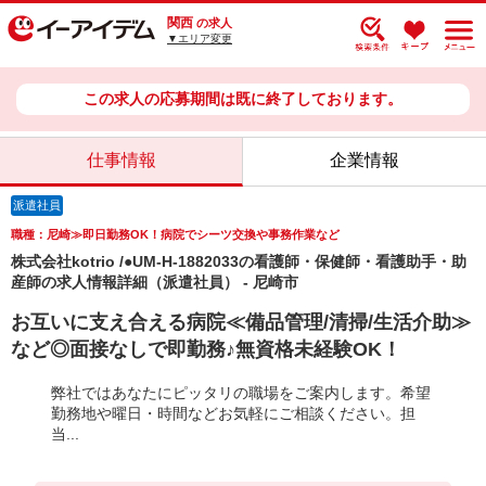
関西
の求人
▼エリア変更
この求人の応募期間は既に終了しております。
仕事情報
企業情報
派遣社員
職種：尼崎≫即日勤務OK！病院でシーツ交換や事務作業など
株式会社kotrio /●UM-H-1882033の看護師・保健師・看護助手・助
産師の求人情報詳細（派遣社員） - 尼崎市
お互いに支え合える病院≪備品管理/清掃/生活介助≫
など◎面接なしで即勤務♪無資格未経験OK！
弊社ではあなたにピッタリの職場をご案内します。希望
勤務地や曜日・時間などお気軽にご相談ください。担
当...