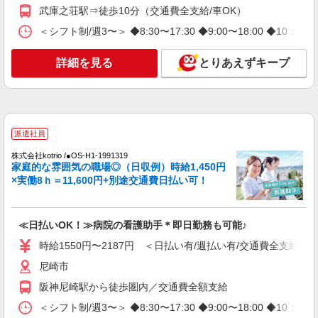
武庫之荘駅⇒徒歩10分（交通費全支給/車OK）
看護師／サ高住／看護小規模多機能／パート／
夜勤なし・日勤のみ
＜シフト制/週3〜＞ ◆8:30〜17:30 ◆9:00〜18:00 ◆10
時給2,060円以上 正看護師 時給2,060円以上 〇
時間外勤務手当 〇土日祝勤務手当 〇年末年始勤務
詳細を見る
とりあえずキープ
手当 〇早朝7:00〜8:00/夜間18:00〜20:00は時給
エイジフリーハウス尼崎西 兵庫県尼崎市大島1
25％UP
丁目10-1
詳細を見る
キープ
派遣社員
パート
株式会社kotrio /●OS-H1-1991319
エイジフリーハウス尼崎下坂部 看護小規模多機能
家庭的な雰囲気の職場◎（日収例）時給1,450円
×実働8ｈ＝11,600円+別途交通費日払い可！
看護師／サ高住／看護小規模多機能／パート／
夜勤なし・日勤のみ
時給2,060円以上 正看護師 時給2,060円以上 〇
≪日払いOK！≫病院の看護助手＊即日勤務も可能♪
時間外勤務手当 〇土日祝勤務手当 〇年末年始勤務
手当 〇早朝7:00〜8:00/夜間18:00〜20:00は時給
エイジフリーハウス尼崎下坂部 兵庫県尼崎市
時給1550円〜2187円 ＜日払い有/週払い有/交通費全支給(ガ
25％UP
下坂部三丁目18番8号
尼崎市
阪神尼崎駅から徒歩圏内／交通費全額支給
詳細を見る
キープ
＜シフト制/週3〜＞ ◆8:30〜17:30 ◆9:00〜18:00 ◆10