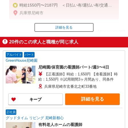
時給1550円〜2187円 ＜日払い有/週払い有/交通費
全支給(ガソリン代含む)＞
兵庫県尼崎市
詳細を見る
ID：AE0610061027
20
件のこの求人と職種が同じ求人
掲載期間終了
アルバイト
パート
GreenHouse尼崎園
尼崎園/保育園の看護師パート/週3〜4日
【正看護師】時給：1,650円 【准看護師】時
給：1,550円 ※試用期間3ヶ月間あり、同条件
兵庫県尼崎市玄番北之町33番地
詳細を見る
キープ
正社員
グッドタイム リビング 尼崎新都心
有料老人ホームの看護師