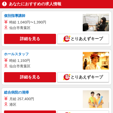
あなたにおすすめの求人情報
詳細を見る
キープ
個別指導講師
パート
時給 1,040円〜1,390円
イフスコヘルスケア株式会社
仙台市青葉区
保育園での調理補助業務のお仕事です。
詳細を見る
とりあえずキープ
時給：1116円
くすの木保育園 （兵庫県神戸市須磨区横尾1‐
10）
ホールスタッフ
時給 1,150円
詳細を見る
キープ
仙台市青葉区
正社員
詳細を見る
とりあえずキープ
株式会社塩梅
調理責任者（介護福祉施設での仕込み・調理・
スタッフ管理など責任者業務）
総合病院の清掃
月給：265,000円〜 みなし残業代：44,150円
月給 257,400円
（30時間） ※みなし残業超過分別途支給 ※交通
費全額支給（規定有り） ※給与は経験・能力によ
港区
介護付有料老人ホーム ゼフィール白川 (兵庫
り考慮します。 ※賞与年2回（金額は業績・成績
県神戸市須磨区白川台5-7-57）
により変動） ※昇給年1回 ※試用期間3ヶ月（条