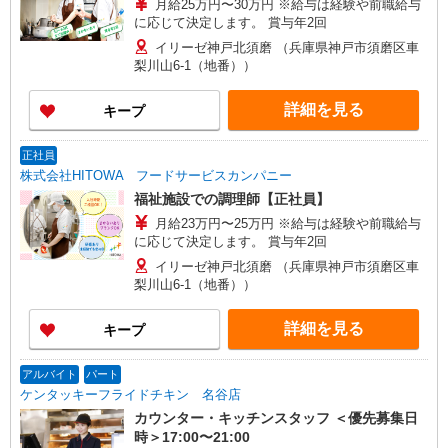
月給25万円〜30万円 ※給与は経験や前職給与
に応じて決定します。 賞与年2回
イリーゼ神戸北須磨 （兵庫県神戸市須磨区車
梨川山6-1（地番））
詳細を見る
キープ
正社員
株式会社HITOWA フードサービスカンパニー
福祉施設での調理師【正社員】
月給23万円〜25万円 ※給与は経験や前職給与
に応じて決定します。 賞与年2回
イリーゼ神戸北須磨 （兵庫県神戸市須磨区車
梨川山6-1（地番））
詳細を見る
キープ
アルバイト
パート
ケンタッキーフライドチキン 名谷店
カウンター・キッチンスタッフ ＜優先募集日
時＞17:00〜21:00