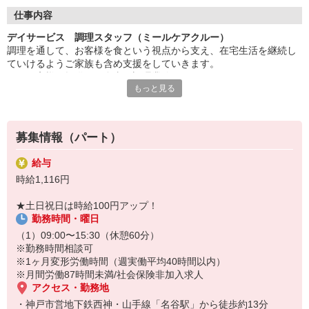
◇長く安心して働ける環境づくり
・ツクイ独自の福祉厚生制度でプライベートも充実
仕事内容
・子育てサポート企業として「くるみん認定」の取得
デイサービス 調理スタッフ（ミールケアクルー）
・子育て支援の福利厚生制度あり！子育てと仕事の両立を応援◎
調理を通して、お客様を食という視点から支え、在宅生活を継続し
・スタッフ何でも相談窓口やライフキャリア相談など、各相談窓
ていけるようご家族も含め支援をしていきます。
口あり
※お客様に提供する食事の調理業務
もっと見る
※食器洗浄
◇頑張った分、スタッフに還元！
※食材の発注など
・2024年冬季賞与からインセンティブ賞与を導入
※提供食事数:30人分
・パートは特別手当の支給あり
※1日の作業人数:1人
募集情報（パート）
★＼サービス・職種の魅力／
給与
食材の硬さや大きさなど、お客様の状態に合わせた食事を提供して
時給1,116円
います。
咀嚼や嚥下機能の低下した方でも、いつまでも自分の力で食べるこ
★土日祝日は時給100円アップ！
とを支援し、豊かな人生を送れるよう寄り添うことができる仕事で
勤務時間・曜日
す。
衛生管理や調理実技は、基本から丁寧にお伝えするので、ブランク
（1）09:00〜15:30（休憩60分）
のある方も安心してスタートできます。
※勤務時間相談可
※1ヶ月変形労働時間（週実働平均40時間以内）
※月間労働87時間未満/社会保険非加入求人
アクセス・勤務地
・神戸市営地下鉄西神・山手線「名谷駅」から徒歩約13分