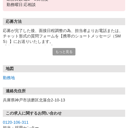
勤務曜日:応相談
応募方法
応募が完了した後、面接日程調整の為、担当者よりお電話または、
チャット形式の質問フォームを【携帯のショートメッセージ（SM
S）】にお送りいたします。
【応募から採用までの流れ】
もっと見る
1.応募…Webもしくはお電話より応募ください。
2.面接…ご質問や働き方の相談も受け付けます。
※面接時に適性検査＋実技試験を実施
※実技試験はドライバーの職種のみとなります。
地図
3.採用…入社日はご相談に応じます。
勤務地
連絡先住所
兵庫県神戸市須磨区北落合2-10-13
この求人に関するお問い合わせ
0120-106-311
担当：採用センター