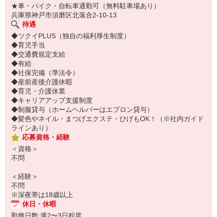
★車・バイク・自転車通勤可（無料駐車場あり）
兵庫県神戸市須磨区北落合2-10-13
待遇
◆ツクイPLUS（独自の福利厚生制度）
◆育児手当
◆交通費規定支給
◆有給
◆社保完備（準法令）
◆産前産後介護休暇
◆育児・介護休業
◆キャリアアップ支援制度
◆制服貸与（ホームヘルパーはエプロン貸与）
◆髪色やネイル・まつげエクステ・ひげもOK！（※社内ガイド
ラインあり）
応募資格・経験
＜資格＞
不問
＜経験＞
不問
※深夜帯は18歳以上
休日・休暇
勤務日数:週2〜3日程度