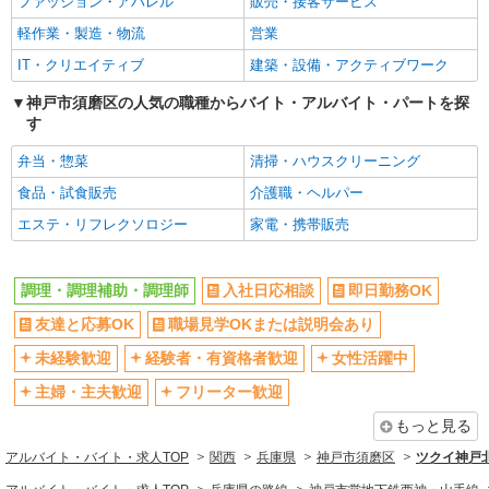
ファッション・アパレル
販売・接客サービス
女性活躍中
主婦・主夫歓迎
軽作業・製造・物流
営業
フリーター歓迎
学歴不問
IT・クリエイティブ
建築・設備・アクティブワーク
ブランクOK
ミドル（40代～）活躍中
エルダー（50代～）活躍中
神戸市須磨区の人気の職種からバイト・アルバイト・パートを探
昇給あり
す
禁煙・分煙
バイク通勤OK
弁当・惣菜
清掃・ハウスクリーニング
自転車通勤OK
残業ほぼなし
食品・試食販売
介護職・ヘルパー
副業・WワークOK
転勤なし
エステ・リフレクソロジー
家電・携帯販売
交通費支給
社会保険あり
産休・育休取得実績あり
各種手当（家族・役職・インセン
ティブなど）あり
調理・調理補助・調理師
入社日応相談
即日勤務OK
研修制度あり
社員登用あり
友達と応募OK
職場見学OKまたは説明会あり
資格取得支援制度あり
髪型・髪色自由
未経験歓迎
経験者・有資格者歓迎
女性活躍中
髭（ひげ）OK
ネイルOK
主婦・主夫歓迎
フリーター歓迎
同じ職種から求人を探す
もっと見る
飲食・フード
アルバイト・バイト・求人TOP
関西
兵庫県
神戸市須磨区
ツクイ神戸
調理・調理補助・調理師