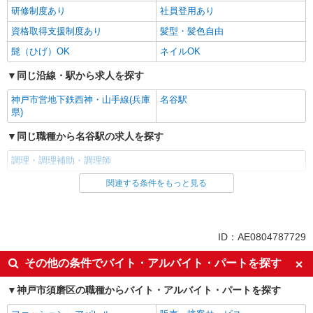
研修制度あり
社員登用あり
資格取得支援制度あり
髪型・髪色自由
髭（ひげ）OK
ネイルOK
同じ沿線・駅から求人を探す
神戸市営地下鉄西神・山手線(兵庫
名谷駅
県)
同じ職種から名谷駅の求人を探す
調理・調理補助・調理師
関連する条件をもっと見る
同じ雇用形態から名谷駅の求人を探す
パート
同じ特徴から名谷駅の求人を探す
ID：AE0804787729
入社日応相談
即日勤務OK
その他の条件でバイト・アルバイト・パートを探す
友達と応募OK
職場見学OKまたは説明会あり
神戸市須磨区の職種からバイト・アルバイト・パートを探す
未経験歓迎
経験者・有資格者歓迎