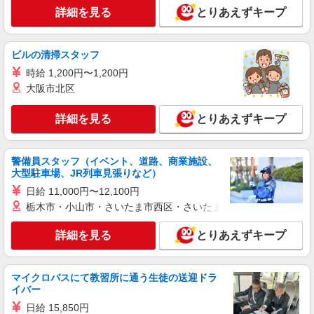
験・能力により考慮します。 ※賞与年2回（金額
詳細を見る
とりあえずキープ
は業績・成績により変動） ※昇給年2回 ※試用期
詳細を見る
キープ
間3ヶ月（条件変更なし）
ビルの清掃スタッフ
正社員
時給 1,200円〜1,200円
株式会社塩梅
大阪市北区
調理師（介護福祉施設での仕込み・調理・盛付
など）
詳細を見る
とりあえずキープ
月給：204,000円〜280,000円 みなし残業代：
29,430円（20時間）〜44,150円（30時間）を含む
※みなし残業超過分別途支給 ※みなし残業なしも
介護付有料老人ホーム ゼフィール白川 (兵庫
相談可 ※交通費全額支給（規定有り） ※給与は経
警備員スタッフ（イベント、道路、商業施設、
県神戸市須磨区白川台5-7-57）
験・能力により考慮します。 ※賞与年2回（金額
大型駐車場、JR列車見張りなど）
は業績・成績により変動） ※昇給年2回 ※試用期
日給 11,000円〜12,100円
詳細を見る
キープ
間3ヶ月（条件変更なし）
栃木市・小山市・さいたま市西区・さいたま市岩槻区・久喜市・
詳細を見る
とりあえずキープ
マイクロバスにて教習所に通う生徒の送迎ドラ
イバー
日給 15,850円