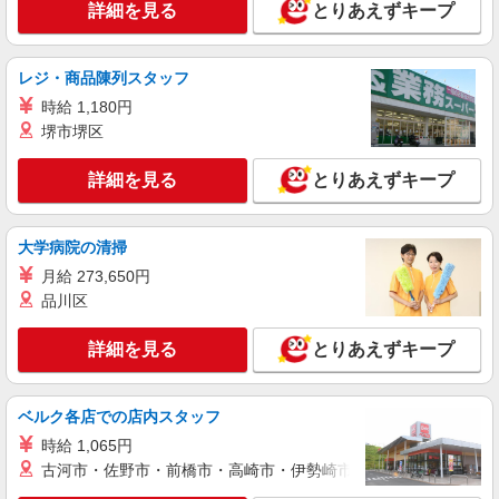
詳細を見る
とりあえずキープ
件変更なし）
詳細を見る
キープ
レジ・商品陳列スタッフ
正社員
時給 1,180円
株式会社塩梅
堺市堺区
調理責任者（病院での仕込み・調理・スタッフ
管理など責任者業務）
詳細を見る
とりあえずキープ
月給：265,000円〜 みなし残業代：44,150円
（30時間） ※みなし残業超過分別途支給 ※交通
費全額支給（規定有り） ※給与は経験・能力によ
尾原病院／介護老人保健施設 コスモス苑 (兵
り考慮します。 ※賞与年2回（金額は業績・成績
大学病院の清掃
庫県神戸市須磨区妙法寺荒打308-1）
により変動） ※昇給年1回 ※試用期間3ヶ月（条
月給 273,650円
件変更なし）
詳細を見る
品川区
キープ
詳細を見る
とりあえずキープ
正社員
株式会社塩梅
調理師（病院での仕込み・調理・盛付など）
ベルク各店での店内スタッフ
月給：204,000円〜280,000円 みなし残業代：
時給 1,065円
29,430円（20時間）〜44,150円（30時間）を含む
※みなし残業超過分別途支給 ※みなし残業なしも
古河市・佐野市・前橋市・高崎市・伊勢崎市・太田市・館林市・
尾原病院／介護老人保健施設 コスモス苑 (兵
相談可 ※交通費全額支給（規定有り） ※給与は経
庫県神戸市須磨区妙法寺荒打308-1）