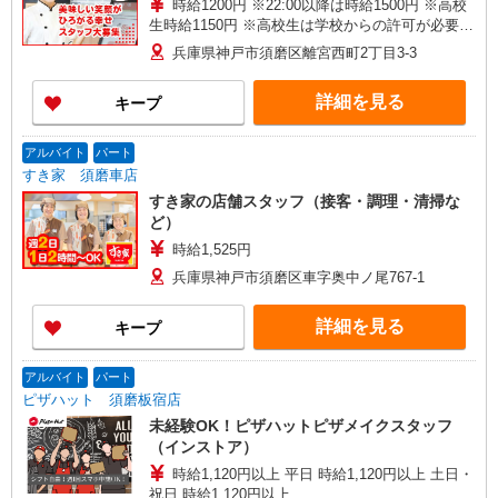
時給1200円 ※22:00以降は時給1500円 ※高校
生時給1150円 ※高校生は学校からの許可が必要な
場合、通学中の学校からの許可証が必要となりま
兵庫県神戸市須磨区離宮西町2丁目3-3
す。
詳細を見る
キープ
アルバイト
パート
すき家 須磨車店
すき家の店舗スタッフ（接客・調理・清掃な
ど）
時給1,525円
兵庫県神戸市須磨区車字奥中ノ尾767-1
詳細を見る
キープ
アルバイト
パート
ピザハット 須磨板宿店
未経験OK！ピザハットピザメイクスタッフ
（インストア）
時給1,120円以上 平日 時給1,120円以上 土日・
祝日 時給1,120円以上