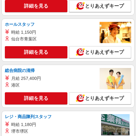
詳細を見る
とりあえずキープ
派遣社員
株式会社トーコー 阪神支店［HSKA1800111U50］
ホールスタッフ
製造・運搬作業
時給 1,150円
時給1,600円〜2,000円 【月収例】 27万円以上
仙台市青葉区
+交通費（時給×7時間50分×日勤10日・夜勤10日勤
務の場合） ※1週間ごとの交替勤務 ※残業月平均
兵庫県尼崎市南塚口町
10時間〜20時間程度
詳細を見る
とりあえずキープ
詳細を見る
キープ
総合病院の清掃
派遣社員
月給 257,400円
株式会社トーコー 阪神支店［HSTA1800406U50-2］
港区
工場内での製造ライン作業・機械OP
時給1,400円 【月収例】 21万円以上+交通費全
詳細を見る
とりあえずキープ
額（20日勤務）
兵庫県尼崎市長洲本通または尼崎市金楽寺町
レジ・商品陳列スタッフ
詳細を見る
キープ
時給 1,180円
堺市堺区
アルバイト
パート