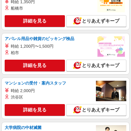
兵庫県尼崎市
時給 1,350円
船橋市
詳細を見る
キープ
詳細を見る
とりあえずキープ
アルバイト
パート
株式会社バイトレ（ADM815114）
アパレル用品や雑貨のピッキング検品
手のひらサイズ中心◎数える・詰めるだけの超
かんたん作業
時給 1,200円〜1,500円
柏市
時給1340円（就業先により異なる）
兵庫県尼崎市
詳細を見る
とりあえずキープ
詳細を見る
キープ
マンションの受付・案内スタッフ
アルバイト
パート
時給 2,000円
株式会社バイトレ（ADM801390）
渋谷区
手のひらサイズ中心◎数える・詰めるだけの超
かんたん作業
詳細を見る
とりあえずキープ
時給1247円（就業先により異なる）
兵庫県尼崎市
大学病院の中材滅菌