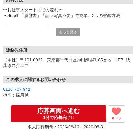
応募方法
〜お仕事スタートまでの流れ〜
▼Step1 「履歴書」「証明写真不要」で簡単、3つの登録方法！
【オンライン登録（目安5分）】
もっと見る
いつでも好きな時間に登録OK
【電話登録（目安20分）】
受付時間/平日9:00〜19:00
連絡先住所
※電話登録の場合、就業前には登録会へお越しください
（本社）〒101-0022 東京都千代田区神田練塀町85番地 JEBL秋
葉原スクエア
【来場登録（目安1時間30分）】
受付時間/平日10:00〜17:00
この求人に関するお問い合わせ
▼Step2 全国にあるお仕事の中から、あなたにピッタリのお仕事を
0120-707-942
ご案内
担当：採用係
▼Step3 就業前に職場見学で気になる事はしっかりチェック！
▼Step4 気に入ったら雇用契約・お仕事スタート
応募画面へ進む
応募⇒最短で2日後からの勤務も可能です！
1分で応募完了!!
キープ
求人応募期間：2026/08/10～2026/08/31