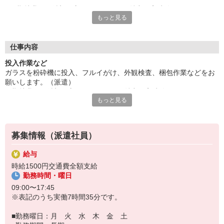
長期就業をご希望の方にもオススメ。魅力の高時給★20代から4
もっと見る
0代の方など幅広く活躍中。
バイク通勤ご希望の方は原付のみ可。残業は状況により変動があ
ります。ご応募お待ちしています。
■お友達紹介キャンペーン！デジタルギフト3000円分プレゼント
仕事内容
（当社規定あり）
投入作業など
ガラスを粉砕機に投入、フルイがけ、外観検査、梱包作業などをお
『テクノ・サービス』は、派遣業界大手スタッフサービスグルー
願いします。（派遣）
プです。
長期就業をご希望の方にもオススメ。魅力の高時給★20代から40代
全国にあるお仕事の中から、一人ひとりのスキルや希望条件に応
もっと見る
の方など幅広く活躍中。
じたお仕事をご案内します。
バイク通勤ご希望の方は原付のみ可。残業は状況により変動があり
安全管理体制も万全ですので安心してご就業いただけます。
ます。ご応募お待ちしています。
登録方法は、【オンライン】【電話】【登録会来場】の3つから
募集情報（派遣社員）
選べます♪
★★履歴書・証明写真は不要！★★
給与
また、ご登録済の方はお仕事の紹介がスムーズです。
時給1500円交通費全額支給
ご応募お待ちしています。
勤務時間・曜日
09:00〜17:45
※表記のうち実働7時間35分です。
■勤務曜日：月 火 水 木 金 土