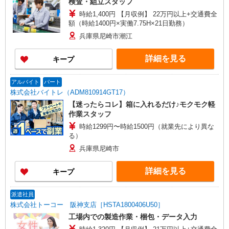
検査・組立スタッフ
時給1,400円 【月収例】 22万円以上+交通費全
額（時給1400円×実働7.75H×21日勤務）
兵庫県尼崎市潮江
詳細を見る
キープ
アルバイト
パート
株式会社バイトレ（ADM810914GT17）
【迷ったらコレ】箱に入れるだけ♪モクモク軽
作業スタッフ
時給1299円〜時給1500円（就業先により異な
る）
兵庫県尼崎市
詳細を見る
キープ
派遣社員
株式会社トーコー 阪神支店［HSTA1800406U50］
工場内での製造作業・梱包・データ入力