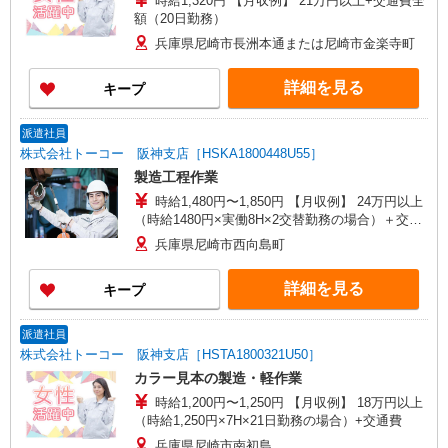
時給1,320円 【月収例】 21万円以上+交通費全
額（20日勤務）
兵庫県尼崎市長洲本通または尼崎市金楽寺町
詳細を見る
キープ
派遣社員
株式会社トーコー 阪神支店［HSKA1800448U55］
製造工程作業
時給1,480円〜1,850円 【月収例】 24万円以上
（時給1480円×実働8H×2交替勤務の場合）＋交通
費
兵庫県尼崎市西向島町
詳細を見る
キープ
派遣社員
株式会社トーコー 阪神支店［HSTA1800321U50］
カラー見本の製造・軽作業
時給1,200円〜1,250円 【月収例】 18万円以上
（時給1,250円×7H×21日勤務の場合）+交通費
兵庫県尼崎市南初島