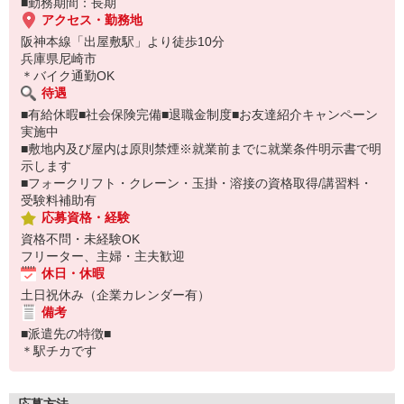
■勤務期間：長期
アクセス・勤務地
阪神本線「出屋敷駅」より徒歩10分
兵庫県尼崎市
＊バイク通勤OK
待遇
■有給休暇■社会保険完備■退職金制度■お友達紹介キャンペーン
実施中
■敷地内及び屋内は原則禁煙※就業前までに就業条件明示書で明
示します
■フォークリフト・クレーン・玉掛・溶接の資格取得/講習料・
受験料補助有
応募資格・経験
資格不問・未経験OK
フリーター、主婦・主夫歓迎
休日・休暇
土日祝休み（企業カレンダー有）
備考
■派遣先の特徴■
＊駅チカです