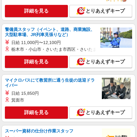
時給1350円（就業先により異なる）
詳細を見る
とりあえずキープ
兵庫県尼崎市
詳細を見る
キープ
警備員スタッフ（イベント、道路、商業施設、
大型駐車場、JR列車見張りなど）
アルバイト
パート
日給 11,000円〜12,100円
株式会社バイトレ（ADM815171）
栃木市・小山市・さいたま市西区・さいたま市岩槻区・久喜市・
人と話すのが苦手でも安心♪接客なしの軽作業
スタッフ
詳細を見る
とりあえずキープ
時給1150円（就業先により異なる）
兵庫県尼崎市
マイクロバスにて教習所に通う生徒の送迎ドラ
イバー
詳細を見る
キープ
日給 15,850円
箕面市
アルバイト
パート
株式会社バイトレ（ADM810299）
詳細を見る
とりあえずキープ
コツコツ派歓迎｜見る・分ける・貼るだけ♪倉
庫内軽作業
時給1250円（就業先により異なる）
スーパー資材の仕分け作業スタッフ