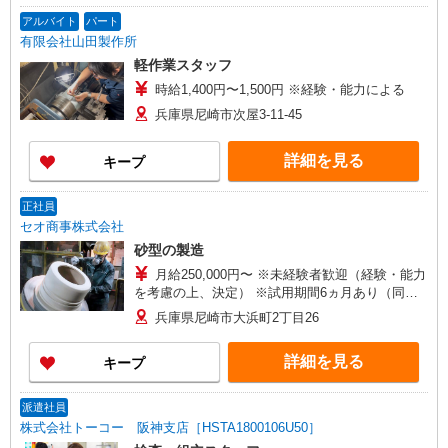
社員 ・給与形態：時給制 試用期間中の条件に
アルバイト
パート
関しては、別途【備考欄】をご参照ください。
有限会社山田製作所
軽作業スタッフ
時給1,400円〜1,500円 ※経験・能力による
兵庫県尼崎市次屋3-11-45
詳細を見る
キープ
正社員
セオ商事株式会社
砂型の製造
月給250,000円〜 ※未経験者歓迎（経験・能力
を考慮の上、決定） ※試用期間6ヵ月あり（同条
件） ★年収について★ 2024年 440万円実績
兵庫県尼崎市大浜町2丁目26
2025年 480万円実績 未経験者でも420万円以上
も目指せます！
詳細を見る
キープ
派遣社員
株式会社トーコー 阪神支店［HSTA1800106U50］