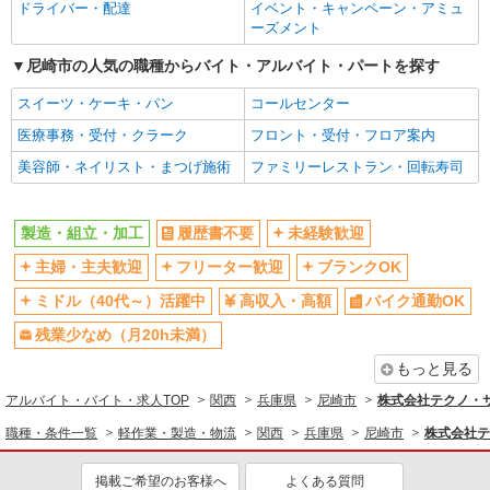
ドライバー・配達
イベント・キャンペーン・アミュ
ーズメント
尼崎市の人気の職種からバイト・アルバイト・パートを探す
スイーツ・ケーキ・パン
コールセンター
医療事務・受付・クラーク
フロント・受付・フロア案内
美容師・ネイリスト・まつげ施術
ファミリーレストラン・回転寿司
製造・組立・加工
履歴書不要
未経験歓迎
主婦・主夫歓迎
フリーター歓迎
ブランクOK
ミドル（40代～）活躍中
高収入・高額
バイク通勤OK
残業少なめ（月20h未満）
もっと見る
アルバイト・バイト・求人TOP
関西
兵庫県
尼崎市
株式会社テクノ・サー
職種・条件一覧
軽作業・製造・物流
関西
兵庫県
尼崎市
株式会社テ
掲載ご希望のお客様へ
よくある質問