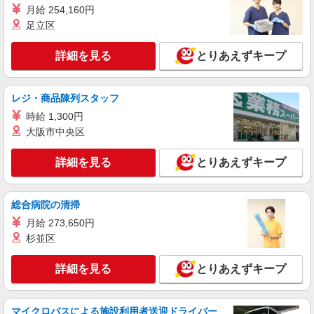
詳細を見る
キープ
月給 254,160円
足立区
派遣社員
日研トータルソーシング株式会社（お仕事No.8A977-JS）
詳細を見る
とりあえずキープ
ガス充填作業
時給1550円 別途交通費支給 ＜月収＞ 145000
円以上可 93.75H
レジ・商品陳列スタッフ
兵庫県尼崎市
時給 1,300円
大阪市中央区
詳細を見る
キープ
詳細を見る
とりあえずキープ
総合病院の清掃
月給 273,650円
杉並区
詳細を見る
とりあえずキープ
マイクロバスによる施設利用者送迎ドライバー