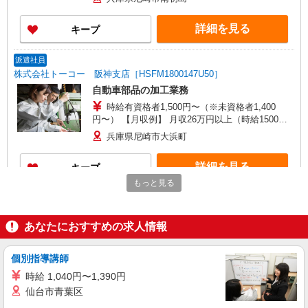
詳細を見る
キープ
派遣社員
株式会社トーコー 阪神支店［HSFM1800147U50］
自動車部品の加工業務
時給有資格者1,500円〜（※未資格者1,400
円〜） 【月収例】 月収26万円以上（時給1500円×
実働8H×日勤・夜勤10日ずつ勤務の場合）＋交通
兵庫県尼崎市大浜町
費 ※深夜帯（22：00〜5：00）は時給1,875円に
UP
詳細を見る
キープ
もっと見る
派遣社員
株式会社トーコー 阪神支店［HSFM1800343U50］
あなたにおすすめの求人情報
扉や間仕切りの組立スタッフ
時給1,400円 【月収例】 月収25万円以上（時
給×7.75H×20日勤務・残業月20Hの場合）+交通費
個別指導講師
全額
兵庫県尼崎市田能
時給 1,040円〜1,390円
仙台市青葉区
詳細を見る
キープ