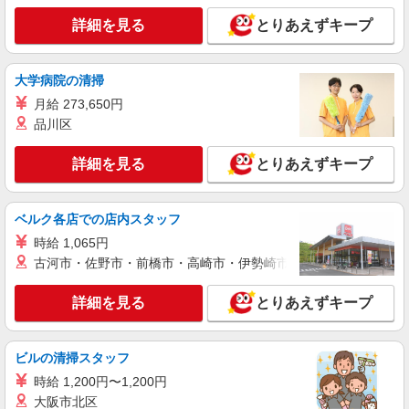
株式会社バイトレ（ADM820970）
詳細を見る
とりあえずキープ
【平日のみ・短時間】詰めるだけの簡単作業
時給1600円（就業先により異なる）
大学病院の清掃
兵庫県尼崎市
月給 273,650円
詳細を見る
品川区
キープ
詳細を見る
とりあえずキープ
アルバイト
パート
株式会社バイトレ（ADM809024）
コツコツ派歓迎｜見る・分ける・貼るだけ♪倉
ベルク各店での店内スタッフ
庫内軽作業
時給 1,065円
時給1204円（就業先により異なる）
古河市・佐野市・前橋市・高崎市・伊勢崎市・太田市・館林市・
兵庫県尼崎市
詳細を見る
とりあえずキープ
詳細を見る
キープ
アルバイト
パート
ビルの清掃スタッフ
株式会社バイトレ（ADM814720）
時給 1,200円〜1,200円
久しぶりのお仕事に｜座ってできるモクモク軽
大阪市北区
作業