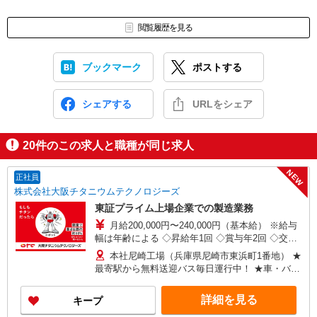
閲覧履歴を見る
ブックマーク
ポストする
シェアする
URLをシェア
20
件のこの求人と職種が同じ求人
NEW
正社員
株式会社大阪チタニウムテクノロジーズ
東証プライム上場企業での製造業務
月給200,000円〜240,000円（基本給） ※給与
幅は年齢による ◇昇給年1回 ◇賞与年2回 ◇交替
勤務手当・深夜勤務手当等各種手当別途 ＜年収例
本社尼崎工場（兵庫県尼崎市東浜町1番地） ★
＞ ・25歳入社 2年目：年収520万円 5年目：
最寄駅から無料送迎バス毎日運行中！ ★車・バイ
年収560万円 10年目：年収620万円 ・30歳入社
ク・自転車通勤OK
2年目：年収535万円 5年目：年収570万円
詳細を見る
キープ
10年目：年収620万円 ※試用期間（半年〜1年
間） 期間中条件変更あり。 ・雇用形態：契約