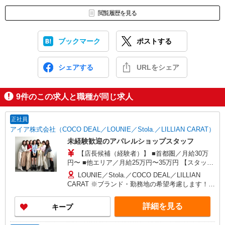
閲覧履歴を見る
ブックマーク
ポストする
シェアする
URLをシェア
9
件のこの求人と職種が同じ求人
正社員
アイア株式会社（COCO DEAL／LOUNIE／Stola.／LILLIAN CARAT）
未経験歓迎のアパレルショップスタッフ
【店長候補（経験者）】 ■首都圏／月給30万
円〜 ■他エリア／月給25万円〜35万円 【スタッ
フ】 ■首都圏／月給24万3,800円〜40万円 ■大阪／
LOUNIE／Stola.／COCO DEAL／LILLIAN
月給23万3,500円〜35万円 ■京都、兵庫、愛知、岐
CARAT ※ブランド・勤務地の希望考慮します！※
阜、福岡／月給22万7,800円〜35万円 ■他エリア／
転勤なし 更に東京、神奈川、千葉、埼玉、北海
月給22万2,100円〜35万円 固定残業手当含む（1ヶ
道、宮城（仙台）、愛知、岐阜、大阪、兵庫、京
詳細を見る
キープ
月あたり20時間）※超過時は追加支給 首都圏エリ
都、和歌山、岡山、広島、愛媛、福岡、長崎、宮
ア：30,800円 大阪：29,500円 京都、兵庫、愛知、
崎、熊本などの各店舗で募集しています。