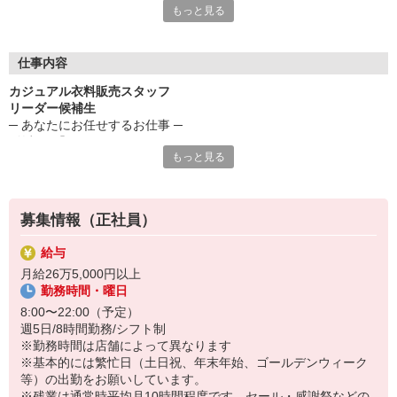
もっと見る
「また来たい」と思ってもらえるお店創りを。
スタッフ一人ひとりに気持ちよく仕事をしてもらいたいから、私
仕事内容
たちはいつも働く環境づくりを大事にしています。
カジュアル衣料販売スタッフ
リーダー候補生
□ 困ったことがあったらスタッフ皆でフォローしあう
─ あなたにお任せするお仕事 ─
□ 悪い点だけでなく良い点もちゃんとフィードバックする
■笑顔で「いらっしゃいませ」からスタート！
など、小さな心配りとチームワークでお互いを助け合っていま
もっと見る
まずは基本のあいさつを学び、接客・レジ・ミシン・商品整理・補
す。
充・清掃業務などもお任せしていきます。
また、しっかりした昇給・昇格制度なので、成長具合に合わせて
［ レジ接客 ］
その時の目標を再確認できます。
募集情報（正社員）
お客様が「またユニクロに来たい」と思ってもらえるよう笑顔でお
見送りします。
― 気持ちよく働ける環境で、みんな成長できる
給与
最後まで丁寧な接客を一貫しましょう！
あなたも一緒に「ユニクロ」で働きませんか？ ―
月給26万5,000円以上
［ 補充 ］
勤務時間・曜日
棚に不足している商品を店頭に補充します。
売れ筋商品は何なのかなど、注目ポイントが沢山！
8:00〜22:00（予定）
［ 商品整理 ］
週5日/8時間勤務/シフト制
お客様がお手に取りやすいように、サイズや色ごとに整理します。
※勤務時間は店舗によって異なります
※基本的には繁忙日（土日祝、年末年始、ゴールデンウィーク
［ ミシン ］
等）の出勤をお願いしています。
お客様のサイズや好みなどご要望に合わせ、パンツの丈などをミシ
※残業は通常時平均月10時間程度です。セール・感謝祭などの