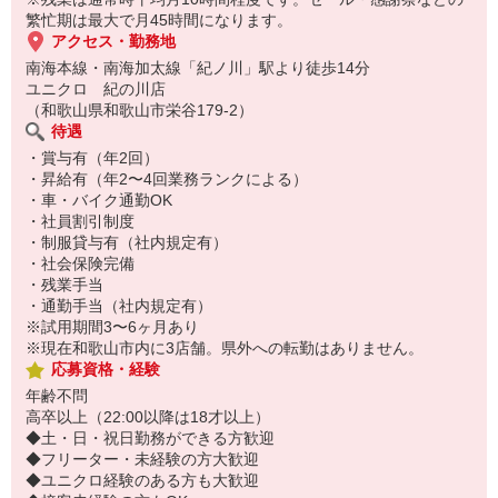
ンで補正します。
繁忙期は最大で月45時間になります。
［ 試着室対応 ］
アクセス・勤務地
サイズの確認〜コーディネートのご提案まで、お客様の試着をお手
南海本線・南海加太線「紀ノ川」駅より徒歩14分
伝い。
ユニクロ 紀の川店
［ 清掃 ］
（和歌山県和歌山市栄谷179-2）
売場・商品棚やトイレなどを清掃し、快適で気持ちよいお店づく
待遇
り。
・賞与有（年2回）
・昇給有（年2〜4回業務ランクによる）
■お客様に心地よく、満足に楽しんでもらうために…
・車・バイク通勤OK
スタッフ全員が日々ホスピタリティ精神で仕事に取り組んでいま
・社員割引制度
す。
・制服貸与有（社内規定有）
ちょっとした気配り、明るい笑顔やあいさつなどが、お客様の笑顔
・社会保険完備
につながっています。
・残業手当
・通勤手当（社内規定有）
※試用期間3〜6ヶ月あり
※現在和歌山市内に3店舗。県外への転勤はありません。
応募資格・経験
年齢不問
高卒以上（22:00以降は18才以上）
◆土・日・祝日勤務ができる方歓迎
◆フリーター・未経験の方大歓迎
◆ユニクロ経験のある方も大歓迎