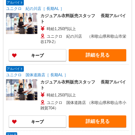
岐阜、福岡：28,800円 他：28,100円 ※経験・能力
【COCO DEAL】 札幌PARCO店 ルミネ新宿
アルバイト
考慮 ※試用期間3ヶ月も同条件（首都圏：店長候
LUMINE2店／ルミネ池袋店／ルミネ横浜／ルミネ
ユニクロ 紀の川店［ 長期AL ］
補は月給27万円〜）
大宮店／ルミネ有楽町店 ルミネ立川店／ルミネ町
カジュアル衣料販売スタッフ 長期アルバイ
田店／池袋PARCO店／東京スカイツリータウン・
ト
ソラマチ店 イクスピアリ店／イオンレイクタウン
時給1,250円以上
店／ジョイナス店／テラスモール湘南店 タカシマ
ヤ ゲートタワーモール店／イオンモール各務原イ
ユニクロ 紀の川店 （和歌山県和歌山市栄
ンター店／イオン大高SC店 なんばCITY店／天王
谷179-2）
寺MIO店／阪神梅田本店／京都ポルタ店／阪急西
宮ガーデンズ店 ルクアイーレ大阪店／岡山一番街
詳細を見る
キープ
店／ミナモア広島店／博多阪急店／天神ソラリア
プラザ店 ▽他、詳しくは備考をご参照ください。
アルバイト
ユニクロ 国体道路店［ 長期AL ］
カジュアル衣料販売スタッフ 長期アルバイ
ト
時給1,250円以上
ユニクロ 国体道路店 （和歌山県和歌山市小
雑賀704）
詳細を見る
キープ