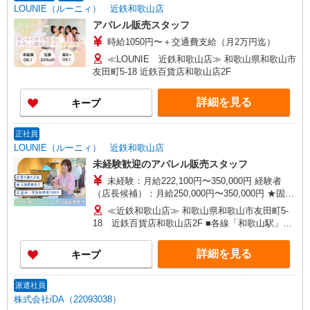
LOUNIE（ルーニィ） 近鉄和歌山店
アパレル販売スタッフ
時給1050円〜＋交通費支給（月2万円迄）
≪LOUNIE 近鉄和歌山店≫ 和歌山県和歌山市
友田町5-18 近鉄百貨店和歌山店2F
詳細を見る
キープ
正社員
LOUNIE（ルーニィ） 近鉄和歌山店
未経験歓迎のアパレル販売スタッフ
未経験：月給222,100円〜350,000円 経験者
（店長候補）：月給250,000円〜350,000円 ★固定
残業手当：28,100円（月給に含む） ※経験・能力
≪近鉄和歌山店≫ 和歌山県和歌山市友田町5-
考慮 ※固定残業時間は1ヶ月あたり20時間、超過
18 近鉄百貨店和歌山店2F ■各線「和歌山駅」よ
時は追加で残業手当支給 ※月3万円まで交通費支
り徒歩2分
給 ※試用期間（2〜3ヶ月）も同条件 【手当】固
詳細を見る
キープ
定残業手当／資格手当／店舗職制手当／住宅手当
（実家外かつ賃貸の場合のみ別途支給）※入社時
から支給／特別手当 ※手当の種類はエリアにより
派遣社員
異なります。詳細は面接時にお尋ねください。 ＼
株式会社iDA（22093038）
入社２大特典キャンペーン実施中！／※詳細は備