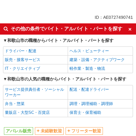
正社員
同じ特徴から紀ノ川駅の求人を探す
ID：AE0727490741
未経験歓迎
フリーター歓迎
その他の条件でバイト・アルバイト・パートを探す
ボーナス・賞与あり
昇給あり
和歌山市の職種からバイト・アルバイト・パートを探す
上場企業・上場企業のグループ会
車通勤OK
社
ドライバー・配達
ヘルス・ビューティー
バイク通勤OK
交通費支給
販売・接客サービス
建築・設備・アクティブワーク
社会保険あり
IT・クリエイティブ
軽作業・製造・物流
同じ職種から求人を探す
和歌山市の人気の職種からバイト・アルバイト・パートを探す
ファッション・アパレル
サービス提供責任者・ソーシャル
配送・配達ドライバー
ワーカー
アパレル販売
弁当・惣菜
調理・調理補助・調理師
同じ特徴から求人を探す
量販店・大型SC・百貨店
保育士・保育補助
未経験歓迎
ボーナス・賞与あり
上場企業・上場企業のグループ会
車通勤OK
アパレル販売
未経験歓迎
フリーター歓迎
社