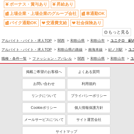
ボーナス・賞与あり
昇給あり
交通費支給
社会保険あり
上場企業・上場企業のグループ会社
車通勤OK
バイク通勤OK
交通費支給
社会保険あり
もっと見る
アルバイト・バイト・求人TOP
関西
和歌山県
和歌山市
ユニクロ 紀の
アルバイト・バイト・求人TOP
和歌山県の路線
南海本線
紀ノ川駅
ユ
職種・条件一覧
ファッション・アパレル
関西
和歌山県
和歌山市
ユ
掲載ご希望のお客様へ
よくある質問
お問い合わせ
利用規約
リンクについて
プライバシーポリシー
Cookieポリシー
個人情報保護方針
メールサービスについて
サイト運営会社
サイトマップ