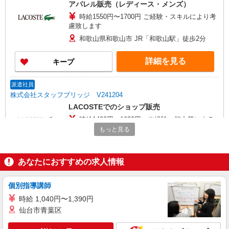
アパレル販売（レディース・メンズ）
考欄にて
時給1550円〜1700円 ご経験・スキルにより考
慮致します
和歌山県和歌山市 JR「和歌山駅」徒歩2分
詳細を見る
キープ
派遣社員
株式会社スタッフブリッジ V241204
LACOSTEでのショップ販売
時給1400円〜1600円 ※経験・能力等による
もっと見る
【近鉄百貨店 和歌山店】 和歌山県和歌山市友
田町5-18
あなたにおすすめの求人情報
詳細を見る
キープ
個別指導講師
時給 1,040円〜1,390円
仙台市青葉区