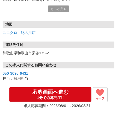
↓
もっと見る
【ステップ2】
面接時には履歴書（写真貼付）をご持参下さい。
※面接日程は相談に応じます。
※履歴書の返却は致しません、予めご了承下さい。
地図
ユニクロ 紀の川店
不安なことや質問等がございましたら、
お気軽にお電話にてお問い合わせ下さい。
※営業時間内にご連絡下さい。
連絡先住所
和歌山県和歌山市栄谷179-2
この求人に関するお問い合わせ
050-3096-6431
担当：採用担当
応募画面へ進む
1分で応募完了!!
キープ
求人応募期間：2026/08/01～2026/08/31