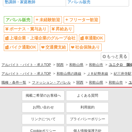
未経験歓迎
塾講師・家庭教師
ボーナス・賞与あり
アパレル販売
上場企業・上場企業のグループ会
車通勤OK
社
アパレル販売
未経験歓迎
フリーター歓迎
交通費支給
社会保険あり
ボーナス・賞与あり
昇給あり
上場企業・上場企業のグループ会社
車通勤OK
バイク通勤OK
交通費支給
社会保険あり
もっと見る
アルバイト・バイト・求人TOP
関西
和歌山県
和歌山市
ユニクロ 国体
アルバイト・バイト・求人TOP
和歌山県の路線
ＪＲ紀勢本線
紀三井寺駅
職種・条件一覧
ファッション・アパレル
関西
和歌山県
和歌山市
ユ
掲載ご希望のお客様へ
よくある質問
お問い合わせ
利用規約
リンクについて
プライバシーポリシー
Cookieポリシー
個人情報保護方針