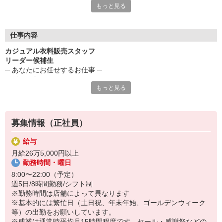
もっと見る
「また来たい」と思ってもらえるお店創りを。
スタッフ一人ひとりに気持ちよく仕事をしてもらいたいから、私
仕事内容
たちはいつも働く環境づくりを大事にしています。
カジュアル衣料販売スタッフ
リーダー候補生
□ 困ったことがあったらスタッフ皆でフォローしあう
─ あなたにお任せするお仕事 ─
□ 悪い点だけでなく良い点もちゃんとフィードバックする
■笑顔で「いらっしゃいませ」からスタート！
など、小さな心配りとチームワークでお互いを助け合っていま
もっと見る
まずは基本のあいさつを学び、接客・レジ・ミシン・商品整理・補
す。
充・清掃業務などもお任せしていきます。
また、しっかりした昇給・昇格制度なので、成長具合に合わせて
［ レジ接客 ］
その時の目標を再確認できます。
募集情報（正社員）
お客様が「またユニクロに来たい」と思ってもらえるよう笑顔でお
見送りします。
― 気持ちよく働ける環境で、みんな成長できる
給与
最後まで丁寧な接客を一貫しましょう！
あなたも一緒に「ユニクロ」で働きませんか？ ―
月給26万5,000円以上
［ 補充 ］
勤務時間・曜日
棚に不足している商品を店頭に補充します。
売れ筋商品は何なのかなど、注目ポイントが沢山！
8:00〜22:00（予定）
［ 商品整理 ］
週5日/8時間勤務/シフト制
お客様がお手に取りやすいように、サイズや色ごとに整理します。
※勤務時間は店舗によって異なります
※基本的には繁忙日（土日祝、年末年始、ゴールデンウィーク
［ ミシン ］
等）の出勤をお願いしています。
お客様のサイズや好みなどご要望に合わせ、パンツの丈などをミシ
※残業は通常時平均月15時間程度です。セール・感謝祭などの