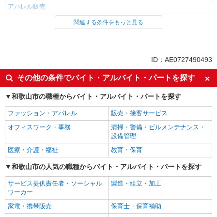
アパレル販売
関連する条件をもっと見る
同じ雇用形態から紀三井寺駅の求人を探す
正社員
同じ特徴から紀三井寺駅の求人を探す
ID：AE0727490493
未経験歓迎
フリーター歓迎
その他の条件でバイト・アルバイト・パートを探す
ボーナス・賞与あり
昇給あり
和歌山市の職種からバイト・アルバイト・パートを探す
上場企業・上場企業のグループ会
車通勤OK
社
ファッション・アパレル
販売・接客サービス
バイク通勤OK
交通費支給
オフィスワーク・事務
清掃・警備・ビルメンテナンス・
設備管理
社会保険あり
医療・介護・福祉
教育・保育
同じ職種から求人を探す
和歌山市の人気の職種からバイト・アルバイト・パートを探す
ファッション・アパレル
サービス提供責任者・ソーシャル
製造・組立・加工
アパレル販売
ワーカー
同じ特徴から求人を探す
家電・携帯販売
保育士・保育補助