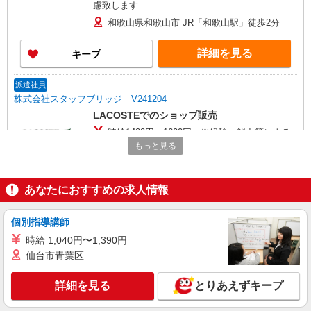
慮致します
和歌山県和歌山市 JR「和歌山駅」徒歩2分
詳細を見る
キープ
派遣社員
株式会社スタッフブリッジ V241204
LACOSTEでのショップ販売
時給1400円〜1600円 ※経験・能力等による
もっと見る
【近鉄百貨店 和歌山店】 和歌山県和歌山市友
田町5-18
あなたにおすすめの求人情報
詳細を見る
キープ
個別指導講師
時給 1,040円〜1,390円
仙台市青葉区
詳細を見る
とりあえずキープ