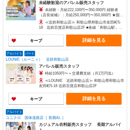
ネ有楽町店 ルミネ立川店／ルミネ町田店／池袋
未経験歓迎のアパレル販売スタッフ
PARCO店／東京スカイツリータウン・ソラマチ店
未経験：月給222,100円〜350,000円 経験者
イクスピアリ店／イオンレイクタウン店／ジョイ
（店長候補）：月給250,000円〜350,000円 ★固定
ナス店／テラスモール湘南店 タカシマヤ ゲートタ
残業手当：28,100円（月給に含む） ※経験・能力
ワーモール店／イオン大高SC店 なんばCITY店／
≪近鉄和歌山店≫ 和歌山県和歌山市友田町5-
考慮 ※固定残業時間は1ヶ月あたり20時間、超過
天王寺MIO店／阪神梅田本店／京都ポルタ店／阪
18 近鉄百貨店和歌山店2F ■各線「和歌山駅」よ
時は追加で残業手当支給 ※月3万円まで交通費支
急西宮ガーデンズ店 ルクアイーレ大阪店／岡山一
り徒歩2分
給 ※試用期間（2〜3ヶ月）も同条件 【手当】固
番街店／ミナモア広島店／博多阪急店／天神ソラ
詳細を見る
キープ
定残業手当／資格手当／店舗職制手当／住宅手当
リアプラザ店 ▽他、詳しくは備考をご参照くださ
（実家外かつ賃貸の場合のみ別途支給）※入社時
い。
から支給／特別手当 ※手当の種類はエリアにより
アルバイト
パート
異なります。詳細は面接時にお尋ねください。 ＼
LOUNIE（ルーニィ） 近鉄和歌山店
入社２大特典キャンペーン実施中！／※詳細は備
アパレル販売スタッフ
考欄にて
時給1050円〜＋交通費支給（月2万円迄）
≪LOUNIE 近鉄和歌山店≫ 和歌山県和歌山市
友田町5-18 近鉄百貨店和歌山店2F
詳細を見る
キープ
アルバイト
ユニクロ 国体道路店［ 長期AL ］
カジュアル衣料販売スタッフ 長期アルバイ