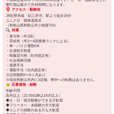
ンで補正します。
繁忙期は最大で月45時間になります。
［ 試着室対応 ］
アクセス・勤務地
サイズの確認〜コーディネートのご提案まで、お客様の試着をお手
JR紀勢本線「紀三井寺」駅より徒歩18分
伝い。
ユニクロ 国体道路店
［ 清掃 ］
（和歌山県和歌山市小雑賀704）
売場・商品棚やトイレなどを清掃し、快適で気持ちよいお店づく
待遇
り。
・賞与有（年2回）
・昇給有（年2〜4回業務ランクによる）
■お客様に心地よく、満足に楽しんでもらうために…
・車・バイク通勤OK
スタッフ全員が日々ホスピタリティ精神で仕事に取り組んでいま
・社員割引制度
す。
・制服貸与有（社内規定有）
ちょっとした気配り、明るい笑顔やあいさつなどが、お客様の笑顔
・社会保険完備
につながっています。
・残業手当
・通勤手当（社内規定有）
※試用期間3〜6ヶ月あり
※現在和歌山市内に3店舗。県外への転勤はありません。
応募資格・経験
年齢不問
高卒以上（22:00以降は18才以上）
◆土・日・祝日勤務ができる方歓迎
◆フリーター・未経験の方大歓迎
◆ユニクロ経験のある方も大歓迎