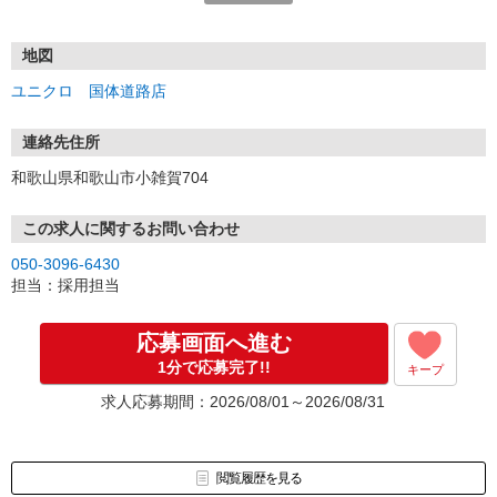
面接時には履歴書（写真貼付）をご持参下さい。
※面接日程は相談に応じます。
※履歴書の返却は致しません、予めご了承下さい。
地図
ユニクロ 国体道路店
不安なことや質問等がございましたら、
お気軽にお電話にてお問い合わせ下さい。
※営業時間内にご連絡下さい。
連絡先住所
和歌山県和歌山市小雑賀704
この求人に関するお問い合わせ
050-3096-6430
担当：採用担当
応募画面へ進む
1分で応募完了!!
キープ
求人応募期間：2026/08/01～2026/08/31
閲覧履歴を見る