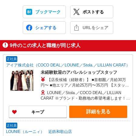
ブックマーク
ポストする
シェアする
URLをシェア
9
件のこの求人と職種が同じ求人
正社員
アイア株式会社（COCO DEAL／LOUNIE／Stola.／LILLIAN CARAT）
未経験歓迎のアパレルショップスタッフ
【店長候補（経験者）】 ■首都圏／月給30万
円〜 ■他エリア／月給25万円〜35万円 【スタッ
フ】 ■首都圏／月給24万3,800円〜40万円 ■大阪／
LOUNIE／Stola.／COCO DEAL／LILLIAN
月給23万3,500円〜35万円 ■京都、兵庫、愛知、岐
CARAT ※ブランド・勤務地の希望考慮します！※
阜、福岡／月給22万7,800円〜35万円 ■他エリア／
転勤なし 更に東京、神奈川、千葉、埼玉、北海
月給22万2,100円〜35万円 固定残業手当含む（1ヶ
道、宮城（仙台）、愛知、大阪、兵庫、京都、和
詳細を見る
キープ
月あたり20時間）※超過時は追加支給 首都圏エリ
歌山、岡山、広島、愛媛、福岡、長崎、宮崎、熊
ア：30,800円 大阪：29,500円 京都、兵庫、愛知、
本などの各店舗で募集しています。 【COCO
岐阜、福岡：28,800円 他：28,100円 ※経験・能力
DEAL】 札幌PARCO店 ルミネ新宿LUMINE2店／
正社員
考慮 ※試用期間3ヶ月も同条件（首都圏：店長候
ルミネ池袋店／ルミネ横浜／ルミネ大宮店／ルミ
LOUNIE（ルーニィ） 近鉄和歌山店
補は月給27万円〜）