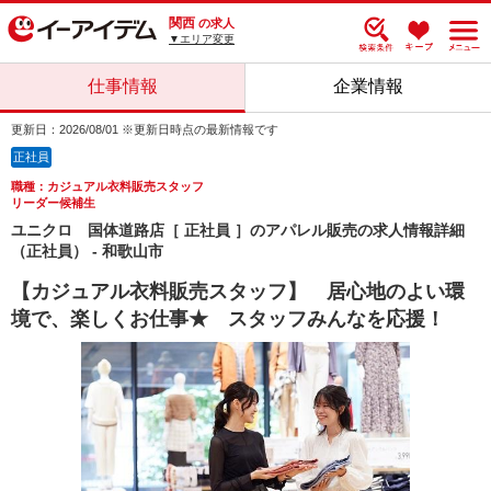
関西
の求人
▼エリア変更
仕事情報
企業情報
更新日：2026/08/01 ※更新日時点の最新情報です
正社員
職種：カジュアル衣料販売スタッフ
リーダー候補生
ユニクロ 国体道路店［ 正社員 ］のアパレル販売の求人情報詳細
（正社員） - 和歌山市
【カジュアル衣料販売スタッフ】 居心地のよい環
境で、楽しくお仕事★ スタッフみんなを応援！