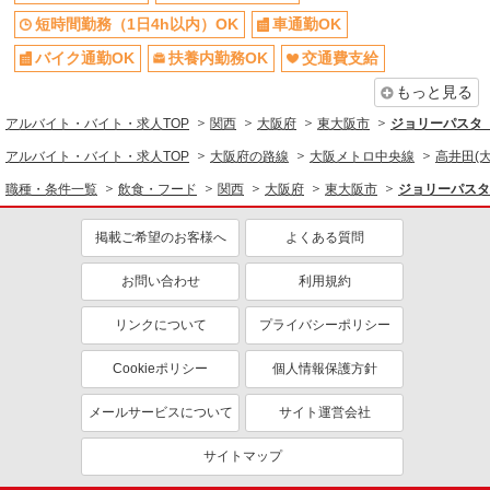
短時間勤務（1日4h以内）OK
車通勤OK
バイク通勤OK
扶養内勤務OK
交通費支給
もっと見る
アルバイト・バイト・求人TOP
関西
大阪府
東大阪市
ジョリーパスタ
アルバイト・バイト・求人TOP
大阪府の路線
大阪メトロ中央線
高井田(
職種・条件一覧
飲食・フード
関西
大阪府
東大阪市
ジョリーパスタ
掲載ご希望のお客様へ
よくある質問
お問い合わせ
利用規約
リンクについて
プライバシーポリシー
Cookieポリシー
個人情報保護方針
メールサービスについて
サイト運営会社
サイトマップ