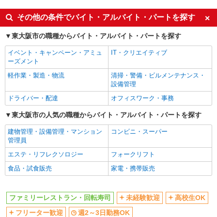
同じ特徴から高井田(大阪メトロ)駅の求人を探す
その他の条件でバイト・アルバイト・パートを探す
未経験歓迎
高校生OK
東大阪市の職種からバイト・アルバイト・パートを探す
フリーター歓迎
週2～3日勤務OK
イベント・キャンペーン・アミュ
IT・クリエイティブ
短時間勤務（1日4h以内）OK
車通勤OK
ーズメント
バイク通勤OK
扶養内勤務OK
軽作業・製造・物流
清掃・警備・ビルメンテナンス・
設備管理
交通費支給
社会保険あり
ドライバー・配達
オフィスワーク・事務
同じ職種から求人を探す
東大阪市の人気の職種からバイト・アルバイト・パートを探す
飲食・フード
建物管理・設備管理・マンション
コンビニ・スーパー
同じ特徴から求人を探す
管理員
エステ・リフレクソロジー
フォークリフト
未経験歓迎
高校生OK
食品・試食販売
家電・携帯販売
週2～3日勤務OK
短時間勤務（1日4h以内）OK
車通勤OK
扶養内勤務OK
交通費支給
ファミリーレストラン・回転寿司
社会保険あり
未経験歓迎
高校生OK
フリーター歓迎
週2～3日勤務OK