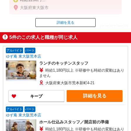
※22:00以降は時給1538円
大阪府東大阪市
※高校生時給1190円
※労働組合費あり（基本時給×月間時間数×1.8％）
詳細を見る
ID：AE0525509528
■土日・祝手当
土日・祝は時給＋50円
5
件のこの求人と職種が同じ求人
掲載期間終了
アルバイト
パート
ゆず庵 東大阪荒本店
ランチのキッチンスタッフ
時給1,180円以上 ※研修中も時給の変動はあり
ません
大阪府東大阪市荒本新町4-21
詳細を見る
キープ
アルバイト
パート
ゆず庵 東大阪荒本店
ホール仕込みスタッフ／開店前の準備
時給1,180円以上 ※研修中も時給の変動はあり