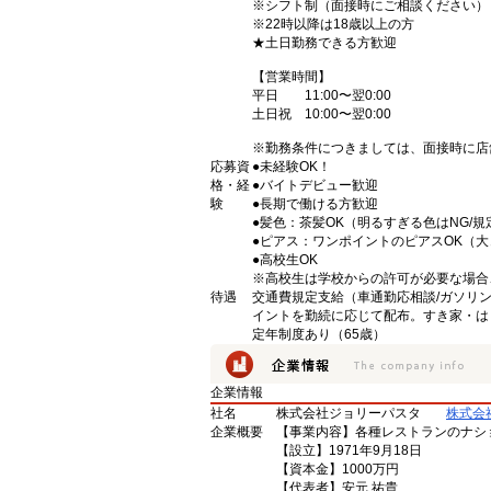
※シフト制（面接時にご相談ください）
※22時以降は18歳以上の方
★土日勤務できる方歓迎
【営業時間】
平日 11:00〜翌0:00
土日祝 10:00〜翌0:00
※勤務条件につきましては、面接時に店
応募資
●未経験OK！
格・経
●バイトデビュー歓迎
験
●長期で働ける方歓迎
●髪色：茶髪OK（明るすぎる色はNG/規
●ピアス：ワンポイントのピアスOK（
●高校生OK
※高校生は学校からの許可が必要な場合
待遇
交通費規定支給（車通勤応相談/ガソリ
イントを勤続に応じて配布。すき家・は
定年制度あり（65歳）
企業情報
社名
株式会社ジョリーパスタ
株式会
企業概要
【事業内容】各種レストランのナシ
【設立】1971年9月18日
【資本金】1000万円
【代表者】安元 祐貴