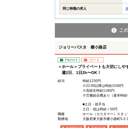
同じ特徴の求人
こ
ジョリーパスタ 横小路店
アルバイト
パート
＜ホール＞プライベートも大切にしや
週2日、1日2h〜OK！
給与
時給1230円
※22:00以降は時給1538円
※高校生時給1190円
※労働組合費あり（基本時給×
■土日・祝手当
土日・祝は時給＋50円
職種
ホール（カスタマー）スタッ
勤務地
大阪府東大阪市横小路町5-2-3