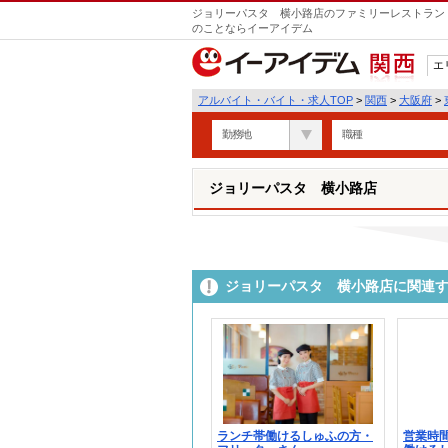
ジョリーパスタ 横小路店のファミリーレストラン・
のことならイーアイデム
エ
関西
アルバイト・バイト・求人TOP
>
関西
>
大阪府
>
勤務地
職種
ジョリーパスタ 横小路店
ジョリーパスタ 横小路店に関連
ランチ帯働けるしゅふの方・
営業時