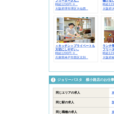
フリーターさん...
働けるし
時給1230円 ※...
時給1230
大阪府堺市堺区大仙西...
大阪府大
＜キッチン＞プライベートも
ランチ
大切にしやすい...
フリータ
時給1200円 ※...
時給1230
兵庫県神戸市西区北別...
大阪府枚
ジョリーパスタ 横小路店のお仕
同じエリアの求人
同じ駅の求人
同じ職種の求人