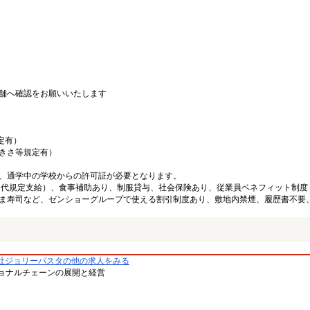
舗へ確認をお願いいたします
定有）
大きさ等規定有）
、通学中の学校からの許可証が必要となります。
ン代規定支給）、食事補助あり、制服貸与、社会保険あり、従業員ベネフィット制度
ま寿司など、ゼンショーグループで使える割引制度あり、敷地内禁煙、履歴書不要
社ジョリーパスタの他の求人をみる
ョナルチェーンの展開と経営