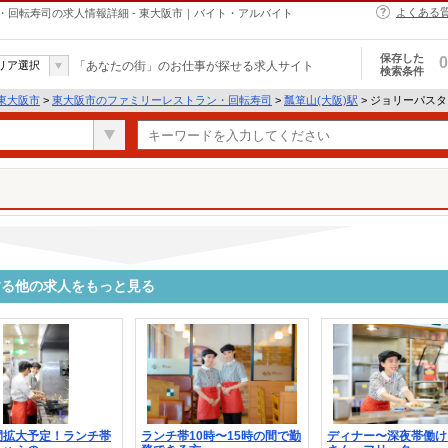
よくある
回転寿司の求人情報詳細 - 東大阪市｜バイト・アルバイト
保存した
0
リア選択
「あなたの街」のお仕事が探せる求人サイト
検索条件
東大阪市
>
東大阪市のファミリーレストラン・回転寿司
>
瓢箪山(大阪)駅
> ジョリーパス
する他の求人をもっと見る
間拡大予定！ランチ帯
ランチ帯10時〜15時の間で勤
ディナー〜深夜帯働け