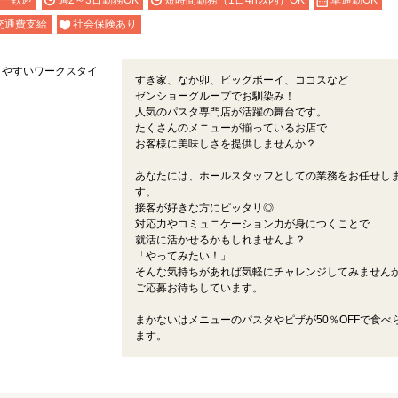
ー歓迎
週2～3日勤務OK
短時間勤務（1日4h以内）OK
車通勤OK
交通費支給
社会保険あり
しやすいワークスタイ
すき家、なか卯、ビッグボーイ、ココスなど
ゼンショーグループでお馴染み！
人気のパスタ専門店が活躍の舞台です。
たくさんのメニューが揃っているお店で
お客様に美味しさを提供しませんか？
あなたには、ホールスタッフとしての業務をお任せし
す。
接客が好きな方にピッタリ◎
対応力やコミュニケーション力が身につくことで
就活に活かせるかもしれませんよ？
「やってみたい！」
そんな気持ちがあれば気軽にチャレンジしてみません
ご応募お待ちしています。
まかないはメニューのパスタやピザが50％OFFで食べ
ます。