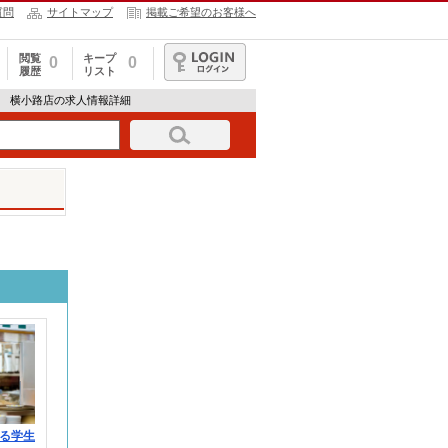
質問
サイトマップ
掲載ご希望のお客様へ
閲覧
キープ
0
0
履歴
リスト
ログイン
タ 横小路店の求人情報詳細
る学生