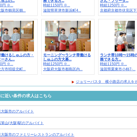
ゅふの...
務できる方...
さん・フリータ...
円 ※...
時給1150円 ※...
時給1250円 ※...
阪市鶴見区鶴...
滋賀県草津市新浜町4...
京都府京都市伏見区下..
帯働けるしゅふの方・
モーニング〜ランチ帯働ける
ランチ帯10時〜15時
ーさん...
しゅふの方大募...
務できる方...
円 ※...
時給1250円 ※...
時給1150円 ※...
方市招提北町...
大阪府大阪市都島区内...
滋賀県栗東市小柿7-...
ジョリーパスタ 横小路店の求人を
事に近い条件の求人はこちら
東大阪市のアルバイト
瓢箪山(大阪)駅のアルバイト
東大阪市のファミリーレストランのアルバイト