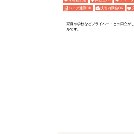
未経験歓迎
高校生OK
フリータ
バイク通勤OK
扶養内勤務OK
家庭や学校などプライベートとの両立が
ルです。