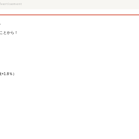
。
ことから！
1.8％）