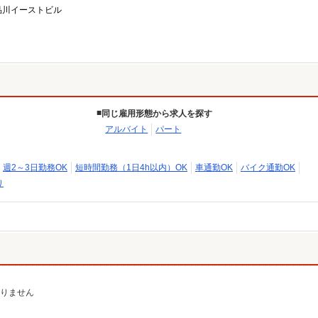
品川イーストビル
同じ雇用形態から求人を探す
アルバイト
パート
週2～3日勤務OK
短時間勤務（1日4h以内）OK
車通勤OK
バイク通勤OK
り
ありません