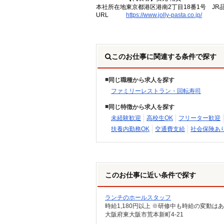
本社所在地
東京都港区港南2丁目18番1号 JR
URL
https://www.jolly-pasta.co.jp/
このお仕事に関連する条件で探す
同じ職種から求人を探す
ファミリーレストラン・回転寿司
同じ特徴から求人を探す
未経験歓迎
高校生OK
フリーター歓迎
扶養内勤務OK
交通費支給
社会保険あ
このお仕事に近い条件で探す
ランチのホールスタッフ
時給1,180円以上 ※研修中も時給の変動は
大阪府東大阪市荒本新町4-21