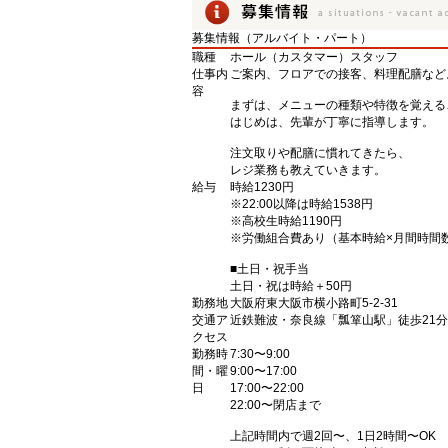
募集情報（アルバイト・パート）
職種
ホール（カスタマー）スタッフ
仕事内
ご案内、フロアでの接客、料理配膳など
容
まずは、メニューの種類や特徴を覚える
はじめは、先輩が丁寧に指導します。
注文取りや配膳に慣れてきたら、
レジ業務も教えていきます。
給与
時給1230円
※22:00以降は時給1538円
※高校生時給1190円
※労働組合費あり（基本時給×月間時間数×
■土日・祝手当
土日・祝は時給＋50円
勤務地
大阪府東大阪市横小路町5-2-31
交通ア
近鉄難波・奈良線「瓢箪山駅」徒歩21分
クセス
勤務時
7:30〜9:00
間・曜
9:00〜17:00
日
17:00〜22:00
22:00〜閉店まで
上記時間内で週2回〜、1日2時間〜OK