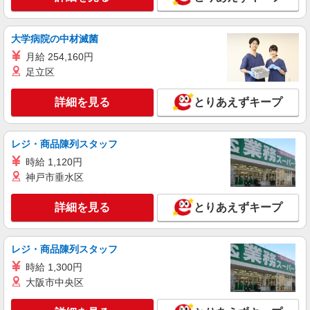
時＞土日祝 18:00〜23:00
時給1250円 研修期間：100時間／時給1150円
大学病院の中材滅菌
奈良県奈良市南京終町1-128-1
月給 254,160円
詳細を見る
キープ
足立区
詳細を見る
とりあえずキープ
アルバイト
パート
ケンタッキーフライドチキン 学園前店
カウンター・キッチンスタッフ ＜優先募集日
レジ・商品陳列スタッフ
時＞土日祝 18:00〜23:00
時給 1,120円
時給1250円 研修期間：100時間／時給1150円
神戸市垂水区
奈良県奈良市学園北1-1-12
詳細を見る
とりあえずキープ
詳細を見る
キープ
アルバイト
パート
レジ・商品陳列スタッフ
そんぽの家S 三条桧町
時給 1,300円
調理補助スタッフ
大阪市中央区
時給1095円〜1125円 ※経験等による ★希望収
入がありましたら、ご相談いただければ希望条件