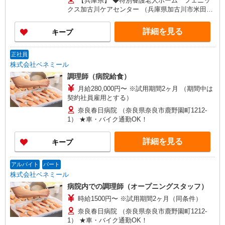
【兵庫県】 ◆特別養護老人ホーム フェニッ
【エリア調理師職】 月給270,000円〜320,000円
クス加古川ケアセンター （兵庫県加古川市米田町
※試用期間2〜6ヶ月（月給270,000円） ※給与幅
平津字沖田384-16） ◆祐生病院 （兵庫県伊丹市山
は調理技術・コミュニケーション力による
田5-3-13） ◆城陽江尻病院 （兵庫県姫路市北条1-
詳細を見る
キープ
279） 【京都府】 ◆特別養護老人ホーム 塔南の
園 （京都府京都市南区西九条菅田町4-2） ◆住宅
型有料老人ホーム 北野マリアヴィラ （京都府京都
正社員
市上京区仁和寺街道千本西入五番町153） ◆特別
株式会社ベネミール
養護老人ホーム 西山寮 （京都府京都市西京区大
調理師（病院給食）
原野石作町256-1） ◆高齢者福祉施設 西七条
月給280,000円〜 ※試用期間2ヶ月 （期間中は
（京都府京都市下京区西七条八幡町29） ◆宇治病
契約社員雇用とする）
院 （京都府宇治市五ケ庄芝ノ東54-2） 【大阪府】
◆特別養護老人ホーム ぐんげ今城の丘 （大阪府
奈良春日病院 （奈良県奈良市鹿野園町1212-
高槻市郡家本町13-23） ◆住宅型有料老人ホー
1） ★車・バイク通勤OK！
ム さざなみ鶴山台 （大阪府和泉市鶴山台3-2-2）
【奈良県】 ◆奈良春日病院 （奈良県奈良市鹿野園
詳細を見る
キープ
町1212-1）
アルバイト
パート
株式会社ベネミール
病院内での調理師（オープニングスタッフ）
時給1500円〜 ※試用期間2ヶ月（同条件）
奈良春日病院 （奈良県奈良市鹿野園町1212-
1） ★車・バイク通勤OK！