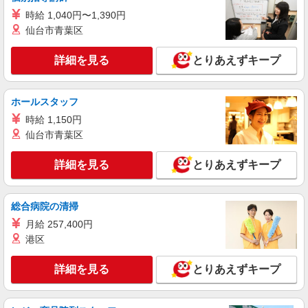
パート
時給 1,040円〜1,390円
株式会社魚国総本社
仙台市青葉区
調理員
時給1,150円 ※試用期間あり（入社日から2
詳細を見る
とりあえずキープ
ヶ月経過後の月末まで）
奈良県奈良市右京５丁目１ー１ （社福）希望
の会 右京こだま保育園厨房内 魚国総本社事業
ホールスタッフ
所
時給 1,150円
詳細を見る
キープ
仙台市青葉区
パート
詳細を見る
とりあえずキープ
蔵や 西大寺店
鶏惣菜、お弁当の販売、簡単な盛付けや調理補
助
総合病院の清掃
時給1,100円 ※研修期間3ヶ月 時給1,080円
月給 257,400円
港区
奈良市西大寺国見町１丁目１番１号 タイムズ
プレイスサイダイジ内 （近鉄大和西大寺駅） 蔵や
西大寺店
詳細を見る
とりあえずキープ
詳細を見る
キープ