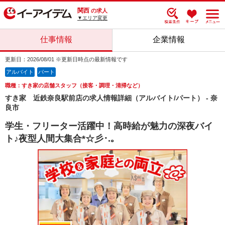
関西
の求人
▼エリア変更
仕事情報
企業情報
更新日：2026/08/01 ※更新日時点の最新情報です
アルバイト
パート
職種：すき家の店舗スタッフ（接客・調理・清掃など）
すき家 近鉄奈良駅前店の求人情報詳細（アルバイト/パート） - 奈
良市
学生・フリーター活躍中！高時給が魅力の深夜バイ
ト♪夜型人間大集合*☆彡･.｡