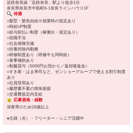
い。
近鉄奈良線「近鉄奈良」駅より徒歩1分
奈良県奈良市中筋町6-1奈良ラインハウス1F
待遇
○髪型・髪色自由※就業時の規定あり
○時給UP制度
○給与前払い制度（稼働分・規定あり）
○役職手当
○社会保険完備
○扶養控除内勤務
○研修制度あり（研修中も同時給）
○食事補助あり
○制服貸与（5000円お預かり／返却後返金）
○すき家・はま寿司など、ゼンショーグループで使える割引制度
あり
○社員登用あり
○履歴書不要の簡単面接
○交通費規定内支給
応募資格・経験
深夜帯のため18歳以上
●主婦（夫）・フリーター・シニア活躍中