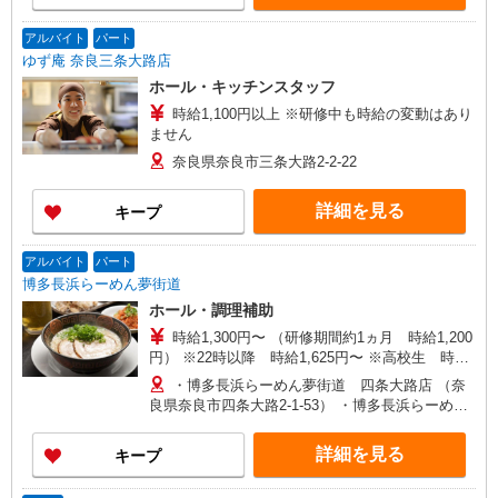
アルバイト
パート
ゆず庵 奈良三条大路店
ホール・キッチンスタッフ
時給1,100円以上 ※研修中も時給の変動はあり
ません
奈良県奈良市三条大路2-2-22
詳細を見る
キープ
アルバイト
パート
博多長浜らーめん夢街道
ホール・調理補助
時給1,300円〜 （研修期間約1ヵ月 時給1,200
円） ※22時以降 時給1,625円〜 ※高校生 時給
1,250円 （研修期間約1ヵ月 時給1,150円）
・博多長浜らーめん夢街道 四条大路店 （奈
良県奈良市四条大路2-1-53） ・博多長浜らーめん
夢街道 大和郡山店 （奈良県大和郡山市横田町
1187-2 西名阪郡山インターすぐ）
詳細を見る
キープ