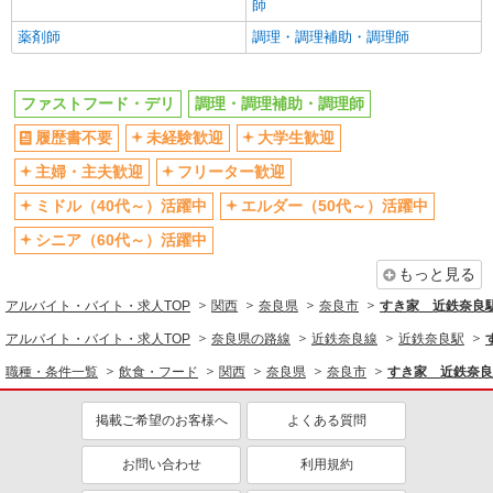
師
同じ職種から求人を探す
薬剤師
調理・調理補助・調理師
飲食・フード
ファストフード・デリ
調理・調理補助・調理師
ファストフード・デリ
調理・調理補助・調理師
履歴書不要
未経験歓迎
大学生歓迎
同じ特徴から求人を探す
主婦・主夫歓迎
フリーター歓迎
未経験歓迎
大学生歓迎
ミドル（40代～）活躍中
エルダー（50代～）活躍中
ミドル（40代～）活躍中
週2～3日勤務OK
シニア（60代～）活躍中
短時間勤務（1日4h以内）OK
深夜
扶養内勤務OK
交通費支給
もっと見る
社会保険あり
まかない・食事補助
アルバイト・バイト・求人TOP
関西
奈良県
奈良市
すき家 近鉄奈良
社員登用あり
アルバイト・バイト・求人TOP
奈良県の路線
近鉄奈良線
近鉄奈良駅
職種・条件一覧
飲食・フード
関西
奈良県
奈良市
すき家 近鉄奈良
掲載ご希望のお客様へ
よくある質問
お問い合わせ
利用規約