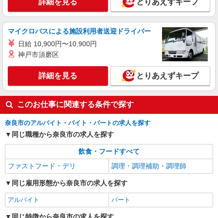
詳細を見る
とりあえずキープ
に合うかの確認もいたします。 ★時間外手当別
奈良県奈良市三条桧町22-12
途支給 ★上記金額は働きがい向上手当を含みま
す。 ★働きがい向上手当※26年6月改定（地域に
詳細を見る
キープ
より異なる） 社会保険加入者は更に＋30円
マイクロバスによる施設利用者送迎ドライバー
日給 10,900円〜10,900円
神戸市須磨区
詳細を見る
とりあえずキープ
このお仕事に関連する条件で探す
奈良市のアルバイト・バイト・パートの求人を探す
同じ職種から奈良市の求人を探す
飲食・フードすべて
ファストフード・デリ
調理・調理補助・調理師
同じ雇用形態から奈良市の求人を探す
アルバイト
パート
同じ特徴から奈良市の求人を探す