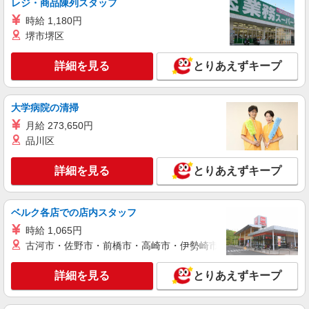
レジ・商品陳列スタッフ
アルバイト
パート
ケンタッキーフライドチキン イオンタウン大安寺店
時給 1,180円
カウンター・キッチンスタッフ ＜優先募集日
堺市堺区
時＞土日祝 18:00〜23:00
詳細を見る
時給1250円 研修期間：100時間／時給1150円
とりあえずキープ
奈良県奈良市南京終町1-128-1
大学病院の清掃
詳細を見る
キープ
月給 273,650円
品川区
アルバイト
パート
株式会社南テスティパル
詳細を見る
とりあえずキープ
小学校給食の調理補助
時給 1,051円 ●試用期間３カ月あり（同条
件）
ベルク各店での店内スタッフ
奈良県奈良市北永井町414 「明治小学校」内厨
時給 1,065円
房
古河市・佐野市・前橋市・高崎市・伊勢崎市・太田市・館林市・
詳細を見る
キープ
詳細を見る
とりあえずキープ
アルバイト
パート