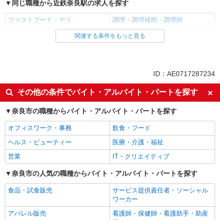
同じ職種から近鉄奈良駅の求人を探す
ファストフード・デリ
調理・調理補助・調理師
関連する条件をもっと見る
同じ雇用形態から近鉄奈良駅の求人を探す
アルバイト
パート
同じ特徴から近鉄奈良駅の求人を探す
ID：AE0717287234
履歴書不要
未経験歓迎
その他の条件でバイト・アルバイト・パートを探す
大学生歓迎
主婦・主夫歓迎
奈良市の職種からバイト・アルバイト・パートを探す
フリーター歓迎
ミドル（40代～）活躍中
オフィスワーク・事務
飲食・フード
エルダー（50代～）活躍中
シニア（60代～）活躍中
ヘルス・ビューティー
医療・介護・福祉
週2～3日勤務OK
短時間勤務（1日4h以内）OK
営業
IT・クリエイティブ
深夜
扶養内勤務OK
交通費支給
奈良市の人気の職種からバイト・アルバイト・パートを探す
社会保険あり
まかない・食事補助
社割・特典あり
食品・試食販売
サービス提供責任者・ソーシャル
ワーカー
制服貸与
研修制度あり
アパレル販売
看護師・保健師・看護助手・助産
社員登用あり