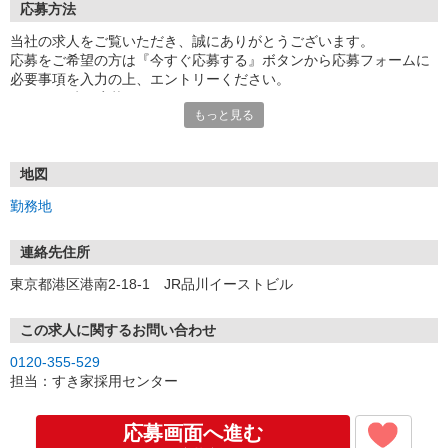
応募方法
当社の求人をご覧いただき、誠にありがとうございます。
応募をご希望の方は『今すぐ応募する』ボタンから応募フォームに
必要事項を入力の上、エントリーください。
☆★☆24時間応募OK！☆★☆
もっと見る
・・・お願い・・・
応募の際は、連絡先に「携帯電話のアドレス」や「携帯電話の番
号」など
地図
普段つながりやすい連絡先を入力してください。
勤務地
連絡先住所
東京都港区港南2-18-1 JR品川イーストビル
この求人に関するお問い合わせ
0120-355-529
担当：すき家採用センター
応募画面へ進む