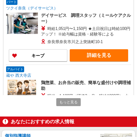
パート
ツクイ奈良（デイサービス）
デイサービス 調理スタッフ（ミールケアクル
ー）
時給1,051円〜1,150円 ★土日祝日は時給100円
アップ！ ※給与幅は資格・経験等による
奈良県奈良市川之上突抜町10-1
詳細を見る
キープ
アルバイト
蔵や 西大寺店
鶏惣菜、お弁当の販売、簡単な盛付けや調理補
助
時給 1,100円（研修3ヵ月 時給1080円） 大
学生アルバイト1,100円（研修期間3ケ月は時給
もっと見る
1,080円） 高校生アルバイト1,080円（研修期間3
奈良市西大寺国見町１丁目１番１号 タイムズ
ケ月は時給1,060円）
プレイスサイダイジ内 （近鉄大和西大寺駅） 蔵や
西大寺店
あなたにおすすめの求人情報
詳細を見る
キープ
個別指導講師