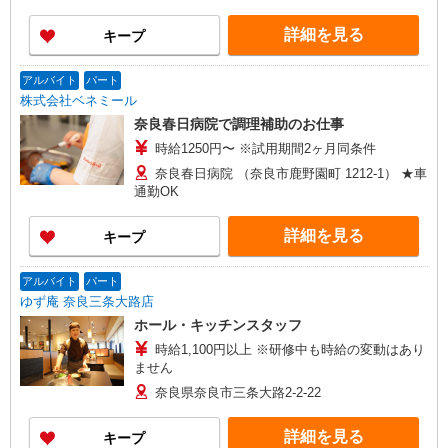
詳細を見る
キープ
アルバイト
パート
株式会社ベネミール
奈良春日病院で調理補助のお仕事
時給1250円〜 ※試用期間2ヶ月同条件
奈良春日病院 （奈良市鹿野園町 1212-1） ★車
通勤OK
詳細を見る
キープ
アルバイト
パート
ゆず庵 奈良三条大路店
ホール・キッチンスタッフ
時給1,100円以上 ※研修中も時給の変動はあり
ません
奈良県奈良市三条大路2-2-22
詳細を見る
キープ