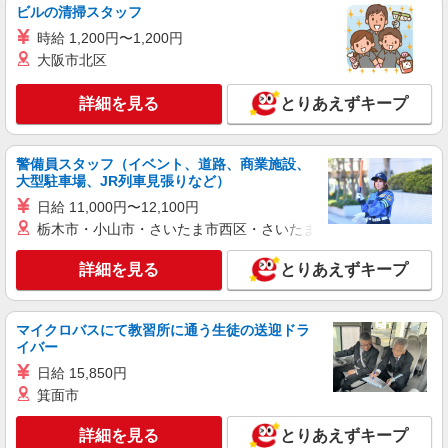
株式会社南テスティパル
ビルの清掃スタッフ
小学校給食の調理補助
時給 1,200円〜1,200円
時給 1,051円 ●試用期間３カ月あり（同条
大阪市北区
件）
奈良県奈良市南京終町676 「済美南小学校」内
詳細を見る
とりあえずキープ
厨房
詳細を見る
キープ
警備員スタッフ（イベント、道路、商業施設、
大型駐車場、JR列車見張りなど）
アルバイト
パート
日給 11,000円〜12,100円
ケンタッキーフライドチキン 学園前店
栃木市・小山市・さいたま市西区・さいたま市岩槻区・久喜市・
カウンター・キッチンスタッフ ＜優先募集日
時＞土日祝 18:00〜23:00
詳細を見る
とりあえずキープ
時給1250円 研修期間：100時間／時給1150円
奈良県奈良市学園北1-1-12
マイクロバスにて教習所に通う生徒の送迎ドラ
イバー
詳細を見る
キープ
日給 15,850円
箕面市
アルバイト
パート
株式会社南テスティパル
詳細を見る
とりあえずキープ
小学校の調理補助