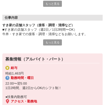
もっと見る
≪ 働くメリットいっぱい ≫
■髪型・髪色自由
オシャレを捨てる必要はありません！
仕事内容
■給与前払い可
すき家の店舗スタッフ（接客・調理・清掃など）
急な出費も安心♪
■すき家の店舗スタッフ（週2日／1日2時間〜OK）
■社員登用あり
牛丼・すき家での接客・調理・清掃などをお願いします。
将来を考えている方は必見です。
もっと見る
具体的には・・・
なか卯、かつ庵、ココス、ジョリーパスタ、ビッグボーイ、華屋
お客様をきれいなお店でお迎え！
与兵衛、オリーブの丘、焼肉いちばんなどを経営しているゼンシ
おいしい牛丼を！
ョーグループ！
あなたの笑顔で！
その中のひとつ『すき家』でお仕事しませんか？
募集情報（アルバイト・パート）
すばやく提供！
給与
他にも、食材の調整や金銭管理、新しく入社したクルーの研修など
時給1,463円
様々なお仕事があります。
勤務時間・曜日
セルフオーダー、セルフ会計で、現金の受け渡しはほとんどありま
せん。※一部店舗を除く
22:00〜翌5:00
取り間違いもなく安心でスムーズ♪
1日2時間、週2日からOKのシフト制！
マニュアルも用意していますので飲食店が初めての方でも大丈夫！
●扶養内勤務可
もちろん先輩クルーがしっかり教えてくれるので安心してくださ
アクセス・勤務地