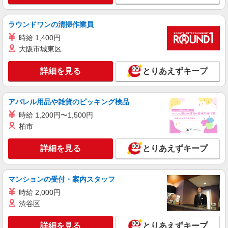
時給 1,051円 ●試用期間３カ月あり（同条
件）
ラウンドワンの清掃作業員
奈良県奈良市左京3-1-1 「左京小学校」 内給食
時給 1,400円
室
大阪市城東区
詳細を見る
キープ
詳細を見る
とりあえずキープ
アルバイト
パート
ケンタッキーフライドチキン 西大寺店
アパレル用品や雑貨のピッキング検品
カウンター・キッチンスタッフ ＜優先募集日
時給 1,200円〜1,500円
時＞平日（月〜金） フルタイム
柏市
時給1090円 ＜高校生＞時給1070円
奈良県奈良市西大寺東町2-4-1 奈良ファミリ
詳細を見る
とりあえずキープ
ー内
詳細を見る
キープ
マンションの受付・案内スタッフ
時給 2,000円
アルバイト
パート
渋谷区
ケンタッキーフライドチキン イオンタウン大安寺店
カウンター・キッチンスタッフ ＜優先募集日
詳細を見る
とりあえずキープ