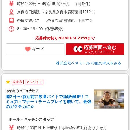
か
時給1400円〜 ※試用期間2ヵ月 （同条件）
奈良春日病院 （奈良県奈良市鹿野園町1212-1）
奈良交通バス 【奈良春日病院前】下車すぐ
8：30〜16：00（休憩45分）
応募締め切り2027/01/31 23:59まで
応募画面へ進む
キープ
かんたん3ステップ！
株式会社ベネミール
の他の求人をみる
奈良市
アルバイト
★
ゆず庵 奈良三条大路店
週2日〜♪就活前に飲食バイトで経験値UP！コ
ミュ力＋マナー＋チームプレイを磨いて、最強
のガクチカに☆
す
ホール・キッチンスタッフ
入
活
時給1,100円以上 ※研修中も時給の変動はありません