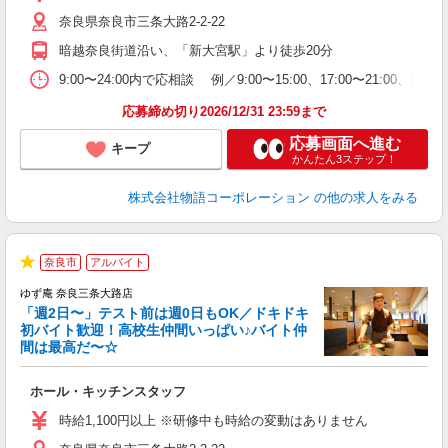
O
奈良県奈良市三条大路2-2-22
務
企
暗越奈良街道沿い、「新大宮駅」より徒歩20分
ま
9:00〜24:00内で応相談 例／9:00〜15:00、17:00〜
応募締め切り2026/12/31 23:59まで
応募画面へ進む
キープ
かんたん3ステップ！
株式会社物語コーポレーション
の他の求人をみる
奈良市
アルバイト
★
ゆず庵 奈良三条大路店
「週2日〜」テスト前は週0日もOK／ドキドキ
初バイト歓迎！高校生仲間いっぱい♪バイト仲
間は最高だ〜☆
し
ホール・キッチンスタッフ
入
活
時給1,100円以上 ※研修中も時給の変動はありません
O