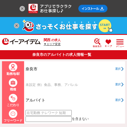
関西
の求人
▼エリア変更
奈良市のアルバイトの求人情報一覧
奈良市
選択
勤務地/駅
未設定
例）食品、事務、アパレル
選択
職種
アルバイト
選択
こだわり
を含まない
フリーワード