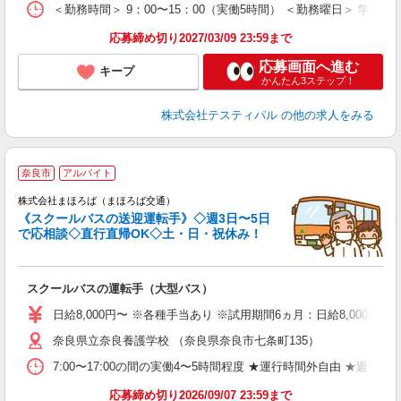
＜勤務時間＞ 9：00〜15：00（実働5時間） ＜勤務曜日＞ 学校
応募締め切り2027/03/09 23:59まで
応募画面へ進む
キープ
かんたん3ステップ！
株式会社テスティパル
の他の求人をみる
奈良市
アルバイト
株式会社まほろば（まほろば交通）
《スクールバスの送迎運転手》◇週3日〜5日
で応相談◇直行直帰OK◇土・日・祝休み！
フ
未
ア
スクールバスの運転手（大型バス）
以
通
日給8,000円〜 ※各種手当あり ※試用期間6ヵ月：日給8,000円
奈良県立奈良養護学校 （奈良県奈良市七条町135）
7:00〜17:00の間の実働4〜5時間程度 ★運行時間外自由 ★週3日
応募締め切り2026/09/07 23:59まで