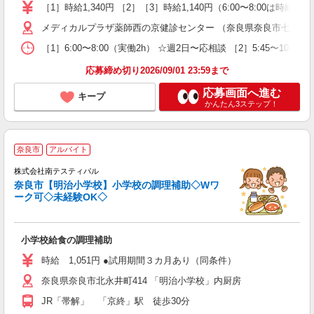
［1］時給1,340円 ［2］［3］時給1,140円（6:00〜8:00は時給1,3
メディカルプラザ薬師西の京健診センター （奈良県奈良市七条町95
［1］6:00〜8:00（実働2h） ☆週2日〜応相談 ［2］5:45〜10
応募締め切り2026/09/01 23:59まで
応募画面へ進む
キープ
かんたん3ステップ！
奈良市
アルバイト
株式会社南テスティパル
奈良市【明治小学校】小学校の調理補助◇Wワ
児
ーク可◇未経験OK◇
未
副
小学校給食の調理補助
時給 1,051円 ●試用期間３カ月あり（同条件）
奈良県奈良市北永井町414 「明治小学校」内厨房
JR「帯解」 「京終」駅 徒歩30分