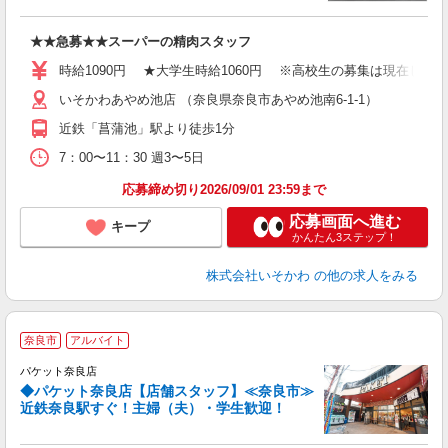
★★急募★★スーパーの精肉スタッフ
時給1090円 ★大学生時給1060円 ※高校生の募集は現在して
いそかわあやめ池店 （奈良県奈良市あやめ池南6-1-1）
近鉄「菖蒲池」駅より徒歩1分
7：00〜11：30 週3〜5日
応募締め切り2026/09/01 23:59まで
応募画面へ進む
キープ
かんたん3ステップ！
株式会社いそかわ
の他の求人をみる
≫
奈良市
アルバイト
パケット奈良店
◆パケット奈良店【店舗スタッフ】≪奈良市≫
で
近鉄奈良駅すぐ！主婦（夫）・学生歓迎！