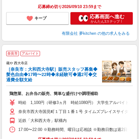
応募締め切り2026/09/10 23:59まで
応募画面へ進む
キープ
かんたん3ステップ！
有限会社 夢kitchen
の他の求人をみる
奈良市
アルバイト
蔵や 西大寺店
［奈良市：大和西大寺駅］販売スタッフ募集◆
髪色自由◆17時〜22時◆未経験可◆週2可◆交
も
通費全額支給
鶏惣菜、お弁当の販売、簡単な盛付けや調理補助
時給 1,100円（研修3ヵ月 時給1080円） 大学生アルバイト1,10
奈良市西大寺国見町１丁目１番１号 タイムズプレイスサイダイジ内
近鉄「大和西大寺」駅構内
17:00〜22:00 ※勤務時間、曜日は応相談 ※勤務日数は週2