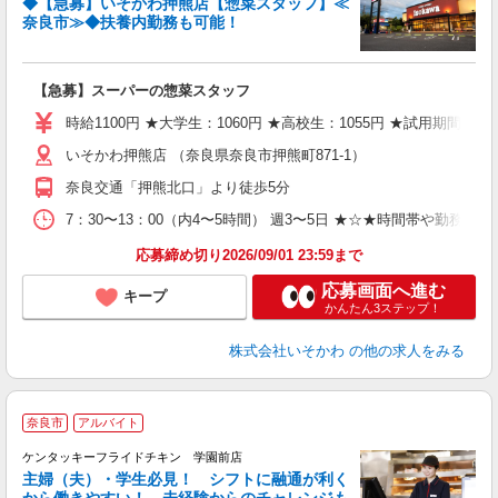
◆【急募】いそかわ押熊店【惣菜スタッフ】≪
に
奈良市≫◆扶養内勤務も可能！
【急募】スーパーの惣菜スタッフ
時給1100円 ★大学生：1060円 ★高校生：1055円 ★試用期
いそかわ押熊店 （奈良県奈良市押熊町871-1）
奈良交通「押熊北口」より徒歩5分
7：30〜13：00（内4〜5時間） 週3〜5日 ★☆★時間帯や勤務曜
応募締め切り2026/09/01 23:59まで
応募画面へ進む
キープ
かんたん3ステップ！
株式会社いそかわ
の他の求人をみる
奈良市
アルバイト
ケンタッキーフライドチキン 学園前店
主婦（夫）・学生必見！ シフトに融通が利く