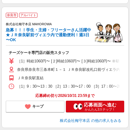
奈良市
アルバイト
株式会社梅守本店 MAHOROWA
急募！！！学生・主婦・フリーターさん活躍中
★ＪＲ奈良駅前ヴィエラ内で通勤便利！週3日
〜OK
方
チーズケーキ専門店の販売スタッフ
［1］時給1060円〜 [２]時給1060円〜 [３]時給1060円〜 ※研
奈良県奈良市三条本町１－１ ＪＲ奈良駅改札口前ヴィエラ内（MAH
ＪＲ奈良駅直結
［1］9：30〜13：30 ［2］13：30〜17：00 ［3］17：0
応募締め切り2026/10/31 23:59まで
応募画面へ進む
キープ
かんたん3ステップ！
株式会社梅守本店
の他の求人をみる