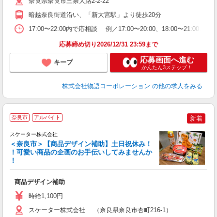
奈良県奈良市三条大路2-2-22
務
ー
暗越奈良街道沿い、「新大宮駅」より徒歩20分
食
17:00〜22:00内で応相談 例／17:00〜20:00、18:0
応募締め切り2026/12/31 23:59まで
応募画面へ進む
キープ
かんたん3ステップ！
株式会社物語コーポレーション
の他の求人をみる
奈良市
アルバイト
新着
スケーター株式会社
＜奈良市＞【商品デザイン補助】土日祝休み！
！可愛い商品の企画のお手伝いしてみませんか
！
せ
商品デザイン補助
経
以
時給1,100円
スケーター株式会社 （奈良県奈良市杏町216-1）