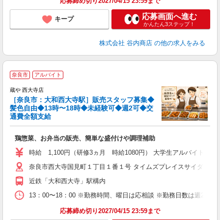
応募締め切り2027/04/15 23:59まで
応募画面へ進む
キープ
かんたん3ステップ！
株式会社 谷内商店
の他の求人をみる
奈良市
アルバイト
蔵や 西大寺店
［奈良市：大和西大寺駅］販売スタッフ募集◆
髪色自由◆13時〜18時◆未経験可◆週2可◆交
も
通費全額支給
鶏惣菜、お弁当の販売、簡単な盛付けや調理補助
時給 1,100円（研修3ヵ月 時給1080円） 大学生アルバイト1,10
奈良市西大寺国見町１丁目１番１号 タイムズプレイスサイダイジ内
近鉄「大和西大寺」駅構内
13：00〜18：00 ※勤務時間、曜日は応相談 ※勤務日数は週
応募締め切り2027/04/15 23:59まで