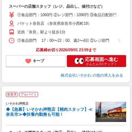
スーパーの店舗スタッフ（レジ、品出し、値付けなど）
①食品部門：1060円 ②レジ部門：1090円 ③食品日配部門：1
パケット奈良店 （奈良県奈良市小西町18）
近鉄「奈良」駅より徒歩1分
①食品部門 17：00〜22：00、週2〜4日 ②レジ部門 12：00
応募締め切り2026/09/01 23:59まで
応募画面へ進む
キープ
かんたん3ステップ！
株式会社いそかわ
の他の求人をみる
≫
奈良市
アルバイト
いそかわ押熊店
◆【急募】いそかわ押熊店【精肉スタッフ】≪
に
奈良市≫◆扶養内勤務も可能！