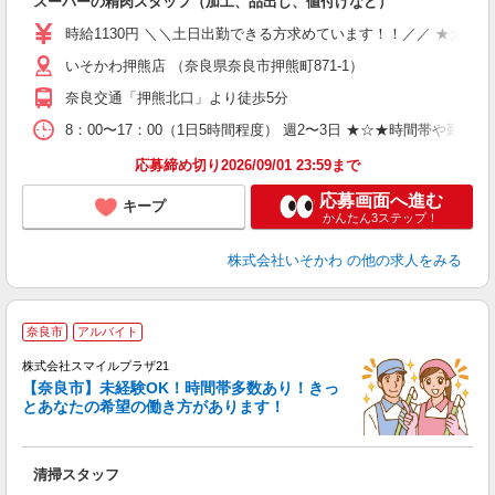
スーパーの精肉スタッフ（加工、品出し、値付けなど）
時給1130円 ＼＼土日出勤できる方求めています！！／／ ★大学生
いそかわ押熊店 （奈良県奈良市押熊町871-1）
奈良交通「押熊北口」より徒歩5分
8：00〜17：00（1日5時間程度） 週2〜3日 ★☆★時間帯や勤
応募締め切り2026/09/01 23:59まで
応募画面へ進む
キープ
かんたん3ステップ！
株式会社いそかわ
の他の求人をみる
奈良市
アルバイト
べ
株式会社スマイルプラザ21
【奈良市】未経験OK！時間帯多数あり！きっ
ご
とあなたの希望の働き方があります！
入
内
制
清掃スタッフ
制