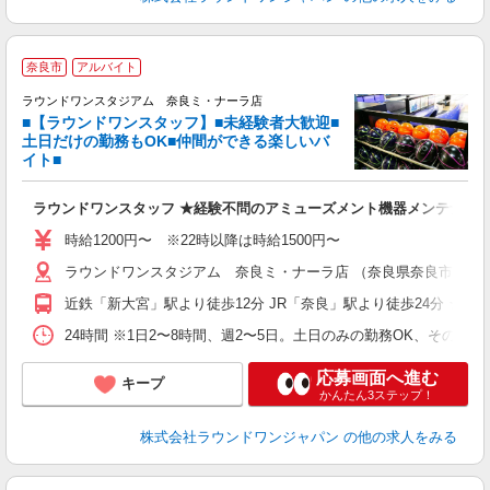
■
奈良市
アルバイト
ゼ
ラウンドワンスタジアム 奈良ミ・ナーラ店
■【ラウンドワンスタッフ】■未経験者大歓迎■
タ
土日だけの勤務もOK■仲間ができる楽しいバ
大
イト■
K
車
ラウンドワンスタッフ ★経験不問のアミューズメント機器メンテナン
制
時給1200円〜 ※22時以降は時給1500円〜
ラウンドワンスタジアム 奈良ミ・ナーラ店 （奈良県奈良市二条大路
近鉄「新大宮」駅より徒歩12分 JR「奈良」駅より徒歩24分 ★車
24時間 ※1日2〜8時間、週2〜5日。土日のみの勤務OK、その他
応募画面へ進む
キープ
かんたん3ステップ！
株式会社ラウンドワンジャパン
の他の求人をみる