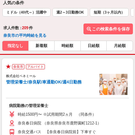
人気の条件
ミドル（40代～）活躍中
週2～3日勤務OK
短期（3ヶ月以内）
求人件数 :
209
件
この検索条件を保存
奈良市の平均時給を見る
指定なし
新着順
時給順
日給順
月給順
-
奈良市
アルバイト
★
株式会社ベネミール
管理栄養士/奈良駅/車通勤OK/週4日勤務
仕
く
入
病院勤務の管理栄養士
夫
ム
時給1500円〜 ※試用期間2ヵ月 （同条件）
ク
奈良春日病院 （奈良県奈良市鹿野園町1212-1）
か
奈良交通バス 【奈良春日病院前】下車すぐ