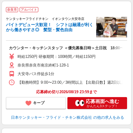
奈良市
アルバイト
ケンタッキーフライドチキン イオンタウン大安寺店
バイトデビュー大歓迎！ シフトは融通が利く
から働きやすさ◎ 髪型・髪色自由
立
カウンター・キッチンスタッフ ＜優先募集日時＞土日祝 18:00〜23:0
未
～
時給1250円 研修期間：100時間／時給1150円
2
奈良県奈良市南京終町1-128-1
ル
補
大安寺バス停徒歩1分
【勤務時間】9:00〜23:00／3時間以上 【出勤日数】週2日以
応募締め切り2026/08/19 23:59まで
応募画面へ進む
キープ
かんたん3ステップ！
日本ケンタッキー・フライド・チキン株式会社
の他の求人をみる