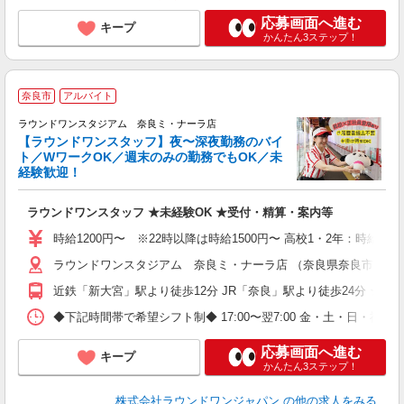
応募画面へ進む
キープ
かんたん3ステップ！
奈良市
アルバイト
ラウンドワンスタジアム 奈良ミ・ナーラ店
【ラウンドワンスタッフ】夜〜深夜勤務のバイ
ト／WワークOK／週末のみの勤務でもOK／未
で
経験歓迎！
ア
ラウンドワンスタッフ ★未経験OK ★受付・精算・案内等
大
車
時給1200円〜 ※22時以降は時給1500円〜 高校1・2年：時給110
ラウンドワンスタジアム 奈良ミ・ナーラ店 （奈良県奈良市二条大路
近鉄「新大宮」駅より徒歩12分 JR「奈良」駅より徒歩24分 ★車
◆下記時間帯で希望シフト制◆ 17:00〜翌7:00 金・土・日
応募画面へ進む
キープ
かんたん3ステップ！
株式会社ラウンドワンジャパン
の他の求人をみる