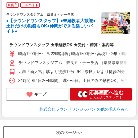
■
奈良市
アルバイト
ゼ
ラウンドワンスタジアム 奈良ミ・ナーラ店
●【ラウンドワンスタッフ】●未経験者大歓迎●
土日だけの勤務もOK●仲間ができる楽しいバ
コ
イト●
高
～
ラウンドワンスタッフ ★未経験OK ★受付・精算・案内等
禁
服
時給1200円〜 ※22時以降は時給1500円〜 高校1・2年：時給110
ラウンドワンスタジアム 奈良ミ・ナーラ店 （奈良県奈良市二条大路
近鉄「新大宮」駅より徒歩12分 JR「奈良」駅より徒歩24分 ★車
24時間 ※1日2〜8時間、週2〜5日。土日のみの勤務OK、その他
応募画面へ進む
キープ
かんたん3ステップ！
株式会社ラウンドワンジャパン
の他の求人をみる
次のページへ