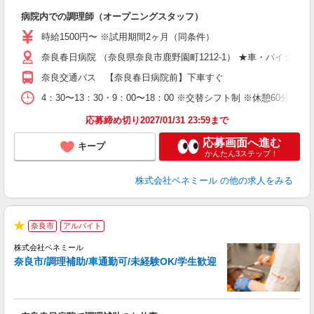
こ
病院内での調理師（オープニングスタッフ）
女
時給1500円〜 ※試用期間2ヶ月（同条件）
代
奈良春日病院 （奈良県奈良市鹿野園町1212-1） ★車・バイク通勤
み
煙
奈良交通バス 【奈良春日病院前】下車すぐ
ほ
社
4：30〜13：30・9：00〜18：00 ※交替シフト制 ※休憩60分
応募締め切り2027/01/31 23:59まで
応募画面へ進む
キープ
かんたん3ステップ！
株式会社ベネミール
の他の求人をみる
奈良市
アルバイト
★
株式会社ベネミール
奈良市/調理補助/車通勤可/未経験OK/学生歓迎
形
休