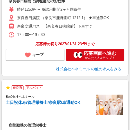
奈良春日病院で調理補助のお仕事
入
生
時給1250円〜 ※試用期間2ヶ月同条件
問
奈良春日病院 （奈良市鹿野園町 1212-1） ★車通勤OK
シ
の
奈良交通バス 【奈良春日病院前】下車すぐ
自
な
17：00〜19：30
応募締め切り2027/01/31 23:59まで
応募画面へ進む
キープ
かんたん3ステップ！
株式会社ベネミール
の他の求人をみる
-
奈良市
アルバイト
★
株式会社ベネミール
土日祝休み/管理栄養士/奈良駅/車通勤OK
歓
入
夫
ム
病院勤務の管理栄養士
ク