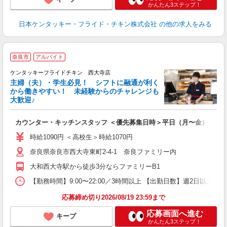
かんたん3ステップ！
日本ケンタッキー・フライド・チキン株式会社
の他の求人をみる
奈良市
アルバイト
ケンタッキーフライドチキン 西大寺店
主婦（夫）・学生必見！ シフトに融通が利く
から働きやすい！ 未経験からのチャレンジも
大歓迎♪
見
カウンター・キッチンスタッフ ＜優先募集日時＞平日（月〜金） フ
未
ダ
時給1090円 ＜高校生＞時給1070円
昇
奈良県奈良市西大寺東町2-4-1 奈良ファミリー内
上
補
大和西大寺駅から徒歩3分ならファミリーB1
【勤務時間】9:00〜22:00／3時間以上 【出勤日数】週2日以
応募締め切り2026/08/19 23:59まで
応募画面へ進む
キープ
かんたん3ステップ！