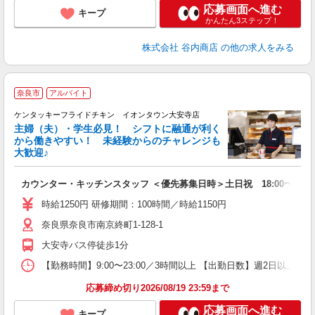
応募画面へ進む
キープ
かんたん3ステップ！
株式会社 谷内商店
の他の求人をみる
奈良市
アルバイト
ケンタッキーフライドチキン イオンタウン大安寺店
主婦（夫）・学生必見！ シフトに融通が利く
から働きやすい！ 未経験からのチャレンジも
大歓迎♪
見
カウンター・キッチンスタッフ ＜優先募集日時＞土日祝 18:00〜23:0
未
～
時給1250円 研修期間：100時間／時給1150円
2
奈良県奈良市南京終町1-128-1
ル
補
大安寺バス停徒歩1分
【勤務時間】9:00〜23:00／3時間以上 【出勤日数】週2日以
応募締め切り2026/08/19 23:59まで
応募画面へ進む
キープ