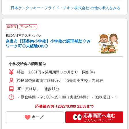
日本ケンタッキー・フライド・チキン株式会社
の他の求人をみる
奈良市
アルバイト
株式会社南テスティパル
奈良市【済美南小学校】小学校の調理補助◇W
児
ワーク可◇未経験OK◇
未
副
小学校給食の調理補助
時給 1,051円 ●試用期間３カ月あり（同条件）
奈良県奈良市南京終町676 「済美南小学校」内厨房
JR「京終駅」 徒歩11分
＜勤務時間＞ 9：00〜15：00（実働5時間） ＜勤務曜日＞ 学校
応募締め切り2027/03/09 23:59まで
応募画面へ進む
キープ
かんたん3ステップ！