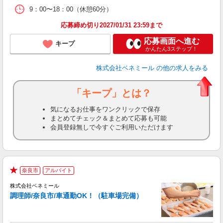
9：00〜18：00（休憩60分）
応募締め切り2027/01/31 23:59まで
応募画面へ進む
キープ
かんたん3ステップ！
株式会社ベネミール
の他の求人をみる
「キープ」とは？
気になるお仕事をワンクリックで保存
まとめてチェック＆まとめて応募も可能
会員登録無しで今すぐご利用いただけます
奈良市
アルバイト
は
★
株式会社ベネミール
調理師/奈良市/車通勤OK！（駐車場完備）
限