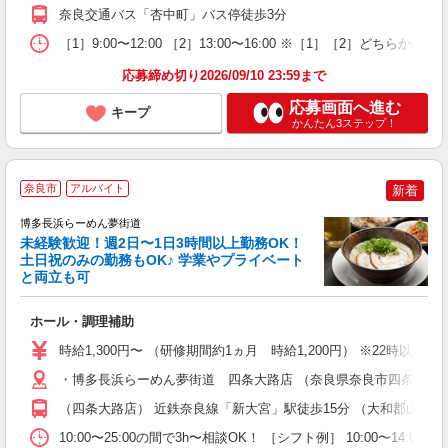
奈良交通バス「杏中町」バス停徒歩3分
［1］9:00〜12:00 ［2］13:00〜16:00 ※［1］［2］ど
応募締め切り2026/09/10 23:59まで
応募画面へ進む
キープ
かんたん3ステップ！
新
奈良市
アルバイト
新着
3
時
博多長浜らーめん夢街道
未経験歓迎！週2日〜1日3時間以上勤務OK！
土日祝のみの勤務もOK♪ 学業やプライベート
元
と両立も可
未
み
ホール・調理補助
ク
時給1,300円〜 （研修期間約1ヵ月 時給1,200円） ※22時以降 時
・博多長浜らーめん夢街道 四条大路店 （奈良県奈良市四条大路2-1
（四条大路店） 近鉄奈良線「新大宮」駅徒歩15分 （大和郡山店）
10:00〜25:00の間で3h〜相談OK！ ［シフト例］ 10:00〜14:0