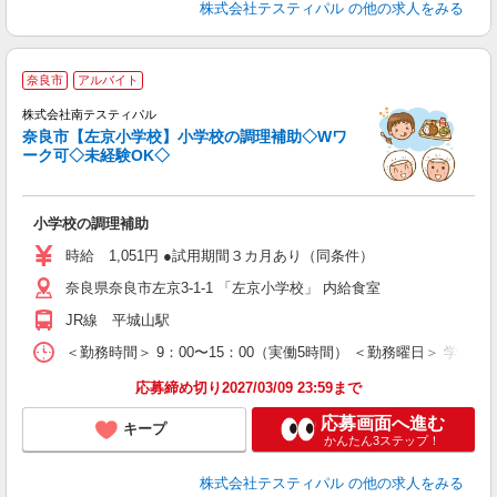
株式会社テスティパル
の他の求人をみる
奈良市
アルバイト
株式会社南テスティパル
入
奈良市【左京小学校】小学校の調理補助◇Wワ
ワ
ーク可◇未経験OK◇
小学校の調理補助
時給 1,051円 ●試用期間３カ月あり（同条件）
奈良県奈良市左京3-1-1 「左京小学校」 内給食室
JR線 平城山駅
＜勤務時間＞ 9：00〜15：00（実働5時間） ＜勤務曜日＞ 学校
応募締め切り2027/03/09 23:59まで
応募画面へ進む
キープ
かんたん3ステップ！
株式会社テスティパル
の他の求人をみる