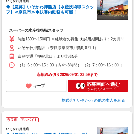
いそかわ押熊店
◆【急募】いそかわ押熊店【水産技術職スタッ
フ】≪奈良市≫◆扶養内勤務も可能！
スーパーの水産技術職スタッフ
時給1300〜1500円 ※経験者の募集 ★試用期間あり：2カ月間
いそかわ押熊店 （奈良県奈良市押熊町871-1）
奈良交通「押熊北口」より徒歩5分
（1）6：00〜15：00（内4〜8時間） （2）7：00〜16：00
応募締め切り2026/09/01 23:59まで
応募画面へ進む
キープ
かんたん3ステップ！
株式会社いそかわ
の他の求人をみる
≫
奈良市
アルバイト
いそかわ押熊店