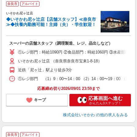
≫
奈良市
アルバイト
いそかわ尼ヶ辻店
ン
◆いそかわ尼ヶ辻店【店舗スタッフ】≪奈良市
≫◆扶養内勤務可能！主婦（夫）・学生歓迎！
スーパーの店舗スタッフ（調理製造、レジ、品出しなど）
①レジ部門：時給1090円 ②食品部門：時給1060円 ③水産部門
いそかわ尼ヶ辻店 （奈良県奈良市宝来1-8-18）
近鉄「尼ヶ辻」駅より徒歩3分
①レジ部門 （1）9：00〜14：00 （2）14：00〜19：00 （3）1
応募締め切り2026/09/01 23:59まで
応募画面へ進む
キープ
かんたん3ステップ！
株式会社いそかわ
の他の求人をみる
奈良市
アルバイト