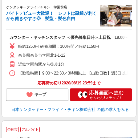
ケンタッキーフライドチキン 学園前店
バイトデビュー大歓迎！ シフトは融通が利く
から働きやすさ◎ 髪型・髪色自由
立
カウンター・キッチンスタッフ ＜優先募集日時＞土日祝 18:00〜23:0
未
～
時給1250円 研修期間：100時間／時給1150円
2
奈良県奈良市学園北1-1-12
ル
補
近鉄学園前駅から徒歩1分
【勤務時間】9:00〜22:30／3時間以上 【出勤日数】週3日以
応募締め切り2026/08/19 23:59まで
応募画面へ進む
キープ
かんたん3ステップ！
日本ケンタッキー・フライド・チキン株式会社
の他の求人をみる
≫
奈良市
アルバイト