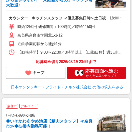
から働きやすい！ 未経験からのチャレンジも
大歓迎♪
見
カウンター・キッチンスタッフ ＜優先募集日時＞土日祝 18:00〜23:0
未
～
時給1250円 研修期間：100時間／時給1150円
2
奈良県奈良市学園北1-1-12
ル
補
近鉄学園前駅から徒歩1分
【勤務時間】9:00〜22:30／3時間以上 【出勤日数】週3日以
応募締め切り2026/08/19 23:59まで
応募画面へ進む
キープ
かんたん3ステップ！
日本ケンタッキー・フライド・チキン株式会社
の他の求人をみる
≫
奈良市
アルバイト
いそかわあやめ池店
ン
◆いそかわあやめ池店【精肉スタッフ】≪奈良
市≫◆扶養内勤務可能！