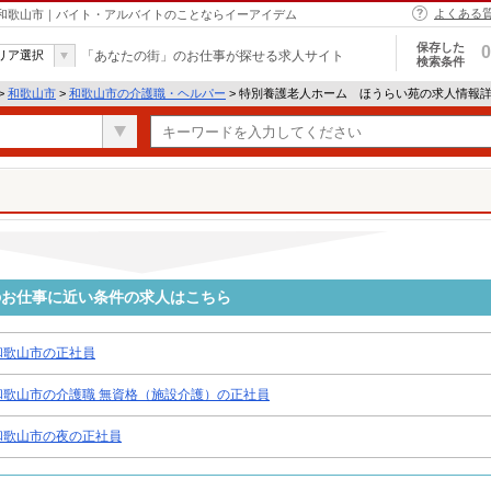
よくある
 和歌山市｜バイト・アルバイトのことならイーアイデム
保存した
0
リア選択
「あなたの街」のお仕事が探せる求人サイト
検索条件
>
和歌山市
>
和歌山市の介護職・ヘルパー
> 特別養護老人ホーム ほうらい苑の求人情報
のお仕事に近い条件の求人はこちら
和歌山市の正社員
和歌山市の介護職 無資格（施設介護）の正社員
和歌山市の夜の正社員