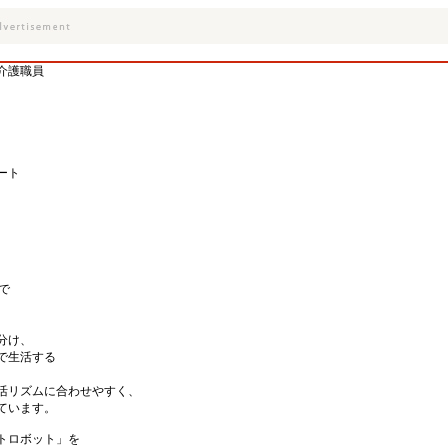
介護職員
ート
で
分け、
で生活する
活リズムに合わせやすく、
ています。
トロボット」を