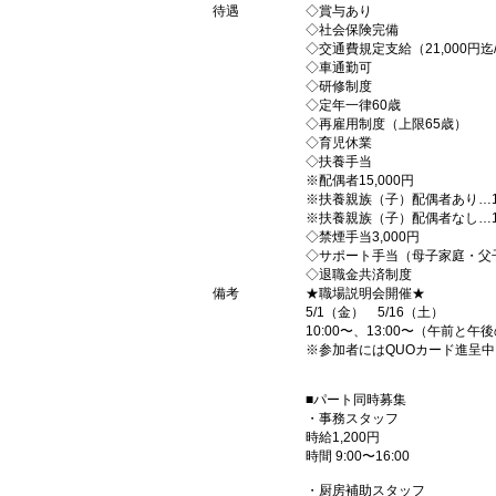
待遇
◇賞与あり
◇社会保険完備
◇交通費規定支給（21,000円迄
◇車通勤可
◇研修制度
◇定年一律60歳
◇再雇用制度（上限65歳）
◇育児休業
◇扶養手当
※配偶者15,000円
※扶養親族（子）配偶者あり…15
※扶養親族（子）配偶者なし…1人目
◇禁煙手当3,000円
◇サポート手当（母子家庭・父子家
◇退職金共済制度
備考
★職場説明会開催★
5/1（金） 5/16（土）
10:00〜、13:00〜（午前と
※参加者にはQUOカード進呈中
■パート同時募集
・事務スタッフ
時給1,200円
時間 9:00〜16:00
・厨房補助スタッフ