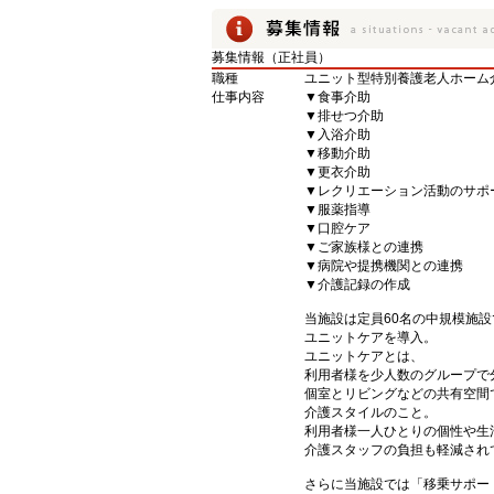
募集情報（正社員）
職種
ユニット型特別養護老人ホーム
仕事内容
▼食事介助
▼排せつ介助
▼入浴介助
▼移動介助
▼更衣介助
▼レクリエーション活動のサポ
▼服薬指導
▼口腔ケア
▼ご家族様との連携
▼病院や提携機関との連携
▼介護記録の作成
当施設は定員60名の中規模施設
ユニットケアを導入。
ユニットケアとは、
利用者様を少人数のグループで
個室とリビングなどの共有空間
介護スタイルのこと。
利用者様一人ひとりの個性や生
介護スタッフの負担も軽減され
さらに当施設では「移乗サポー