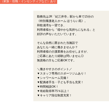
当（家族・役職・インセンティブなど）あり
勤務先はJR「紀三井寺」駅から車で15分の
《特別養護老人ホーム ほうらい苑》。
和歌浦湾を一望でき、
利用者様から「穏やかな気持ちになれる」と
好評の声をいただいています。
そんな自然に囲まれた当施設で
あなたも一緒に働きませんか？
利用者様の介護業務をお任せしますが、
ご応募にあたり経験は問いません◎
無資格の方もご応募OKです。
＼働きやすさのポイント／
▼スタッフ専用のスポーツジムあり！
▼シャワールーム完備！
▼配偶者手当・子ども手当も充実！
▼時間相談OK！
▼有給取得率75％以上！
▼キャリア段位制度充実！