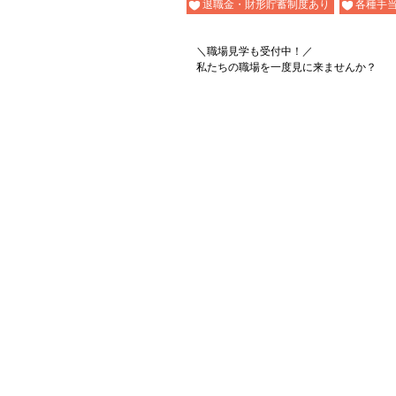
退職金・財形貯蓄制度あり
各種手
＼職場見学も受付中！／
私たちの職場を一度見に来ませんか？