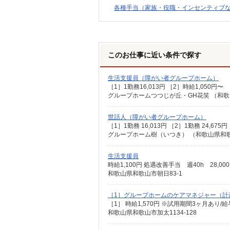
各種手当（家族・役職・インセンティブ
このお仕事に近い条件で探す
生活支援員（障がい者グループホーム）
グループホームつつじが丘・GH花笑 （和歌
世話人（障がい者グループホーム）
［1］1勤務 16,013円 ［2］1勤務 24,6
グループホーム樹（いつき） （和歌山県和歌山
生活支援員
時給1,100円 処遇改善手当 週40h 28,00
和歌山県和歌山市朝日83-1
［1］グループホームのケアマネジャー（計
和歌山県和歌山市加太1134-128