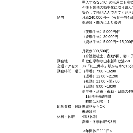
導入するなどICTの活用にも意
今後も業務の効率化に取り組ん
安心して飛び込んできてくださ
給与
月給240,000円〜（夜勤手当
※経験・能力により優遇
〈夜勤手当〉5,000円/回
〈皆勤手当〉30,000円
〈資格手当〉5,000円〜15,000
月収例309,500円
（介護福祉士、夜勤5回、妻・
勤務地
和歌山県和歌山市新和歌浦2-9
交通アクセス
JR「紀三井寺」駅から車で15
勤務時間・曜日
（早番）7:00〜16:00
（遅番）12:00〜21:00
（夜勤）21:00〜翌7:00
（日勤）9:00〜18:00
※早番・遅番・夜勤・日勤の4
1勤務実働8時間
時間は相談可！
応募資格・経験
無資格からOK
未経験可
休日・休暇
4週8休制
夏季・冬季休暇各3日
＜年間休日111日＞