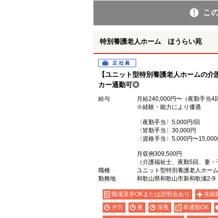
こ
特別養護老人ホーム ほうらい苑
正社員
【ユニット型特別養護老人ホームの介
カー通勤可◎
給与
月給240,000円〜（夜勤手当
※経験・能力により優遇
〈夜勤手当〉5,000円/回
〈皆勤手当〉30,000円
〈資格手当〉5,000円〜15,00
月収例309,500円
（介護福祉士、夜勤5回、妻・
職種
ユニット型特別養護老人ホー
勤務地
和歌山県和歌山市新和歌浦2-9
職場見学OKまたは説明会あり
未経
夕方
夜
深夜
車通勤OK