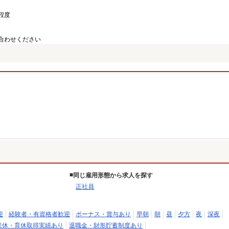
間程度
合わせください
同じ雇用形態から求人を探す
正社員
迎
経験者・有資格者歓迎
ボーナス・賞与あり
早朝
朝
昼
夕方
夜
深夜
産休・育休取得実績あり
退職金・財形貯蓄制度あり