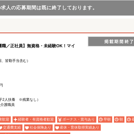
の求人の応募期間は既に終了しております。
護職／正社員】無資格・未経験OK！マイ
4回、皆勤手当含む）
0円
子2人扶養 ※残業なし）
ム介護職員
験歓迎
経験者・有資格者歓迎
ボーナス・賞与あり
早朝
朝
交通費支給
社会保険あり
産休・育休取得実績あり