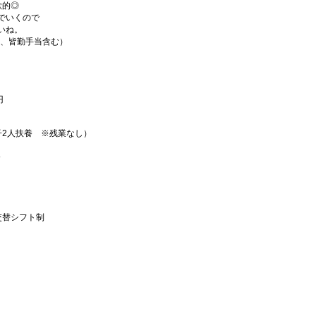
欲的◎
でいくので
いね。
4回、皆勤手当含む）
円
子2人扶養 ※残業なし）
分
交替シフト制