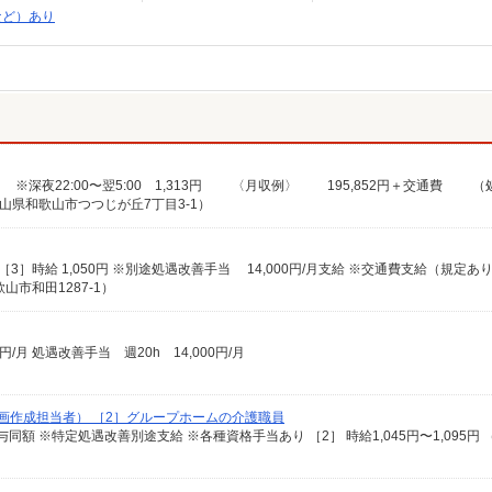
など）あり
山県和歌山市つつじが丘7丁目3-1）
75円 ［3］時給 1,050円 ※別途処遇改善手当 14,000円/月支給 ※交通費支給（規定あ
市和田1287-1）
0円/月 処遇改善手当 週20h 14,000円/月
画作成担当者） ［2］グループホームの介護職員