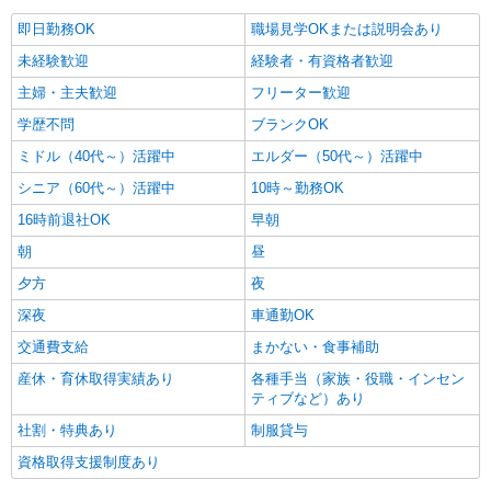
詳細を見る
キープ
即日勤務OK
職場見学OKまたは説明会あり
パート
未経験歓迎
経験者・有資格者歓迎
パナソニック エイジフリーケアセンター和歌山北島
主婦・主夫歓迎
フリーター歓迎
ショートステイ／介護職／AMのみ
学歴不問
ブランクOK
時給1,143円〜1,206円 ※経験・能力・資格等
による ※一律処遇改善加算含む 〇時間外勤務手当
ミドル（40代～）活躍中
エルダー（50代～）活躍中
〇土日祝勤務手当 〇夜勤手当 〇深夜勤務手当 〇
パナソニック エイジフリーケアセンター和歌
シニア（60代～）活躍中
10時～勤務OK
無事故無違反表彰金 〇年末年始勤務手当 〇早朝
山北島 和歌山県和歌山市北島325-25
7:00〜8:00/夜間18:00〜20:00は時給25％UP
16時前退社OK
早朝
詳細を見る
キープ
朝
昼
夕方
夜
パート
深夜
車通勤OK
パナソニック エイジフリーケアセンター和歌山北島
ショートステイ／介護職／遅出のみ
交通費支給
まかない・食事補助
時給1,143円〜1,206円 ※経験・能力・資格等
産休・育休取得実績あり
各種手当（家族・役職・インセン
による ※一律処遇改善加算含む 〇時間外勤務手当
ティブなど）あり
〇土日祝勤務手当 〇夜勤手当 〇深夜勤務手当 〇
パナソニック エイジフリーケアセンター和歌
無事故無違反表彰金 〇年末年始勤務手当 〇早朝
社割・特典あり
制服貸与
山北島 和歌山県和歌山市北島325-25
7:00〜8:00/夜間18:00〜20:00は時給25％UP
資格取得支援制度あり
詳細を見る
キープ