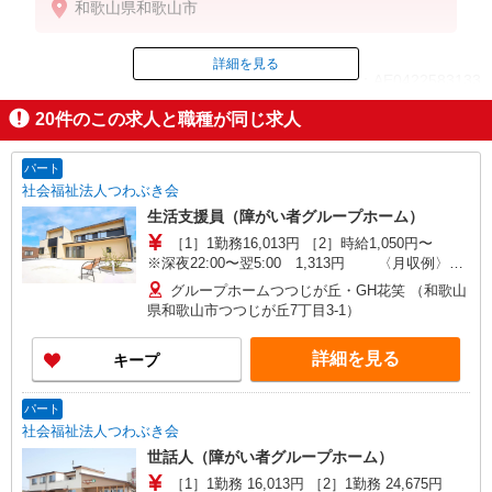
和歌山県和歌山市
※上記月給に加えて、下記別途手当が支給されます
。
【別途手当】
詳細を見る
ID：AE0422583133
通勤手当
配偶者手当
20
件のこの求人と職種が同じ求人
こども手当
掲載期間終了
役職手当
残業手当
パート
研修手当
社会福祉法人つわぶき会
生活支援員（障がい者グループホーム）
＜月収例＞
［1］1勤務16,013円 ［2］時給1,050円〜
介護職員初任者研修修了者／月収26万円（夜勤5回含
※深夜22:00〜翌5:00 1,313円 〈月収例〉
む）
195,852円＋交通費 （処遇改善手当
介護福祉士／月収27万円（夜勤5回含む）
グループホームつつじが丘・GH花笑 （和歌山
31,000円含む） ※月20日（夜勤4回）勤務の
県和歌山市つつじが丘7丁目3-1）
場合 ☆資格手当 介護福祉士 7,000円/
＜年収例＞
月 社会福祉士 10,000円/月 精神保健
入社1年後から
詳細を見る
キープ
福祉士 10,000円/月
介護職員初任者研修修了者の場合、年収：約370万（
賞与2回含む）
パート
社会福祉法人つわぶき会
世話人（障がい者グループホーム）
［1］1勤務 16,013円 ［2］1勤務 24,675円