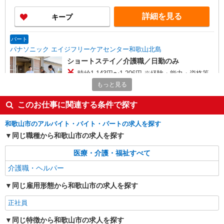
詳細を見る
キープ
パート
パナソニック エイジフリーケアセンター和歌山北島
ショートステイ／介護職／日勤のみ
時給1,143円〜1,206円 ※経験・能力・資格等
による ※一律処遇改善加算含む 〇時間外勤務手当
もっと見る
〇土日祝勤務手当 〇夜勤手当 〇深夜勤務手当 〇
パナソニック エイジフリーケアセンター和歌
無事故無違反表彰金 〇年末年始勤務手当 〇早朝
山北島 和歌山県和歌山市北島325-25
このお仕事に関連する条件で探す
7:00〜8:00/夜間18:00〜20:00は時給25％UP
和歌山市のアルバイト・バイト・パートの求人を探す
詳細を見る
キープ
同じ職種から和歌山市の求人を探す
アルバイト
パート
医療・介護・福祉すべて
社会福祉法人 公風会
介護職・ヘルパー
ケアマネージャー
時給1,200円〜1,500円 ※経験年数を考慮
同じ雇用形態から和歌山市の求人を探す
・介護付有料老人ホーム フローレンス三寿
正社員
・グループホーム フローレンス三寿 和歌山県和
歌山市向180-1
同じ特徴から和歌山市の求人を探す