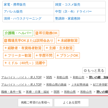
16時前退社OK
早朝
家電・携帯販売
雑貨・コスメ販売
パート
朝
昼
アパレル販売
中型（2t・4t）ドライバー
パナソニック エイジフリーケアセンター和歌山北島
夕方
夜
ショートステイ／介護職／16-20時
清掃・ハウスクリーニング
塾講師・家庭教師
深夜
車通勤OK
時給1,143円〜1,206円 ※経験・能力・資格等
による ※一律処遇改善加算含む 〇時間外勤務手当
交通費支給
まかない・食事補助
〇土日祝勤務手当 〇夜勤手当 〇深夜勤務手当 〇
介護職・ヘルパー
即日勤務OK
パナソニック エイジフリーケアセンター和歌
産休・育休取得実績あり
各種手当（家族・役職・インセン
無事故無違反表彰金 〇年末年始勤務手当 〇早朝
山北島 和歌山県和歌山市北島325-25
職場見学OKまたは説明会あり
ティブなど）あり
未経験歓迎
7:00〜8:00/夜間18:00〜20:00は時給25％UP
社割・特典あり
制服貸与
経験者・有資格者歓迎
主婦・主夫歓迎
詳細を見る
キープ
資格取得支援制度あり
フリーター歓迎
学歴不問
ブランクOK
パート
同じ職種から求人を探す
ミドル（40代～）活躍中
パナソニック エイジフリーケアセンター和歌山北島
もっと見る
ショートステイ／介護職／7-10時
医療・介護・福祉
時給1,143円〜1,206円 ※経験・能力・資格等
アルバイト・バイト・求人TOP
関西
和歌山県
和歌山市
憩いの郷 加
介護職・ヘルパー
による ※一律処遇改善加算含む 〇時間外勤務手当
アルバイト・バイト・求人TOP
和歌山県の路線
ＪＲ紀勢本線
紀三井寺駅
〇土日祝勤務手当 〇夜勤手当 〇深夜勤務手当 〇
同じ特徴から求人を探す
パナソニック エイジフリーケアセンター和歌
無事故無違反表彰金 〇年末年始勤務手当 〇早朝
山北島 和歌山県和歌山市北島325-25
職種・条件一覧
医療・介護・福祉
関西
和歌山県
和歌山市
憩いの郷
7:00〜8:00/夜間18:00〜20:00は時給25％UP
未経験歓迎
ミドル（40代～）活躍中
詳細を見る
深夜
キープ
車通勤OK
掲載ご希望のお客様へ
よくある質問