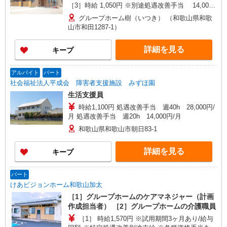
［3］時給 1,050円 ※別途処遇改善手当 14,000
円/月支給 ※交通費支給（規定あり）
グループホーム樹（いつき） （和歌山県和歌
山市和田1287-1）
詳細を見る
キープ
アルバイト
パート
社会福祉法人平成会 障害者支援施設 みずほ園
生活支援員
時給1,100円 処遇改善手当 週40h 28,000円/
月 処遇改善手当 週20h 14,000円/月
和歌山県和歌山市朝日83-1
詳細を見る
キープ
パート
けあビジョンホーム和歌山加太
［1］グループホームのケアマネジャー（計画
作成担当者） ［2］グループホームの介護職員
［1］ 時給1,570円 ※試用期間3ヶ月あり/給与