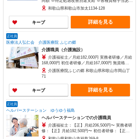
同額 ※特定処遇改善別途支給 ※各種資格手当あり
［2］ 時給1,045円〜1,095円 （経験・資格等によ
和歌山県和歌山市加太1134-128
る） ※夜勤手当：6,000円/1回 ※試用期間3ヶ月あ
り/給与同額 ※各種資格手当あり
詳細を見る
キープ
正社員
医療法人弘仁会 介護医療院 ふじの郷
介護職員（介護施設）
介護福祉士／月給182,000円 実務者研修／月給
168,000円 初任者研修／月給167,000円 無資格／
月給165,000円 （一律手当、処遇改善手当含む）
介護医療院ふじの郷 和歌山県和歌山市岡山丁
【月収例】 介護福祉士／249,000円 実務者研修／
71
232,000円 初任者研修／231,000円 無資格／
226,000円 （月給＋夜勤6回の場合） 【別途手当
詳細を見る
キープ
支給】 ■夜勤手当（1回） ・介護福祉士／9,500円
・実務者研修／9,000円 ・初任者研修／9,000円 ・
無資格／8,500円 ※12/30〜1/3の期間2倍支給 〜
正社員
他、手当あります。備考をご覧ください。〜
ヘルパーステーション ゆうゆう福島
ヘルパーステーションでの介護職員
介護福祉士：【正】月給206,500円〜 実務者研
修：【正】月給192,500円〜 初任者研修：【正】
月給191,500円〜 （一律手当、処遇改善手当含
和歌山県和歌山市福島269-8