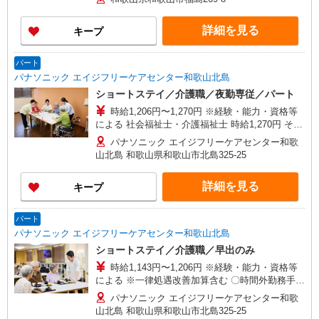
む） 月収例 介護福祉士：【正】月給251,500円〜
実務者研修：【正】月給237,500円〜 初任者研
詳細を見る
キープ
修：【正】月給236,500円〜 (宿直５回、早出遅出
合計５回、各種手当含む) 〜他、手当あります。備
考をご覧ください。〜
パート
パナソニック エイジフリーケアセンター和歌山北島
ショートステイ／介護職／夜勤専従／パート
時給1,206円〜1,270円 ※経験・能力・資格等
による 社会福祉士・介護福祉士 時給1,270円 その
他資格 時給1,206円 ※一律処遇改善加算含む 〇時
パナソニック エイジフリーケアセンター和歌
間外勤務手当 〇土日祝勤務手当 〇夜勤手当 〇無
山北島 和歌山県和歌山市北島325-25
事故無違反表彰金 〇年末年始勤務手当
詳細を見る
キープ
パート
パナソニック エイジフリーケアセンター和歌山北島
ショートステイ／介護職／早出のみ
時給1,143円〜1,206円 ※経験・能力・資格等
による ※一律処遇改善加算含む 〇時間外勤務手当
〇土日祝勤務手当 〇夜勤手当 〇深夜勤務手当 〇
パナソニック エイジフリーケアセンター和歌
無事故無違反表彰金 〇年末年始勤務手当 〇早朝
山北島 和歌山県和歌山市北島325-25
7:00〜8:00/夜間18:00〜20:00は時給25％UP