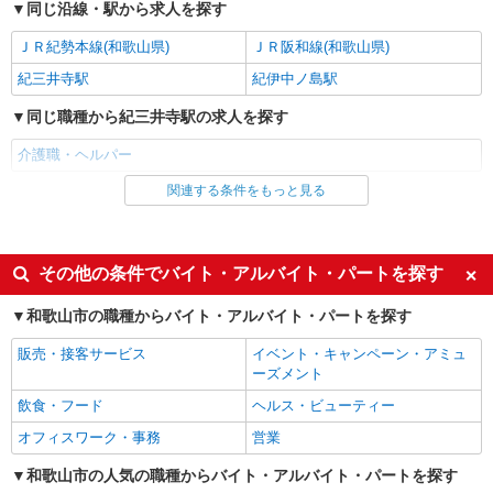
同じ沿線・駅から求人を探す
パート
ＪＲ紀勢本線(和歌山県)
ＪＲ阪和線(和歌山県)
パナソニック エイジフリーケアセンター和歌山北島
紀三井寺駅
紀伊中ノ島駅
ショートステイ／介護職／PMのみ
同じ職種から紀三井寺駅の求人を探す
時給1,143円〜1,206円 ※経験・能力・資格等
による ※一律処遇改善加算含む 〇時間外勤務手当
介護職・ヘルパー
〇土日祝勤務手当 〇夜勤手当 〇深夜勤務手当 〇
パナソニック エイジフリーケアセンター和歌
無事故無違反表彰金 〇年末年始勤務手当 〇早朝
山北島 和歌山県和歌山市北島325-25
関連する条件をもっと見る
同じ雇用形態から紀三井寺駅の求人を探す
7:00〜8:00/夜間18:00〜20:00は時給25％UP
正社員
詳細を見る
キープ
同じ特徴から紀三井寺駅の求人を探す
その他の条件でバイト・アルバイト・パートを探す
パート
即日勤務OK
職場見学OKまたは説明会あり
パナソニック エイジフリーケアセンター和歌山北島
和歌山市の職種からバイト・アルバイト・パートを探す
ショートステイ／介護職／10-14時
未経験歓迎
経験者・有資格者歓迎
販売・接客サービス
イベント・キャンペーン・アミュ
時給1,143円〜1,206円 ※経験・能力・資格等
主婦・主夫歓迎
フリーター歓迎
ーズメント
による ※一律処遇改善加算含む 〇時間外勤務手当
〇土日祝勤務手当 〇夜勤手当 〇深夜勤務手当 〇
学歴不問
ブランクOK
飲食・フード
ヘルス・ビューティー
パナソニック エイジフリーケアセンター和歌
無事故無違反表彰金 〇年末年始勤務手当 〇早朝
山北島 和歌山県和歌山市北島325-25
ミドル（40代～）活躍中
エルダー（50代～）活躍中
オフィスワーク・事務
営業
7:00〜8:00/夜間18:00〜20:00は時給25％UP
シニア（60代～）活躍中
10時～勤務OK
和歌山市の人気の職種からバイト・アルバイト・パートを探す
詳細を見る
キープ