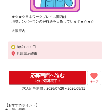
★☆★☆日本ワークプレイス関西は
地域ナンバーワンの好待遇を目指しています★☆★☆
大阪府内...
時給1,360円
兵庫県尼崎市
月収例：
1360円×7時間30分＝10,200円×20日＝20万4,000円
残業が月に20時間だった場合、上記に残業代をプラ
応募画面へ進む
スして
＼＼合計23万円以上可能／／
1分で応募完了!!
キープ
求人応募期間：2026/07/28～2026/08/31
別途 交通費支給
【おすすめポイント】
★人気の日勤