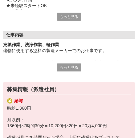
★未経験スタートOK
★残業少なめ
もっと見る
★土日祝休み
★マイカー・バイク通勤OK
★格安ランチあり
仕事内容
気になることやご質問はお問い合わせだけも大歓迎☆彡
充填作業、洗浄作業、軽作業
ご応募心よりお待ちしております（・ω・）ノ
建物に使用する塗料の製造メーカーでのお仕事です。
一斗缶の蓋閉め作業、出来上がった塗料を缶に充填する作業、
もっと見る
原料を混ぜ合わせて指定の色をつくる作業、
製造後のタンク洗浄などをお願いします。
募集情報（派遣社員）
※長期のお仕事です。
給与
時給1,360円
月収例：
1360円×7時間30分＝10,200円×20日＝20万4,000円
残業が月に20時間だった場合、上記に残業代をプラスして