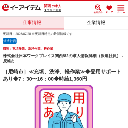
関西
の求人
▼エリア変更
仕事情報
企業情報
更新日：2026/07/28 ※更新日時点の最新情報です
派遣社員
職種：充填作業、洗浄作業、軽作業
株式会社日本ワークプレイス関西/82の求人情報詳細（派遣社員） -
尼崎市
［尼崎市］≪充填、洗浄、軽作業≫◆登用サポート
あり◆7：30〜16：00◆時給1,360円