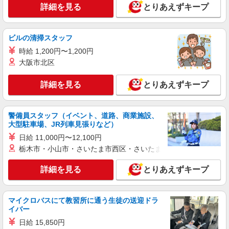
（時給1480円×実働8H×2交替勤務の場合）＋交通
詳細を見る
とりあえずキープ
費
兵庫県尼崎市西向島町
詳細を見る
キープ
ビルの清掃スタッフ
時給 1,200円〜1,200円
派遣社員
大阪市北区
株式会社トーコー 阪神支店［HSTA1800406U50-2］
工場内での製造ライン作業・機械OP
詳細を見る
とりあえずキープ
時給1,400円 【月収例】 21万円以上+交通費全
額（20日勤務）
警備員スタッフ（イベント、道路、商業施設、
兵庫県尼崎市長洲本通または尼崎市金楽寺町
大型駐車場、JR列車見張りなど）
日給 11,000円〜12,100円
詳細を見る
キープ
栃木市・小山市・さいたま市西区・さいたま市岩槻区・久喜市・
アルバイト
パート
詳細を見る
とりあえずキープ
株式会社バイトレ（ADM801390）
手のひらサイズ中心◎数える・詰めるだけの超
かんたん作業
マイクロバスにて教習所に通う生徒の送迎ドラ
時給1247円（就業先により異なる）
イバー
兵庫県尼崎市
日給 15,850円