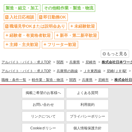
髪型・髪色自由
禁煙・分煙
製造・組立・加工
その他軽作業・製造・物流
食堂・売店あり
車通勤OK
入社日応相談
即日勤務OK
バイク通勤OK
自転車通勤OK
職場見学OKまたは説明会あり
未経験歓迎
残業ほぼなし
残業少なめ（月20h未満）
経験者・有資格者歓迎
新卒・第二新卒歓迎
転勤なし
登録制
主婦・主夫歓迎
フリーター歓迎
有休取得率80%以上
交通費支給
もっと見る
社会保険あり
制服貸与
アルバイト・バイト・求人TOP
関西
兵庫県
尼崎市
株式会社日本ワーク
研修制度あり
資格取得支援制度あり
アルバイト・バイト・求人TOP
兵庫県の路線
ＪＲ東西線
尼崎(ＪＲ)駅
同じ職種から求人を探す
職種・条件一覧
軽作業・製造・物流
関西
兵庫県
尼崎市
株式会社日
軽作業・製造・物流
製造・組立・加工
掲載ご希望のお客様へ
よくある質問
同じ特徴から求人を探す
お問い合わせ
利用規約
未経験歓迎
ミドル（40代～）活躍中
リンクについて
プライバシーポリシー
土日祝休み
短期（3ヶ月以内）
Cookieポリシー
個人情報保護方針
車通勤OK
交通費支給