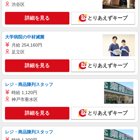
アルバイト
パート
渋谷区
株式会社バイトレ（ADM814720）
久しぶりのお仕事に｜座ってできるモクモク軽
詳細を見る
とりあえずキープ
作業
時給1350円（就業先により異なる）
大学病院の中材滅菌
兵庫県尼崎市
月給 254,160円
詳細を見る
足立区
キープ
詳細を見る
とりあえずキープ
アルバイト
パート
株式会社バイトレ（ADM810299）
コツコツ派歓迎｜見る・分ける・貼るだけ♪倉
レジ・商品陳列スタッフ
庫内軽作業
時給 1,120円
時給1250円（就業先により異なる）
神戸市垂水区
兵庫県尼崎市
詳細を見る
とりあえずキープ
詳細を見る
キープ
レジ・商品陳列スタッフ