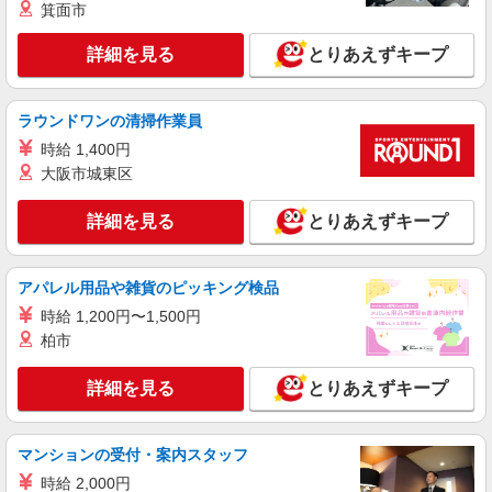
箕面市
詳細を見る
キープ
詳細を見る
とりあえずキープ
アルバイト
パート
株式会社バイトレ（ADM820970）
ラウンドワンの清掃作業員
【平日のみ・短時間】詰めるだけの簡単作業
時給 1,400円
時給1600円（就業先により異なる）
大阪市城東区
兵庫県尼崎市
詳細を見る
とりあえずキープ
詳細を見る
キープ
アルバイト
パート
アパレル用品や雑貨のピッキング検品
株式会社バイトレ（ADM815171）
時給 1,200円〜1,500円
人と話すのが苦手でも安心♪接客なしの軽作業
柏市
スタッフ
時給1150円（就業先により異なる）
詳細を見る
とりあえずキープ
兵庫県尼崎市
詳細を見る
キープ
マンションの受付・案内スタッフ
時給 2,000円