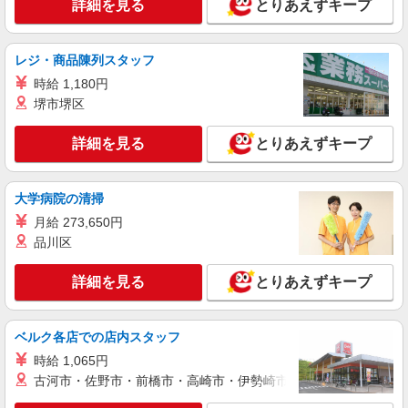
製造・運搬作業
詳細を見る
とりあえずキープ
時給1,600円〜2,000円 【月収例】 27万円以上
+交通費（時給×7時間50分×日勤10日・夜勤10日勤
務の場合） ※1週間ごとの交替勤務 ※残業月平均
レジ・商品陳列スタッフ
兵庫県尼崎市南塚口町
10時間〜20時間程度
時給 1,180円
堺市堺区
詳細を見る
キープ
詳細を見る
とりあえずキープ
派遣社員
株式会社トーコー 阪神支店［HSTA1800321U50］
カラー見本の製造・軽作業
大学病院の清掃
時給1,200円〜1,250円 【月収例】 18万円以上
月給 273,650円
（時給1,250円×7H×21日勤務の場合）+交通費
品川区
兵庫県尼崎市南初島
詳細を見る
とりあえずキープ
詳細を見る
キープ
派遣社員
ベルク各店での店内スタッフ
株式会社トーコー 阪神支店［HSKA1800448U55］
時給 1,065円
製造工程作業
古河市・佐野市・前橋市・高崎市・伊勢崎市・太田市・館林市・
時給1,480円〜1,850円 【月収例】 24万円以上