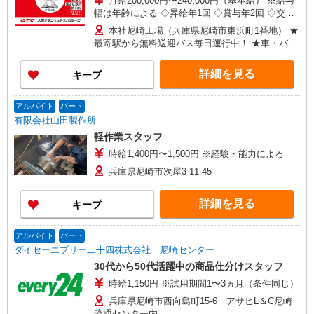
月給200,000円〜240,000円（基本給） ※給与
幅は年齢による ◇昇給年1回 ◇賞与年2回 ◇交替
勤務手当・深夜勤務手当等各種手当別途 ＜年収例
本社尼崎工場（兵庫県尼崎市東浜町1番地） ★
＞ ・25歳入社 2年目：年収520万円 5年目：
最寄駅から無料送迎バス毎日運行中！ ★車・バイ
年収560万円 10年目：年収620万円 ・30歳入社
ク・自転車通勤OK
2年目：年収535万円 5年目：年収570万円
詳細を見る
キープ
10年目：年収620万円 ※試用期間（半年〜1年
間） 期間中条件変更あり。 ・雇用形態：契約
社員 ・給与形態：時給制 試用期間中の条件に
アルバイト
パート
関しては、別途【備考欄】をご参照ください。
有限会社山田製作所
軽作業スタッフ
時給1,400円〜1,500円 ※経験・能力による
兵庫県尼崎市次屋3-11-45
詳細を見る
キープ
アルバイト
パート
ダイセーエブリー二十四株式会社 尼崎センター
30代から50代活躍中の商品仕分けスタッフ
時給1,150円 ※試用期間1〜3ヵ月（条件同じ）
兵庫県尼崎市西向島町15-6 アサヒL＆C尼崎
流通センター内