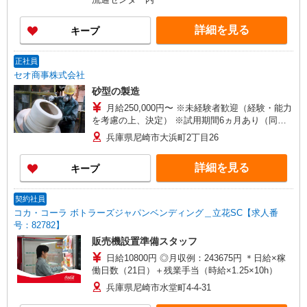
詳細を見る
キープ
正社員
セオ商事株式会社
砂型の製造
月給250,000円〜 ※未経験者歓迎（経験・能力
を考慮の上、決定） ※試用期間6ヵ月あり（同条
件） ★年収について★ 2024年 440万円実績
兵庫県尼崎市大浜町2丁目26
2025年 480万円実績 未経験者でも420万円以上
も目指せます！
詳細を見る
キープ
契約社員
コカ・コーラ ボトラーズジャパンベンディング＿立花SC【求人番
号：82782】
販売機設置準備スタッフ
日給10800円 ◎月収例：243675円 ＊日給×稼
働日数（21日）＋残業手当（時給×1.25×10h）
兵庫県尼崎市水堂町4-4-31