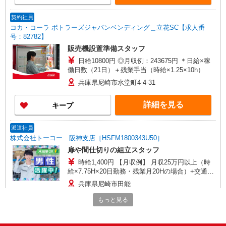
契約社員
コカ・コーラ ボトラーズジャパンベンディング＿立花SC【求人番
号：82782】
販売機設置準備スタッフ
日給10800円 ◎月収例：243675円 ＊日給×稼
働日数（21日）＋残業手当（時給×1.25×10h）
兵庫県尼崎市水堂町4-4-31
詳細を見る
キープ
派遣社員
株式会社トーコー 阪神支店［HSFM1800343U50］
扉や間仕切りの組立スタッフ
時給1,400円 【月収例】 月収25万円以上（時
給×7.75H×20日勤務・残業月20Hの場合）+交通費
全額
兵庫県尼崎市田能
もっと見る
詳細を見る
キープ