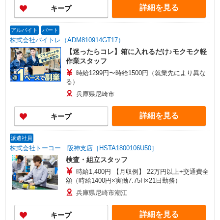
詳細を見る
キープ
アルバイト
パート
株式会社バイトレ（ADM810914GT17）
【迷ったらコレ】箱に入れるだけ♪モクモク軽
作業スタッフ
時給1299円〜時給1500円（就業先により異な
る）
兵庫県尼崎市
詳細を見る
キープ
派遣社員
株式会社トーコー 阪神支店［HSTA1800106U50］
検査・組立スタッフ
時給1,400円 【月収例】 22万円以上+交通費全
額（時給1400円×実働7.75H×21日勤務）
兵庫県尼崎市潮江
詳細を見る
キープ