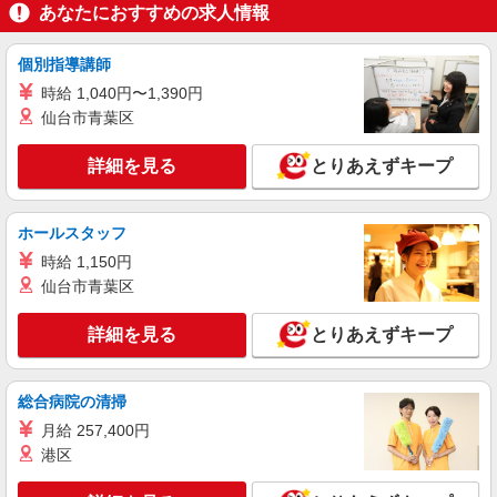
派遣社員
あなたにおすすめの求人情報
株式会社トーコー 阪神支店［HSFM1800147U50］
自動車部品の加工業務
個別指導講師
時給有資格者1,500円〜（※未資格者1,400
時給 1,040円〜1,390円
円〜） 【月収例】 月収26万円以上（時給1500円×
仙台市青葉区
実働8H×日勤・夜勤10日ずつ勤務の場合）＋交通
兵庫県尼崎市大浜町
費 ※深夜帯（22：00〜5：00）は時給1,875円に
UP
詳細を見る
とりあえずキープ
詳細を見る
キープ
派遣社員
ホールスタッフ
株式会社トーコー 阪神支店［HSTA1800406U50］
時給 1,150円
工場内での製造作業・梱包・データ入力
仙台市青葉区
時給1,320円 【月収例】 21万円以上+交通費全
額（20日勤務）
詳細を見る
とりあえずキープ
兵庫県尼崎市長洲本通または尼崎市金楽寺町
総合病院の清掃
詳細を見る
キープ
月給 257,400円
派遣社員
港区
株式会社トーコー 阪神支店［HSKA1800111U50］