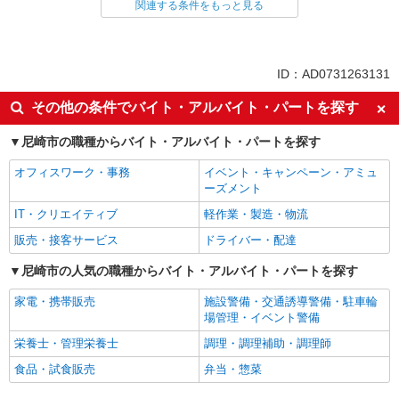
関連する条件をもっと見る
同じ雇用形態から尼崎(ＪＲ)駅の求人を探す
派遣社員
同じ特徴から尼崎(ＪＲ)駅の求人を探す
ID：AD0731263131
入社日応相談
即日勤務OK
その他の条件でバイト・アルバイト・パートを探す
職場見学OKまたは説明会あり
未経験歓迎
尼崎市の職種からバイト・アルバイト・パートを探す
経験者・有資格者歓迎
新卒・第二新卒歓迎
オフィスワーク・事務
イベント・キャンペーン・アミュ
主婦・主夫歓迎
フリーター歓迎
ーズメント
学歴不問
ブランクOK
IT・クリエイティブ
軽作業・製造・物流
ミドル（40代～）活躍中
エルダー（50代～）活躍中
販売・接客サービス
ドライバー・配達
高収入・高額
昇給あり
尼崎市の人気の職種からバイト・アルバイト・パートを探す
週払い
完全週休2日制
家電・携帯販売
施設警備・交通誘導警備・駐車輪
年間休日120日以上
土日祝休み
場管理・イベント警備
短期（3ヶ月以内）
平日のみ勤務OK
栄養士・管理栄養士
調理・調理補助・調理師
フルタイム歓迎
朝
食品・試食販売
弁当・惣菜
昼
夕方