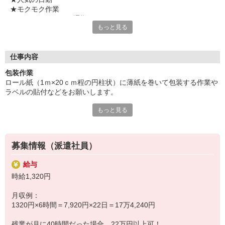
★モクモク作業
★マイカー・バイク通勤OK
もっと見る
★敷地内駐車場完備
★複数名の募集
気になることやご質問はお問い合わせだけも大歓迎☆彡
仕事内容
ご応募心よりお待ちしております（・ω・）ノ
包装作業
ロール紙（1ｍ×20ｃｍ程の円柱状）に薄紙を巻いて包装する作業や
ラベルの貼付などをお願いします。
もっと見る
包装後の製品はクレーン移動させるため、自力での移動作業はあり
ません。
紙製品は湿度に弱いため、職場は年間通して万全の空調で整えられ
募集情報（派遣社員）
ており快適な職場です♪
給与
時給1,320円
※長期のお仕事です。
月収例：
1320円×6時間＝7,920円×22日＝17万4,240円
残業が月に40時間だった場合、22万円以上可！