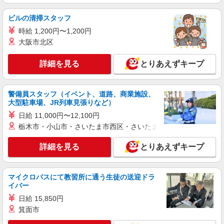
時給1,200円
ビルの清掃スタッフ
兵庫県西宮市山口町上山口3-2-7
時給 1,200円〜1,200円
大阪市北区
詳細を見る
キープ
詳細を見る
とりあえずキープ
アルバイト
パート
生活協同組合コープ自然派兵庫
清掃・軽作業スタッフ
警備員スタッフ（イベント、道路、商業施設、
大型駐車場、JR列車見張りなど）
時給1,120円
日給 11,000円〜12,100円
兵庫県西宮市山口町上山口3-2-7
栃木市・小山市・さいたま市西区・さいたま市岩槻区・久喜市・
詳細を見る
キープ
詳細を見る
とりあえずキープ
アルバイト
パート
株式会社ヒメプラ 阪神ブランチ
マイクロバスにて教習所に通う生徒の送迎ドラ
倉庫内作業・店舗作業
イバー
店舗作業 ： 時給1,450円（試用期間3ヵ月
日給 15,850円
1,430円） 倉庫作業 ： 時給1,240円（試用期間
箕面市
3ヶ月1,220円） ＜月収例＞ ［1］店舗：14日間
（阪神ブランチ）兵庫県西宮市山口町阪神流通
倉庫：6日間 208,050円＋交通費＋諸手当 （時給