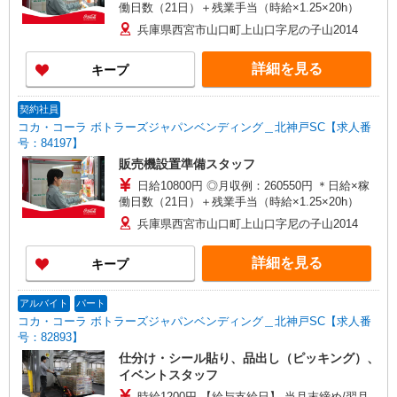
働日数（21日）＋残業手当（時給×1.25×20h）
兵庫県西宮市山口町上山口字尼の子山2014
詳細を見る
キープ
契約社員
コカ・コーラ ボトラーズジャパンベンディング＿北神戸SC【求人番
号：84197】
販売機設置準備スタッフ
日給10800円 ◎月収例：260550円 ＊日給×稼
働日数（21日）＋残業手当（時給×1.25×20h）
兵庫県西宮市山口町上山口字尼の子山2014
詳細を見る
キープ
アルバイト
パート
コカ・コーラ ボトラーズジャパンベンディング＿北神戸SC【求人番
号：82893】
仕分け・シール貼り、品出し（ピッキング）、
イベントスタッフ
時給1200円 【給与支給日】 当月末締め/翌月