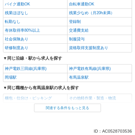
バイク通勤OK
自転車通勤OK
残業ほぼなし
残業少なめ（月20h未満）
転勤なし
登録制
有休取得率80%以上
交通費支給
社会保険あり
制服貸与
研修制度あり
資格取得支援制度あり
同じ沿線・駅から求人を探す
神戸電鉄三田線(兵庫県)
神戸電鉄有馬線(兵庫県)
岡場駅
有馬温泉駅
同じ職種から有馬温泉駅の求人を探す
梱包・仕分け・ピッキング
その他軽作業・製造・物流
関連する条件をもっと見る
同じ雇用形態から有馬温泉駅の求人を探す
派遣社員
同じ特徴から有馬温泉駅の求人を探す
ID：AC0528703536