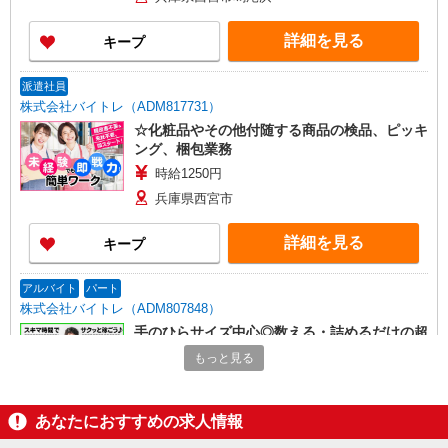
詳細を見る
キープ
派遣社員
株式会社バイトレ（ADM817731）
☆化粧品やその他付随する商品の検品、ピッキ
ング、梱包業務
時給1250円
兵庫県西宮市
詳細を見る
キープ
アルバイト
パート
株式会社バイトレ（ADM807848）
手のひらサイズ中心◎数える・詰めるだけの超
かんたん作業
もっと見る
時給1150円（就業先により異なる）
兵庫県西宮市
あなたにおすすめの求人情報
詳細を見る
キープ