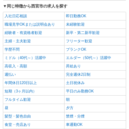
同じ特徴から西宮市の求人を探す
入社日応相談
即日勤務OK
職場見学OKまたは説明会あり
未経験歓迎
経験者・有資格者歓迎
新卒・第二新卒歓迎
主婦・主夫歓迎
フリーター歓迎
学歴不問
ブランクOK
ミドル（40代～）活躍中
エルダー（50代～）活躍中
高収入・高額
昇給あり
週払い
完全週休2日制
年間休日120日以上
土日祝休み
短期（3ヶ月以内）
平日のみ勤務OK
フルタイム歓迎
朝
昼
夕方
髪型・髪色自由
禁煙・分煙
食堂・売店あり
車通勤OK