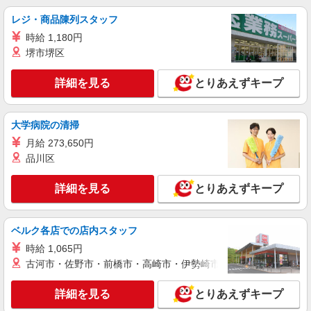
株式会社コーヨーサービス 西宮山口工場
レジ・商品陳列スタッフ
クリーニング工場内軽作業（長期）
時給 1,180円
(平日)時給1,116円 (日曜・祝日）時給1,166円
堺市堺区
クリーニングコーヨー 西宮山口工場 （兵庫
県西宮市山口町下山口3-12-23）
詳細を見る
とりあえずキープ
詳細を見る
キープ
大学病院の清掃
正社員
月給 273,650円
ノムラクリーニング 西宮事業所
品川区
クリーニング工場でのオペレーション業務
月給230,000円〜（年齢・能力・前職経験等考
詳細を見る
とりあえずキープ
慮します） 固定残業代35,138円（20h相当）を含
む ※25h超過分は別途支給 試用期間3ヵ月あり
兵庫県西宮市鳴尾浜2-9-1
（同条件） ★試用期間終了後より昇給のチャンス
ベルク各店での店内スタッフ
があります！（随時査定）
詳細を見る
キープ
時給 1,065円
古河市・佐野市・前橋市・高崎市・伊勢崎市・太田市・館林市・
アルバイト
パート
生活協同組合コープ自然派兵庫
詳細を見る
とりあえずキープ
軽作業（カタログセット）