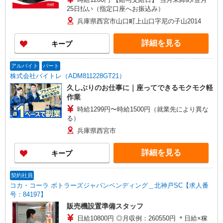
25日払い（指定口座へお振込み）
兵庫県西宮市山口町上山口字尼の子山2014
詳細を見る
キープ
アルバイト
パート
株式会社バイトレ（ADM811228GT21）
久しぶりのお仕事に｜座ってできるモクモク軽
作業
時給1299円〜時給1500円（就業先により異な
る）
兵庫県西宮市
詳細を見る
キープ
契約社員
コカ・コーラ ボトラーズジャパンベンディング＿北神戸SC【求人番
号：84197】
販売機設置準備スタッフ
日給10800円 ◎月収例：260550円 ＊日給×稼