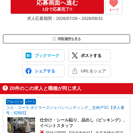
応募画面へ進む
1分で応募完了!!
キープ
求人応募期間：2026/07/28～2026/08/31
閲覧履歴を見る
ブックマーク
ポストする
シェアする
URLをシェア
20
件のこの求人と職種が同じ求人
アルバイト
パート
コカ・コーラ ボトラーズジャパンベンディング＿北神戸SC【求人番
号：82893】
仕分け・シール貼り、品出し（ピッキング）、
イベントスタッフ
時給1200円 【給与支給日】 当月末締め/翌月