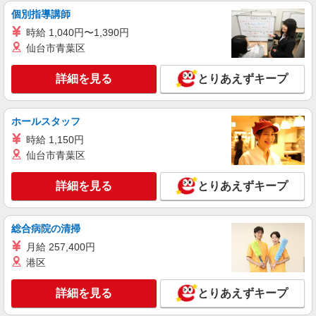
個別指導講師
アルバイト
パート
時給 1,040円〜1,390円
株式会社バイトレ（ADM817248）
仙台市青葉区
【平日のみ・短時間】詰めるだけの簡単作業
詳細を見る
時給1130円（就業先により異なる）
とりあえずキープ
兵庫県西宮市
ホールスタッフ
詳細を見る
キープ
時給 1,150円
仙台市青葉区
契約社員
フェラン神戸株式会社
詳細を見る
とりあえずキープ
洗車及び一般作業スタッフ
月給210,000円 （夏季手当7・8・9月 プラス
30,000円） ※試用期間2ヶ月あり（同給与）
総合病院の清掃
プジョー西宮・シトロエン西宮 （兵庫県西宮
月給 257,400円
市中島町19-19 ）
港区
詳細を見る
キープ
詳細を見る
とりあえずキープ
アルバイト
パート