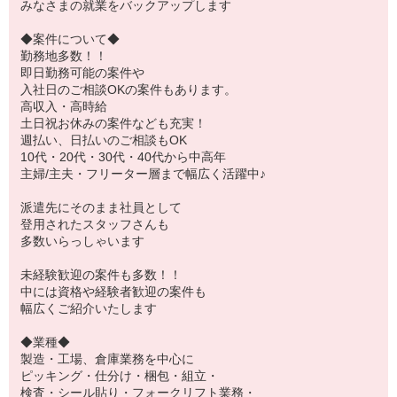
みなさまの就業をバックアップします
◆案件について◆
勤務地多数！！
即日勤務可能の案件や
入社日のご相談OKの案件もあります。
高収入・高時給
土日祝お休みの案件なども充実！
週払い、日払いのご相談もOK
10代・20代・30代・40代から中高年
主婦/主夫・フリーター層まで幅広く活躍中♪
派遣先にそのまま社員として
登用されたスタッフさんも
多数いらっしゃいます
未経験歓迎の案件も多数！！
中には資格や経験者歓迎の案件も
幅広くご紹介いたします
◆業種◆
製造・工場、倉庫業務を中心に
ピッキング・仕分け・梱包・組立・
検査・シール貼り・フォークリフト業務・