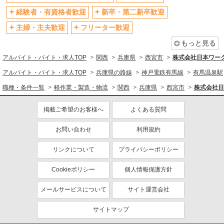
残業ほぼなし
残業少なめ（月20h未満）
経験者・有資格者歓迎
新卒・第二新卒歓迎
転勤なし
登録制
主婦・主夫歓迎
フリーター歓迎
有休取得率80%以上
交通費支給
もっと見る
社会保険あり
制服貸与
アルバイト・バイト・求人TOP
関西
兵庫県
西宮市
株式会社日本ワーク
研修制度あり
資格取得支援制度あり
アルバイト・バイト・求人TOP
兵庫県の路線
神戸電鉄有馬線
有馬温泉駅
同じ職種から求人を探す
職種・条件一覧
軽作業・製造・物流
関西
兵庫県
西宮市
株式会社日
軽作業・製造・物流
梱包・仕分け・ピッキング
掲載ご希望のお客様へ
よくある質問
同じ特徴から求人を探す
お問い合わせ
利用規約
未経験歓迎
ミドル（40代～）活躍中
リンクについて
プライバシーポリシー
土日祝休み
短期（3ヶ月以内）
Cookieポリシー
個人情報保護方針
車通勤OK
交通費支給
社会保険あり
メールサービスについて
サイト運営会社
サイトマップ