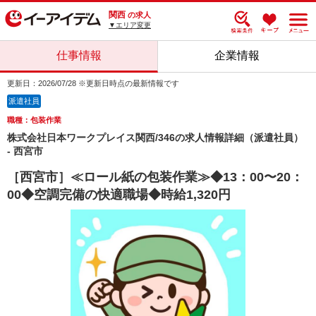
関西
の求人
▼エリア変更
仕事情報
企業情報
更新日：2026/07/28 ※更新日時点の最新情報です
派遣社員
職種：包装作業
株式会社日本ワークプレイス関西/346の求人情報詳細（派遣社員）
- 西宮市
［西宮市］≪ロール紙の包装作業≫◆13：00〜20：
00◆空調完備の快適職場◆時給1,320円