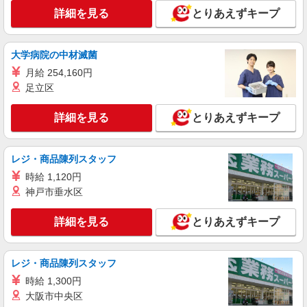
詳細を見る
キープ
詳細を見る
とりあえずキープ
アルバイト
パート
株式会社ヒガシトゥエンティワン
大学病院の中材滅菌
倉庫内での簡単スキャン作業（ピッキング）
月給 254,160円
時給1,200円〜1,500円 ※経験・能力による ★
足立区
随時昇給有：入社１年以内に時給100円 アップ
した先輩スタッフも多数在籍 ☆月収例 扶養控除内
兵庫県西宮市鳴尾浜1-20 GLP 鳴尾浜4F ☆
詳細を見る
で働きたい方には 週3日勤務：（年収103万円以下
とりあえずキープ
車通勤OK（台数制限有）
が可能） 月収86,400円=時給1,200円×6時間×12日
Wワーク希望（土日祝のみ勤務） 週2日勤務：社
詳細を見る
キープ
会人・大学生歓迎 月収57,600円=時給1,200円×6時
レジ・商品陳列スタッフ
間×8日
時給 1,120円
アルバイト
パート
神戸市垂水区
株式会社ヒガシトゥエンティワン
倉庫内での簡単スキャン作業（ピッキング）
詳細を見る
とりあえずキープ
時給1,200円〜1,500円 ※経験・能力による ★
随時昇給有：入社１年以内に時給100円 アップ
した先輩スタッフも多数在籍 ☆月収例 週5日勤務
兵庫県西宮市鳴尾浜1-20 GLP 鳴尾浜4F ☆
レジ・商品陳列スタッフ
で228,000円＋交通費規定支給 時給1,300円×1日8
車通勤OK（台数制限有）
時間×月22日勤務＝228,000円
時給 1,300円
大阪市中央区
詳細を見る
キープ