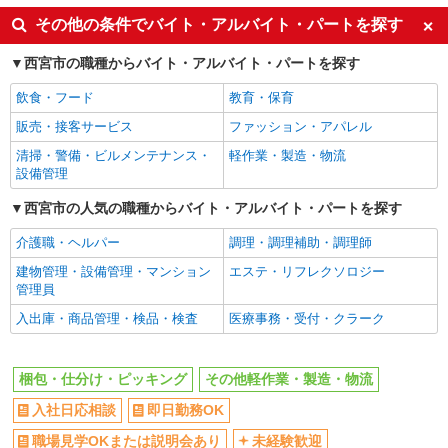
入社日応相談
即日勤務OK
その他の条件でバイト・アルバイト・パートを探す
職場見学OKまたは説明会あり
未経験歓迎
西宮市の職種からバイト・アルバイト・パートを探す
経験者・有資格者歓迎
新卒・第二新卒歓迎
飲食・フード
教育・保育
主婦・主夫歓迎
フリーター歓迎
販売・接客サービス
ファッション・アパレル
学歴不問
ブランクOK
清掃・警備・ビルメンテナンス・
軽作業・製造・物流
ミドル（40代～）活躍中
エルダー（50代～）活躍中
設備管理
高収入・高額
昇給あり
西宮市の人気の職種からバイト・アルバイト・パートを探す
週払い
完全週休2日制
介護職・ヘルパー
調理・調理補助・調理師
年間休日120日以上
土日祝休み
建物管理・設備管理・マンション
エステ・リフレクソロジー
短期（3ヶ月以内）
平日のみ勤務OK
管理員
フルタイム歓迎
朝
入出庫・商品管理・検品・検査
医療事務・受付・クラーク
昼
夕方
髪型・髪色自由
禁煙・分煙
梱包・仕分け・ピッキング
その他軽作業・製造・物流
食堂・売店あり
車通勤OK
入社日応相談
即日勤務OK
バイク通勤OK
自転車通勤OK
職場見学OKまたは説明会あり
未経験歓迎