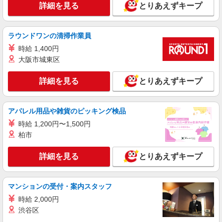
センター1丁目33番地 ※マイカー通勤OK、交通費
詳細を見る
とりあえずキープ
1,450円×105時間、時給1,240円×45時間） ［2］
規定支給
店舗：6日間 倉庫：14日間 195,450円＋交通費
詳細を見る
キープ
＋諸手当 （時給1,450円×45時間、時給1,240円
×105時間） ［3］倉庫20日間 186,000円＋交通
ラウンドワンの清掃作業員
費（時給1,240円×150時間） ＜店舗作業残業支給
派遣社員
時給 1,400円
例＞ 20時間の場合：36,260円（時給1,813円）
株式会社フロンティア
大阪市城東区
空調完備の食品工場での検品作業
時給1,300円〜1,500円 ※22:00〜4:00は1,625
詳細を見る
とりあえずキープ
円〜1,875円となります。
兵庫県西宮市西宮市高畑町4丁目
アパレル用品や雑貨のピッキング検品
詳細を見る
時給 1,200円〜1,500円
キープ
柏市
派遣社員
株式会社フロンティア
詳細を見る
とりあえずキープ
空調完備の工場内でキカイ部品のピッキング作
業
マンションの受付・案内スタッフ
時給1,300円〜1,500円
時給 2,000円
兵庫県西宮市上田東町4
渋谷区