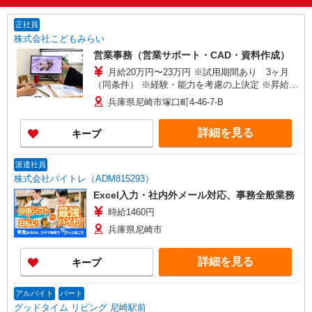
正社員
株式会社こどもみらい
営業事務（営業サポート・CAD・資料作成）
月給20万円〜23万円 ※試用期間あり 3ヶ月
（同条件） ※経験・能力を考慮の上決定 ※昇給あ
り年1回 ※賞与あり年2回（業績による）
兵庫県尼崎市塚口町4-46-7-B
詳細を見る
キープ
派遣社員
株式会社バイトレ（ADM815293）
Excel入力・社内外メール対応、事務全般業務
時給1460円
兵庫県尼崎市
詳細を見る
キープ
アルバイト
パート
グッドタイム リビング 尼崎駅前