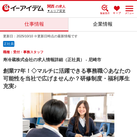
関西
の求人
▼エリア変更
仕事情報
企業情報
更新日：2025/10/10 ※更新日時点の最新情報です
正社員
職種：受付・事務スタッフ
寿冷蔵株式会社の求人情報詳細（正社員） - 尼崎市
創業77年！◇マルチに活躍できる事務職◇あなたの
可能性を当社で広げませんか？研修制度・福利厚生
充実♪