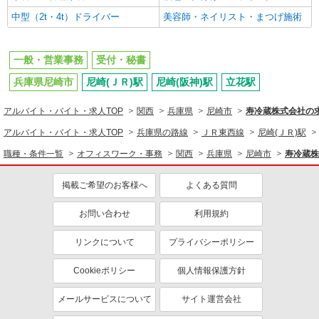
中型（2t・4t）ドライバー
美容師・ネイリスト・まつげ施術
一般・営業事務
受付・秘書
兵庫県尼崎市
尼崎(ＪＲ)駅
尼崎(阪神)駅
立花駅
アルバイト・バイト・求人TOP
関西
兵庫県
尼崎市
寿冷蔵株式会社の
アルバイト・バイト・求人TOP
兵庫県の路線
ＪＲ東西線
尼崎(ＪＲ)駅
職種・条件一覧
オフィスワーク・事務
関西
兵庫県
尼崎市
寿冷蔵株
掲載ご希望のお客様へ
よくある質問
お問い合わせ
利用規約
リンクについて
プライバシーポリシー
Cookieポリシー
個人情報保護方針
メールサービスについて
サイト運営会社