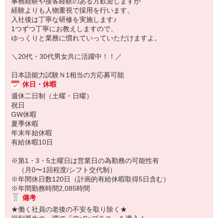
事務経験や接客経験のある方歓迎しますが
経験よりも人物重視で採用を行います。
入社後は丁寧な研修を実施します♪
1つずつ丁寧にお教えしますので、
ゆっくりと業務に慣れていっていただけますよ。
＼20代・30代男女共に活躍中！！／
日本語能力試験Ｎ1相当の方応募可能
休日・休暇
週休二日制（土曜・日曜）
祝日
GW休暇
夏季休暇
年末年始休暇
有給休暇10日
※第1・3・5土曜日は営業日の為勤務の可能性有
（月0〜1回程度/シフト交代制）
※年間休日数120日（計画的有給休暇取得5日含む）
※年間勤務時間2,085時間
備考
★働く社員の老後の不安を取り除く★