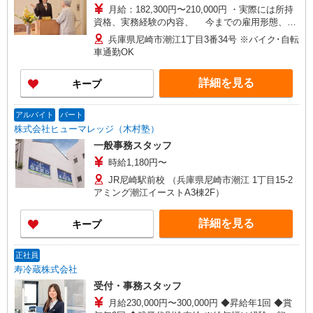
月給：182,300円〜210,000円 ・実際には所持
資格、実務経験の内容、 今までの雇用形態、能
力等を鑑みて給与を決定。 ・時間外勤務手当は、
兵庫県尼崎市潮江1丁目3番34号 ※バイク･自転
別途支給。サービス残業なし。
車通勤OK
詳細を見る
キープ
アルバイト
パート
株式会社ヒューマレッジ（木村塾）
一般事務スタッフ
時給1,180円〜
JR尼崎駅前校 （兵庫県尼崎市潮江 1丁目15-2
アミング潮江イーストA3棟2F）
詳細を見る
キープ
正社員
寿冷蔵株式会社
受付・事務スタッフ
月給230,000円〜300,000円 ◆昇給年1回 ◆賞