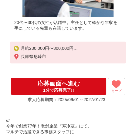
20代〜30代の女性が活躍中。主任として確かな年収を
手にしている先輩も在籍しています。
月給230,000円〜300,000円
兵庫県尼崎市
◆昇給年1回
◆賞与年2回
◆残業代別途支給
応募画面へ進む
※給与幅は経験・能力による
1分で応募完了!!
キープ
【年収例】
求人応募期間：2025/09/01～2027/01/23
800万円／50歳（20年目） （月給60万円＋手当＋
賞与）
600万円／40歳（課長） （月給40万円＋手当＋賞
与）
///
420万円／30歳（2年目） （月給30万円＋手当＋賞
今年で創業77年！老舗企業『寿冷蔵』にて、
与）
マルチで活躍できる事務スタッフに