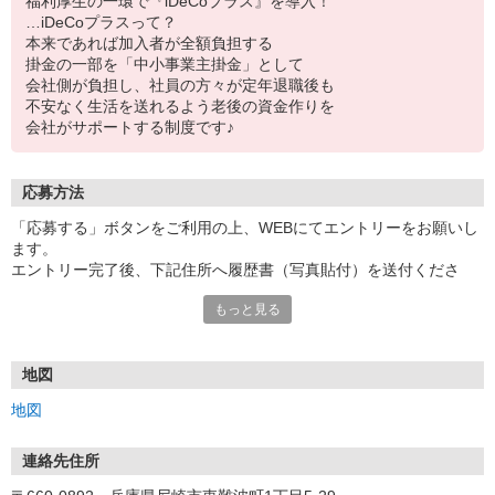
福利厚生の一環で『iDeCoプラス』を導入！
…iDeCoプラスって？
本来であれば加入者が全額負担する
掛金の一部を「中小事業主掛金」として
会社側が負担し、社員の方々が定年退職後も
不安なく生活を送れるよう老後の資金作りを
会社がサポートする制度です♪
応募方法
「応募する」ボタンをご利用の上、WEBにてエントリーをお願いし
ます。
エントリー完了後、下記住所へ履歴書（写真貼付）を送付くださ
い。
もっと見る
メールでの履歴書送付も可能です。
書類選考後、こちらより追ってご連絡いたします。
※電話でのご応募もお待ちしております。
地図
【選考の流れ】
地図
WEBエントリー
↓
履歴書送付
連絡先住所
①郵送：下記住所宛に「応募職種」を記載の上送付