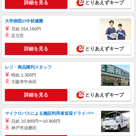
詳細を見る
とりあえずキープ
基づき交通費支給
兵庫県尼崎市（尼崎駅）
大学病院の中材滅菌
詳細を見る
キープ
月給 254,160円
足立区
派遣社員
株式会社パソナ・神戸/OKW600117467501
詳細を見る
とりあえずキープ
一般事務/ヘルプデスク
月給253700円 ★交通費規定に基づき交通費支
給
レジ・商品陳列スタッフ
兵庫県尼崎市（尼崎駅）
時給 1,300円
大阪市中央区
詳細を見る
キープ
詳細を見る
とりあえずキープ
派遣社員
株式会社パソナ・神戸/OKW6001145433
マイクロバスによる施設利用者送迎ドライバー
一般事務/データ入力/経理
月給212700円 ★交通費規定に基づき交通費支
日給 10,900円〜10,900円
給
神戸市須磨区
兵庫県尼崎市（尼崎駅）