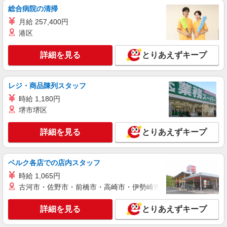
総合病院の清掃
詳細を見る
キープ
月給 257,400円
港区
派遣社員
株式会社パソナ・神戸/OKW6001136414
詳細を見る
とりあえずキープ
営業事務/一般事務/OA事務
月給208400円 ★交通費規定に基づき交通費支
給
レジ・商品陳列スタッフ
兵庫県尼崎市（尼崎駅）
時給 1,180円
堺市堺区
詳細を見る
キープ
詳細を見る
とりあえずキープ
派遣社員
株式会社パソナ・神戸/OKW600114543301
ベルク各店での店内スタッフ
一般事務/データ入力/経理
時給 1,065円
月給212700円 ★交通費規定に基づき交通費支
古河市・佐野市・前橋市・高崎市・伊勢崎市・太田市・館林市・
給
兵庫県尼崎市（尼崎駅）
詳細を見る
とりあえずキープ
詳細を見る
キープ