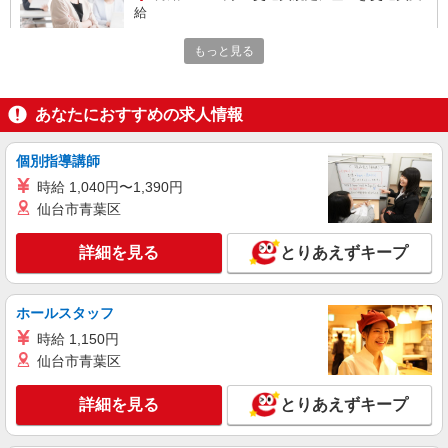
給
兵庫県尼崎市（尼崎駅）
もっと見る
詳細を見る
キープ
あなたにおすすめの求人情報
派遣社員
株式会社パソナ・神戸/OKW6001175909
個別指導講師
営業事務/一般事務/OA事務
時給 1,040円〜1,390円
時給1550円 月収例：233000円 ★交通費規定に
仙台市青葉区
基づき交通費支給
兵庫県尼崎市（尼崎駅）
詳細を見る
とりあえずキープ
詳細を見る
キープ
ホールスタッフ
派遣社員
時給 1,150円
株式会社パソナ・神戸/OKW6001176116
仙台市青葉区
秘書/一般事務
月給303800円 ★交通費規定に基づき交通費支
詳細を見る
とりあえずキープ
給
兵庫県尼崎市（JR福知山線猪名寺駅）