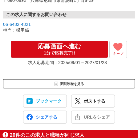
〒660-0892 兵庫県尼崎市東難波町1丁目5-29
②メール：WEBエントリー完了後「応募受付完了/書類送付依頼」メ
ールへ添付して送付
↓
この求人に関するお問い合わせ
書類選考（書類到着後1〜2日）
06-6482-4821
↓
担当：採用係
面接のご案内&日程調整
↓
1次面接
応募画面へ進む
↓
1分で応募完了!!
キープ
2次面接
↓
求人応募期間：2025/09/01～2027/01/23
採用
※選考期間は2週間〜4週間程度を予定しております。
※入社時期に関しては相談に応じますので、お気軽にお問い合わせ
閲覧履歴を見る
ください。
※応募書類は返却致しません。弊社で責任を持って破棄致しますの
で、ご了承ください。
ブックマーク
ポストする
シェアする
URLをシェア
20
件のこの求人と職種が同じ求人