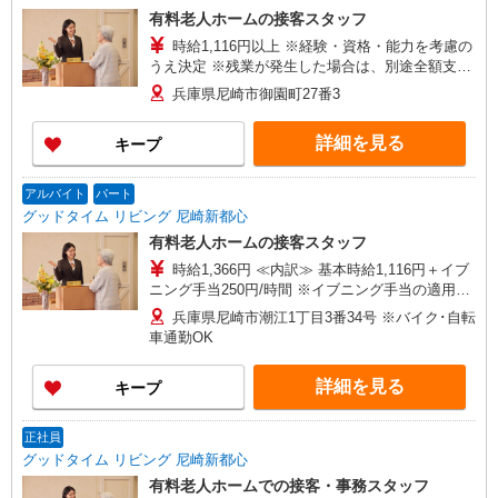
有料老人ホームの接客スタッフ
時給1,116円以上 ※経験・資格・能力を考慮の
うえ決定 ※残業が発生した場合は、別途全額支給
≪早出手当≫ 7:00〜9:00勤務の場合：早出手当
兵庫県尼崎市御園町27番3
500円／日支給
詳細を見る
キープ
アルバイト
パート
グッドタイム リビング 尼崎新都心
有料老人ホームの接客スタッフ
時給1,366円 ≪内訳≫ 基本時給1,116円＋イブ
ニング手当250円/時間 ※イブニング手当の適用は
16:30〜19:30のシフト限定で勤務いただく場合の
兵庫県尼崎市潮江1丁目3番34号 ※バイク･自転
みとなります。
車通勤OK
詳細を見る
キープ
正社員
グッドタイム リビング 尼崎新都心
有料老人ホームでの接客・事務スタッフ