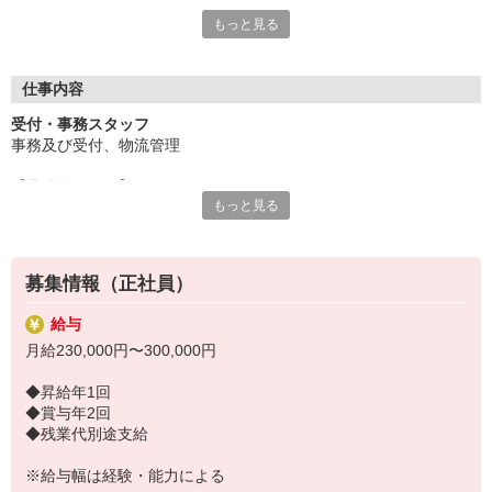
なりませんか。
もっと見る
現場スタッフが円滑に業務を進められるよう
指示出しするなどのオペレーション業務や
在庫データの確認・管理、伝票の作成など
仕事内容
をお願いします。
受付・事務スタッフ
業務によっては事務所で仕分けなどの軽作業があるので、
事務及び受付、物流管理
身体を動かせられて気分転換になりますよ♪
【具体的には…】
-----------------------
もっと見る
・取引先からの問い合わせ対応
物流倉庫の常識を変え、
・ドライバー対応などの受付業務
”物流会社らしくない物流会社”にしたい
・入出庫伝票の作成、処理
-----------------------
・在庫データの管理
をモットーに今後もますます会社として進化を遂げていきます！
募集情報（正社員）
・倉庫スタッフとの連絡対応
・オペレーションの管理
「システムを導入するなど社員がストレスなく
給与
・来客対応
円滑に業務にあたれるような業務改革」
月給230,000円〜300,000円
以上の業務に加え、
「新人〜中堅、管理職まで全員が
◆昇給年1回
仕分け作業などの倉庫内業務にも関わります。
常にスキルアップを目指していけるための
◆賞与年2回
事務職を入口にして、さまざまな仕事に挑戦できます。
セミナー制度の導入」
◆残業代別途支給
【研修について】
「長く会社に勤めることにより安心感を
※給与幅は経験・能力による
入社後は半年間を目安にOJTを通して
感じてもらえるようにiDecoプラスなど