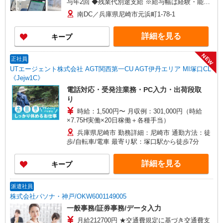
与年2回 ◆残業代別途支給 ※給与幅は経験・能力
による 【年収例】 800万円／50歳（20年目）
南DC／兵庫県尼崎市元浜町1-78-1
（月給60万円＋手当＋賞与） 600万円／40歳（課
長） （月給40万円＋手当＋賞与） 420万円／30
詳細を見る
キープ
歳（2年目） （月給30万円＋手当＋賞与）
NEW
正社員
UTエージェント株式会社 AGT関西第一CU AGT伊丹エリア MI塚口CL
《Jejw1C》
電話対応・受発注業務・PC入力・出荷段取
り
時給：1,500円〜 月収例：301,000円（時給
×7.75H実働×20日稼働＋各種手当）
兵庫県尼崎市 勤務詳細：尼崎市 通勤方法：徒
歩/自転車/電車 最寄り駅：塚口駅から徒歩7分
詳細を見る
キープ
派遣社員
株式会社パソナ・神戸/OKW6001149005
一般事務/証券事務/データ入力
月給212700円 ★交通費規定に基づき交通費支