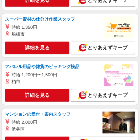
詳細を見る
とりあえずキープ
株式会社パソナ・神戸/OKW6001168227
営業事務
時給1550円 ★交通費規定に基づき交通費支給
スーパー資材の仕分け作業スタッフ
兵庫県尼崎市（塚口駅）
時給 1,350円
船橋市
詳細を見る
キープ
詳細を見る
とりあえずキープ
派遣社員
株式会社パソナ・神戸/OKW6001177344
アパレル用品や雑貨のピッキング検品
営業事務/一般事務
時給 1,200円〜1,500円
月給226800円 ★交通費規定に基づき交通費支
柏市
給
兵庫県尼崎市（塚口駅）
詳細を見る
とりあえずキープ
詳細を見る
キープ
マンションの受付・案内スタッフ
派遣社員
時給 2,000円
株式会社パソナ・神戸/OKW600117590901
渋谷区
営業事務/一般事務/OA事務
時給1550円 月収例：233000円 ★交通費規定に