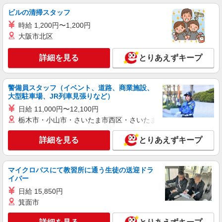
ビルの清掃スタッフ
派遣社員
時給 1,200円〜1,200円
株式会社パソナ・神戸/OKW6001169692
大阪市北区
一般事務/OA事務/後方事務
月給212700円 ★交通費規定に基づき交通費支
詳細を見る
とりあえずキープ
給
兵庫県尼崎市（尼崎駅）
警備員スタッフ（イベント、道路、商業施設、
詳細を見る
キープ
大型駐車場、JR列車見張りなど）
日給 11,000円〜12,100円
派遣社員
栃木市・小山市・さいたま市西区・さいたま市岩槻区・久喜市・
株式会社パソナ・神戸/OKW6001135060
営業事務
詳細を見る
とりあえずキープ
時給1560円 月収例：250000円 ★交通費規定に
基づき交通費支給
マイクロバスにて教習所に通う生徒の送迎ドラ
兵庫県尼崎市（尼崎駅）
イバー
日給 15,850円
詳細を見る
キープ
箕面市
派遣社員