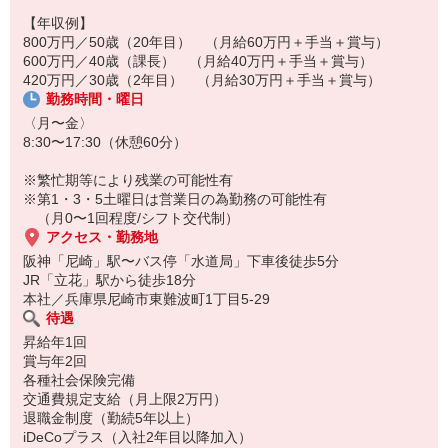
仕事や業界の基礎知識から丁寧に指導します。
福利厚生の充実度向上」
【年収例】
800万円／50歳（20年目） （月給60万円＋手当＋賞与）
【業務について】
他にもさまざまな面で働きやすい環境づくりに
600万円／40歳（課長） （月給40万円＋手当＋賞与）
これまで物流事務といえば
取り組んでいます！
420万円／30歳（2年目） （月給30万円＋手当＋賞与）
紙の書類を大量に扱う仕事でした。
勤務時間・曜日
しかし、当社ではシステムのクラウド化を
進めたことで状況は一変。
〈月〜金〉
メールによる受注がメインになり、
8:30〜17:30（休憩60分）
荷物もデジタルで管理した結果、
伝票入力の割合は出庫量の2％ほどに減少しました。
※繁忙期等により残業の可能性有
オフィスソフトもクラウドサービスを利用し、
※第1・3・5土曜日は営業日の為勤務の可能性有
ファイル管理の負担も軽減。
（月0〜1回程度/シフト交代制）
手間を省いて余裕ができた時間は
アクセス・勤務地
現場業務のカバーや業務改善の立案に割いています。
阪神「尼崎」駅〜バス停「水道局」下車後徒歩5分
JR「立花」駅から徒歩18分
【将来的なキャリアについて】
本社／兵庫県尼崎市東難波町1丁目5-29
男女に関係なく将来的には部門のリーダーをはじめ、
待遇
管理職への就任も目指せます。
昇給年1回
また、総務職や現場職へのキャリアチェンジも可能です。
賞与年2回
各種社会保険完備
交通費規定支給（月上限2万円）
退職金制度（勤続5年以上）
iDeCoプラス（入社2年目以降加入）