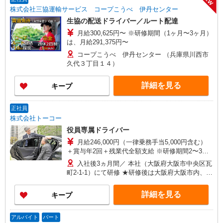
株式会社三協運輸サービス コープこうべ 伊丹センター
生協の配送ドライバー／ルート配達
月給300,625円〜 ※研修期間（1ヶ月〜3ヶ月）
は、月給291,375円〜
コープこうべ 伊丹センター （兵庫県川西市
久代３丁目１４）
詳細を見る
キープ
正社員
株式会社トーコー
役員専属ドライバー
月給246,000円（一律乗務手当5,000円含む）
＋賞与年2回＋残業代全額支給 ※研修期間2〜3ヵ
月 月給241,000円（乗務手当支給なし） ◆年収
入社後3ヵ月間／ 本社（大阪府大阪市中央区瓦
例／430万円 （2年目 月給246,000円、時間外・
町2-1-1）にて研修 ★研修後は大阪府大阪市内、阪
休日出勤・他手当含む） ◆年収例／480万円 （4
神間、 大阪府下の取引先へ配属 ・大阪市北区
年目 月給246,000円、時間外・休日出勤・他手当
・大阪市中央区 ・大阪市天王寺区 ・吹田市 ・東
詳細を見る
キープ
含む） 想定年収：320万円〜500万円目指せます
大阪市 ・尼崎市 など ◎希望を十分に考慮して配
属先を決定します。 ◎転居を伴う転勤はありませ
ん。
アルバイト
パート