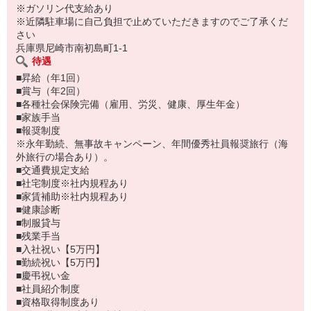
※ガソリン代支給あり
※近隣駐車場に自己負担で止めていただきますのでご了承くだ
さい
兵庫県尼崎市南初島町1-1
待遇
■昇給（年1回）
■賞与（年2回）
■各種社会保険完備（雇用、労災、健康、厚生年金）
■家族手当
■報奨制度
※永年勤続、無事故キャンペーン、年間優秀社員報奨旅行（海
外旅行の場合あり）。
■交通費規定支給
■社宅制度※社内規程あり
■家賃補助※社内規程あり
■健康診断
■制服貸与
■残業手当
■入社祝い【5万円】
■勤続祝い【5万円】
■慶弔祝い金
■社員紹介制度
■資格取得制度あり