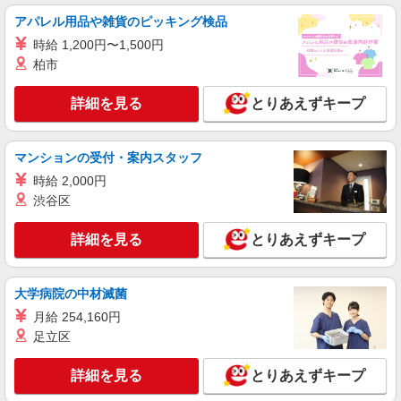
出。 月額×（勤務日数÷当月度の会社営業日数）
アパレル用品や雑貨のピッキング検品
パート
株式会社魚国総本社
時給 1,200円〜1,500円
柏市
福祉施設への給食配送・調理補助
時給1120円〜 ※試用期間有
詳細を見る
とりあえずキープ
兵庫県尼崎市杭瀬本町３－５－１７ （社福）
福成会グループホーム内 魚国総本社事業所
マンションの受付・案内スタッフ
詳細を見る
キープ
時給 2,000円
渋谷区
正社員
株式会社関西丸和ロジスティクス
詳細を見る
とりあえずキープ
ドライバー／ワゴン車での配達業務
月給280,000円〜 ＋賞与年2回 ◇一律手当込
み ◇経験・能力・勤務年数による ※当社規定によ
大学病院の中材滅菌
り決定します。 【月収例】入社1年目/25歳
兵庫県尼崎市末広町1-5-1 ESR尼崎2F 個配奈
295,000円
月給 254,160円
良営業所 尼崎センター（面接地）
足立区
詳細を見る
キープ
詳細を見る
とりあえずキープ