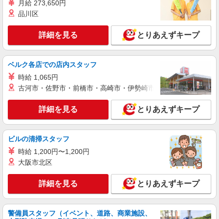
月給 273,650円
品川区
詳細を見る
キープ
詳細を見る
とりあえずキープ
正社員
株式会社日東フルライン
＜公式＞清涼飲料水の配送を行う中型ドライバ
ベルク各店での店内スタッフ
ー
時給 1,065円
月給28万円〜37万円 ※経験・能力による ※研
古河市・佐野市・前橋市・高崎市・伊勢崎市・太田市・館林市・
修1ヵ月〜2ヵ月は月給22万円〜 ☆入社後は業績に
よって加算可能
兵庫県尼崎市南初島町1-1
詳細を見る
とりあえずキープ
詳細を見る
キープ
ビルの清掃スタッフ
アルバイト
時給 1,200円〜1,200円
株式会社日東フルライン
大阪市北区
土日休みの商品積込みスタッフ
時給1400円
詳細を見る
とりあえずキープ
兵庫県尼崎市南初島町1-1
警備員スタッフ（イベント、道路、商業施設、
詳細を見る
キープ