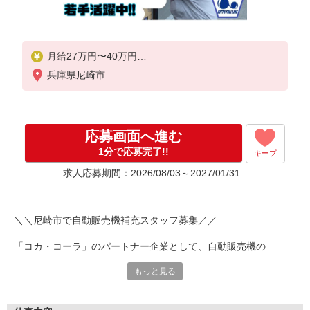
月給27万円〜40万円
※経験・能力による
兵庫県尼崎市
☆入社後は業績によって加算可能
応募画面へ進む
1分で応募完了!!
キープ
求人応募期間：2026/08/03～2027/01/31
＼＼尼崎市で自動販売機補充スタッフ募集／／
「コカ・コーラ」のパートナー企業として、自動販売機の
定期巡回や商品補充、管理などを手がけています。
もっと見る
★週休2日制/年休107日!!
★月給は27〜40万円/昇給、賞与年2回!