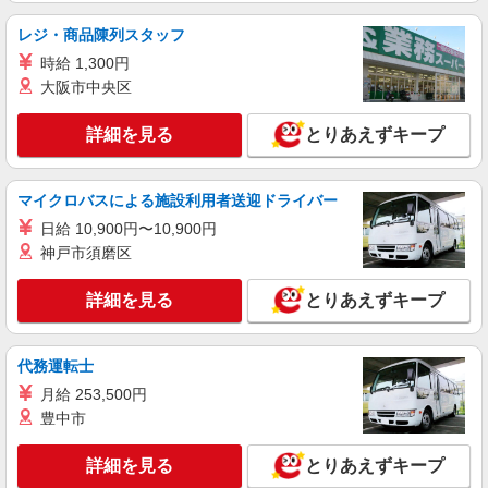
アルバイト
パート
株式会社東テスティパル
レジ・商品陳列スタッフ
工場内のお弁当の配送と洗浄業務
時給 1,300円
時給１２００円
大阪市中央区
兵庫県尼崎市東浜町1番地 ㈱大阪チタニウム
テクノロジーズ
詳細を見る
とりあえずキープ
詳細を見る
キープ
マイクロバスによる施設利用者送迎ドライバー
アルバイト
パート
日給 10,900円〜10,900円
株式会社ジェイトップ 尼崎配送センター
神戸市須磨区
大型家電配送の助手
時給 1.300円 配送助手 ※運転はありませ
詳細を見る
とりあえずキープ
ん。 配送助手で月収30万以上可能 月収例 1,300
円×8時間×22日＋残業2時間×1,625円×22日＝
兵庫県尼崎市元浜町5-83-1 エディオン尼崎セ
300,300円 ・交通費支給（上限1万/月）
ンター内 (車・バイク通勤可)
代務運転士
月給 253,500円
詳細を見る
キープ
豊中市
パート
詳細を見る
とりあえずキープ
エイジフリーハウス尼崎南武庫之荘