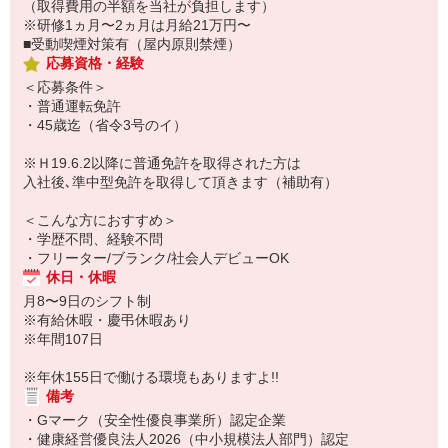
（取得費用の半額を当社が負担します）
※研修1ヵ月〜2ヵ月は月給21万円〜
■受動喫煙対策有（屋内原則禁煙）
応募資格・経験
＜応募条件＞
・普通運転免許
・45歳迄（省令3号のイ）
※Ｈ19.6.2以降に普通免許を取得された方は
入社後､準中型免許を取得して頂きます（補助有）
＜こんな方におすすめ＞
・学歴不問、経験不問
・フリーター/ブランク/社会人デビューOK
休日・休暇
月8〜9日のシフト制
※有給休暇・慶弔休暇あり
※年間107日
※年休155日で働ける環境もありますよ!!
備考
・Gマーク（安全性優良事業所）認定企業
・健康経営優良法人2026（中小規模法人部門）認定