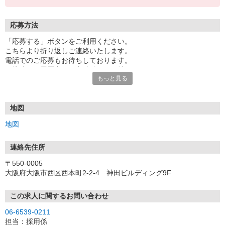
応募方法
「応募する」ボタンをご利用ください。
こちらより折り返しご連絡いたします。
電話でのご応募もお待ちしております。
面接時には履歴書（写真貼付）をお持ちください。
もっと見る
★面接はオンラインでも現地面接でもOK
≪応募後の流れ≫
ご応募（電話・WEBどちらでもOK）
地図
↓
地図
面接日程調整
↓
面接(１回)・適性検査（テストではございません）
連絡先住所
↓
〒550-0005
採用決定
大阪府大阪市西区西本町2-2-4 神田ビルディング9F
★面接から約3日間（営業日起算）で合否のご連絡をいたします。
最短で応募から約2週間で採用が決定します。
この求人に関するお問い合わせ
※ご質問、ご相談もお気軽にください。
06-6539-0211
※入社時期も相談可能です。
担当：採用係
※ハローワークでお仕事お探しの方も対象です。