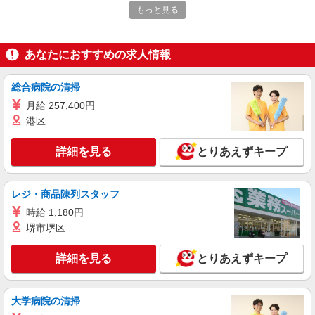
日数（21日）＋残業手当（時給×1.25×15h）
もっと見る
兵庫県尼崎市南初島町1-1
あなたにおすすめの求人情報
詳細を見る
キープ
総合病院の清掃
アルバイト
株式会社日東フルライン
月給 257,400円
免許不要の配送助手
港区
時給1400円
詳細を見る
とりあえずキープ
兵庫県尼崎市南初島町1-1
詳細を見る
キープ
レジ・商品陳列スタッフ
時給 1,180円
正社員
堺市堺区
株式会社日東フルライン
＜公式＞自動販売機補充・ルート配送スタッフ
詳細を見る
とりあえずキープ
＜週休3日勤務＞
月給23万円〜26万円 ※経験・能力による ☆入
社後は業績によって加算可能
大学病院の清掃
兵庫県尼崎市南初島町1-1