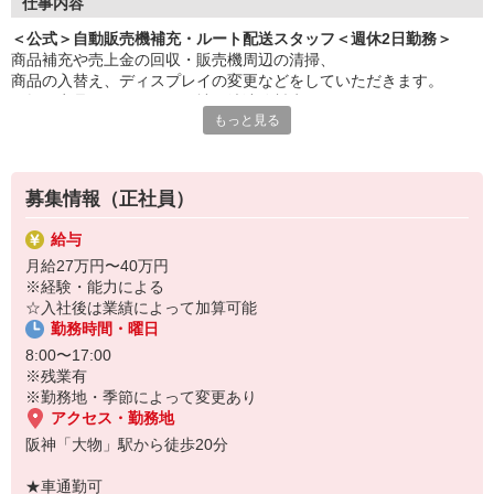
★大手グループとの安定した取引により将来性は抜群
仕事内容
★20代・30代・40と幅広い年代が活躍中！
＜公式＞自動販売機補充・ルート配送スタッフ＜週休2日勤務＞
★勤務は8:00〜17:00と家庭との両立も可能
商品補充や売上金の回収・販売機周辺の清掃、
★広範囲の仕事ではないです。
商品の入替え、ディスプレイの変更などをしていただきます。
＊扱う商品はコカ・コーラ社の清涼飲料水です。
【電話でのお問い合わせ】
もっと見る
採用担当：採用係
「学校が近いから学生が好きそうなジュースを補充したほうが売れ
連絡先TEL：06-6539-0211
るぞ」などと
上記で繋がらない場合は、
自分なりの販売戦略を立てて補充することができます。
《080-3426-8542》
募集情報（正社員）
その狙いがあたったときの気分は最高です。
でも受け付けております。
仕事の内容や職場見学など
給与
平均すると1日に20件前後の配送を行います。
お気軽にご連絡ください。
月給27万円〜40万円
※経験・能力による
＊はじめは先輩社員の横に乗り(2〜3ヶ月)、業務の流れや配送ルー
☆入社後は業績によって加算可能
トなどを
勤務時間・曜日
覚えて頂きます。添乗指導などもありますので、未経験の方でもご
安心ください。
8:00〜17:00
＊助手スタッフと2人1組で行うため、効率良く回ることができま
※残業有
す！
※勤務地・季節によって変更あり
＊広範囲をまわる仕事ではないので、体力的な負担は大きくありま
アクセス・勤務地
せん。
阪神「大物」駅から徒歩20分
★車通勤可