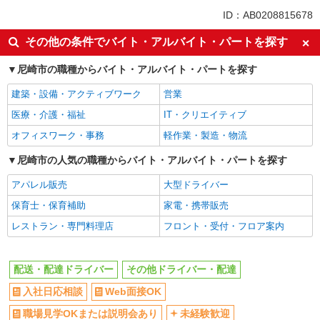
同じ特徴から大物駅の求人を探す
ID：AB0208815678
入社日応相談
Web面接OK
その他の条件でバイト・アルバイト・パートを探す
職場見学OKまたは説明会あり
未経験歓迎
尼崎市の職種からバイト・アルバイト・パートを探す
フリーター歓迎
学歴不問
建築・設備・アクティブワーク
営業
ブランクOK
ミドル（40代～）活躍中
医療・介護・福祉
IT・クリエイティブ
ボーナス・賞与あり
昇給あり
オフィスワーク・事務
軽作業・製造・物流
フルタイム歓迎
朝
昼
尼崎市の人気の職種からバイト・アルバイト・パートを探す
夕方
禁煙・分煙
交通費支給
アパレル販売
大型ドライバー
社会保険あり
社宅・寮あり
保育士・保育補助
家電・携帯販売
家賃補助・住宅手当有
入社祝い金あり
レストラン・専門料理店
フロント・受付・フロア案内
各種手当（家族・役職・インセン
制服貸与
ティブなど）あり
配送・配達ドライバー
その他ドライバー・配達
研修制度あり
資格取得支援制度あり
入社日応相談
Web面接OK
同じ職種から求人を探す
職場見学OKまたは説明会あり
未経験歓迎