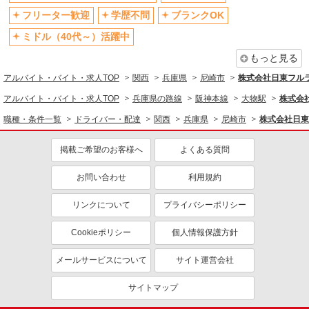
ドライバー・配達
フリーター歓迎
学歴不問
ブランクOK
配送・配達ドライバー
ミドル（40代～）活躍中
同じ特徴から求人を探す
もっと見る
未経験歓迎
ミドル（40代～）活躍中
アルバイト・バイト・求人TOP
関西
兵庫県
尼崎市
株式会社日東フル
ボーナス・賞与あり
交通費支給
アルバイト・バイト・求人TOP
兵庫県の路線
阪神本線
大物駅
株式会
社会保険あり
社宅・寮あり
職種・条件一覧
ドライバー・配達
関西
兵庫県
尼崎市
株式会社日東
掲載ご希望のお客様へ
よくある質問
お問い合わせ
利用規約
リンクについて
プライバシーポリシー
Cookieポリシー
個人情報保護方針
メールサービスについて
サイト運営会社
サイトマップ