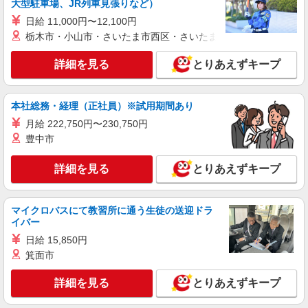
大型駐車場、JR列車見張りなど）
日給 11,000円〜12,100円
正社員
栃木市・小山市・さいたま市西区・さいたま市岩槻区・久喜市・
株式会社光商
再生資源の収集・運搬ドライバー
詳細を見る
とりあえずキープ
月給265,000円〜368,000円＋残業代＋諸手当
※運転手当・ユニック作業手当等一律手当含む ※
給与幅は能力・経験による ☆経験者の方は前職給
尼崎ヤード：兵庫県尼崎市戸ノ内3丁目32-6 ※
本社総務・経理（正社員）※試用期間あり
与考慮いたします。 ≪月収例≫348,000円（月給
面接は大阪営業所（大阪府吹田市芳野町5-25
月給 222,750円〜230,750円
265,000円、残業代等諸手当含む）
parks江坂101） にて行います。
豊中市
詳細を見る
キープ
詳細を見る
とりあえずキープ
正社員
五代産業株式会社
レンタルマットのルートサービス社員
マイクロバスにて教習所に通う生徒の送迎ドラ
イバー
月給：281,160円 （固定割増手当含む） 1 基
本給 210,600円 2 固定割増手当 70,560
日給 15,850円
円 （45時間分の時間外手当として、時間外労働
〈本社〉兵庫県尼崎市武庫川町1-5 ★自転車・
箕面市
の有無にかかわらず支給） 3 2の固定割増手当を
バイク・車通勤OK
超える時間外労働分についての割増賃金は、法定
詳細を見る
とりあえずキープ
通りの計算にて追加で支給 ※試用期間3か月あり
詳細を見る
キープ
給与条件は同上。 初月の給与は日割りにて算