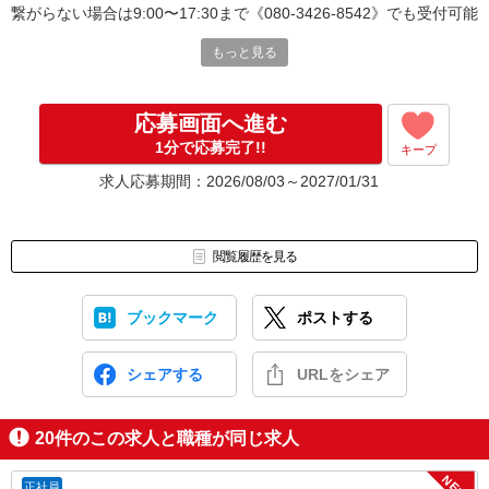
繋がらない場合は9:00〜17:30まで《080-3426-8542》でも受付可能
です。
【個人情報の取扱いについて】
もっと見る
ご提供いただいた個人情報は、
採用選考及び結果等の通知・連絡のために利用します。
それ以外の利用目的または法令等に基づく要請の範囲を超えた利用
はしません。
応募画面へ進む
1分で応募完了!!
キープ
求人応募期間：2026/08/03～2027/01/31
閲覧履歴を見る
ブックマーク
ポストする
シェアする
URLをシェア
20
件のこの求人と職種が同じ求人
NEW
正社員