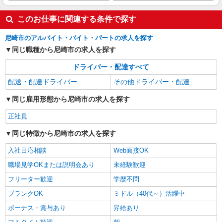
有料老人ホーム／送迎運転手／AMのみ
このお仕事に関連する条件で探す
時給1,184円 〇時間外勤務手当 〇土日祝勤務
手当 〇無事故無違反表彰金 〇年末年始勤務手当
尼崎市のアルバイト・バイト・パートの求人を探す
エイジフリーハウス尼崎南武庫之荘 兵庫県尼
同じ職種から尼崎市の求人を探す
崎市南武庫之荘10丁目1-7
ドライバー・配達すべて
詳細を見る
キープ
配送・配達ドライバー
その他ドライバー・配達
同じ雇用形態から尼崎市の求人を探す
正社員
同じ特徴から尼崎市の求人を探す
入社日応相談
Web面接OK
職場見学OKまたは説明会あり
未経験歓迎
フリーター歓迎
学歴不問
ブランクOK
ミドル（40代～）活躍中
ボーナス・賞与あり
昇給あり