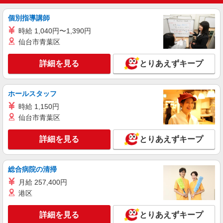
LAKOLE
販売スタッフ
個別指導講師
［アルバイト・パート］時給1,230円以上
時給 1,040円〜1,390円
ららぽーと立川立飛 東京都立川市泉町935-1
仙台市青葉区
詳細を見る
キープ
詳細を見る
とりあえずキープ
アルバイト
パート
ホールスタッフ
moimoln
販売スタッフ
時給 1,150円
仙台市青葉区
［アルバイト・パート］時給1,230円
ららぽーと立川立飛 東京都立川市泉町935-1
詳細を見る
とりあえずキープ
詳細を見る
キープ
総合病院の清掃
アルバイト
パート
月給 257,400円
リーボック クラシックストア
港区
販売スタッフ
［アルバイト・パート］時給1,286円〜 ※経
詳細を見る
とりあえずキープ
験・能力により優遇します