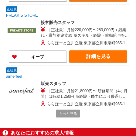
正社員
FREAK’S STORE
接客販売スタッフ
［正社員］月給220,000円〜280,000円＋残業
代・賞与別途支給 ※スキル・経験・前職給与を考
慮し決定いたします ※賞与年2回 ※社員割引制度
ららぽーと立川立飛 東京都立川市泉町935-1
あり！
詳細を見る
キープ
正社員
aimerfeel
販売スタッフ
［正社員］月給21,8000円〜 研修期間（4ヶ月
間）は時給1,250円 ※経験・能力により優遇しま
す。
ららぽーと立川立飛 東京都立川市泉町935-1
もっと見る
詳細を見る
キープ
アルバイト
パート
あなたにおすすめの求人情報