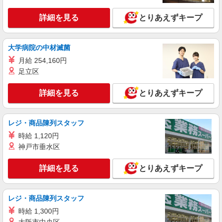
［アルバイト・パート］ 時給1,230円〜
東京都立川市泉町935-1 ららぽーと立川立飛
詳細を見る
とりあえずキープ
詳細を見る
キープ
大学病院の中材滅菌
月給 254,160円
アルバイト
パート
BAYFLOW
足立区
接客、販売スタッフ
詳細を見る
とりあえずキープ
［アルバイト・パート］時給1,300円
東京都立川市泉町935-1 ららぽーと立川立飛
レジ・商品陳列スタッフ
詳細を見る
キープ
時給 1,120円
神戸市垂水区
詳細を見る
とりあえずキープ
レジ・商品陳列スタッフ
時給 1,300円