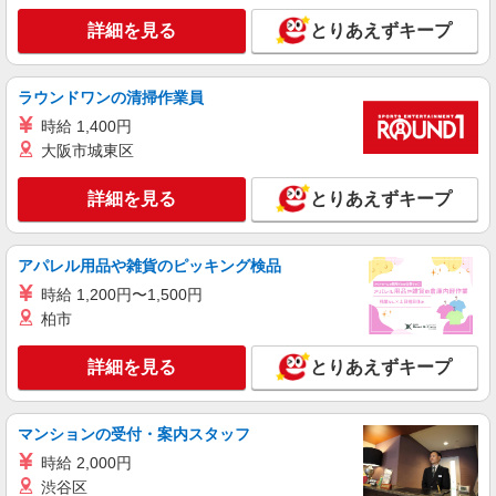
URBAN RESEARCH DOORS
詳細を見る
とりあえずキープ
アパレル販売スタッフ
［アルバイト・パート］時給1,250円 ◆支払い
方法：月1回 毎月末日締め、翌月15日払い
ラウンドワンの清掃作業員
東京都立川市泉町935-1 ららぽーと立川立飛
時給 1,400円
大阪市城東区
詳細を見る
キープ
詳細を見る
とりあえずキープ
アルバイト
パート
AMERICAN HOLIC
アパレル用品や雑貨のピッキング検品
婦人服販売スタッフ
時給 1,200円〜1,500円
［アルバイト・パート］時給1,226円〜
柏市
ららぽーと立川立飛 東京都立川市泉町935-1
詳細を見る
とりあえずキープ
詳細を見る
キープ
アルバイト
パート
マンションの受付・案内スタッフ
靴下屋
時給 2,000円
販売スタッフ
渋谷区