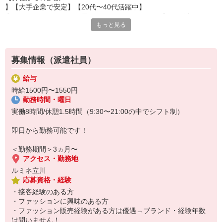
】【大手企業で安定】【20代〜40代活躍中】
◎カジュアルアパレルを展開するセレクトショップにて販売スタッ
もっと見る
フさんを大募集！
→20〜50代のお客様がご来店。
トレンド感溢れるアイテムの接客をしたい方におすすめ。
《ブランド説明》
募集情報（派遣社員）
FRAMeWORK（フレームワーク）
広い視点で時代の流れを捉え、大人の女性に向けた「着心地」「不
給与
変的」「機能的」なデイリーウェアや洗練されたセレクトアイテム
時給1500円〜1550円
を展開。
勤務時間・曜日
《お仕事内容》
店頭での接客販売をお願いいたします。
実働8時間/休憩1.5時間（9:30〜21:00の中でシフト制）
レジや商品のお包み、商品の在庫管理、社員様のサポート業務等。
《服装》
即日から勤務可能です！
社割【40〜60％OFF】にて購入し着用いただきます。
※一部サンプル貸与あり
＜勤務期間＞3ヵ月〜
◎勤務先：ルミネ立川でのお仕事です。
アクセス・勤務地
ルミネ立川
応募資格・経験
・接客経験のある方
・ファッションに興味のある方
・ファッション販売経験がある方は優遇→ブランド・経験年数
は問いません！