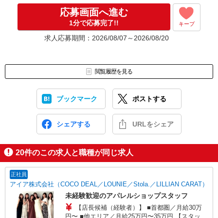
応募画面へ進む
1分で応募完了!!
キープ
求人応募期間：2026/08/07～2026/08/20
閲覧履歴を見る
ブックマーク
ポストする
シェアする
URLをシェア
20
件のこの求人と職種が同じ求人
正社員
アイア株式会社（COCO DEAL／LOUNIE／Stola.／LILLIAN CARAT）
未経験歓迎のアパレルショップスタッフ
【店長候補（経験者）】 ■首都圏／月給30万
円〜 ■他エリア／月給25万円〜35万円 【スタッ