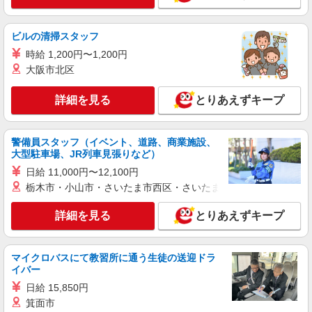
キープ
アルバイト
パート
ビルの清掃スタッフ
LEPSIM
時給 1,200円〜1,200円
販売スタッフ
大阪市北区
［アルバイト・パート］時給1,230円〜 ・交通
費支給
詳細を見る
とりあえずキープ
ららぽーと立川立飛 東京都立川市泉町935-1
詳細を見る
キープ
警備員スタッフ（イベント、道路、商業施設、
大型駐車場、JR列車見張りなど）
日給 11,000円〜12,100円
アルバイト
パート
リミーテ
栃木市・小山市・さいたま市西区・さいたま市岩槻区・久喜市・
接客・販売スタッフ
詳細を見る
とりあえずキープ
［アルバイト・パート］時給1,350円 ※試用期
間（1か月間）：時給1,250円
立川高島屋S.C. 立川市曙町2丁目39番3号
マイクロバスにて教習所に通う生徒の送迎ドラ
イバー
詳細を見る
キープ
日給 15,850円
箕面市
アルバイト
パート