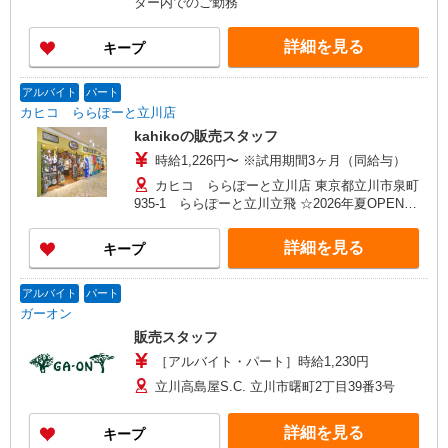
ター内でのご勤務
詳細を見る
キープ
アルバイト
パート
カヒコ ららぽーと立川店
kahikoの販売スタッフ
時給1,226円〜 ※試用期間3ヶ月（同給与）
カヒコ ららぽーと立川店 東京都立川市泉町
935-1 ららぽーと立川立飛 ☆2026年夏OPEN予
定☆
詳細を見る
キープ
アルバイト
パート
ガーオン
販売スタッフ
［アルバイト・パート］時給1,230円
立川高島屋S.C. 立川市曙町2丁目39番3号
詳細を見る
キープ