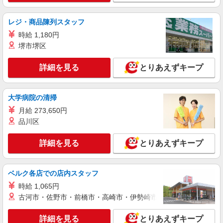
東京都立川市泉町935-1 ららぽーと立川立飛
レジ・商品陳列スタッフ
詳細を見る
キープ
時給 1,180円
堺市堺区
アルバイト
パート
TOMMY HILFIGER
詳細を見る
とりあえずキープ
販売スタッフ
［アルバイト・パート］時給1,230円〜
大学病院の清掃
東京都立川市泉町935-1 ららぽーと立川立飛
月給 273,650円
品川区
詳細を見る
キープ
詳細を見る
とりあえずキープ
アルバイト
パート
coca
店舗販売スタッフ
ベルク各店での店内スタッフ
［アルバイト・パート］時給 1,250円以上 ●交
時給 1,065円
通費支給 ●給与例 週3日・1日8時間勤務の場合 時
古河市・佐野市・前橋市・高崎市・伊勢崎市・太田市・館林市・
給1250円×8h×12日＝月収12万円
ららぽーと立川立飛 東京都立川市泉町935-1
詳細を見る
とりあえずキープ
詳細を見る