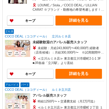
フ】 ■首都圏／月給24万3,800円〜40万円 ■大阪／
LOUNIE／Stola.／COCO DEAL／LILLIAN
月給23万3,500円〜35万円 ■京都、兵庫、愛知、岐
CARAT ※ブランド・勤務地の希望考慮します！※
阜、福岡／月給22万7,800円〜35万円 ■他エリア／
転勤なし 更に東京、神奈川、千葉、埼玉、北海
月給22万2,100円〜35万円 固定残業手当含む（1ヶ
道、宮城（仙台）、愛知、大阪、兵庫、京都、和
詳細を見る
キープ
月あたり20時間）※超過時は追加支給 首都圏エリ
歌山、岡山、広島、愛媛、福岡、長崎、宮崎、熊
ア：30,800円 大阪：29,500円 京都、兵庫、愛知、
本などの各店舗で募集しています。 【COCO
岐阜、福岡：28,800円 他：28,100円 ※経験・能力
DEAL】 札幌PARCO店 ルミネ新宿LUMINE2店／
正社員
考慮 ※試用期間3ヶ月も同条件（首都圏：店長候
ルミネ池袋店／ルミネ横浜／ルミネ大宮店／ルミ
COCO DEAL（ココディール） 立川ルミネ店
補は月給27万円〜）
ネ有楽町店 ルミネ立川店／ルミネ町田店／池袋
未経験歓迎のアパレル販売スタッフ
PARCO店／東京スカイツリータウン・ソラマチ店
未経験：月給243,800円〜400,000円 経験者
イクスピアリ店／イオンレイクタウン店／ジョイ
（店長候補）：月給300,000円〜 ※試用期間中は
ナス店／テラスモール湘南店 タカシマヤ ゲートタ
270,000円〜 ★固定残業手当：30,800円（月給に
ワーモール店／イオン大高SC店 なんばCITY店／
≪立川ルミネ店≫ 東京都立川市曙町2-1-1 3F
含む） ※経験・能力考慮 ※固定残業時間は1ヶ月
天王寺MIO店／阪神梅田本店／京都ポルタ店／阪
■JR各線「立川駅」より直結
あたり20時間、超過時は追加で残業手当支給 ※月
急西宮ガーデンズ店 ルクアイーレ大阪店／岡山一
3万円まで交通費支給 ※試用期間（2〜3ヶ月）も
番街店／ミナモア広島店／博多阪急店／天神ソラ
詳細を見る
キープ
同条件 【手当】固定残業手当／資格手当／店舗職
リアプラザ店 ▽他、詳しくは備考をご参照くださ
制手当／住宅手当（実家外かつ賃貸の場合のみ別
い。
途支給）※試用期間明けから支給／特別手当 ※手
アルバイト
パート
当の種類はエリアにより異なります。詳細は面接
COCO DEAL（ココディール） ルミネ立川店
時にお尋ねください。
アパレル販売スタッフ
時給1250円〜＋交通費支給（月2万円迄）
≪ルミネ立川店≫ 東京都立川市曙町２丁目 １