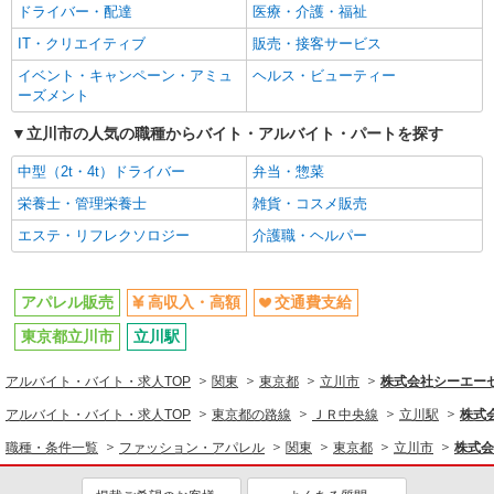
ドライバー・配達
医療・介護・福祉
アパレル販売
IT・クリエイティブ
販売・接客サービス
同じ特徴から求人を探す
イベント・キャンペーン・アミュ
ヘルス・ビューティー
ーズメント
交通費支給
立川市の人気の職種からバイト・アルバイト・パートを探す
中型（2t・4t）ドライバー
弁当・惣菜
栄養士・管理栄養士
雑貨・コスメ販売
エステ・リフレクソロジー
介護職・ヘルパー
アパレル販売
高収入・高額
交通費支給
東京都立川市
立川駅
アルバイト・バイト・求人TOP
関東
東京都
立川市
株式会社シーエーセー
アルバイト・バイト・求人TOP
東京都の路線
ＪＲ中央線
立川駅
株式会
職種・条件一覧
ファッション・アパレル
関東
東京都
立川市
株式会