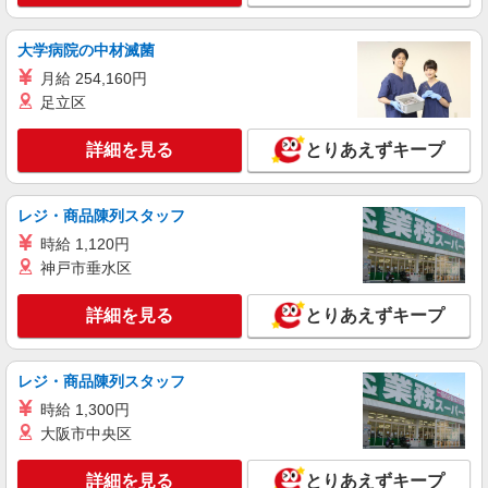
33万円(試用期間3ヶ月) 残業が発生した場合、残業
代を1分単位で別途支給します。 ▼理論年収（基
トラストガーデン南平台 （東京都渋谷区南平
大学病院の中材滅菌
本給12ヵ月＋賞与） 3,780,000〜4,620,000円 ▼
台町９－６）
想定年収（理論年収＋残業20H/月）
月給 254,160円
4,250,930〜5,195,581円 ※給与は経験や前職給与
足立区
詳細を見る
キープ
に応じて決定します。
詳細を見る
とりあえずキープ
アルバイト
パート
コンパスグループ・ジャパン株式会社 39672_p
調理師【アルバイト・パート】
レジ・商品陳列スタッフ
時給1,700円以上 試用期間中 時給1,700円以上
時給 1,120円
(試用期間2ヶ月) 残業が発生した場合、残業代を1
神戸市垂水区
分単位で別途支給します。
トラストガーデン南平台 （東京都渋谷区南平
台町９－６）
詳細を見る
とりあえずキープ
詳細を見る
キープ
レジ・商品陳列スタッフ
アルバイト
パート
時給 1,300円
コンパスグループ・ジャパン株式会社 21475_p
大阪市中央区
調理師【アルバイト・パート】
時給1,400円〜1,700円 試用期間中 時給1,400
詳細を見る
とりあえずキープ