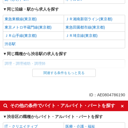
同じ沿線・駅から求人を探す
東急東横線(東京都)
ＪＲ湘南新宿ライン(東京都)
東京メトロ半蔵門線(東京都)
東急田園都市線(東京都)
ＪＲ山手線(東京都)
ＪＲ埼京線(東京都)
渋谷駅
同じ職種から渋谷駅の求人を探す
調理・調理補助・調理師
関連する条件をもっと見る
同じ雇用形態から渋谷駅の求人を探す
パート
同じ特徴から渋谷駅の求人を探す
ID：AE0804786190
入社日応相談
即日勤務OK
その他の条件でバイト・アルバイト・パートを探す
友達と応募OK
職場見学OKまたは説明会あり
渋谷区の職種からバイト・アルバイト・パートを探す
未経験歓迎
経験者・有資格者歓迎
IT・クリエイティブ
医療・介護・福祉
女性活躍中
主婦・主夫歓迎