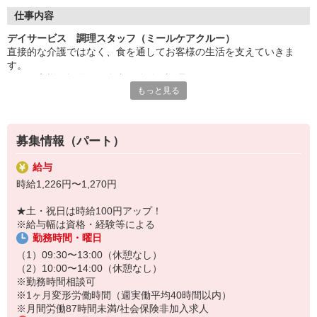
◇長く安心して働ける環境づくり
・ツクイ独自の福祉厚生制度でプライベートも充実
仕事内容
・子育てサポート企業として「くるみん認定」の取得
デイサービス 調理スタッフ（ミールケアクルー）
・子育て支援の福利厚生制度あり！子育てと仕事の両立を応援◎
直接的な介護ではなく、食を通してお客様の生活を支えていきま
・スタッフ何でも相談窓口やライフキャリア相談など、各相談窓
す。
口あり
※お客様に提供する食事の簡単な調理
もっと見る
※盛り付け業務
◇頑張った分、スタッフに還元！
※食器洗浄
・2024年冬季賞与からインセンティブ賞与を導入
※食材の発注など
・パートは特別手当の支給あり
※提供食事数:30人分
募集情報（パート）
※1日の作業人数:1人
給与
★＼サービス・職種の魅力／
時給1,226円〜1,270円
完全調理済み食品を使用のため、調理未経験、調理に自信のない方
も安心して始めることができます。献立は本部で決まっているため
★土・祝日は時給100円アップ！
メニューを考える必要はなく、手順に沿って作業を進めることが可
※給与幅は資格・経験等による
能です。
勤務時間・曜日
マニュアルや研修制度、段階的なOJTも整えているため、未経験の
方も無理なく業務を覚えられる環境です。
（1）09:30〜13:00（休憩なし）
（2）10:00〜14:00（休憩なし）
※勤務時間相談可
※1ヶ月変形労働時間（週実働平均40時間以内）
※月間労働87時間未満/社会保険非加入求人