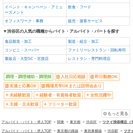
イベント・キャンペーン・アミュ
飲食・フード
フリーター歓迎
学歴不問
ーズメント
ブランクOK
ミドル（40代～）活躍中
オフィスワーク・事務
販売・接客サービス
エルダー（50代～）活躍中
昇給あり
渋谷区の人気の職種からバイト・アルバイト・パートを探す
禁煙・分煙
バイク通勤OK
食品製造・加工
製造・組立・加工
自転車通勤OK
残業ほぼなし
コンビニ・スーパー
ファミリーレストラン・回転寿司
副業・WワークOK
転勤なし
量販店・大型SC・百貨店
レストラン・専門料理店
交通費支給
社会保険あり
産休・育休取得実績あり
各種手当（家族・役職・インセン
ティブなど）あり
調理・調理補助・調理師
入社日応相談
即日勤務OK
研修制度あり
社員登用あり
友達と応募OK
職場見学OKまたは説明会あり
資格取得支援制度あり
髪型・髪色自由
未経験歓迎
経験者・有資格者歓迎
女性活躍中
髭（ひげ）OK
ネイルOK
主婦・主夫歓迎
フリーター歓迎
同じ職種から求人を探す
もっと見る
飲食・フード
アルバイト・バイト・求人TOP
関東
東京都
渋谷区
ツクイ渋谷桜丘（
調理・調理補助・調理師
アルバイト・バイト・求人TOP
東京都の路線
東急東横線
渋谷駅
ツク