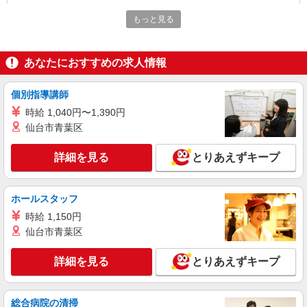
アルバイト
パート
もっと見る
ケンタッキーフライドチキン エリアスタッフ初台店
KFC店舗サポートスタッフ
時給1,250円
あなたにおすすめの求人情報
［1］吉祥寺南口店 東京都武蔵野市吉祥寺南
町1-4-1 ［2］永福町店 東京都杉並区和泉3-4-2 上
個別指導講師
記2店舗を中心に、JR中央線・京王井の頭線沿線
時給 1,040円〜1,390円
の店舗（荻窪、高円寺、三鷹、笹塚、初台、阿佐
詳細を見る
キープ
仙台市青葉区
ヶ谷など）で勤務の可能性があります。 勤務地は
オファーごとに確認できるのでシフトの提出は不
要です。
アルバイト
パート
詳細を見る
とりあえずキープ
ケンタッキーフライドチキン エリアスタッフ幡ヶ谷南口店
KFC店舗サポートスタッフ
ホールスタッフ
時給1,250円
時給 1,150円
［1］吉祥寺南口店 東京都武蔵野市吉祥寺南
町1-4-1 ［2］永福町店 東京都杉並区和泉3-4-2 上
仙台市青葉区
記2店舗を中心に、JR中央線・京王井の頭線沿線
の店舗（荻窪、高円寺、三鷹、笹塚、初台、阿佐
詳細を見る
キープ
詳細を見る
とりあえずキープ
ヶ谷など）で勤務の可能性があります。 勤務地は
オファーごとに確認できるのでシフトの提出は不
要です。
アルバイト
パート
総合病院の清掃
ケンタッキーフライドチキン エリアスタッフ京王笹塚店