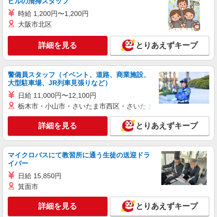
ビルの清掃スタッフ
時給1,900円以上 試用期間中 時給1,900円以上
時給 1,200円〜1,200円
(試用期間2ヶ月) 残業が発生した場合、残業代を1
大阪市北区
分単位で別途支給します。
全国設計事務所健康保険組合 （東京都渋谷区
千駄ヶ谷2-37-9）
詳細を見る
とりあえずキープ
詳細を見る
キープ
警備員スタッフ（イベント、道路、商業施設、
アルバイト
パート
大型駐車場、JR列車見張りなど）
コンパスグループ・ジャパン株式会社 20988_p
日給 11,000円〜12,100円
調理補助【アルバイト・パート】
栃木市・小山市・さいたま市西区・さいたま市岩槻区・久喜市・
時給1,350円以上 試用期間中 時給1,350円以上
(試用期間2ヶ月) 残業が発生した場合、残業代を1
詳細を見る
とりあえずキープ
分単位で別途支給します。
ＳＵＢＡＲＵ本社 （東京都渋谷区恵比寿1-
20-8）
マイクロバスにて教習所に通う生徒の送迎ドラ
イバー
詳細を見る
キープ
日給 15,850円
箕面市
アルバイト
パート
コンパスグループ・ジャパン株式会社 21475_p
詳細を見る
とりあえずキープ
調理補助【アルバイト・パート】