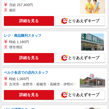
KFC店舗サポートスタッフ
月給 257,400円
港区
時給1,250円
［1］吉祥寺南口店 東京都武蔵野市吉祥寺南
詳細を見る
とりあえずキープ
町1-4-1 ［2］永福町店 東京都杉並区和泉3-4-2 上
記2店舗を中心に、JR中央線・京王井の頭線沿線
の店舗（荻窪、高円寺、三鷹、笹塚、初台、阿佐
詳細を見る
キープ
ヶ谷など）で勤務の可能性があります。 勤務地は
レジ・商品陳列スタッフ
オファーごとに確認できるのでシフトの提出は不
時給 1,180円
要です。
アルバイト
パート
堺市堺区
コンパスグループ・ジャパン株式会社 39672_p
調理補助【アルバイト・パート】
詳細を見る
とりあえずキープ
時給1,500円以上 試用期間中 時給1,500円以上
(試用期間2ヶ月) 残業が発生した場合、残業代を1
分単位で別途支給します。
トラストガーデン南平台 （東京都渋谷区南平
ベルク各店での店内スタッフ
台町９－６）
時給 1,065円
古河市・佐野市・前橋市・高崎市・伊勢崎市・太田市・館林市・
詳細を見る
キープ
詳細を見る
とりあえずキープ
アルバイト
パート
コンパスグループ・ジャパン株式会社 21051_p
調理員【アルバイト・パート】