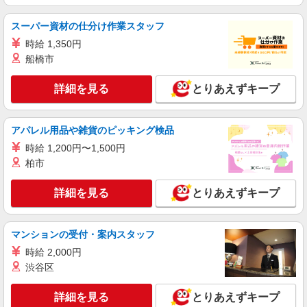
時給1,400円以上 試用期間中 時給1,400円以上
(試用期間2ヶ月) 残業が発生した場合、残業代を1
スーパー資材の仕分け作業スタッフ
分単位で別途支給します。
世界的ＩＴ企業 24Ｆカフェ （東京都渋谷
時給 1,350円
区渋谷3-21-3 渋谷ストリーム 24F）
船橋市
詳細を見る
キープ
詳細を見る
とりあえずキープ
正社員
コンパスグループ・ジャパン株式会社 39672_f
アパレル用品や雑貨のピッキング検品
料理長【正社員】
時給 1,200円〜1,500円
月給30万円〜38万円 試用期間中 月給30万円〜
柏市
38万円(試用期間3ヶ月) 残業が発生した場合、残業
代を1分単位で別途支給します。 ▼理論年収（基
トラストガーデン南平台 （東京都渋谷区南平
本給12ヵ月＋賞与） 4,200,000〜5,320,000円 ▼
詳細を見る
とりあえずキープ
台町９－６）
想定年収（理論年収＋残業20H/月）
4,723,256〜5,982,791円 ※給与は経験や前職給与
詳細を見る
キープ
に応じて決定します。
マンションの受付・案内スタッフ
時給 2,000円
正社員
渋谷区
コンパスグループ・ジャパン株式会社 39672_f
シェフ【正社員】
詳細を見る
とりあえずキープ
月給28万円〜33万円 試用期間中 月給28万円〜