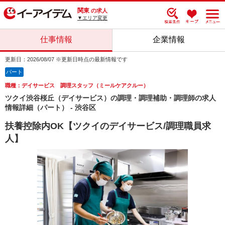
関東
の求人
▼エリア変更
仕事情報
企業情報
更新日：2026/08/07 ※更新日時点の最新情報です
パート
職種：デイサービス 調理スタッフ（ミールケアクルー）
ツクイ渋谷桜丘（デイサービス）の調理・調理補助・調理師の求人
情報詳細（パート） - 渋谷区
扶養控除内OK【ツクイのデイサービス/調理職員求
人】