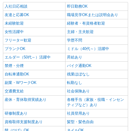
入社日応相談
即日勤務OK
友達と応募OK
職場見学OKまたは説明会あり
未経験歓迎
経験者・有資格者歓迎
女性活躍中
主婦・主夫歓迎
フリーター歓迎
学歴不問
ブランクOK
ミドル（40代～）活躍中
エルダー（50代～）活躍中
昇給あり
禁煙・分煙
バイク通勤OK
自転車通勤OK
残業ほぼなし
副業・WワークOK
転勤なし
交通費支給
社会保険あり
産休・育休取得実績あり
各種手当（家族・役職・インセン
ティブなど）あり
研修制度あり
社員登用あり
資格取得支援制度あり
髪型・髪色自由
髭（ひげ）OK
ネイルOK