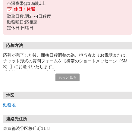
※深夜帯は18歳以上
休日・休暇
勤務日数:週2〜4日程度
勤務曜日:応相談
定休日:日曜日
応募方法
応募が完了した後、面接日程調整の為、担当者よりお電話または、
チャット形式の質問フォームを【携帯のショートメッセージ（SM
S）】にお送りいたします。
【応募から採用までの流れ】
もっと見る
1.応募…Webもしくはお電話より応募ください。
2.面接…ご質問や働き方の相談も受け付けます。
※面接時に適性検査＋実技試験を実施
※実技試験はドライバーの職種のみとなります。
地図
3.採用…入社日はご相談に応じます。
勤務地
連絡先住所
東京都渋谷区桜丘町11-8