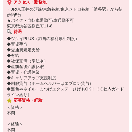
アクセス・勤務地
・JR/京王井の頭線/東急各線/東京メトロ各線「渋谷駅」から徒
歩約5分
★バイク・自転車通勤可/車通勤不可
東京都渋谷区桜丘町11-8
待遇
◆ツクイPLUS（独自の福利厚生制度）
◆育児手当
◆交通費規定支給
◆有給
◆社保完備（準法令）
◆産前産後介護休暇
◆育児・介護休業
◆キャリアアップ支援制度
◆制服貸与（ホームヘルパーはエプロン貸与）
◆髪色やネイル・まつげエクステ・ひげもOK！（※社内ガイド
ラインあり）
応募資格・経験
＜資格＞
不問
＜経験＞
不問