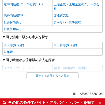
短時間勤務（1日4h以内）OK
上場企業・上場企業のグループ会
社
扶養内勤務OK
交通費支給
社会保険あり
まかない・食事補助
社員登用あり
同じ沿線・駅から求人を探す
京王線(東京都)
京王新線(東京都)
笹塚駅
同じ職種から笹塚駅の求人を探す
ファストフード・デリ
調理・調理補助・調理師
関連する条件をもっと見る
同じ雇用形態から笹塚駅の求人を探す
アルバイト
パート
同じ特徴から笹塚駅の求人を探す
ID：AE0805820108
未経験歓迎
高校生OK
その他の条件でバイト・アルバイト・パートを探す