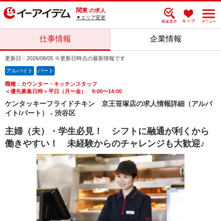
関東
の求人
▼エリア変更
仕事情報
企業情報
更新日：2026/08/05 ※更新日時点の最新情報です
アルバイト
パート
職種：カウンター・キッチンスタッフ
＜優先募集日時＞平日（月〜金） 9:00〜14:00
ケンタッキーフライドチキン 京王笹塚店の求人情報詳細（アルバ
イト/パート） - 渋谷区
主婦（夫）・学生必見！ シフトに融通が利くから
働きやすい！ 未経験からのチャレンジも大歓迎♪