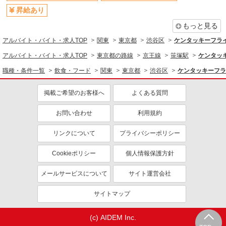
週1日勤務OK
週2～3日勤務OK
昇給あり
短時間勤務（1日4h以内）OK
上場企業・上場企業のグループ会
もっと見る
社
アルバイト・バイト・求人TOP
関東
東京都
渋谷区
ケンタッキーフラ
扶養内勤務OK
交通費支給
アルバイト・バイト・求人TOP
東京都の路線
京王線
笹塚駅
ケンタッ
社会保険あり
まかない・食事補助
職種・条件一覧
飲食・フード
関東
東京都
渋谷区
ケンタッキーフラ
社員登用あり
掲載ご希望のお客様へ
よくある質問
お問い合わせ
利用規約
リンクについて
プライバシーポリシー
Cookieポリシー
個人情報保護方針
メールサービスについて
サイト運営会社
サイトマップ
(c) AIDEM Inc.