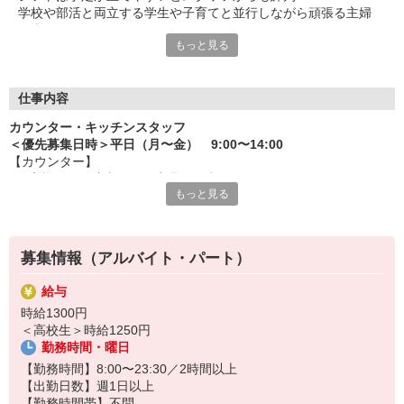
学校や部活と両立する学生や子育てと並行しながら頑張る主婦
（夫）など、
もっと見る
みんなから「働きやすい！」という声が上がっています♪
毎週希望を遠慮なくご相談ください！
＜ 未経験でも心配ナシ ＞
仕事内容
タブレットで動画や画像を見せながら丁寧に指導します！
カウンター・キッチンスタッフ
先輩によるレクチャーもあるので、
＜優先募集日時＞平日（月〜金） 9:00〜14:00
久しぶりのお仕事のパートさんや初アルバイトの学生さんも安心
【カウンター】
です♪
■お客様からの注文伺い、商品の用意
もっと見る
■サンド・ポテトの調理
オトクな従業員割引があるのも必見！まずは気軽にご応募を☆
■定期的な店内チェック・清掃
カフェ感覚で楽しく働けます♪
募集情報（アルバイト・パート）
【キッチン】 ※対面や接客はなし！
■チキンの調理
給与
こだわりの詰まったKFCのチキンをつくるお仕事です。
時給1300円
ひとつひとつ丁寧に粉をまぶして揚げる作業をお任せします。
＜高校生＞時給1250円
カンタンな作業なので初めての方もスグに覚えられますし、
勤務時間・曜日
作業については丁寧に教えるから心配はいりません
【勤務時間】8:00〜23:30／2時間以上
【出勤日数】週1日以上
【勤務時間帯】不問