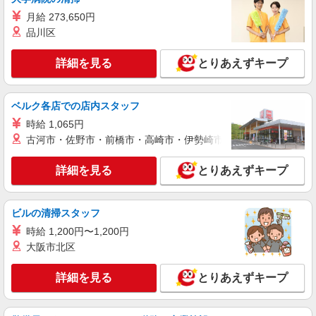
町1-4-1 ［2］永福町店 東京都杉並区和泉3-4-2 上
月給 273,650円
記2店舗を中心に、JR中央線・京王井の頭線沿線
の店舗（荻窪、高円寺、三鷹、笹塚、初台、阿佐
品川区
詳細を見る
キープ
ヶ谷など）で勤務の可能性があります。 勤務地は
オファーごとに確認できるのでシフトの提出は不
詳細を見る
とりあえずキープ
要です。
アルバイト
パート
コンパスグループ・ジャパン株式会社 39672_p
調理補助【アルバイト・パート】
ベルク各店での店内スタッフ
時給1,500円以上 試用期間中 時給1,500円以上
時給 1,065円
(試用期間2ヶ月) 残業が発生した場合、残業代を1
古河市・佐野市・前橋市・高崎市・伊勢崎市・太田市・館林市・
分単位で別途支給します。
トラストガーデン南平台 （東京都渋谷区南平
台町９－６）
詳細を見る
とりあえずキープ
詳細を見る
キープ
ビルの清掃スタッフ
正社員
時給 1,200円〜1,200円
コンパスグループ・ジャパン株式会社 39672_f
大阪市北区
シェフ【正社員】
月給28万円〜33万円 試用期間中 月給28万円〜
詳細を見る
とりあえずキープ
33万円(試用期間3ヶ月) 残業が発生した場合、残業
代を1分単位で別途支給します。 ▼理論年収（基
トラストガーデン南平台 （東京都渋谷区南平
本給12ヵ月＋賞与） 3,780,000〜4,620,000円 ▼
台町９－６）