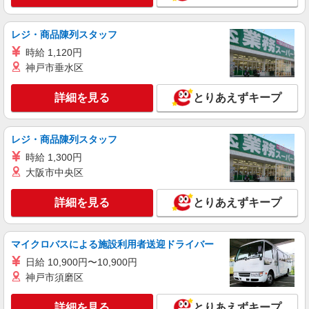
詳細を見る
キープ
レジ・商品陳列スタッフ
アルバイト
パート
時給 1,120円
コンパスグループ・ジャパン株式会社 21051_p
神戸市垂水区
調理員【アルバイト・パート】
時給1,900円以上 試用期間中 時給1,900円以上
詳細を見る
とりあえずキープ
(試用期間2ヶ月) 残業が発生した場合、残業代を1
分単位で別途支給します。
全国設計事務所健康保険組合 （東京都渋谷区
千駄ヶ谷2-37-9）
レジ・商品陳列スタッフ
時給 1,300円
詳細を見る
キープ
大阪市中央区
詳細を見る
とりあえずキープ
マイクロバスによる施設利用者送迎ドライバー
日給 10,900円〜10,900円
神戸市須磨区
詳細を見る
とりあえずキープ