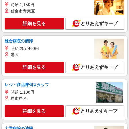
時給1,250円
時給 1,150円
［1］吉祥寺南口店 東京都武蔵野市吉祥寺南
仙台市青葉区
町1-4-1 ［2］永福町店 東京都杉並区和泉3-4-2 上
記2店舗を中心に、JR中央線・京王井の頭線沿線
詳細を見る
とりあえずキープ
の店舗（荻窪、高円寺、三鷹、笹塚、初台、阿佐
詳細を見る
キープ
ヶ谷など）で勤務の可能性があります。 勤務地は
オファーごとに確認できるのでシフトの提出は不
総合病院の清掃
要です。
アルバイト
パート
ケンタッキーフライドチキン エリアスタッフ初台店
月給 257,400円
KFC店舗サポートスタッフ
港区
時給1,250円
詳細を見る
とりあえずキープ
［1］吉祥寺南口店 東京都武蔵野市吉祥寺南
町1-4-1 ［2］永福町店 東京都杉並区和泉3-4-2 上
記2店舗を中心に、JR中央線・京王井の頭線沿線
の店舗（荻窪、高円寺、三鷹、笹塚、初台、阿佐
レジ・商品陳列スタッフ
詳細を見る
キープ
ヶ谷など）で勤務の可能性があります。 勤務地は
時給 1,180円
オファーごとに確認できるのでシフトの提出は不
堺市堺区
要です。
アルバイト
パート
ケンタッキーフライドチキン エリアスタッフ京王笹塚店
詳細を見る
とりあえずキープ
KFC店舗サポートスタッフ
時給1,250円
［1］吉祥寺南口店 東京都武蔵野市吉祥寺南
大学病院の清掃