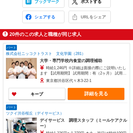
ブックマーク
ポストする
シェアする
URLをシェア
20
件のこの求人と職種が同じ求人
パート
株式会社ニッコクトラスト 文化学園（281）
大学・専門学校内食堂の調理補助
時給1,246円 ※詳細は面接の際にご説明いたし
ます 【試用期間】 試用期間：有（2ヶ月） 試用期
間中の労働条件：変更なし
東京都渋谷区代々木3-22-1
詳細を見る
キープ
パート
ツクイ渋谷桜丘（デイサービス）
デイサービス 調理スタッフ（ミールケアクル
ー）