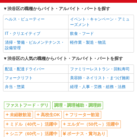
フリーター歓迎
ミドル（40代～）活躍中
渋谷区の職種からバイト・アルバイト・パートを探す
エルダー（50代～）活躍中
シニア（60代～）活躍中
ヘルス・ビューティー
イベント・キャンペーン・アミュ
ボーナス・賞与あり
昇給あり
ーズメント
週1日勤務OK
週2～3日勤務OK
IT・クリエイティブ
飲食・フード
短時間勤務（1日4h以内）OK
上場企業・上場企業のグループ会
清掃・警備・ビルメンテナンス・
軽作業・製造・物流
社
設備管理
扶養内勤務OK
交通費支給
渋谷区の人気の職種からバイト・アルバイト・パートを探す
社会保険あり
まかない・食事補助
配送・配達ドライバー
ファミリーレストラン・回転寿司
社員登用あり
フォークリフト
美容師・ネイリスト・まつげ施術
同じ職種から求人を探す
弁当・惣菜
経理・人事・労務・総務・法務
飲食・フード
ファストフード・デリ
調理・調理補助・調理師
ファストフード・デリ
調理・調理補助・調理師
同じ特徴から求人を探す
未経験歓迎
高校生OK
フリーター歓迎
未経験歓迎
高校生OK
ミドル（40代～）活躍中
エルダー（50代～）活躍中
ミドル（40代～）活躍中
ボーナス・賞与あり
シニア（60代～）活躍中
ボーナス・賞与あり