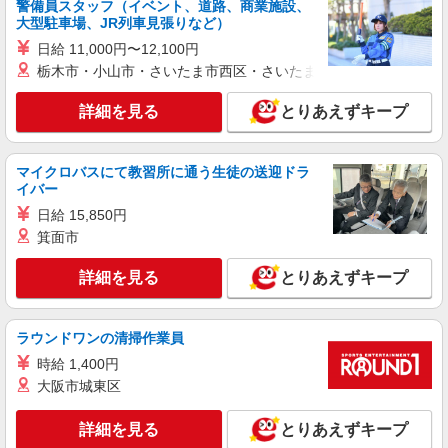
警備員スタッフ（イベント、道路、商業施設、
想定年収（理論年収＋残業20H/月）
大型駐車場、JR列車見張りなど）
4,250,930〜5,195,581円 ※給与は経験や前職給与
詳細を見る
キープ
に応じて決定します。
日給 11,000円〜12,100円
栃木市・小山市・さいたま市西区・さいたま市岩槻区・久喜市・
アルバイト
パート
コンパスグループ・ジャパン株式会社 35525_p
詳細を見る
とりあえずキープ
調理師【アルバイト・パート】
時給1,800円以上 試用期間中 時給1,800円以上
マイクロバスにて教習所に通う生徒の送迎ドラ
(試用期間2ヶ月) 残業が発生した場合、残業代を1
イバー
分単位で別途支給します。
国立オリンピック記念青少年総合センター
日給 15,850円
（東京都渋谷区代々木神園町3-1 オリンピック記
念青少年総合センタ2F）
箕面市
詳細を見る
キープ
詳細を見る
とりあえずキープ
アルバイト
パート
コンパスグループ・ジャパン株式会社 21475_p
ラウンドワンの清掃作業員
調理師【アルバイト・パート】
時給 1,400円
時給1,400円〜1,700円 試用期間中 時給1,400
大阪市城東区
円〜1,700円(試用期間2ヶ月) 残業が発生した場
合、残業代を1分単位で別途支給します。
世界的ＩＴ企業 24Ｆカフェ （東京都渋谷
詳細を見る
とりあえずキープ
区渋谷3-21-3 渋谷ストリーム 24F）