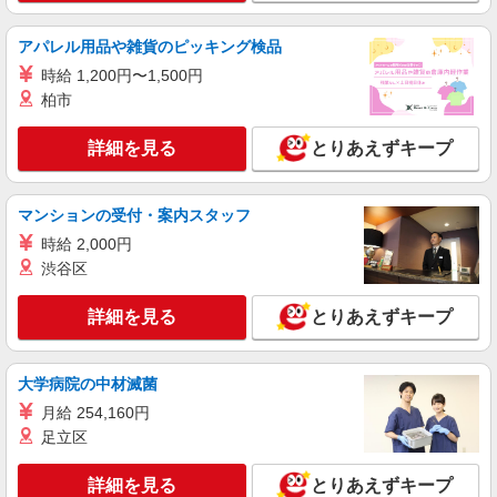
詳細を見る
キープ
アパレル用品や雑貨のピッキング検品
時給 1,200円〜1,500円
アルバイト
パート
柏市
コンパスグループ・ジャパン株式会社 20988_p
調理補助【アルバイト・パート】
詳細を見る
とりあえずキープ
時給1,350円以上 試用期間中 時給1,350円以上
(試用期間2ヶ月) 残業が発生した場合、残業代を1
分単位で別途支給します。
ＳＵＢＡＲＵ本社 （東京都渋谷区恵比寿1-
マンションの受付・案内スタッフ
20-8）
時給 2,000円
渋谷区
詳細を見る
キープ
詳細を見る
とりあえずキープ
正社員
コンパスグループ・ジャパン株式会社 21051_f
調理師【正社員】
大学病院の中材滅菌
月給30万円〜35万円 試用期間中 月給30万円〜
月給 254,160円
35万円(試用期間3ヶ月) 残業が発生した場合、残業
足立区
代を1分単位で別途支給します。 ※給与は経験や
全国設計事務所健康保険組合 （東京都渋谷区
前職給与に応じて決定します。
千駄ヶ谷2-37-9）
詳細を見る
とりあえずキープ