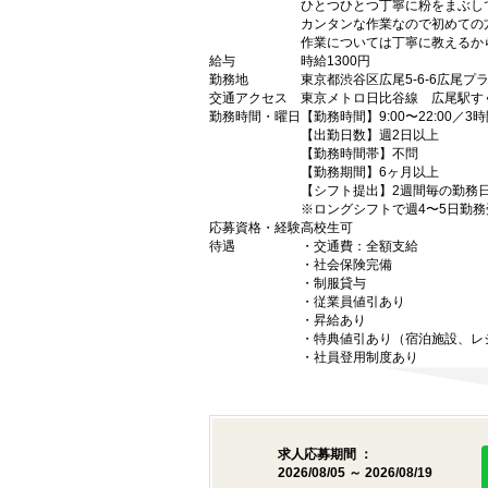
ひとつひとつ丁寧に粉をまぶし
カンタンな作業なので初めての
作業については丁寧に教えるか
給与
時給1300円
勤務地
東京都渋谷区広尾5-6-6広尾プ
交通アクセス
東京メトロ日比谷線 広尾駅す
勤務時間・曜日
【勤務時間】9:00〜22:00／3
【出勤日数】週2日以上
【勤務時間帯】不問
【勤務期間】6ヶ月以上
【シフト提出】2週間毎の勤務
※ロングシフトで週4〜5日勤
応募資格・経験
高校生可
待遇
・交通費：全額支給
・社会保険完備
・制服貸与
・従業員値引あり
・昇給あり
・特典値引あり（宿泊施設、レ
・社員登用制度あり
求人応募期間 ：
2026/08/05 ～ 2026/08/19