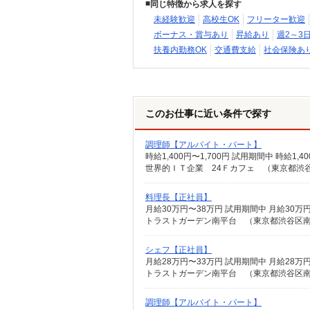
同じ特徴から求人を探す
未経験歓迎
高校生OK
フリーター歓迎
ボーナス・賞与あり
昇給あり
週2～3
扶養内勤務OK
交通費支給
社会保険あ
このお仕事に近い条件で探す
調理師【アルバイト・パート】
時給1,400円〜1,700円 試用期間中 時給
世界的ＩＴ企業 24Ｆカフェ （東京都渋谷区
料理長【正社員】
トラストガーデン南平台 （東京都渋谷区
シェフ【正社員】
トラストガーデン南平台 （東京都渋谷区
調理師【アルバイト・パート】