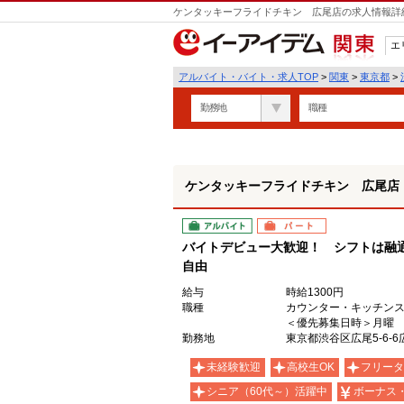
ケンタッキーフライドチキン 広尾店の求人情報詳細
エ
関東
アルバイト・バイト・求人TOP
>
関東
>
東京都
>
勤務地
職種
ケンタッキーフライドチキン 広尾店
アルバイト
パート
バイトデビュー大歓迎！ シフトは融
自由
給与
時給1300円
職種
カウンター・キッチン
＜優先募集日時＞月曜
勤務地
東京都渋谷区広尾5-6-
未経験歓迎
高校生OK
フリータ
シニア（60代～）活躍中
ボーナス