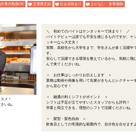
扶養内勤務OK
交通費支給
社会保険あり
まかない・食事補助
＼ 初めてのバイトはケンタッキーで決まり！ ／
バイトデビューは誰でも不安を感じるものですが、ケ
ッキーなら大丈夫！
実際、高校生から大学生まで、学生さんが多く活躍中
す。
安心して活躍できる環境を整えているから、気軽に飛
んで来てくださいね。
＜ お仕事はしっかりお伝えします ＞
業務は動画や画像を用いて先輩がきちんとレクチャー
から安心です！
＜ 融通の利くシフトがポイント ＞
ススメ！
シフトは予定が立てやすいとスタッフからも評判！
ださいね。
学業と両立できる、理想のシフトで活躍くださいね。
＜ 髪型・髪色自由 ＞
飲食店としての常識的な範囲内で、自分色を出せます