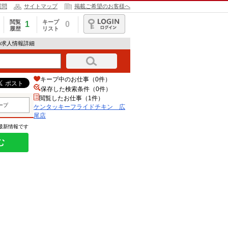
質問
サイトマップ
掲載ご希望のお客様へ
閲覧
キープ
1
0
履歴
リスト
ログイン
の求人情報詳細
キープ中のお仕事（0件）
保存した検索条件（
0
件）
閲覧したお仕事（1件）
ープ
ケンタッキーフライドチキン 広
尾店
の最新情報です
む