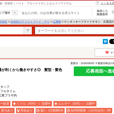
よくある
 - 渋谷区｜バイト・アルバイトのことならイーアイデム
保存した
0
リア選択
「あなたの街」のお仕事が探せる求人サイト
検索条件
渋谷区
>
渋谷区のファストフード・デリ
>
広尾駅
> ケンタッキーフライドチキン 広尾店
キ
更新日：2026/08/05 ※更新日時点
通が利くから働きやすさ◎ 髪型・髪色
応募画面へ進
スタッフ
 フルタイム
6広尾プラザ内
ー歓迎
ミドル（40代～）活躍中
エルダー（50代～）活躍中
・賞与あり
昇給あり
週2～3日勤務OK
短時間勤務（1日4h以内）OK