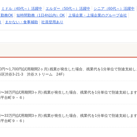
ミドル（40代～）活躍中
エルダー（50代～）活躍中
シニア（60代～）活躍中
日勤務OK
短時間勤務（1日4h以内）OK
上場企業・上場企業のグループ会社
り
まかない・食事補助
社員登用あり
1,400円〜1,700円(試用期間2ヶ月) 残業が発生した場合、残業代を1分単位で別途支給
渋谷3-21-3 渋谷ストリーム 24F）
南平台町９－６）
南平台町９－６）