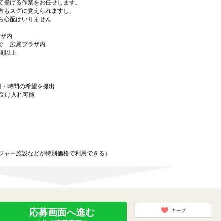
て揚げる作業をお任せします。
方もスグに覚えられますし、
ら心配はいりません
ラザ内
ぐ 広尾プラザ内
時間以上
日・時間の希望を提出
務受け入れ可能
ジャー施設などが特別価格で利用できる）
応募画面へ進む
キープ