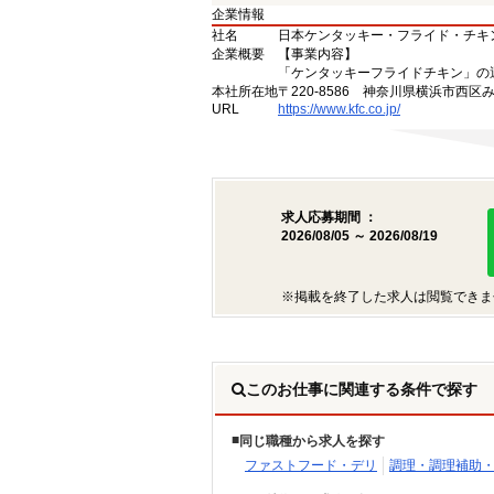
企業情報
社名
日本ケンタッキー・フライド・チキ
企業概要
【事業内容】
「ケンタッキーフライドチキン」の
本社所在地
〒220-8586 神奈川県横浜市西区
URL
https://www.kfc.co.jp/
求人応募期間 ：
2026/08/05 ～ 2026/08/19
※掲載を終了した求人は閲覧できま
このお仕事に関連する条件で探す
同じ職種から求人を探す
ファストフード・デリ
調理・調理補助