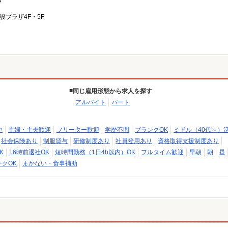
設プラザ4F・5F
同じ雇用形態から求人を探す
アルバイト
パート
中
主婦・主夫歓迎
フリーター歓迎
学歴不問
ブランクOK
ミドル（40代～）
社会保険あり
制服貸与
研修制度あり
社員登用あり
資格取得支援制度あり
K
16時前退社OK
短時間勤務（1日4h以内）OK
フルタイム歓迎
早朝
朝
昼
クOK
まかない・食事補助