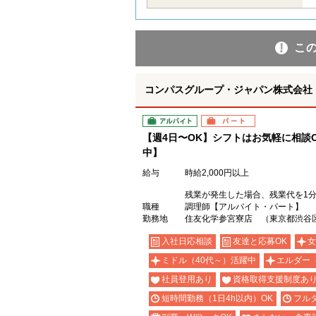
こ
コンパスグループ・ジャパン株式会社 2
アルバイト
パート
【週4日〜OK】シフトはお気軽に相談O
中】
給与
時給2,000円以上
残業が発生した場合、残業代を1
職種
調理師【アルバイト・パート】
勤務地
住友化学参宮寮店 （東京都渋谷区
入社日応相談
友達と応募OK
女
ミドル（40代～）活躍中
エルダー
社員登用あり
資格取得支援制度あ
短時間勤務（1日4h以内）OK
フル