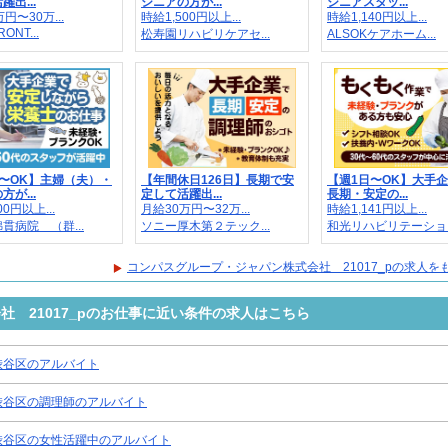
出...
シニアの方が...
シニアスタッ...
円〜30万...
時給1,500円以上...
時給1,140円以上...
RONT...
松寿園リハビリケアセ...
ALSOKケアホーム...
〜OK】主婦（夫）・
【年間休日126日】長期で安
【週1日〜OK】大手
が...
定して活躍出...
長期・安定の...
00円以上...
月給30万円〜32万...
時給1,141円以上...
貫病院 （群...
ソニー厚木第２テック...
和光リハビリテーショ..
コンパスグループ・ジャパン株式会社 21017_pの求人を
 21017_pのお仕事に近い条件の求人はこちら
渋谷区のアルバイト
渋谷区の調理師のアルバイト
渋谷区の女性活躍中のアルバイト