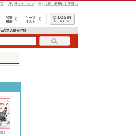
質問
サイトマップ
掲載ご希望のお客様へ
閲覧
キープ
0
0
履歴
リスト
ログイン
_pの求人情報詳細
（夫）・