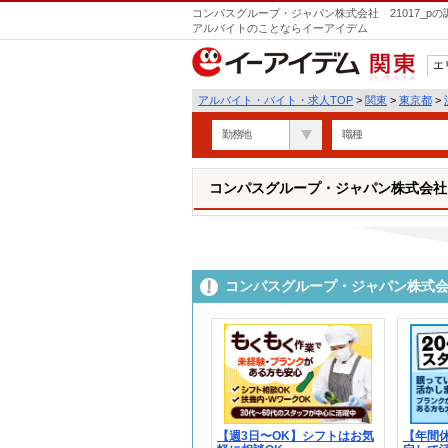
コンパスグループ・ジャパン株式会社 21017_p
アルバイトのことならイーアイデム
エ
関東
アルバイト・バイト・求人TOP
>
関東
>
東京都
>
勤務地
職種
コンパスグループ・ジャパン株式会社 2
コンパスグループ・ジャパン株式会社
【週3日〜OK】シフトはお気
【年間休