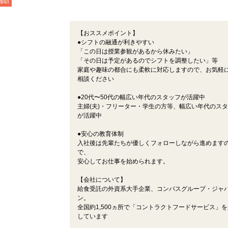
補助
【おススメポイント】
●シフトの融通が利きやすい
「この日は授業参観があるから休みたい」
「その日は予定があるのでシフトを調整したい」等
家庭や趣味の都合にも柔軟に対応しますので、お気軽
相談ください
●20代〜50代の幅広い年代のスタッフが活躍中
主婦(夫)・フリーター・学生の方等、幅広い年代のス
が活躍中
●安心の教育体制
入社後は先輩たちが優しくフォローしながら進めます
で、
安心してお仕事を始められます。
【会社について】
給食受託の外資系大手企業、コンパスグループ・ジャ
ン。
全国約1,500ヵ所で「コントラクトフードサービス」
しています