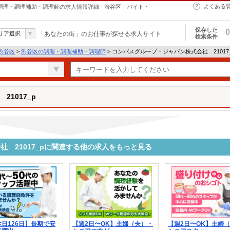
よくある
の調理・調理補助・調理師の求人情報詳細 - 渋谷区｜バイト・
保存した
0
リア選択
「あなたの街」のお仕事が探せる求人サイト
検索条件
渋谷区
>
渋谷区の調理・調理補助・調理師
> コンパスグループ・ジャパン株式会社 21017
1017_p
 21017_pに関連する他の求人をもっと見る
日126日】長期で安
【週2日〜OK】主婦（夫）・
【週2日〜OK】主婦