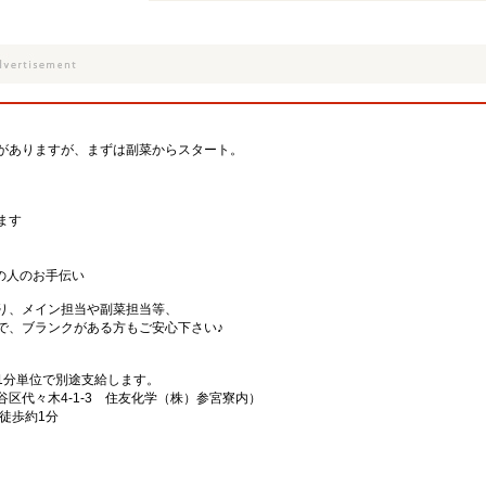
がありますが、まずは副菜からスタート。
ます
の人のお手伝い
り、メイン担当や副菜担当等、
で、ブランクがある方もご安心下さい♪
1分単位で別途支給します。
区代々木4-1-3 住友化学（株）参宮寮内）
徒歩約1分