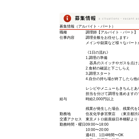
募集情報（アルバイト・パート）
職種
調理師【アルバイト・パート】
仕事内容
調理全般をお任せします♪
メインや副菜など様々なパート
《1日の流れ》
1.調理の準備
器具のスイッチやガスを点け
2.食材の確認と下ごしらえ
3.調理スタート
4.自分の持ち場が終了したら他
レシピやメニューもきちんとあ
担当を分けて調理を進めますの
給与
時給2,000円以上
残業が発生した場合、残業代を
勤務地
住友化学参宮寮店 （東京都渋谷
交通アクセス
東京メトロ銀座線日本橋駅より 
勤務時間・曜日
09:00〜18:00
10:00〜20:00
週4日、1日4時間〜OK