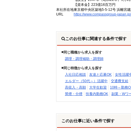
【資本金】223億16百万円
本社所在地
東京都中央区築地5-5-12号 浜離宮建
URL
https://www.compassgroup-japan.jp/
このお仕事に関連する条件で探す
同じ職種から求人を探す
調理・調理補助・調理師
同じ特徴から求人を探す
入社日応相談
友達と応募OK
女性活躍
エルダー（50代～）活躍中
交通費支給
高収入・高額
大学生歓迎
10時～勤務O
禁煙・分煙
扶養内勤務OK
副業・Wワー
このお仕事に近い条件で探す