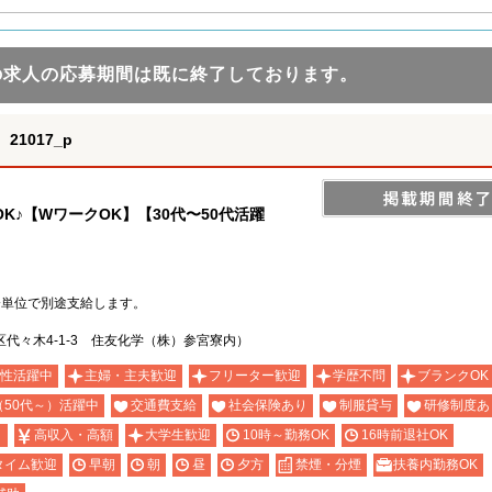
の求人の応募期間は既に終了しております。
1017_p
K♪【WワークOK】【30代〜50代活躍
分単位で別途支給します。
代々木4-1-3 住友化学（株）参宮寮内）
性活躍中
主婦・主夫歓迎
フリーター歓迎
学歴不問
ブランクOK
（50代～）活躍中
交通費支給
社会保険あり
制服貸与
研修制度あ
り
高収入・高額
大学生歓迎
10時～勤務OK
16時前退社OK
タイム歓迎
早朝
朝
昼
夕方
禁煙・分煙
扶養内勤務OK