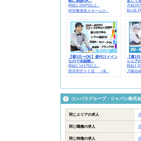
軽に相談OK...
定して活躍
時給1,200円以上...
月給28万
BLUE F
特別養護老人ホームひ...
【週3日〜OK】盛付けメイン
【週3日
なので未経験...
シニアの方
時給1,141円以上...
時給1,5
西武所沢ＳＣ店 （埼...
刀陽会綿
コンパスグループ・ジャパン株式会社
同じエリアの求人
同じ職種の求人
同じ特徴の求人