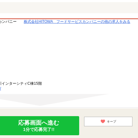
スカンパニー
株式会社HITOWA フードサービスカンパニーの他の求人をみる
川インターシティC棟15階
/
応募画面へ進む
キープ
1分で応募完了!!