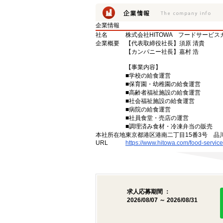
企業情報
社名
株式会社HITOWA フードサービ
企業概要
【代表取締役社長】須原 清貴
【カンパニー社長】嘉村 浩
【事業内容】
■学校の給食運営
■保育園・幼稚園の給食運営
■高齢者福祉施設の給食運営
■社会福祉施設の給食運営
■病院の給食運営
■社員食堂・売店の運営
■調理済み食材・冷凍弁当の販売
本社所在地
東京都港区港南二丁目15番3号 品
URL
https://www.hitowa.com/food-service
求人応募期間 ：
2026/08/07 ～ 2026/08/31