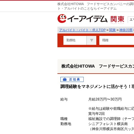
株式会社HITOWA フードサービスカンパニーの調
ト・アルバイトのことならイーアイデム
エ
関東
アルバイト・バイト・求人TOP
>
関東
>
神奈川県
勤務地
職種
株式会社HITOWA フードサービスカ
正社員
調理経験をマネジメントに活かそう！
給与
月給28万円〜30万円
※給与は経験や前職給与に
賞与年2回
職種
福祉施設での調理師（チー
勤務地
シニアフォレスト横浜南
（神奈川県横浜市南区六ッ川1-