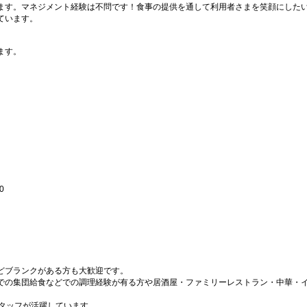
ます。マネジメント経験は不問です！食事の提供を通して利用者さまを笑顔にした
ています。
ます。
0
どブランクがある方も大歓迎です。
での集団給食などでの調理経験が有る方や居酒屋・ファミリーレストラン・中華・
スタッフが活躍しています。