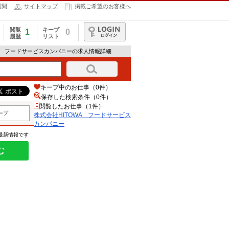
質問
サイトマップ
掲載ご希望のお客様へ
閲覧
キープ
1
0
履歴
リスト
ログイン
WA フードサービスカンパニーの求人情報詳細
キープ中のお仕事（0件）
保存した検索条件（
0
件）
閲覧したお仕事（1件）
ープ
株式会社HITOWA フードサービス
カンパニー
の最新情報です
む