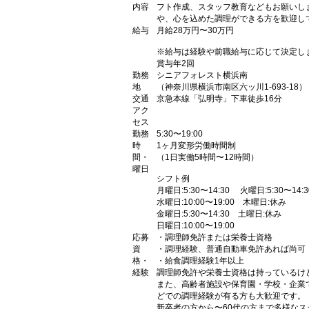
内容
フト作成、スタッフ教育などもお願いし
や、心を込めた調理ができる方を歓迎し
給与
月給28万円〜30万円
※給与は経験や前職給与に応じて決定し
賞与年2回
勤務
シニアフォレスト横浜南
地
（神奈川県横浜市南区六ッ川1-693-18）
交通
京急本線「弘明寺」下車徒歩16分
アク
セス
勤務
5:30〜19:00
時
1ヶ月変形労働時間制
間・
（1日実働5時間〜12時間）
曜日
シフト例
月曜日:5:30〜14:30 火曜日:5:30〜14:3
水曜日:10:00〜19:00 木曜日:休み
金曜日:5:30〜14:30 土曜日:休み
日曜日:10:00〜19:00
応募
・調理師免許または栄養士資格
資
・調理経験、普通自動車免許あれば尚可
格・
・給食調理経験1年以上
経験
調理師免許や栄養士資格は持っているけ
また、高齢者施設や保育園・学校・企業
どでの調理経験が有る方も大歓迎です。
新卒者の方から〜60代の方まで多様な