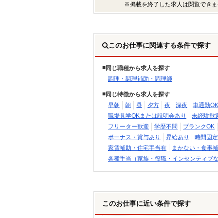
※掲載を終了した求人は閲覧できま
このお仕事に関連する条件で探す
同じ職種から求人を探す
調理・調理補助・調理師
同じ特徴から求人を探す
早朝
朝
昼
夕方
夜
深夜
車通勤O
職場見学OKまたは説明会あり
未経験歓
フリーター歓迎
学歴不問
ブランクOK
ボーナス・賞与あり
昇給あり
時間固定
家賃補助・住宅手当有
まかない・食事
各種手当（家族・役職・インセンティブ
このお仕事に近い条件で探す