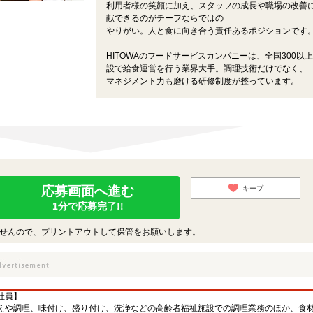
利用者様の笑顔に加え、スタッフの成長や職場の改善
献できるのがチーフならではの
やりがい。人と食に向き合う責任あるポジションです
HITOWAのフードサービスカンパニーは、全国300以
設で給食運営を行う業界大手。調理技術だけでなく、
マネジメント力も磨ける研修制度が整っています。
応募画面へ進む
キープ
1分で応募完了!!
せんので、プリントアウトして保管をお願いします。
社員】
えや調理、味付け、盛り付け、洗浄などの高齢者福祉施設での調理業務のほか、食