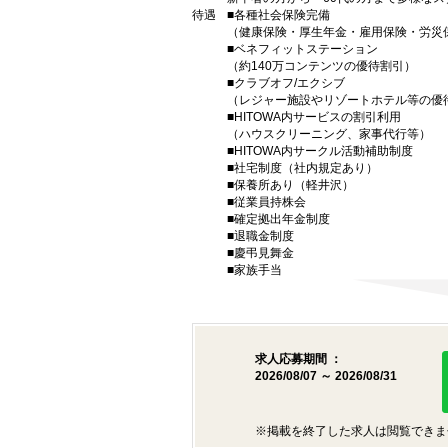
待遇
■各種社会保険完備
（健康保険・厚生年金・雇用保険・労災
■ベネフィットステーション
（約140万コンテンツの優待割引）
■クラブオフ/エクシブ
（レジャー施設やリゾートホテル等の優
■HITOWA内サービスの割引利用
（ハウスクリーニング、家事代行等）
■HITOWA内サークル活動補助制度
■社宅制度（社内規定あり）
■保養所あり（軽井沢）
■従業員持株会
■確定拠出年金制度
■退職金制度
■慶弔見舞金
■家族手当
求人応募期間 ：
2026/08/07 ～ 2026/08/31
※掲載を終了した求人は閲覧できま