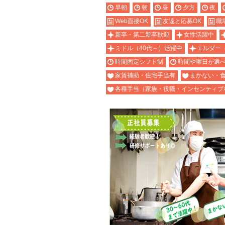
早朝
朝
昼
夕方
夜
Web面接OK
友達と応募OK
職
新卒・第二新卒歓迎
女性活躍中
ミドル（40代～）活躍中
エルダー
時間固定シフト制
時間や曜日が選
家賃補助・住宅手当有
まかない・
各種手当（家族・役職・インセンティブ