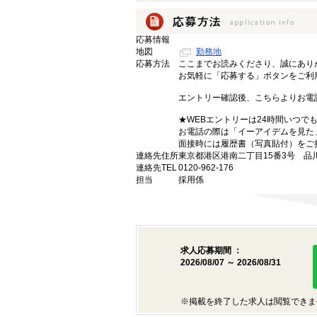
応募情報
地図
勤務地
応募方法
ここまでお読みくださり、誠にあり
お気軽に「応募する」ボタンをご利
エントリー確認後、こちらよりお電
★WEBエントリーは24時間いつで
お電話の際は「イーアイデムを見た
面接時には履歴書（写真貼付）をご
連絡先住所
東京都港区港南二丁目15番3号 品
連絡先TEL
0120-962-176
担当
採用係
求人応募期間 ：
2026/08/07 ～ 2026/08/31
※掲載を終了した求人は閲覧できま