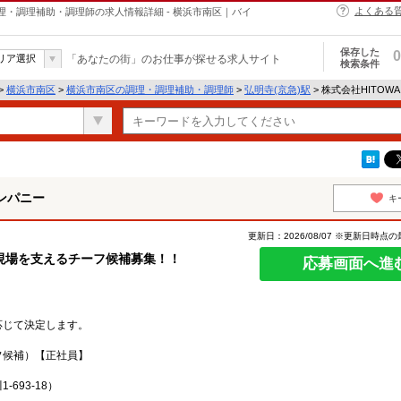
よくある
理・調理補助・調理師の求人情報詳細 - 横浜市南区｜バイ
保存した
0
リア選択
「あなたの街」のお仕事が探せる求人サイト
検索条件
>
横浜市南区
>
横浜市南区の調理・調理補助・調理師
>
弘明寺(京急)駅
> 株式会社HITO
ンパニー
キ
更新日：2026/08/07 ※更新日時点
現場を支えるチーフ候補募集！！
応募画面へ進
応じて決定します。
フ候補）【正社員】
693-18）