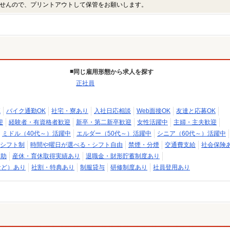
せんので、プリントアウトして保管をお願いします。
同じ雇用形態から求人を探す
正社員
K
バイク通勤OK
社宅・寮あり
入社日応相談
Web面接OK
友達と応募OK
迎
経験者・有資格者歓迎
新卒・第二新卒歓迎
女性活躍中
主婦・主夫歓迎
ミドル（40代～）活躍中
エルダー（50代～）活躍中
シニア（60代～）活躍中
シフト制
時間や曜日が選べる・シフト自由
禁煙・分煙
交通費支給
社会保険
補助
産休・育休取得実績あり
退職金・財形貯蓄制度あり
など）あり
社割・特典あり
制服貸与
研修制度あり
社員登用あり