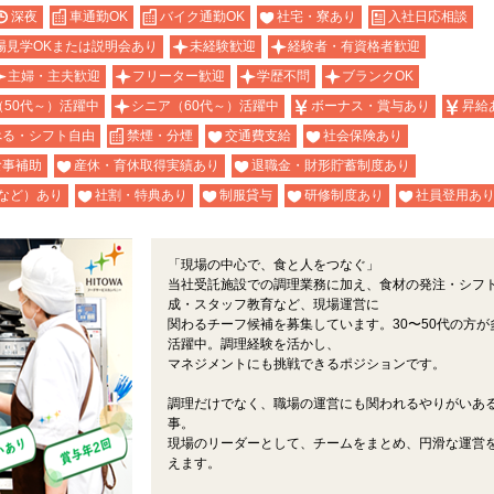
深夜
車通勤OK
バイク通勤OK
社宅・寮あり
入社日応相談
場見学OKまたは説明会あり
未経験歓迎
経験者・有資格者歓迎
主婦・主夫歓迎
フリーター歓迎
学歴不問
ブランクOK
（50代～）活躍中
シニア（60代～）活躍中
ボーナス・賞与あり
昇給
べる・シフト自由
禁煙・分煙
交通費支給
社会保険あり
食事補助
産休・育休取得実績あり
退職金・財形貯蓄制度あり
など）あり
社割・特典あり
制服貸与
研修制度あり
社員登用あ
「現場の中心で、食と人をつなぐ」
当社受託施設での調理業務に加え、食材の発注・シフ
成・スタッフ教育など、現場運営に
関わるチーフ候補を募集しています。30〜50代の方が
活躍中。調理経験を活かし、
マネジメントにも挑戦できるポジションです。
調理だけでなく、職場の運営にも関われるやりがいあ
事。
現場のリーダーとして、チームをまとめ、円滑な運営
えます。