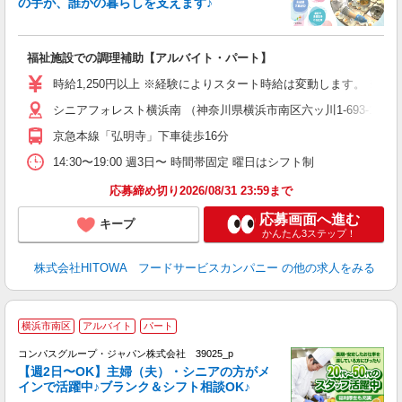
の手が、誰かの暮らしを支えます♪
し
ン
福祉施設での調理補助【アルバイト・パート】
昼
W
時給1,250円以上 ※経験によりスタート時給は変動します。 ※
シニアフォレスト横浜南 （神奈川県横浜市南区六ッ川1-693-18）
迎
ル
京急本線「弘明寺」下車徒歩16分
り
煙
14:30〜19:00 週3日〜 時間帯固定 曜日はシフト制
食
応募締め切り2026/08/31 23:59まで
応募画面へ進む
キープ
かんたん3ステップ！
株式会社HITOWA フードサービスカンパニー
の他の求人をみる
横浜市南区
アルバイト
パート
コンパスグループ・ジャパン株式会社 39025_p
く
【週2日〜OK】主婦（夫）・シニアの方がメ
インで活躍中♪ブランク＆シフト相談OK♪