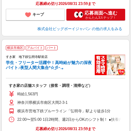
応募締め切り2026/08/31 23:59まで
応募画面へ進む
キープ
かんたん3ステップ！
株式会社ビッグボーイジャパン
の他の求人をみる
横浜市南区
アルバイト
パート
すき家 地下鉄弘明寺駅前店
学生・フリーター活躍中！高時給が魅力の深夜
バイト♪夜型人間大集合*☆彡･.｡
つ
すき家の店舗スタッフ（接客・調理・清掃など）
履
ミ
時給1,563円
～
神奈川県横浜市南区大岡2-3-1
内
あ
横浜市営地下鉄ブルーライン「弘明寺」駅より徒歩1分
22:00〜翌5:00 1日2時間、週2日からOKのシフト制！ ●扶養内勤務
応募締め切り2026/08/31 23:59まで