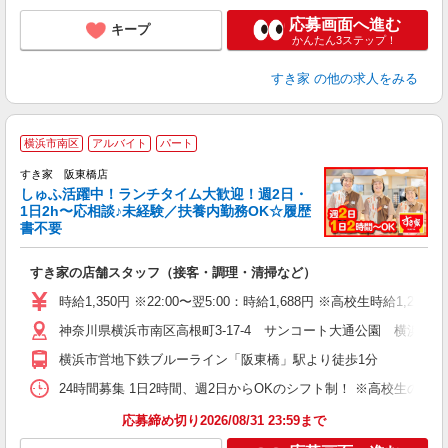
応募画面へ進む
キープ
かんたん3ステップ！
すき家
の他の求人をみる
≪
横浜市南区
アルバイト
パート
すき家 阪東橋店
しゅふ活躍中！ランチタイム大歓迎！週2日・
安
1日2h〜応相談♪未経験／扶養内勤務OK☆履歴
書不要
の
すき家の店舗スタッフ（接客・調理・清掃など）
履
タ
時給1,350円 ※22:00〜翌5:00：時給1,688円 ※高校生時給1,225
（
神奈川県横浜市南区高根町3-17-4 サンコート大通公園 横浜阪東
夜
割
横浜市営地下鉄ブルーライン「阪東橋」駅より徒歩1分
24時間募集 1日2時間、週2日からOKのシフト制！ ※高校生のシ
応募締め切り2026/08/31 23:59まで