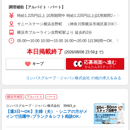
大
調理補助【アルバイト・パート】
入
歓
時給1,225円以上 試用期間中 時給1,225円以上(試用期間2ヶ月
～
サニーステージ横浜吉野町 （神奈川県横浜市南区新川町5-28-2）
用
2
横浜市ブルーライン吉野町駅より 徒歩約2分
内
W
05:00〜10:00 10:00〜15:00 16:00〜20:00 1日3時間〜
本日掲載終了
(2026/08/08 23:59まで)
応募画面へ進む
キープ
かんたん3ステップ！
コンパスグループ・ジャパン株式会社
の他の求人をみる
横浜市南区
アルバイト
パート
コンパスグループ・ジャパン株式会社 39463_p
く
【週3日〜OK】主婦（夫）・シニアの方がメ
インで活躍中♪ブランク＆シフト相談OK♪