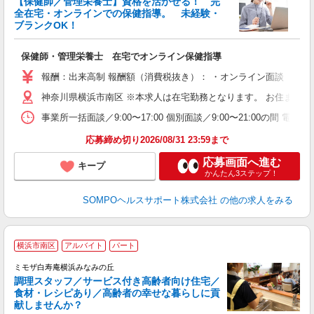
【保健師／管理栄養士】資格を活かせる！ 完
全在宅・オンラインでの保健指導。 未経験・
ブランクOK！
支
保健師・管理栄養士 在宅でオンライン保健指導
報酬：出来高制 報酬額（消費税抜き）： ・オンライン面談 1件：1
神奈川県横浜市南区 ※本求人は在宅勤務となります。 お住まい
事業所一括面談／9:00〜17:00 個別面談／9:00〜21:0
応募締め切り2026/08/31 23:59まで
応募画面へ進む
キープ
かんたん3ステップ！
SOMPOヘルスサポート株式会社
の他の求人をみる
横浜市南区
アルバイト
パート
ミモザ白寿庵横浜みなみの丘
調理スタッフ／サービス付き高齢者向け住宅／
食材・レシピあり／高齢者の幸せな暮らしに貢
献しませんか？