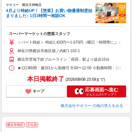
★
ヤオコー 横浜天神橋店
4月より時給UP！【惣菜】お買い物優遇制度始
まりました♪ 1日3時間〜相談OK
て
スーパーマーケットの惣菜スタッフ
未
ア
＜パート時給＞ 時給1,420円〜1,670円（曜日・時間帯による） 
短
神奈川県横浜市南区堀ノ内町1-102-1
り
横浜市営地下鉄ブルーライン「蒔田」駅より徒歩15分
★1日3時間・週3日から勤務可 8:00〜12:00 ※勤務時間
本日掲載終了
(2026/08/08 23:59まで)
応募画面へ進む
キープ
かんたん3ステップ！
株式会社ヤオコー
の他の求人をみる
横浜市南区
正社員
務