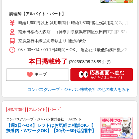
大
調理師【アルバイト・パート】
入
歓
時給1,600円以上 試用期間中 時給1,600円以上(試用期間2ヶ月
～
南永田桜樹の森店 （神奈川県横浜市南区永田南1丁目2-37）
用
週
京浜急行本線弘明寺駅より 徒歩約6分
内
業
05：00〜14：00 1日4時間〜OK、 週あたり最低勤務日数／2日
本日掲載終了
(2026/08/08 23:59まで)
応募画面へ進む
キープ
かんたん3ステップ！
コンパスグループ・ジャパン株式会社
の他の求人をみる
横浜市南区
アルバイト
パート
コンパスグループ・ジャパン株式会社 39025_p
く
【週2日〜OK】シフトはお気軽に相談OK♪【
扶養内・WワークOK】【30代〜60代活躍中】