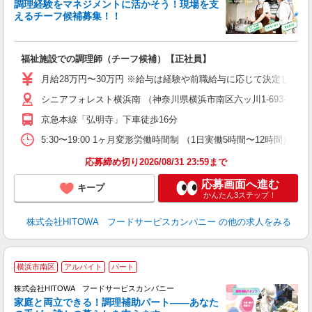
調理経験をマネジメントに活かそう！現場を支
えるチーフ候補募集！！
の
福祉施設での調理師（チーフ候補）【正社員】
早
日
月給28万円〜30万円 ※給与は経験や前職給与に応じて決定します。
未
シニアフォレスト横浜南 （神奈川県横浜市南区六ッ川1-693-18）
婦
～
京急本線「弘明寺」下車徒歩16分
フ
5:30〜19:00 1ヶ月変形労働時間制 （1日実働5時間〜12時間） シフト例 月
ま
応募締め切り2026/08/31 23:59まで
応募画面へ進む
キープ
かんたん3ステップ！
株式会社HITOWA フードサービスカンパニー
の他の求人をみる
横浜市南区
アルバイト
パート
調
株式会社HITOWA フードサービスカンパニー
家庭と両立できる！調理補助パート――あなた