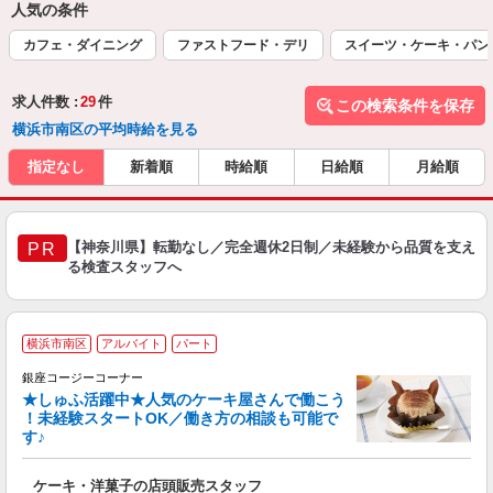
人気の条件
カフェ・ダイニング
ファストフード・デリ
スイーツ・ケーキ・パン
求人件数 :
29
件
この検索条件を保存
横浜市南区の平均時給を見る
指定なし
新着順
時給順
日給順
月給順
【神奈川県】転勤なし／完全週休2日制／未経験から品質を支え
PR
る検査スタッフへ
横浜市南区
アルバイト
パート
銀座コージーコーナー
★しゅふ活躍中★人気のケーキ屋さんで働こう
！未経験スタートOK／働き方の相談も可能で
す♪
ー
ケーキ・洋菓子の店頭販売スタッフ
入