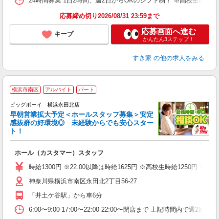
24時間募集 1日2時間、週2日からOKのシフト制！ ※高校生のシ
応募締め切り2026/08/31 23:59まで
応募画面へ進む
キープ
かんたん3ステップ！
すき家
の他の求人をみる
横浜市南区
アルバイト
パート
ビッグボーイ 横浜永田北店
早朝営業拡大予定＜ホールスタッフ募集＞安定
感抜群の好環境◎ 未経験からでも安心スター
ト！
タ
ホール（カスタマー）スタッフ
未
（
時給1300円 ※22:00以降は時給1625円 ※高校生時給125
神奈川県横浜市南区永田北2丁目56-27
「井土ケ谷駅」から車6分
6:00〜9:00 17:00〜22:00 22:00〜閉店まで 上記時間内