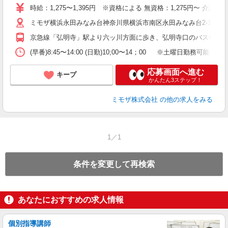
時給：1,275〜1,395円 ※資格による 無資格：1,275円〜 介
迎
ミモザ横浜永田みなみ台神奈川県横浜市南区永田みなみ台2-1-211
ル
り
京急線「弘明寺」駅より六ッ川方面に歩き、弘明寺口のバス停より
業
休
(早番)8:45〜14:00 (日勤)10;00〜14；00 ※土曜日勤
支
応募画面へ進む
キープ
かんたん3ステップ！
ミモザ株式会社
の他の求人をみる
1／1
条件を変更して再検索
あなたにおすすめの求人情報
個別指導講師