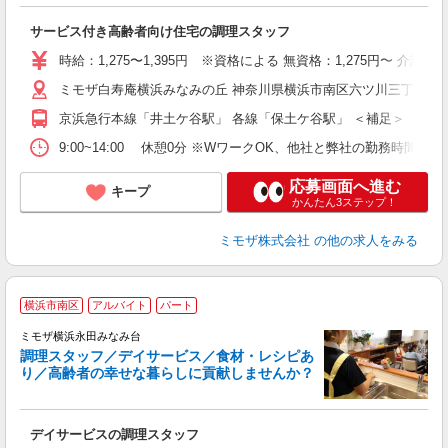
談
サービス付き高齢者向け住宅の調理スタッフ
入
時給：1,275〜1,395円 ※資格による 無資格：1,275円〜 介
迎
ミモザ白寿庵横浜みなみの丘 神奈川県横浜市南区六ツ川三丁目26
ル
り
京浜急行本線「井土ケ谷駅」 各線「保土ケ谷駅」 ＜補足＞ 【京
業
休
9:00~14:00 休憩0分 ※WワークOK、他社と弊社の勤務時間が
支
応募画面へ進む
キープ
かんたん3ステップ！
ミモザ株式会社
の他の求人をみる
横浜市南区
アルバイト
パート
ミモザ横浜永田みなみ台
調理スタッフ／デイサービス／食材・レシピあ
り／高齢者の幸せな暮らしに貢献しませんか？
し
デイサービスの調理スタッフ
入