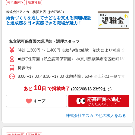
横浜市南区
派遣社員
株式会社アスカ 横浜支店（jb597062）
給食づくりを通して子どもを支える調理/感謝
と達成感を日々実感できる職場が魅力！
面
私立認可保育園の調理師・調理スタッフ
入
不
時給 1,300円 〜 1,400円 ※給与幅は経験・能力により考慮 
な
■睦町保育園（私立認可保育園） 神奈川県横浜市南区睦町130
退
徒歩9分
8:00〜17:00／8:30〜17:30 休憩時間：60分 ※上記は一例で
10
あと
日
で掲載終了
(2026/08/18 23:59まで)
応募画面へ進む
キープ
かんたん3ステップ！
株式会社アスカ
の他の求人をみる