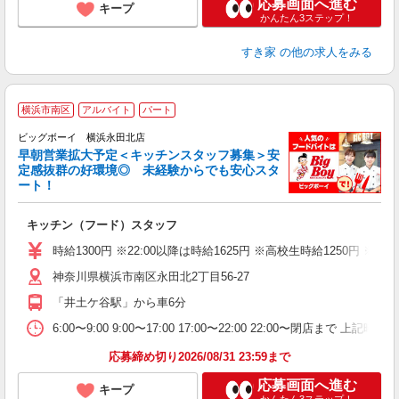
応募画面へ進む
キープ
かんたん3ステップ！
すき家
の他の求人をみる
横浜市南区
アルバイト
パート
ビッグボーイ 横浜永田北店
早朝営業拡大予定＜キッチンスタッフ募集＞安
定感抜群の好環境◎ 未経験からでも安心スタ
ート！
フ
キッチン（フード）スタッフ
未
（
時給1300円 ※22:00以降は時給1625円 ※高校生時給125
神奈川県横浜市南区永田北2丁目56-27
「井土ケ谷駅」から車6分
6:00〜9:00 9:00〜17:00 17:00〜22:00 22:00〜
応募締め切り2026/08/31 23:59まで
応募画面へ進む
キープ