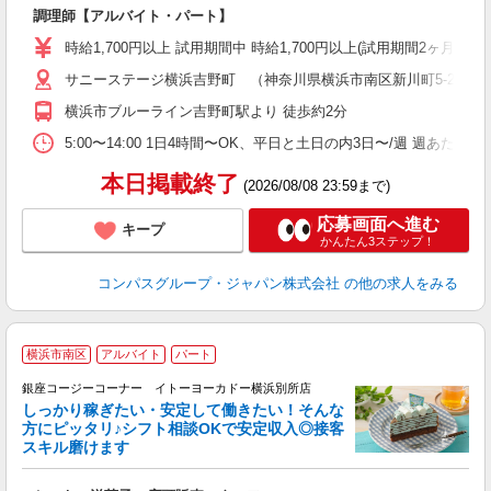
大
調理師【アルバイト・パート】
入
歓
時給1,700円以上 試用期間中 時給1,700円以上(試用期間2ヶ月
～
サニーステージ横浜吉野町 （神奈川県横浜市南区新川町5-28-2）
用
週
横浜市ブルーライン吉野町駅より 徒歩約2分
内
助
5:00〜14:00 1日4時間〜OK、平日と土日の内3日〜/週 週あたり
本日掲載終了
(2026/08/08 23:59まで)
応募画面へ進む
キープ
かんたん3ステップ！
コンパスグループ・ジャパン株式会社
の他の求人をみる
■
横浜市南区
アルバイト
パート
銀座コージーコーナー イトーヨーカドー横浜別所店
しっかり稼ぎたい・安定して働きたい！そんな
方にピッタリ♪シフト相談OKで安定収入◎接客
スキル磨けます
ら