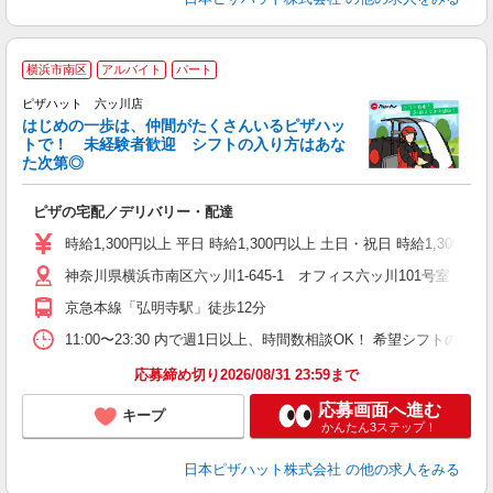
横浜市南区
アルバイト
パート
♪
ピザハット 六ッ川店
はじめの一歩は、仲間がたくさんいるピザハッ
トで！ 未経験者歓迎 シフトの入り方はあな
れ
た次第◎
友
躍
ピザの宅配／デリバリー・配達
（
中
時給1,300円以上 平日 時給1,300円以上 土日・祝日 時給1,300円以
ル
神奈川県横浜市南区六ッ川1-645-1 オフィス六ッ川101号室
険
K
京急本線「弘明寺駅」徒歩12分
（
11:00〜23:30 内で週1日以上、時間数相談OK！ 希望シフト
応募締め切り2026/08/31 23:59まで
応募画面へ進む
キープ
かんたん3ステップ！
日本ピザハット株式会社
の他の求人をみる