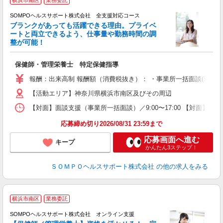
横浜市南区
業務委託
SOMPOヘルスサポート株式会社 全支援対応コース
ブランクがあっても活躍できる理由。プライベ
ートと両立できるよう、仕事量や勤務時間の調
整が可能！
支
保健師・管理栄養士 特定保健指導
報酬：出来高制 報酬額（消費税抜き）： ・事業所一括面談(対面) 1日：
【活動エリア】神奈川県横浜市南区及びその周辺
【対面】面談支援（事業所一括面談）／9:00〜17:00 【対面】面
応募締め切り2026/08/31 23:59まで
応募画面へ進む
キープ
かんたん3ステップ！
ＳＯＭＰＯヘルスサポート株式会社
の他の求人をみる
横浜市南区
業務委託
SOMPOヘルスサポート株式会社 オンライン支援