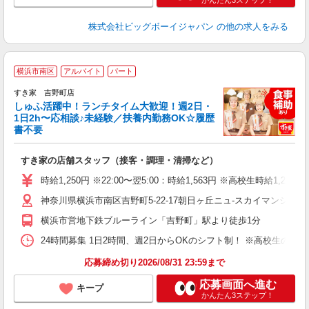
かんたん3ステップ！
株式会社ビッグボーイジャパン
の他の求人をみる
≪
横浜市南区
アルバイト
パート
すき家 吉野町店
しゅふ活躍中！ランチタイム大歓迎！週2日・
安
1日2h〜応相談♪未経験／扶養内勤務OK☆履歴
書不要
の
すき家の店舗スタッフ（接客・調理・清掃など）
履
タ
時給1,250円 ※22:00〜翌5:00：時給1,563円 ※高校生時給1,225
（
神奈川県横浜市南区吉野町5-22-17朝日ヶ丘ニュ-スカイマンション1
夜
割
横浜市営地下鉄ブルーライン「吉野町」駅より徒歩1分
24時間募集 1日2時間、週2日からOKのシフト制！ ※高校生のシ
応募締め切り2026/08/31 23:59まで
応募画面へ進む
キープ
かんたん3ステップ！