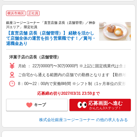
横浜市南区
正社員
銀座コージーコーナー 「直営店舗 店長（店舗管理）／神奈
川エリア」 限定社員
【直営店舗 店長（店舗管理）】 経験を活かし
て店舗全体の運営を担う営業職です！／賞与・
退職金あり
定
洋菓子店の店長（店舗管理）
月給 ： 22万0000円〜30万0000円 ※上記に固定残業代は
ご自宅から通える範囲内の店舗での勤務となります 【勤務地の変
8：00〜22：00内で実働8時間 ※シフト制（1ヶ月単位の変形労働
応募締め切り2027/03/31 23:59まで
応募画面へ進む
キープ
かんたん3ステップ！
株式会社銀座コージーコーナー
の他の求人をみる