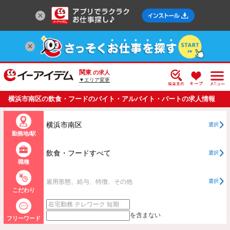
関東
の求人
▼エリア変更
横浜市南区の飲食・フードのバイト・アルバイト・パートの求人情報
一覧
横浜市南区
選択
勤務地/駅
飲食・フードすべて
選択
職種
雇用形態、給与、特徴、その他
選択
こだわり
を含まない
フリーワード