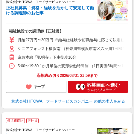
株式会社HITOWA フードサービスカンパニー
正社員募集！資格・経験を活かして安定して働
ける調理師のお仕事
食
の
福祉施設での調理師【正社員】
早
日
月給27万円〜30万円 ※給与は経験や前職給与に応じて決定します。
未
シニアフォレスト横浜南 （神奈川県横浜市南区六ッ川1-693-18）
婦
～
京急本線「弘明寺」下車徒歩16分
フ
5:00〜19:30 1か月単位の変形労働時間制 （1日実働5時間〜12時間
ま
応募締め切り2026/08/31 23:59まで
応募画面へ進む
キープ
かんたん3ステップ！
株式会社HITOWA フードサービスカンパニー
の他の求人をみる
横浜市南区
正社員
株式会社HITOWA フードサービスカンパニー