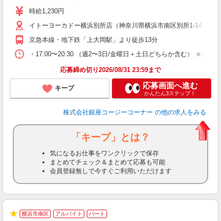
リ
時給1,230円
し
イトーヨーカドー横浜別所店（神奈川県横浜市南区別所1-14-1 
3
K.
京急本線・地下鉄「上大岡駅」より徒歩13分
・17:00〜20:30 （週2〜3日/金曜日＋土日どちらか含む
応募締め切り2026/08/31 23:59まで
応募画面へ進む
キープ
かんたん3ステップ！
株式会社銀座コージーコーナー
の他の求人をみる
「キープ」とは？
気になるお仕事をワンクリックで保存
まとめてチェック＆まとめて応募も可能
会員登録無しで今すぐご利用いただけます
横浜市南区
アルバイト
パート