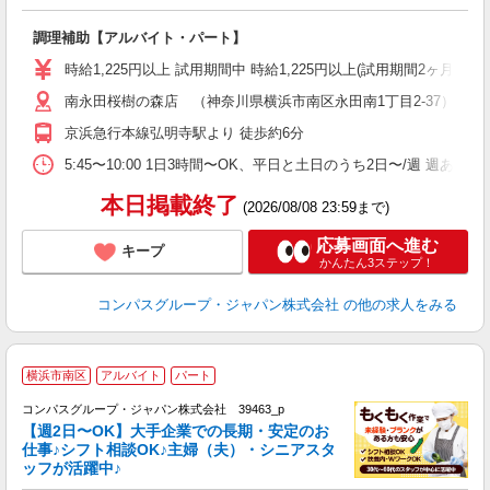
大
調理補助【アルバイト・パート】
入
歓
時給1,225円以上 試用期間中 時給1,225円以上(試用期間2ヶ月
～
南永田桜樹の森店 （神奈川県横浜市南区永田南1丁目2-37）
用
2
京浜急行本線弘明寺駅より 徒歩約6分
業
5:45〜10:00 1日3時間〜OK、平日と土日のうち2日〜/週 週あた
本日掲載終了
(2026/08/08 23:59まで)
応募画面へ進む
キープ
かんたん3ステップ！
コンパスグループ・ジャパン株式会社
の他の求人をみる
横浜市南区
アルバイト
パート
コンパスグループ・ジャパン株式会社 39463_p
く
【週2日〜OK】大手企業での長期・安定のお
仕事♪シフト相談OK♪主婦（夫）・シニアスタ
ッフが活躍中♪