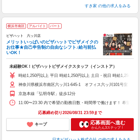
すき家
の他の求人をみる
横浜市南区
アルバイト
パート
ピザハット 六ッ川店
メリットいっぱいのピザハットでピザメイクの
お仕事★自己申告制の自由なシフト♪給与前払
いOK！
う
だ
未経験OK！ピザハットピザメイクスタッフ（インストア）
友
躍
時給1,250円以上 平日 時給1,250円以上 土日・祝日 時給1,250円以
（
神奈川県横浜市南区六ッ川1-645-1 オフィス六ッ川101号室
中
ル
京急本線「弘明寺駅」徒歩12分
険
K
11:00〜23:30 内で希望の勤務日数・時間帯で働けます！ 希
（
応募締め切り2026/08/31 23:59まで
応募画面へ進む
キープ
かんたん3ステップ！
日本ピザハット株式会社
の他の求人をみる