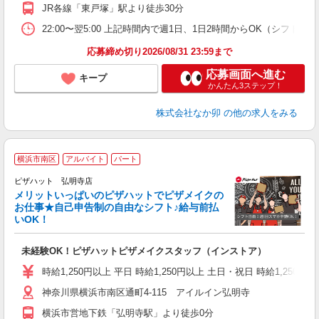
JR各線「東戸塚」駅より徒歩30分
22:00〜翌5:00 上記時間内で週1日、1日2時間からOK（シフト
応募締め切り2026/08/31 23:59まで
応募画面へ進む
キープ
かんたん3ステップ！
株式会社なか卯
の他の求人をみる
横浜市南区
アルバイト
パート
ピザハット 弘明寺店
メリットいっぱいのピザハットでピザメイクの
お仕事★自己申告制の自由なシフト♪給与前払
いOK！
う
だ
未経験OK！ピザハットピザメイクスタッフ（インストア）
友
躍
時給1,250円以上 平日 時給1,250円以上 土日・祝日 時給1,250円以
（
神奈川県横浜市南区通町4-115 アイルイン弘明寺
中
ル
横浜市営地下鉄「弘明寺駅」より徒歩0分
険