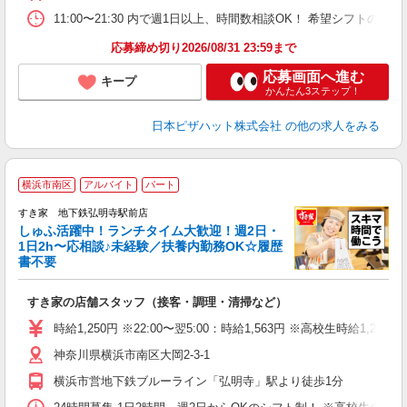
K
11:00〜21:30 内で週1日以上、時間数相談OK！ 希望シフト
（
応募締め切り2026/08/31 23:59まで
応募画面へ進む
キープ
かんたん3ステップ！
日本ピザハット株式会社
の他の求人をみる
≪
横浜市南区
アルバイト
パート
すき家 地下鉄弘明寺駅前店
しゅふ活躍中！ランチタイム大歓迎！週2日・
安
1日2h〜応相談♪未経験／扶養内勤務OK☆履歴
書不要
の
すき家の店舗スタッフ（接客・調理・清掃など）
履
タ
時給1,250円 ※22:00〜翌5:00：時給1,563円 ※高校生時給1,225
（
神奈川県横浜市南区大岡2-3-1
夜
割
横浜市営地下鉄ブルーライン「弘明寺」駅より徒歩1分