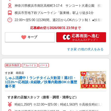
～
神奈川県横浜市南区高根町3-17-4 サンコート大通公園 横浜阪東
内
あ
横浜市営地下鉄ブルーライン「阪東橋」駅より徒歩1分
22:00〜翌5:00 1日2時間、週2日からOKのシフト制！ ●扶養内勤務
応募締め切り2026/08/31 23:59まで
応募画面へ進む
キープ
かんたん3ステップ！
すき家
の他の求人をみる
≪
横浜市南区
アルバイト
パート
すき家 蒔田店
しゅふ活躍中！ランチタイム大歓迎！週2日・
安
1日2h〜応相談♪未経験／扶養内勤務OK☆履歴
書不要
の
すき家の店舗スタッフ（接客・調理・清掃など）
履
タ
時給1,250円 ※22:00〜翌5:00：時給1,563円 ※高校生時給1,225
（