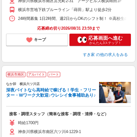
神奈川県横浜市南区宮元町2-31 アークヒルズ横浜蒔田1F
夜
割
横浜市営地下鉄ブルーライン「蒔田」駅より徒歩2分
24時間募集 1日2時間、週2日からOKのシフト制！ ※高校生のシ
応募締め切り2026/08/31 23:59まで
応募画面へ進む
キープ
かんたん3ステップ！
すき家
の他の求人をみる
横浜市南区
アルバイト
パート
ん
なか卯 横浜六ツ川店
深夜バイトなら高時給で稼げる！学生・フリー
ター・Wワーク大歓迎♪ウレシイ食事補助あり♪
助
と
接客・調理スタッフ（簡単な接客・調理・清掃・など）
未
務
時給1700円
バ
神奈川県横浜市南区六ツ川4-1229-1
険