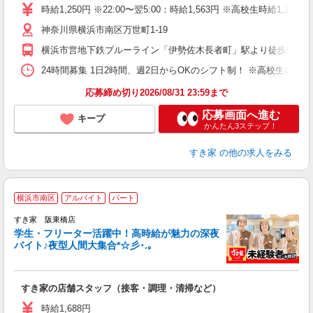
タ
時給1,250円 ※22:00〜翌5:00：時給1,563円 ※高校生時給1,225
（
神奈川県横浜市南区万世町1-19
夜
割
横浜市営地下鉄ブルーライン「伊勢佐木長者町」駅より徒歩9分
24時間募集 1日2時間、週2日からOKのシフト制！ ※高校生のシ
応募締め切り2026/08/31 23:59まで
応募画面へ進む
キープ
かんたん3ステップ！
すき家
の他の求人をみる
横浜市南区
アルバイト
パート
すき家 阪東橋店
学生・フリーター活躍中！高時給が魅力の深夜
バイト♪夜型人間大集合*☆彡･.｡
つ
すき家の店舗スタッフ（接客・調理・清掃など）
履
ミ
時給1,688円