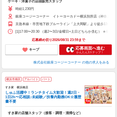
ケーキ・洋菓子の店頭販売スタッフ
入
夫
時給1,230円
固
銀座コージーコーナー イトーヨーカドー横浜別所店（神奈川県横浜市
ワ
り
京急本線・市営地下鉄ブルーライン「上大岡駅」より徒歩13分
[1]17:00〜20:30 （週2〜3日/金曜日+土日どちらか含
応募締め切り2026/08/31 23:59まで
応募画面へ進む
キープ
かんたん3ステップ！
株式会社銀座コージーコーナー
の他の求人をみる
≪
横浜市南区
アルバイト
パート
すき家 横浜橋店
しゅふ活躍中！ランチタイム大歓迎！週2日・
安
1日2h〜応相談♪未経験／扶養内勤務OK☆履歴
書不要
の
すき家の店舗スタッフ（接客・調理・清掃など）
履