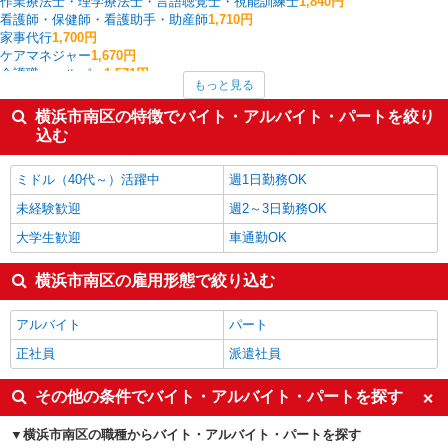
作業療法士・理学療法士・言語聴覚士・視能訓練士
1,840円
看護師・保健師・看護助手・助産師
1,710円
家事代行
1,700円
ケアマネジャー
1,670円
介護職・ヘルパー
1,571円
もっと見る
その他介護・福祉
1,569円
入出庫・商品管理・検品・検査
1,558円
横浜市南区の特徴でバイト・アルバイト・パートを絞り
一般・営業事務
1,500円
込む
イベント・キャンペーン
1,500円
横浜市南区の他の職種の平均時給を見る
ミドル（40代～）活躍中
週1日勤務OK
未経験歓迎
週2～3日勤務OK
大学生歓迎
車通勤OK
横浜市南区の雇用形態で絞り込む
アルバイト
パート
正社員
派遣社員
その他の条件でバイト・アルバイト・パートを探す
横浜市南区の職種からバイト・アルバイト・パートを探す