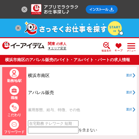
関東
の求人
▼エリア変更
横浜市南区のアパレル販売のバイト・アルバイト・パートの求人情報
一覧
横浜市南区
選択
勤務地/駅
アパレル販売
選択
職種
雇用形態、給与、特徴、その他
選択
こだわり
を含まない
フリーワード