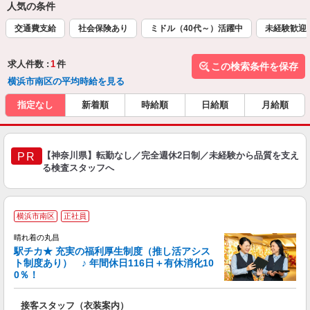
人気の条件
交通費支給
社会保険あり
ミドル（40代～）活躍中
未経験歓迎
求人件数 :
1
件
この検索条件を保存
横浜市南区の平均時給を見る
指定なし
新着順
時給順
日給順
月給順
【神奈川県】転勤なし／完全週休2日制／未経験から品質を支え
PR
る検査スタッフへ
横浜市南区
正社員
晴れ着の丸昌
駅チカ★ 充実の福利厚生制度（推し活アシス
ト制度あり） ♪ 年間休日116日＋有休消化10
0％！
い
接客スタッフ（衣装案内）
ボ