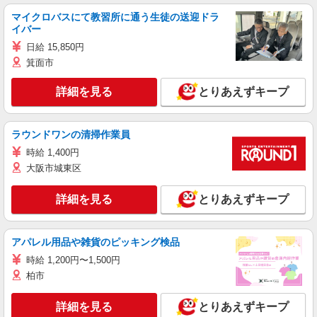
マイクロバスにて教習所に通う生徒の送迎ドラ
イバー
日給 15,850円
箕面市
詳細を見る
とりあえずキープ
ラウンドワンの清掃作業員
時給 1,400円
大阪市城東区
詳細を見る
とりあえずキープ
アパレル用品や雑貨のピッキング検品
時給 1,200円〜1,500円
柏市
詳細を見る
とりあえずキープ