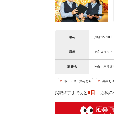
給与
月給227,9
職種
接客スタッフ
勤務地
神奈川県横浜市
ボーナス・賞与あり
昇給あ
6日
掲載終了まであと
応募締め切り:
応募