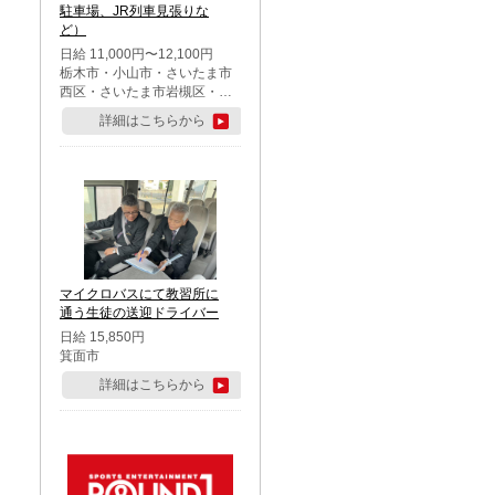
駐車場、JR列車見張りな
ど）
日給 11,000円〜12,100円
栃木市・小山市・さいたま市
西区・さいたま市岩槻区・久
喜市・蓮田市
詳細はこちらから
マイクロバスにて教習所に
通う生徒の送迎ドライバー
日給 15,850円
箕面市
詳細はこちらから