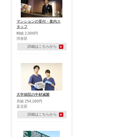
マンションの受付・案内ス
タッフ
時給 2,000円
渋谷区
詳細はこちらから
大学病院の中材滅菌
月給 254,160円
足立区
詳細はこちらから