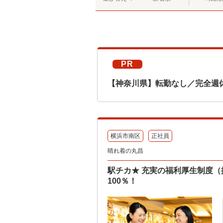
PR
【神奈川県】転勤なし／完全週
横浜市南区
正社員
晴れ着の丸昌
駅チカ★ 充実の福利厚生制度（
100％！