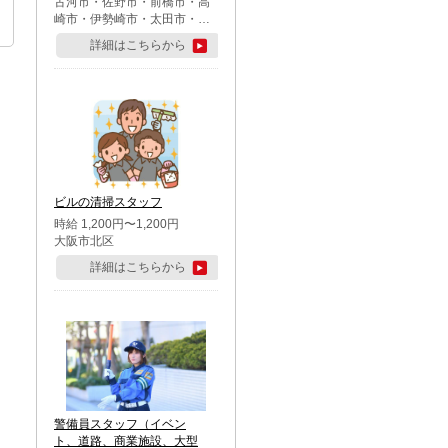
古河市・佐野市・前橋市・高
崎市・伊勢崎市・太田市・館
林市・藤岡市・大泉町・さい
詳細はこちらから
たま市北区・川越市・熊谷
市・行田市・秩父市・所沢
市・飯能市・東松山市・坂戸
市・鶴ケ島市・千葉市中央
区・市川市・松戸市・習志野
市・柏市・流山市・八千代
市・足立区・江戸川区・八王
子市・町田市
ビルの清掃スタッフ
時給 1,200円〜1,200円
大阪市北区
詳細はこちらから
警備員スタッフ（イベン
ト、道路、商業施設、大型