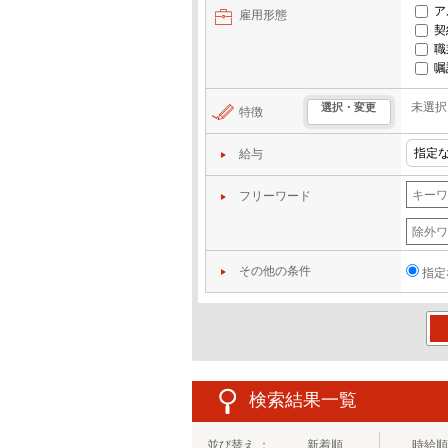
ア
雇用形態
契
職
嘱
未選択
選択・変更
特徴
給与
フリーワード
その他の条件
指定
この
検索結果一覧
並び替え ：
新着順
時給順