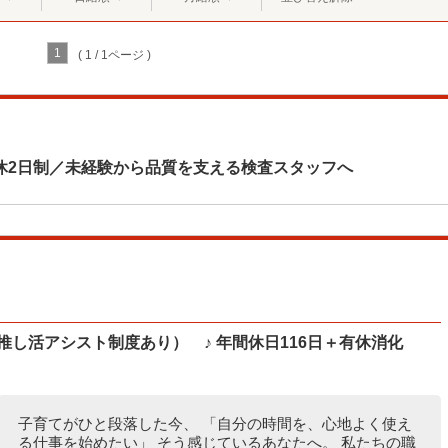
1
( 1 / 1ページ )
休2日制／未経験から品質を支える検査スタッフへ
推し活アシスト制度あり） ♪ 年間休日116日＋有休消化
子育てがひと段落した今、 「自分の時間を、心地よく使え
る仕事を始めたい」 そう感じているあなたへ。 私たちの職