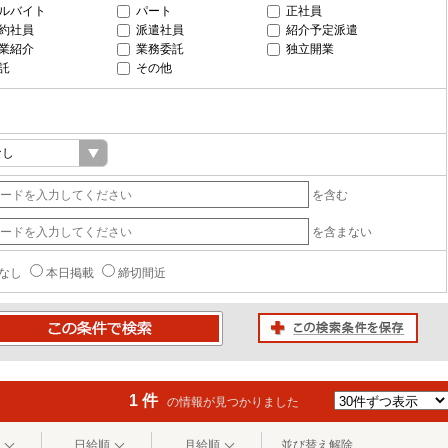
ルバイト
パート
正社員
約社員
派遣社員
紹介予定派遣
業紹介
業務委託
独立開業
託
その他
を含む
を含まない
なし
本日掲載
締切間近
この検索条件を保存
条件で検索
1 件
の情報が見つかりました
日給順
月給順
並び替え解除