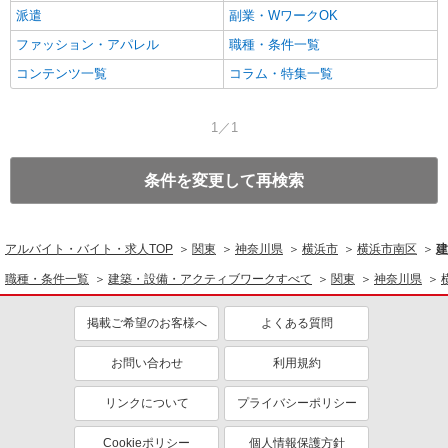
派遣
副業・WワークOK
ファッション・アパレル
職種・条件一覧
コンテンツ一覧
コラム・特集一覧
1／1
条件を変更して再検索
アルバイト・バイト・求人TOP
関東
神奈川県
横浜市
横浜市南区
建
職種・条件一覧
建築・設備・アクティブワークすべて
関東
神奈川県
掲載ご希望のお客様へ
よくある質問
お問い合わせ
利用規約
リンクについて
プライバシーポリシー
Cookieポリシー
個人情報保護方針