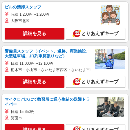
ビルの清掃スタッフ
時給 1,200円〜1,200円
大阪市北区
詳細を見る
とりあえずキープ
警備員スタッフ（イベント、道路、商業施設、
大型駐車場、JR列車見張りなど）
日給 11,000円〜12,100円
栃木市・小山市・さいたま市西区・さいたま市岩槻区・久喜市・蓮田
詳細を見る
とりあえずキープ
マイクロバスにて教習所に通う生徒の送迎ドラ
イバー
日給 15,850円
箕面市
詳細を見る
とりあえずキープ