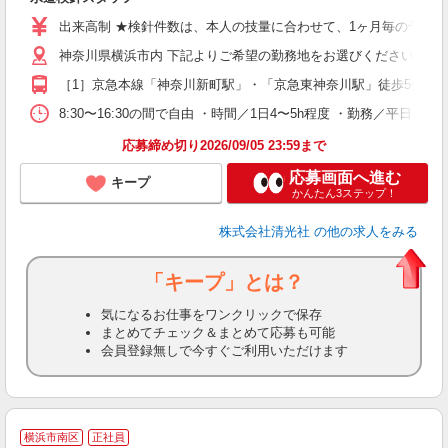
学
出来高制 ★検針件数は、本人の技量に合わせて、1ヶ月毎の予定表を設定
土
フ
神奈川県横浜市内 下記よりご希望の勤務地をお選びください。 ［1］
（
［1］京急本線「神奈川新町駅」・「京急東神奈川駅」徒歩5分、J
8:30〜16:30の間で自由 ・時間／1日4〜5h程度 ・勤務／平日（
応募締め切り2026/09/05 23:59まで
応募画面へ進む
キープ
かんたん3ステップ！
株式会社清光社
の他の求人をみる
「キープ」とは？
気になるお仕事をワンクリックで保存
まとめてチェック＆まとめて応募も可能
会員登録無しで今すぐご利用いただけます
横浜市南区
正社員