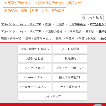
英語が活かせる
語学力を活かせる（英語以外）
家電・携帯販売
高収入・高額
ボーナス・賞与あり
同じ特徴から求人を探す
もっと見る
未経験歓迎
ミドル（40代～）活躍中
アルバイト・バイト・求人TOP
関東
千葉県
千葉市中央区
株式会社シ
英語が活かせる
ボーナス・賞与あり
アルバイト・バイト・求人TOP
千葉県の路線
ＪＲ京葉線
蘇我駅
株式
日払い
車通勤OK
職種・条件一覧
販売・接客サービス
関東
千葉県
千葉市中央区
株式
交通費支給
社会保険あり
社員登用あり
掲載ご希望のお客様へ
よくある質問
お問い合わせ
利用規約
リンクについて
プライバシーポリシー
Cookieポリシー
個人情報保護方針
メールサービスについて
サイト運営会社
サイトマップ