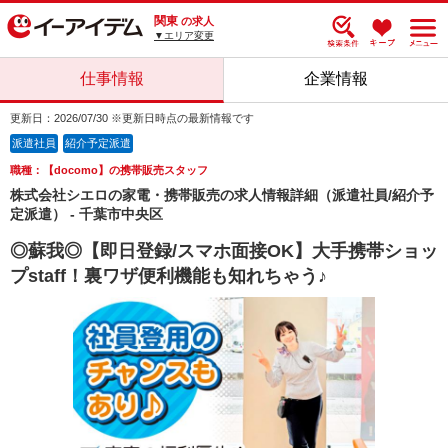
関東
の求人
▼エリア変更
仕事情報
企業情報
更新日：2026/07/30 ※更新日時点の最新情報です
派遣社員
紹介予定派遣
職種：【docomo】の携帯販売スタッフ
株式会社シエロの家電・携帯販売の求人情報詳細（派遣社員/紹介予
定派遣） - 千葉市中央区
◎蘇我◎【即日登録/スマホ面接OK】大手携帯ショッ
プstaff！裏ワザ便利機能も知れちゃう♪