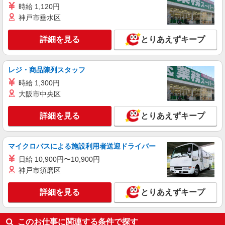
11400円/月支給 家電アドバイザー資格をお持ちの
時給 1,120円
千葉県千葉市中央区の家電量販店
方はグレードに合わせて2500〜5000円/月支給 ※
神戸市垂水区
入社後獲得も対象 【役割手当】 CSA（チーフセ
詳細を見る
キープ
ールスアドバイザー）に昇格すると16600円/月支
詳細を見る
とりあえずキープ
給 ゜+゜・。○。・゜+゜・。○。・゜+゜ 入社祝
い金10万円支給(規定有) お友達を紹介頂くと, イン
センティブ支給(規定有) ★月2回払い・週払い可能
（規程有）★ ゜・。○。・゜+゜・。○。・゜+゜
レジ・商品陳列スタッフ
時給 1,300円
大阪市中央区
詳細を見る
とりあえずキープ
マイクロバスによる施設利用者送迎ドライバー
日給 10,900円〜10,900円
神戸市須磨区
詳細を見る
とりあえずキープ
このお仕事に関連する条件で探す