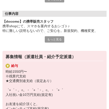
日々変わる専門知識を覚えるのはやっぱり大変。
でも心配ご無用！
仕事内容
シエロのご紹介するお店は、チームワークが良く
【docomo】の携帯販売スタッフ
お互いに教え合ったり、フォローしあったりする
携帯shopにて、スマホを案内するおシゴト♪
和気あいあいとした人間関係がある店舗ばかり！
特に難しい説明もないので、ご安心を。新規契約、機種変更、
皆で一緒にステップアップしましょう♪
各種料金プランのご相談対応・ご提案などをお願いします。
もっと見る
【選べるお仕事いろいろ】
初めての方でも安心♪
￣￣￣￣￣￣￣￣￣￣￣
あなた専属のコーディネーターが親切・丁寧にフォローするので、
▼オフィスワーク
満足度◎
事務、経理、データ入力、コールセンター、受付
募集情報（派遣社員・紹介予定派遣）
▼工場・製造・軽作業系
■携帯やインターネット販売業務
機械/食品製造・梱包・仕分け・加工・組立・検査
給与
docomo(ドコモ)/au(エーユー)・KDDI/softbank(ソフトバンク)など
▼美容系
時給1550円〜
の大手キャリアから
眉毛サロンのアイブロウ・ネイリスト・エステ
※残業代支給
ワイモバイル(Y!mobille)、楽天モバイル、UQなど格安スマホまで幅
▼営業・販売
★交通費別途支給（規定あり）
広く紹介可能♪
法人営業・アパレル販売・個別指導塾・人材紹介
人気のApple（アップル）店舗もございます！
▼人気案件も多数♪
゜+゜・。○。・゜+゜・。○。・゜+゜
短期・期間限定・オープニング・官公庁案件
入社祝い金10万円支給(規定有)
上場/優良/大手企業など
お友達を紹介頂くと,
【スマホ面接実施中】
インセンティブ支給(規定有)