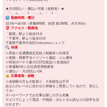
￣￣￣￣￣￣￣￣￣
自宅に居ながらスマホでカンタン面接OK！
★月2回払い・週払い可能（規程有）★
オンライン面談なのでスピード対応。
゜・。○。・゜+゜・。○。・゜+゜
勤務時間・曜日
10:00〜20:00（実働8時間、休憩:昼1時間、夕方30分）
アクセス・勤務地
「蘇我」駅より徒歩21分
「千葉寺」駅より徒歩22分
千葉県千葉市中央区のdocomoショップ
待遇
☆昇給☆交通費規定支給☆制服有☆社保完
☆資格・残業手当☆リゾート施設・ジム優待
☆特別ボーナス最大5万円(規定)☆友達紹介
☆車通勤OK☆正社員登用制度有
☆週払い・月2回払いOK
応募資格・経験
☆未経験の方も大歓迎☆ ※高校生は不可
あなたのレベルに合わせた研修をご用意しているので、安心し
てネ♪
※ハローワークでお仕事お探しの方も対象
※エリアによって英語・中国語・ポルトガル語などの語学を活
かせます♪