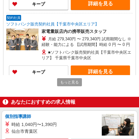
詳細を見る
キープ
契約社員
ソフトバンク販売契約社員【千葉市中央区エリア】
家電量販店内の携帯販売スタッフ
月給 279,340円 〜 279,340円 試用期間なし ※
経験・能力による 【試用期間】時給 0 円 〜 0 円
■ソフトバンク販売契約社員【千葉市中央区エ
リア】 千葉県千葉市中央区
詳細を見る
キープ
もっと見る
正社員
ソフトバンク千葉店
ソフトバンクショップの携帯販売スタッフ
あなたにおすすめの求人情報
月給 233,500円 〜 260,200円 固定残業代:
23,500円 〜 26,200円（15時間相当） ＊＿ 試用期
個別指導講師
間あり 6ヶ月 ※経験・能力による 【試用期間】月
■ソフトバンク千葉店 千葉県 千葉市中央区 富
給 233500 円 〜 260200 円
時給 1,040円〜1,390円
士見2丁目 5‐12 GRAND CENTRAL CHIBA
仙台市青葉区
1F