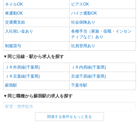
ネイルOK
ピアスOK
車通勤OK
バイク通勤OK
交通費支給
社会保険あり
入社祝い金あり
各種手当（家族・役職・インセン
ティブなど）あり
制服貸与
社員登用あり
同じ沿線・駅から求人を探す
ＪＲ外房線(千葉県)
ＪＲ内房線(千葉県)
ＪＲ京葉線(千葉県)
京成千原線(千葉県)
蘇我駅
千葉寺駅
同じ職種から蘇我駅の求人を探す
家電・携帯販売
関連する条件をもっと見る
同じ雇用形態から蘇我駅の求人を探す
派遣社員
紹介予定派遣
同じ特徴から蘇我駅の求人を探す