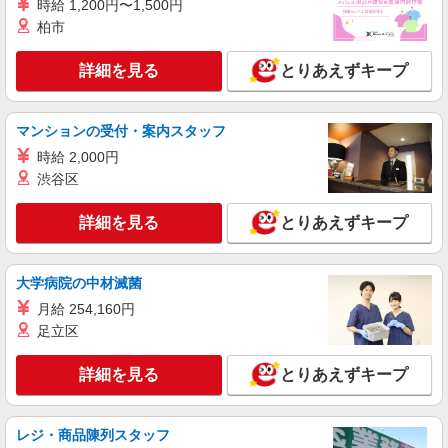
時給 1,200円〜1,500円
時給1500円 ◆交通費規定支給
柏市
千葉県千葉市中央区川崎町
詳細を見る
とりあえずキープ
詳細を見る
キープ
マンションの受付・案内スタッフ
正社員
株式会社ケーズホールディングス
時給 2,000円
【2027年新卒採用】接客・販売スタッフ
渋谷区
【大卒】 基本給 260,000円 【短
大・専門卒】 基本給 240,000円 ※上記は2026
詳細を見る
とりあえずキープ
年4月実績。 ・各種手当 役職、通勤、時間外、家
店舗名：ハーバーシティ蘇我店 住所：千葉県
族、目標達成、資格 等
千葉市中央区川崎町1-16 ※入社後は必ず、通勤圏
内の店舗へ配属 ※入社時の人員状況により、近隣
大学病院の中材滅菌
※平
の他店舗へ配属される可能性がございます。 ※入
詳細を見る
キープ
均年収570万円 ※平均勤続年数17年以上
月給 254,160円
社数年後は、関東全域（茨城県、東京都、千葉
足立区
県、埼玉県、神奈川県、栃木県、群馬県）及び山
梨県内での転居を伴う転勤があります。
派遣社員
紹介予定派遣
株式会社シエロ
詳細を見る
とりあえずキープ
スマホ携帯販売【エーユー】
時給1650円〜 ※残業代支給 ★交通費上限800
レジ・商品陳列スタッフ
円/日 【資格手当制度】 au資格取得で5200〜