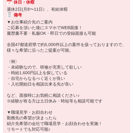
休日・休暇
週休2日(月8〜11日）、有給休暇
備考
▼お仕事紹介先のご案内
ご応募を頂いた後にスマホでWEB面接！
履歴書不要・私服OK・即日での登録面接も可能
全国47都道府県で約5,000件以上の案件を扱っておりますので、
様々な希望に沿ったご提案が可能。
〈例〉
・未経験なので、研修が充実して欲しい
・時給1,600円以上を探している
・自宅からなるべく近くが良い
・入社開始日を相談出来る先が良い
など、面接時にお気軽に相談ください♪
※経験が有る方は土日休み・時短等も相談可能です
▼職場見学・お顔合わせ
勤務先の希望が決まったら
紹介先希望の会社で職場見学・お顔合わせを実施！
リモートでも対応可能♪