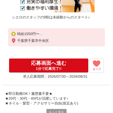
シエロのスタッフの9割は未経験からのスタート♪
時給1550円〜
※残業代支給
千葉県千葉市中央区
★交通費別途支給（規定あり）
゜+゜・。○。・゜+゜・。○。・゜+゜
入社祝い金10万円支給(規定有)
応募画面へ進む
お友達を紹介頂くと,
1分で応募完了!!
キープ
インセンティブ支給(規定有)
求人応募期間：2026/07/30～2026/08/31
★月2回払い・週払い可能（規程有）★
゜・。○。・゜+゜・。○。・゜+゜
★即日勤務OK！履歴書不要★
★20代・30代・40代が活躍しています♪
★ネイル・髪型・アクセサリー自由(規定あり)
もっと見る
新しい機種やプラン。