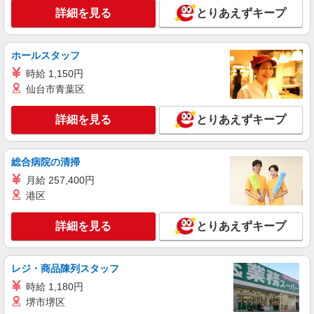
詳細を見る
キープ
詳細を見る
とりあえずキープ
派遣社員
株式会社日本パーソナルビジネス 首都圏支社（T11_1201）
ホールスタッフ
≪携帯販売｜家電量販店のソフトバンクコーナ
時給 1,150円
ー≫
仙台市青葉区
時給1500円 ◆交通費規定支給
千葉県千葉市中央区富士見
詳細を見る
とりあえずキープ
詳細を見る
キープ
総合病院の清掃
派遣社員
月給 257,400円
株式会社日本パーソナルビジネス 首都圏支社（T11_187）
港区
≪携帯販売｜家電量販店のauコーナー≫
時給1700円〜1800円 ◆交通費規定支給◆直雇
詳細を見る
とりあえずキープ
用へ切替後：月給286,200円＋交通費
千葉県千葉市中央区富士見
レジ・商品陳列スタッフ
詳細を見る
キープ
時給 1,180円
堺市堺区