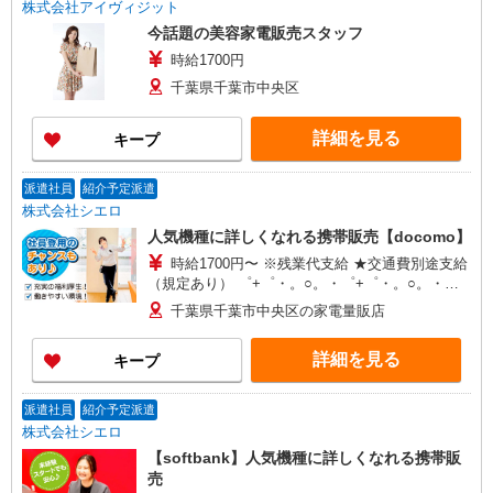
株式会社アイヴィジット
今話題の美容家電販売スタッフ
時給1700円
千葉県千葉市中央区
詳細を見る
キープ
派遣社員
紹介予定派遣
株式会社シエロ
人気機種に詳しくなれる携帯販売【docomo】
時給1700円〜 ※残業代支給 ★交通費別途支給
（規定あり） ゜+゜・。○。・゜+゜・。○。・゜
+゜ 入社祝い金10万円支給(規定有) お友達を紹介
千葉県千葉市中央区の家電量販店
頂くと, インセンティブ支給(規定有) ★月2回払
い・週払い可能（規程有）★ ゜・。○。・゜
詳細を見る
キープ
+゜・。○。・゜+゜
派遣社員
紹介予定派遣
株式会社シエロ
【softbank】人気機種に詳しくなれる携帯販
売