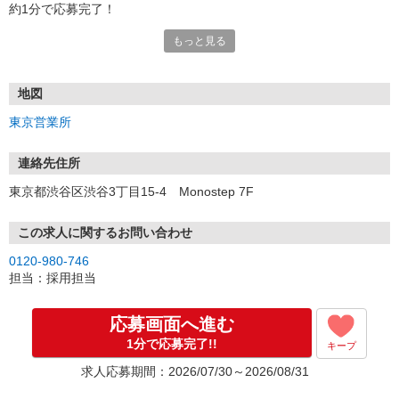
約1分で応募完了！
もっと見る
■電話応募の場合
電話応募も歓迎！（受付:10:00〜20:00）
土日祝も受付中♪
地図
【選考フロー】
東京営業所
①応募から3営業日を目安に、メールorお電話でご連絡します。
②面接日時を決定！「0120」から始まる電話番号からご連絡します
★スマホでWEB面接（LINEなど）・出張面接・事務所面接と選べま
連絡先住所
す
東京都渋谷区渋谷3丁目15-4 Monostep 7F
③面接実施（履歴書不要）
④勤務開始（スタート日は応相談）
※ご希望があれば、職場見学の調整もOKです！
この求人に関するお問い合わせ
0120-980-746
お気軽にご応募ください♪
担当：採用担当
応募画面へ進む
1分で応募完了!!
キープ
求人応募期間：2026/07/30～2026/08/31