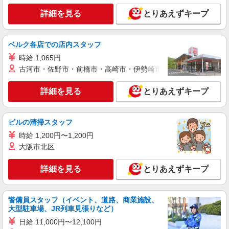
派遣社員
株式会社日本パーソナルビジネス 首都圏支社（T11_212）
詳細を見る
とりあえずキープ
≪携帯販売｜家電量販店のauコーナー≫
時給1700円〜1800円 ◆交通費規定支給◆直雇
ベルク各店での店内スタッフ
用へ切替後：月給286,200円＋交通費
時給 1,065円
千葉県千葉市中央区川崎町
古河市・佐野市・前橋市・高崎市・伊勢崎市・太田市・館林市・
詳細を見る
キープ
詳細を見る
とりあえずキープ
派遣社員
株式会社日本パーソナルビジネス 首都圏支社（T11_597）
ビルの清掃スタッフ
≪携帯販売｜家電量販店のワイモバイルコーナ
時給 1,200円〜1,200円
ー≫
大阪市北区
時給1500円 ◆交通費規定支給
千葉県千葉市中央区
詳細を見る
とりあえずキープ
詳細を見る
キープ
警備員スタッフ（イベント、道路、商業施設、
派遣社員
大型駐車場、JR列車見張りなど）
株式会社日本パーソナルビジネス 首都圏支社（T11_109）
日給 11,000円〜12,100円