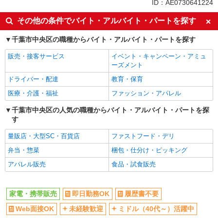
ID：AE0730641224
即日勤務OK
履歴書不要
その他の条件でバイト・アルバイト・パートを探す
Web面接OK
未経験歓迎
千葉市中央区の職種からバイト・アルバイト・パートを探す
ミドル（40代～）活躍中
英語が活かせる
販売・接客サービス
イベント・キャンペーン・アミュ
語学力を活かせる（英語以外）
高収入・高額
ーズメント
ボーナス・賞与あり
昇給あり
ドライバー・配達
教育・保育
日払い
週払い
医療・介護・福祉
ファッション・アパレル
10時～勤務OK
髪型・髪色自由
千葉市中央区の人気の職種からバイト・アルバイト・パートを探
ネイルOK
ピアスOK
す
車通勤OK
バイク通勤OK
量販店・大型SC・百貨店
ファストフード・デリ
交通費支給
社会保険あり
弁当・惣菜
梱包・仕分け・ピッキング
入社祝い金あり
各種手当（家族・役職・インセン
アパレル販売
食品・試食販売
ティブなど）あり
制服貸与
社員登用あり
家電・携帯販売
即日勤務OK
履歴書不要
同じ職種から求人を探す
Web面接OK
未経験歓迎
ミドル（40代～）活躍中
販売・接客サービス