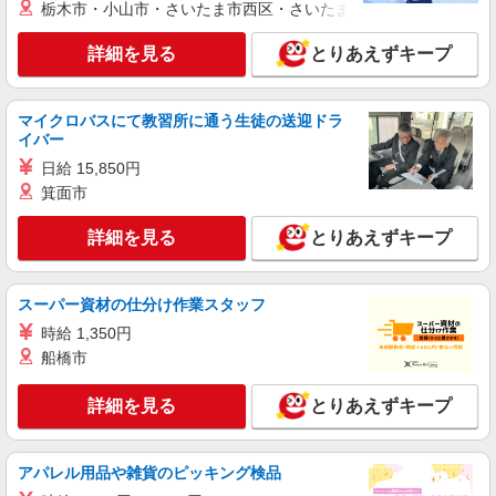
≪携帯販売｜家電量販店のauコーナー≫
栃木市・小山市・さいたま市西区・さいたま市岩槻区・久喜市・
時給1700円〜1800円 ◆交通費規定支給◆直雇
用へ切替後：月給286,200円＋交通費
詳細を見る
とりあえずキープ
千葉県千葉市中央区富士見
マイクロバスにて教習所に通う生徒の送迎ドラ
詳細を見る
キープ
イバー
日給 15,850円
正社員
箕面市
株式会社ケーズホールディングス
接客スタッフ(総合職)
詳細を見る
とりあえずキープ
大卒：基本給 260,000円 短大・専門卒：基本
給 240,000円 高卒：基本給 225,000円 ※上記
は2026年4月実績。 ※経験・年齢などを考慮し、
店舗名：ハーバーシティ蘇我店 住所：千葉県
スーパー資材の仕分け作業スタッフ
加給・優遇いたします。 ・各種手当 役職、通勤、
千葉市中央区川崎町1-16 ※入社時の人員状況によ
時間外、家族、目標達成、資格 等
時給 1,350円
り、近隣の他店舗へ配属される可能性がございま
船橋市
す。 ※入社数年後は、関東全域（茨城県、東京
詳細を見る
キープ
都、千葉県、埼玉県、神奈川県、栃木県、群馬
県）及び山梨県内での転居を伴う転勤がありま
詳細を見る
とりあえずキープ
す。
派遣社員
株式会社日本パーソナルビジネス 首都圏支社（T11_1349）
≪携帯販売｜大型スマホショップのソフトバン
アパレル用品や雑貨のピッキング検品
クコーナー≫