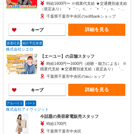
時給1600円〜 ※残業代支給 ★交通費別途支給
（規定あり） ゜+゜・。○。・゜+゜・。○。・゜
+゜ 入社祝い金10万円支給(規定有) お友達を紹介
千葉県千葉市中央区のsoftbankショップ
頂くと, インセンティブ支給(規定有) ★月2回払
い・週払い可能（規程有）★ ゜・。○。・゜
詳細を見る
キープ
+゜・。○。・゜+゜
派遣社員
紹介予定派遣
株式会社シエロ
【エーユー】の店舗スタッフ
時給1400円〜1600円（経験・能力による） ※
残業代支給 ★交通費別途支給（規定あり） ゜
+゜・。○。・゜+゜・。○。・゜+゜ 入社祝い金10
千葉県千葉市中央区のauショップ
万円支給(規定有) お友達を紹介頂くと, インセンテ
ィブ支給(規定有) ★月2回払い・週払い可能（規程
詳細を見る
キープ
有）★ ゜・。○。・゜+゜・。○。・゜+゜
アルバイト
パート
株式会社アイヴィジット
今話題の美容家電販売スタッフ
時給1700円
千葉県千葉市中央区