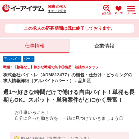
関東
の求人
▼エリア変更
この求人の応募期間は既に終了しております。
仕事情報
企業情報
アルバイト
パート
職種：【接客なし】静かな職場で集中◎検品・箱詰めスタッフ
株式会社バイトレ（ADM813477）の梱包・仕分け・ピッキングの
求人情報詳細（アルバイト/パート） - 品川区
週1〜好きな時間だけで働ける自由バイト！単発も長
期もOK。スポット・単発案件がとにかく豊富！
お仕事いろいろ！
自分に合った働き方を、一緒に見つけていきましょう◎
時給1850円（就業先により異なる）