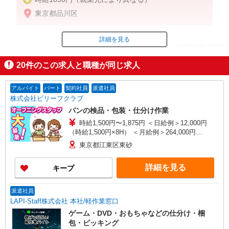
東京都品川区
詳細を見る
ID：AE0709012171
20
件のこの求人と職種が同じ求人
掲載期間終了
アルバイト
パート
契約社員
派遣社員
株式会社ビリーフクラブ
パンの検品・包装・仕分け作業
時給1,500円〜1,875円 ＜日給例＞12,000円
（時給1,500円×8H） ＜月給例＞264,000円
（12,000円×22日） ※経験・能力等による
東京都江東区東砂
詳細を見る
キープ
派遣社員
LAPI-Staff株式会社 本社/軽作業窓口
ゲーム・DVD・おもちゃなどの仕分け・梱
包・ピッキング