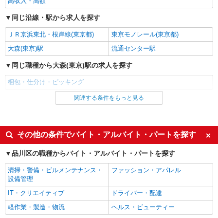
高収入・高額
詳細を見る
キープ
同じ沿線・駅から求人を探す
ＪＲ京浜東北・根岸線(東京都)
東京モノレール(東京都)
派遣社員
株式会社バイトレ（ADM821388）
大森(東京)駅
流通センター駅
アマゾン倉庫内での仕分け作業、ロールボック
同じ職種から大森(東京)駅の求人を探す
スの運搬作業
時給1400円
梱包・仕分け・ピッキング
東京都品川区
関連する条件をもっと見る
同じ雇用形態から大森(東京)駅の求人を探す
詳細を見る
キープ
アルバイト
パート
同じ特徴から大森(東京)駅の求人を探す
その他の条件でバイト・アルバイト・パートを探す
アルバイト
パート
株式会社バイトレ（ADM816216）
即日勤務OK
履歴書不要
品川区の職種からバイト・アルバイト・パートを探す
【接客なし】静かな職場で集中◎検品・箱詰め
友達と応募OK
未経験歓迎
スタッフ
清掃・警備・ビルメンテナンス・
ファッション・アパレル
大学生歓迎
時給1600円（就業先により異なる）
女性活躍中
設備管理
東京都品川区
主婦・主夫歓迎
フリーター歓迎
IT・クリエイティブ
ドライバー・配達
学歴不問
ブランクOK
軽作業・製造・物流
ヘルス・ビューティー
詳細を見る
キープ