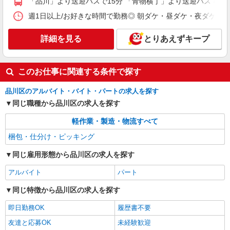
「品川」より送迎バスで15分 「青物横丁」より送迎バスで15
作業
週1日以上/お好きな時間で勤務◎ 朝ダケ・昼ダケ・夜ダケ・夜勤など、 
時給1450円（就業先により異なる）
東京都品川区
詳細を見る
とりあえずキープ
詳細を見る
キープ
このお仕事に関連する条件で探す
アルバイト
パート
株式会社バイトレ（ADM815826）
品川区のアルバイト・バイト・パートの求人を探す
久しぶりのお仕事に｜座ってできるモクモク軽
同じ職種から品川区の求人を探す
作業
時給1401円（就業先により異なる）
軽作業・製造・物流すべて
東京都品川区
梱包・仕分け・ピッキング
同じ雇用形態から品川区の求人を探す
詳細を見る
キープ
アルバイト
パート
派遣社員
ランスタッド株式会社 東京ベイ支店（有明事業所）/FTKB109612
同じ特徴から品川区の求人を探す
仕分け・ピッキング・梱包
即日勤務OK
履歴書不要
時給1500円 【日収例】11250円＝1500円×7時
友達と応募OK
未経験歓迎
間30分勤務の場合 ※残業代、交通費別途支給 ※