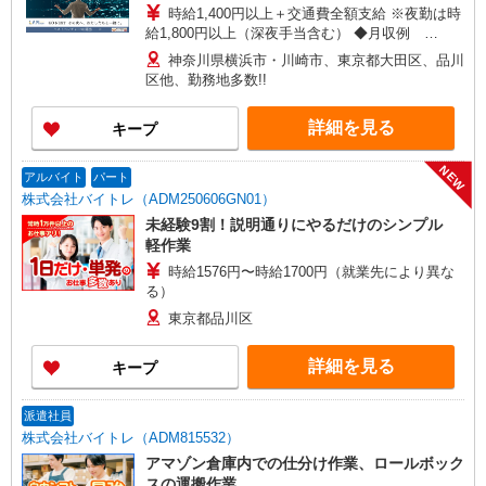
時給1,400円以上＋交通費全額支給 ※夜勤は時
給1,800円以上（深夜手当含む） ◆月収例
246,400円 （日勤シフト10時〜19時 週5日勤務の
神奈川県横浜市・川崎市、東京都大田区、品川
場合） 時給1,400円×8h×22日勤務 ◆月収例
区他、勤務地多数!!
316,800円 （夜勤シフト 21時〜翌6時 週5日勤務の
場合） 時給1,800円×8h×22日勤務
詳細を見る
キープ
NEW
アルバイト
パート
株式会社バイトレ（ADM250606GN01）
未経験9割！説明通りにやるだけのシンプル
軽作業
時給1576円〜時給1700円（就業先により異な
る）
東京都品川区
詳細を見る
キープ
派遣社員
株式会社バイトレ（ADM815532）
アマゾン倉庫内での仕分け作業、ロールボック
スの運搬作業