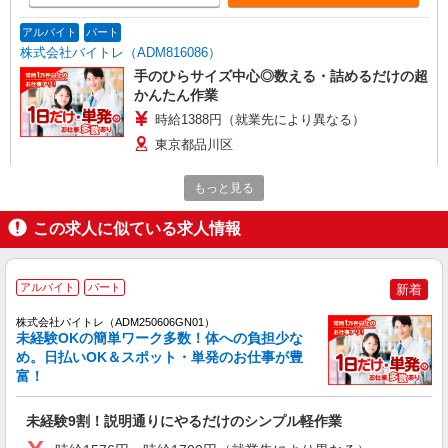
アルバイト
パート
株式会社バイトレ（ADM816086）
手のひらサイズ中心◎数える・詰めるだけの超
かんたん作業
時給1388円（就業先により異なる）
東京都品川区
詳細を見る
もっと見る
キープ
この求人に似ている求人情報
アルバイト
パート
株式会社バイトレ（ADM816128）
人と話すのが苦手でも安心♪接客なしの軽作業
アルバイト
パート
新着
スタッフ
時給1450円（就業先により異なる）
株式会社バイトレ（ADM250606GN01）
未経験OKの簡単ワーク多数！体への負担少な
東京都品川区
め。日払いOK＆スポット・単発のお仕事が豊
富！
詳細を見る
キープ
未経験9割！説明通りにやるだけのシンプル軽作業
派遣社員