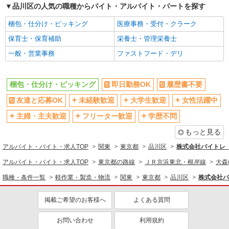
ミドル（40代～）活躍中
日払い
品川区の人気の職種からバイト・アルバイト・パートを探す
週払い
アルバイト
パート
単発（1日のみ）
梱包・仕分け・ピッキング
医療事務・受付・クラーク
株式会社バイトレ（ADM816101）
短期（1週間以内）
短期（1ヶ月以内）
【平日のみ・短時間】詰めるだけの簡単作業
保育士・保育補助
栄養士・管理栄養士
短期（3ヶ月以内）
週1日勤務OK
時給1388円（就業先により異なる）
一般・営業事務
ファストフード・デリ
週2～3日勤務OK
短時間勤務（1日4h以内）OK
東京都品川区
時間や曜日が選べる・シフト自由
平日のみ勤務OK
梱包・仕分け・ピッキング
即日勤務OK
履歴書不要
詳細を見る
キープ
土日祝のみ勤務OK
朝
友達と応募OK
未経験歓迎
大学生歓迎
女性活躍中
昼
夕方
主婦・主夫歓迎
フリーター歓迎
学歴不問
夜
深夜
もっと見る
服装自由
髪型・髪色自由
アルバイト・バイト・求人TOP
関東
東京都
品川区
株式会社バイトレ（
禁煙・分煙
扶養内勤務OK
アルバイト・バイト・求人TOP
東京都の路線
ＪＲ京浜東北・根岸線
大森
副業・WワークOK
社会保険あり
職種・条件一覧
軽作業・製造・物流
関東
東京都
品川区
株式会社バ
高収入・高額
同じ職種から求人を探す
掲載ご希望のお客様へ
よくある質問
軽作業・製造・物流
お問い合わせ
利用規約