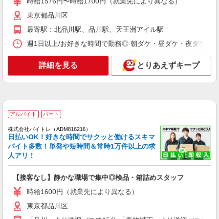
時給1576円〜時給1700円（就業先により異なる）
株式会社バイトレ（ADM816069）
東京都品川区
アパレル品のたたみ直し・検品・梱包業務・シ
ート剥き作業など
最寄駅：北品川駅、品川駅、天王洲アイル駅
時給1330円
週1日以上/お好きな時間で勤務◎ 朝ダケ・昼ダケ・夜ダケ・夜勤など、 
東京都品川区
詳細を見る
とりあえずキープ
詳細を見る
キープ
アルバイト
パート
株式会社バイトレ（ADM816108）
人と話すのが苦手でも安心♪接客なしの軽作業
アルバイト
パート
スタッフ
株式会社バイトレ（ADM816216）
時給1388円（就業先により異なる）
日払いOK！好きな時間でサクッと働けるスキマ
バイト多数！単発や短時間＆常時1万件以上の求
東京都品川区
人アリ！
詳細を見る
キープ
【接客なし】静かな職場で集中◎検品・箱詰めスタッフ
時給1600円（就業先により異なる）
アルバイト
パート
株式会社バイトレ（ADM816124）
東京都品川区
久しぶりのお仕事に｜座ってできるモクモク軽