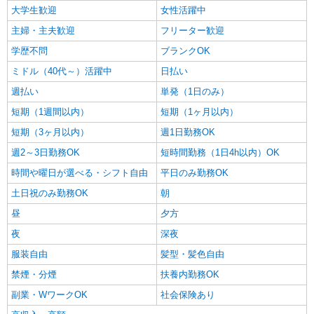
交通費実費支給／当社規定あり。
東京都品川区大井 【駅チカ】大井町駅より徒
大学生歓迎
女性活躍中
歩1分
主婦・主夫歓迎
フリーター歓迎
学歴不問
ブランクOK
詳細を見る
キープ
ミドル（40代～）活躍中
日払い
派遣社員
週払い
単発（1日のみ）
株式会社バイトレ（ADM816221）
短期（1週間以内）
短期（1ヶ月以内）
インテリア壁紙の出荷業務（集荷、梱包作業の
付随業務）
短期（3ヶ月以内）
週1日勤務OK
時給1350円
週2～3日勤務OK
短時間勤務（1日4h以内）OK
東京都品川区
時間や曜日が選べる・シフト自由
平日のみ勤務OK
詳細を見る
土日祝のみ勤務OK
朝
キープ
昼
夕方
派遣社員
夜
深夜
株式会社バイトレ（ADM821389）
服装自由
髪型・髪色自由
アマゾン倉庫内での仕分け作業、ロールボック
スの運搬作業
禁煙・分煙
扶養内勤務OK
時給1400円
副業・WワークOK
社会保険あり
東京都品川区