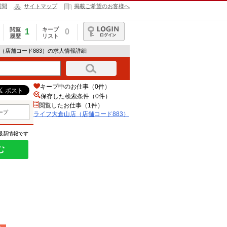
質問
サイトマップ
掲載ご希望のお客様へ
閲覧
キープ
1
0
履歴
リスト
ログイン
店（店舗コード883）の求人情報詳細
キープ中のお仕事（0件）
保存した検索条件（
0
件）
閲覧したお仕事（1件）
ープ
ライフ大倉山店（店舗コード883）
の最新情報です
む