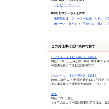
同じ職種から求人を探す
コンビニ・スーパー
同じ特徴から求人を探す
未経験歓迎
フリーター歓迎
ミドル（4
ボーナス・賞与あり
昇給あり
週2～3
このお仕事に近い条件で探す
レジスタッフ【お仕事NO．7307】
時給1350円以上 ■土曜＝時給50円UP！ ■日
神奈川県横浜市港北区師岡町700
レジスタッフ【お仕事NO．5403】
時給1230円以上 土日祝 時給1330円以上 
神奈川県横浜市港北区北新横浜1丁目3-16
青果
時給1,235円以上
ライフ大倉山店 神奈川県横浜市港北区大倉山5-