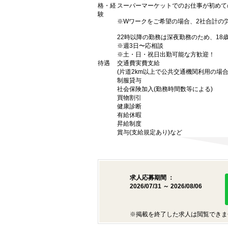
格・経
スーパーマーケットでのお仕事が初めて
験
※Wワークをご希望の場合、2社合計の
22時以降の勤務は深夜勤務のため、18
※週3日〜応相談
※土・日・祝日出勤可能な方歓迎！
待遇
交通費実費支給
(片道2km以上で公共交通機関利用の場合
制服貸与
社会保険加入(勤務時間数等による)
買物割引
健康診断
有給休暇
昇給制度
賞与(支給規定あり)など
求人応募期間 ：
2026/07/31 ～ 2026/08/06
※掲載を終了した求人は閲覧できま