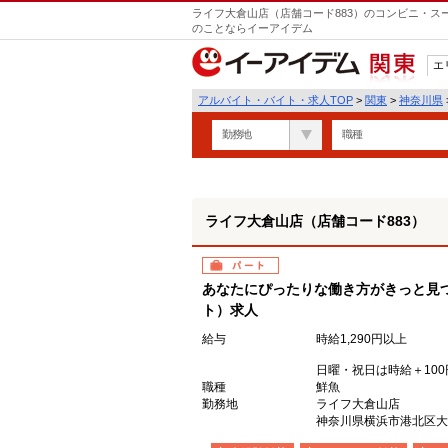
ライフ大倉山店（店舗コード883）のコンビニ・ス
のことならイーアイデム
エ
関東
アルバイト・バイト・求人TOP
>
関東
>
神奈川県
勤務地
職種
ライフ大倉山店（店舗コード883）
パート
あなたにぴったりな働き方がきっと見
ト）求人
給与
時給1,290円以上
日曜・祝日は時給＋100
職種
鮮魚
勤務地
ライフ大倉山店
神奈川県横浜市港北区大倉山