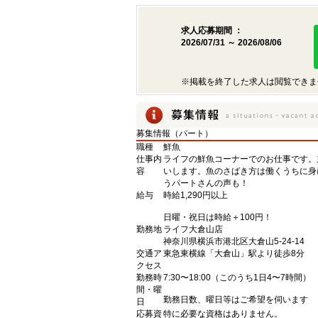
求人応募期間 ：
2026/07/31 ～ 2026/08/06
※掲載を終了した求人は閲覧できま
募集情報（パート）
職種
鮮魚
仕事内
ライフの鮮魚コーナーでのお仕事です。
容
いします。魚のさばき方は働くうちに身
うパートさんの声も！
給与
時給1,290円以上
日曜・祝日は時給＋100円！
勤務地
ライフ大倉山店
神奈川県横浜市港北区大倉山5-24-14
交通ア
東急東横線「大倉山」駅より徒歩8分
クセス
勤務時
7:30〜18:00（このうち1日4〜7時間）
間・曜
勤務日数、曜日等はご希望を伺います
日
応募資
特に必要な資格はありません。