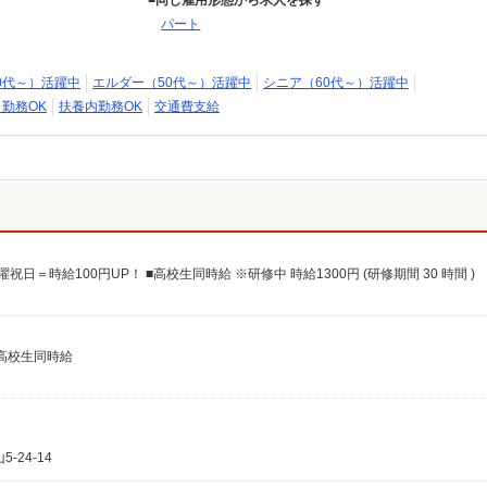
同じ雇用形態から求人を探す
パート
0代～）活躍中
エルダー（50代～）活躍中
シニア（60代～）活躍中
日勤務OK
扶養内勤務OK
交通費支給
曜祝日＝時給100円UP！ ■高校生同時給 ※研修中 時給1300円 (研修期間 30 時間 )
◇高校生同時給
24-14