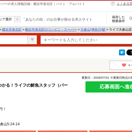
よくある
ーパーの求人情報詳細 - 横浜市港北区｜バイト・アルバイト
保存した
0
リア選択
「あなたの街」のお仕事が探せる求人サイト
検索条件
>
横浜市港北区
>
横浜市港北区のコンビニ・スーパー
>
大倉山(神奈川)駅
> ライフ大倉山
キ
更新日：2026/07/31 ※更新日時点
つかる！ライフの鮮魚スタッフ（パー
応募画面へ進
円！
5-24-14