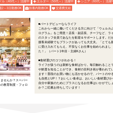
ドル（40代～）活躍中
エルダー（50代～）活躍中
シニア（60代～）活躍
週2～3日勤務OK
扶養内勤務OK
交通費支給
■パートデビューならライフ
これから一緒に働いてくださる方に向けて「ウェルカ
ログラム」をご用意！店長・副店長、チーフなど、ラ
のスタッフ全員であなたを歓迎＆サポートします。だ
接客未経験でもブランクがあっても大丈夫。「とても
に受け入れてもらえ、不安なくお仕事を始められまし
た！」（パート1年目・主婦Kさん）
■食材選びのコツがわかる！
ライフが扱うのは新鮮な食材ばかり。毎日触れること
や鮮度を知ることができ、食材の目利き術が養われて
ます！普段のお買い物にも活かせるので、パートのや
も自然とUP！？おいしい食卓は、おいしい食材選びか
きませんか？スーパー
自分や家族のためにプラスになるお仕事はいかがでし
心の教育制度・フォロ
か？ご応募お待ちしています！