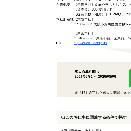
企業概要
【事業内容】食品を中心としたスー
【資本金】100億4百万円
【従業員数（連結）】31260人（2
本社所在地
【大阪本社】
〒532-0004 大阪市淀川区西宮原2-2-
【東京本社】
〒140-0002 東京都品川区東品川4
URL
http://www.lifecorp.jp/
求人応募期間 ：
2026/07/31 ～ 2026/08/06
※掲載を終了した求人は閲覧できま
このお仕事に関連する条件で探す