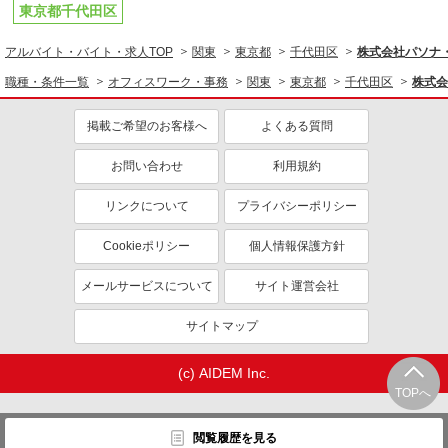
東京都千代田区
アルバイト・バイト・求人TOP
関東
東京都
千代田区
株式会社パソナ・
職種・条件一覧
オフィスワーク・事務
関東
東京都
千代田区
株式会
掲載ご希望のお客様へ
よくある質問
お問い合わせ
利用規約
リンクについて
プライバシーポリシー
Cookieポリシー
個人情報保護方針
メールサービスについて
サイト運営会社
サイトマップ
(c) AIDEM Inc.
TOPへ
閲覧履歴を見る