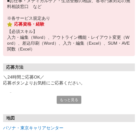
■お仕事・メディカルケア・生活全般の相談、各専門家対応の無
料相談窓口 など
※各サービス規定あり
応募資格・経験
【必須スキル】
入力・編集（Word）、アウトライン機能・レイアウト変更（W
ord）、差込印刷（Word）、入力・編集（Excel）、SUM・AVE
関数（Excel）
応募方法
＼24時間ご応募OK／
応募ボタンよりお気軽にご応募ください。
※「@pasona.co.jp」のドメイン解除をお願いいたします。
もっと見る
※メールが届かない場合、迷惑メールフォルダもご確認ください。
【お仕事開始までの流れ】
▼イーアイデムから応募
地図
▼ご案内可能な方に弊社からマイページ作成（プロフィール入力）
パソナ・東京キャリアセンター
のご連絡
▼面談 ※WEB、来社を選択可能です