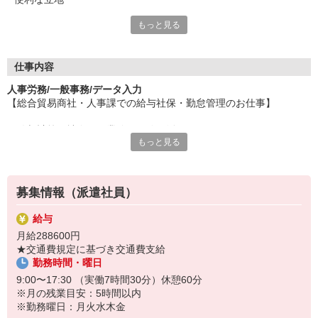
もっと見る
『パソナ』ならではの3つメリットで、
あなたのチャレンジを応援します！
☆安心して働きやすい環境！
仕事内容
有給休暇や交通費全額支給をはじめとした、
人事労務/一般事務/データ入力
充実の待遇で働きやすさバツグン！
【総合貿易商社・人事課での給与社保・勤怠管理のお仕事】
☆自分らしくキャリアアップ！
＼給与計算と社会保険業務の経験を活かせます！／
経験豊かなキャリアコーチによる
もっと見る
◇給与計算
キャリアステッププログラムで、
◇社会保険申請関係
あなたの成長を支援！
◇勤怠集計・管理
◇年末調整
☆豊富な福利厚生をご用意！
募集情報（派遣社員）
◇社員情報整理・マニュアル作成
気軽に相談できる相談窓口や定期健康診断、
※従業員数170名
利用が無料の保育園完備(淡路島、東京/青山)などでサポート
給与
月給288600円
≪おすすめポイント♪≫
★交通費規定に基づき交通費支給
＊和やかで質問しやすい雰囲気♪
勤務時間・曜日
＊同業務担当者がいて安心！
＊週4日もOK！（その場合在宅は応相談）・時短もOK！
9:00〜17:30 （実働7時間30分）休憩60分
＊業務習熟後は週1日在宅相談可！
※月の残業目安：5時間以内
※勤務曜日：月火水木金