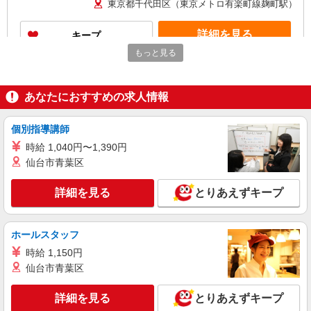
東京都千代田区（東京メトロ有楽町線麹町駅）
詳細を見る
キープ
もっと見る
紹介予定派遣
株式会社パソナ・東京キャリアセンター/KT6001173790
あなたにおすすめの求人情報
人事労務
時給1800円 ★交通費規定に基づき交通費支給
個別指導講師
東京都千代田区（秋葉原駅）
時給 1,040円〜1,390円
仙台市青葉区
詳細を見る
キープ
詳細を見る
とりあえずキープ
派遣社員
株式会社パソナ・東京キャリアセンター/KT6001177973
経理/一般事務/営業事務
ホールスタッフ
月給287400円 ★交通費規定に基づき交通費支
時給 1,150円
給
仙台市青葉区
東京都千代田区（日比谷駅）
詳細を見る
とりあえずキープ
詳細を見る
キープ