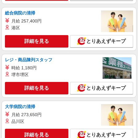
派遣社員
総合病院の清掃
株式会社パソナ・東京キャリアセンター/KT600117797301
月給 257,400円
経理/一般事務/営業事務
港区
月給287400円 ★交通費規定に基づき交通費支
給
詳細を見る
とりあえずキープ
東京都千代田区（日比谷駅）
詳細を見る
キープ
レジ・商品陳列スタッフ
時給 1,180円
派遣社員
堺市堺区
株式会社パソナ・東京キャリアセンター/KT6001175358
人事労務/一般事務
詳細を見る
とりあえずキープ
時給1880円 月収例：292000円 ★交通費規定に
基づき交通費支給
大学病院の清掃
東京都千代田区（東京メトロ千代田線新御茶ノ
水駅）
月給 273,650円
品川区
詳細を見る
キープ
詳細を見る
とりあえずキープ