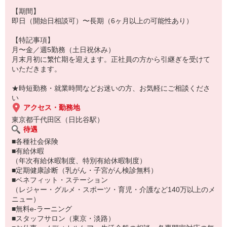
（お仕事番号：6001172596）
【期間】
即日（開始日相談可）〜長期（6ヶ月以上の可能性あり）
【特記事項】
月〜金／週5勤務（土日祝休み）
月末月初に繁忙期を迎えます。正社員の方から引継ぎを受けて
いただきます。
★時短勤務・就業時間などお迷いの方、お気軽にご相談くださ
い
アクセス・勤務地
東京都千代田区（日比谷駅）
待遇
■各種社会保険
■有給休暇
（年次有給休暇制度、特別有給休暇制度）
■定期健康診断（乳がん・子宮がん検診無料）
■ベネフィット・ステーション
（レジャー・グルメ・スポーツ・育児・介護など140万以上のメ
ニュー）
■無料e-ラーニング
■スタッフサロン（東京・淡路）