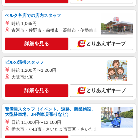
派遣社員
株式会社パソナ・東京キャリアセンター/KT600117323002
人事労務/一般事務/採用アシスタント
ベルク各店での店内スタッフ
月給290600円 ★交通費規定に基づき交通費支
時給 1,065円
給
古河市・佐野市・前橋市・高崎市・伊勢崎市・太田市・館林市・
東京都千代田区（東京メトロ銀座線虎ノ門駅）
詳細を見る
とりあえずキープ
詳細を見る
キープ
ビルの清掃スタッフ
派遣社員
株式会社パソナ・東京キャリアセンター/KT6001177777
時給 1,200円〜1,200円
大阪市北区
人事労務/一般事務
時給1880円 月収例：292000円 ★交通費規定に
詳細を見る
基づき交通費支給
とりあえずキープ
東京都千代田区（東京メトロ千代田線新御茶ノ
水駅）
警備員スタッフ（イベント、道路、商業施設、
大型駐車場、JR列車見張りなど）
詳細を見る
キープ
日給 11,000円〜12,100円
栃木市・小山市・さいたま市西区・さいたま市岩槻区・久喜市・
派遣社員
株式会社パソナ・東京キャリアセンター/KT6001175026