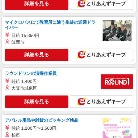
詳細を見る
とりあえずキープ
経理
月給303800円 ★交通費規定に基づき交通費支
給
マイクロバスにて教習所に通う生徒の送迎ドラ
イバー
東京都千代田区（秋葉原駅）
日給 15,850円
詳細を見る
キープ
箕面市
詳細を見る
とりあえずキープ
派遣社員
株式会社パソナ・東京キャリアセンター/KT600117323003
人事労務/一般事務/採用アシスタント
ラウンドワンの清掃作業員
月給290600円 ★交通費規定に基づき交通費支
時給 1,400円
給
大阪市城東区
東京都千代田区（東京メトロ銀座線虎ノ門駅）
詳細を見る
とりあえずキープ
詳細を見る
キープ
派遣社員
アパレル用品や雑貨のピッキング検品
株式会社パソナ・東京キャリアセンター/KT6001177469
時給 1,200円〜1,500円
経理/一般事務
柏市
月給273400円 ★交通費規定に基づき交通費支