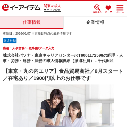
関東
の求人
▼エリア変更
仕事情報
企業情報
更新日：2026/08/07 ※更新日時点の最新情報です
派遣社員
職種：人事労務/一般事務/データ入力
株式会社パソナ・東京キャリアセンター/KT6001172596の経理・人
事・労務・総務・法務の求人情報詳細（派遣社員） - 千代田区
【東京・丸の内エリア】食品貿易商社／8月スタート
／在宅あり／1900円以上のお仕事です