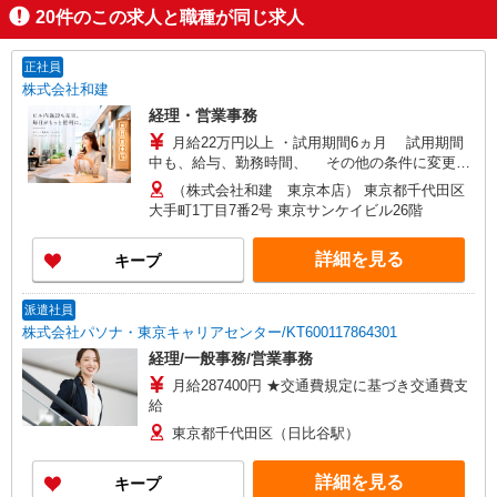
20
件のこの求人と職種が同じ求人
正社員
株式会社和建
経理・営業事務
月給22万円以上 ・試用期間6ヵ月 試用期間
中も、給与、勤務時間、 その他の条件に変更は
ありません。 ・固定残業代なし ・経験、能力、年
（株式会社和建 東京本店） 東京都千代田区
齢を考慮して決定 ・交通費全額支給 ・昇給あり
大手町1丁目7番2号 東京サンケイビル26階
詳細を見る
キープ
派遣社員
株式会社パソナ・東京キャリアセンター/KT600117864301
経理/一般事務/営業事務
月給287400円 ★交通費規定に基づき交通費支
給
東京都千代田区（日比谷駅）
詳細を見る
キープ