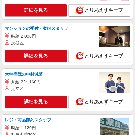
給
詳細を見る
とりあえずキープ
東京都千代田区（大手町駅）
詳細を見る
キープ
マンションの受付・案内スタッフ
時給 2,000円
派遣社員
渋谷区
株式会社パソナ・東京キャリアセンター/KT600117912001
経理/一般事務
詳細を見る
とりあえずキープ
月給299700円 ★交通費規定に基づき交通費支
給
東京都千代田区（飯田橋駅）
大学病院の中材滅菌
月給 254,160円
詳細を見る
キープ
足立区
派遣社員
詳細を見る
とりあえずキープ
株式会社パソナ・東京キャリアセンター/KT6001176306
人事労務/一般事務/データ入力
レジ・商品陳列スタッフ
月給290600円 ★交通費規定に基づき交通費支
給
時給 1,120円
東京都千代田区（東京メトロ銀座線虎ノ門駅）
神戸市垂水区