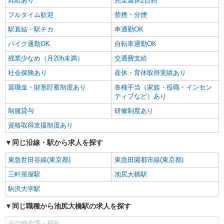
昇給あり
完全週休2日制
フルタイム歓迎
禁煙・分煙
駅直結・駅チカ
車通勤OK
バイク通勤OK
自転車通勤OK
残業少なめ（月20h未満）
交通費支給
社会保険あり
産休・育休取得実績あり
退職金・財形貯蓄制度あり
各種手当（家族・役職・インセン
ティブなど）あり
制服貸与
研修制度あり
資格取得支援制度あり
同じ沿線・駅から求人を探す
東急世田谷線(東京都)
東急田園都市線(東京都)
三軒茶屋駅
池尻大橋駅
駒沢大学駅
同じ職種から池尻大橋駅の求人を探す
その他介護・福祉