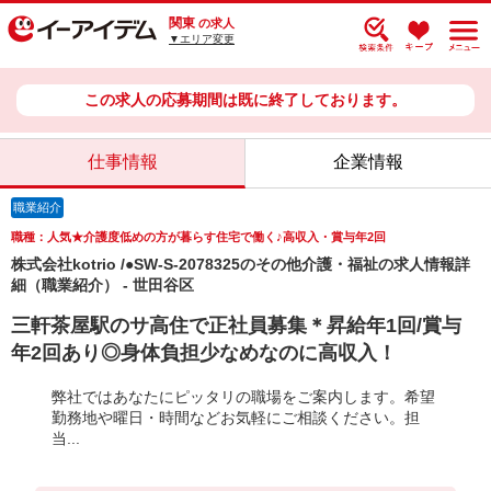
関東
の求人
▼エリア変更
この求人の応募期間は既に終了しております。
仕事情報
企業情報
職業紹介
職種：人気★介護度低めの方が暮らす住宅で働く♪高収入・賞与年2回
株式会社kotrio /●SW-S-2078325のその他介護・福祉の求人情報詳
細（職業紹介） - 世田谷区
三軒茶屋駅のサ高住で正社員募集＊昇給年1回/賞与
年2回あり◎身体負担少なめなのに高収入！
弊社ではあなたにピッタリの職場をご案内します。希望
勤務地や曜日・時間などお気軽にご相談ください。担
当...