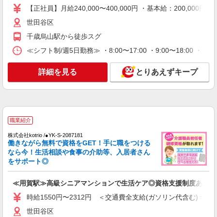
【正社員】月給240,000〜400,000円 ・基本給：200,0
【正社員】月給240,000〜400,000円 ・基本
給：200,000円〜220,000円 ・資格手当：10,000〜
世田谷区
30,000円 ・役職手当：10,000〜70,000円 ・処遇改
世田谷区
千歳烏山駅から徒歩スグ
善手当：20,000〜60,000円（勤続年数、保有資格
により変動） ・固定残業手当：20,000円（10時
≪シフト制/週5日勤務≫ ・8:00〜17:00 ・9:00〜18:00 ・
詳細を見る
キープ
間） ※固定残業時間を超過する場合には超過勤務
手当として別途支給 下記資格をお持ちの方歓迎 ・
詳細を見る
とりあえずキープ
認知症介護基礎研修 ・初任者研修 ・実務者研修
派遣社員
・介護福祉士 など
株式会社kotrio /●SW-H2-2102946
≪梅ケ丘駅近く≫日払可/日曜休☆障がい者の
軽作業補助など
時給1650円〜2312円 ＜日払い有/週払い有/交
職業紹介
通費全支給(ガソリン代含む)＞
株式会社kotrio /●YK-S-2087181
東京都世田谷区 ※最寄り駅：梅ヶ丘
働きながら無料で資格をGET！手に職をつける
なら今！生活相談や食事の介助等、入居者さん
詳細を見る
キープ
をサポート◎
派遣社員
≪用賀駅≫高級シニアマンションで生活ケア◎資格支援制度あり
株式会社kotrio /●SW-H2-1816780
時給1550円〜2312円 ＜交通費全支給(ガソリン代含む)＞
高級シニアマンションで見回り/生活相談など
世田谷区
≪千歳烏山駅≫