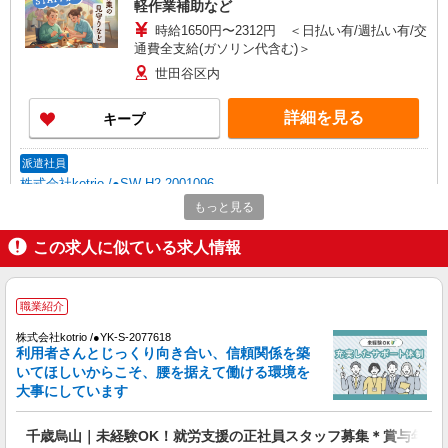
軽作業補助など
時給1650円〜2312円 ＜日払い有/週払い有/交
通費全支給(ガソリン代含む)＞
世田谷区内
詳細を見る
キープ
派遣社員
株式会社kotrio /●SW-H2-2001096
≪日払いOK≫日収1.2万円超！就労支援施設の
もっと見る
サポートSTAFF募集
この求人に似ている求人情報
時給1500円〜 ＜日払い有/週払い有/交通費全
支給(ガソリン代含む)＞
世田谷区
職業紹介
詳細を見る
株式会社kotrio /●YK-S-2077618
キープ
利用者さんとじっくり向き合い、信頼関係を築
いてほしいからこそ、腰を据えて働ける環境を
職業紹介
大事にしています
株式会社kotrio /●YK-S-2077618
千歳烏山｜未経験OK！就労支援の正社員スタ
千歳烏山｜未経験OK！就労支援の正社員スタッフ募集＊賞与年2回
ッフ募集＊賞与年2回♪