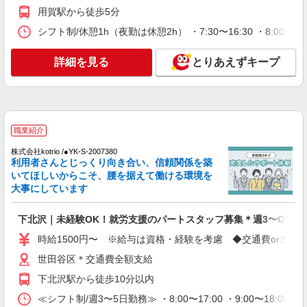
時給1650円〜2312円 ＜日払い有/週払い有/交
用賀駅から徒歩5分
通費全支給(ガソリン代含む)＞
シフト制/休憩1h（夜勤は休憩2h） ・7:30〜16:30 ・8:00〜13
世田谷区 千歳烏山駅すぐ
詳細を見る
とりあえずキープ
詳細を見る
キープ
派遣社員
株式会社kotrio /●SW-H2-1854201
千歳烏山駅近く★障がい者デイサービスでの見
職業紹介
守りや補助など★
株式会社kotrio /●YK-S-2007380
時給1650円〜2312円 ＜日払い有/週払い有/交
利用者さんとじっくり向き合い、信頼関係を築
通費全支給(ガソリン代含む)＞
いてほしいからこそ、腰を据えて働ける環境を
大事にしています
世田谷区 千歳烏山駅すぐ
下北沢｜未経験OK！就労支援のパートスタッフ募集＊週3〜OK♪
詳細を見る
キープ
時給1500円〜 ※給与は資格・経験を考慮 ◆交通費orガソ
派遣社員
世田谷区＊交通費全額支給
株式会社kotrio /●SW-H2-1958236
下北沢駅から徒歩10分以内
明大前駅｜未経験でも簡単！障がい者デイで軽
作業サポート＆ケア
≪シフト制/週3〜5日勤務≫ ・8:00〜17:00 ・9:00〜18:00