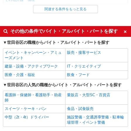
関連する条件をもっと見る
同じ雇用形態から池尻大橋駅の求人を探す
職業紹介
同じ特徴から池尻大橋駅の求人を探す
その他の条件でバイト・アルバイト・パートを探す
入社日応相談
未経験歓迎
世田谷区の職種からバイト・アルバイト・パートを探す
経験者・有資格者歓迎
新卒・第二新卒歓迎
イベント・キャンペーン・アミュ
販売・接客サービス
女性活躍中
主婦・主夫歓迎
ーズメント
フリーター歓迎
学歴不問
建築・設備・アクティブワーク
IT・クリエイティブ
ブランクOK
ミドル（40代～）活躍中
医療・介護・福祉
飲食・フード
エルダー（50代～）活躍中
シニア（60代～）活躍中
世田谷区の人気の職種からバイト・アルバイト・パートを探す
高収入・高額
ボーナス・賞与あり
看護師・保健師・看護助手・助産
量販店・大型SC・百貨店
昇給あり
完全週休2日制
師
フルタイム歓迎
禁煙・分煙
スイーツ・ケーキ・パン
食品・試食販売
駅直結・駅チカ
車通勤OK
中型（2t・4t）ドライバー
施設警備・交通誘導警備・駐車輪
場管理・イベント警備
バイク通勤OK
自転車通勤OK