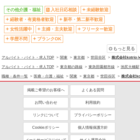
残業少なめ（月20h未満）
交通費支給
その他介護・福祉
入社日応相談
未経験歓迎
社会保険あり
産休・育休取得実績あり
経験者・有資格者歓迎
新卒・第二新卒歓迎
退職金・財形貯蓄制度あり
各種手当（家族・役職・インセン
ティブなど）あり
女性活躍中
主婦・主夫歓迎
フリーター歓迎
制服貸与
研修制度あり
学歴不問
ブランクOK
資格取得支援制度あり
もっと見る
同じ職種から求人を探す
アルバイト・バイト・求人TOP
関東
東京都
世田谷区
株式会社kotrio 
医療・介護・福祉
アルバイト・バイト・求人TOP
東京都の路線
東急田園都市線
池尻大橋駅
職種・条件一覧
医療・介護・福祉
関東
東京都
世田谷区
株式会社kot
同じ特徴から求人を探す
未経験歓迎
ミドル（40代～）活躍中
掲載ご希望のお客様へ
よくある質問
ボーナス・賞与あり
車通勤OK
お問い合わせ
利用規約
交通費支給
社会保険あり
産休・育休取得実績あり
リンクについて
プライバシーポリシー
Cookieポリシー
個人情報保護方針