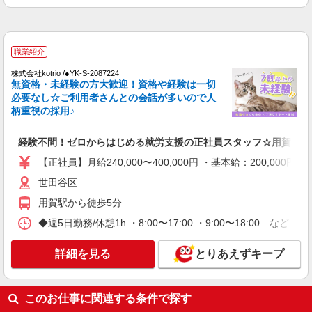
世田谷区
詳細を見る
キープ
職業紹介
株式会社kotrio /●YK-S-2087224
派遣社員
無資格・未経験の方大歓迎！資格や経験は一切
株式会社kotrio /●SW-H2-1993280
必要なし☆ご利用者さんとの会話が多いので人
用賀駅｜はじめてでも安心♪教育体制◎就労支
柄重視の採用♪
援STAFF
時給1500円〜 ＜日払い有/週払い有/交通費全
経験不問！ゼロからはじめる就労支援の正社員スタッフ☆用賀駅
支給(ガソリン代含む)＞
【正社員】月給240,000〜400,000円 ・基本給：200,0
世田谷区
世田谷区
詳細を見る
キープ
用賀駅から徒歩5分
◆週5日勤務/休憩1h ・8:00〜17:00 ・9:00〜18:00 な
職業紹介
株式会社kotrio /●YK-S-2007380
詳細を見る
とりあえずキープ
下北沢｜未経験OK！就労支援のパートスタッ
フ募集＊週3〜OK♪
時給1500円〜 ※給与は資格・経験を考慮
このお仕事に関連する条件で探す
◆交通費orガソリン代全額支給