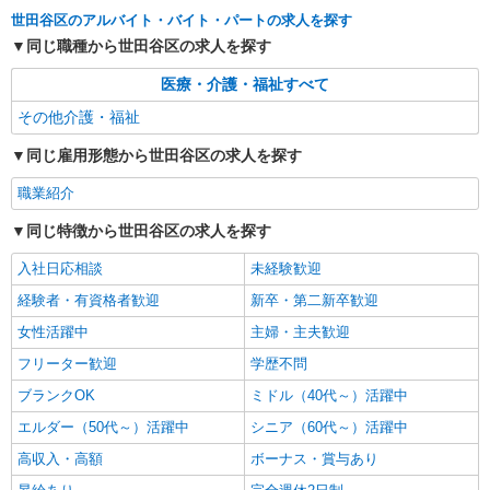
世田谷区＊交通費全額支給
世田谷区のアルバイト・バイト・パートの求人を探す
同じ職種から世田谷区の求人を探す
詳細を見る
キープ
医療・介護・福祉すべて
派遣社員
その他介護・福祉
株式会社kotrio /●SW-H2-1958238
同じ雇用形態から世田谷区の求人を探す
下北沢駅｜未経験でも簡単！障がい者デイで軽
作業サポート＆ケア
職業紹介
時給1650円〜2312円 ＜日払い有/週払い有/交
通費全支給(ガソリン代含む)＞
同じ特徴から世田谷区の求人を探す
世田谷区代田付近
入社日応相談
未経験歓迎
経験者・有資格者歓迎
新卒・第二新卒歓迎
詳細を見る
キープ
女性活躍中
主婦・主夫歓迎
フリーター歓迎
学歴不問
ブランクOK
ミドル（40代～）活躍中
エルダー（50代～）活躍中
シニア（60代～）活躍中
高収入・高額
ボーナス・賞与あり