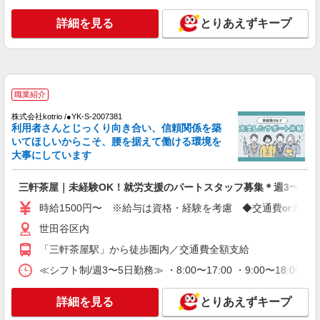
時給1650円〜2312円 ＜日払い有/週払い有/交
通費全支給(ガソリン代含む)＞
詳細を見る
とりあえずキープ
東京都世田谷区 ※最寄り駅：明大前
詳細を見る
キープ
職業紹介
派遣社員
株式会社ミライエ
株式会社kotrio /●YK-S-2007381
利用者さんとじっくり向き合い、信頼関係を築
介護スタッフ/介護付有料老人ホーム
いてほしいからこそ、腰を据えて働ける環境を
時給：1,650円〜1,700円 フルシフト可能な介
大事にしています
護福祉士：1,700円 □月収例 時給1,700円、日勤帯
週5日勤務、介護福祉士の場合 時給1,700円×168時
世田谷区用賀
三軒茶屋｜未経験OK！就労支援のパートスタッフ募集＊週3〜OK♪
間＝285,600円 ※上記は介護福祉士保有者の場
合 ※初任者研修（旧ヘルパー2級）や実務者も歓
時給1500円〜 ※給与は資格・経験を考慮 ◆交通費orガソ
詳細を見る
キープ
迎！ ※資格、経験年数、派遣先によって金額変動
あり
世田谷区内
職業紹介
「三軒茶屋駅」から徒歩圏内／交通費全額支給
株式会社kotrio /●YK-S-2087181
≪シフト制/週3〜5日勤務≫ ・8:00〜17:00 ・9:00〜18:00
≪用賀駅≫高級シニアマンションで生活ケア◎
資格支援制度あり
詳細を見る
とりあえずキープ
時給1550円〜2312円 ＜交通費全支給(ガソリ
ン代含む)＞