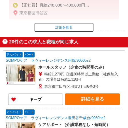
【正社員】月給240,000〜400,000円
・基本給：200,000円〜220,000円
東京都世田谷区
・資格手当：10,000〜30,000円
・役職手当：10,000〜70,000円
・処遇改善手当：20,000〜60,000円（勤続年数、保
詳細を見る
ID：AE0708995518
有資格により変動）
・固定残業手当：20,000円（10時間）
20
件のこの求人と職種が同じ求人
※固定残業時間を超過する場合には超過勤務手当と
掲載期間終了
して別途支給
・夜勤手当：10,000円/1回（上記給与とは別に支給
アルバイト
パート
）
SOMPOケア ラヴィーレレジデンス用賀/9050bz2
ホールスタッフ（夕食の時間帯のみ）
下記資格をお持ちの方歓迎
時給1,270円 ◎週20時間以上勤務（社保加入
・認知症介護基礎研修
者）の場合は時給1,320円
・初任者研修
・実務者研修
東京都世田谷区用賀3丁目6番3号
・介護福祉士 など
詳細を見る
キープ
アルバイト
パート
SOMPOケア ラヴィーレレジデンス世田谷千歳台/9060bz2
ケアサポート（介護業務なし・短時間）