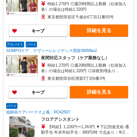
時給1,270円 ◎週20時間以上勤務（社保加入
者）の場合は時給1,320円
東京都世田谷区千歳台6丁目11番55号
詳細を見る
キープ
アルバイト
パート
SOMPOケア ラヴィーレレジデンス用賀/9050bo2
夜間対応スタッフ（ケア業務なし）
時給1,270円 ◎週20時間以上勤務（社保加入
者）の場合は時給1,320円 ◎深夜割増あり
（22:00〜翌5:00）時給1,588円〜
東京都世田谷区用賀3丁目6番3号
詳細を見る
キープ
パート
祖師谷ケアパークそよ風：RO42507
フロアアシスタント
【時給】1,226円〜1,263円 ▼下記別途支給 通
勤手当 年末年始手当：380円/時 寸志あり：年2回