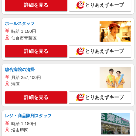
東京都世田谷区上祖師谷1丁目37-1
詳細を見る
とりあえずキープ
詳細を見る
キープ
ホールスタッフ
パート
時給 1,150円
ツクイ世田谷経堂（訪問入浴）
仙台市青葉区
訪問入浴 介護スタッフ（オペレーター）
時給1,507円〜1,757円 ★土・祝日は時給100円
詳細を見る
とりあえずキープ
アップ！ ・居住支援特別手当:120円/時間含む ※
給与幅は資格・経験等による
東京都世田谷区宮坂2-11-13
総合病院の清掃
詳細を見る
キープ
月給 257,400円
港区
パート
ツクイ・サンシャイン成城（有料老人ホーム）
詳細を見る
とりあえずキープ
有料老人ホーム 介護スタッフ （ケアクル
ー）
レジ・商品陳列スタッフ
時給1,400円〜1,599円 ★土日祝日は時給100円
アップ！ ・夜勤手当:1万円/回 ・居住支援特別手
時給 1,180円
当:120円/時給含む ※給与幅は資格・経験等による
東京都世田谷区上祖師谷六丁目29番19号
堺市堺区