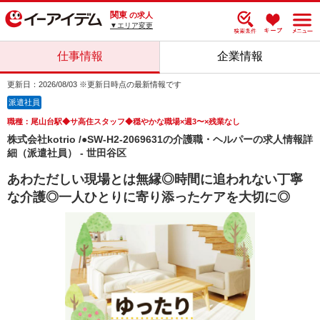
関東
の求人
▼エリア変更
仕事情報
企業情報
更新日：2026/08/03 ※更新日時点の最新情報です
派遣社員
職種：尾山台駅◆サ高住スタッフ◆穏やかな職場×週3〜×残業なし
株式会社kotrio /●SW-H2-2069631の介護職・ヘルパーの求人情報詳
細（派遣社員） - 世田谷区
あわただしい現場とは無縁◎時間に追われない丁寧
な介護◎一人ひとりに寄り添ったケアを大切に◎