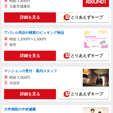
時給 1,400円
時、18時〜）：時給2,025円〜 ＊日曜祝日：時給
正社員
1,920円〜 ◎身体介助、生活援助が同時給 ◎キャ
大阪市城東区
SOMPOケア ラヴィーレ世田谷船橋/5012aa1
ンセル手当：職務時給の60％支給 ※居住支援特別
介護スタッフ
手当は勤続5年目までの方はさらに時給＋50円（再
詳細を見る
とりあえずキープ
入社者は除く）
【実務者研修】 月給：269,500円 年収例：364
万円〜 【初任者研修・無資格】 月給：259,800円
年収例：351万円〜 ※職務手当、（東京都）居住
東京都世田谷区船橋6-23-18
アパレル用品や雑貨のピッキング検品
支援特別手当、日祝手当（月平均2回分）、夜勤手
当（月平均5回分）等、毎月平均的に支払われる手
時給 1,200円〜1,500円
詳細を見る
キープ
当を含みます。 ※居住支援特別手当は勤続5年目
柏市
までの方はさらに1万円支給（再入社は除く） ◎
賞与：基本給2.08ヶ月分/年支給 ◎残業時は別途時
正社員
詳細を見る
とりあえずキープ
間外手当支給（超過1分〜）
そんぽの家S 上野毛駅前/2061ba1
介護スタッフ
【介護福祉士】 月給：339,300円 年収例：450
マンションの受付・案内スタッフ
万円〜 ※職務手当、特別職務手当、特別地域手
時給 2,000円
当、（東京都）居住支援特別手当、特別夜勤手
東京都世田谷区上野毛3丁目12-17
渋谷区
当、日祝手当（月平均2回分）、夜勤手当（月平均
5回分）等、毎月平均的に支払われる手当を含みま
詳細を見る
キープ
す。 ※居住支援特別手当は勤続5年目までの方は
詳細を見る
とりあえずキープ
さらに1万円支給（再入社は除く） ◎賞与：基本
給2.08ヶ月分/年支給 ◎残業時は別途時間外手当支
正社員
給（超過1分〜）
大学病院の中材滅菌
そんぽの家S 成城西/2060ba1