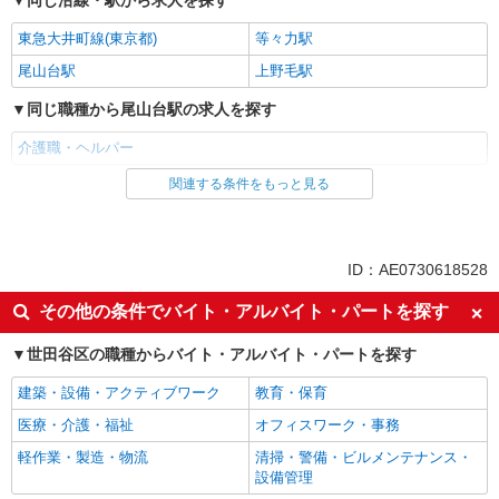
同じ沿線・駅から求人を探す
東急大井町線(東京都)
等々力駅
尾山台駅
上野毛駅
同じ職種から尾山台駅の求人を探す
介護職・ヘルパー
関連する条件をもっと見る
同じ雇用形態から尾山台駅の求人を探す
派遣社員
同じ特徴から尾山台駅の求人を探す
ID：AE0730618528
入社日応相談
未経験歓迎
その他の条件でバイト・アルバイト・パートを探す
経験者・有資格者歓迎
新卒・第二新卒歓迎
世田谷区の職種からバイト・アルバイト・パートを探す
女性活躍中
主婦・主夫歓迎
建築・設備・アクティブワーク
教育・保育
フリーター歓迎
学歴不問
医療・介護・福祉
オフィスワーク・事務
ブランクOK
ミドル（40代～）活躍中
軽作業・製造・物流
清掃・警備・ビルメンテナンス・
エルダー（50代～）活躍中
シニア（60代～）活躍中
設備管理
高収入・高額
ボーナス・賞与あり