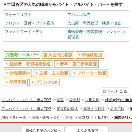
世田谷区の人気の職種からバイト・アルバイト・パートを探す
昇給あり
完全週休2日制
フォークリフト
アパレル販売
フルタイム歓迎
禁煙・分煙
フロント・受付・フロア案内
入出庫・商品管理・検品・検査
駅直結・駅チカ
車通勤OK
ファストフード・デリ
建物管理・設備管理・マンション
バイク通勤OK
自転車通勤OK
管理員
残業少なめ（月20h未満）
交通費支給
社会保険あり
産休・育休取得実績あり
介護職・ヘルパー
入社日応相談
未経験歓迎
退職金・財形貯蓄制度あり
各種手当（家族・役職・インセン
経験者・有資格者歓迎
新卒・第二新卒歓迎
ティブなど）あり
制服貸与
研修制度あり
女性活躍中
主婦・主夫歓迎
フリーター歓迎
資格取得支援制度あり
学歴不問
ブランクOK
同じ職種から求人を探す
もっと見る
アルバイト・バイト・求人TOP
関東
東京都
世田谷区
株式会社kotrio 
医療・介護・福祉
アルバイト・バイト・求人TOP
東京都の路線
東急大井町線
尾山台駅
介護職・ヘルパー
職種・条件一覧
医療・介護・福祉
関東
東京都
世田谷区
株式会社kot
同じ特徴から求人を探す
掲載ご希望のお客様へ
よくある質問
未経験歓迎
ミドル（40代～）活躍中