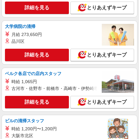
詳細を見る
キープ
詳細を見る
とりあえずキープ
パート
大学病院の清掃
ツクイ・サンシャイン成城（有料老人ホーム）
有料老人ホーム 日勤専従介護スタッフ （ケ
月給 273,650円
アクルー）
品川区
時給1,400円〜1,599円 ★土日祝日は時給100円
アップ！ ・居住支援特別手当:120円/時給含む ※
詳細を見る
とりあえずキープ
給与幅は資格・経験等による
東京都世田谷区上祖師谷六丁目29番19号
ベルク各店での店内スタッフ
詳細を見る
キープ
時給 1,065円
古河市・佐野市・前橋市・高崎市・伊勢崎市・太田市・館林市・
正社員
SOMPOケア 世田谷 定期巡回/4017ia1
詳細を見る
とりあえずキープ
介護スタッフ
【介護福祉士】 月給：324,300円 年収例：428
万円〜 ※職務手当、特別職務手当、特別地域手
ビルの清掃スタッフ
当、（東京都）居住支援特別手当、働きがい向上
東京都世田谷区三軒茶屋1-37-8 ワコーレ64
手当、日祝手当（月平均2回分）、在宅手当（月平
時給 1,200円〜1,200円
10階
均15回分）、深夜勤手当（月平均5回分）等、毎月
大阪市北区
平均的に支払われる手当を含みます。 ※居住支援