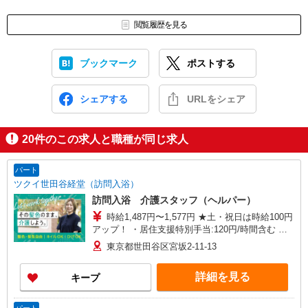
閲覧履歴を見る
ブックマーク
ポストする
シェアする
URLをシェア
20
件のこの求人と職種が同じ求人
パート
ツクイ世田谷経堂（訪問入浴）
訪問入浴 介護スタッフ（ヘルパー）
時給1,487円〜1,577円 ★土・祝日は時給100円
アップ！ ・居住支援特別手当:120円/時間含む ※
給与幅は資格・経験等による
東京都世田谷区宮坂2-11-13
詳細を見る
キープ