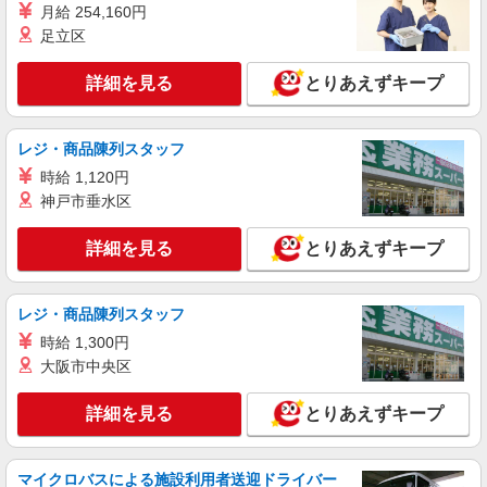
介護スタッフ
月給 254,160円
足立区
【実務者研修】 月給：255,000円 年収例：350
万円〜 【初任者研修】 月給：245,300円 年収例：
335万円〜 ※職務手当、（東京都）居住支援特別
詳細を見る
東京都世田谷区喜多見9丁目22-7
とりあえずキープ
手当、日祝手当（月平均2回分）、夜勤手当（月平
均5回分）等、毎月平均的に支払われる手当を含み
詳細を見る
キープ
ます。 ※居住支援特別手当は勤続5年目までの方
レジ・商品陳列スタッフ
はさらに1万円支給（再入社は除く） ◎賞与：基
本給2.08ヶ月分/年支給 ◎残業時は別途時間外手当
時給 1,120円
正社員
支給（超過1分〜）
神戸市垂水区
そんぽの家 成城南/1015aa1
介護スタッフ
詳細を見る
とりあえずキープ
【介護福祉士】 月給：342,300円 年収例：454
万円〜 ※職務手当、特別職務手当、特別地域手
当、（東京都）居住支援特別手当、働きがい向上
東京都世田谷区喜多見1丁目31-10
手当、特別夜勤手当、日祝手当（月平均2回分）、
レジ・商品陳列スタッフ
夜勤手当（月平均5回分）等、毎月平均的に支払わ
時給 1,300円
詳細を見る
キープ
れる手当を含みます。 ※居住支援特別手当は勤続
大阪市中央区
5年目までの方はさらに1万円支給（再入社は除
く） ◎賞与：基本給2.08ヶ月分/年支給 ◎残業時
は別途時間外手当支給（超過1分〜）
詳細を見る
とりあえずキープ
マイクロバスによる施設利用者送迎ドライバー