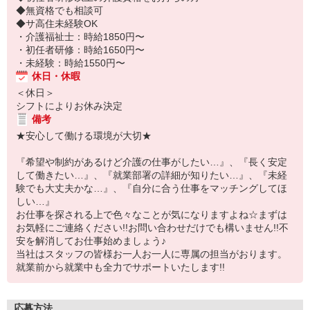
◆無資格でも相談可
◆サ高住未経験OK
・介護福祉士：時給1850円〜
・初任者研修：時給1650円〜
・未経験：時給1550円〜
休日・休暇
＜休日＞
シフトによりお休み決定
備考
★安心して働ける環境が大切★
『希望や制約があるけど介護の仕事がしたい…』、『長く安定
して働きたい…』、『就業部署の詳細が知りたい…』、『未経
験でも大丈夫かな…』、『自分に合う仕事をマッチングしてほ
しい…』
お仕事を探される上で色々なことが気になりますよね☆まずは
お気軽にご連絡ください!!お問い合わせだけでも構いません!!不
安を解消してお仕事始めましょう♪
当社はスタッフの皆様お一人お一人に専属の担当がおります。
就業前から就業中も全力でサポートいたします!!
応募方法