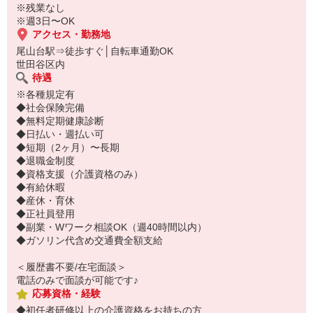
※残業なし
※週3日〜OK
アクセス・勤務地
尾山台駅⇒徒歩すぐ│自転車通勤OK
世田谷区内
待遇
※各種規定有
◆社会保険完備
◆無料定期健康診断
◆日払い・週払い可
◆短期（2ヶ月）〜長期
◆退職金制度
◆資格支援（介護資格のみ）
◆有給休暇
◆産休・育休
◆正社員登用
◆副業・Wワーク相談OK（週40時間以内）
◆ガソリン代含め交通費全額支給
＜履歴書不要/在宅面談＞
電話のみで面談が可能です♪
応募資格・経験
◆初任者研修以上の介護資格をお持ちの方