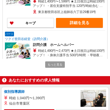
時給1,400円〜1,599円 ★土日祝日は時給100円
アップ！ ・居住支援特別手当:120円/時給含む ※
給与幅は資格・経験等による
東京都世田谷区上祖師谷六丁目29番19号
詳細を見る
キープ
パート
ツクイ世田谷経堂（訪問介護）
訪問介護 ホームヘルパー
時給1,490円〜2,470円 ★土日祝日は時給100円
アップ！ ・身体介護手当:500円/時間 ・早朝夜間
深夜手当:300円/時間 （18:00〜翌07:59の時間
東京都世田谷区宮坂2-11-13
帯） ・ICT手当:2,000円/月 ・深夜割増は別途支給
もっと見る
・ケア→ケアの移動時間も賃金（時給）を支給 ・
詳細を見る
キープ
居住支援特別手当:120円/時間含む ※給与幅は資
格・経験等による
あなたにおすすめの求人情報
パート
ツクイ世田谷上祖師谷（デイサービス）
個別指導講師
デイサービス 介護スタッフ（ケアクルー）
時給 1,040円〜1,390円
時給1,346円〜1,577円 ★土日祝日は時給100円
仙台市青葉区
アップ！ ・居住支援特別手当:120円/時間含む ※
給与幅は資格・経験等による