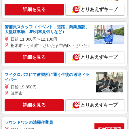
詳細を見る
キープ
特別手当は勤続5年目までの方はさらに1万円支給
詳細を見る
（再入社は除く） ◎賞与：基本給2.08ヶ月分/年支
とりあえずキープ
給 ◎残業時は別途時間外手当支給（超過1分〜）
正社員
SOMPOケア ラヴィーレレジデンス世田谷千歳台/9060ba1
警備員スタッフ（イベント、道路、商業施設、
介護スタッフ
大型駐車場、JR列車見張りなど）
【実務者研修】 月給：240,000円 年収例：330
日給 11,000円〜12,100円
万円〜 【初任者研修】 月給：230,300円 年収例：
栃木市・小山市・さいたま市西区・さいたま市岩槻区・久喜市・
320万円〜 ※職務手当、（東京都）居住支援特別
東京都世田谷区千歳台6丁目11番55号
手当、日祝手当（月平均2回分）、夜勤手当（月平
均2回分）等、毎月平均的に支払われる手当を含み
詳細を見る
とりあえずキープ
詳細を見る
キープ
ます。 ※居住支援特別手当は勤続5年目までの方
はさらに1万円支給（再入社は除く） ◎賞与：基
本給2.08ヶ月分/年支給 ◎残業時は別途時間外手当
マイクロバスにて教習所に通う生徒の送迎ドラ
アルバイト
パート
支給（超過1分〜）
イバー
そんぽの家S 上野毛/2058bc2
登録ヘルパー
日給 15,850円
箕面市
★（東京都）居住支援特別手当対象求人 【介
護福祉士】時給1,700円 ◎週20時間以上勤務（社
保加入者）の場合は時給1,750円 ＊早朝夜間（〜8
詳細を見る
とりあえずキープ
東京都世田谷区中町5丁目35-7
時、18時〜）：時給2,103円〜 ＊日曜祝日：時給
2,000円〜 【実務者研修・初任者研修（ヘルパー1
詳細を見る
キープ
級・2級）】時給1,620円 ◎週20時間以上勤務（社
ラウンドワンの清掃作業員
保加入者）の場合は時給1,670円 ＊早朝夜間（〜8