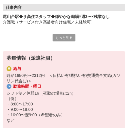
仕事内容
尾山台駅◆サ高住スタッフ◆穏やかな職場×週3〜×残業なし
介護職（サービス付き高齢者向け住宅／未経験可）
▼主なお仕事▼
もっと見る
・食事や入浴などの介助
・移動する際のお手伝い
・施設内やお部屋の簡単なお掃除
・お話し相手やレクリエーションのサポート
募集情報（派遣社員）
など
給与
接客や販売経験を活かしたい方にぴったり◎
時給1650円〜2312円 ＜日払い有/週払い有/交通費全支給(ガソ
効率重視の働き方ではなく、人と向き合う仕事。
リン代含む)＞
バタバタしない環境で、一人ひとりにしっかり寄り添う介護ができ
勤務時間・曜日
ます♪
シフト制／休憩1h（夜勤の場合は2h）
（例）
・8:00〜17:00
・9:00〜18:00
・16:00〜翌9:00（希望者のみ）
など