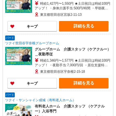
時給1,427円〜1,550円 ★土日祝日は時給100円
アップ！ ・身体介護手当:500円/時間 ・早朝夜間
深夜手当:300円/時間 （18:00〜翌07:59の時間
東京都世田谷区宮坂2-11-13
帯） ・ICT手当:2,000円/月 ・深夜割増は別途支給
・ケア→ケアの移動時間も賃金（時給）を支給 ・
詳細を見る
キープ
居住支援特別手当:120円/時給含む ※給与幅は資
格・経験等による
パート
ツクイ世田谷宇奈根グループホーム
グループホーム 介護スタッフ（ケアクルー）
＿夜勤専従
時給1,346円〜1,577円 ★土日祝日は時給100円
アップ！ ・夜勤手当:7,000円/回 ・居住支援特別
手当:120円/時間含む ※給与幅は資格・経験等によ
東京都世田谷区宇奈根2-15-18
る
詳細を見る
キープ
パート
ツクイ・サンシャイン成城（有料老人ホーム）
有料老人ホーム 介護スタッフ （ケアクル
ー）入浴専門