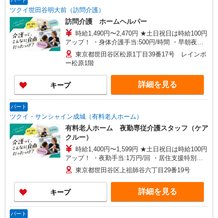
パート
ツクイ世田谷明大前（訪問介護）
訪問介護 ホームヘルパー
時給1,490円〜2,470円 ★土日祝日は時給100円
アップ！ ・身体介護手当:500円/時間 ・早朝夜間
深夜手当:300円/時間 （18:00〜翌07:59の時間
東京都世田谷区松原1丁目39番17号 レインボ
帯） ・ICT手当:2,000円/月 ・ケア→ケアの移動時
ー松原1階
間も賃金（時給）を支給 ・特定事業所加算手
当:60円/時間 ・居住支援特別手当:120円/時間含む
詳細を見る
キープ
※給与幅は資格・経験等による
パート
ツクイ・サンシャイン成城（有料老人ホーム）
有料老人ホーム 夜勤専従介護スタッフ（ケア
クルー）
時給1,400円〜1,599円 ★土日祝日は時給100円
アップ！ ・夜勤手当:1万円/回 ・居住支援特別手
当:120円/時給含む ※給与幅は資格・経験等による
東京都世田谷区上祖師谷六丁目29番19号
詳細を見る
キープ
パート