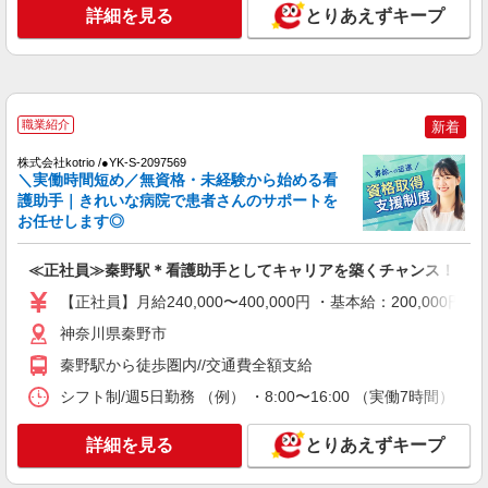
詳細を見る
とりあえずキープ
時給1550円〜2312円 ＜交通費全支給(ガソリ
ン代含む)＞
秦野市戸川近く
詳細を見る
キープ
職業紹介
新着
NEW
株式会社kotrio /●YK-S-2097569
職業紹介
＼実働時間短め／無資格・未経験から始める看
株式会社kotrio /●YK-S-2156527
護助手｜きれいな病院で患者さんのサポートを
秦野駅＊資格取得支援あり！病院の看護助手
お任せします◎
◆未経験歓迎
【正社員】月給240,000〜400,000円 ・基本
≪正社員≫秦野駅＊看護助手としてキャリアを築くチャンス！
給：200,000円〜220,000円 ・資格手当：10,000〜
30,000円 ・役職手当：10,000〜70,000円 ・処遇改
【正社員】月給240,000〜400,000円 ・基本給：200,0
横浜市神奈川区橋本町 最寄り駅：東神奈川
善手当：20,000〜60,000円（勤続年数、保有資格
神奈川県秦野市
により変動） ・固定残業手当：20,000円（10時
詳細を見る
キープ
間） ※固定残業時間を超過する場合には超過勤務
秦野駅から徒歩圏内//交通費全額支給
手当として別途支給 ・夜勤手当：10,000円/1回
シフト制/週5日勤務 （例） ・8:00〜16:00 （実働7時間） ・
（上記給与とは別に支給） 下記資格をお持ちの方
NEW
職業紹介
歓迎 ・認知症介護基礎研修 ・初任者研修 ・実務
株式会社kotrio /●YK-S-2097400
者研修 ・介護福祉士 など
詳細を見る
とりあえずキープ
鶴巻温泉駅│チーム医療の一員。未経験でも
力になれる看護助手