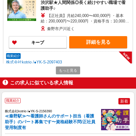
渋沢駅★人間関係◎長く続けやすい職場で看
護助手♪
【正社員】月給240,000〜400,000円 ・基本
給：200,000円〜220,000円 ・資格手当：10,000〜
30,000円 ・役職手当：10,000〜70,000円 ・処遇改
秦野市戸川近く
善手当：20,000〜60,000円（勤続年数、保有資格
により変動） ・固定残業手当：20,000円（10時
詳細を見る
キープ
間） ※固定残業時間を超過する場合には超過勤務
手当として別途支給 ・夜勤手当：10,000円/1回
（上記給与とは別に支給） 下記資格をお持ちの方
NEW
職業紹介
歓迎 ・認知症介護基礎研修 ・初任者研修 ・実務
株式会社kotrio /●YK-S-2097403
者研修 ・介護福祉士 など
秦野駅│チーム医療の一員。未経験でも力に
もっと見る
なれる看護助手
この求人に似ている求人情報
【正社員】月給240,000〜400,000円 ・基本
給：200,000円〜220,000円 ・資格手当：10,000〜
30,000円 ・役職手当：10,000〜70,000円 ・処遇改
神奈川県秦野市
善手当：20,000〜60,000円（勤続年数、保有資格
職業紹介
新着
により変動） ・固定残業手当：20,000円（10時
詳細を見る
キープ
間） ※固定残業時間を超過する場合には超過勤務
株式会社kotrio /●YK-S-2156390
手当として別途支給 ・夜勤手当：10,000円/1回
≪秦野駅≫〜看護師さんのサポート担当（看護
（上記給与とは別に支給） 下記資格をお持ちの方
NEW
助手）のパート募集です〜資格経験不問/正社員
職業紹介
歓迎 ・認知症介護基礎研修 ・初任者研修 ・実務
登用制度有
株式会社kotrio /●YK-S-2155536
者研修 ・介護福祉士 など