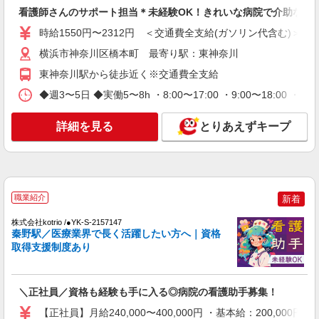
≪秦野駅≫のシニアマンション▼服薬管理や
看護師さんのサポート担当＊未経験OK！きれいな病院で介助など
健康管理がメイン
月給32万〜50万円＜昇給年1回/賞与年2回/交通
時給1550円〜2312円 ＜交通費全支給(ガソリン代含む)＞
費全額支給/経験考慮＞
横浜市神奈川区橋本町 最寄り駅：東神奈川
横浜市神奈川区橋本町 最寄り駅：東神奈川
東神奈川駅から徒歩近く※交通費全支給
詳細を見る
キープ
◆週3〜5日 ◆実働5〜8h ・8:00〜17:00 ・9:00〜18:
NEW
詳細を見る
とりあえずキープ
職業紹介
株式会社kotrio /●YK-S-2097566
≪正社員≫鶴巻温泉駅＊看護助手としてキャ
リアを築くチャンス！
【正社員】月給240,000〜400,000円 ・基本
職業紹介
新着
給：200,000円〜220,000円 ・資格手当：10,000〜
30,000円 ・役職手当：10,000〜70,000円 ・処遇改
神奈川県秦野市
株式会社kotrio /●YK-S-2157147
善手当：20,000〜60,000円（勤続年数、保有資格
秦野駅／医療業界で長く活躍したい方へ｜資格
により変動） ・固定残業手当：20,000円（10時
取得支援制度あり
詳細を見る
キープ
間） ※固定残業時間を超過する場合には超過勤務
手当として別途支給 ・夜勤手当：10,000円/1回
（上記給与とは別に支給） 下記資格をお持ちの方
NEW
職業紹介
歓迎 ・認知症介護基礎研修 ・初任者研修 ・実務
＼正社員／資格も経験も手に入る◎病院の看護助手募集！
株式会社kotrio /●YK-S-2156391
者研修 ・介護福祉士 など
【正社員】月給240,000〜400,000円 ・基本給：200,0
看護師さんのサポート担当＊未経験OK！き