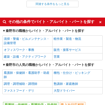
関連する条件をもっと見る
同じ雇用形態から秦野駅の求人を探す
職業紹介
同じ特徴から秦野駅の求人を探す
その他の条件でバイト・アルバイト・パートを探す
入社日応相談
未経験歓迎
秦野市の職種からバイト・アルバイト・パートを探す
経験者・有資格者歓迎
新卒・第二新卒歓迎
清掃・警備・ビルメンテナンス・
軽作業・製造・物流
女性活躍中
主婦・主夫歓迎
設備管理
フリーター歓迎
学歴不問
オフィスワーク・事務
販売・接客サービス
ブランクOK
ミドル（40代～）活躍中
建築・設備・アクティブワーク
営業
エルダー（50代～）活躍中
シニア（60代～）活躍中
秦野市の人気の職種からバイト・アルバイト・パートを探す
高収入・高額
ボーナス・賞与あり
看護師・保健師・看護助手・助産
梱包・仕分け・ピッキング
昇給あり
完全週休2日制
師
フルタイム歓迎
禁煙・分煙
調理・調理補助・調理師
塾講師・家庭教師
駅直結・駅チカ
車通勤OK
ファストフード・デリ
大型ドライバー
バイク通勤OK
自転車通勤OK
残業少なめ（月20h未満）
交通費支給
看護師・保健師・看護助手・助産師
入社日応相談