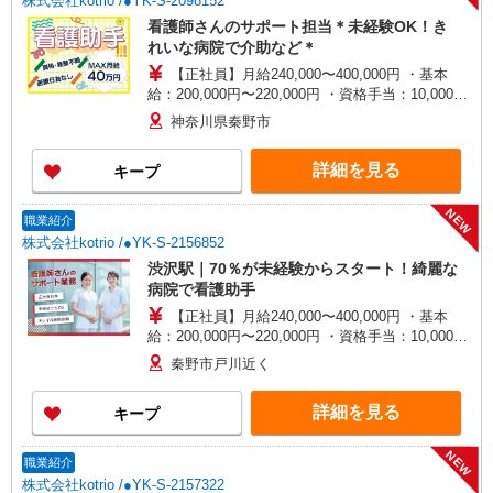
株式会社kotrio /●YK-S-2098152
看護師さんのサポート担当＊未経験OK！き
れいな病院で介助など＊
【正社員】月給240,000〜400,000円 ・基本
給：200,000円〜220,000円 ・資格手当：10,000〜
30,000円 ・役職手当：10,000〜70,000円 ・処遇改
神奈川県秦野市
善手当：20,000〜60,000円（勤続年数、保有資格
により変動） ・固定残業手当：20,000円（10時
詳細を見る
キープ
間） ※固定残業時間を超過する場合には超過勤務
手当として別途支給 ・夜勤手当：10,000円/1回
（上記給与とは別に支給） 下記資格をお持ちの方
NEW
職業紹介
歓迎 ・認知症介護基礎研修 ・初任者研修 ・実務
株式会社kotrio /●YK-S-2156852
者研修 ・介護福祉士 など
渋沢駅｜70％が未経験からスタート！綺麗な
病院で看護助手
【正社員】月給240,000〜400,000円 ・基本
給：200,000円〜220,000円 ・資格手当：10,000〜
30,000円 ・役職手当：10,000〜70,000円 ・処遇改
秦野市戸川近く
善手当：20,000〜60,000円（勤続年数、保有資格
により変動） ・固定残業手当：20,000円（10時
詳細を見る
キープ
間） ※固定残業時間を超過する場合には超過勤務
手当として別途支給 ・夜勤手当：10,000円/1回
（上記給与とは別に支給） 下記資格をお持ちの方
NEW
職業紹介
歓迎 ・認知症介護基礎研修 ・初任者研修 ・実務
株式会社kotrio /●YK-S-2157322