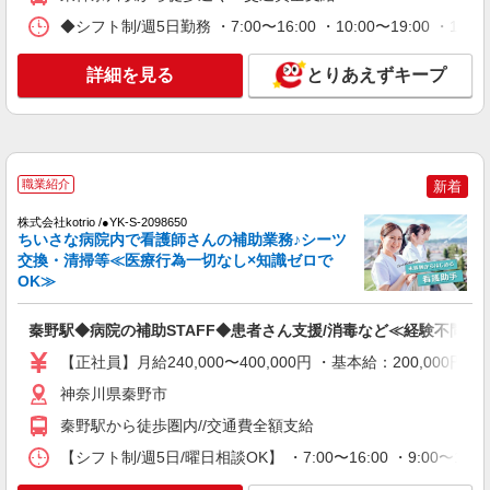
♪医療行為なし
◆シフト制/週5日勤務 ・7:00〜16:00 ・10:00〜19:00 ・1
時給1600円〜2250円 ＜日払い有/週払い有/交
通費全支給(ガソリン代含む)＞
詳細を見る
とりあえずキープ
秦野市【最寄り駅：渋沢駅すぐ】
詳細を見る
キープ
NEW
職業紹介
職業紹介
新着
株式会社kotrio /●YK-S-2157808
秦野駅近く☆きれいな病院の看護助手☆最高
株式会社kotrio /●YK-S-2098650
ちいさな病院内で看護師さんの補助業務♪シーツ
月給40万＊.・：゜
交換・清掃等≪医療行為一切なし×知識ゼロで
【正社員】月給240,000〜400,000円 ・基本
OK≫
給：200,000円〜220,000円 ・資格手当：10,000〜
30,000円 ・役職手当：10,000〜70,000円 ・処遇改
横浜市神奈川区橋本町 最寄り駅：東神奈川
秦野駅◆病院の補助STAFF◆患者さん支援/消毒など≪経験不問≫
善手当：20,000〜60,000円（勤続年数、保有資格
により変動） ・固定残業手当：20,000円（10時
【正社員】月給240,000〜400,000円 ・基本給：200,0
詳細を見る
キープ
間） ※固定残業時間を超過する場合には超過勤務
手当として別途支給 ・夜勤手当：10,000円/1回
神奈川県秦野市
（上記給与とは別に支給） 下記資格をお持ちの方
NEW
職業紹介
秦野駅から徒歩圏内//交通費全額支給
歓迎 ・認知症介護基礎研修 ・初任者研修 ・実務
株式会社kotrio /●YK-S-2083400
者研修 ・介護福祉士 など
【シフト制/週5日/曜日相談OK】 ・7:00〜16:00 ・9:00〜18:
渋沢駅☆医療行為なし！パートタイムの看護
助手♪未経験OK！