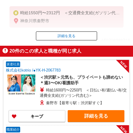
時給1550円〜2312円 ＜交通費全支給(ガソリン代含
む)＞
神奈川県秦野市
詳細を見る
ID：AE0708988718
20
件のこの求人と職種が同じ求人
掲載期間終了
NEW
派遣社員
株式会社kotrio /●YK-H-2067783
＜渋沢駅＞元気も、プライベートも諦めない
＊週3〜OK/看護助手
時給1600円〜2250円 ＜日払い有/週払い有/交
通費全支給(ガソリン代含む)＞
秦野市【最寄り駅：渋沢駅すぐ】
詳細を見る
キープ
NEW
職業紹介