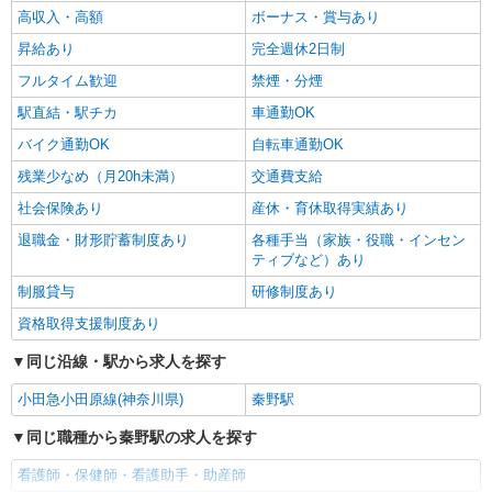
【正社員】月給240,000〜400,000円 ・基本
高収入・高額
ボーナス・賞与あり
給：200,000円〜220,000円 ・資格手当：10,000〜
30,000円 ・役職手当：10,000〜70,000円 ・処遇改
昇給あり
完全週休2日制
秦野市戸川近く
善手当：20,000〜60,000円（勤続年数、保有資格
フルタイム歓迎
禁煙・分煙
により変動） ・固定残業手当：20,000円（10時
詳細を見る
キープ
間） ※固定残業時間を超過する場合には超過勤務
駅直結・駅チカ
車通勤OK
手当として別途支給 ・夜勤手当：10,000円/1回
（上記給与とは別に支給） 下記資格をお持ちの方
バイク通勤OK
自転車通勤OK
歓迎 ・認知症介護基礎研修 ・初任者研修 ・実務
残業少なめ（月20h未満）
交通費支給
者研修 ・介護福祉士 など
社会保険あり
産休・育休取得実績あり
退職金・財形貯蓄制度あり
各種手当（家族・役職・インセン
ティブなど）あり
制服貸与
研修制度あり
資格取得支援制度あり
同じ沿線・駅から求人を探す
小田急小田原線(神奈川県)
秦野駅
同じ職種から秦野駅の求人を探す
看護師・保健師・看護助手・助産師