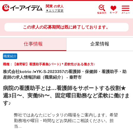
関東
の求人
▼エリア変更
この求人の応募期間は既に終了しております。
仕事情報
企業情報
職業紹介
職種：【秦野駅】看護助手募集(パート)＊柔軟性がある働き方♪
株式会社kotrio /●YK-S-2023357の看護師・保健師・看護助手・助
産師の求人情報詳細（職業紹介） - 秦野市
病院の看護助手とは…看護師をサポートする役割★
週3日〜、実働5h〜、固定曜日勤務など柔軟に働けま
す♪
弊社ではあなたにピッタリの職場をご案内します。希望
勤務地や曜日・時間などお気軽にご相談ください。担
当...