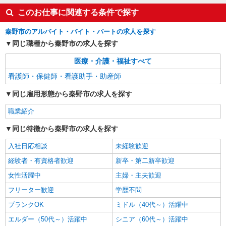
【正社員】月給240,000〜400,000円 ・基本
このお仕事に関連する条件で探す
給：200,000円〜220,000円 ・資格手当：10,000〜
30,000円 ・役職手当：10,000〜70,000円 ・処遇改
神奈川県秦野市
秦野市のアルバイト・バイト・パートの求人を探す
善手当：20,000〜60,000円（勤続年数、保有資格
により変動） ・固定残業手当：20,000円（10時
同じ職種から秦野市の求人を探す
詳細を見る
キープ
間） ※固定残業時間を超過する場合には超過勤務
手当として別途支給 ・夜勤手当：10,000円/1回
医療・介護・福祉すべて
（上記給与とは別に支給） 下記資格をお持ちの方
NEW
派遣社員
看護師・保健師・看護助手・助産師
歓迎 ・認知症介護基礎研修 ・初任者研修 ・実務
株式会社kotrio /●YK-H-2100851
者研修 ・介護福祉士 など
同じ雇用形態から秦野市の求人を探す
＜高時給＞秦野駅近くの病院で安定した働き
方を★看護助手♪
職業紹介
時給1600円〜2250円 ＜日払い有/週払い有/交
通費全支給(ガソリン代含む)＞
同じ特徴から秦野市の求人を探す
秦野市 【最寄駅：秦野】
入社日応相談
未経験歓迎
詳細を見る
経験者・有資格者歓迎
新卒・第二新卒歓迎
キープ
女性活躍中
主婦・主夫歓迎
NEW
職業紹介
フリーター歓迎
学歴不問
株式会社kotrio /●YK-S-2156528
ブランクOK
ミドル（40代～）活躍中
渋沢駅＊資格取得支援あり！病院の看護助手
◆未経験歓迎
エルダー（50代～）活躍中
シニア（60代～）活躍中