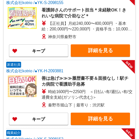
株式会社kotrio /●YK-S-2098155
看護師さんのサポート担当＊未経験OK！き
れいな病院で介助など＊
【正社員】月給240,000〜400,000円 ・基本
給：200,000円〜220,000円 ・資格手当：10,000〜
30,000円 ・役職手当：10,000〜70,000円 ・処遇改
神奈川県秦野市
善手当：20,000〜60,000円（勤続年数、保有資格
により変動） ・固定残業手当：20,000円（10時
詳細を見る
キープ
間） ※固定残業時間を超過する場合には超過勤務
手当として別途支給 ・夜勤手当：10,000円/1回
（上記給与とは別に支給） 下記資格をお持ちの方
NEW
派遣社員
歓迎 ・認知症介護基礎研修 ・初任者研修 ・実務
株式会社kotrio /●YK-H-2093881
者研修 ・介護福祉士 など
善は急げ≫≫≫履歴書不要＆面接なし！駅チ
カ病院で看護助手急募
時給1600円〜2250円 ＜日払い有/週払い有/交
通費全支給(ガソリン代含む)＞
秦野市堀山下｜最寄り：渋沢駅
詳細を見る
キープ
NEW
職業紹介