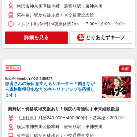
れいな病院で介助など＊
横浜市神奈川区橋本町 最寄り駅：東神奈川
時給1550円〜2312円 ＜交通費全支給(ガソリ
東神奈川駅から徒歩近く※交通費全支給
ン代含む)＞
＜シフト制/休憩1h/夜勤休憩2h＞ ・7:00〜16:00 ・9:00〜1
秦野市戸川近く
詳細を見る
とりあえずキープ
詳細を見る
キープ
NEW
職業紹介
株式会社kotrio /●YK-S-2157147
＼正社員／資格も経験も手に入る◎病院の看
職業紹介
新着
護助手募集！
【正社員】月給240,000〜400,000円 ・基本
株式会社kotrio /●YK-S-2156527
患者さんの毎日を支えるサポーター＊働きなが
給：200,000円〜220,000円 ・資格手当：10,000〜
ら資格取得◎あなたのキャリアアップを応援し
30,000円 ・役職手当：10,000〜70,000円 ・処遇改
横浜市神奈川区橋本町 最寄り駅：東神奈川
善手当：20,000〜60,000円（勤続年数、保有資格
ます！
により変動） ・固定残業手当：20,000円（10時
詳細を見る
キープ
間） ※固定残業時間を超過する場合には超過勤務
秦野駅＊資格取得支援あり！病院の看護助手◆未経験歓迎
手当として別途支給 ・夜勤手当：10,000円/1回
（上記給与とは別に支給） 下記資格をお持ちの方
NEW
【正社員】月給240,000〜400,000円 ・基本給：200,0
派遣社員
歓迎 ・認知症介護基礎研修 ・初任者研修 ・実務
株式会社kotrio /●YK-H-1956572
横浜市神奈川区橋本町 最寄り駅：東神奈川
者研修 ・介護福祉士 など
渋沢駅｜看護師さんのサポートスタッフ募集
東神奈川駅から徒歩近く※交通費全支給