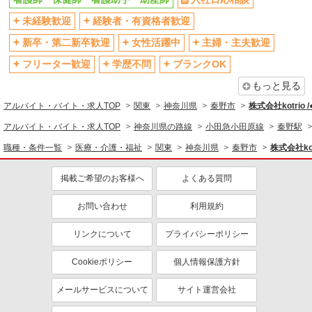
社会保険あり
産休・育休取得実績あり
未経験歓迎
経験者・有資格者歓迎
退職金・財形貯蓄制度あり
各種手当（家族・役職・インセン
新卒・第二新卒歓迎
女性活躍中
主婦・主夫歓迎
ティブなど）あり
フリーター歓迎
学歴不問
ブランクOK
制服貸与
研修制度あり
もっと見る
資格取得支援制度あり
アルバイト・バイト・求人TOP
関東
神奈川県
秦野市
株式会社kotrio 
同じ職種から求人を探す
アルバイト・バイト・求人TOP
神奈川県の路線
小田急小田原線
秦野駅
医療・介護・福祉
職種・条件一覧
医療・介護・福祉
関東
神奈川県
秦野市
株式会社kot
看護師・保健師・看護助手・助産師
掲載ご希望のお客様へ
よくある質問
同じ特徴から求人を探す
未経験歓迎
お問い合わせ
ミドル（40代～）活躍中
利用規約
ボーナス・賞与あり
車通勤OK
リンクについて
プライバシーポリシー
交通費支給
社会保険あり
Cookieポリシー
個人情報保護方針
産休・育休取得実績あり
メールサービスについて
サイト運営会社