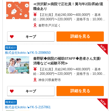
者研修 ・介護福祉士 など
≪渋沢駅≫病院で正社員！賞与年2回/昇給/退
職金あり
【正社員】月給240,000〜400,000円 ・基本
給：200,000円〜220,000円 ・資格手当：10,000〜
30,000円 ・役職手当：10,000〜70,000円 ・処遇改
秦野市戸川近く
善手当：20,000〜60,000円（勤続年数、保有資格
により変動） ・固定残業手当：20,000円（10時
詳細を見る
キープ
間） ※固定残業時間を超過する場合には超過勤務
手当として別途支給 ・夜勤手当：10,000円/1回
（上記給与とは別に支給） 下記資格をお持ちの方
NEW
職業紹介
歓迎 ・認知症介護基礎研修 ・初任者研修 ・実務
株式会社kotrio /●YK-S-2098650
者研修 ・介護福祉士 など
秦野駅◆病院の補助STAFF◆患者さん支援/
消毒など≪経験不問≫
【正社員】月給240,000〜400,000円 ・基本
給：200,000円〜220,000円 ・資格手当：10,000〜
30,000円 ・役職手当：10,000〜70,000円 ・処遇改
神奈川県秦野市
善手当：20,000〜60,000円（勤続年数、保有資格
により変動） ・固定残業手当：20,000円（10時
詳細を見る
キープ
間） ※固定残業時間を超過する場合には超過勤務
手当として別途支給 ・夜勤手当：10,000円/1回
（上記給与とは別に支給） 下記資格をお持ちの方
NEW
職業紹介
歓迎 ・認知症介護基礎研修 ・初任者研修 ・実務
株式会社kotrio /●YK-S-2157861
者研修 ・介護福祉士 など