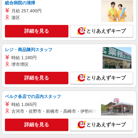
総合病院の清掃
世代から大人気♪
月給 257,400円
時給2400円〜3000円 ＜日払い有/週払い有/交
港区
通費全支給(ガソリン代含む)＞
秦野市【最寄り駅：渋沢駅すぐ】
詳細を見る
とりあえずキープ
詳細を見る
キープ
レジ・商品陳列スタッフ
派遣社員
時給 1,180円
株式会社トラストグロース 新宿本社 第2営業部
堺市堺区
特別養護老人ホームでの看護師
時給：2200円
詳細を見る
とりあえずキープ
神奈川県秦野市
詳細を見る
キープ
ベルク各店での店内スタッフ
時給 1,065円
派遣社員
古河市・佐野市・前橋市・高崎市・伊勢崎市・太田市・館林市・
株式会社kotrio /●YK-H-1528573
＼ゆったりした職場で働きたい方／秦野＊病院
詳細を見る
とりあえずキープ
でシーツ交換など
時給1600円〜2250円 ◆日払い/週払いOK/交