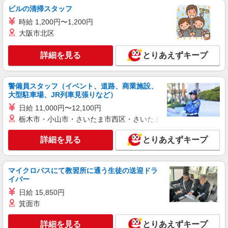
通費全支給（ガソリン代含む）◆
ビルの清掃スタッフ
秦野市 【最寄駅：秦野】
時給 1,200円〜1,200円
大阪市北区
詳細を見る
キープ
詳細を見る
とりあえずキープ
職業紹介
株式会社kotrio /●YK-S-2096743
警備員スタッフ（イベント、道路、商業施設、
定員で即終了！時給2400円〜★秦野駅＊高級
大型駐車場、JR列車見張りなど）
老人ホームの看護師
日給 11,000円〜12,100円
時給2400円〜＜交通費全額支給(ガソリン代含
栃木市・小山市・さいたま市西区・さいたま市岩槻区・久喜市・
む)＞
神奈川県秦野市
詳細を見る
とりあえずキープ
詳細を見る
キープ
マイクロバスにて教習所に通う生徒の送迎ドラ
派遣社員
イバー
株式会社kotrio /●YK-H-2014062
日給 15,850円
高収入を目指したい方必見！未経験でも日収
箕面市
1.2万〜可！看護助手
時給1600円〜2250円 ＜日払い有/週払い有/交
詳細を見る
とりあえずキープ