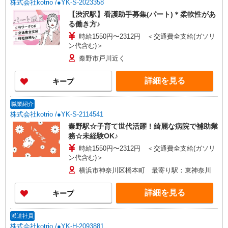
株式会社kotrio /●YK-S-2023358
【渋沢駅】看護助手募集(パート)＊柔軟性があ
る働き方♪
時給1550円〜2312円 ＜交通費全支給(ガソリ
ン代含む)＞
秦野市戸川近く
詳細を見る
キープ
職業紹介
株式会社kotrio /●YK-S-2114541
秦野駅☆子育て世代活躍！綺麗な病院で補助業
務☆未経験OK♪
時給1550円〜2312円 ＜交通費全支給(ガソリ
ン代含む)＞
横浜市神奈川区橋本町 最寄り駅：東神奈川
詳細を見る
キープ
派遣社員
株式会社kotrio /●YK-H-2093881