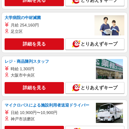
詳細を見る
とりあえずキープ
30,000円 ・役職手当：10,000〜70,000円 ・処遇改
横浜市神奈川区橋本町 最寄り駅：東神奈川
善手当：20,000〜60,000円（勤続年数、保有資格
により変動） ・固定残業手当：20,000円（10時
大学病院の中材滅菌
詳細を見る
キープ
間） ※固定残業時間を超過する場合には超過勤務
月給 254,160円
手当として別途支給 ・夜勤手当：10,000円/1回
（上記給与とは別に支給） 下記資格をお持ちの方
足立区
職業紹介
歓迎 ・認知症介護基礎研修 ・初任者研修 ・実務
株式会社kotrio /●YK-S-2022500
者研修 ・介護福祉士 など
詳細を見る
とりあえずキープ
渋沢駅＊未経験スタート7割！病院のパート看
護助手/週3〜OK
時給1550円〜2312円 ＜交通費全支給(ガソリ
レジ・商品陳列スタッフ
ン代含む)＞
時給 1,300円
秦野市戸川近く
大阪市中央区
詳細を見る
キープ
詳細を見る
とりあえずキープ
派遣社員
株式会社トラストグロース 新宿本社 第2営業部
マイクロバスによる施設利用者送迎ドライバー
介護老人保健施設での看護師
日給 10,900円〜10,900円
時給：2050円〜 ※資格や経験などによる
神戸市須磨区
神奈川県秦野市