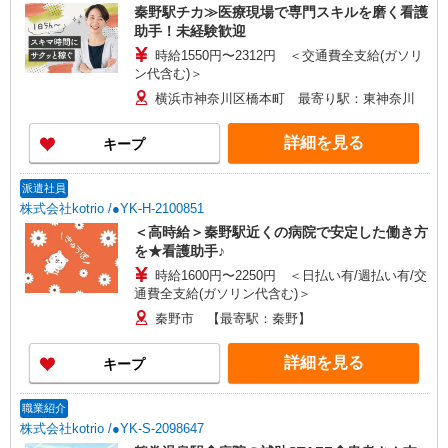
秦野駅チカ≫医療現場で専門スキルを磨く看護
助手！未経験歓迎
時給1550円〜2312円 ＜交通費全支給(ガソリ
ン代含む)＞
横浜市神奈川区橋本町 最寄り駅：東神奈川
詳細を見る
キープ
派遣社員
株式会社kotrio /●YK-H-2100851
＜高時給＞秦野駅近くの病院で安定した働き方
を★看護助手♪
時給1600円〜2250円 ＜日払い有/週払い有/交
通費全支給(ガソリン代含む)＞
秦野市 【最寄駅：秦野】
詳細を見る
キープ
職業紹介
株式会社kotrio /●YK-S-2098647