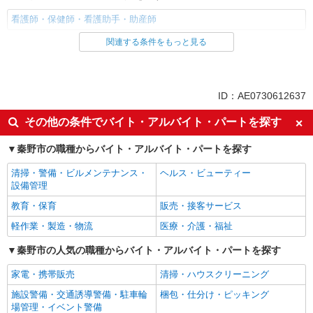
看護師・保健師・看護助手・助産師
関連する条件をもっと見る
同じ雇用形態から秦野駅の求人を探す
職業紹介
同じ特徴から秦野駅の求人を探す
ID：AE0730612637
入社日応相談
未経験歓迎
その他の条件でバイト・アルバイト・パートを探す
経験者・有資格者歓迎
新卒・第二新卒歓迎
秦野市の職種からバイト・アルバイト・パートを探す
女性活躍中
主婦・主夫歓迎
清掃・警備・ビルメンテナンス・
ヘルス・ビューティー
フリーター歓迎
学歴不問
設備管理
ブランクOK
ミドル（40代～）活躍中
教育・保育
販売・接客サービス
エルダー（50代～）活躍中
シニア（60代～）活躍中
軽作業・製造・物流
医療・介護・福祉
高収入・高額
ボーナス・賞与あり
秦野市の人気の職種からバイト・アルバイト・パートを探す
昇給あり
完全週休2日制
家電・携帯販売
清掃・ハウスクリーニング
フルタイム歓迎
禁煙・分煙
施設警備・交通誘導警備・駐車輪
梱包・仕分け・ピッキング
駅直結・駅チカ
車通勤OK
場管理・イベント警備