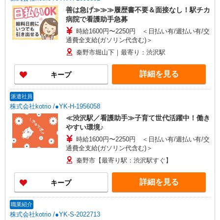
善は急げ≫≫≫履歴書不要＆面接なし！駅チカ
病院で看護助手急募
時給1600円〜2250円 ＜日払い有/週払い有/交
通費全支給(ガソリン代含む)＞
秦野市堀山下｜最寄り：渋沢駅
詳細を見る
キープ
派遣社員
株式会社kotrio /●YK-H-1956058
≪渋沢駅／看護助手≫子育て世代活躍中！働き
やすい環境♪
時給1600円〜2250円 ＜日払い有/週払い有/交
通費全支給(ガソリン代含む)＞
秦野市【最寄り駅：渋沢駅すぐ】
詳細を見る
キープ
職業紹介
株式会社kotrio /●YK-S-2022713