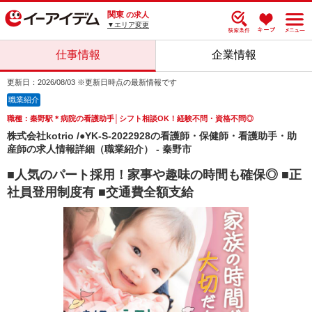
関東
の求人
▼エリア変更
仕事情報
企業情報
更新日：2026/08/03 ※更新日時点の最新情報です
職業紹介
職種：秦野駅＊病院の看護助手│シフト相談OK！経験不問・資格不問◎
株式会社kotrio /●YK-S-2022928の看護師・保健師・看護助手・助
産師の求人情報詳細（職業紹介） - 秦野市
■人気のパート採用！家事や趣味の時間も確保◎ ■正
社員登用制度有 ■交通費全額支給