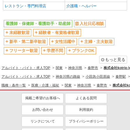
バイク通勤OK
自転車通勤OK
レストラン・専門料理店
介護職・ヘルパー
残業少なめ（月20h未満）
交通費支給
社会保険あり
産休・育休取得実績あり
看護師・保健師・看護助手・助産師
入社日応相談
退職金・財形貯蓄制度あり
各種手当（家族・役職・インセン
未経験歓迎
経験者・有資格者歓迎
ティブなど）あり
制服貸与
研修制度あり
新卒・第二新卒歓迎
女性活躍中
主婦・主夫歓迎
資格取得支援制度あり
フリーター歓迎
学歴不問
ブランクOK
同じ職種から求人を探す
もっと見る
アルバイト・バイト・求人TOP
関東
神奈川県
秦野市
株式会社kotrio 
医療・介護・福祉
アルバイト・バイト・求人TOP
神奈川県の路線
小田急小田原線
秦野駅
看護師・保健師・看護助手・助産師
職種・条件一覧
医療・介護・福祉
関東
神奈川県
秦野市
株式会社kot
同じ特徴から求人を探す
掲載ご希望のお客様へ
よくある質問
未経験歓迎
ミドル（40代～）活躍中
ボーナス・賞与あり
車通勤OK
お問い合わせ
利用規約
交通費支給
社会保険あり
リンクについて
プライバシーポリシー
産休・育休取得実績あり