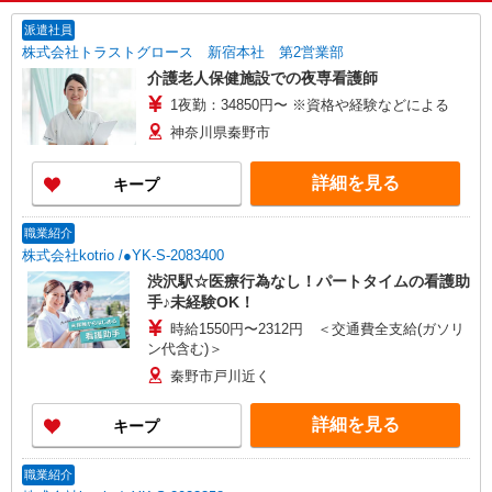
派遣社員
株式会社トラストグロース 新宿本社 第2営業部
介護老人保健施設での夜専看護師
1夜勤：34850円〜 ※資格や経験などによる
神奈川県秦野市
詳細を見る
キープ
職業紹介
株式会社kotrio /●YK-S-2083400
渋沢駅☆医療行為なし！パートタイムの看護助
手♪未経験OK！
時給1550円〜2312円 ＜交通費全支給(ガソリ
ン代含む)＞
秦野市戸川近く
詳細を見る
キープ
職業紹介