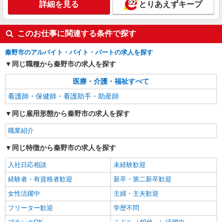
詳細を見る
とりあえずキープ
詳細を見る
キープ
このお仕事に関連する条件で探す
派遣社員
株式会社kotrio /●YK-H-2093918
秦野市のアルバイト・バイト・パートの求人を探す
善は急げ≫≫≫履歴書不要＆面接なし！駅チカ
同じ職種から秦野市の求人を探す
病院で看護助手急募
時給1600円〜2250円 ＜日払い有/週払い有/交
医療・介護・福祉すべて
通費全支給(ガソリン代含む)＞
看護師・保健師・看護助手・助産師
秦野市 【最寄駅：秦野】
同じ雇用形態から秦野市の求人を探す
詳細を見る
キープ
職業紹介
同じ特徴から秦野市の求人を探す
入社日応相談
未経験歓迎
経験者・有資格者歓迎
新卒・第二新卒歓迎
女性活躍中
主婦・主夫歓迎
フリーター歓迎
学歴不問