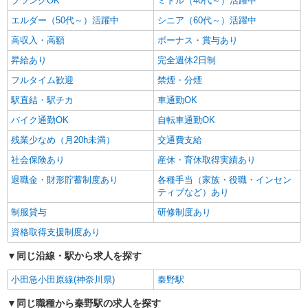
ブランクOK
ミドル（40代～）活躍中
エルダー（50代～）活躍中
シニア（60代～）活躍中
高収入・高額
ボーナス・賞与あり
昇給あり
完全週休2日制
フルタイム歓迎
禁煙・分煙
駅直結・駅チカ
車通勤OK
バイク通勤OK
自転車通勤OK
残業少なめ（月20h未満）
交通費支給
社会保険あり
産休・育休取得実績あり
退職金・財形貯蓄制度あり
各種手当（家族・役職・インセン
ティブなど）あり
制服貸与
研修制度あり
資格取得支援制度あり
同じ沿線・駅から求人を探す
小田急小田原線(神奈川県)
秦野駅
同じ職種から秦野駅の求人を探す