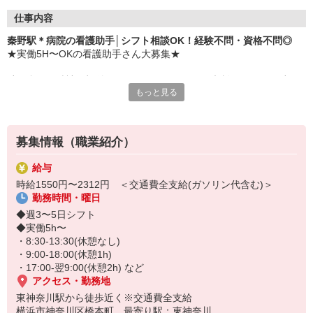
仕事内容
秦野駅＊病院の看護助手│シフト相談OK！経験不問・資格不問◎
★実働5H〜OKの看護助手さん大募集★
助け合いの精神が根付いているので、シフトの相談もしやすい空気
もっと見る
感の職場◎
オンとオフをしっかり切り替えて、笑顔で働ける環境です。
〜仕事内容〜
募集情報（職業紹介）
◆環境維持： 病室の清掃・シーツ交換
◆生活介助： 患者様の食事介助・入浴介助等
給与
◆準備作業： 医療器具のセット、消毒作業
時給1550円〜2312円 ＜交通費全支給(ガソリン代含む)＞
◆管理業務： 備品の在庫管理・発注、搬送
勤務時間・曜日
など
◆週3〜5日シフト
◆実働5h〜
・8:30-13:30(休憩なし)
・9:00-18:00(休憩1h)
・17:00-翌9:00(休憩2h) など
アクセス・勤務地
東神奈川駅から徒歩近く※交通費全支給
横浜市神奈川区橋本町 最寄り駅：東神奈川