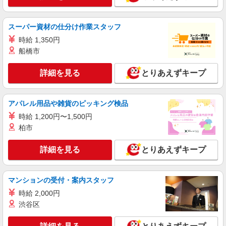
通費全支給(ガソリン代含む)＞
秦野市【最寄り駅：渋沢駅すぐ】
スーパー資材の仕分け作業スタッフ
詳細を見る
キープ
時給 1,350円
船橋市
派遣社員
株式会社kotrio /●YK-H-2067783
詳細を見る
とりあえずキープ
＜渋沢駅＞元気も、プライベートも諦めない＊
週3〜OK/看護助手
アパレル用品や雑貨のピッキング検品
時給1600円〜2250円 ＜日払い有/週払い有/交
通費全支給(ガソリン代含む)＞
時給 1,200円〜1,500円
秦野市【最寄り駅：渋沢駅すぐ】
柏市
詳細を見る
詳細を見る
キープ
とりあえずキープ
職業紹介
マンションの受付・案内スタッフ
株式会社kotrio /●YK-S-2023143
時給 2,000円
≪秦野駅≫無資格・未経験OKの看護助手！医
療行為なし♪
渋谷区
【正社員】月給240,000〜400,000円 ・基本
給：200,000円〜220,000円 ・資格手当：10,000〜