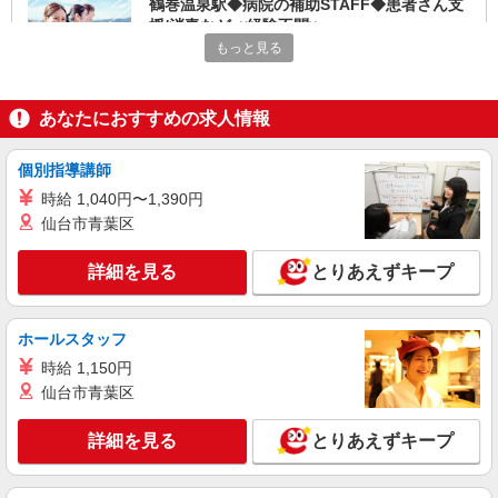
鶴巻温泉駅◆病院の補助STAFF◆患者さん支
援/消毒など≪経験不問≫
もっと見る
【正社員】月給240,000〜400,000円 ・基本
給：200,000円〜220,000円 ・資格手当：10,000〜
30,000円 ・役職手当：10,000〜70,000円 ・処遇改
神奈川県秦野市
善手当：20,000〜60,000円（勤続年数、保有資格
あなたにおすすめの求人情報
により変動） ・固定残業手当：20,000円（10時
詳細を見る
キープ
間） ※固定残業時間を超過する場合には超過勤務
個別指導講師
手当として別途支給 ・夜勤手当：10,000円/1回
（上記給与とは別に支給） 下記資格をお持ちの方
時給 1,040円〜1,390円
アルバイト
パート
派遣社員
歓迎 ・認知症介護基礎研修 ・初任者研修 ・実務
日研トータルソーシング株式会社 メディカルケア事業部/町田オフィ
仙台市青葉区
者研修 ・介護福祉士 など
ス【看護助手】
看護助手（ナースエイド）
詳細を見る
とりあえずキープ
時給1,400円 ★週払いOK（規定あり） ※給与
幅は経験・能力による
ホールスタッフ
神奈川県秦野市 【最寄駅】秦野駅
時給 1,150円
仙台市青葉区
詳細を見る
キープ
詳細を見る
とりあえずキープ
派遣社員
株式会社kotrio /●YK-H-1902166
渋沢駅のサ高住＊シフト融通が利くため子育て