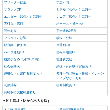
フリーター歓迎
学歴不問
ブランクOK
ミドル（40代～）活躍中
エルダー（50代～）活躍中
シニア（60代～）活躍中
高収入・高額
ボーナス・賞与あり
昇給あり
完全週休2日制
フルタイム歓迎
禁煙・分煙
駅直結・駅チカ
車通勤OK
バイク通勤OK
自転車通勤OK
残業少なめ（月20h未満）
交通費支給
社会保険あり
産休・育休取得実績あり
退職金・財形貯蓄制度あり
各種手当（家族・役職・インセン
ティブなど）あり
制服貸与
研修制度あり
資格取得支援制度あり
同じ沿線・駅から求人を探す
京王線(東京都)
ＪＲ南武線(東京都)