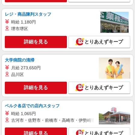
介護スタッフ
【介護福祉士】 月給：271,300円 年収例：366
レジ・商品陳列スタッフ
万円〜 ※職務手当、特別職務手当、（東京都）居
住支援特別手当、働きがい向上手当、日祝手当
時給 1,180円
東京都府中市住吉町3丁目13-1
（月平均2回分）、夜勤手当（月平均5回分）等、
堺市堺区
毎月平均的に支払われる手当を含みます。 ※居住
詳細を見る
キープ
支援特別手当は勤続5年目までの方はさらに1万円
詳細を見る
支給（再入社は除く） ◎賞与：基本給2.08ヶ月分/
とりあえずキープ
年支給 ◎残業時は別途時間外手当支給（超過1
正社員
分〜）
そんぽの家S 西府/2023ba1
大学病院の清掃
介護スタッフ
月給 273,650円
【実務者研修】 月給：250,500円 年収例：345
品川区
万円〜 【初任者研修】 月給：244,700円 年収例：
335万円〜 ※職務手当、（東京都）居住支援特別
東京都府中市本宿町2丁目8-6
手当、日祝手当（月平均2回分）、夜勤手当（月平
詳細を見る
とりあえずキープ
均5回分）等、毎月平均的に支払われる手当を含み
詳細を見る
キープ
ます。 ※居住支援特別手当は勤続5年目までの方
はさらに1万円支給（再入社は除く） ◎賞与：基
ベルク各店での店内スタッフ
本給2.08ヶ月分/年支給 ◎残業時は別途時間外手当
アルバイト
パート
支給（超過1分〜）
時給 1,065円
SOMPOケア 府中白糸台 訪問介護/3192cc3
古河市・佐野市・前橋市・高崎市・伊勢崎市・太田市・館林市・
登録ヘルパー
時給：1,270円 ーーーーーーー 【資格取得
詳細を見る
とりあえずキープ