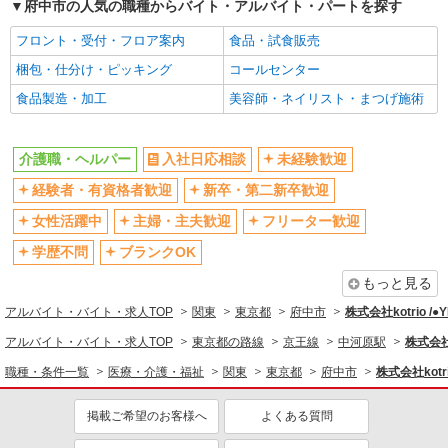
府中市の人気の職種からバイト・アルバイト・パートを探す
昇給あり
完全週休2日制
フロント・受付・フロア案内
食品・試食販売
フルタイム歓迎
禁煙・分煙
梱包・仕分け・ピッキング
コールセンター
駅直結・駅チカ
車通勤OK
食品製造・加工
美容師・ネイリスト・まつげ施術
バイク通勤OK
自転車通勤OK
残業少なめ（月20h未満）
交通費支給
介護職・ヘルパー
入社日応相談
未経験歓迎
社会保険あり
産休・育休取得実績あり
経験者・有資格者歓迎
新卒・第二新卒歓迎
退職金・財形貯蓄制度あり
各種手当（家族・役職・インセン
ティブなど）あり
女性活躍中
主婦・主夫歓迎
フリーター歓迎
制服貸与
研修制度あり
学歴不問
ブランクOK
資格取得支援制度あり
もっと見る
同じ職種から求人を探す
アルバイト・バイト・求人TOP
関東
東京都
府中市
株式会社kotrio /
医療・介護・福祉
アルバイト・バイト・求人TOP
東京都の路線
京王線
中河原駅
株式会社k
介護職・ヘルパー
職種・条件一覧
医療・介護・福祉
関東
東京都
府中市
株式会社kotr
同じ特徴から求人を探す
掲載ご希望のお客様へ
よくある質問
未経験歓迎
ミドル（40代～）活躍中