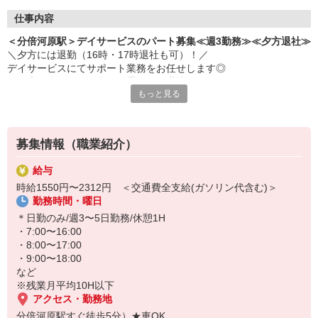
仕事内容
＜分倍河原駅＞デイサービスのパート募集≪週3勤務≫≪夕方退社≫
＼夕方には退勤（16時・17時退社も可）！／
デイサービスにてサポート業務をお任せします◎
笑い声の絶えない、楽しい雰囲気の職場です♪
もっと見る
＜お仕事内容＞
・お散歩の付き添い
・生活相談/お話相手
募集情報（職業紹介）
・食事の提供/介助
・ご自宅までの送迎（できる方のみ） など
給与
時給1550円〜2312円 ＜交通費全支給(ガソリン代含む)＞
働く時間は日勤帯のみ！勤務は週3日からOKなので、プライベート
勤務時間・曜日
との両立らくらくです♪
＊日勤のみ/週3〜5日勤務/休憩1H
まずは気軽にご応募を♪
・7:00〜16:00
・8:00〜17:00
・9:00〜18:00
など
※残業月平均10H以下
アクセス・勤務地
分倍河原駅すぐ徒歩5分）★車OK