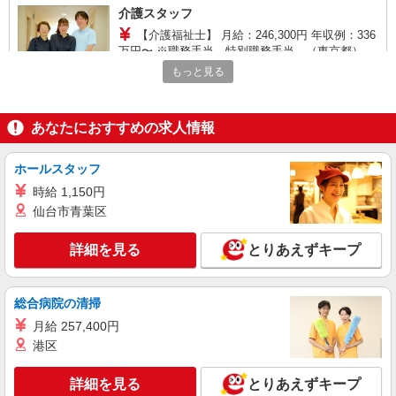
介護スタッフ
【介護福祉士】 月給：246,300円 年収例：336
万円〜 ※職務手当、特別職務手当、（東京都）居
住支援特別手当、働きがい向上手当、日祝手当
もっと見る
東京都府中市武蔵台3-27-4 カサヴェール武蔵
（月平均2回分）等、毎月平均的に支払われる手当
台1階
を含みます。 ※居住支援特別手当は勤続5年目ま
での方はさらに1万円支給（再入社は除く） ◎賞
あなたにおすすめの求人情報
詳細を見る
キープ
与：基本給2.08ヶ月分/年支給 ◎残業時は別途時間
外手当支給（超過1分〜）
ホールスタッフ
正社員
SOMPOケア 府中白糸台 訪問介護/3192ca1
時給 1,150円
介護スタッフ
仙台市青葉区
【介護福祉士】 月給：246,300円 年収例：336
万円〜 ※職務手当、特別職務手当、（東京都）居
詳細を見る
とりあえずキープ
住支援特別手当、働きがい向上手当、日祝手当
東京都府中市白糸台2-61-3 オランダ壱番館1
（月平均2回分）等、毎月平均的に支払われる手当
階
を含みます。 ※居住支援特別手当は勤続5年目ま
総合病院の清掃
での方はさらに1万円支給（再入社は除く） ◎賞
詳細を見る
キープ
与：基本給2.08ヶ月分/年支給 ◎残業時は別途時間
月給 257,400円
外手当支給（超過1分〜）
港区
正社員
そんぽの家S 府中住吉/2022ba1
詳細を見る
とりあえずキープ