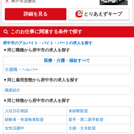
神戸市須磨区
手当、日祝手当（月平均2回分）、夜勤手当（月平
均5回分）等、毎月平均的に支払われる手当を含み
詳細を見る
キープ
ます。 ※居住支援特別手当は勤続5年目までの方
詳細を見る
とりあえずキープ
はさらに1万円支給（再入社は除く） ◎賞与：基
本給2.08ヶ月分/年支給 ◎残業時は別途時間外手当
アルバイト
パート
支給（超過1分〜）
このお仕事に関連する条件で探す
SOMPOケア 国分寺 訪問介護/3188cc3
登録ヘルパー
府中市のアルバイト・バイト・パートの求人を探す
時給：1,270円 ーーーーーーー 【資格取得
同じ職種から府中市の求人を探す
後】 時給1,720円〜 ＊日曜祝日：時給2,020円〜
ーーーーーーー
東京都府中市武蔵台3-27-4 カサヴェール武蔵
医療・介護・福祉すべて
台1階
介護職・ヘルパー
詳細を見る
キープ
同じ雇用形態から府中市の求人を探す
職業紹介
同じ特徴から府中市の求人を探す
入社日応相談
未経験歓迎
経験者・有資格者歓迎
新卒・第二新卒歓迎
女性活躍中
主婦・主夫歓迎