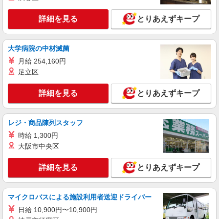
東京都府中市宮西町2丁目16-2 府中第一生命
手当、日祝手当（月平均2回分）等、毎月平均的に
ビル2階
支払われる手当を含みます。 ※居住支援特別手当
詳細を見る
とりあえずキープ
は勤続5年目までの方はさらに1万円支給（再入社
詳細を見る
キープ
は除く） ◎賞与：基本給2.08ヶ月分/年支給 ◎残
業時は別途時間外手当支給（超過1分〜）
大学病院の中材滅菌
正社員
月給 254,160円
SOMPOケア 国分寺 訪問介護/3188ca1
足立区
介護スタッフ
【実務者研修】 月給：237,000円 年収例：324
詳細を見る
とりあえずキープ
万円〜 【初任者研修】 月給：219,700円 年収例：
305万円〜 ※職務手当、（東京都）居住支援特別
東京都府中市武蔵台3-27-4 カサヴェール武蔵
手当、日祝手当（月平均2回分）等、毎月平均的に
台1階
レジ・商品陳列スタッフ
支払われる手当を含みます。 ※居住支援特別手当
は勤続5年目までの方はさらに1万円支給（再入社
時給 1,300円
詳細を見る
キープ
は除く） ◎賞与：基本給2.08ヶ月分/年支給 ◎残
大阪市中央区
業時は別途時間外手当支給（超過1分〜）
正社員
詳細を見る
とりあえずキープ
そんぽの家S 府中住吉/2022ba1
介護スタッフ
【実務者研修】 月給：250,500円 年収例：345
マイクロバスによる施設利用者送迎ドライバー
万円〜 【初任者研修】 月給：244,700円 年収例：
日給 10,900円〜10,900円
335万円〜 ※職務手当、（東京都）居住支援特別
東京都府中市住吉町3丁目13-1