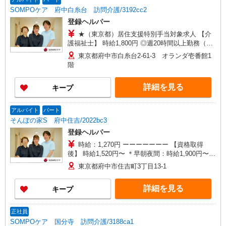
ンセル手当：職務時給の60％支給 ※居住支援特別
SOMPOケア 府中白糸台 訪問介護/3192cc2
手当は勤続5年目までの方はさらに時給＋50円（再
登録ヘルパー
入社者は除く）
★（東京都）居住支援特別手当対象求人 【介
護福祉士】 時給1,800円 ◎週20時間以上勤務（社
保加入者）の場合は時給1,850円 ＊日曜祝日：時
東京都府中市白糸台2-61-3 オランダ壱番館1
給2,100円〜 【実務者研修・初任者研修（ヘルパ
階
ー1級・2級）】 時給1,720円 ◎週20時間以上勤務
（社保加入者）の場合は時給1,770円 ＊日曜祝
詳細を見る
キープ
日：時給2,020円〜 ◎身体介助、生活援助が同時
給 ◎キャンセル手当：職務時給の60％支給 ※居
住支援特別手当は勤続5年目までの方はさらに時給
アルバイト
パート
＋50円（再入社者は除く）
そんぽの家S 府中住吉/2022bc3
登録ヘルパー
時給：1,270円 ーーーーーーー 【資格取得
後】 時給1,520円〜 ＊早朝夜間：時給1,900円〜
＊日曜祝日：時給1,620円〜 ーーーーーーー
東京都府中市住吉町3丁目13-1
詳細を見る
キープ
正社員
SOMPOケア 国分寺 訪問介護/3188ca1