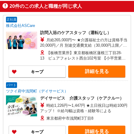
20
件のこの求人と職種が同じ求人
正社員
株式会社ASCare
訪問入浴のケアスタッフ（運転なし）
月給265,000円〜 ★介護福祉士の方は資格手当
20,000円／月 別途交通費支給（30,000円上限／
月） 別途残業手当（月平均残業時間15時間）残業
【板橋営業所】東京都板橋区蓮根三丁目28-
代全額支給
13 ピュアフォレスト西台102号室 【小平営業
所】東京都小平市仲町571番地2 ラリーマンショ
ン1F東 【在宅介護センター調布】東京都調布市国
詳細を見る
キープ
領町五丁目4-17 パレス調布1990A館 【在宅介護
センター府中】東京都府中市武蔵台二丁目20-16
メゾンド樹庵1階 【立川営業所】東京都立川市富
パート
士見町一丁目21-18 野村ビル101号室 【在宅介護
ツクイ府中浅間町（デイサービス）
センター成瀬】東京都町田市南成瀬五丁目1-6 コ
デイサービス 介護スタッフ（ケアクルー）
ーポ台益ナルセ B1F
時給1,226円〜1,447円 ★土日祝日は時給100円
アップ！ ※給与幅は資格・経験等による
東京都府中市浅間町3丁目8
詳細を見る
キープ