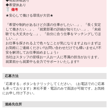
◆有給休暇あり
◆希望休あり
備考
★安心して働ける環境が大切★
『希望や制約があるけど介護の仕事がしたい…』、『長く安定
して働きたい…』、『就業部署の詳細が知りたい…』、『未経
験でも大丈夫かな…』、『自分に合う仕事をマッチングしてほ
しい…』
お仕事を探される上で色々なことが気になりますよね☆まずは
お気軽にご連絡ください!!お問い合わせだけでも構いません!!不
安を解消してお仕事始めましょう♪
当社はスタッフの皆様お一人お一人に専属の担当がおります。
就業前から就業中も全力でサポートいたします!!
応募方法
「応募する」ボタンをクリックしてください。（お電話でのご応募
も承っております）来社不要・電話のみで面談が可能です。お気軽
にお申し付け下さい。
連絡先住所