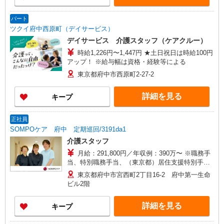
パート
ツクイ府中西原町（デイサービス）
デイサービス 介護スタッフ（ケアクルー）
時給1,226円〜1,447円 ★土日祝日は時給100円
アップ！ ※給与幅は資格・経験等による
東京都府中市西原町2-27-2
詳細を見る
キープ
正社員
SOMPOケア 府中 定期巡回/3191da1
介護スタッフ
月給：291,800円／年収例：390万〜 ※職務手
当、特別職務手当、（東京都）居住支援特別手
当、働きがい向上手当、日祝手当（月平均2回
東京都府中市宮西町2丁目16-2 府中第一生命
分）、在宅手当（月平均15回分）、深夜勤手当
ビル2階
（月平均5回分）等、毎月平均的に支払われる手当
含む 月給：256,300円／年収例：346万〜 ※職務
詳細を見る
キープ
手当、特別職務手当、日祝手当（月平均2回分）、
在宅手当（月平均20回分）等、毎月平均的に支払