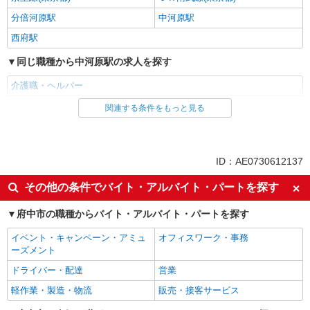
分倍河原駅
中河原駅
西府駅
同じ職種から中河原駅の求人を探す
介護職・ヘルパー
関連する条件をもっと見る
同じ雇用形態から中河原駅の求人を探す
職業紹介
同じ特徴から中河原駅の求人を探す
ID：AE0730612137
入社日応相談
未経験歓迎
その他の条件でバイト・アルバイト・パートを探す
経験者・有資格者歓迎
新卒・第二新卒歓迎
府中市の職種からバイト・アルバイト・パートを探す
女性活躍中
主婦・主夫歓迎
イベント・キャンペーン・アミュ
オフィスワーク・事務
フリーター歓迎
学歴不問
ーズメント
ブランクOK
ミドル（40代～）活躍中
ドライバー・配達
営業
エルダー（50代～）活躍中
シニア（60代～）活躍中
軽作業・製造・物流
販売・接客サービス
高収入・高額
ボーナス・賞与あり