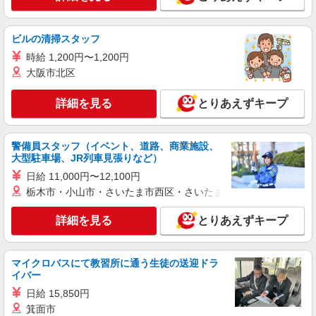
後】 時給1,720円〜 ＊日曜祝日：時給2,020円〜
ーーーーーーー
東京都府中市白糸台2-61-3 オランダ壱番館1
階
ビルの清掃スタッフ
時給 1,200円〜1,200円
詳細を見る
キープ
大阪市北区
アルバイト
パート
詳細を見る
とりあえずキープ
SOMPOケア 府中 訪問介護/3194cc2
登録ヘルパー
★（東京都）居住支援特別手当対象求人 【介
警備員スタッフ（イベント、道路、商業施設、
護福祉士】時給1,800円 ◎週20時間以上勤務（社
大型駐車場、JR列車見張りなど）
保加入者）の場合は時給1,850円 ＊早朝夜間（〜8
東京都府中市宮西町2丁目16-2 府中第一生命
日給 11,000円〜12,100円
時、18時〜）：時給2,250円〜 ＊日曜祝日：時給
ビル2階
栃木市・小山市・さいたま市西区・さいたま市岩槻区・久喜市・
2,100円〜 【実務者研修・初任者研修（ヘルパー1
級・2級）】時給1,720円 ◎週20時間以上勤務（社
詳細を見る
キープ
保加入者）の場合は時給1,770円 ＊早朝夜間（〜8
詳細を見る
とりあえずキープ
時、18時〜）：時給2,150円〜 ＊日曜祝日：時給
2,020円〜 ◎身体介助、生活援助が同時給 ◎キャ
正社員
ンセル手当：職務時給の60％支給 ※居住支援特別
マイクロバスにて教習所に通う生徒の送迎ドラ
SOMPOケア 府中 訪問介護/3194ca1
手当は勤続5年目までの方はさらに時給＋50円（再
イバー
介護スタッフ
入社者は除く）
日給 15,850円
【介護福祉士】 月給：246,300円 年収例：336
箕面市
万円〜 ※職務手当、特別職務手当、（東京都）居