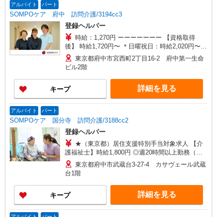
われる手当含む ◎深夜勤なし ■オンコール手当：
アルバイト
パート
1,000円/日 ※居住支援特別手当は勤続5年目までの
SOMPOケア 府中 訪問介護/3194cc3
方は更に1万円（再入社除く） ◎賞与：基本給
登録ヘルパー
2.08ヶ月分/年 ◎残業：別途時間外手当支給（超過
1分〜）
時給：1,270円 ーーーーーーー 【資格取得
後】 時給1,720円〜 ＊日曜祝日：時給2,020円〜
ーーーーーーー
東京都府中市宮西町2丁目16-2 府中第一生命
ビル2階
詳細を見る
キープ
アルバイト
パート
SOMPOケア 国分寺 訪問介護/3188cc2
登録ヘルパー
★（東京都）居住支援特別手当対象求人 【介
護福祉士】時給1,800円 ◎週20時間以上勤務（社
保加入者）の場合は時給1,850円 ＊早朝夜間（〜8
東京都府中市武蔵台3-27-4 カサヴェール武蔵
時、18時〜）：時給2,250円〜 ＊日曜祝日：時給
台1階
2,100円〜 【実務者研修・初任者研修（ヘルパー1
級・2級）】時給1,720円 ◎週20時間以上勤務（社
詳細を見る
キープ
保加入者）の場合は時給1,770円 ＊早朝夜間（〜8
時、18時〜）：時給2,150円〜 ＊日曜祝日：時給
2,020円〜 ◎身体介助、生活援助が同時給 ◎キャ
アルバイト
パート