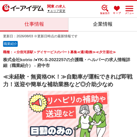
関東
の求人
▼エリア変更
仕事情報
企業情報
更新日：2026/08/03 ※更新日時点の最新情報です
職業紹介
職種：＜分倍河原駅＞デイサービスのパート募集≪週3勤務≫≪夕方退社≫
株式会社kotrio /●YK-S-2022257の介護職・ヘルパーの求人情報詳
細（職業紹介） - 府中市
≪未経験・無資格OK！≫自動車が運転できれば即戦
力！送迎や簡単な補助業務など◎介助少なめ