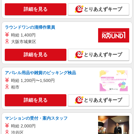
住支援特別手当、働きがい向上手当、日祝手当
東京都府中市宮西町2丁目16-2 府中第一生命
（月平均2回分）等、毎月平均的に支払われる手当
詳細を見る
とりあえずキープ
ビル2階
を含みます。 ※居住支援特別手当は勤続5年目ま
での方はさらに1万円支給（再入社は除く） ◎賞
詳細を見る
キープ
与：基本給2.08ヶ月分/年支給 ◎残業時は別途時間
ラウンドワンの清掃作業員
外手当支給（超過1分〜）
時給 1,400円
正社員
大阪市城東区
SOMPOケア 府中 定期巡回/3191da1
介護スタッフ
詳細を見る
とりあえずキープ
【実務者研修】 月給：245,500円 年収例：335
万円〜 【初任者研修】 月給：239,700円 年収例：
330万円〜 ※職務手当、（東京都）居住支援特別
東京都府中市宮西町2丁目16-2 府中第一生命
アパレル用品や雑貨のピッキング検品
手当、日祝手当（月平均2回分）、在宅手当（月平
ビル2階
均20回分）等、毎月平均的に支払われる手当を含
時給 1,200円〜1,500円
みます。 ■深夜勤手当別途支給：4,000円/回 ■オン
柏市
詳細を見る
キープ
コール手当（1,000円/日）あり ※居住支援特別手
当は勤続5年目までの方はさらに1万円支給（再入
詳細を見る
とりあえずキープ
社は除く） ◎賞与：基本給2.08ヶ月分/年支給 ◎
正社員
残業時は別途時間外手当支給（超過1分〜）
SOMPOケア 府中 訪問介護/3194ca1
介護スタッフ
マンションの受付・案内スタッフ
【実務者研修】 月給：225,500円 年収例：310
時給 2,000円
万円〜 【初任者研修】 月給：219,700円 年収例：
渋谷区
305万円〜 ※職務手当、（東京都）居住支援特別