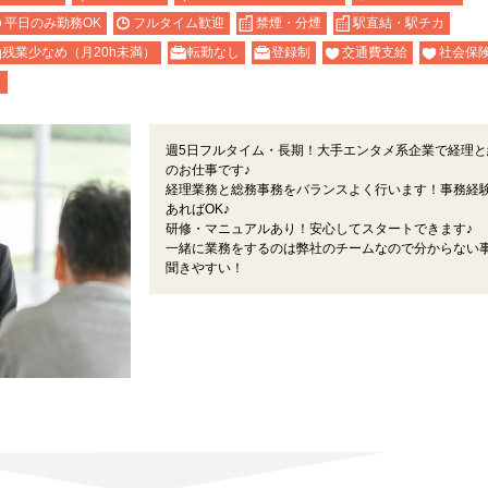
平日のみ勤務OK
フルタイム歓迎
禁煙・分煙
駅直結・駅チカ
残業少なめ（月20h未満）
転勤なし
登録制
交通費支給
社会保
り
週5日フルタイム・長期！大手エンタメ系企業で経理と
のお仕事です♪
経理業務と総務事務をバランスよく行います！事務経
あればOK♪
研修・マニュアルあり！安心してスタートできます♪
一緒に業務をするのは弊社のチームなので分からない
聞きやすい！