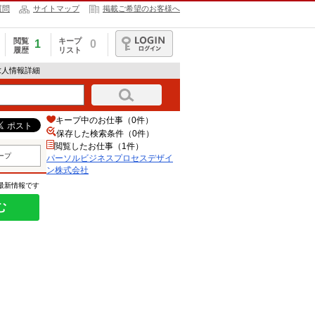
質問
サイトマップ
掲載ご希望のお客様へ
閲覧
キープ
1
0
履歴
リスト
ログイン
求人情報詳細
キープ中のお仕事（0件）
保存した検索条件（
0
件）
閲覧したお仕事（1件）
ープ
パーソルビジネスプロセスデザイ
ン株式会社
の最新情報です
む