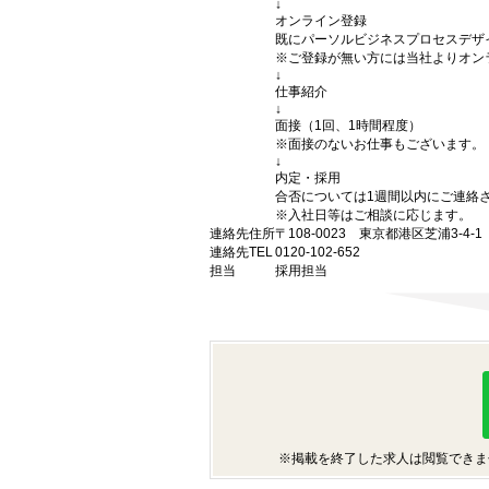
↓
オンライン登録
既にパーソルビジネスプロセスデザ
※ご登録が無い方には当社よりオン
↓
仕事紹介
↓
面接（1回、1時間程度）
※面接のないお仕事もございます。
↓
内定・採用
合否については1週間以内にご連絡
※入社日等はご相談に応じます。
連絡先住所
〒108-0023 東京都港区芝浦3-4
連絡先TEL
0120-102-652
担当
採用担当
※掲載を終了した求人は閲覧できま