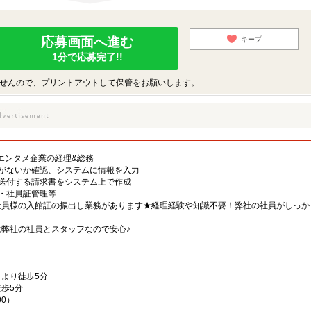
応募画面へ進む
キープ
1分で応募完了!!
せんので、プリントアウトして保管をお願いします。
エンタメ企業の経理&総務
がないか確認、システムに情報を入力
送付する請求書をシステム上で作成
・社員証管理等
社員様の入館証の振出し業務があります★経理経験や知識不要！弊社の社員がしっか
弊社の社員とスタッフなので安心♪
より徒歩5分
歩5分
00）