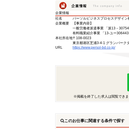
企業情報
社名
パーソルビジネスプロセスデザイン
企業概要
【事業内容】
一般労働者派遣事業 「派13－30754
有料職業紹介事業 「13-ユー30644
本社所在地
〒108-0023
東京都港区芝浦3-4-1 グランパークタ
URL
https://www.persol-bd.co.jp/
※掲載を終了した求人は閲覧できま
このお仕事に関連する条件で探す