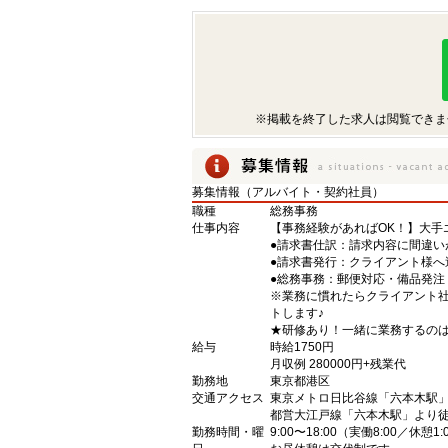
※掲載を終了した求人は閲覧できま
募集情報（アルバイト・契約社員）
職種
総務事務
仕事内容
【事務経験があればOK！】大手
●請求書仕訳：請求内容に間違い
●請求書発行：クライアント様へ
●総務事務：郵便対応・備品発注
※業務に慣れたらクライアント
トします♪
★研修あり！一緒に業務するのは
給与
時給1750円
月収例 280000円+残業代
勤務地
東京都港区
交通アクセス
東京メトロ日比谷線「六本木駅」
都営大江戸線「六本木駅」より徒
勤務時間・曜
9:00〜18:00（実働8:00／休憩1: