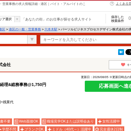
よくある
営業事務の求人情報詳細 - 港区｜バイト・アルバイトのこ
保存した
0
リア選択
「あなたの街」のお仕事が探せる求人サイト
検索条件
港区
>
港区の一般・営業事務
>
六本木駅
> パーソルビジネスプロセスデザイン株式会社の
式会社
キ
更新日：2026/08/05 ※更新日時点
理&総務事務@1,750円
応募画面へ進
0円+残業代
書不要
Web面接OK
職場見学OKまたは説明会あり
女性活躍中
学歴不問
ブランクOK
ミドル（40代～）活躍中
完全週休2日制