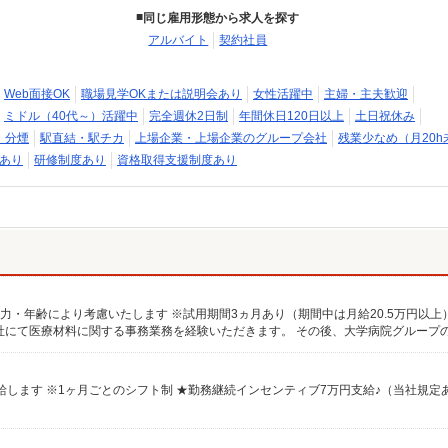
同じ雇用形態から求人を探す
アルバイト
契約社員
Web面接OK
職場見学OKまたは説明会あり
女性活躍中
主婦・主夫歓迎
ミドル（40代～）活躍中
完全週休2日制
年間休日120日以上
土日祝休み
・分煙
駅直結・駅チカ
上場企業・上場企業のグループ会社
残業少なめ（月20h
あり
研修制度あり
資格取得支援制度あり