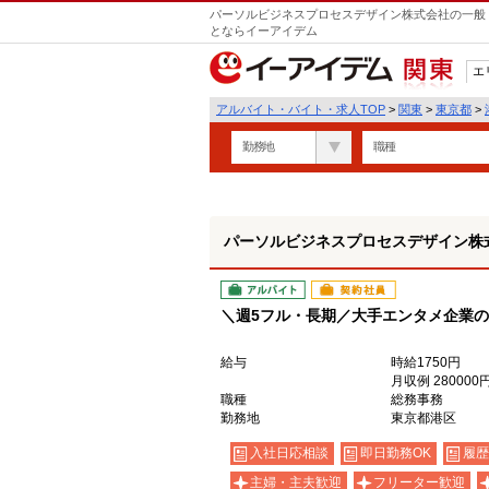
パーソルビジネスプロセスデザイン株式会社の一般・
とならイーアイデム
エ
関東
アルバイト・バイト・求人TOP
>
関東
>
東京都
>
勤務地
職種
パーソルビジネスプロセスデザイン株
アルバイト
契約社員
＼週5フル・長期／大手エンタメ企業の経
給与
時給1750円
月収例 28000
職種
総務事務
勤務地
東京都港区
入社日応相談
即日勤務OK
履歴
主婦・主夫歓迎
フリーター歓迎