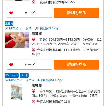
千葉県船橋市北本町1-16-56
詳細を見る
キープ
正社員
SOMPOケア 船橋 訪問看護/2178hg1
看護師
【月給】300,500円〜335,800円 【年収例】412
万円〜461万円（年2回の賞与含む） ※月給は職務
手当、働きがい向上手当等、毎月平均的に支払わ
千葉県船橋市本町7丁目11番5号 KDX船橋ビ
れる手当を含みます。 ◎オンコール手当別途支
ル5階
給：1,000円〜2,000円/日 ◎月給は経験により異な
ります。 ◎残業時は別途時間外手当支給（超過1
詳細を見る
キープ
分〜） ◎賞与 基本給2.08ヶ月分/年支給
アルバイト
パート
SOMPOケア ラヴィーレ西船橋/5117ag2
看護師
【正看護師】 時給1,695円〜1,815円 ◎週20時
間以上勤務（社保加入者）の場合は時給1,745円〜
1,865円 【准看護師】 時給1,395円〜1,515円 ◎週
千葉県船橋市西船7-11-8
20時間以上勤務（社保加入者）の場合は時給1,445