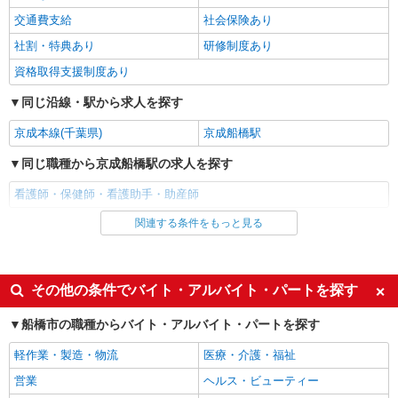
交通費支給
社会保険あり
派遣社員
株式会社メディカル・ワン・アップ
社割・特典あり
研修制度あり
看護助手
資格取得支援制度あり
時給1,450円 ※資格、経験により異なります。
同じ沿線・駅から求人を探す
千葉県船橋市
京成本線(千葉県)
京成船橋駅
詳細を見る
キープ
同じ職種から京成船橋駅の求人を探す
派遣社員
看護師・保健師・看護助手・助産師
株式会社メディカル・ワン・アップ
関連する条件をもっと見る
同じ雇用形態から京成船橋駅の求人を探す
看護助手（院内サポーター）
時給1,500円 ※資格、経験により異なります。
アルバイト
パート
千葉県船橋市
派遣社員
その他の条件でバイト・アルバイト・パートを探す
詳細を見る
同じ特徴から京成船橋駅の求人を探す
キープ
船橋市の職種からバイト・アルバイト・パートを探す
入社日応相談
履歴書不要
派遣社員
軽作業・製造・物流
医療・介護・福祉
Web面接OK
職場見学OKまたは説明会あり
株式会社kotrio /●SW-H2-2098882
営業
ヘルス・ビューティー
北習志野駅＊サ高住＊シフト融通が利くため子
未経験歓迎
経験者・有資格者歓迎