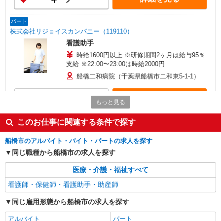
パート
株式会社リジョイスカンパニー（119110）
看護助手
時給1600円以上 ※研修期間2ヶ月は給与95％
支給 ※22:00〜23:00は時給2000円
船橋二和病院（千葉県船橋市二和東5-1-1）
詳細を見る
キープ
もっと見る
正社員
このお仕事に関連する条件で探す
株式会社リジョイスカンパニー（119110）
船橋市のアルバイト・バイト・パートの求人を探す
看護助手
同じ職種から船橋市の求人を探す
月給21万6000円以上 ※研修期間2ヶ月は給与
95％支給
医療・介護・福祉すべて
船橋二和病院（千葉県船橋市二和東5-1-1）
看護師・保健師・看護助手・助産師
詳細を見る
キープ
同じ雇用形態から船橋市の求人を探す
アルバイト
パート
パート