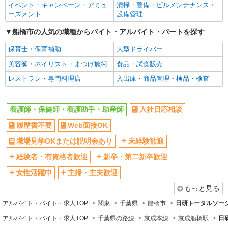
イベント・キャンペーン・アミュ
育て世代から大人気♪
清掃・警備・ビルメンテナンス・
新卒・第二新卒歓迎
女性活躍中
ーズメント
設備管理
時給2400円〜3000円 ＜日払い有/週払い有/交
通費全支給(ガソリン代含む)＞
主婦・主夫歓迎
フリーター歓迎
船橋市の人気の職種からバイト・アルバイト・パートを探す
船橋市＜最寄り駅：北習志野＞
学歴不問
ブランクOK
保育士・保育補助
大型ドライバー
ミドル（40代～）活躍中
エルダー（50代～）活躍中
詳細を見る
キープ
美容師・ネイリスト・まつげ施術
食品・試食販売
シニア（60代～）活躍中
昇給あり
レストラン・専門料理店
入出庫・商品管理・検品・検査
紹介予定派遣
週払い
週2～3日勤務OK
株式会社トラストグロース 新宿本社 第1営業部
10時～勤務OK
16時前退社OK
介護老人保健施設での夜専看護師
看護師・保健師・看護助手・助産師
入社日応相談
時間や曜日が選べる・シフト自由
深夜
1夜勤：39000円〜 ※資格や経験などによる
履歴書不要
Web面接OK
禁煙・分煙
残業ほぼなし
千葉県船橋市
職場見学OKまたは説明会あり
未経験歓迎
転勤なし
登録制
詳細を見る
経験者・有資格者歓迎
キープ
新卒・第二新卒歓迎
交通費支給
社会保険あり
女性活躍中
主婦・主夫歓迎
社割・特典あり
研修制度あり
派遣社員
もっと見る
資格取得支援制度あり
株式会社トラストグロース 新宿本社 第1営業部
特別養護老人ホームでの看護師
アルバイト・バイト・求人TOP
関東
千葉県
船橋市
日研トータルソー
同じ職種から求人を探す
時給：1800円〜 ※資格や経験などによる
アルバイト・バイト・求人TOP
千葉県の路線
京成本線
京成船橋駅
日
医療・介護・福祉
千葉県船橋市