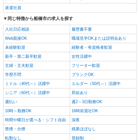
パナソニック エイジフリーハウス船橋習志野台 看護小規模多機能
派遣社員
看護師／サ高住／看護小規模多機能／パート／
同じ特徴から船橋市の求人を探す
夜勤なし
時給2,060円以上 正看護師 時給2,060円以上
入社日応相談
履歴書不要
★★上記時給に加えさらに別途月額手当支給あり
★★ ※一律処遇改善加算含む 〇時間外勤務手当
Web面接OK
職場見学OKまたは説明会あり
パナソニック エイジフリーハウス船橋習志野
〇土日祝勤務手当 〇夜勤手当 〇深夜勤務手当 〇
台 千葉県船橋市習志野台8丁目41番10号
未経験歓迎
経験者・有資格者歓迎
年末年始勤務手当 〇早朝7:00〜8:00/夜間18:00〜
20:00は時給25％UP
新卒・第二新卒歓迎
女性活躍中
詳細を見る
キープ
主婦・主夫歓迎
フリーター歓迎
パート
学歴不問
ブランクOK
エイジフリーハウス船橋夏見
ミドル（40代～）活躍中
エルダー（50代～）活躍中
看護師／サービス付高齢者向け住宅／パート／
シニア（60代～）活躍中
昇給あり
夜勤無／日数時間応相談
時給1,442円〜1,648円 ※経験・能力・資格等
週払い
週2～3日勤務OK
による 保健師・正看護師 時給1,648円 准看護師
10時～勤務OK
16時前退社OK
時給1,442円 〇時間外勤務手当 〇土日祝勤務手当
エイジフリーハウス船橋夏見 千葉県船橋市夏
〇年末年始勤務手当 〇早朝7:00〜8:00/夜間
時間や曜日が選べる・シフト自由
見3丁目31番40号
深夜
18:00〜20:00は時給25％UP
禁煙・分煙
残業ほぼなし
詳細を見る
キープ
転勤なし
登録制