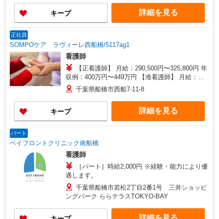
円〜1,565円 ※各種手当込 ※時給は経験により異
詳細を見る
キープ
なる
正社員
SOMPOケア ラヴィーレ西船橋/5117ag1
看護師
【正看護師】 月給：290,500円〜325,800円 年
収例：400万円〜449万円 【准看護師】 月給：
264,800円〜300,100円 年収例：364万円〜413万円
千葉県船橋市西船7-11-8
【賞与】あり（年2回） ※月給は職務手当、働き
がい向上手当、日祝手当（月平均2回分）等、 毎
詳細を見る
キープ
月平均的に支払われる手当を含みます。 ◎月給は
経験により異なります。 ◎残業時は別途時間外手
当支給（超過1分〜） ◎賞与 基本給2.08ヶ月分/
パート
年支給
ベイフロントクリニック南船橋
看護師
［パート］時給2,000円 ※経験・能力により優
遇します。
千葉県船橋市若松2丁目2番1号 三井ショッピ
ングパーク ららテラスTOKYO-BAY
詳細を見る
キープ