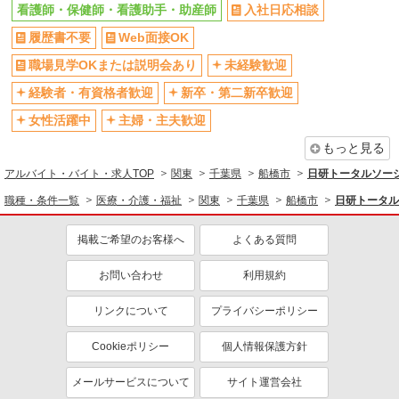
看護師・保健師・看護助手・助産師
入社日応相談
履歴書不要
Web面接OK
職場見学OKまたは説明会あり
未経験歓迎
経験者・有資格者歓迎
新卒・第二新卒歓迎
女性活躍中
主婦・主夫歓迎
もっと見る
アルバイト・バイト・求人TOP
関東
千葉県
船橋市
日研トータルソー
職種・条件一覧
医療・介護・福祉
関東
千葉県
船橋市
日研トータル
掲載ご希望のお客様へ
よくある質問
お問い合わせ
利用規約
リンクについて
プライバシーポリシー
Cookieポリシー
個人情報保護方針
メールサービスについて
サイト運営会社