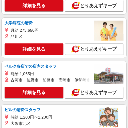
エイジフリーハウス船橋夏見
詳細を見る
とりあえずキープ
看護師／サービス付高齢者向け住宅／パート／
夜勤無／日数時間応相談
時給1,442円〜1,648円 ※経験・能力・資格等
大学病院の清掃
による 保健師・正看護師 時給1,648円 准看護師
月給 273,650円
時給1,442円 〇時間外勤務手当 〇土日祝勤務手当
エイジフリーハウス船橋夏見 千葉県船橋市夏
品川区
〇年末年始勤務手当 〇早朝7:00〜8:00/夜間
見3丁目31番40号
18:00〜20:00は時給25％UP
詳細を見る
とりあえずキープ
詳細を見る
キープ
パート
ベルク各店での店内スタッフ
パナソニック エイジフリーハウス船橋習志野台 看護小規模多機能
時給 1,065円
看護師／サ高住／看護小規模多機能／パート／
古河市・佐野市・前橋市・高崎市・伊勢崎市・太田市・館林市・
夜勤なし
時給2,060円以上 正看護師 時給2,060円以上
詳細を見る
とりあえずキープ
★★上記時給に加えさらに別途月額手当支給あり
★★ ※一律処遇改善加算含む 〇時間外勤務手当
パナソニック エイジフリーハウス船橋習志野
〇土日祝勤務手当 〇夜勤手当 〇深夜勤務手当 〇
台 千葉県船橋市習志野台8丁目41番10号
ビルの清掃スタッフ
年末年始勤務手当 〇早朝7:00〜8:00/夜間18:00〜
20:00は時給25％UP
時給 1,200円〜1,200円
詳細を見る
キープ
大阪市北区