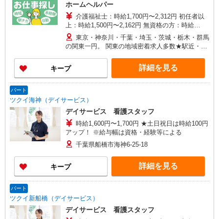
ホームヘルパー
介護福祉士：時給1,700円〜2,312円 初任者以
上：時給1,500円〜2,162円 無資格の方：時給
1,350円〜1,925円 ※給与幅は勤務先による +交通
東京・神奈川・千葉・埼玉・茨城・栃木・群馬
費、諸手当（勤務先による） +0円で介護資格が取
の関東一円。 関東の地域密着求人多数★駅近・家
れる （別途規定） ★給与日払い制度あり！
から近い求人をお探しできます！
詳細を見る
キープ
パート
ツクイ海神（デイサービス）
デイサービス 看護スタッフ
時給1,600円〜1,700円 ★土日祝日は時給100円
アップ！ ※給与幅は資格・経験等による
千葉県船橋市海神6-25-18
詳細を見る
キープ
パート
ツクイ新船橋（デイサービス）
デイサービス 看護スタッフ