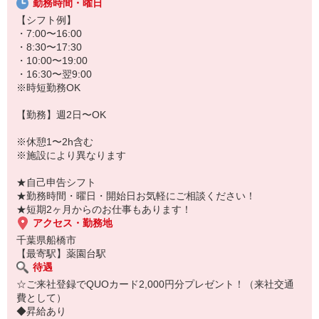
勤務時間・曜日
★無資格・未経験OK！未経験から医療業界デビューできちゃいます
♪
【シフト例】
★病院、クリニック内は冷暖房完備！いつでも快適にお仕事できま
・7:00〜16:00
すよ！
・8:30〜17:30
・10:00〜19:00
あなたのスキルに合わせて少しずつお仕事をお願いしていきます。
・16:30〜翌9:00
20代・30代・40代・50代・60代、
※時短勤務OK
若手からミドル、中高年（エルダー）、シニア世代まで幅広く活躍
中！
【勤務】週2日〜OK
「近くの病院で働きたい」
※休憩1〜2h含む
「資格はないけど医療業界のお仕事に興味がある」
※施設により異なります
「大手病院で働きたい」
「すぐに働けるところはないかな…」
★自己申告シフト
そんな方もぜひ！お気軽にご連絡ください♪
★勤務時間・曜日・開始日お気軽にご相談ください！
★短期2ヶ月からのお仕事もあります！
アクセス・勤務地
千葉県船橋市
【最寄駅】薬園台駅
待遇
☆ご来社登録でQUOカード2,000円分プレゼント！（来社交通
費として）
◆昇給あり