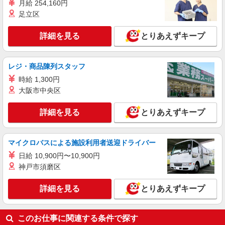
時給1,350円 ★週払いOK（規定あり） ※給与
月給 254,160円
幅は経験・能力による
足立区
千葉県船橋市 【最寄駅】京成中山駅
詳細を見る
とりあえずキープ
詳細を見る
キープ
レジ・商品陳列スタッフ
派遣社員
株式会社トラストグロース 新宿本社 第1営業部
時給 1,300円
住宅型有料老人ホームでの夜専看護師
大阪市中央区
1夜勤：40000円
詳細を見る
とりあえずキープ
千葉県船橋市
詳細を見る
キープ
マイクロバスによる施設利用者送迎ドライバー
日給 10,900円〜10,900円
アルバイト
パート
派遣社員
神戸市須磨区
日研トータルソーシング株式会社 メディカルケア事業部/千葉オフィ
ス【看護助手】
詳細を見る
とりあえずキープ
看護助手（ナースエイド）
時給1,350円 ★週払いOK（規定あり） ※給与
幅は経験・能力による
このお仕事に関連する条件で探す
千葉県船橋市 【最寄駅】薬園台駅