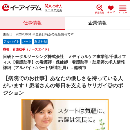
関東
の求人
▼エリア変更
仕事情報
企業情報
更新日：2026/08/01 ※更新日時点の最新情報です
アルバイト
パート
派遣社員
職種：看護助手（ナースエイド）
日研トータルソーシング株式会社 メディカルケア事業部/千葉オフ
ィス【看護助手】の看護師・保健師・看護助手・助産師の求人情報
詳細（アルバイト/パート/派遣社員） - 船橋市
【病院でのお仕事】あなたの優しさを待っている人
がいます！患者さんの毎日を支えるヤリガイ◎のポ
ジション