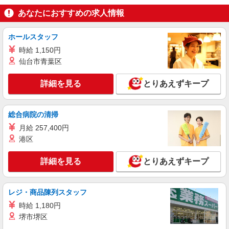
あなたにおすすめの求人情報
正社員
株式会社リジョイスカンパニー（119110）
ホールスタッフ
看護助手
時給 1,150円
月給21万6000円以上 ※研修期間2ヶ月は給与
仙台市青葉区
95％支給
船橋二和病院（千葉県船橋市二和東5-1-1）
詳細を見る
とりあえずキープ
詳細を見る
キープ
総合病院の清掃
パート
月給 257,400円
株式会社リジョイスカンパニー（119110）
港区
看護助手
時給1600円以上 ※研修期間2ヶ月は給与95％
詳細を見る
とりあえずキープ
支給 ※22:00〜23:00は時給2000円
船橋二和病院（千葉県船橋市二和東5-1-1）
レジ・商品陳列スタッフ
詳細を見る
キープ
時給 1,180円
堺市堺区
パート