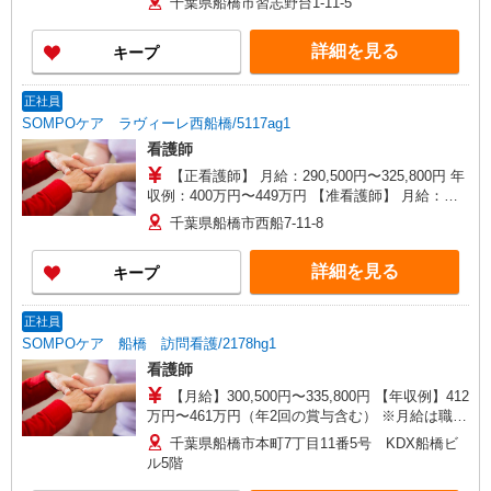
千葉県船橋市習志野台1-11-5
詳細を見る
キープ
正社員
SOMPOケア ラヴィーレ西船橋/5117ag1
看護師
【正看護師】 月給：290,500円〜325,800円 年
収例：400万円〜449万円 【准看護師】 月給：
264,800円〜300,100円 年収例：364万円〜413万円
千葉県船橋市西船7-11-8
【賞与】あり（年2回） ※月給は職務手当、働き
がい向上手当、日祝手当（月平均2回分）等、 毎
詳細を見る
キープ
月平均的に支払われる手当を含みます。 ◎月給は
経験により異なります。 ◎残業時は別途時間外手
当支給（超過1分〜） ◎賞与 基本給2.08ヶ月分/
正社員
年支給
SOMPOケア 船橋 訪問看護/2178hg1
看護師
【月給】300,500円〜335,800円 【年収例】412
万円〜461万円（年2回の賞与含む） ※月給は職務
手当、働きがい向上手当等、毎月平均的に支払わ
千葉県船橋市本町7丁目11番5号 KDX船橋ビ
れる手当を含みます。 ◎オンコール手当別途支
ル5階
給：1,000円〜2,000円/日 ◎月給は経験により異な