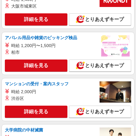
時給：1140円〜1300円 ※経験・資格による
大阪市城東区
千葉県船橋市
詳細を見る
とりあえずキープ
詳細を見る
キープ
アパレル用品や雑貨のピッキング検品
アルバイト
パート
派遣社員
日研トータルソーシング株式会社 メディカルケア事業部/千葉オフィ
時給 1,200円〜1,500円
ス【看護助手】
柏市
看護助手（ナースエイド）
時給1,350円 ★週払いOK（規定あり） ※給与
詳細を見る
とりあえずキープ
幅は経験・能力による
千葉県船橋市 【最寄駅】京成電鉄「京成大久
保」駅より徒歩15分
マンションの受付・案内スタッフ
時給 2,000円
詳細を見る
キープ
渋谷区
アルバイト
パート
派遣社員
詳細を見る
とりあえずキープ
日研トータルソーシング株式会社 メディカルケア事業部/千葉オフィ
ス【看護助手】
看護助手（ナースエイド）
大学病院の中材滅菌