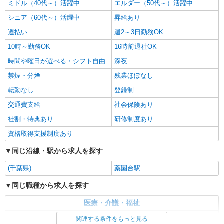
ミドル（40代～）活躍中
エルダー（50代～）活躍中
シニア（60代～）活躍中
昇給あり
週払い
週2～3日勤務OK
10時～勤務OK
16時前退社OK
時間や曜日が選べる・シフト自由
深夜
禁煙・分煙
残業ほぼなし
転勤なし
登録制
交通費支給
社会保険あり
社割・特典あり
研修制度あり
資格取得支援制度あり
同じ沿線・駅から求人を探す
(千葉県)
薬園台駅
同じ職種から求人を探す
医療・介護・福祉
看護師・保健師・看護助手・助産師
関連する条件をもっと見る