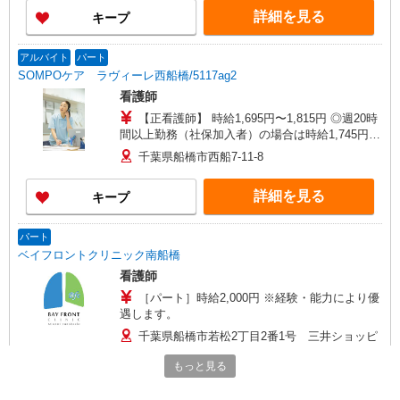
ります。 ◎残業時は別途時間外手当支給（超過1
詳細を見る
キープ
分〜） ◎賞与 基本給2.08ヶ月分/年支給
アルバイト
パート
SOMPOケア ラヴィーレ西船橋/5117ag2
看護師
【正看護師】 時給1,695円〜1,815円 ◎週20時
間以上勤務（社保加入者）の場合は時給1,745円〜
1,865円 【准看護師】 時給1,395円〜1,515円 ◎週
千葉県船橋市西船7-11-8
20時間以上勤務（社保加入者）の場合は時給1,445
円〜1,565円 ※各種手当込 ※時給は経験により異
詳細を見る
キープ
なる
パート
ベイフロントクリニック南船橋
看護師
［パート］時給2,000円 ※経験・能力により優
遇します。
千葉県船橋市若松2丁目2番1号 三井ショッピ
ングパーク ららテラスTOKYO-BAY
もっと見る
詳細を見る
キープ