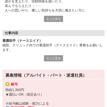
誰かを支えたり、信頼関係を築いたり、
喜んでもらえたり・・・
人への思いやり、優しい気持ちを大切に働きたい方に
ぜひチャレンジしていただきたいお仕事です。
もっと見る
食事や入浴、病院内の移動のサポート、
ベッドメイクや病室清掃などの入院環境の整備をお任せ。
患者さんの身の回りのお世話をすることが多いため、
仕事内容
元気に退院された時などに「ありがとう」と感謝の言葉をいただ
看護助手（ナースエイド）
くことも。
病院、クリニック内での看護助手（ナースエイド）業務をお願いし
そんな時は特にやりがいを感じられます。
ます。
勤務場所やワークスタイル、環境など・・・
もっと見る
【具体的には…】
遠慮なく希望を聞かせてください◎
・看護師さんのサポート
あなたがイキイキと活躍できる場をご紹介します！
・患者さんの身の回りの世話
・医療器具の洗浄や消毒
募集情報（アルバイト・パート・派遣社員）
・シーツ交換やベッドメイキング
・伝票や診療材料等の補充、整理
給与
・診療補助
時給1,350円
・メッセンジャー業務
★週払いOK（規定あり）
など
※勤務先により異なります
※給与幅は経験・能力による