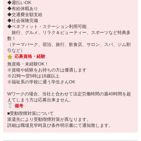
◆週払いOK
◆有給休暇あり
◆交通費全額支給
◆社会保険完備
◆ベネフィット・ステーション利用可能
旅行、グルメ、リラク＆ビューティー、スポーツなど特典多
数！
（テーマパーク、宿泊、旅行、飲食店、サロン、スパ、ジム割
引など）
応募資格・経験
無資格・未経験OK！
※資格や経験をお持ちの方は優遇します
※22時〜翌5時は18歳以上
※福祉系の学校に通う学生さんOK
Wワークの場合、当社と合わせて法定労働時間の週40時間を超
えてしまう方は応募出来ません。
備考
■受動喫煙対策について
派遣先により受動喫煙対策が異なります。
詳細は職場見学時及び条件明示書にて通知致します。