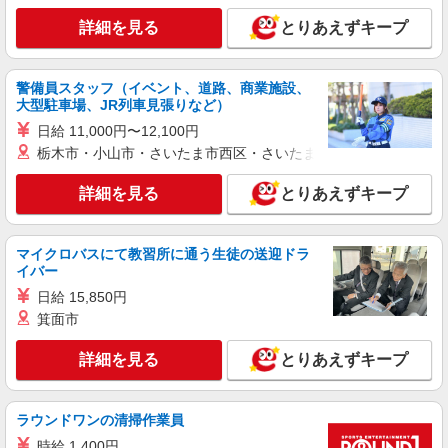
派遣社員
詳細を見る
とりあえずキープ
株式会社メディカル・ワン・アップ
看護助手
時給1,450円 ※資格、経験により異なります。
警備員スタッフ（イベント、道路、商業施設、
大型駐車場、JR列車見張りなど）
千葉県船橋市
日給 11,000円〜12,100円
栃木市・小山市・さいたま市西区・さいたま市岩槻区・久喜市・
詳細を見る
キープ
詳細を見る
とりあえずキープ
派遣社員
株式会社メディカル・ワン・アップ
看護助手（院内サポーター）
マイクロバスにて教習所に通う生徒の送迎ドラ
イバー
時給1,500円 ※資格、経験により異なります。
日給 15,850円
千葉県船橋市
箕面市
詳細を見る
キープ
詳細を見る
とりあえずキープ
派遣社員
株式会社トラストグロース 新宿本社 第1営業部
ラウンドワンの清掃作業員
看護助手
時給 1,400円