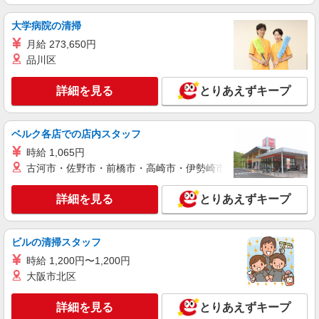
夜勤なし
時給2,060円以上 正看護師 時給2,060円以上
大学病院の清掃
★★上記時給に加えさらに別途月額手当支給あり
月給 273,650円
★★ ※一律処遇改善加算含む 〇時間外勤務手当
パナソニック エイジフリーハウス船橋習志野
品川区
〇土日祝勤務手当 〇夜勤手当 〇深夜勤務手当 〇
台 千葉県船橋市習志野台8丁目41番10号
年末年始勤務手当 〇早朝7:00〜8:00/夜間18:00〜
20:00は時給25％UP
詳細を見る
とりあえずキープ
詳細を見る
キープ
パート
ベルク各店での店内スタッフ
エイジフリーハウス船橋夏見
時給 1,065円
看護師／サービス付高齢者向け住宅／パート／
古河市・佐野市・前橋市・高崎市・伊勢崎市・太田市・館林市・
夜勤無／日数時間応相談
時給1,442円〜1,648円 ※経験・能力・資格等
詳細を見る
とりあえずキープ
による 保健師・正看護師 時給1,648円 准看護師
時給1,442円 〇時間外勤務手当 〇土日祝勤務手当
エイジフリーハウス船橋夏見 千葉県船橋市夏
〇年末年始勤務手当 〇早朝7:00〜8:00/夜間
見3丁目31番40号
ビルの清掃スタッフ
18:00〜20:00は時給25％UP
時給 1,200円〜1,200円
詳細を見る
キープ
大阪市北区
派遣社員
詳細を見る
とりあえずキープ
株式会社メディカル・ワン・アップ