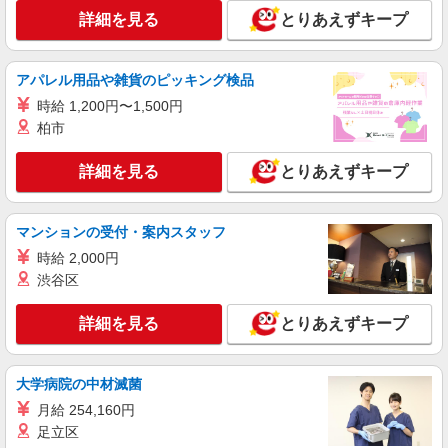
詳細を見る
とりあえずキープ
詳細を見る
キープ
アパレル用品や雑貨のピッキング検品
派遣社員
日研トータルソーシング株式会社 メディカルケア事業部/千葉オフィ
時給 1,200円〜1,500円
ス【看護助手】
柏市
看護助手（病院）
時給1,250円〜
詳細を見る
とりあえずキープ
千葉県船橋市
マンションの受付・案内スタッフ
詳細を見る
キープ
時給 2,000円
渋谷区
職業紹介
株式会社kotrio /●SW-S-2098590
詳細を見る
とりあえずキープ
二和向台駅◆病院の補助STAFF◆患者さん支
援/消毒など≪経験不問≫
【正社員】月給240,000〜400,000円 ・基本
大学病院の中材滅菌
給：200,000円〜220,000円 ・資格手当：10,000〜
30,000円 ・役職手当：10,000〜70,000円 ・処遇改
月給 254,160円
千葉県船橋市
善手当：20,000〜60,000円（勤続年数、保有資格
足立区
により変動） ・固定残業手当：20,000円（10時