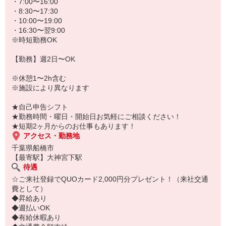
★病院、クリニック内は冷暖房完備！いつでも快適にお仕事できま
・7:00〜16:00
すよ！
・8:30〜17:30
・10:00〜19:00
あなたのスキルに合わせて少しずつお仕事をお願いしていきます。
・16:30〜翌9:00
20代・30代・40代・50代・60代、
※時短勤務OK
若手からミドル、中高年（エルダー）、シニア世代まで幅広く活躍
中！
【勤務】週2日〜OK
「近くの病院で働きたい」
※休憩1〜2h含む
「資格はないけど医療業界のお仕事に興味がある」
※施設により異なります
「大手病院で働きたい」
「すぐに働けるところはないかな…」
★自己申告シフト
そんな方もぜひ！お気軽にご連絡ください♪
★勤務時間・曜日・開始日お気軽にご相談ください！
★短期2ヶ月からのお仕事もあります！
アクセス・勤務地
千葉県船橋市
【最寄駅】大神宮下駅
待遇
☆ご来社登録でQUOカード2,000円分プレゼント！（来社交通
費として）
◆昇給あり
◆週払いOK
◆有給休暇あり