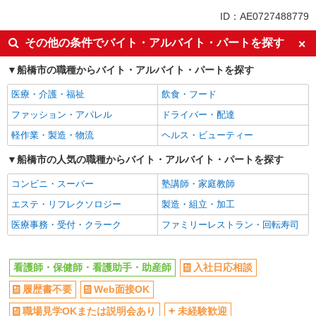
派遣社員
ID：AE0727488779
同じ特徴から大神宮下駅の求人を探す
その他の条件でバイト・アルバイト・パートを探す
入社日応相談
履歴書不要
船橋市の職種からバイト・アルバイト・パートを探す
Web面接OK
職場見学OKまたは説明会あり
医療・介護・福祉
飲食・フード
未経験歓迎
経験者・有資格者歓迎
ファッション・アパレル
ドライバー・配達
新卒・第二新卒歓迎
女性活躍中
軽作業・製造・物流
ヘルス・ビューティー
主婦・主夫歓迎
フリーター歓迎
学歴不問
船橋市の人気の職種からバイト・アルバイト・パートを探す
ブランクOK
ミドル（40代～）活躍中
エルダー（50代～）活躍中
コンビニ・スーパー
塾講師・家庭教師
シニア（60代～）活躍中
昇給あり
エステ・リフレクソロジー
製造・組立・加工
週払い
週2～3日勤務OK
医療事務・受付・クラーク
ファミリーレストラン・回転寿司
10時～勤務OK
16時前退社OK
時間や曜日が選べる・シフト自由
深夜
看護師・保健師・看護助手・助産師
入社日応相談
禁煙・分煙
残業ほぼなし
履歴書不要
Web面接OK
転勤なし
登録制
職場見学OKまたは説明会あり
未経験歓迎