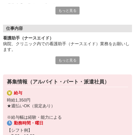
看護助手の業務は医療行為がなく、
もっと見る
無資格からスタート可能です。
「医療の世界に憧れていたけど資格は持っていなくて・・・」
という方も安心してチャレンジできますよ。
仕事内容
〜日研トータルソーシングでお仕事探し〜
看護助手（ナースエイド）
お仕事探しのときはもちろん、就業後にも万全のフォロー体制あ
病院、クリニック内での看護助手（ナースエイド）業務をお願いし
り！
ます。
あなたの新たな挑戦を全力でサポートします。
もっと見る
【具体的には…】
・看護師さんのサポート
・患者さんの身の回りの世話
・医療器具の洗浄や消毒
募集情報（アルバイト・パート・派遣社員）
・シーツ交換やベッドメイキング
・伝票や診療材料等の補充、整理
給与
・診療補助
時給1,350円
・メッセンジャー業務
★週払いOK（規定あり）
など
※勤務先により異なります
※給与幅は経験・能力による
勤務時間・曜日
★無資格・未経験OK！未経験から医療業界デビューできちゃいます
♪
【シフト例】