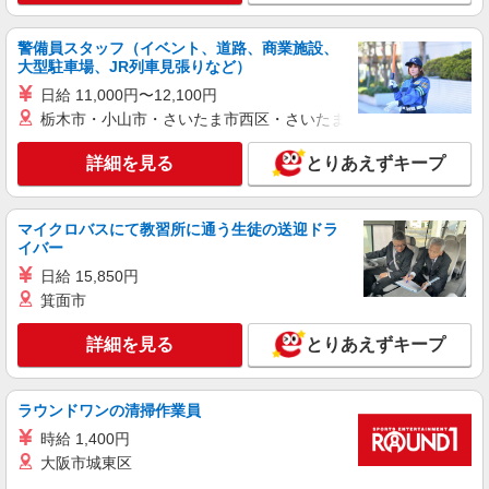
看護助手（院内サポーター）
時給1,500円 ※資格、経験により異なります。
警備員スタッフ（イベント、道路、商業施設、
大型駐車場、JR列車見張りなど）
千葉県船橋市
日給 11,000円〜12,100円
栃木市・小山市・さいたま市西区・さいたま市岩槻区・久喜市・
詳細を見る
キープ
詳細を見る
とりあえずキープ
派遣社員
株式会社メディカル・ワン・アップ
看護助手
マイクロバスにて教習所に通う生徒の送迎ドラ
イバー
時給1,450円 ※資格、経験により異なります。
日給 15,850円
千葉県船橋市
箕面市
詳細を見る
キープ
詳細を見る
とりあえずキープ
派遣社員
（株）ウィルオブ・ワークCW 千葉支店/ms120101
ラウンドワンの清掃作業員
看護助手
時給 1,400円
時給1500円 ◆前払い・日払い・週払いOK
大阪市城東区
千葉県船橋市船橋駅周辺