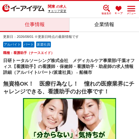
関東
の求人
▼エリア変更
仕事情報
企業情報
更新日：2026/08/01 ※更新日時点の最新情報です
アルバイト
パート
派遣社員
職種：看護助手（ナースエイド）
日研トータルソーシング株式会社 メディカルケア事業部/千葉オフ
ィス【看護助手】の看護師・保健師・看護助手・助産師の求人情報
詳細（アルバイト/パート/派遣社員） - 船橋市
無資格OK！ 医療行為なし！ 憧れの医療業界にチ
ャレンジできる、看護助手のお仕事です！