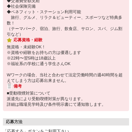
◆交通費全額支給
◆社会保険完備
◆ベネフィット・ステーション利用可能
旅行、グルメ、リラク＆ビューティー、スポーツなど特典多
数！
（テーマパーク、宿泊、旅行、飲食店、サロン、スパ、ジム割
引など）
応募資格・経験
無資格・未経験OK！
※資格や経験をお持ちの方は優遇します
※22時〜翌5時は18歳以上
※福祉系の学校に通う学生さんOK
Wワークの場合、当社と合わせて法定労働時間の週40時間を超
えてしまう方は応募出来ません。
備考
■受動喫煙対策について
派遣先により受動喫煙対策が異なります。
詳細は職場見学時及び条件明示書にて通知致します。
応募方法
「応募する」ボタンをご利用下さい。