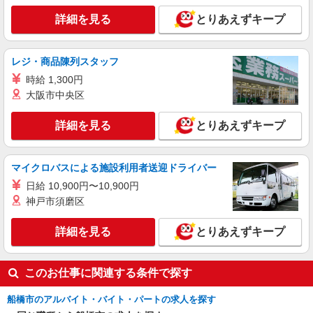
詳細を見る
キープ
間） ※固定残業時間を超過する場合には超過勤務
詳細を見る
とりあえずキープ
手当として別途支給 ・夜勤手当：10,000円/1回
（上記給与とは別に支給） 下記資格をお持ちの方
派遣社員
歓迎 ・認知症介護基礎研修 ・初任者研修 ・実務
株式会社トラストグロース 新宿本社 第1営業部
者研修 ・介護福祉士 など
レジ・商品陳列スタッフ
特別養護老人ホームでの看護師
時給 1,300円
時給：准看護師2150円/看護師2250円 ※資格や
大阪市中央区
経験などによる
千葉県船橋市
詳細を見る
とりあえずキープ
詳細を見る
キープ
マイクロバスによる施設利用者送迎ドライバー
アルバイト
パート
派遣社員
日給 10,900円〜10,900円
日研トータルソーシング株式会社 メディカルケア事業部/千葉オフィ
神戸市須磨区
ス【看護助手】
看護助手（ナースエイド）
詳細を見る
とりあえずキープ
時給1,350円 ★週払いOK（規定あり） ※給与
幅は経験・能力による
千葉県船橋市 【最寄駅】京成西船駅
このお仕事に関連する条件で探す
船橋市のアルバイト・バイト・パートの求人を探す
詳細を見る
キープ