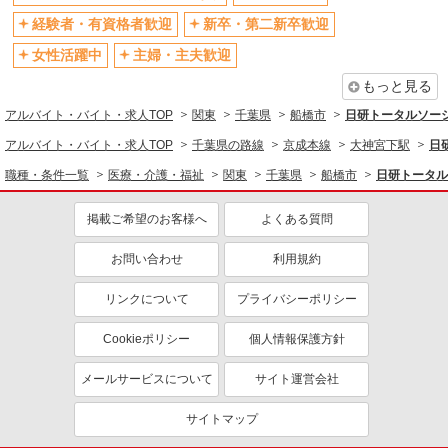
交通費支給
社会保険あり
経験者・有資格者歓迎
新卒・第二新卒歓迎
社割・特典あり
研修制度あり
女性活躍中
主婦・主夫歓迎
資格取得支援制度あり
もっと見る
同じ職種から求人を探す
アルバイト・バイト・求人TOP
関東
千葉県
船橋市
日研トータルソー
医療・介護・福祉
アルバイト・バイト・求人TOP
千葉県の路線
京成本線
大神宮下駅
日
看護師・保健師・看護助手・助産師
職種・条件一覧
医療・介護・福祉
関東
千葉県
船橋市
日研トータル
同じ特徴から求人を探す
掲載ご希望のお客様へ
よくある質問
未経験歓迎
ミドル（40代～）活躍中
お問い合わせ
利用規約
週2～3日勤務OK
深夜
交通費支給
社会保険あり
リンクについて
プライバシーポリシー
Cookieポリシー
個人情報保護方針
メールサービスについて
サイト運営会社
サイトマップ