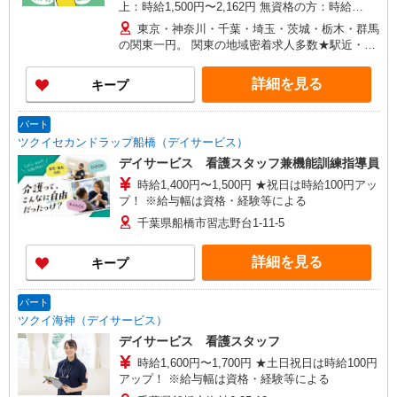
上：時給1,500円〜2,162円 無資格の方：時給
1,350円〜1,925円 ※給与幅は勤務先による +交通
東京・神奈川・千葉・埼玉・茨城・栃木・群馬
費、諸手当（勤務先による） +0円で介護資格が取
の関東一円。 関東の地域密着求人多数★駅近・家
れる （別途規定） ★給与日払い制度あり！
から近い求人をお探しできます！
詳細を見る
キープ
パート
ツクイセカンドラップ船橋（デイサービス）
デイサービス 看護スタッフ兼機能訓練指導員
時給1,400円〜1,500円 ★祝日は時給100円アッ
プ！ ※給与幅は資格・経験等による
千葉県船橋市習志野台1-11-5
詳細を見る
キープ
パート
ツクイ海神（デイサービス）
デイサービス 看護スタッフ
時給1,600円〜1,700円 ★土日祝日は時給100円
アップ！ ※給与幅は資格・経験等による