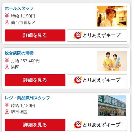
株式会社リジョイスカンパニー（119110）
ホールスタッフ
看護助手
時給 1,150円
月給21万6000円以上 ※研修期間2ヶ月は給与
仙台市青葉区
95％支給
船橋二和病院（千葉県船橋市二和東5-1-1）
詳細を見る
とりあえずキープ
詳細を見る
キープ
総合病院の清掃
パート
月給 257,400円
株式会社リジョイスカンパニー（119110）
港区
看護助手
時給1600円以上 ※研修期間2ヶ月は給与95％
詳細を見る
とりあえずキープ
支給 ※22:00〜23:00は時給2000円
船橋二和病院（千葉県船橋市二和東5-1-1）
レジ・商品陳列スタッフ
詳細を見る
キープ
時給 1,180円
堺市堺区
パート
パナソニック エイジフリーハウス船橋習志野台 看護小規模多機能
詳細を見る
とりあえずキープ
看護師／サ高住／看護小規模多機能／パート／