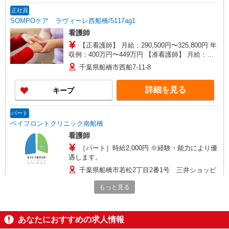
正社員
SOMPOケア ラヴィーレ西船橋/5117ag1
看護師
【正看護師】 月給：290,500円〜325,800円 年
収例：400万円〜449万円 【准看護師】 月給：
264,800円〜300,100円 年収例：364万円〜413万円
千葉県船橋市西船7-11-8
【賞与】あり（年2回） ※月給は職務手当、働き
がい向上手当、日祝手当（月平均2回分）等、 毎
詳細を見る
キープ
月平均的に支払われる手当を含みます。 ◎月給は
経験により異なります。 ◎残業時は別途時間外手
当支給（超過1分〜） ◎賞与 基本給2.08ヶ月分/
パート
年支給
ベイフロントクリニック南船橋
看護師
［パート］時給2,000円 ※経験・能力により優
遇します。
千葉県船橋市若松2丁目2番1号 三井ショッピ
ングパーク ららテラスTOKYO-BAY
もっと見る
詳細を見る
キープ
あなたにおすすめの求人情報
正社員