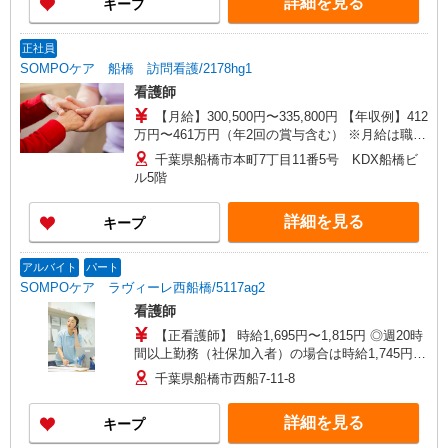
詳細を見る
キープ
正社員
SOMPOケア 船橋 訪問看護/2178hg1
看護師
【月給】300,500円〜335,800円 【年収例】412
万円〜461万円（年2回の賞与含む） ※月給は職務
手当、働きがい向上手当等、毎月平均的に支払わ
千葉県船橋市本町7丁目11番5号 KDX船橋ビ
れる手当を含みます。 ◎オンコール手当別途支
ル5階
給：1,000円〜2,000円/日 ◎月給は経験により異な
ります。 ◎残業時は別途時間外手当支給（超過1
詳細を見る
キープ
分〜） ◎賞与 基本給2.08ヶ月分/年支給
アルバイト
パート
SOMPOケア ラヴィーレ西船橋/5117ag2
看護師
【正看護師】 時給1,695円〜1,815円 ◎週20時
間以上勤務（社保加入者）の場合は時給1,745円〜
1,865円 【准看護師】 時給1,395円〜1,515円 ◎週
千葉県船橋市西船7-11-8
20時間以上勤務（社保加入者）の場合は時給1,445
円〜1,565円 ※各種手当込 ※時給は経験により異
詳細を見る
キープ
なる